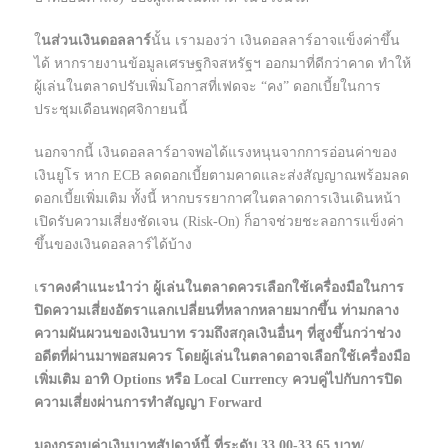
ใ
นส่วนเงินดอลลาร์
นั้น เรามองว่า เงินดอลลาร์อาจแข็งค่าขึ้น
ได้ หากรายงานข้อมูลเศรษฐกิจสหรัฐฯ ออกมาที่ดีกว่าคาด ทำให้
ผู้เล่นในตลาดปรับเพิ่มโอกาสที่เฟดจะ “คง” ดอกเบี้ยในการ
ประชุมเดือนพฤศจิกายนนี้
นอกจากนี้ เงินดอลลาร์อาจพอได้แรงหนุนจากการอ่อนค่าของ
เงินยูโร หาก ECB ลดดอกเบี้ยตามคาดและส่งสัญญาณพร้อมลด
ดอกเบี้ยเพิ่มเติม ทั้งนี้ หากบรรยากาศในตลาดการเงินเดินหน้า
เปิดรับความเสี่ยงชัดเจน (Risk-On) ก็อาจช่วยชะลอการแข็งค่า
ขึ้นของเงินดอลลาร์ได้บ้าง
เ
ราคงคำแนะนำว่า ผู้เล่นในตลาดควรเลือกใช้เครื่องมือในการ
ปิดความเสี่ยงอัตราแลกเปลี่ยนที่หลากหลายมากขึ้น ท่ามกลาง
ความผันผวนของเงินบาท รวมถึงสกุลเงินอื่นๆ ที่สูงขึ้นกว่าช่วง
อดีตที่ผ่านมาพอสมควร โดยผู้เล่นในตลาดอาจเลือกใช้เครื่องมือ
เพิ่มเติม อาทิ Options หรือ Local Currency ควบคู่ไปกับการปิด
ความเสี่ยงผ่านการทำสัญญา Forward
มองกรอบค่าเงินบาทสัปดาห์นี้ ที่ระดับ 33.00-33.65 บาท/