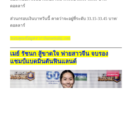
ดอลลาร์
ส่วนกรอบเงินบาทวันนี้ คาดว่าจะอยู่ที่ระดับ 33.15-33.45 บาท/
ดอลลาร์
ขอบคุณข้อมูลจาก thansettakij.com
เมย์ รัชนก สู้ขาดใจ พ่ายสาวจีน จบรอง
แชมป์แบดมินตันฟินแลนด์