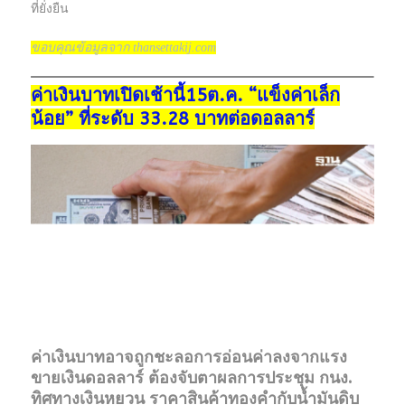
ที่ยั่งยืน
ขอบคุณข้อมูลจาก thansettakij.com
ค่าเงินบาทเปิดเช้านี้15ต.ค. “แข็งค่าเล็ก
น้อย” ที่ระดับ 33.28 บาทต่อดอลลาร์
ค่าเงินบาทอาจถูกชะลอการอ่อนค่าลงจากแรง
ขายเงินดอลลาร์ ต้องจับตาผลการประชุม กนง.
ทิศทางเงินหยวน ราคาสินค้าทองคำกับน้ำมันดิบ