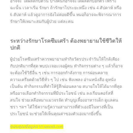
อาจจะ ได้ผลดีกับตัวนี้ บางคนก็อาจจะได้ผลดีกับอีกตัว เพราะ
ฉะนั้น เวลาเริ่ม รักษา ถ้ารักษาไประยะหนึ่ง เช่น 4 สัปดาห์ หรือ
6 สัปดาห์ แล้วดูอาการยังไม่ค่อยดีขึ้น หมอก็อาจจะพิจารณาการ
รักษาให้เหมาะสมกับผู้ป่วย แต่ละคน
ระหว่างรักษาโรคซึมเศร้า ต้องพยายามใช้ชีวิตให้
ปกติ
ผู้ป่วยโรคซึมเศร้าควรพยายามทำกิจวัตรประจำวันให้ใกล้เคียง
กับปกติมากที่สุด พบปะเจอะเจอผู้คน ทำกิจกรรมต่าง ๆ แล้วก็อาจ
จะต้องใช้วิธีอื่น ๆ เช่น การออกกำลังกาย การผ่อนคลาย
ความเครียดด้วยวิธีทั่ว ๆ ไป เช่น ฟังเพลง อ่านหนังสือ ดูหนัง
เป็นต้น ทำกิจกรรมที่ทำให้รู้สึกผ่อนคลาย สบายใจให้ได้มากที่สุด
หรืออาจเลือกทำกิจกรรมที่มีประโยชน์ เช่น ลงเรียนคอร์สที่
สนใจ ช่วยเหลือหมาแมวจรจัด ทำบุญเลี้ยงอาหารเด็ก ดูแลคน
ชรา ฯลฯ ได้ใช้ความรู้ความสามารถที่ตัวเองมีในทางที่เป็น
ประโยชน์ จะช่วยให้เห็นคุณค่าของตัวเองมากยิ่งขึ้น
ขอบคุณข้อมูลจาก sanook.com