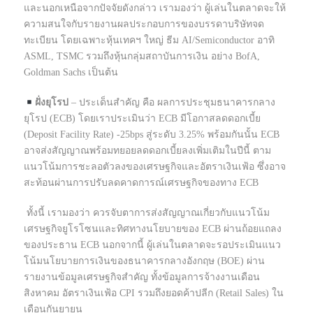
และนอกเหนือจากปัจจัยดังกล่าว เรามองว่า ผู้เล่นในตลาดจะให้
ความสนใจกับรายงานผลประกอบการของบรรดาบริษัทจด
ทะเบียน โดยเฉพาะหุ้นเทคฯ ใหญ่ ธีม AI/Semiconductor อาทิ
ASML, TSMC รวมถึงหุ้นกลุ่มสถาบันการเงิน อย่าง BofA,
Goldman Sachs เป็นต้น
ฝั่งยุโรป
– ประเด็นสำคัญ คือ ผลการประชุมธนาคารกลาง
ยุโรป (ECB) โดยเราประเมินว่า ECB มีโอกาสลดดอกเบี้ย
(Deposit Facility Rate) -25bps สู่ระดับ 3.25% พร้อมกันนั้น ECB
อาจส่งสัญญาณพร้อมทยอยลดดอกเบี้ยลงเพิ่มเติมในปีนี้ ตาม
แนวโน้มการชะลอตัวลงของเศรษฐกิจและอัตราเงินเฟ้อ ซึ่งอาจ
สะท้อนผ่านการปรับลดคาดการณ์เศรษฐกิจของทาง ECB
ทั้งนี้ เรามองว่า ควรจับตาการส่งสัญญาณเกี่ยวกับแนวโน้ม
เศรษฐกิจยูโรโซนและทิศทางนโยบายของ ECB ผ่านถ้อยแถลง
ของประธาน ECB นอกจากนี้ ผู้เล่นในตลาดจะรอประเมินแนว
โน้มนโยบายการเงินของธนาคารกลางอังกฤษ (BOE) ผ่าน
รายงานข้อมูลเศรษฐกิจสำคัญ ทั้งข้อมูลการจ้างงานเดือน
สิงหาคม อัตราเงินเฟ้อ CPI รวมถึงยอดค้าปลีก (Retail Sales) ใน
เดือนกันยายน