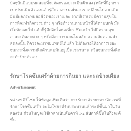
ปัจจุบันมีแบบทดสอบที่จะคัดกรองประเมินตัวเอง (
คลิกที่นี่
) หาก
เราประเมินตัวเองแล้วรู้สึกว่าอารมณ์ของเราเปลี่ยนไปจากเดิม
มันมีผลกระทบต่อชีวิตของเราเยอะ จากที่เราเคยมีความสุขใน
การที่จะทำกิจกรรมต่าง ๆ หรือทำงานตามหน้าที่ได้ตามปกติ มัน
เริ่มท้อถอยไป แล้วก็รู้สึกจิตใจห่อเหี่ยว ซึมเศร้า ไม่มีความสุข
อาจจะคิดลบต่าง ๆ หรือมีอาการนอนไม่หลับ ความคิดความจำ
ลดลงนั้น ก็ควรจะมาพบแพทย์ได้แล้ว ไม่ต้องรอให้อาการเยอะ
จนกระทั่งความคิดด้านลบมันอยู่เป็นเวลานาน หรือจนกระทั่งคิด
จะทำร้ายตัวเอง
รักษาโรคซึมเศร้าด้วยการกินยา และผลข้างเคียง
Advertisement
รศ.นพ.ศิริไชย ให้ข้อมูลเพิ่มเติมว่า การรักษาด้วยยาทางจิตเวชที่
รักษาโรคซึมเศร้า จะไม่ใช่ยาที่รับประทานแล้วจะดีขึ้นมาในวัน
สองวัน ส่วนใหญ่จะใช้เวลาเป็นสัปดาห์ 1-2 สัปดาห์ขึ้นไปถึงจะดี
ขึ้น