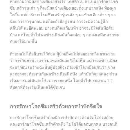
หากถามว่ามีผลข้างเคียงอย่างไร โดยทั่วไป ถ้าเป็น
ยารักษาโรค
ซึมเศร้ารุ่นเก่า ๆ ก็จะมีผลข้างเคียงเยอะตั้งแต่ปากแห้ง ท้องผูก
ใจสั่น แต่ยารักษาโรคซึมเศร้ารุ่นหลัง ๆ ผลข้างเคียงต่าง ๆ จะ
น้อยกว่ายารุ่นก่อน แต่ก็จะยังมีอยู่ เช่น อาจจะมีความรู้สึก
คลื่นไส้ พะอืดพะอม บางคนก็จะเวียนหัว อาจจะมีใจสั่นมือสั่น
บ้าง แต่โดยทั่วไป ผลข้างเคียงมันก็จะค่อย ๆ ลดลงเหมือนเราทน
กับยาได้มากขึ้น
ถ้าหมอไม่ได้อธิบายไว้ก่อน ผู้ป่วยก็จะไม่ค่อยอยากกินยาเพราะ
ว่าการกินยาช่วงแรก ผลของมันจะยังไม่เห็น แต่ว่าผลข้างเคียง
จะมาก่อน เพราะฉะนั้นผู้ป่วยก็จะต้องเข้าใจเหมือนกันว่า ช่วง
แรกอาจจะต้องทนกับผลข้างเคียงนิดนึง แล้วมันก็จะลดลง ส่วน
เรื่องอารมณ์มันจะใช้เวลาระยะหนึ่ง โดยทั่วไปประมาณ 1-2
สัปดาห์ที่จะเริ่มเห็นผลได้ชัดเจน
การรักษาโรคซึมเศร้าด้วยการบำบัดจิตใจ
การรักษาโรคซึมเศร้าต้องมีการบำบัดทางด้านจิตใจร่วมด้วย
และยารักษาโรคซึมเศร้าตัวหนึ่ง ไม่ใช่ได้ผลกับทุกคน บางคนก็