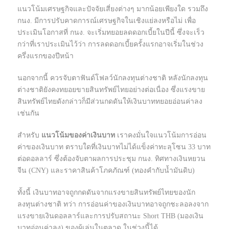
แนวโน้มเศรษฐกิจและปัจจัยเสี่ยงต่างๆ มากน้อยเพียงใด รวมถึง
กนง. มีการปรับคาดการณ์เศรษฐกิจในเชิงแย่ลงหรือไม่ เพื่อ
ประเมินโอกาสที่ กนง. จะเริ่มทยอยลดดอกเบี้ยในปีนี้ ซึ่งจะเร็ว
กว่าที่เราประเมินไว้ว่า การลดดอกเบี้ยครั้งแรกอาจเริ่มในช่วง
ครึ่งแรกของปีหน้า
นอกจากนี้ ควรจับตาฟันด์โฟลว์นักลงทุนต่างชาติ หลังนักลงทุน
ต่างชาติยังคงทยอยขายสินทรัพย์ไทยอย่างต่อเนื่อง ซึ่งแรงขาย
สินทรัพย์ไทยดังกล่าวก็มีส่วนกดดันให้เงินบาททยอยอ่อนค่าลง
เช่นกัน
สำหรับ
แนวโน้มของค่าเงินบาท
เราคงมั่นใจแนวโน้มการอ่อน
ค่าของเงินบาท ตราบใดที่เงินบาทไม่ได้แข็งค่าทะลุโซน 33 บาท
ต่อดอลลาร์ ซึ่งต้องจับตาผลการประชุม กนง. ทิศทางเงินหยวน
จีน (CNY) และราคาสินค้าโภคภัณฑ์ (ทองคำกับน้ำมันดิบ)
ทั้งนี้ เงินบาทอาจถูกกดดันจากแรงขายสินทรัพย์ไทยของนัก
ลงทุนต่างชาติ ทว่า การอ่อนค่าของเงินบาทอาจถูกชะลอลงจาก
แรงขายเงินดอลลาร์และการปรับสถานะ Short THB (มองเงิน
บาทอ่อนค่าลง) ของผู้เล่นในตลาด ในช่วงนี้ได้