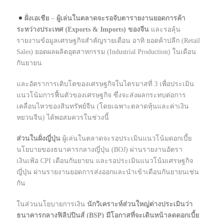
ฝั่งเอเชีย
–
ผู้เล่นในตลาดจะรอจับตารายงานยอดการค้า
ระหว่างประเทศ (Exports & Imports) ของจีน
และรอลุ้น
รายงานข้อมูลเศรษฐกิจสำคัญรายเดือน อาทิ ยอดค้าปลีก (Retail
Sales) ยอดผลผลิตอุตสาหกรรม (Industrial Production) ในเดือน
กันยายน
และอัตราการเติบโตของเศรษฐกิจในไตรมาสที่ 3 เพื่อประเมิน
แนวโน้มการฟื้นตัวของเศรษฐกิจ ซึ่งจะส่งผลกระทบต่อการ
เคลื่อนไหวของสินทรัพย์จีน (โดยเฉพาะตลาดหุ้นและค่าเงิน
หยวนจีน) ได้พอสมควรในช่วงนี้
ส่วนในฝั่งญี่ปุ่น
ผู้เล่นในตลาดจะรอประเมินแนวโน้มดอกเบี้ย
นโยบายของธนาคารกลางญี่ปุ่น (BOJ) ผ่านรายงานอัตรา
เงินเฟ้อ CPI เดือนกันยายน และรอประเมินแนวโน้มเศรษฐกิจ
ญี่ปุ่น ผ่านรายงานยอดการส่งออกและนำเข้าเดือนกันยายนเช่น
กัน
ในส่วนนโยบายการเงิน
นักวิเคราะห์ส่วนใหญ่ต่างประเมินว่า
ธนาคารกลางฟิลิปปินส์ (BSP) มีโอกาสที่จะเดินหน้าลดดอกเบี้ย