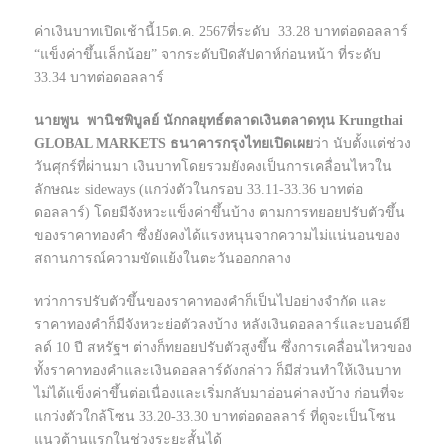
ค่าเงินบาทเปิดเช้านี้15ต.ค. 2567ที่ระดับ 33.28 บาทต่อดอลลาร์
“แข็งค่าขึ้นเล็กน้อย” จากระดับปิดสัปดาห์ก่อนหน้า ที่ระดับ
33.34 บาทต่อดอลลาร์
นายพูน พานิชพิบูลย์ นักกลยุทธ์ตลาดเงินตลาดทุน Krungthai
GLOBAL MARKETS ธนาคารกรุงไทยเปิดเผย
ว่า นับตั้งแต่ช่วง
วันศุกร์ที่ผ่านมา เงินบาทโดยรวมยังคงเป็นการเคลื่อนไหวใน
ลักษณะ sideways (แกว่งตัวในกรอบ 33.11-33.36 บาทต่อ
ดอลลาร์) โดยมีจังหวะแข็งค่าขึ้นบ้าง ตามการทยอยปรับตัวขึ้น
ของราคาทองคำ ซึ่งยังคงได้แรงหนุนจากความไม่แน่นอนของ
สถานการณ์ความขัดแย้งในตะวันออกกลาง
ทว่าการปรับตัวขึ้นของราคาทองคำก็เป็นไปอย่างจำกัด และ
ราคาทองคำก็มีจังหวะย่อตัวลงบ้าง หลังเงินดอลลาร์และบอนด์ยี
ลด์ 10 ปี สหรัฐฯ ต่างก็ทยอยปรับตัวสูงขึ้น ซึ่งการเคลื่อนไหวของ
ทั้งราคาทองคำและเงินดอลลาร์ดังกล่าว ก็มีส่วนทำให้เงินบาท
ไม่ได้แข็งค่าขึ้นต่อเนื่องและเริ่มกลับมาอ่อนค่าลงบ้าง ก่อนที่จะ
แกว่งตัวใกล้โซน 33.20-33.30 บาทต่อดอลลาร์ ที่ดูจะเป็นโซน
แนวต้านแรกในช่วงระยะสั้นได้