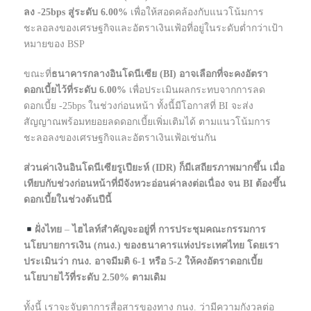
ลง -25bps สู่ระดับ 6.00%
เพื่อให้สอดคล้องกับแนวโน้มการ
ชะลอลงของเศรษฐกิจและอัตราเงินเฟ้อที่อยู่ในระดับต่ำกว่าเป้า
หมายของ BSP
ขณะที่
ธนาคารกลางอินโดนีเซีย (BI) อาจเลือกที่จะคงอัตรา
ดอกเบี้ยไว้ที่ระดับ 6.00%
เพื่อประเมินผลกระทบจากการลด
ดอกเบี้ย -25bps ในช่วงก่อนหน้า ทั้งนี้มีโอกาสที่ BI จะส่ง
สัญญาณพร้อมทยอยลดดอกเบี้ยเพิ่มเติมได้ ตามแนวโน้มการ
ชะลอลงของเศรษฐกิจและอัตราเงินเฟ้อเช่นกัน
ส่วนค่าเงินอินโดนีเซียรูเปียะห์ (IDR) ก็มีเสถียรภาพมากขึ้น เมื่อ
เทียบกับช่วงก่อนหน้าที่มีจังหวะอ่อนค่าลงต่อเนื่อง จน BI ต้องขึ้น
ดอกเบี้ยในช่วงต้นปีนี้
ฝั่งไทย
–
ไฮไลท์สำคัญจะอยู่ที่ การประชุมคณะกรรมการ
นโยบายการเงิน (กนง.) ของธนาคารแห่งประเทศไทย โดยเรา
ประเมินว่า กนง. อาจมีมติ 6-1 หรือ 5-2 ให้คงอัตราดอกเบี้ย
นโยบายไว้ที่ระดับ 2.50% ตามเดิม
ทั้งนี้ เราจะจับตาการสื่อสารของทาง กนง. ว่ามีความกังวลต่อ