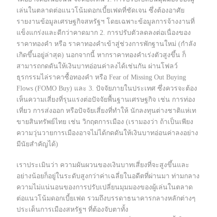
เล่นในตลาดต่อแนวโน้มดอกเบี้ยเฟดที่ชัดเจน ซึ่งต้องอาศัย
รายงานข้อมูลเศรษฐกิจสหรัฐฯ โดยเฉพาะข้อมูลการจ้างงานที่
แข็งแกร่งและดีกว่าคาดมาก 2. การปรับตัวลดลงต่อเนื่องของ
ราคาทองคำ หรือ ราคาทองคำเข้าสู่ช่วงการพักฐานใหม่ (กำลัง
เกิดขึ้นอยู่ล่าสุด) นอกจากนี้ หากราคาทองคำเร่งตัวสูงขึ้น ก็
สามารถกดดันให้เงินบาทอ่อนค่าลงได้เช่นกัน ผ่านโฟลว์
ธุรกรรมไล่ราคาซื้อทองคำ หรือ Fear of Missing Out Buying
Flows (FOMO Buy) และ 3. ปัจจัยภายในประเทศ ซึ่งควรจะต้อง
เห็นความเสี่ยงที่รุนแรงต่อปัจจัยพื้นฐานเศรษฐกิจ เช่น การท่อง
เที่ยว การส่งออก หรือปัจจัยเสี่ยงที่ทำให้ นักลงทุนต่างชาติแห่เท
ขายสินทรัพย์ไทย เช่น วิกฤตการเมือง (เรามองว่า ถ้าเป็นเพียง
ความวุ่นวายการเมืองอาจไม่ได้กดดันให้เงินบาทอ่อนค่าลงอย่าง
มีนัยสำคัญได้)
เราประเมินว่า ความผันผวนของเงินบาทเสี่ยงที่จะสูงขึ้นและ
อย่างน้อยก็อยู่ในระดับสูงกว่าค่าเฉลี่ยในอดีตที่ผ่านมา ท่ามกลาง
ความไม่แน่นอนของการปรับเปลี่ยนมุมมองของผู้เล่นในตลาด
ต่อแนวโน้มดอกเบี้ยเฟด รวมถึงบรรดาธนาคารกลางหลักต่างๆ
ประเด็นการเมืองสหรัฐฯ ที่ต้องจับตาทั้ง