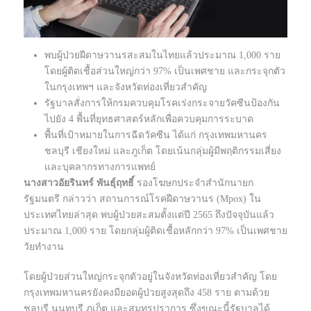
พบผู้ป่วยฝีดาษวานรสะสมในไทยแล้วประมาณ 1,000 ราย
โดยผู้ติดเชื้อส่วนใหญ่กว่า 97% เป็นเพศชาย และกระจุกตัว
ในกรุงเทพฯ และจังหวัดท่องเที่ยวสำคัญ
รัฐบาลสั่งการให้กรมควบคุมโรคเร่งกระจายวัคซีนป้องกัน
ไปยัง 4 พื้นที่ยุทธศาสตร์หลักเพื่อควบคุมการระบาด
พื้นที่เป้าหมายในการฉีดวัคซีน ได้แก่ กรุงเทพมหานคร
ชลบุรี เชียงใหม่ และภูเก็ต โดยเน้นกลุ่มผู้มีพฤติกรรมเสี่ยง
และบุคลากรทางการแพทย์
นางสาวอัยรินทร์ พันธุ์ฤทธิ์
รองโฆษกประจำสำนักนายก
รัฐมนตรี กล่าวว่า สถานการณ์โรคฝีดาษวานร (Mpox) ใน
ประเทศไทยล่าสุด พบผู้ป่วยสะสมตั้งแต่ปี 2565 ถึงปัจจุบันแล้ว
ประมาณ 1,000 ราย โดยกลุ่มผู้ติดเชื้อหลักกว่า 97% เป็นเพศชาย
วัยทำงาน
โดยผู้ป่วยส่วนใหญ่กระจุกตัวอยู่ในจังหวัดท่องเที่ยวสำคัญ โดย
กรุงเทพมหานครยังคงมียอดผู้ป่วยสูงสุดถึง 458 ราย ตามด้วย
ชลบุรี นนทบุรี ภูเก็ต และสมุทรปราการ ซึ่งขณะนี้รัฐบาลได้