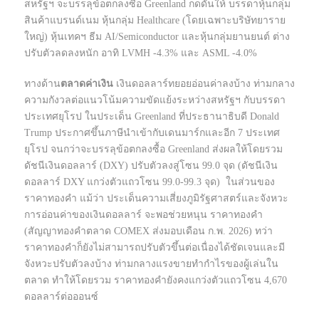
สหรัฐฯ จะบรรลุข้อตกลงซื้อ Greenland กดดันให้ บรรดาหุ้นกลุ่ม
สินค้าแบรนด์เนม หุ้นกลุ่ม Healthcare (โดยเฉพาะบริษัทยาราย
ใหญ่) หุ้นเทคฯ ธีม AI/Semiconductor และหุ้นกลุ่มยานยนต์ ต่าง
ปรับตัวลดลงหนัก อาทิ LVMH -4.3% และ ASML -4.0%
ทางด้าน
ตลาดค่าเงิน
เงินดอลลาร์ทยอยอ่อนค่าลงบ้าง ท่ามกลาง
ความกังวลต่อแนวโน้มความขัดแย้งระหว่างสหรัฐฯ กับบรรดา
ประเทศยุโรป ในประเด็น Greenland ที่ประธานาธิบดี Donald
Trump ประกาศขึ้นภาษีนำเข้ากับเดนมาร์กและอีก 7 ประเทศ
ยุโรป จนกว่าจะบรรลุข้อตกลงซื้อ Greenland ส่งผลให้โดยรวม
ดัชนีเงินดอลลาร์ (DXY) ปรับตัวลงสู่โซน 99.0 จุด (ดัชนีเงิน
ดอลลาร์ DXY แกว่งตัวแถวโซน 99.0-99.3 จุด) ในส่วนของ
ราคาทองคำ แม้ว่า ประเด็นความเสี่ยงภูมิรัฐศาสตร์และจังหวะ
การอ่อนค่าของเงินดอลลาร์ จะพอช่วยหนุน ราคาทองคำ
(สัญญาทองคำตลาด COMEX ส่งมอบเดือน ก.พ. 2026) ทว่า
ราคาทองคำก็ยังไม่สามารถปรับตัวขึ้นต่อเนื่องได้ชัดเจนและมี
จังหวะปรับตัวลงบ้าง ท่ามกลางแรงขายทำกำไรของผู้เล่นใน
ตลาด ทำให้โดยรวม ราคาทองคำยังคงแกว่งตัวแถวโซน 4,670
ดอลลาร์ต่อออนซ์