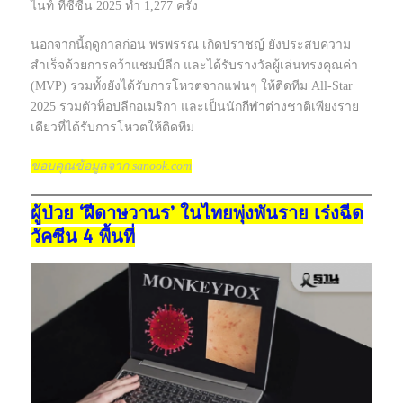
ไนท์ ที่ซีซีน 2025 ทำ 1,277 ครั้ง
นอกจากนี้ฤดูกาลก่อน พรพรรณ เกิดปราชญ์ ยังประสบความ
สำเร็จด้วยการคว้าแชมป์ลีก และได้รับรางวัลผู้เล่นทรงคุณค่า
(MVP) รวมทั้งยังได้รับการโหวตจากแฟนๆ ให้ติดทีม All-Star
2025 รวมตัวท็อปลีกอเมริกา และเป็นนัก
กีฬา
ต่างชาติเพียงราย
เดียวที่ได้รับการโหวตให้ติดทีม
ขอบคุณข้อมูลจาก sanook.com
ผู้ป่วย ‘ฝีดาษวานร’ ในไทยพุ่งพันราย เร่งฉีด
วัคซีน 4 พื้นที่