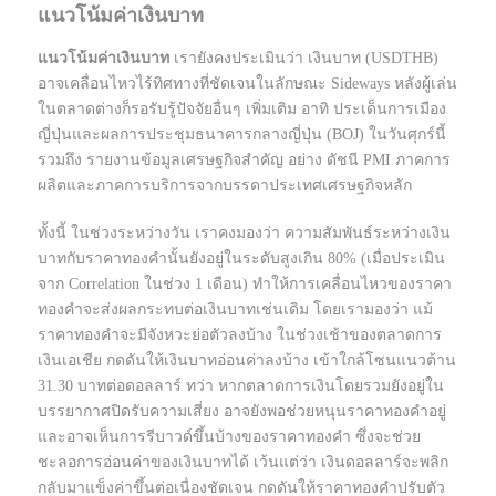
แนวโน้มค่าเงินบาท
แนวโน้มค่าเงินบาท
เรายังคงประเมินว่า เงินบาท (USDTHB)
อาจเคลื่อนไหวไร้ทิศทางที่ชัดเจนในลักษณะ Sideways หลังผู้เล่น
ในตลาดต่างก็รอรับรู้ปัจจัยอื่นๆ เพิ่มเติม อาทิ ประเด็นการเมือง
ญี่ปุ่นและผลการประชุมธนาคารกลางญี่ปุ่น (BOJ) ในวันศุกร์นี้
รวมถึง รายงานข้อมูลเศรษฐกิจสำคัญ อย่าง ดัชนี PMI ภาคการ
ผลิตและภาคการบริการจากบรรดาประเทศเศรษฐกิจหลัก
ทั้งนี้ ในช่วงระหว่างวัน เราคงมองว่า ความสัมพันธ์ระหว่างเงิน
บาทกับราคาทองคำนั้นยังอยู่ในระดับสูงเกิน 80% (เมื่อประเมิน
จาก Correlation ในช่วง 1 เดือน) ทำให้การเคลื่อนไหวของราคา
ทองคำจะส่งผลกระทบต่อเงินบาทเช่นเดิม โดยเรามองว่า แม้
ราคาทองคำจะมีจังหวะย่อตัวลงบ้าง ในช่วงเช้าของตลาดการ
เงินเอเชีย กดดันให้เงินบาทอ่อนค่าลงบ้าง เข้าใกล้โซนแนวต้าน
31.30 บาทต่อดอลลาร์ ทว่า หากตลาดการเงินโดยรวมยังอยู่ใน
บรรยากาศปิดรับความเสี่ยง อาจยังพอช่วยหนุนราคาทองคำอยู่
และอาจเห็นการรีบาวด์ขึ้นบ้างของราคาทองคำ ซึ่งจะช่วย
ชะลอการอ่อนค่าของเงินบาทได้ เว้นแต่ว่า เงินดอลลาร์จะพลิก
กลับมาแข็งค่าขึ้นต่อเนื่องชัดเจน กดดันให้ราคาทองคำปรับตัว