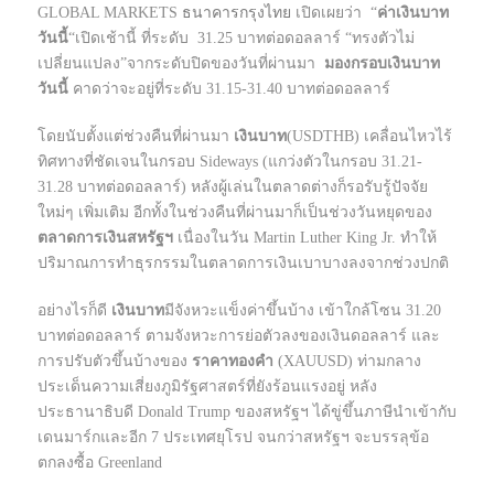
GLOBAL MARKETS
ธนาคารกรุงไทย
เปิดเผยว่า “
ค่าเงินบาท
วันนี้
“เปิดเช้านี้ ที่ระดับ 31.25 บาทต่อดอลลาร์ “ทรงตัวไม่
เปลี่ยนแปลง”จากระดับปิดของวันที่ผ่านมา
มองกรอบเงินบาท
วันนี้
คาดว่าจะอยู่ที่ระดับ 31.15-31.40 บาทต่อดอลลาร์
โดยนับตั้งแต่ช่วงคืนที่ผ่านมา
เงินบาท
(USDTHB) เคลื่อนไหวไร้
ทิศทางที่ชัดเจนในกรอบ Sideways (แกว่งตัวในกรอบ 31.21-
31.28 บาทต่อดอลลาร์) หลังผู้เล่นในตลาดต่างก็รอรับรู้ปัจจัย
ใหม่ๆ เพิ่มเติม อีกทั้งในช่วงคืนที่ผ่านมาก็เป็นช่วงวันหยุดของ
ตลาดการเงินสหรัฐฯ
เนื่องในวัน Martin Luther King Jr. ทำให้
ปริมาณการทำธุรกรรมในตลาดการเงินเบาบางลงจากช่วงปกติ
อย่างไรก็ดี
เงินบาท
มีจังหวะแข็งค่าขึ้นบ้าง เข้าใกล้โซน 31.20
บาทต่อดอลลาร์ ตามจังหวะการย่อตัวลงของเงินดอลลาร์ และ
การปรับตัวขึ้นบ้างของ
ราคาทองคำ
(XAUUSD) ท่ามกลาง
ประเด็นความเสี่ยงภูมิรัฐศาสตร์ที่ยังร้อนแรงอยู่ หลัง
ประธานาธิบดี Donald Trump ของสหรัฐฯ ได้ขู่ขึ้นภาษีนำเข้ากับ
เดนมาร์กและอีก 7 ประเทศยุโรป จนกว่าสหรัฐฯ จะบรรลุข้อ
ตกลงซื้อ Greenland