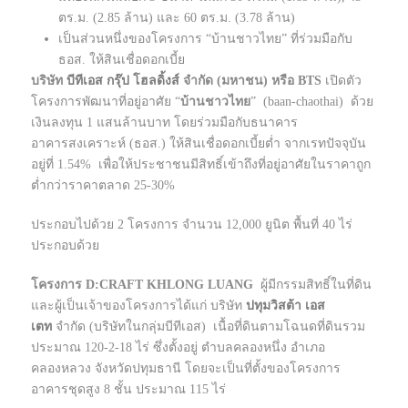
ตร.ม. (2.85 ล้าน) และ 60 ตร.ม. (3.78 ล้าน)
เป็นส่วนหนึ่งของโครงการ “บ้านชาวไทย” ที่ร่วมมือกับ
ธอส. ให้สินเชื่อดอกเบี้ย
บริษัท
บีทีเอส กรุ๊ป โฮลดิ้งส์
จำกัด (มหาชน) หรือ BTS
เปิดตัว
โครงการพัฒนาที่อยู่อาศัย “
บ้านชาวไทย
” (baan-chaothai) ด้วย
เงินลงทุน 1 แสนล้านบาท โดยร่วมมือกับธนาคาร
อาคารสงเคราะห์ (ธอส.) ให้สินเชื่อดอกเบี้ยต่ำ จากเรทปัจจุบัน
อยู่ที่ 1.54% เพื่อให้ประชาชนมีสิทธิ์เข้าถึงที่อยู่อาศัยในราคาถูก
ต่ำกว่าราคาตลาด 25-30%
ประกอบไปด้วย 2 โครงการ จำนวน 12,000 ยูนิต พื้นที่ 40 ไร่
ประกอบด้วย
โครงการ D:CRAFT KHLONG LUANG
ผู้มีกรรมสิทธิ์ในที่ดิน
และผู้เป็นเจ้าของโครงการได้แก่ บริษัท
ปทุมวิสต้า เอส
เตท
จำกัด (บริษัทในกลุ่มบีทีเอส) เนื้อที่ดินตามโฉนดที่ดินรวม
ประมาณ 120-2-18 ไร่ ซึ่งตั้งอยู่ ตำบลคลองหนึ่ง อำเภอ
คลองหลวง จังหวัดปทุมธานี โดยจะเป็นที่ตั้งของโครงการ
อาคารชุดสูง 8 ชั้น ประมาณ 115 ไร่