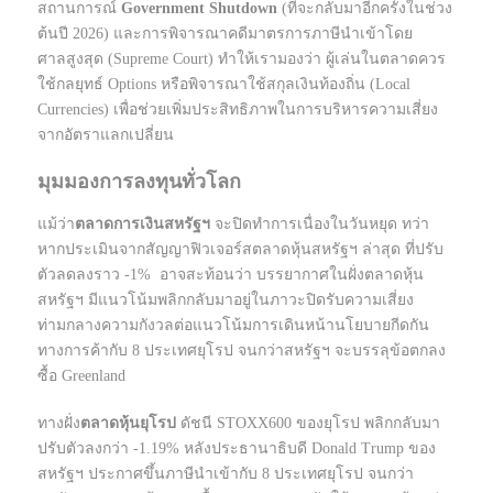
สถานการณ์
Government Shutdown
(ที่จะกลับมาอีกครั้งในช่วง
ต้นปี 2026) และการพิจารณาคดีมาตรการภาษีนำเข้าโดย
ศาลสูงสุด (Supreme Court) ทำให้เรามองว่า ผู้เล่นในตลาดควร
ใช้กลยุทธ์ Options หรือพิจารณาใช้สกุลเงินท้องถิ่น (Local
Currencies) เพื่อช่วยเพิ่มประสิทธิภาพในการบริหารความเสี่ยง
จากอัตราแลกเปลี่ยน
มุมมองการลงทุนทั่วโลก
แม้ว่า
ตลาดการเงินสหรัฐฯ
จะปิดทำการเนื่องในวันหยุด ทว่า
หากประเมินจากสัญญาฟิวเจอร์สตลาดหุ้นสหรัฐฯ ล่าสุด ที่ปรับ
ตัวลดลงราว -1% อาจสะท้อนว่า บรรยากาศในฝั่งตลาดหุ้น
สหรัฐฯ มีแนวโน้มพลิกกลับมาอยู่ในภาวะปิดรับความเสี่ยง
ท่ามกลางความกังวลต่อแนวโน้มการเดินหน้านโยบายกีดกัน
ทางการค้ากับ 8 ประเทศยุโรป จนกว่าสหรัฐฯ จะบรรลุข้อตกลง
ซื้อ Greenland
ทางฝั่ง
ตลาดหุ้นยุโรป
ดัชนี STOXX600 ของยุโรป พลิกกลับมา
ปรับตัวลงกว่า -1.19% หลังประธานาธิบดี Donald Trump ของ
สหรัฐฯ ประกาศขึ้นภาษีนำเข้ากับ 8 ประเทศยุโรป จนกว่า