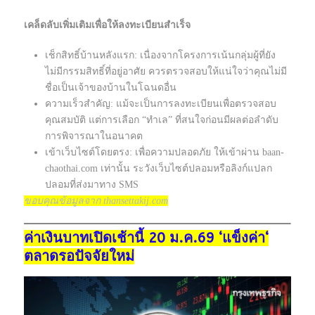
เคล็ดลับเพิ่มเติมเพื่อให้ลงทะเบียนสำเร็จ
เช็กสิทธิ์บ้านหลังแรก: เนื่องจากโครงการเน้นกลุ่มผู้ที่ยัง
ไม่มีกรรมสิทธิ์ที่อยู่อาศัย ควรตรวจสอบให้แน่ใจว่าคุณไม่มี
ชื่อเป็นเจ้าของบ้านในโฉนดอื่น
ความเร็วสำคัญ: แม้จะเป็นการลงทะเบียนเพื่อตรวจสอบ
คุณสมบัติ แต่การเลือก “ทำเล” ที่สนใจก่อนมีผลต่อลำดับ
การพิจารณาในอนาคต
เข้าเว็บไซต์โดยตรง: เพื่อความปลอดภัย ให้เข้าผ่าน baan-
chaothai.com เท่านั้น ระวังเว็บไซต์ปลอมหรือลิงก์แปลก
ปลอมที่ส่งมาทาง SMS
ขอบคุณข้อมูลจาก thansettakij.com
ค่าเงินบาทเปิดเช้านี้ 20 ม.ค.69 ‘แข็งค่า‘
ตลาดรอปัจจัยใหม่