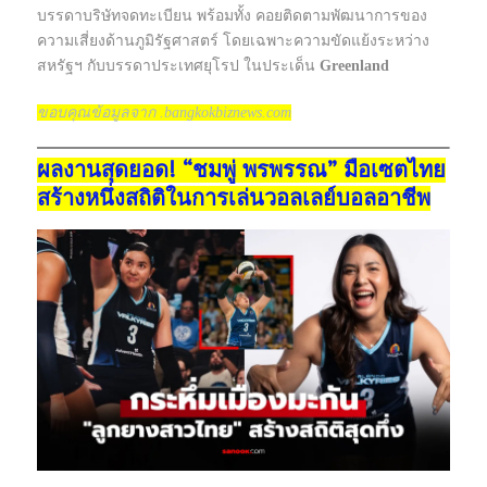
บรรดาบริษัทจดทะเบียน พร้อมทั้ง คอยติดตามพัฒนาการของ
ความเสี่ยงด้านภูมิรัฐศาสตร์ โดยเฉพาะความขัดแย้งระหว่าง
สหรัฐฯ กับบรรดาประเทศยุโรป ในประเด็น
Greenland
ขอบคุณข้อมูลจาก .bangkokbiznews.com
ผลงานสุดยอด! “ชมพู่ พรพรรณ” มือเซตไทย
สร้างหนึ่งสถิติในการเล่นวอลเลย์บอลอาชีพ