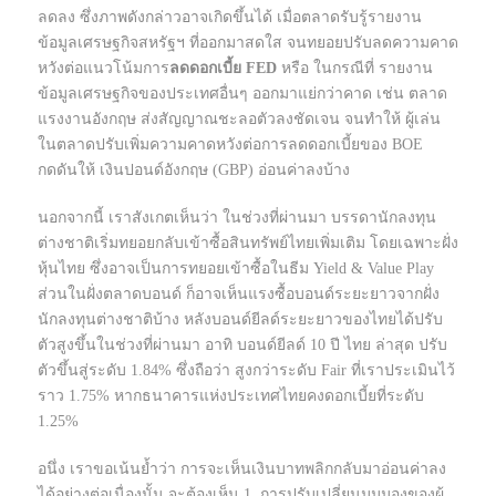
ลดลง ซึ่งภาพดังกล่าวอาจเกิดขึ้นได้ เมื่อตลาดรับรู้รายงาน
ข้อมูลเศรษฐกิจสหรัฐฯ ที่ออกมาสดใส จนทยอยปรับลดความคาด
หวังต่อแนวโน้มการ
ลดดอกเบี้ย FED
หรือ ในกรณีที่ รายงาน
ข้อมูลเศรษฐกิจของประเทศอื่นๆ ออกมาแย่กว่าคาด เช่น ตลาด
แรงงานอังกฤษ ส่งสัญญาณชะลอตัวลงชัดเจน จนทำให้ ผู้เล่น
ในตลาดปรับเพิ่มความคาดหวังต่อการลดดอกเบี้ยของ BOE
กดดันให้ เงินปอนด์อังกฤษ (GBP) อ่อนค่าลงบ้าง
นอกจากนี้ เราสังเกตเห็นว่า ในช่วงที่ผ่านมา บรรดานักลงทุน
ต่างชาติเริ่มทยอยกลับเข้าซื้อสินทรัพย์ไทยเพิ่มเติม โดยเฉพาะฝั่ง
หุ้นไทย ซึ่งอาจเป็นการทยอยเข้าซื้อในธีม Yield & Value Play
ส่วนในฝั่งตลาดบอนด์ ก็อาจเห็นแรงซื้อบอนด์ระยะยาวจากฝั่ง
นักลงทุนต่างชาติบ้าง หลังบอนด์ยีลด์ระยะยาวของไทยได้ปรับ
ตัวสูงขึ้นในช่วงที่ผ่านมา อาทิ บอนด์ยีลด์ 10 ปี ไทย ล่าสุด ปรับ
ตัวขึ้นสู่ระดับ 1.84% ซึ่งถือว่า สูงกว่าระดับ Fair ที่เราประเมินไว้
ราว 1.75% หากธนาคารแห่งประเทศไทยคงดอกเบี้ยที่ระดับ
1.25%
อนึ่ง เราขอเน้นย้ำว่า การจะเห็นเงินบาทพลิกกลับมาอ่อนค่าลง
ได้อย่างต่อเนื่องนั้น จะต้องเห็น 1. การปรับเปลี่ยนมุมมองของผู้