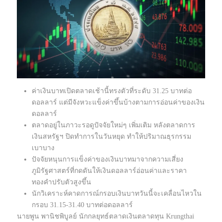
ค่าเงินบาทเปิดตลาดเช้านี้ทรงตัวที่ระดับ 31.25 บาทต่อ
ดอลลาร์ แต่มีจังหวะแข็งค่าขึ้นบ้างตามการอ่อนค่าของเงิน
ดอลลาร์
ตลาดอยู่ในภาวะรอดูปัจจัยใหม่ๆ เพิ่มเติม หลังตลาดการ
เงินสหรัฐฯ ปิดทำการในวันหยุด ทำให้ปริมาณธุรกรรม
เบาบาง
ปัจจัยหนุนการแข็งค่าของเงินบาทมาจากความเสี่ยง
ภูมิรัฐศาสตร์ที่กดดันให้เงินดอลลาร์อ่อนค่าและราคา
ทองคำปรับตัวสูงขึ้น
นักวิเคราะห์คาดการณ์กรอบเงินบาทวันนี้จะเคลื่อนไหวใน
กรอบ 31.15-31.40 บาทต่อดอลลาร์
นายพูน พานิชพิบูลย์ นักกลยุทธ์ตลาดเงินตลาดทุน Krungthai