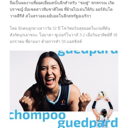
ถือเป็นผลงานที่ยอดเยี่ยมสนั่นลีกสำหรับ “ชมพู่” พรพรรณ เกิด
ปราชญ์ มือเซตสาวทีมชาติไทย ที่ย้ายไปเล่นให้กับ ออร์ลันโด
วาลคีรีส์ สโมสรวอลเลย์บอลในลีกสหรัฐอเมริกา
โดย นักตบลูกยางสาววัย 32 ปี โชว์ฟอร์มสุดยอดในเกมที่ต้น
สังกัดบุกเอาชนะ โอมาฮา ซูเปอร์โนวาส์ 3-2 เมื่อวันอาทิตย์ที่ 18
มกราคม ที่ผ่านมา ด้วยการทำ 59 แอสซิสต์