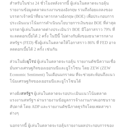
สำหรับในช่วง 24 ชั่วโมงหลังจากนี้ ผู้เล่นในตลาดจะรอลุ้น
รายงานข้อมูลตลาดแรงงานของอังกฤษ รวมถึงถ้อยแถลงของ
บรรดาเจ้าหน้าที่ธนาคารกลางอังกฤษ (BOE) เพื่อประกอบการ
ประเมินแนวโน้มการดำเนินนโยบายการเงินของ BOE ที่ล่าสุด
บรรดาผู้เล่นในตลาดต่างประเมินว่า BOE มีโอกาสราว 79% ที่
จะลดดอกเบี้ยได้ 2 ครั้ง ในปีนี้ ไม่ต่างกับฝั่งของธนาคารกลาง
สหรัฐฯ (FED) ซึ่งผู้เล่นในตลาดให้โอกาสราว 86% ที่ FED อาจ
ลดดอกเบี้ยได้ 2 ครั้ง เช่นกัน
ส่วนในฝั่ง
ยุโรป
ผู้เล่นในตลาดจะรอลุ้น รายงานดัชนีความเชื่อ
มั่นทางเศรษฐกิจของเยอรมนีและยูโรโซน โดย ZEW (ZEW
Economic Sentiment) ในเดือนมกราคม ที่จะช่วยสะท้อนถึงแนว
โน้มเศรษฐกิจของเยอรมนีและยูโรโซนได้
ทางฝั่ง
สหรัฐฯ
ผู้เล่นในตลาดจะรอประเมินแนวโน้มตลาด
แรงงานสหรัฐฯ ผ่านรายงานข้อมูลการจ้างงานภาคเอกชนราย
สัปดาห์ โดย ADP และรายงานดัชนีภาคธุรกิจโดยเฟดสาขา
ต่างๆ
นอกจากนี้ ผู้เล่นในตลาดจะรอลุ้นรายงานผลประกอบการของ