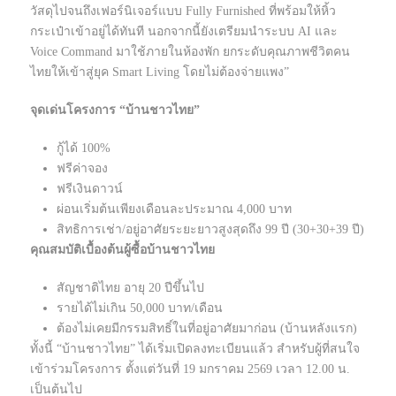
วัสดุไปจนถึงเฟอร์นิเจอร์แบบ Fully Furnished ที่พร้อมให้หิ้ว
กระเป๋าเข้าอยู่ได้ทันที นอกจากนี้ยังเตรียมนำระบบ AI และ
Voice Command มาใช้ภายในห้องพัก ยกระดับคุณภาพชีวิตคน
ไทยให้เข้าสู่ยุค Smart Living โดยไม่ต้องจ่ายแพง”
จุดเด่นโครงการ “บ้านชาวไทย”
กู้ได้ 100%
ฟรีค่าจอง
ฟรีเงินดาวน์
ผ่อนเริ่มต้นเพียงเดือนละประมาณ 4,000 บาท
สิทธิการเช่า/อยู่อาศัยระยะยาวสูงสุดถึง 99 ปี (30+30+39 ปี)
คุณสมบัติเบื้องต้นผู้ซื้อบ้านชาวไทย
สัญชาติไทย อายุ 20 ปีขึ้นไป
รายได้ไม่เกิน 50,000 บาท/เดือน
ต้องไม่เคยมีกรรมสิทธิ์ในที่อยู่อาศัยมาก่อน (บ้านหลังแรก)
ทั้งนี้ “บ้านชาวไทย” ได้เริ่มเปิดลงทะเบียนแล้ว สำหรับผู้ที่สนใจ
เข้าร่วมโครงการ ตั้งแต่วันที่ 19 มกราคม 2569 เวลา 12.00 น.
เป็นต้นไป