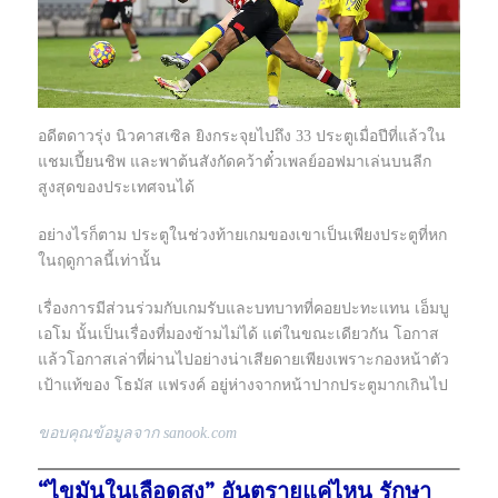
อดีตดาวรุ่ง นิวคาสเซิล ยิงกระจุยไปถึง 33 ประตูเมื่อปีที่แล้วใน
แชมเปี้ยนชิพ และพาต้นสังกัดคว้าตั๋วเพลย์ออฟมาเล่นบนลีก
สูงสุดของประเทศจนได้
อย่างไรก็ตาม ประตูในช่วงท้ายเกมของเขาเป็นเพียงประตูที่หก
ในฤดูกาลนี้เท่านั้น
เรื่องการมีส่วนร่วมกับเกมรับและบทบาทที่คอยปะทะแทน เอ็มบู
เอโม นั้นเป็นเรื่องที่มองข้ามไม่ได้ แต่ในขณะเดียวกัน โอกาส
แล้วโอกาสเล่าที่ผ่านไปอย่างน่าเสียดายเพียงเพราะกองหน้าตัว
เป้าแท้ของ โธมัส แฟรงค์ อยู่ห่างจากหน้าปากประตูมากเกินไป
ขอบคุณข้อมูลจาก sanook.com
“ไขมันในเลือดสูง” อันตรายแค่ไหน รักษา