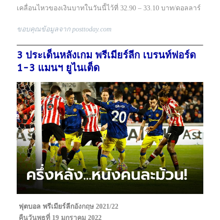
เคลื่อนไหวของเงินบาทในวันนี้ไว้ที่ 32.90 – 33.10 บาท/ดอลลาร์
ขอบคุณข้อมูลจาก posttoday.com
3 ประเด็นหลังเกม พรีเมียร์ลีก เบรนท์ฟอร์ด
1-3 แมนฯ ยูไนเต็ด
ฟุตบอล
พรีเมียร์ลีก
อังกฤษ 2021/22
คืนวันพุธที่ 19 มกราคม 2022