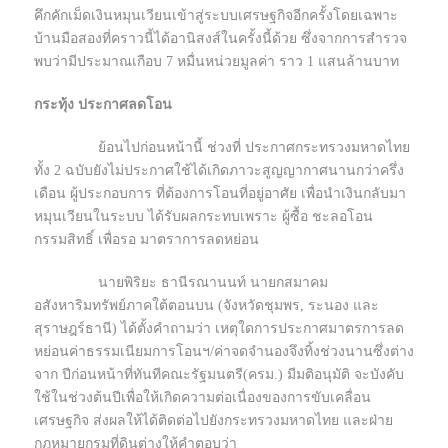
คึกคักเม็ดเงินหมุนเวียนเข้าสู่ระบบเศรษฐกิจอีกครั้งโดยเฉพาะ
บ้านมือสองที่คราวนี้ได้อานิสงส์ในครั้งนี้ด้วย ซึ่งจากการสำรวจ
พบว่ามีประมาณเกือบ 7 หมื่นหน่วยมูลค่า ราว 1 แสนล้านบาท
กระทุ้ง ประกาศลดโอน
ย้อนไปก่อนหน้านี้ ช่วงที่ ประกาศกระทรวงมหาดไทย
ทั้ง 2 ฉบับยังไม่ประกาศใช้ได้เกิดภาวะสูญญากาศนานกว่าครึ่ง
เดือน ผู้ประกอบการ ที่ต้องการโอนที่อยู่อาศัย เพื่อนำเงินกลับมา
หมุนเวียนในระบบ ได้รับผลกระทบเพราะ ผู้ซื้อ ชะลอโอน
กรรมสิทธิ์ เพื่อรอ มาตราการลดหย่อน
นายพิริยะ ธานีรณานนท์ นายกสมาคม
อสังหาริมทรัพย์ภาคใต้ตอนบน (จังหวัดชุมพร, ระนอง และ
สุราษฎร์ธานี) ได้ตั้งคำถามว่า เหตุใดการประกาศมาตรการลด
หย่อนค่าธรรมเนียมการโอนฯ/ค่าจดจำนองจึงทิ้งช่วงนานซึ่งต่าง
จาก ปีก่อนหน้าที่ทันทีคณะรัฐมนตรี(ครม.) มีมติอนุมัติ จะบังคับ
ใช้ในช่วงต้นปีเพื่อให้เกิดความต่อเนื่องของการขับเคลื่อน
เศรษฐกิจ ส่งผลให้ได้ติดต่อไปยังกระทรวงมหาดไทย และฝ่าย
กฎหมายกรมที่ดินต่างให้คำตอบว่า