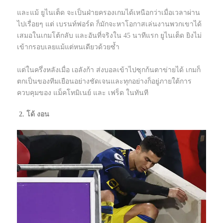
และแม้ ยูไนเต็ด จะเป็นฝ่ายครองเกมได้เหนือกว่าเมื่อเวลาผ่าน
ไปเรื่อยๆ แต่ เบรนท์ฟอร์ด ก็มักจะหาโอกาสเล่นงานพวกเขาได้
เสมอในเกมโต้กลับ และอันที่จริงใน 45 นาทีแรก ยูไนเต็ด ยิงไม่
เข้ากรอบเลยแม้แต่หนเดียวด้วยซ้ำ
แต่ในครึ่งหลังเมื่อ เอลังก้า ส่งบอลเข้าไปซุกก้นตาข่ายได้ เกมก็
ตกเป็นของทีมเยือนอย่างชัดเจนและทุกอย่างก็อยู่ภายใต้การ
ควบคุมของ แม็คโทมิเนย์ และ เฟร็ด ในทันที
2. โด้ งอน