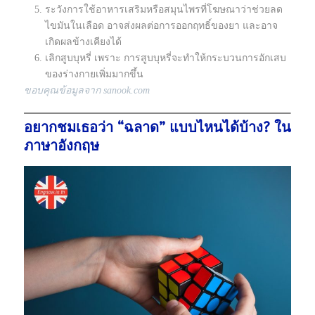
ระวังการใช้อาหารเสริมหรือสมุนไพรที่โฆษณาว่าช่วยลด
ไขมันในเลือด อาจส่งผลต่อการออกฤทธิ์ของยา และอาจ
เกิดผลข้างเคียงได้
เลิกสูบบุหรี่ เพราะ การสูบบุหรี่จะทำให้กระบวนการอักเสบ
ของร่างกายเพิ่มมากขึ้น
ขอบคุณข้อมูลจาก sanook.com
อยากชมเธอว่า “ฉลาด” แบบไหนได้บ้าง? ใน
ภาษาอังกฤษ