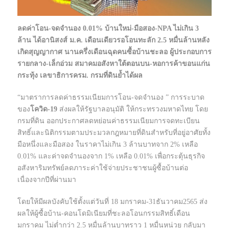
ลดค่าโอน-จดจำนอง 0.01% บ้านใหม่-มือสอง-NPA ไม่เกิน 3
ล้าน ได้อานิสงส์ ม.ค. เดือนเดียวรอโอนทะลัก 2.5 หมื่นล้านหลัง
เกิดสุญญากาศ นานครึ่งเดือนฉุดคนซื้อบ้านชะลอ ผู้ประกอบการ
รายกลาง-เล็กอ่วม สมาคมอสังหาใต้ตอนบน-หอการค้าขอนแก่น
กระทุ้ง เลขาธิการครม. กรมที่ดินย้ำได้ผล
“มาตราการลดค่าธรรมเนียมการโอน-จดจำนอง ” การระบาด
ของ
โควิด-19
ส่งผลให้รัฐบาลอนุมัติ ให้กระทรวงมหาดไทย โดย
กรมที่ดิน ออกประกาศลดหย่อนค่าธรรมเนียมการจดทะเบียน
สิทธิ์และนิติกรรมตามประมวลกฎหมายที่ดินสำหรับที่อยู่อาศัยทั้ง
มือหนึ่งและมือสอง ในราคาไม่เกิน 3 ล้านบาทจาก 2% เหลือ
0.01% และค่าจดจำนองจาก 1% เหลือ 0.01% เพื่อกระตุ้นธุรกิจ
อสังหาริมทรัพย์ลดภาระค่าใช้จ่ายประชาชนผู้ซื้อบ้านต่อ
เนื่องจากปีที่ผ่านมา
โดยให้มีผลบังคับใช้ตั้งแต่วันที่ 18 มกราคม-31ธันวาคม2565 ส่ง
ผลให้ผู้ซื้อบ้าน-คอนโดมิเนียมที่ชะลอโอนกรรมสิทธิ์เดือน
มกราคม ไม่ต่ำกว่า 2.5 หมื่นล้านบาทราว 1 หมื่นหน่วย กลับมา