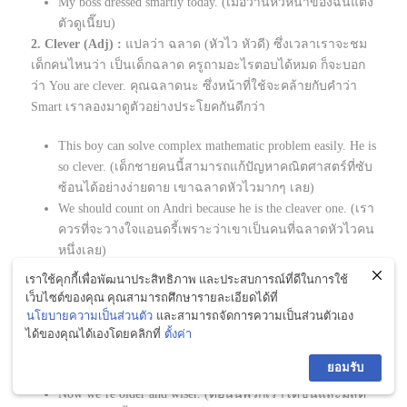
My boss dressed smartly today. (เมื่อวานหัวหน้าของฉันแต่ง
ตัวดูเนี๊ยบ)
2. Clever (Adj) :
แปลว่า ฉลาด (หัวไว หัวดี) ซึ่งเวลาเราจะชม
เด็กคนไหนว่า เป็นเด็กฉลาด ครูถามอะไรตอบได้หมด ก็จะบอก
ว่า You are clever. คุณฉลาดนะ ซึ่งหน้าที่ใช้จะคล้ายกับคำว่า
Smart เราลองมาดูตัวอย่างประโยคกันดีกว่า
This boy can solve complex mathematic problem easily. He is
so clever. (เด็กชายคนนี้สามารถแก้ปัญหาคณิตศาสตร์ที่ซับ
ซ้อนได้อย่างง่ายดาย เขาฉลาดหัวไวมากๆ เลย)
We should count on Andri because he is the cleaver one. (เรา
ควรที่จะวางใจแอนดรี้เพราะว่าเขาเป็นคนที่ฉลาดหัวไวคน
หนึ่งเลย)
3. Wise (Adj) :
แปลว่า ฉลาด(ประกอบไปด้วยสติปัญญา) ซึ่งคำ
เราใช้คุกกี้เพื่อพัฒนาประสิทธิภาพ และประสบการณ์ที่ดีในการใช้
ว่า Wise นั้นมาจากคำว่า Wisdom ที่มีความหมายว่า ปัญญา มัก
เว็บไซต์ของคุณ คุณสามารถศึกษารายละเอียดได้ที่
จะใช้ถึงคำสอนของนักปราชญ์ ถึงแม้จะแปลว่าฉลาดแต่ความ
นโยบายความเป็นส่วนตัว
และสามารถจัดการความเป็นส่วนตัวเอง
ได้ของคุณได้เองโดยคลิกที่
ตั้งค่า
หมายแตกต่างจาก Smart และ Cleaver อย่างสิ้นเชิง ตัวอย่าง
ประโยค
ยอมรับ
Now we’re older and wiser. (ตอนนี้พวกเราโตขึ้นและมีสติ