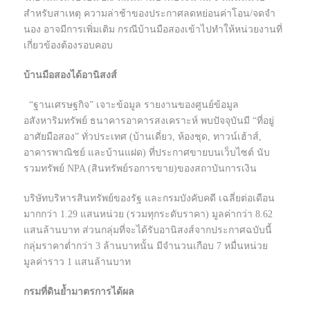
สำหรับสาเหตุ ความล่าช้าของประกาศลดหย่อนค่าโอน/จดจำ
นอง อาจมีการเพิ่มเติม กรณีบ้านมือสองเข้าไปทำให้หน่วยงานที่
เกี่ยวข้องต้องรอบคอบ
บ้านมือสองได้อานิสงส์
“ฐานเศรษฐกิจ” เจาะข้อมูล รายงานของศูนย์ข้อมูล
อสังหาริมทรัพย์ ธนาคารอาคารสงเคราะห์ พบปัจจุบันมี “ที่อยู่
อาศัยมือสอง” ทั่วประเทศ (บ้านเดี่ยว, ห้องชุด, ทาวน์เฮ้าส์,
อาคารพาณิชย์ และบ้านแฝด) ที่ประกาศขายบนเว็บไซต์ นับ
รวมทรัพย์ NPA (สินทรัพย์รอการขาย)ของสถาบันการเงิน
บริษัทบริหารสินทรัพย์ของรัฐ และกรมบังคับคดี เฉลี่ยต่อเดือน
มากกว่า 1.29 แสนหน่วย (รวมทุกระดับราคา) มูลค่ากว่า 8.62
แสนล้านบาท ส่วนกลุ่มที่จะได้รับอานิสงส์จากประกาศฉบับนี้
กลุ่มราคาต่ำกว่า 3 ล้านบาทนั้น มีจำนวนเกือบ 7 หมื่นหน่วย
มูลค่าราว 1 แสนล้านบาท
กรมที่ดินย้ำมาตรการได้ผล