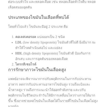
ต่อระบบหัวใจ และหลอดเลือด เช่น หลอดเลือดหัวใจตีบ หลอด
เลือดสมองอุดตัน
ประเภทของไขมันในเลือดที่พบได้
โดยทั่วไปแล้ว ไขมันจะมีอยู่ 2 ประเภท คือ
คอเลสเตอรอล
แบ่งออกเป็น 2 ชนิด
LDL
(low density lipoprotein) ไขมันตัวที่ไม่ดี ยิ่งมีมาก จะ
ทำให้โรคดำเนินต่อไป และแย่ลง
HDL
(high density lipoprotein) ไขมันตัวดี ป้องกันการ
อักเสบ และการอุดตันของหลอดเลือด
ไตรกลีเซอไรด์
การรักษาภาวะไขมันในเลือดสูง
แพทย์อาจจะพิจารณาการปรับพฤติกรรมในการรับประทาน
อาหาร ลดการรับประทานอาหารไขมันสูง รวมถึงแป้งและ
น้ำตาลสูง รวมถึงการแนะนำให้
ออกกำลังกาย
และปรับ
พฤติกรรมในชีวิตประจำวันให้มีการเคลื่อนไหวร่างกายให้มาก
ขึ้น ซึ่งอาจช่วยลดไขมันในเลือดได้ในรายที่ไขมันในเลือดไม่สูง
มากนัก