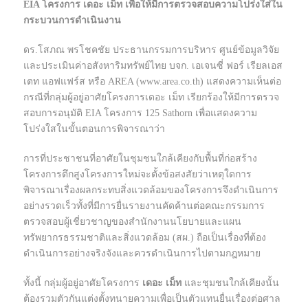
EIA โครงการ เดอะ เม็ท เพื่อให้มีการตรวจสอบความโปร่งใส่ใน
กระบวนการดำเนินงาน
ดร.โสภณ พรโชคชัย ประธานกรรมการบริหาร ศูนย์ข้อมูลวิจัย
และประเมินค่าอสังหาริมทรัพย์ไทย บจก. เอเจนซี่ ฟอร์ เรียลเอส
เตท แอฟแฟร์ส หรือ AREA (www.area.co.th) แสดงความเห็นต่อ
กรณีที่กลุ่มผู้อยู่อาศัยโครงการเดอะ เม็ท เรียกร้องให้มีการตรวจ
สอบการอนุมัติ EIA โครงการ 125 Sathorn เพื่อแสดงความ
โปร่งใสในขั้นตอนการพิจารณาว่า
การที่ประชาชนที่อาศัยในชุมชนใกล้เคียงกับพื้นที่ก่อสร้าง
โครงการตึกสูงโครงการใหม่จะตั้งข้อสงสัยว่าเหตุใดการ
พิจารณาเรื่องผลกระทบสิ่งแวดล้อมของโครงการจึงดำเนินการ
อย่างรวดเร็วทั้งที่มีการยื่นรายงานคัดค้านต่อคณะกรรมการ
ตรวจสอบผู้เชี่ยวชาญของสำนักงานนโยบายและแผน
ทรัพยากรธรรมชาติและสิ่งแวดล้อม (สผ.) ถือเป็นเรื่องที่ต้อง
ดำเนินการอย่างจริงจังและควรดำเนินการไปตามกฎหมาย
ทั้งนี้ กลุ่มผู้อยู่อาศัยโครงการ
เดอะ เม็ท
และชุมชนใกล้เคียงนั้น
ต้องรวมตัวกันแต่งตั้งทนายความเพื่อเป็นตัวแทนยื่นเรื่องต่อศาล