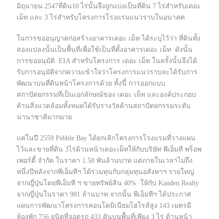
มิถุนายน 2547ที่ดิน10 ไร่นั้นจึงถูกแบ่งเป็นที่ดิน 7 ไร่สำหรับเดอะ
เม็ท และ 3 ไร่สำหรับโครงการโรงแรมแนวราบในอนาคต
ในการขออนุญาตก่อสร้างอาคารเดอะ เม็ท ได้ระบุไว้ว่า ที่ดินทั้ง
สองแปลงนั้นเป็นพื้นที่เพื่อใช้เป็นที่ตั้งอาคารเดอะ เม็ท ดังนั้น
การขออนุมัติ EIA สำหรับโครงการ เดอะ เม็ท ในครั้งนั้นจึงได้
รับการอนุมัติจากความเข้าใจว่าโครงการแนวราบจะได้รับการ
พัฒนาบนที่ดินหน้าโครงการด้วย ทั้งนี้ การออกแบบ
สถาปัตยกรรมที่เป็นเอกลักษณ์ของ เดอะ เม็ท และองค์ประกอบ
ด้านสิ่งแวดล้อมทั้งหมดได้รับรางวัลด้านสถาปัตยกรรมระดับ
นานาชาติมากมาย
แต่ในปี 2559 Pebble Bay ได้ยกเลิกโครงการโรงแรมที่วางแผน
ไว้และขายที่ดิน 3ไร่ด้านหน้าเดอะเม็ทให้กับบริษัท พีเอ็มที พร็อพ
เพอร์ตี้ จำกัด ในราคา 1.58 พันล้านบาท แต่ภายในเวลาไม่ถึง
หนึ่งปีหลังจากพีเอ็มทีฯ ได้ร่วมทุนกับกลุ่มทุนอสังหาฯ รายใหญ่
จากญี่ปุ่นโดยพีเอ็มที ฯ ขายทรัพย์สิน 40% ให้กับ Kanden Realty
จากญี่ปุ่นในราคา 981 ล้านบาท จากนั้น พีเอ็มทีฯ ได้ประกาศ
แผนการพัฒนาโครงการคอนโดมิเนียมไฮไรส์สูง 143 เมตรมี
ห้องพัก 756 ยูนิตที่จอดรถ 433 คันบนพื้นที่เพียง 3 ไร่ ด้านหน้า