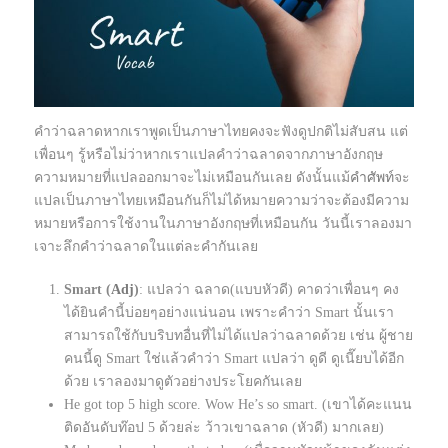
คำว่าฉลาดหากเราพูดเป็นภาษาไทยคงจะฟังดูปกติไม่สับสน แต่
เพื่อนๆ รู้หรือไม่ว่าหากเราแปลคำว่าฉลาดจากภาษาอังกฤษ
ความหมายที่แปลออกมาจะไม่เหมือนกันเลย ดังนั้นแม้
คำศัพท์
จะ
แปลเป็นภาษาไทยเหมือนกันก็ไม่ได้หมายความว่าจะต้องมีความ
หมายหรือการใช้งานในภาษาอังกฤษที่เหมือนกัน วันนี้เราลองมา
เจาะลึกคำว่าฉลาดในแต่ละคำกันเลย
Smart (
Adj
)
: แปลว่า ฉลาด(แบบหัวดี) คาดว่าเพื่อนๆ คง
ได้ยินคำนี้บ่อยๆอย่างแน่นอน เพราะคำว่า Smart นั้นเรา
สามารถใช้กับบริบทอื่นที่ไม่ได้แปลว่าฉลาดด้วย เช่น ผู้ชาย
คนนี้ดู Smart ใช่แล้วคำว่า Smart แปลว่า ดูดี ดูเนี๊ยบได้อีก
ด้วย เราลองมาดูตัวอย่างประโยคกันเลย
He got top 5 high score. Wow He’s so smart. (เขาได้คะแนน
ติดอันดับท๊อป 5 ด้วยล่ะ ว้าวเขาฉลาด (หัวดี) มากเลย)