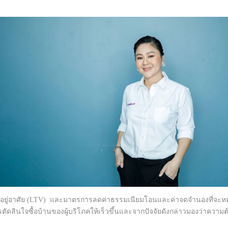
อยู่อาศัย (LTV) และมาตรการลดค่าธรรมเนียมโอนและค่าจดจำนองที่จะหมด
ารตัดสินใจซื้อบ้านของผู้บริโภคให้เร็วขึ้นและจากปัจจัยดังกล่าวมองว่าความต