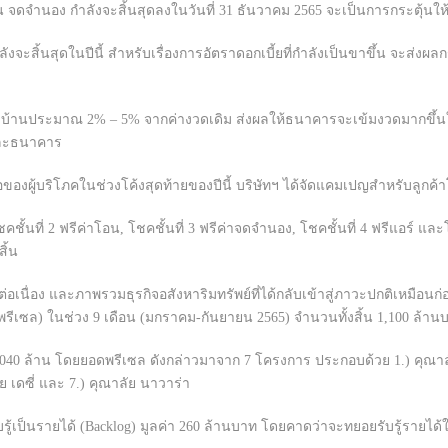
ง กำลังจะสิ้นสุดลงในวันที่ 31 ธันวาคม 2565 จะเป็นการกระตุ้นให้กับผู
ลังจะสิ้นสุดในปีนี้ สำหรับเรื่องการอัตราดอกเบี้ยที่กำลังเป็นขาขึ้น จะส่งผ
่างวดบ้านประมาณ 2% – 5% จากค่างวดเดิม ส่งผลให้ธนาคารจะเข้มงวดมากขึ
่ละธนาคาร
้อของผู้บริโภคในช่วงโค้งสุดท้ายของปีนี้ บริษัทฯ ได้จัดแคมเปญสำหรับลูกค
้นที่ 2 ฟรีค่าโอน, โชคชั้นที่ 3 ฟรีค่าจดจำนอง, โชคชั้นที่ 4 ฟรีแอร์ และ
สิ้น
นื่อง และภาพรวมธุรกิจอสังหาริมทรัพย์ที่ได้กลับเข้าสู่ภาวะปกติเหมือนก
รีเซล) ในช่วง 9 เดือน (มกราคม-กันยายน 2565) จำนวนทั้งสิ้น 1,100 ล้าน
ด้ 1,040 ล้าน โดยยอดพรีเซล ดังกล่าวมาจาก 7 โครงการ ประกอบด้วย 1.) คุณาลัย 
ัย เดซี่ และ 7.) คุณาลัย นาวาร่า
ู้เป็นรายได้ (Backlog) มูลค่า 260 ล้านบาท โดยคาดว่าจะทยอยรับรู้รายได้ใ