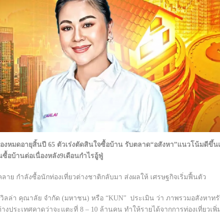
ดอายุสิ้นปี 65 ตัวเร่งตัดสินใจซื้อบ้าน รับตลาด“อสังหา”แนวโน้มดีขึ้นเ
้อบ้านต่อเนื่องหลัง9เดือนกำไรอู้ฟู่
 กำลังซื้อนักท่องเที่ยวต่างชาติกลับมา ส่งผลให้ เศรษฐกิจเริ่มฟื้นตัว
ท วิลล่า คุณาลัย จำกัด (มหาชน) หรือ “KUN” ประเมิน ว่า ภาพรวมอสังหาทรั
ากต่างประเทศคาดว่าจะแตะที่ 8 – 10 ล้านคน ทำให้รายได้จากการท่องเที่ยวเพิ