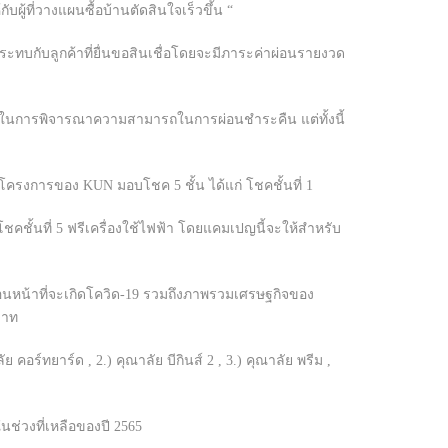
้ที่วางแผนซื้อบ้านตัดสินใจเร็วขึ้น “
ลกระทบกับลูกค้าที่ยื่นขอสินเชื่อโดยจะมีภาระค่าผ่อนรายงวด
้นในการพิจารณาความสามารถในการผ่อนชำระคืน แต่ทั้งนี้
้าโครงการของ KUN มอบโชค 5 ชั้น ได้แก่ โชคชั้นที่ 1
โชคชั้นที่ 5 ฟรีเครื่องใช้ไฟฟ้า โดยแคมเปญนี้จะให้สำหรับ
่อนหน้าที่จะเกิดโควิด-19 รวมถึงภาพรวมเศรษฐกิจของ
บาท
คอร์ทยาร์ด , 2.) คุณาลัย บีกินส์ 2 , 3.) คุณาลัย พรีม ,
นช่วงที่เหลือของปี 2565