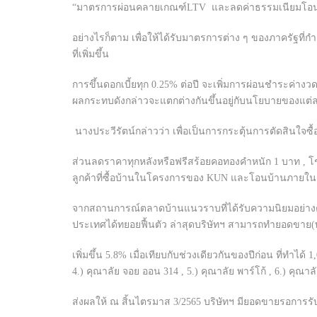
“มาตรการผ่อนคลายเกณฑ์LTV และลดค่าธรรมเนียมโอน จดจำนอ
อย่างไรก็ตาม เพื่อให้ได้รับมาตรการต่าง ๆ ของภาครัฐที่กำ
ที่เพิ่มขึ้น
การขึ้นดอกเบี้ยทุก 0.25% ต่อปี จะเพิ่มการผ่อนชำระค
ผลกระทบดังกล่าวจะแตกต่างกันขึ้นอยู่กับนโยบายของแต
นางประวีรัตน์กล่าวว่า เพื่อเป็นการกระตุ้นการตัดสินใจซื
ส่วนลดราคาทุกหลังหรือฟรีสร้อยคอทองคำหนัก 1 บาท , โชคชั
ลูกค้าที่ซื้อบ้านในโครงการของ KUN และโอนบ้านภายใน
จากสถานการณ์ตลาดบ้านแนวราบที่ได้รับความนิยมอย่างต่อเ
ประเทศได้ทยอยฟื้นตัว ล่าสุดบริษัทฯ สามารถทำยอดขาย(พ
เพิ่มขึ้น 5.8% เมื่อเทียบกับช่วงเดียวกันของปีก่อน ที่ทำไ
4.) คุณาลัย จอย ออน 314 , 5.) คุณาลัย พาร์โก้ , 6.) คุณาล
ส่งผลให้ ณ สิ้นไตรมาส 3/2565 บริษัทฯ มียอดขายรอการรับร