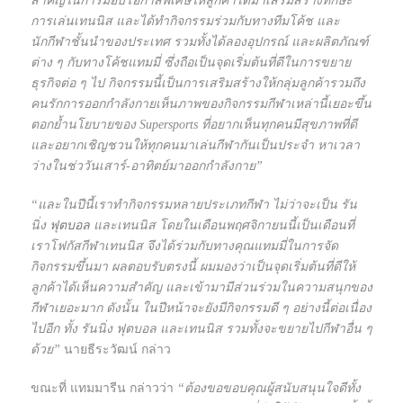
สำคัญในการมอบโอกาสพิเศษให้ลูกค้าได้มาเสริมสร้างทักษะ
การเล่นเทนนิส และได้ทำกิจกรรมร่วมกับทางทีมโค้ช และ
นักกีฬาชั้นนำของประเทศ รวมทั้งได้ลองอุปกรณ์ และผลิตภัณฑ์
ต่าง ๆ กับทางโค้ชแทมมี่ ซึ่งถือเป็นจุดเริ่มต้นที่ดีในการขยาย
ธุรกิจต่อ ๆ ไป กิจกรรมนี้เป็นการเสริมสร้างให้กลุ่มลูกค้ารวมถึง
คนรักการออกกำลังกายเห็นภาพของกิจกรรมกีฬาเหล่านี้เยอะขึ้น
ตอกย้ำนโยบายของ Supersports ที่อยากเห็นทุกคนมีสุขภาพที่ดี
และอยากเชิญชวนให้ทุกคนมาเล่นกีฬากันเป็นประจำ หาเวลา
ว่างในช่ววันเสาร์-อาทิตย์มาออกกำลังกาย”
“และในปีนี้เราทำกิจกรรมหลายประเภทกีฬา ไม่ว่าจะเป็น รัน
นิ่ง
ฟุตบอล
และเทนนิส โดยในเดือนพฤศจิกายนนี้เป็นเดือนที่
เราโฟกัสกีฬาเทนนิส จึงได้ร่วมกับทางคุณแทมมี่ในการจัด
กิจกรรมขึ้นมา ผลตอบรับตรงนี้ ผมมองว่าเป็นจุดเริ่มต้นที่ดีให้
ลูกค้าได้เห็นความสำคัญ และเข้ามามีส่วนร่วมในความสนุกของ
กีฬาเยอะมาก ดังนั้น ในปีหน้าจะยังมีกิจกรรมดี ๆ อย่างนี้ต่อเนื่อง
ไปอีก ทั้ง รันนิ่ง ฟุตบอล และเทนนิส รวมทั้งจะขยายไปกีฬาอื่น ๆ
ด้วย”
นายธีระวัฒน์ กล่าว
ขณะที่ แทมมารีน กล่าวว่า
“ต้องขอขอบคุณผู้สนับสนุนใจดีทั้ง