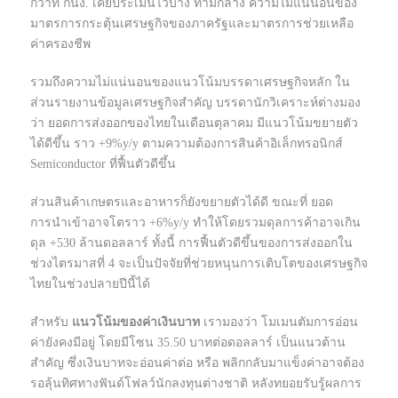
กว่าที่ กนง. เคยประเมินไว้บ้าง ท่ามกลาง ความไม่แน่นอนของ
มาตรการกระตุ้นเศรษฐกิจของภาครัฐและมาตรการช่วยเหลือ
ค่าครองชีพ
รวมถึงความไม่แน่นอนของแนวโน้มบรรดาเศรษฐกิจหลัก ใน
ส่วนรายงานข้อมูลเศรษฐกิจสำคัญ บรรดานักวิเคราะห์ต่างมอง
ว่า ยอดการส่งออกของไทยในเดือนตุลาคม มีแนวโน้มขยายตัว
ได้ดีขึ้น ราว +9%y/y ตามความต้องการสินค้าอิเล็กทรอนิกส์
Semiconductor ที่ฟื้นตัวดีขึ้น
ส่วนสินค้าเกษตรและอาหารก็ยังขยายตัวได้ดี ขณะที่ ยอด
การนำเข้าอาจโตราว +6%y/y ทำให้โดยรวมดุลการค้าอาจเกิน
ดุล +530 ล้านดอลลาร์ ทั้งนี้ การฟื้นตัวดีขึ้นของการส่งออกใน
ช่วงไตรมาสที่ 4 จะเป็นปัจจัยที่ช่วยหนุนการเติบโตของเศรษฐกิจ
ไทยในช่วงปลายปีนี้ได้
สำหรับ
แนวโน้มของค่าเงินบาท
เรามองว่า โมเมนตัมการอ่อน
ค่ายังคงมีอยู่ โดยมีโซน 35.50 บาทต่อดอลลาร์ เป็นแนวต้าน
สำคัญ ซึ่งเงินบาทจะอ่อนค่าต่อ หรือ พลิกกลับมาแข็งค่าอาจต้อง
รอลุ้นทิศทางฟันด์โฟลว์นักลงทุนต่างชาติ หลังทยอยรับรู้ผลการ