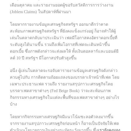
เดือนตุลาคม และรายงานยอดผู้ขอรับสวัสดิการการว่างงาน
(Jobless Claims) ในสัปดาห์ที่ผ่านมา
โดยหากรายงานข้อมูลเศรษฐกิจสหรัฐฯ ออกมาดีกว่าคาด
สะท้อนภาพเศรษฐกิจสหรัฐฯ ที่ยังคงแข็งแกร่งอยู่ ก็อาจทำให้ผู้
เล่นในตลาดกลับมาประเมินว่า เฟดมีโอกาสคงอัตราดอกเบี้ยที่
ระดับสูงได้นานขึ้น รวมถึงเพิ่มโอกาสที่เฟดจะเดินหน้าขึ้น
ดอกเบี้ย ซึ่งภาพดังกล่าวจะส่งผลให้ ทั้งเงินดอลลาร์และบอนด์ยี
ลด์ 10 ปี สหรัฐฯ มีโอกาสปรับตัวสูงขึ้น
อนึ่ง ผู้เล่นในตลาดจะรอจับตารายงานข้อมูลเศรษฐกิจดังกล่าว
ควบคู่ไปกับ การติดตามถ้อยแถลงของบรรดาเจ้าหน้าที่เฟด โดย
เฉพาะประธานเฟด รวมถึง รายงานสรุปภาวะเศรษฐกิจโดย
บรรดาเฟดสาขาต่างๆ (Fed Beige Book) ว่าจะสะท้อนภาพ
กิจกรรมทางเศรษฐกิจในแต่ละพื้นที่ของเฟดสาขาต่างๆ อย่างไร
บ้าง
โดยหากกิจกรรมทางเศรษฐกิจมีแนวโน้มชะลอตัวลงมากขึ้น
จากรายงานสรุปภาวะเศรษฐกิจก่อนหน้า ก็อาจเป็นปัจจัยให้เฟด
ดำเนินนโยบายการเงินอย่างระมัดระวังมากขึ้น ซึ่ง
เรายังคงมอง