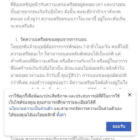
ที่ต้องเผชิญหน้ากับความเคร่งเครียดอยู่ตลอดเวลา และบางคน
นั้นอาจมากจนเกินรับมือไหว ดังนั้น คงจะดีกว่าถ้าเราสังเกต
ตนเอง แล้วดูว่า ความเครียดของเราในเวลานี้ อยู่ในระดับเกิน
จะทนหรือยัง
วัดความเครียดของคุณจากการนอน
โดยปกติแล้วมนุษย์ต้องการการพักผ่อน 7-8 ชั่วโมง/วัน คนที่ไม่มี
ความเครียดอะไร ก็สามารถนอนหลับพักผ่อนได้เป็นปกติ แต่
สำหรับคนที่มีความเครียด หรือมีความกังวลใจ หรืออยู่ในอาการ
ซึมเศร้าจนเกินรับมือไหวนั้น มักจะนอนไม่ค่อยหลับ พลิกตัวไป
มาตลอดเวลานอน ถ้าวันนี้ คุณรู้สึกว่า การนอนของคุณผิดปกติ
กว่าที่เคย ลองสำรวจดูหน่อยว่า มีความเครียดใดคั่งค้างอยู่ในใจ
ลองหาทางรับมือกับเรื่องดังกล่าว และทางที่ดีที่สุด คือ การเดิน
เราใช้คุกกี้เพื่อพัฒนาประสิทธิภาพ และประสบการณ์ที่ดีในการใช้
เข้าไปขอคำปรึกษาจากแพทย์ผู้เชี่ยวชาญ
เว็บไซต์ของคุณ คุณสามารถศึกษารายละเอียดได้ที่
นโยบายความเป็นส่วนตัว
และสามารถจัดการความเป็นส่วนตัวเอง
ความเครียดทำให้การกินของคุณเปลี่ยนไป
ได้ของคุณได้เองโดยคลิกที่
ตั้งค่า
คนที่
สุขภาพ
ดี ร่างกายไม่มีโรคภัย สภาพจิตใจก็จะดีตาม และ
เหนืออื่นใด พวกเขาก็จะเลือกกินแต่ของที่ดีและมีประโยชน์ต่อ
ยอมรับ
ตนเอง แต่คนที่ต้องอยู่ภายใต้ความกดดัน ทุกอย่างรอบตัวเร่งรีบ
ไปหมด พวกเขาจะชอบกินอาหารที่ไม่มีประโยชน์ เพราะ