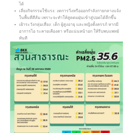
ได้
เลี่ยงกิจกรรมใช้แรง: งดการวิ่งหรือออกกำลังกายกลางแจ้ง
ในพื้นที่สีส้ม เพราะจะทำให้สูดดมฝุ่นเข้าสู่ปอดได้ลึกขึ้น
เฝ้าระวังกลุ่มเสี่ยง: เด็ก ผู้สูงอายุ และหญิงตั้งครรภ์ หากมี
อาการไอ ระคายเคืองตา หรือแน่นหน้าอก ให้รีบพบแพทย์
ทันที