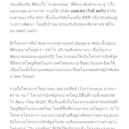
เช่นเดียวกับ ที่ดินเวิ้ง “นาครเขษม” ที่ดินระดับตำนาน สู่ “เวิ้ง
นครเกษม เยาวราช” ภายใต้ บริษัท
แอสเสท เวิรด์ คอร์ป
จำกัด
(มหาชน) หรือ AWC ซึ่งเป็นบริษัทในเครือ ทีซีซี กรุ๊ป ปัจจุบันอยู่
ระหว่างพัฒนา โดยมีเป้าหมายรองรับนักท่องเที่ยวต่างชาติใน
อนาคตข้างหน้า
อีกโครงการที่น่าจับตาบางกอก มอลล์ (Bangkok Mall) ตั้งอยู่บน
ที่ดินขนาดใหญ่กว่า 100 ไร่ บริเวณสี่แยกบางนา ซึ่งเป็นการ
พัฒนาของเดอะมอลล์กรุ๊ป โดยวางแผนให้เป็นโครงการมิกซ์ยูส
ที่มีขนาดใหญ่ที่สุดในประเทศไทยและเอเชียตะวันออกเฉียงใต้
เชื่อมโยงทั้งในกรุงเทพมหานครและเชื่อมโยงเขตเศรษฐกิจพิเศษ
ภาคตะวันออก
รวมถึงโครงการใหญ่ เดอะ ฟอเรสเทียส์ (The Forestias) บางนา-
ตราด กม.7 โครงการมิกซ์ยูสขนาดใหญ่ มีพื้นที่รวมทั้งหมด398
ไร่ พัฒนาโดย MQDC ซึ่งเป็นหนึ่งในโครงการอสังหาริมทรัพย์ที่
ใหญ่ที่สุดในประเทศไทย โดยมีพื้นที่สวนป่าขนาดใหญ่กว่า 30 ไร่
ใจกลางโครงการ และประกอบด้วยที่อยู่อาศัยหลากหลายรูปแบบ
ยังไม่รวมโครงการมิกซ์ยูสใจกลางเมืองบนถนนพระราม4 อย่าง
โครงการ “วัน แบงค็อก” ที่เปิดให้บริการแล้ว ในระยะแรกและ