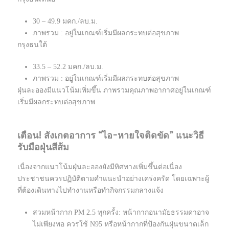
30 – 49.9 มคก./ลบ.ม.
ภาพรวม : อยู่ในเกณฑ์เริ่มมีผลกระทบต่อสุขภาพ
กรุงธนใต้
33.5 – 52.2 มคก./ลบ.ม.
ภาพรวม : อยู่ในเกณฑ์เริ่มมีผลกระทบต่อสุขภาพ
ฝุ่นละอองมีแนวโน้มเพิ่มขึ้น ภาพรวมคุณภาพอากาศอยู่ในเกณฑ์
เริ่มมีผลกระทบต่อสุขภาพ
เตือน! สังเกตอาการ “ไอ-หายใจติดขัด” แนะวิธี
รับมือฝุ่นสีส้ม
เนื่องจากแนวโน้มฝุ่นละอองยังมีทิศทางเพิ่มขึ้นต่อเนื่อง
ประชาชนควรปฏิบัติตามคำแนะนำอย่างเคร่งครัด โดยเฉพาะผู้
ที่ต้องเดินทางไปทำงานหรือทำกิจกรรมกลางแจ้ง
สวมหน้ากาก PM 2.5 ทุกครั้ง: หน้ากากอนามัยธรรมดาอาจ
ไม่เพียงพอ ควรใช้ N95 หรือหน้ากากที่ป้องกันฝุ่นขนาดเล็ก