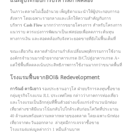
แนะผู้ประกอบการบริหารสภาพคล่อง
ในภาวะตลาดไม่เอื้ออำนวย เพ็ญธิดาแนะนำให้ผู้ประกอบการอ
สังหาฯ โดยเฉพาะรายกลางและเล็กให้ความสำคัญกับการ
บริหาร
Cash Flow
มากกว่าการขยายโครงการ สำหรับโครงการ
แนวราบ ควรแบ่งการพัฒนาเป็นเฟสย่อยเพื่อลดภาระต้นทุน
ทางการเงิน และสอดคล้องกับจังหวะยอดขายที่ยังไม่ฟื้นเต็มที่
ขณะเดียวกัน ตลาดสำนักงานกำลังเปลี่ยนพฤติกรรมการใช้งาน
องค์กรจำนวนมากย้ายจากอาคารเกรด B/Cไปสู่อาคารเกรด A+
แต่ใช้พื้นที่ลดลงเน้นประสิทธิภาพการใช้งานมากกว่าขนาดพื้นที่
โรงแรมฟื้นจากBOI& Redevelopment
การัณย์ คานิเยาว
รองประธานอาวุโส ฝ่ายบริการลงทุนซื้อขาย
กลุ่มธุรกิจโรงแรม JLL ประเทศไทย กล่าวว่าภาคการท่องเที่ยว
และโรงแรมเป็นอีกกลุ่มที่ฟื้นตัวอย่างแข็งแกร่งจำนวนนักท่อง
เที่ยวต่างชาติมีแนวโน้มกลับไปใกล้ระดับก่อนโควิดที่ประมาณ
40 ล้านคนพร้อมความหลากหลายของตลาด โดยเฉพาะนักท่อง
เที่ยวจากตะวันออกกลาง ล่าสุดมีการเจรจาซื้อขาย
โรงแรม4แห่งมูลค่ากว่า 1 หมื่นล้านบาท