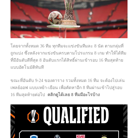
โดยจากทั้งหมด 36 ทีม ทุกทีมจะแข่งขันทีมละ 8 นัด ตามกลุ่มที่
ถูกแบ่ง ซึ่งหลังจากแข่งขันครบตามโปรแกรม 8 เกม ทำให้ได้ทีม
ที่มีอันดับดีที่สุด 8 อันดับแรกได้สิทธิ์ผ่านเข้ารอบ 16 ทีมสุดท้าย
แบบอัตโนมัติทันที
ขณะที่อันดับ 9-24 ของตาราง รวมทั้งหมด 16 ทีม จะต้องไปเล่น
เพลย์ออฟ แบบเหย้า-เยือน เพื่อคัดหาอีก 8 ทีมผ่านเข้าไปสู่รอบ
16 ทีมสุดท้ายต่อไป
คลิกดูได้เลย 8 ทีมมีอะไรบ้าง