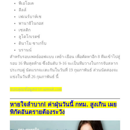
พีเอโอเค
ลีลล์
เฟเนร์บาห์เช
พานาธิไนกอส
เซลติก
ลูโดโกเรตซ์
ดินาโม ซาเกร็บ
บรานน์
สำหรับรอบเพลย์ออฟแบบ เหย้า-เยือน เพื่อคัดหาอีก 8 ทีมเข้าไปสู่
รอบ 16 ทีมสุดท้าย ซึ่งอันดับ 9-16 จะเป็นทีมวางในการจับสลาก
ประกบคู่ นัดแรกจะเตะกันในวันที่ 19 กุมภาพันธ์ ส่วนนัดสองจะ
แข่งในวันที่ 26 กุมภาพันธ์ นี้
ขอบคุณข้อมูลจาก sanook.com
หายใจลำบาก! ค่าฝุ่นวันนี้ กทม. สูงเกิน เผย
พิกัดอันตรายต้องระวัง