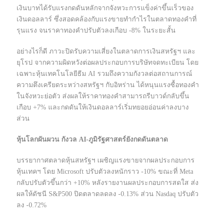
เงินบาทได้รับแรงกดดันหลักจากจังหวะการแข็งค่าขึ้นเร็วของ
เงินดอลลาร์ ซึ่งสอดคล้องกับแรงขายทำกำไรในตลาดทองคำที่
รุนแรง จนราคาทองคำปรับตัวลงเกือบ -8% ในระยะสั้น
อย่างไรก็ดี ภาวะปิดรับความเสี่ยงในตลาดการเงินสหรัฐฯ และ
ยุโรป จากความผิดหวังต่อผลประกอบการบริษัทจดทะเบียน โดย
เฉพาะหุ้นเทคโนโลยีธีม AI รวมถึงความกังวลต่อสถานการณ์
ความตึงเครียดระหว่างสหรัฐฯ กับอิหร่าน ได้หนุนแรงซื้อทองคำ
ในจังหวะย่อตัว ส่งผลให้ราคาทองคำสามารถรีบาวด์กลับขึ้น
เกือบ +7% และกดดันให้เงินดอลลาร์เริ่มทยอยอ่อนค่าลงบาง
ส่วน
หุ้นโลกผันผวน กังวล AI-ภูมิรัฐศาสตร์ยังกดดันตลาด
บรรยากาศตลาดหุ้นสหรัฐฯ เผชิญแรงขายจากผลประกอบการ
หุ้นเทคฯ โดย Microsoft ปรับตัวลงหนักราว -10% ขณะที่ Meta
กลับปรับตัวขึ้นกว่า +10% หลังรายงานผลประกอบการสดใส ส่ง
ผลให้ดัชนี S&P500 ปิดตลาดลดลง -0.13% ส่วน Nasdaq ปรับตัว
ลง -0.72%