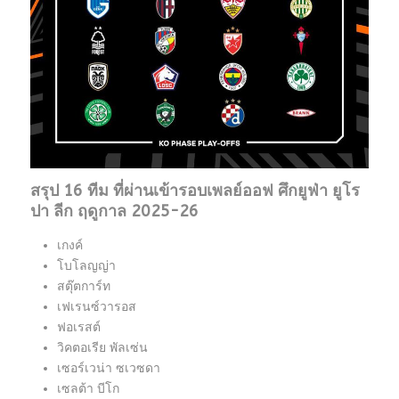
สรุป 16 ทีม ที่ผ่านเข้ารอบเพลย์ออฟ ศึกยูฟ่า ยูโร
ปา ลีก ฤดูกาล 2025-26
เกงค์
โบโลญญ่า
สตุ๊ตการ์ท
เฟเรนซ์วารอส
ฟอเรสต์
วิคตอเรีย พัลเซ่น
เซอร์เวน่า ซเวซดา
เซลต้า บีโก