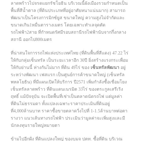
ลาดพร้าวไปจรดแยกรัชโยธิน บริเวณนี้ผังเมืองรวมกำหนดเป็น
พื้นที่สีน้ำตาล (ที่ดินประเภทที่อยู่อาศัยหนาแน่นมาก) สามารถ
พัฒนาเป็นโครงการมิกซ์ยูส ขนาดใหญ่ ความสูงไม่จำกัดและ
ขนาดเกิน1หมื่นตารางเมตร โดยเฉพาะทำเลจุดตัด
รถไฟฟ้า2สาย ที่กำหนดรัศมีรอบสถานีรถไฟฟ้านับจากกึ่งกลาง
สถานี ออกไป800เมตร
ที่น่าสนใจการรถไฟแห่งประเทศไทย (ที่ดินพื้นที่สีแดง) 47.22 ไร่
ให้กับกลุ่มเซ็นทรัล เป็นระยะเวลาอีก 30ปี ยิ่งสร้างแรงกระเพื่อม
ให้กับย่านนี้ ห่างกันไม่มาก ที่ดิน 49ไร่ ของ
เซ็นทรัลพัฒนา
อยู่
ระหว่างพัฒนา เฟสแรก เป็นศูนย์การค้าขนาดใหญ่ (เซ็นทรัล
พหลโยธิน) ที่มีแผนเปิดให้บริการ ปี2571 เพิ่มกำลังซื้อเชื่อมโยง
เช็นทรัลลาดพร้าว ที่ดินแดนเนรมิต 33ไร่ ของตระกูลเสรีเริง
ฤทธิ์ แม้ปัจจุบัน จะเปิดพื้นที่เช่าเป็นตลาดนัดรถไฟ แต่มูลค่า
ที่ดินไม่ธรรมดา ทั้งแปลงเฉพาะราคาประเมินที่ดินอยู่
ที่4,000ล้านบาท ราคาซื้อขายตลาดวิ่งไปที่ 1-1.5ล้านบาทต่อตา
รางวา แนวเส้นทางรถไฟฟ้า ประเมินว่ามูลค่าจะเพิ่มสูงและมี
นักลงทุนรายใหญ่หมายตา
ข้ามไปอีกฝั่ง ที่ดินแปลงใหญ่ ของบมจ ปตท. ซื้อที่ดิน บริเวณ