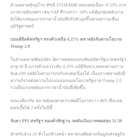
ด้านตลาดหุ้นยุโรป ดัชนี STOXX600 ลดลงต่อเนื่อง -0.23% จาก
แรงขายหุ้นเทคฯ เช่น SAP ที่ร่วงกว่า -16% แม้หุ้นกลุ่มพลังงาน
ยังได้แรงหนุนจากราคาน้ำมันที่ปรับตัวสูงขึ้นตามความเสี่ยง
ภูมิรัฐศาสตร์
บอนด์ยีลด์สหรัฐฯ ทรงตัวเหนือ 4.25% ตลาดยังจับตานโยบาย
Trump 2.0
ในส่วนตลาดพันธบัตร อัตราผลตอบแทนพันธบัตรรัฐบาลสหรัฐฯ
อายุ 10 ปี แกว่งตัวแถวระดับ 4.25% แม้มีจังหวะลดลงตามภาวะ
Risk-Off แต่ยังไม่สามารถปรับลงต่อเนื่องได้ เนื่องจากตลาดยังมี
ความกังวลต่อความไม่แน่นอนของนโยบายรัฐบาล Trump 2.0
รวมถึงแรงกดดันจากราคาน้ำมันที่เพิ่มขึ้น
ขณะเดียวกัน ตลาดยังคงคาดว่าเฟดมีโอกาสราว 86% ที่จะลด
ดอกเบี้ยได้ 2 ครั้งในปีนี้
จับตา PPI สหรัฐฯ-ทองคำพักฐาน กดดันเงินบาททดสอบ 31.50
สำหรับช่วง 24 ชั่วโมงข้างหน้า ตลาดรอติดตามข้อมูลเศรษฐกิจ