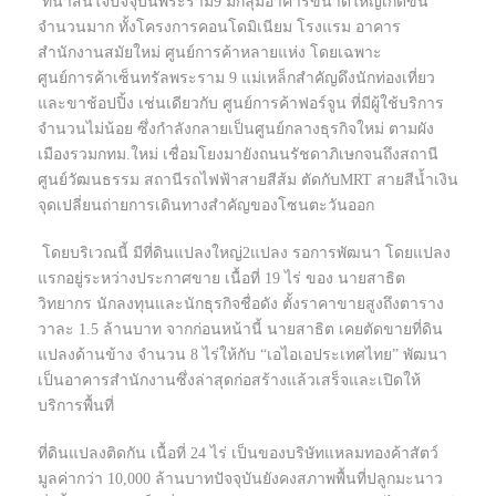
ที่น่าสนใจปัจจุบันพระราม9 มีกลุ่มอาคารขนาดใหญ่เกิดขึ้น
จำนวนมาก ทั้งโครงการคอนโดมิเนียม โรงแรม อาคาร
สำนักงานสมัยใหม่ ศูนย์การค้าหลายแห่ง โดยเฉพาะ
ศูนย์การค้าเซ็นทรัลพระราม 9 แม่เหล็กสำคัญดึงนักท่องเที่ยว
และขาช้อปปิ้ง เช่นเดียวกับ ศูนย์การค้าฟอร์จูน ที่มีผู้ใช้บริการ
จำนวนไม่น้อย ซึ่งกำลังกลายเป็นศูนย์กลางธุรกิจใหม่ ตามผัง
เมืองรวมกทม.ใหม่ เชื่อมโยงมายังถนนรัชดาภิเษกจนถึงสถานี
ศูนย์วัฒนธรรม สถานีรถไฟฟ้าสายสีส้ม ตัดกับMRT สายสีน้ำเงิน
จุดเปลี่ยนถ่ายการเดินทางสำคัญของโซนตะวันออก
โดยบริเวณนี้ มีที่ดินแปลงใหญ่2แปลง รอการพัฒนา โดยแปลง
แรกอยู่ระหว่างประกาศขาย เนื้อที่ 19 ไร่ ของ นายสาธิต
วิทยากร นักลงทุนและนักธุรกิจชื่อดัง ตั้งราคาขายสูงถึงตาราง
วาละ 1.5 ล้านบาท จากก่อนหน้านี้ นายสาธิต เคยตัดขายที่ดิน
แปลงด้านข้าง จำนวน 8 ไร่ให้กับ “เอไอเอประเทศไทย” พัฒนา
เป็นอาคารสำนักงานซึ่งล่าสุดก่อสร้างแล้วเสร็จและเปิดให้
บริการพื้นที่
ที่ดินแปลงติดกัน เนื้อที่ 24 ไร่ เป็นของบริษัทแหลมทองค้าสัตว์
มูลค่ากว่า 10,000 ล้านบาทปัจจุบันยังคงสภาพพื้นที่ปลูกมะนาว