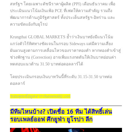
สหรัฐฯ โดยเฉพาะดัชนีราคาผู้ผลิต (PPI) เดือนธันวาคม เพื่อ
ประเมินแนวโน้มเงินเฟ้อ PCE ที่เฟดให้ความสำคัญ รวมถึง
พัฒนาการด้านภูมิรัฐศาสตร์ ทั้งประเด็นสหรัฐฯ-อิหร่าน และ
ความขัดแย้งกับยุโรป
Krungthai GLOBAL MARKETS ย้ำว่าเงินบาทยังมีแนวโน้ม
แกว่งตัวไร้ทิศทางชัดเจนในกรอบ Sideways แต่มีความเสี่ยง
ผันผวนสูงตามการเคลื่อนไหวของราคาทองคำ หากทองคำเข้าสู่
ช่วงพักฐาน (Correction) อาจเพิ่มแรงกดดันให้เงินบาทอ่อนค่า
ทดสอบแนวต้าน 31.50 บาทต่อดอลลาร์ได้
โดยประเมินกรอบเงินบาทวันนี้ที่ระดับ 31.15-31.50 บาทต่อ
ดอลลาร์
ขอบคุณข้อมูลจาก thansettakij.com
มีทีมไหนบ้าง? เปิดชื่อ 16 ทีม ได้สิทธิ์เล่น
รอบเพลย์ออฟ ศึกยูฟ่า ยูโรปา ลีก