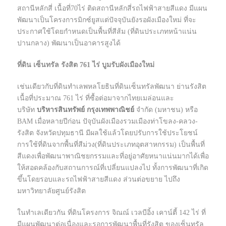
สถานีหลักสี่ เนื้อที่70ไร่ ติดสถานีหลักสี่รถไฟฟ้าสายสีแดง มีแผน
พัฒนาเป็นโครงการมิกซ์ยูสแต่ปัจจุบันยังรอผังเมืองใหม่ ที่จะ
ประกาศใช้โดยกำหนดเป็นพื้นที่สีส้ม (ที่ดินประเภทหน้าแน่น
ปานกลาง) พัฒนาเป็นอาคารสูงได้
ที่ดิน เซ็นทรัล รังสิต 761 ไร่ บูมรับผังเมืองใหม่
เช่นเดียวกับที่ดินทำเลพหลโยธินที่ดินเซ็นทรัลพัฒนา ย่านรังสิต
เนื้อที่ประมาณ 761 ไร่ ที่ซื้อต่อมาจากไทยเมล่อนและ
บริษัท
บริหารสินทรัพย์ กรุงเทพพาณิชย์
จำกัด (มหาชน) หรือ
BAM เมื่อหลายปีก่อน ปัจุบันผังเมืองรวมเมืองท่าโขลง-คลวง-
รังสิต จังหวัดปทุมธานี มีผลใช้แล้วโดยปรับการใช้ประโยชน์
การใช้ที่ดินจากพื้นที่สีม่วง(ที่ดินประเภทอุตสาหกรรม) เป็นพื้นที่
สีแดงเพื่อพัฒนาพาณิชยกรรมและที่อยู่อาศัยหนาแน่นมากได้เพื่อ
ให้สอดคล้องกับสถานการณ์ที่เปลี่ยนแปลงไป ทั้งการพัฒนาที่เกิด
ขึ้นโดยรอบและรถไฟฟ้าสายสีแดง ส่วนต่อขยาย ไปถึง
มหาวิทยาลัยศูนย์รังสิต
ในทำเลเดียวกัน ที่ดินโครงการ จิณณ์ เวลบีอิ้ง เคาน์ตี้ 142 ไร่ ที่
มีแผนพัฒนาต่อเนื่องและรอการพัฒนาพื้นที่รังสิต ของเซ็นทรัล