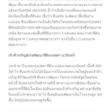
พัฒนาที่นายวสันต์ คงจันทร์นายกสมาคมการขายและการตลาด
อสังหาริมทรัพย์ (RESAM) ย้ำว่าเมื่อมีการเปลี่ยนแปลงของสี
ผังเมืองเป็นพื้นที่สีแดง เชื่อว่าเช็นทรัล จะพัฒนาพื้นที่อย่าง
แน่นอน ที่จะเพิ่มความเป็นฮับให้กับโชนตอนเหนือของกรุงเทพฯ
ที่ปัจจุบันมีการขยายตัวของเมืองสูงและรองรับกำลังซื้อกลุ่มภาค
เหนือ อีสานและคนพื้นที่ที่มีมากกว่า 3 แสนคน ขณะราคาที่ดิน
ขยับสูงจาก 1 แสนบาทต่อตารางวา อาจไปถึง 2-3 แสนบาท
ต่อตารางวา
เจ้าสัวเจริญยังรอพัฒนาที่ดินเกษตร-นวมินทร์
วกเข้ามาในเขตกรุงเทพฯ ที่ดิน แปลงเกษต-นวมินทร์ เนื้อที่ 200-
300 ไร่ ที่มองข้ามไม่ได้เนื่องจากเป็นแปลงขนาดใหญ่ของเจ้าสัว
เจริญ สิริวัฒนภักดี ที่รอการพัฒนา โครงการมิกซ์ยูสโดยก่อน
หน้านี้ มีแผนรอรถไฟฟ้าสายสีน้ำตาล และทางพิเศษ เชื่อมผ่าน
นอกจากนี้ที่ดินในเมือง ยังมีของกลุ่มเจ้าสัวเจริญ อย่างเอเชียธีค
ริมแม่น้ำเจ้าพระยา 50 ไร่ ที่เคยมีแผนพัฒนาเป็นโรงแรมสูง 100
ชั้น ปัจจุบันยังรอเศรษฐกิจฟื้น