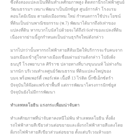
ซึ่งทั้งสองแปลงเป็นที่ดินทำเลศักยภาพสูง ติดสถานีรถไฟฟ้าศูนย์
วัฒนธรรมฯ เหมาะพัฒนาเป็นมิกซ์ยูส ศูนย์การค้า โรงแรม
คอนโดมิเนียม ตามผังเมืองกทม.ใหม่ กำหนดการใช้ประโยชน์
ที่ดินเป็นย่านพาณิชยกรรม (พ.7) พัฒนาได้มากถึง8เท่าของ
แปลงที่ดิน หากบวกโบนัสไปด้วยจะได้ถึง9.6เท่าของแปลงที่ดิน
เนื่องจากย่านนี้ถูกกำหนดเป็นย่านธุรกิจใหม่ดังกล่าว
มากไปกว่านั้นหากรถไฟฟ้าสายสีส้มเปิดให้บริการจะรับคนจาก
นอกเมืองเข้าสู่ใจกลางเมืองเชื่อมผ่านย่านดังกล่าว ไปยังฝั่ง
ธนบุรี โรงพยาบาล ศิริราช ปลายทางที่บางขุนนนท์ ไม่ห่างกัน
มากนัก บริเวณทำเลศูนย์วัฒนธรรม ที่ดินแปลงใหญ่ของ
บมจ.พร็อพเพอร์ตี้ เพอร์เฟค เนื้อที่ 13 ไร่ติด บิ๊กซีเอ็กซ์ตร้า
ปัจจุบันให้จ๊อดแฟร์เช่าพื้นที่ แต่การพัฒนาโครงการมิกซ์ยูส
ปัจจุบันยังไม่มีการพัฒนา
ทำเลพหลโยธิน แรงกระเพื่อมน่าจับตา
ทำเลศักยภาพที่น่าจับตาคงหนีไม่พ้น ทำเลพหลโยธิน ทั้งฝั่ง
รถไฟฟ้าสายสีเขียวส่วนต่อขยายและฝั่งรถไฟฟ้าสายสีแดงโดย
ฝั่งรถไฟฟ้าสายสีเขียวส่วนต่อขยาย ตั้งแต่บริเวณห้าแยก