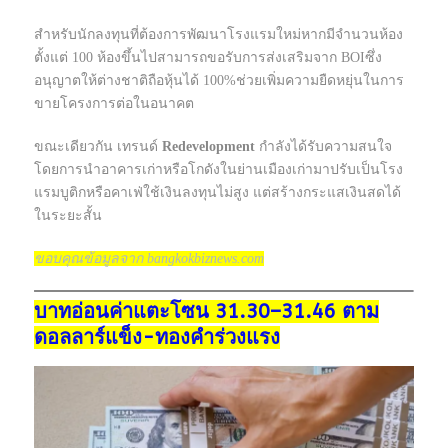
สำหรับนักลงทุนที่ต้องการพัฒนาโรงแรมใหม่หากมีจำนวนห้อง
ตั้งแต่ 100 ห้องขึ้นไปสามารถขอรับการส่งเสริมจาก BOIซึ่ง
อนุญาตให้ต่างชาติถือหุ้นได้ 100%ช่วยเพิ่มความยืดหยุ่นในการ
ขายโครงการต่อในอนาคต
ขณะเดียวกัน เทรนด์
Redevelopment
กำลังได้รับความสนใจ
โดยการนำอาคารเก่าหรือโกดังในย่านเมืองเก่ามาปรับเป็นโรง
แรมบูติกหรือคาเฟ่ใช้เงินลงทุนไม่สูง แต่สร้างกระแสเงินสดได้
ในระยะสั้น
ขอบคุณข้อมูลจาก bangkokbiznews.com
บาทอ่อนค่าแตะโซน 31.30–31.46 ตาม
ดอลลาร์แข็ง-ทองคำร่วงแรง