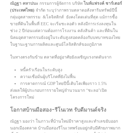
ณัฎฐา คหาปนะ
กรรมการผู้จัดการ บริษัท
ไนท์แฟรงค์ ชาร์เตอร์
(ประเทศไทย)
จำกัด ระบุว่าภาพรวมตลาดอสังหาริมทรัพย์ปีนี้
กลุ่มอุตสาหกรรม &โลจิสติกส์ ยังคงโดดเด่นที่สุด แม้การซื้อ
ขายที่ดินในพื้นที่ EEC จะเริ่มชะลอตัว หลังมีการเร่งลงทุนใน
ช่วง 2 ปีก่อนแต่ความต้องการโรงงาน คลังสินค้า และที่ดินใน
นิคมอุตสาหกรรมยังอยู่ในระดับสูงสอดคล้องกับบทบาทของไทย
ในฐานะฐานการผลิตและศูนย์โลจิสติกส์ของภูมิภาค
ในทางตรงกันข้าม ตลาดที่อยู่อาศัยยังเผชิญแรงกดดันจาก
หนี้ครัวเรือนในระดับสูง
ความเชื่อมั่นผู้บริโภคที่ยังไม่ฟื้น
การคาดการณ์ GDP ไทยปีนี้เติบโตเพียงราว 1.5%
ส่งผลให้ผู้ประกอบการรายใหญ่จำนวนมาก “ชะลอ”เปิด
โครงการใหม่
โอกาสบ้านมือสอง-รีโนเวท รับดีมานด์จริง
ณัฎฐา มองว่า ในภาวะที่บ้านใหม่มีราคาสูงและทำเลขยับออก
นอกเมืองตลาด บ้านมือสองรีโนเวทพร้อมอยู่กลับมีศักยภาพมาก