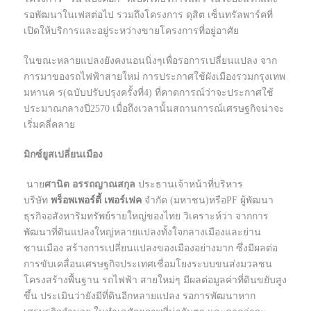
รอพัฒนาในเฟสต่อไป รวมถึงโครงการ ดุสิต เซ็นทรัลพาร์คที่
เปิดให้บริการและอยู่ระหว่างขายโครงการที่อยู่อาศัย
ในขณะหลายแปลงยังคงนอนนิ่งๆเพื่อรอการเปลี่ยนแปลง จาก
การมาของรถไฟฟ้าสายใหม่ การประกาศใช้ผังเมืองรวมกรุงเทพ
มหานค ร(ฉบับปรับปรุงครั้งที่4) ที่คาดการณ์ว่าจะประกาศใช้
ประมาณกลางปี2570 เมื่อถึงเวลานั้นสถานการณ์เศรษฐกิจน่าจะ
เริ่มคลี่คลาย
มิกซ์ยูสเปลี่ยนเมือง
นาย
ศานิต อรรถญาณสกุล
ประธานเจ้าหน้าที่บริหาร
บริษัท
พร็อพเพอร์ตี้ เพอร์เฟค
จำกัด (มหาชน)หรือPF ผู้พัฒนา
ธุรกิจอสังหาริมทรัพย์รายใหญ่ของไทย วิเคราะห์ว่า จากการ
พัฒนาที่ดินแปลงใหญ่หลายแปลงทั้งใจกลางเมืองและย่าน
ชานเมือง สร้างการเปลี่ยนแปลงของเมืองอย่างมาก ซึ่งมีผลต่อ
การขับเคลื่อนเศรษฐกิจประเทศเชื่อมโยงระบบขนส่งมวลชน
โครงสร้างพื้นฐาน รถไฟฟ้า สายใหม่ๆ มีผลต่อมูลค่าที่ดินขยับสูง
ขึ้น ประเมินว่ายังมีที่ดินอีกหลายแปลง รอการพัฒนาหาก