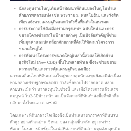
นักลงทุนรายใหญ่เดินหน้าพัฒนาที่ดินแปลงใหญ่ในทำเล
ศักยภาพหลายแห่ง เช่น พระราม 9, พหลโยธิน, และรังสิต
เพื่อรอจังหวะเศรษฐกิจและกำลังซื้อฟื้นตัวในอนาคต
การประกาศใช้ผังเมืองรวมกรุงเทพฯ ฉบับใหม่ และการ
ขยายโครงข่ายรถไฟฟ้าสายต่างๆ เป็นปัจจัยสำคัญที่ช่วย
เพิ่มมูลค่าและปลดล็อกศักยภาพที่ดินให้พัฒนาโครงการ
ขนาดใหญ่ได้
การพัฒนาโครงการขนาดใหญ่เหล่านี้ส่งผลให้เกิดย่าน
ธุรกิจใหม่ (New CBD) ขึ้นในหลายทำเล ซึ่งจะช่วยขยาย
ความเจริญและกระตุ้นเศรษฐกิจของเมือง
ความเคลื่อนไหวที่ดินแปลงใหญ่ของกลุ่มนักลงทุนยังคงมีต่อเนื่อง
ท่ามกลางเศรษฐกิจชะลอตัว กำลังซื้อหายไปจากตลาด หลาย
ค่ายประเมินว่า หากลงทุนในช่วงนี้ และเมื่อโครงการแล้วเสร็จ
สมบูรณ์ ใน2-5ปีข้างหน้า จะเป็นจังหวะที่ดีทันกำลังซื้อที่พลิกฟื้น
กลับมาทั้งไทยและต่างชาติ
โดยเฉพาะที่ดินกลางใจเมืองซึ่งเป็นทำเลหายากราคาที่ดินปรับ
ตัวสูง อย่างทำเลย่าน ชิดลม ของ กลุ่มเซ็นทรัล อยู่ระหว่าง
พัฒนาโครงการมิกซ์ยูสในเฟสที่สองบนที่ดินสถานทูตอังกฤษเดิม