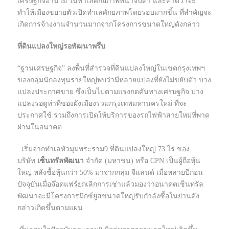
เศรษฐกิจอำนวย ในทำเลศักยภาพที่น่าจับตา และคาดว่าจะ
ทำให้เมืองขยายตัวเปิดทำเลศักยภาพโดยรอบมากขึ้น ที่สำคัญจะ
เกิดการจ้างงานจำนวนมากจากโครงการขนาดใหญ่ดังกล่าว
ที่ดินแปลงใหญ่รอพัฒนาพรึ่บ
“ฐานเศรษฐกิจ” ลงพื้นที่สำรวจที่ดินแปลงใหญ่ในเขตกรุงเทพฯ
ของกลุ่มนักลงทุนรายใหญ่พบว่ามีหลายแปลงที่ยังไม่ขยับตัว บาง
แปลงประกาศขาย ซึ่งเป็นไปตามแรงกดดันทางเศรษฐกิจ บาง
แปลงรอดูท่าทีของผังเมืองรวมกรุงเทพมหานครใหม่ ที่จะ
ประกาศใช้ รวมถึงการเปิดให้บริการของรถไฟฟ้าสายใหม่ที่พาด
ผ่านในอนาคต
เริ่มจากทำเลหัวมุมพระราม9 ที่ดินแปลงใหญ่ 73 ไร่ ของ
บริษัท
เซ็นทรัลพัฒนา
จำกัด (มหาชน) หรือ CPN เป็นผู้ถือหุ้น
ใหญ่ หลังซื้อหุ้นกว่า 50% มาจากกลุ่ม จีแลนด์ เมื่อหลายปีก่อน
ปัจจุบันเมื่อจ๊อดแฟร์ยกเลิกการเช่าแล้วมองว่าอนาคตเช็นทรัล
พัฒนาจะมีโครงการมิกซ์ยูสขนาดใหญ่รับกำลังซื้อในย่านดัง
กล่าวเกิดขึ้นตามแผน