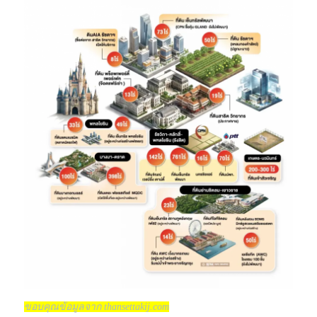
ขอบคุณข้อมูลจาก thansettakij.com