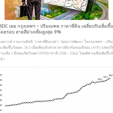
 REIC เผย กรุงเทพฯ – ปริมณฑล ราคาที่ดิน เฉลี่ยปรับเพิ่มข
 โดยรอบ สายสีม่วงเพิ่มสูงสุด 9%
เคราะห์ รายงานดัชนี ‘ราคาที่ดินเปล่า’ ก่อนการพัฒนา ในกรุงเทพฯ – ปริมณฑ
ละเพิ่มขึ้นร้อยละ 10.3 เมื่อเทียบกับช่วงเวลาเดียวกันของปีก่อน (YoY) แสดงใ
าค่าเฉลี่ย 5 ปีก่อนเกิดวิกฤต COVID-19 (ปี 2558 – 2562) โดยมีค่าเฉลี่ยเพิ่มข
หน้า