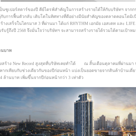
งเป็นซูเปอร์สตาร์ของปี คีย์ไดรฟ์สำคัญในการสร้างรายได้ให้กับบริษัทฯ จากกร
บการฟื้นตัวกลับ เติบโตในทิศทางที่ดีอย่างมีนัยสำคัญของตลาดคอนโดมิเนียมท
อสร้างเสร็จในไตรมาส 3 ที่ผ่านมา ได้แก่ RHYTHM เอกมัย เอสเตท และ LIFE 
ู้ถึงปี 2568 จึงมั่นใจว่าบริษัทฯ จะสามารถสร้างรายได้รวมได้ตามเป้าหมายใ
ล้านบาท
งสร้าง New Record สูงสุดที่บริษัทเคยทำได้ ณ สิ้นเดือนตุลาคมที่ผ่านมา
6% หากเทียบกับช่วงเดียวกันของปีก่อนหน้า แบ่งเป็นยอดขายจากสินค้าบ้านเดี่
4 ล้านบาท เพิ่มขึ้นจากปีก่อนหน้ากว่า 3 เท่าตัว