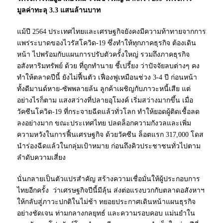
มูลค่าทะลุ 3.3 แสนล้านบาท
แม้ปี 2564 ประเทศไทยและเศรษฐกิจยังคงมีความท้าทายจากการ
แพร่ระบาดของไวรัสโควิด-19 ซึ่งทำให้ทุกภาคธุรกิจ ต้องเดิน
หน้า ไปพร้อมกับแผนการปรับตัวครั้่งใหญ่ รวมถึงภาคธุรกิจ
อสังหาริมทรัพย์ ด้วย ที่ถูกทำนาย ชี้เปรี้ยง ว่าปัจจัยลบต่างๆ คง
ทำให้ตลาดปีนี้ ยังไม่ฟื้นตัว เฟื่องฟูเหมือนช่วง 3-4 ปี ก่อนหน้า
ทั้งดีมานด์หาย-ซัพพลายล้น ลูกค้าเผชิญกับภาวะหนี้เสีย แต่
อย่างไรก็ตาม แสงสว่างที่ปลายอุโมงค์ เริ่มสว่างมากขึ้น เมื่อ
วัคซีนโควิด-19 ที่กระจายฉีดแล้วทั่วโลก ทำให้ยอดผู้ติดเชื้อลด
ลงอย่างมาก ขณะประเทศไทย ปลดล็อกความกังวลและเพิ่ม
ความหวังในการฟื้นเศรษฐกิจ ด้วยวัคซีน ล็อตแรก 317,000 โดส
นำร่องฉีดแล้วในกลุ่มเป้าหมาย ก่อนถึงคิวประชาชนทั่วไปตาม
ลำดับความเสี่ยง
นั่นกลายเป็นตัวแปรสำคัญ สร้างความเชื่อมั่นให้ผู้ประกอบการ
ไทยอีกครั้ง ว่าเศรษฐกิจปีนี้มีลุ้น ส่งต่อแรงบวกกับตลาดอสังหาฯ
ให้กลับสู่ภาวะปกติในไม่ช้า ทยอยประกาศเดินหน้าแผนธุรกิจ
อย่างชัดเจน ท่ามกลางกลยุทธ์ และความรอบคอบ แม่นยำใน