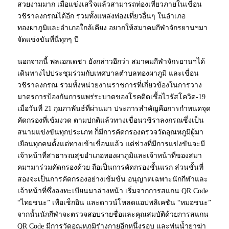
สวยงามมาก เมื่อแข่งเสร็จแล้วสามารถท่องเที่ยวภายในเขื่อน
วชิราลงกรณได้อีก รวมทั้งแหล่งท่องเที่ยวอื่นๆ ในอำเภอ
ทองผาภูมิและอำเภอใกล้เคียง อยากให้สมาคมกีฬาจักรยานฯมา
จัดแข่งขันที่นี่ทุกๆ ปี
นอกจากนี้ พลเอกเดชา ยังกล่าวอีกว่า สมาคมกีฬาจักรยานฯได้
เดินทางไปประชุมร่วมกับเทศบาลตำบลทองผาภูมิ และเขื่อน
วชิราลงกรณ รวมทั้งหน่วยงานราชการที่เกี่ยวข้องในการวาง
มาตรการป้องกันการแพร่ระบาดของโรคติดเชื้อไวรัสโควิด-19
เมื่อวันที่ 21 กุมภาพันธ์ที่ผ่านมา ประการสำคัญคือการกำหนดจุด
คัดกรองที่เข้มงวด ตามปกติแล้วทางเขื่อนวชิราลงกรณซึ่งเป็น
สนามแข่งขันทุกประเภท ก็มีการคัดกรองตรวจวัดอุณหภูมิผู้มา
เยือนทุกคนตั้งแต่ทางเข้าเขื่อนแล้ว แต่ช่วงที่มีการแข่งขันจะมี
เจ้าหน้าที่สาธารณสุขอำเภอทองผาภูมิและเจ้าหน้าที่ของสมา
คมฯมาร่วมคัดกรองด้วย ถือเป็นการคัดกรองชั้นแรก ส่วนชั้นที่
สองจะเป็นการคัดกรองอย่างเข้มข้น อนุญาตเฉพาะนักกีฬาและ
เจ้าหน้าที่ซึ่งลงทะเบียนมาล่วงหน้า เริ่มจากการสแกน QR Code
“ไทยชนะ” เพื่อเช็กอิน และดาวน์โหลดแอปพลิเคชัน “หมอชนะ”
จากนั้นนักกีฬาจะตรวจสอบรายชื่อและคุณสมบัติด้วยการสแกน
QR Code มีการวัดอุณหภูมิร่างกายอีกหนึ่งรอบ และพ่นน้ำยาฆ่า