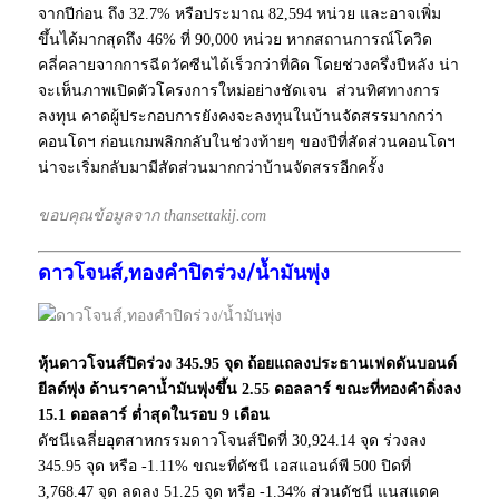
จากปีก่อน ถึง 32.7% หรือประมาณ 82,594 หน่วย และอาจเพิ่ม
ขึ้นได้มากสุดถึง 46% ที่ 90,000 หน่วย หากสถานการณ์โควิด
คลี่คลายจากการฉีดวัคซีนได้เร็วกว่าที่คิด โดยช่วงครึ่งปีหลัง น่า
จะเห็นภาพเปิดตัวโครงการใหม่อย่างชัดเจน ส่วนทิศทางการ
ลงทุน คาดผู้ประกอบการยังคงจะลงทุนในบ้านจัดสรรมากกว่า
คอนโดฯ ก่อนเกมพลิกกลับในช่วงท้ายๆ ของปีที่สัดส่วนคอนโดฯ
น่าจะเริ่มกลับมามีสัดส่วนมากกว่าบ้านจัดสรรอีกครั้ง
ขอบคุณข้อมูลจาก thansettakij.com
ดาวโจนส์,ทองคำปิดร่วง/น้ำมันพุ่ง
หุ้นดาวโจนส์ปิดร่วง 345.95 จุด ถ้อยแถลงประธานเฟดดันบอนด์
ยีลด์พุ่ง ด้านราคาน้ำมันพุ่งขึ้น 2.55 ดอลลาร์ ขณะที่ทองคำดิ่งลง
15.1 ดอลลาร์ ต่ำสุดในรอบ 9 เดือน
ดัชนีเฉลี่ยอุตสาหกรรมดาวโจนส์ปิดที่ 30,924.14 จุด ร่วงลง
345.95 จุด หรือ -1.11% ขณะที่ดัชนี เอสแอนด์พี 500 ปิดที่
3,768.47 จุด ลดลง 51.25 จุด หรือ -1.34% ส่วนดัชนี แนสแดค