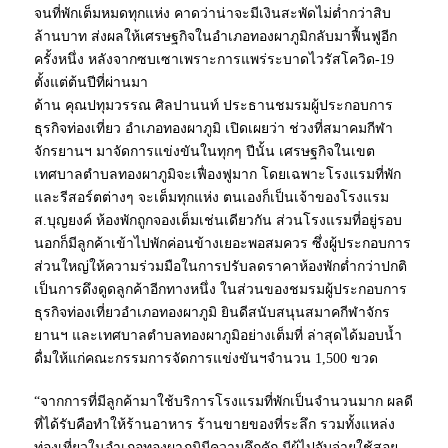
จนที่พักเต็มหมดทุกแห่ง คาดว่าน่าจะมีเงินสะพัดไม่ต่ำกว่าสิบ
ล้านบาท ส่งผลให้เศรษฐกิจในอำเภอทองผาภูมิกลับมาฟื้นฟูอีก
ครั้งหนึ่ง หลังจากซบเซาเพราะการแพร่ระบาดไวรัสโควิด-19
ตั้งแต่ต้นปีที่ผ่านมา
ด้าน คุณปทุมวรรณ ศิลปานนท์ ประธานชมรมผู้ประกอบการ
ธุรกิจท่องเที่ยว อำเภอทองผาภูมิ เปิดเผยว่า ช่วงที่สมาคมกีฬา
จักรยานฯ มาจัดการแข่งขันในทุกๆ ปีนั้น เศรษฐกิจในเขต
เทศบาลตำบลทองผาภูมิจะเฟื่องฟูมาก โดยเฉพาะโรงแรมที่พัก
และรีสอร์ตต่างๆ จะเต็มทุกแห่ง ตนเองก็เป็นเจ้าของโรงแรม
ส.บุญยงค์ ห้องพักถูกจองเต็มเช่นเดียวกัน ส่วนโรงแรมที่อยู่รอบ
นอกก็มีลูกค้าเข้าไปพักค่อนข้างเยอะพอสมควร ซึ่งผู้ประกอบการ
ส่วนใหญ่ให้ความร่วมมือในการปรับลดราคาห้องพักต่ำกว่าปกติ
เป็นการดึงดูดลูกค้าอีกทางหนึ่ง ในส่วนของชมรมผู้ประกอบการ
ธุรกิจท่องเที่ยวอำเภอทองผาภูมิ ยินดีสนับสนุนสมาคกีฬาจักร
ยานฯ และเทศบาลตำบลทองผาภูมิอย่างเต็มที่ ล่าสุดได้มอบน้ำ
ดื่มให้แก่คณะกรรมการจัดการแข่งขันฯจำนวน 1,500 ขวด
“จากการที่มีลูกค้ามาใช้บริการโรงแรมที่พักเป็นจำนวนมาก ผลดี
ที่ได้รับคือทำให้ร้านอาหาร ร้านขายของที่ระลึก รวมทั้งแหล่ง
ท่องเที่ยวในอำเภอทองผาภูมิมีความคึกคัก มีผู้ไปจับจ่ายใช้สอย