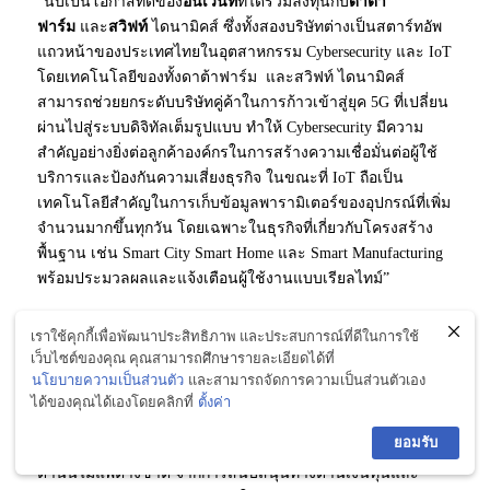
“นับเป็นโอกาสที่ดีของ
อินเว้นท์
ที่ได้ร่วมลงทุนกับ
ดาต้า
ฟาร์ม
และ
สวิฟท์
ไดนามิคส์ ซึ่งทั้งสองบริษัทต่างเป็นสตาร์ทอัพ
แถวหน้าของประเทศไทยในอุตสาหกรรม Cybersecurity และ IoT
โดยเทคโนโลยีของทั้งดาต้าฟาร์ม และสวิฟท์ ไดนามิคส์
สามารถช่วยยกระดับบริษัทคู่ค้าในการก้าวเข้าสู่ยุค 5G ที่เปลี่ยน
ผ่านไปสู่ระบบดิจิทัลเต็มรูปแบบ ทำให้ Cybersecurity มีความ
สำคัญอย่างยิ่งต่อลูกค้าองค์กรในการสร้างความเชื่อมั่นต่อผู้ใช้
บริการและป้องกันความเสี่ยงธุรกิจ ในขณะที่ IoT ถือเป็น
เทคโนโลยีสำคัญในการเก็บข้อมูลพารามิเตอร์ของอุปกรณ์ที่เพิ่ม
จำนวนมากขึ้นทุกวัน โดยเฉพาะในธุรกิจที่เกี่ยวกับโครงสร้าง
พื้นฐาน เช่น Smart City Smart Home และ Smart Manufacturing
พร้อมประมวลผลและแจ้งเตือนผู้ใช้งานแบบเรียลไทม์”
เราใช้คุกกี้เพื่อพัฒนาประสิทธิภาพ และประสบการณ์ที่ดีในการใช้
เว็บไซต์ของคุณ คุณสามารถศึกษารายละเอียดได้ที่
นายพิสุทธิศักดิ์ จงบุญเจือ ประธานบริหาร บริษัท
ดาต้า
นโยบายความเป็นส่วนตัว
และสามารถจัดการความเป็นส่วนตัวเอง
ฟาร์ม
จำกัด กล่าวว่า การลงทุนจากอินเว้นท์ในครั้งนี้ช่วย
ได้ของคุณได้เองโดยคลิกที่
ตั้งค่า
สนับสนุนให้บริษัทเพิ่มขีดความสามารถในการสร้างทีมงานผู้
ยอมรับ
เชี่ยวชาญด้าน Cybersecurity ซึ่งคนไทยเรามีความสามารถทาง
ด้านนี้ไม่แพ้ต่างชาติ จากการสนับสนุนทางด้านเงินทุนและ