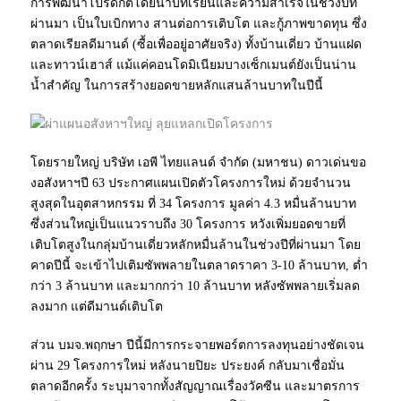
การพัฒนาโปรดักต์โดยนำบทเรียนและความสำเร็จในช่วงปีที่
ผ่านมา เป็นใบเบิกทาง สานต่อการเติบโต และกู้ภาพขาดทุน ซึ่ง
ตลาดเรียลดีมานด์ (ซื้อเพื่ออยู่อาศัยจริง) ทั้งบ้านเดี่ยว บ้านแฝด
และทาวน์เฮาส์ แม้แค่คอนโดมิเนียมบางเซ็กเมนต์ยังเป็นน่าน
น้ำสำคัญ ในการสร้างยอดขายหลักแสนล้านบาทในปีนี้
โดยรายใหญ่ บริษัท เอพี ไทยแลนด์ จำกัด (มหาชน) ดาวเด่นขอ
งอสังหาฯปี 63 ประกาศแผนเปิดตัวโครงการใหม่ ด้วยจำนวน
สูงสุดในอุตสาหกรรม ที่ 34 โครงการ มูลค่า 4.3 หมื่นล้านบาท
ซึ่งส่วนใหญ่เป็นแนวราบถึง 30 โครงการ หวังเพิ่มยอดขายที่
เติบโตสูงในกลุ่มบ้านเดี่ยวหลักหมื่นล้านในช่วงปีที่ผ่านมา โดย
คาดปีนี้ จะเข้าไปเติมซัพพลายในตลาดราคา 3-10 ล้านบาท, ต่ำ
กว่า 3 ล้านบาท และมากกว่า 10 ล้านบาท หลังซัพพลายเริ่มลด
ลงมาก แต่ดีมานด์เติบโต
ส่วน บมจ.พฤกษา ปีนี้มีการกระจายพอร์ตการลงทุนอย่างชัดเจน
ผ่าน 29 โครงการใหม่ หลังนายปิยะ ประยงค์ กลับมาเชื่อมั่น
ตลาดอีกครั้ง ระบุมาจากทั้งสัญญาณเรื่องวัคซีน และมาตรการ