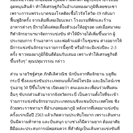
อุดหนุนสินค้า ทำให้เศรษฐกิจในอำเภอทองผาภูมิที่เคยซบเซา
เพราะการแพร่ระบาดของโรคติดเชื้อไวรัสโควิด-19 กลับมา
ฟื้นฟูอีกครั้ง จากเดิมที่เคยเงียบเหงา โรงแรมที่พักและร้าน
อาหารต่างๆ มีรายได้แค่พอเลี้ยงตัวเองให้อยู่รอด แต่เมื่อสมาคม
กีฬาจักรยานฯมาจัดการแข่งขัน ทำให้มีรายได้เพิ่มขึ้นมาก ผู้
ประกอบการ ร้านอาหาร และพ่อค้าแม่ค้าในชุมชน ต่างอยากให้
มีการแข่งขันจักรยานรายการนี้ทุกปี หรือถ้าจะมีแข่งปีละ 2-3
ครั้ง ชาวทองผาภูมิก็ยินดีต้อนรับเสมอ เพราะทำให้เศรษฐกิจดี
ขึ้นจริงๆ” คุณปทุมวรรณ กล่าว
ส่วน นายวิชฐ์ศรุต ภักดีเลิศวณิช นักปั่นจากทีมจักยาน บลูทีม
กระบี่ ซึ่งลงแข่งขันประเภทถนนทั้งไทม์ไทรอัล และอินไลน์เรซ
รุ่นอายุ 50 ปีขึ้นไปชาย เปิดเผยว่า ตนเองและเพื่อนร่วมทีมคน
อื่นๆ ขับรถส่วนตัวมาจากจังหวัดกระบี่ เป็นความตั้งใจที่จะเข้า
ร่วมการแข่งขันจักรยานประเภทถนนชิงแชมป์ประเทศไทย ชิง
ถ้วยพระราชทานฯ ที่อำเภอทองผาภูมิ หลังจากที่เคยมาแข่งขัน
ครั้งแรกเมื่อปี 2563 แล้วเกิดความประทับใจมาก เพราะเส้นทาง
ปั่นมีความท้าทาย และปั่นสนุก บางช่วงก็มีความยาก ต้องอาศัย
ฝีมือและประสบการณ์พอสมควร ที่สำคัญเป็นเส้นทางแข่งขันที่