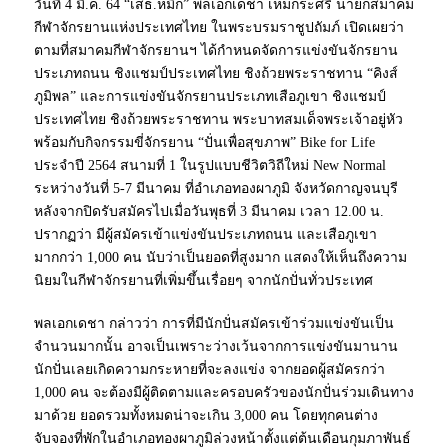
วันที่ 4 มี.ค. 64 “เสธ.หมึก” พลเอกเดชา เหมกระศรี นายกสมาคม
กีฬาจักรยานแห่งประเทศไทย ในพระบรมราชูปถัมภ์ เปิดเผยว่า
ตามที่สมาคมกีฬาจักรยานฯ ได้กำหนดจัดการแข่งขันจักรยาน
ประเภทถนน ชิงแชมป์ประเทศไทย ชิงถ้วยพระราชทาน “คิงส์
ภูมิพล” และการแข่งขันจักรยานประเภทเสือภูเขา ชิงแชมป์
ประเทศไทย ชิงถ้วยพระราชทาน พระบาทสมเด็จพระเจ้าอยู่หัว
พร้อมกับกิจกรรมขี่จักรยาน “ปั่นเพื่อสุขภาพ” Bike for Life
ประจำปี 2564 สนามที่ 1 ในรูปแบบชีวิตวิถีใหม่ New Normal
ระหว่างวันที่ 5-7 มีนาคม ที่อำเภอทองผาภูมิ จังหวัดกาญจนบุรี
หลังจากปิดรับสมัครไปเมื่อวันพุธที่ 3 มีนาคม เวลา 12.00 น.
ปรากฏว่า มีผู้สมัครเข้าแข่งขันประเภทถนน และเสือภูเขา
มากกว่า 1,000 คน นับว่าเป็นยอดที่สูงมาก แสดงให้เห็นถึงความ
นิยมในกีฬาจักรยานที่เพิ่มขึ้นเรื่อยๆ จากนักปั่นทั่วประเทศ
พลเอกเดชา กล่าวว่า การที่มีนักปั่นสมัครเข้าร่วมแข่งขันเป็น
จำนวนมากนั้น อาจเป็นเพราะว่างเว้นจากการแข่งขันมานาน
นักปั่นเลยเกิดความกระหายที่จะลงแข่ง จากยอดผู้สมัครกว่า
1,000 คน จะต้องมีผู้ติดตามและครอบครัวของนักปั่นร่วมเดินทาง
มาด้วย ยอดรวมทั้งหมดน่าจะเกิน 3,000 คน โดยทุกคนต่าง
จับจองที่พักในอำเภอทองผาภูมิล่วงหน้าตั้งแต่ต้นเดือนกุมภาพันธ์