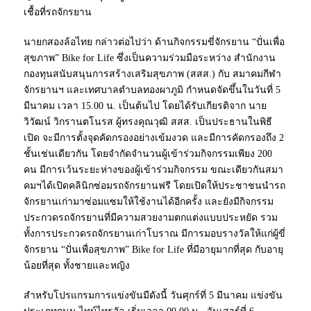
เชื้อที่รถจักรยาน
นายกสองล้อไทย กล่าวต่อไปว่า ด้านกิจกรรมขี่จักรยาน “ปั่นเพื่อ
สุขภาพ” Bike for Life ซึ่งเป็นความร่วมมือระหว่าง สำนักงาน
กองทุนสนับสนุนการสร้างเสริมสุขภาพ (สสส.) กับ สมาคมกีฬา
จักรยานฯ และเทศบาลตำบลทองผาภูมิ กำหนดจัดขึ้นในวันที่ 5
มีนาคม เวลา 15.00 น. เป็นต้นไป โดยได้รับเกียรติจาก นาย
วิวัฒน์ วิกรานตโนรส ผู้ทรงคุณวุฒิ สสส. เป็นประธานในพิธี
เปิด จะมีการตั้งจุดคัดกรองอย่างเข้มงวด และมีการคัดกรองถึง 2
ชั้นเช่นเดียวกัน โดยจำกัดจำนวนผู้เข้าร่วมกิจกรรมเพียง 200
คน มีการเว้นระยะห่างของผู้เข้าร่วมกิจกรรม ขณะเดียวกันสมา
คมฯได้เปิดคลินิกซ่อมรถจักรยานฟรี โดยเปิดให้ประชาชนนำรถ
จักรยานเก่ามาซ่อมแซมให้ใช้งานได้อีกครั้ง และยังมีกิจกรรม
ประกวดรถจักรยานที่มีความสวยงามตกแต่งแบบประหยัด รวม
ทั้งการประกวดรถจักรยานเก่าโบราณ มีการมอบรางวัลให้แก่ผู้ขี่
จักรยาน “ปั่นเพื่อสุขภาพ” Bike for Life ที่มีอายุมากที่สุด กับอายุ
น้อยที่สุด ทั้งชายและหญิง
สำหรับโปรแกรมการแข่งขันมีดังนี้ วันศุกร์ที่ 5 มีนาคม แข่งขัน