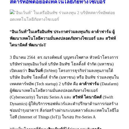
สตาร์ทอัพต่อยอดเทคโนโลยีภัยทางไซเบอร์
“อินเว้นท์”ในเครืออินทัช ประกาศร่วมลงทุนกับ ดาต้าฟาร์ม ผู้
พัฒนาเทคโนโลยีความมั่นคงปลอดภัยทางไซเบอร์ และ สวิฟท์
ไดนามิคส์ พัฒนาIoT
3 มีนาคม 2564 ดร.ณรงค์พนธ์ บุญทรงไพศาล หัวหน้าโครงการ
บริษัทร่วมทุนอินเว้นท์ บริษัท อินทัช โฮลดิ้งส์ จำกัด (มหาชน)
เปิดเผยว่า
อินเว้นท์
(InVent) โครงการธุรกิจร่วมลงทุนภายใต้
บริษัท อินทัช โฮลดิ้งส์ จำกัด (มหาชน) หรือ อินทัช ร่วมลงทุนใน
เทคสตาร์ทอัพ (Tech startup) 2 บริษัท คือ
ดาต้าฟาร์ม
(Datafarm)
ผู้พัฒนาเทคโนโลยีความมั่นคงปลอดภัยทางไซเบอร์
(Cybersecurity) ในรอบ Series A และ
สวิฟท์ ไดนามิคส์
(Swift
Dynamics) ผู้ให้บริการซอฟท์แวร์และคำปรึกษาด้านการก่อสร้าง
ซ่อมบำรุงอาคาร สิ่งก่อสร้างผ่านระบบคลาวด์และเทคโนโลยีไอ
โอที (Internet of Things (IoT)) ในรอบ Pre-Series A