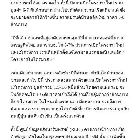
ประชาชนได้อย่างรวดเร็ว ทั้งนี้ มีแผนเปิดโครงการใหม่ รวม
มูลค่า 6-7 พันล้านบาท ผ่านโปรดักต์แนวราบ เรียลดีมานด์ ซึ่ง
จะขยายตลาดให้กว้างขึ้น จากแบรนด์บ้านลลิลใหม่ ราคา 5-8
ล้านบาท
“ปีที่แล้ว ตัวเลขที่อยู่อาศัยตกทุกกลุ่ม ปีนี้น่าจะเทคออฟขึ้นตาม
เศรษฐกิจไทย แนวราบจะโต 5-7% ส่วนการเปิดโครงการใหม่
10-12โครงการ เราเดินหน้าตั้งแต่ไตรมาสแรกของปี และอีก 4
โครงการในไตรมาส 2”
เช่นเดียวกับ บมจ.เสนา หลังช่วงปีที่ผ่านมา ทำนิวไฮด้านยอด
ขายและกำไร ปีนี้ ประกาศลงสนาม ด้วยแผนเปิดโครงการใหม่
17โครงการ มูลค่ารวม 1.5-1.6 หมื่นล้าน โดยตามแผนระบุ จะ
โฟกัสคอนโดฯ ระดับราคาเข้าถึงได้ รวมถึงกลุ่มต่ำกว่าล้านบาท
ถึง 6 โครงการ ในโซนเมืองรอบนอก มีแหล่งงาน รวมถึงการ
พัฒนาแนวราบ กระจายทุกโปรดักต์ ที่จะมีการชิมลางร่วมทุนกับ
ทุนญี่ปุ่น ฮันคิว ฮันชิน เป็นครั้งแรกด้วย
ทั้งนี้ ศูนย์ข้อมูลอสังหาริมทรัพย์ (REIC) คาดการณ์ว่า การเปิด
ตัวที่อยู่อาศัยใหม่ในกรุงเทพฯ ปริมณฑล ปี 2564 นั้น จะเพิ่มขึ้น