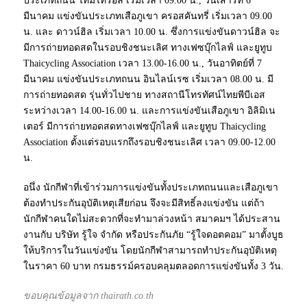
ประเภทถนน ไทม์ไทรอัล เริ่มเวลา 09.00 น., วันเสาร์ที่ 6
มีนาคม แข่งขันประเภทเสือภูเขา ครอสคันทรี่ เริ่มเวลา 09.00
น. และ ดาวน์ฮิล เริ่มเวลา 10.00 น. ซึ่งการแข่งขันดาวน์ฮิล จะ
มีการถ่ายทอดสดในรอบชิงชนะเลิศ ทางเฟซบุ๊กไลฟ์ และยูทูบ
Thaicycling Association เวลา 13.00-16.00 น., วันอาทิตย์ที่ 7
มีนาคม แข่งขันประเภทถนน อินไลน์เรซ เริ่มเวลา 08.00 น. มี
การถ่ายทอดสด รุ่นทั่วไปชาย ทางสถานีโทรทัศน์ไทยพีบีเอส
ระหว่างเวลา 14.00-16.00 น. และการแข่งขันเสือภูเขา อิลิมิเน
เตอร์ มีการถ่ายทอดสดทางเฟซบุ๊กไลฟ์ และยูทูบ Thaicycling
Association ตั้งแต่รอบแรกถึงรอบชิงชนะเลิศ เวลา 09.00-12.00
น.
อนึ่ง นักกีฬาที่เข้าร่วมการแข่งขันทั้งประเภทถนนและเสือภูเขา
ต้องทำประกันอุบัติเหตุเสียก่อน จึงจะมีสิทธิ์ลงแข่งขัน แต่ถ้า
นักกีฬาคนใดไม่สะดวกที่จะทำมาล่วงหน้า สมาคมฯ ได้ประสาน
งานกับ บริษัท รู้ใจ จำกัด หรือประกันภัย “รู้ใจดอตคอม” มาตั้งบูธ
ให้บริการในวันแข่งขัน โดยนักกีฬาสามารถทำประกันอุบัติเหตุ
ในราคา 60 บาท กรมธรรม์ครอบคลุมตลอดการแข่งขันทั้ง 3 วัน.
ขอบคุณข้อมูลจาก thairath.co.th