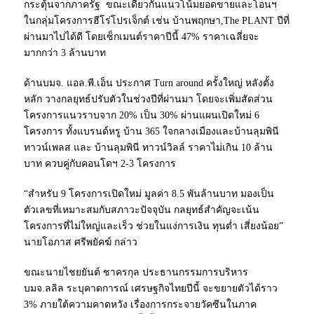
กระตุ้นจากภาครัฐ ขณะเดียวกันแนวโน้มยอดขายและโอนฯ
ในกลุ่มโครงการฮีโร่โปรเจ็กต์ เช่น บ้านพฤกษา,The PLANT ปีที่
ผ่านมาไปได้ดี โดยเซ็กเมนต์ราคาปีนี้ 47% ราคาเฉลี่ยจะ
มากกว่า 3 ล้านบาท
ด้านบมจ. แอล.พี.เอ็น ประกาศ Turn around ครั้งใหญ่ หลังตั้ง
หลัก วางกลยุทธ์ปรับตัวในช่วงปีที่ผ่านมา โดยจะเพิ่มสัดส่วน
โครงการแนวราบจาก 20% เป็น 30% ผ่านแผนเปิดใหม่ 6
โครงการ ทั้งแบรนด์หรู บ้าน 365 ใจกลางเมืองและบ้านลุมพินี
ทาวน์เพลส และ บ้านลุมพินี ทาวน์วิลล์ ราคาไม่เกิน 10 ล้าน
บาท ควบคู่กับคอนโดฯ 2-3 โครงการ
“สำหรับ 9 โครงการเปิดใหม่ มูลค่า 8.5 พันล้านบาท มองเป็น
ตัวเลขที่เหมาะสมกับสภาวะปัจจุบัน กลยุทธ์สำคัญจะเน้น
โครงการที่ไม่ใหญ่และเร็ว ช่วยในแง่การเงิน ทุนต่ำ เสี่ยงน้อย”
นายโอภาส ศรีพยัคฆ์ กล่าว
ขณะนายไชยยันต์ ชาครกุล ประธานกรรมการบริหาร
บมจ.ลลิล ระบุคาดการณ์ เศรษฐกิจไทยปีนี้ จะขยายตัวได้ราว
3% ภายใต้ความคาดหวัง เรื่องการกระจายวัคซีนในภาค