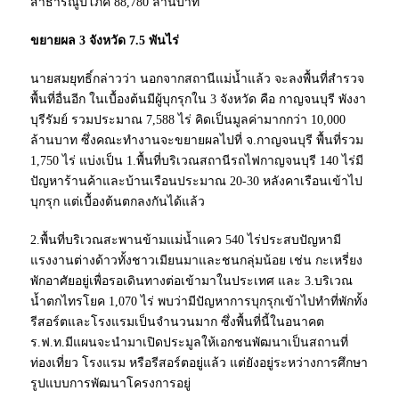
สาธารณูปโภค 88,780 ล้านบาท
ขยายผล 3 จังหวัด 7.5 พันไร่
นายสมยุทธิ์กล่าวว่า นอกจากสถานีแม่น้ำแล้ว จะลงพื้นที่สำรวจ
พื้นที่อื่นอีก ในเบื้องต้นมีผู้บุกรุกใน 3 จังหวัด คือ กาญจนบุรี พังงา
บุรีรัมย์ รวมประมาณ 7,588 ไร่ คิดเป็นมูลค่ามากกว่า 10,000
ล้านบาท ซึ่งคณะทำงานจะขยายผลไปที่ จ.กาญจนบุรี พื้นที่รวม
1,750 ไร่ แบ่งเป็น 1.พื้นที่บริเวณสถานีรถไฟกาญจนบุรี 140 ไร่มี
ปัญหาร้านค้าและบ้านเรือนประมาณ 20-30 หลังคาเรือนเข้าไป
บุกรุก แต่เบื้องต้นตกลงกันได้แล้ว
2.พื้นที่บริเวณสะพานข้ามแม่น้ำแคว 540 ไร่ประสบปัญหามี
แรงงานต่างด้าวทั้งชาวเมียนมาและชนกลุ่มน้อย เช่น กะเหรี่ยง
พักอาศัยอยู่เพื่อรอเดินทางต่อเข้ามาในประเทศ และ 3.บริเวณ
น้ำตกไทรโยค 1,070 ไร่ พบว่ามีปัญหาการบุกรุกเข้าไปทำที่พักทั้ง
รีสอร์ตและโรงแรมเป็นจำนวนมาก ซึ่งพื้นที่นี้ในอนาคต
ร.ฟ.ท.มีแผนจะนำมาเปิดประมูลให้เอกชนพัฒนาเป็นสถานที่
ท่องเที่ยว โรงแรม หรือรีสอร์ตอยู่แล้ว แต่ยังอยู่ระหว่างการศึกษา
รูปแบบการพัฒนาโครงการอยู่