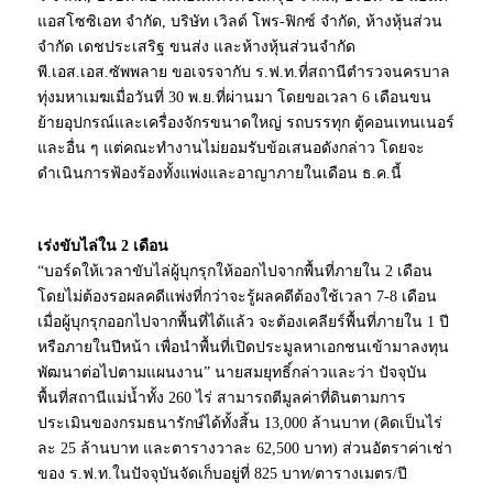
แอสโซซิเอท จำกัด, บริษัท เวิลด์ โพร-ฟิกซ์ จำกัด, ห้างหุ้นส่วน
จำกัด เดชประเสริฐ ขนส่ง และห้างหุ้นส่วนจำกัด
พี.เอส.เอส.ซัพพลาย ขอเจรจากับ ร.ฟ.ท.ที่สถานีตำรวจนครบาล
ทุ่งมหาเมฆเมื่อวันที่ 30 พ.ย.ที่ผ่านมา โดยขอเวลา 6 เดือนขน
ย้ายอุปกรณ์และเครื่องจักรขนาดใหญ่ รถบรรทุก ตู้คอนเทนเนอร์
และอื่น ๆ แต่คณะทำงานไม่ยอมรับข้อเสนอดังกล่าว โดยจะ
ดำเนินการฟ้องร้องทั้งแพ่งและอาญาภายในเดือน ธ.ค.นี้
เร่งขับไล่ใน 2 เดือน
“บอร์ดให้เวลาขับไล่ผู้บุกรุกให้ออกไปจากพื้นที่ภายใน 2 เดือน
โดยไม่ต้องรอผลคดีแพ่งที่กว่าจะรู้ผลคดีต้องใช้เวลา 7-8 เดือน
เมื่อผู้บุกรุกออกไปจากพื้นที่ได้แล้ว จะต้องเคลียร์พื้นที่ภายใน 1 ปี
หรือภายในปีหน้า เพื่อนำพื้นที่เปิดประมูลหาเอกชนเข้ามาลงทุน
พัฒนาต่อไปตามแผนงาน” นายสมยุทธิ์กล่าวและว่า ปัจจุบัน
พื้นที่สถานีแม่น้ำทั้ง 260 ไร่ สามารถตีมูลค่าที่ดินตามการ
ประเมินของกรมธนารักษ์ได้ทั้งสิ้น 13,000 ล้านบาท (คิดเป็นไร่
ละ 25 ล้านบาท และตารางวาละ 62,500 บาท) ส่วนอัตราค่าเช่า
ของ ร.ฟ.ท.ในปัจจุบันจัดเก็บอยู่ที่ 825 บาท/ตารางเมตร/ปี