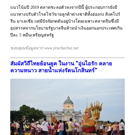
แนวโน้มปี 2019 ตลาดชะลอตัวลงจากปีนี้ ผู้ประกอบการยังมี
แนวทางปรับตัวโรดโชว์ขายลูกค้าต่างชาติทั้งฮ่องกง สิงคโปร์
จีน มาเลเซีย แต่มีปัจจัยกดดันอยู่บ้างโดยเฉพาะตลาดจีนซึ่งมี
อุปสรรคจากนโยบายรัฐบาลจีนห้ามนำเงินออกนอกประเทศเกิน
ปีละ 5 หมื่นเหรียญสหรัฐ
ขอบคุณข้อมูลจาก www.prachachat.net
สัมผัสวิถีไทยย้อนยุค ในงาน “อุ่นไอรัก คลาย
ความหนาว สายน้ำแห่งรัตนโกสินทร์”