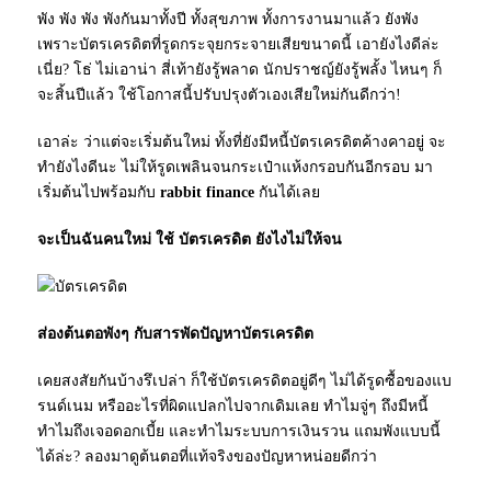
พัง พัง พัง พังกันมาทั้งปี ทั้งสุขภาพ ทั้งการงานมาแล้ว ยังพัง
เพราะบัตรเครดิตที่รูดกระจุยกระจายเสียขนาดนี้ เอายังไงดีล่ะ
เนี่ย? โธ่ ไม่เอาน่า สี่เท้ายังรู้พลาด นักปราชญ์ยังรู้พลั้ง ไหนๆ ก็
จะสิ้นปีแล้ว ใช้โอกาสนี้ปรับปรุงตัวเองเสียใหม่กันดีกว่า!
เอาล่ะ ว่าแต่จะเริ่มต้นใหม่ ทั้งที่ยังมีหนี้บัตรเครดิตค้างคาอยู่ จะ
ทำยังไงดีนะ ไม่ให้รูดเพลินจนกระเป๋าแห้งกรอบกันอีกรอบ มา
เริ่มต้นไปพร้อมกับ
rabbit finance
กันได้เลย
จะเป็นฉันคนใหม่ ใช้ บัตรเครดิต ยังไงไม่ให้จน
ส่องต้นตอพังๆ กับสารพัดปัญหาบัตรเครดิต
เคยสงสัยกันบ้างรึเปล่า ก็ใช้บัตรเครดิตอยู่ดีๆ ไม่ได้รูดซื้อของแบ
รนด์เนม หรืออะไรที่ผิดแปลกไปจากเดิมเลย ทำไมจู่ๆ ถึงมีหนี้
ทำไมถึงเจอดอกเบี้ย และทำไมระบบการเงินรวน แถมพังแบบนี้
ได้ล่ะ? ลองมาดูต้นตอที่แท้จริงของปัญหาหน่อยดีกว่า