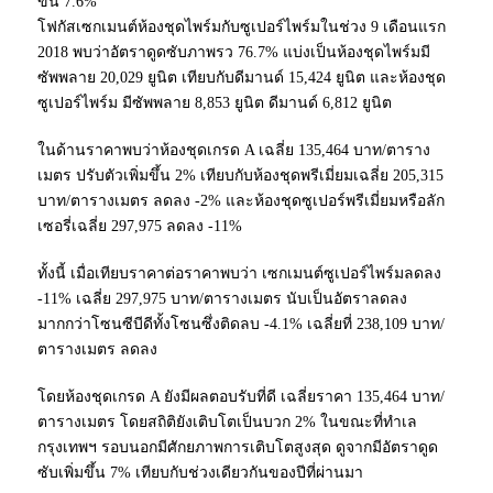
ขึ้น 7.6%
โฟกัสเซกเมนต์ห้องชุดไพร์มกับซูเปอร์ไพร์มในช่วง 9 เดือนแรก
2018 พบว่าอัตราดูดซับภาพรว 76.7% แบ่งเป็นห้องชุดไพร์มมี
ซัพพลาย 20,029 ยูนิต เทียบกับดีมานด์ 15,424 ยูนิต และห้องชุด
ซูเปอร์ไพร์ม มีซัพพลาย 8,853 ยูนิต ดีมานด์ 6,812 ยูนิต
ในด้านราคาพบว่าห้องชุดเกรด A เฉลี่ย 135,464 บาท/ตาราง
เมตร ปรับตัวเพิ่มขึ้น 2% เทียบกับห้องชุดพรีเมี่ยมเฉลี่ย 205,315
บาท/ตารางเมตร ลดลง -2% และห้องชุดซูเปอร์พรีเมี่ยมหรือลัก
เซอรี่เฉลี่ย 297,975 ลดลง -11%
ทั้งนี้ เมื่อเทียบราคาต่อราคาพบว่า เซกเมนต์ซูเปอร์ไพร์มลดลง
-11% เฉลี่ย 297,975 บาท/ตารางเมตร นับเป็นอัตราลดลง
มากกว่าโซนซีบีดีทั้งโซนซึ่งติดลบ -4.1% เฉลี่ยที่ 238,109 บาท/
ตารางเมตร ลดลง
โดยห้องชุดเกรด A ยังมีผลตอบรับที่ดี เฉลี่ยราคา 135,464 บาท/
ตารางเมตร โดยสถิติยังเติบโตเป็นบวก 2% ในขณะที่ทำเล
กรุงเทพฯ รอบนอกมีศักยภาพการเติบโตสูงสุด ดูจากมีอัตราดูด
ซับเพิ่มขึ้น 7% เทียบกับช่วงเดียวกันของปีที่ผ่านมา