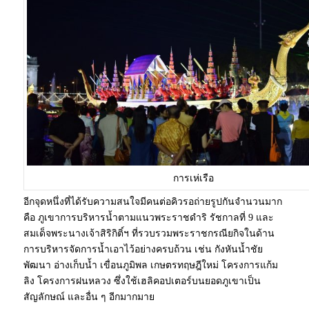
การเห่เรือ
อีกจุดหนึ่งที่ได้รับความสนใจมีคนต่อคิวรอถ่ายรูปกันจำนวนมาก
คือ ภูเขาการบริหารน้ำตามแนวพระราชดำริ รัชกาลที่ 9 และ
สมเด็จพระนางเจ้าสิริกิติ์ฯ ที่รวบรวมพระราชกรณียกิจในด้าน
การบริหารจัดการน้ำเอาไว้อย่างครบถ้วน เช่น กังหันน้ำชัย
พัฒนา อ่างเก็บน้ำ เขื่อนภูมิพล เกษตรทฤษฎีใหม่ โครงการแก้ม
ลิง โครงการฝนหลวง ซึ่งใช้เฮลิคอปเตอร์บนยอดภูเขาเป็น
สัญลักษณ์ และอื่น ๆ อีกมากมาย