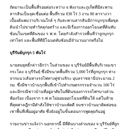
ถัดมาจะเป็นพื้นที่รอยต่อระหว่าง จ.พังงาและภูเก็ตที่มีสะพาน
สารสินเป็นจุดเชื่อมต่อ พื้นที่รวม 838 ไร่ 3 งาน 80 ตารางวา
เบื้องต้นพบว่าบริเวณใกล้ ๆ กับสะพานสารสินมีการบุกรุกเพื่อขุด
ดินนำไปขายทำวัสดุก่อสร้าง และมีเรื่องการออกโฉนดที่ดินทับ
ซ้อนในเขตที่ดินของ ร.ฟ.ท. โดยกำลังสำรวจพื้นที่ว่าถูกบุกรุก
เท่าไหร่ และพื้นที่ที่มีโฉนดทับซ้อนมีจำนวนมากหรือไม่
บุรีรัมย์บุกรุก 5 พันไร่
นายสมยุทธิ์กล่าวอีกว่า ในส่วนของ จ.บุรีรัมย์มีพื้นที่บริเวณเขา
กระโดง จ.บุรีรัมย์ ซึ่งมีขนาดพื้นที่รวม 5,000 ไร่ที่ถูกบุกรุก ห่าง
จากแนวเส้นทางรถไฟทางคู่ช่วงจิระ-อุบลราชธานีประมาณ 2
กม. ซึ่งมีชาวบ้านรุกพื้นที่เข้าไปทำเกษตรกรรมจำนวน 100 ไร่
และมีกรณีชาวบ้านที่อยู่อาศัยในที่ดินของการรถไฟฯบางส่วน
ฟ้องร้อง เนื่องจาก ร.ฟ.ท.ไม่ยอมออกโฉนดที่ดินให้ แต่ในท้าย
ที่สุดศาลฎีกามีคำสั่งให้ชาวบ้านแพ้คดี จนชาวบ้านมาติดต่อขอ
เช่าพื้นที่เพื่ออยู่อาศัย ซึ่งยังอยู่ในขั้นตอนการพูดคุยกันอยู่
รายงานข่าวแจ้งว่า นอกจากนี้ มีที่ดินบางส่วนของ จ.บุรีรัมย์ที่ถูก