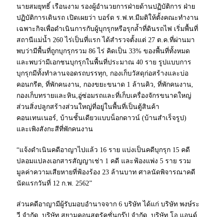
นายสมยุทธิ์ เรือนงาม รองผู้อำนวยการฝ่ายด้านปฏิบัติการ ฝ่าย
ปฏิบัติการเดินรถ เปิดเผยว่า บอร์ด ร.ฟ.ท.มีมติให้ตั้งคณะทำงาน
เฉพาะกิจเพื่อดำเนินการกับผู้บุกรุกหรือรุกล้ำที่ดินรถไฟ เริ่มพื้นที่
สถานีแม่น้ำ 260 ไร่เป็นที่แรก ได้สำรวจตั้งแต่ 27 ต.ค.ที่ผ่านมา
พบว่ามีพื้นที่ถูกบุกรุกรวม 86 ไร่ คิดเป็น 33% ของพื้นที่ทั้งหมด
และพบว่ามีเอกชนบุกรุกในพื้นที่ประมาณ 40 ราย รูปแบบการ
บุกรุกมีทั้งทำลานจอดรถบรรทุก, กองเก็บวัสดุก่อสร้างและบ่อ
คอนกรีต, ที่พักคนงาน, กองขยะขนาด 1 ล้านคิว, ที่พักคนงาน,
กองเก็บทรายและหิน,อู่ซ่อมรถและที่เก็บเครื่องจักรขนาดใหญ่
ส่วนสิ่งปลูกสร้างส่วนใหญ่ที่อยู่ในพื้นที่เป็นตู้สินค้า
คอนเทนเนอร์, บ้านชั้นเดียวแบบน็อกดาวน์ (บ้านสำเร็จรูป)
และเพิงสังกะสีที่พักคนงาน
“แจ้งดำเนินคดีอาญาไปแล้ว 16 ราย แบ่งเป็นคดีบุกรุก 15 คดี
ปลอมแปลงเอกสารสัญญาเช่า 1 คดี และฟ้องแพ่ง 5 ราย รวม
มูลค่าความเสียหายที่ฟ้องร้อง 23 ล้านบาท ศาลนัดพิจารณาคดี
นัดแรกวันที่ 12 ก.พ. 2562”
ส่วนคดีอาญามีผู้รับมอบอำนาจจาก 6 บริษัท ได้แก่ บริษัท พงษ์ระ
วี จำกัด, บริษัท สยามคอนสตรัคชั่นกรุ๊ป จำกัด, บริษัท โอ แอนด์