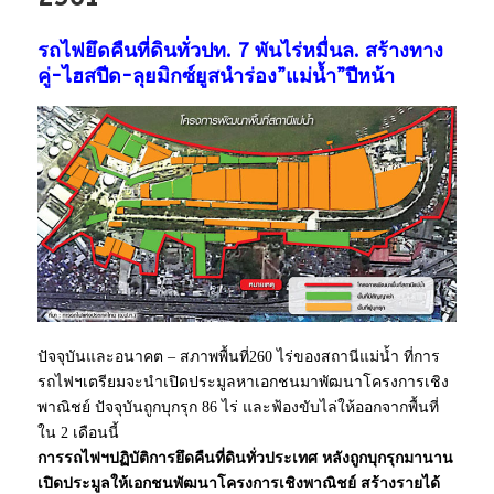
รถไฟยึดคืนที่ดินทั่วปท. 7 พันไร่หมื่นล. สร้างทาง
คู่-ไฮสปีด-ลุยมิกซ์ยูสนำร่อง”แม่น้ำ”ปีหน้า
ปัจจุบันและอนาคต – สภาพพื้นที่260 ไร่ของสถานีแม่น้ำ ที่การ
รถไฟฯเตรียมจะนำเปิดประมูลหาเอกชนมาพัฒนาโครงการเชิง
พาณิชย์ ปัจจุบันถูกบุกรุก 86 ไร่ และฟ้องขับไล่ให้ออกจากพื้นที่
ใน 2 เดือนนี้
การรถไฟฯปฏิบัติการยึดคืนที่ดินทั่วประเทศ หลังถูกบุกรุกมานาน
เปิดประมูลให้เอกชนพัฒนาโครงการเชิงพาณิชย์ สร้างรายได้