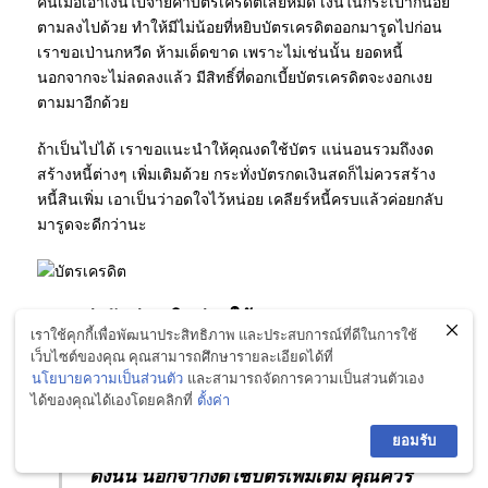
คนเมื่อเอาเงินไปจ่ายค่าบัตรเครดิตเสียหมด เงินในกระเป๋าก็น้อย
ตามลงไปด้วย ทำให้มีไม่น้อยที่หยิบบัตรเครดิตออกมารูดไปก่อน
เราขอเป่านกหวีด ห้ามเด็ดขาด เพราะไม่เช่นนั้น ยอดหนี้
นอกจากจะไม่ลดลงแล้ว มีสิทธิ์ที่ดอกเบี้ยบัตรเครดิตจะงอกเงย
ตามมาอีกด้วย
ถ้าเป็นไปได้ เราขอแนะนำให้คุณงดใช้บัตร แน่นอนรวมถึงงด
สร้างหนี้ต่างๆ เพิ่มเติมด้วย กระทั่งบัตรกดเงินสดก็ไม่ควรสร้าง
หนี้สินเพิ่ม เอาเป็นว่าอดใจไว้หน่อย เคลียร์หนี้ครบแล้วค่อยกลับ
มารูดจะดีกว่านะ
แบ่งสัดส่วนเงินจ่ายให้สมดุล
เราใช้คุกกี้เพื่อพัฒนาประสิทธิภาพ และประสบการณ์ที่ดีในการใช้
เว็บไซต์ของคุณ คุณสามารถศึกษารายละเอียดได้ที่
อย่างที่เราบอกไป ปัญหาของหนี้บัตรเครดิต เกิดจากพฤติกรรมงู
นโยบายความเป็นส่วนตัว
และสามารถจัดการความเป็นส่วนตัวเอง
กินหาง รูดเกินตัว พอถึงรอบทบบิลจ่ายหนี้จนกระเป๋าแห้งกรอบ ก็
ได้ของคุณได้เองโดยคลิกที่
ตั้งค่า
หยิบบัตรเครดิตวนมารูดจ่ายล่วงหน้าไปก่อน
ยอมรับ
ดังนั้น นอกจากงดใช้บัตรเพิ่มเติม คุณควร