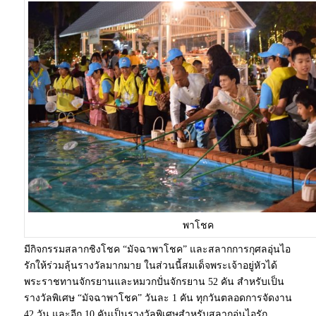
พาโชค
มีกิจกรรมสลากชิงโชค “มัจฉาพาโชค” และสลากการกุศลอุ่นไอ
รักให้ร่วมลุ้นรางวัลมากมาย ในส่วนนี้สมเด็จพระเจ้าอยู่หัวได้
พระราชทานจักรยานและหมวกปั่นจักรยาน 52 คัน สำหรับเป็น
รางวัลพิเศษ “มัจฉาพาโชค” วันละ 1 คัน ทุกวันตลอดการจัดงาน
42 วัน และอีก 10 คันเป็นรางวัลพิเศษสำหรับสลากอุ่นไอรัก