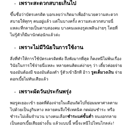
เพราะสะดวกสบายเกินไป
ขึ้นชื่อว่าบัตรเครดิต บอกเลยว่าเกิดมาเพื่ออำนวยความสะดวก
สบายให้ทุกๆ คนอยู่แล้ว แต่ในบางครั้ง ความสะดวกสบายนี่
แหละที่กลายเป็นดาบสองคม บางคนเผลอรูดเพลินง่ายๆ โดยที่
ไม่รู้ตัวก็มีมานักต่อนักแล้วล่ะ
เพราะไม่มีวินัยในการใช้งาน
สิ่งที่ทำให้การใช้บัตรเครดิตพัง ถึงพังมากที่สุด ก็คงหนีไม่พ้นเรื่อง
วินัยในการใช้จ่ายนี่แหละ หลายคนคิดแค่ง่ายๆ ว่า เดี๋ยวค่อยจ่าย
ของมันต้องมี ของมันต้องตำ รู้ตัวเข้าอีกที อ้าว
รูดเต็มวงเงิน
จ่าย
ดอกเบี้ยไม่ทันเสียแล้ว
เพราะผัดวันประกันพรุ่ง
พอรูดเยอะเข้า ยอดที่ต้องจ่ายในเดือนถัดไปก็ย่อมมหาศาลตาม
ไปด้วยเป็นงูกินหาง หลายคนจึงใช้เทคนิค กดผ่อนชำระ หรือ
ชำระไม่เต็มจำนวน บางคนเลือก
ชำระแค่ขั้นต่ำ
จนงอกกลาย
เป็นดอกเบี้ยเสียอย่างงั้น แล้วแบบนี้ หนี้จะหนีไปไหนไกลล่ะ!