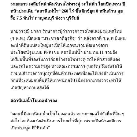
ระยะยาว เคลียร์หน้าดินรับรถไฟทางคู่ รถไฟฟ้า ไฮสปีดเทรน ปี
หน้าประเดิม “สถานีแม่น้ำ” 260 ไร่ ขึ้นมิกซ์ยูส 8 หมื่นล้าน ลุย
รื้อ 7.5 พันไร่ กาญจนบุรี พังงา บุรีรัมย์
นายวรวุฒิ มาลา รักษาการผู้ว่าการการรถไฟแห่งประเทศไทย
(ร.ฟ.ท.) เปิดเผย “ประชาชาติธุรกิจ” ว่า หลังจากที่ ร.ฟ.ท.มีแผน
จะนำที่ดินแปลงใหญ่มาเปิดให้เอกชนร่วมพัฒนาจัดหา
ประโยชน์รูปแบบ PPP เช่น สถานีแม่น้ำ ย่าน กม.11 รวมถึง
เตรียมพื้นที่รองรับการก่อสร้างรถไฟทางคู่ รถไฟฟ้าสายสีแดง
และรถไฟความเร็วสูง ทางคณะกรรมการ (บอร์ด) จึงเร่งรัดให้
ร.ฟ.ท.สำรวจการบุกรุกที่ดินทั่วประเทศเพื่อจะได้เร่งดำเนินการ
ก่อนที่จะส่งมอบพื้นที่ให้เอกชนต่อไป เนื่องจากเกรงว่าจะทำให้
เกิดปัญหาภายหลังได้
สถานีแม่น้ำโมเดลนำร่อง
“ตอนนี้มีสถานีแม่น้ำเป็นโมเดลแล้ว จะขยายผลไปยังพื้นที่อื่น ๆ
ต่อไป จะต้องเร่งดำเนินการโดยเร็วที่สุด เพราะปีหน้าจะมีการ
เปิดประมูล PPP แล้ว”