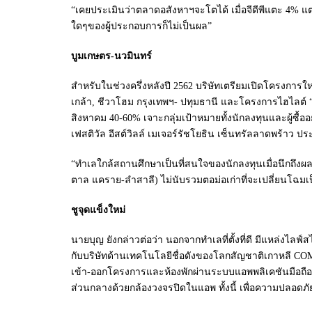
“เคยประเมินว่าตลาดอสังหาฯจะโตได้ เมื่อจีดีพีแตะ 4% 
ใดๆของผู้ประกอบการก็ไม่เป็นผล”
บูมเกษตร-นวมินทร์
สำหรับในช่วงครึ่งหลังปี 2562 บริษัทเตรียมเปิดโครงการ
เกล้า, ชีวาโฮม กรุงเทพฯ- ปทุมธานี และโครงการไฮไลต์ “
สิงหาคม 40-60% เจาะกลุ่มเป้าหมายทั้งนักลงทุนและผู้ซื้ออ
เฟสติวัล อีสต์วิลล์ เมเจอร์รัชโยธิน เซ็นทรัลลาดพร้าว 
“ทำเลใกล้สถานศึกษาเป็นที่สนใจของนักลงทุนเมื่อนึกถึง
ตาล แคราย-ลำสาลี) ไม่นับรวมตอม่อเก่าที่จะเปลี่ยนโฉม
ชูจุดแข็งใหม่
นายบุญ ยังกล่าวต่อว่า นอกจากทำเลที่ตั้งที่ดี มีแหล่งไล
กับบริษัทด้านเทคโนโลยีชื่อดังของโลกสัญชาติเกาหลี C
เข้า-ออกโครงการและห้องพักผ่านระบบแอพพลิเคชันมือถือ เช
ส่วนกลางด้วยกล้องวงจรปิดในแอพ ทั้งนี้ เพื่อความปลอด