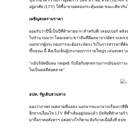
ชุน เกียรติ กรรมการผู้จัดการ บมจ.ชีวาทัย หรือ CHEWA ร
อยู่อาศัย (LTV) ให้ซื้อ-ขายคล่องกระตุ้นยอด ขณะเดียวกัน
เผชิญสงครามราคา
ยอมรับว่าปีนี้เป็นปีที่ท้าทายมาก สำหรับดีเวลอปเปอร์
ไปจำนวนมาก โดยเฉพาะชาวจีนที่มีผลมาจากอัตราแลกเปลี่ยน
นอกจากผู้ประกอบการจะต้องระมัดระวังในการสรรหาที่ดิน
ขึ้นขณะนี้ คือเริ่มเห็นผู้ประกอบการรายใหญ่ๆ เล่นสงค
“แม้บริษัทมีแผน กลยุทธ์ รับมือกับทุกสถานการณ์ของภาว
ไม่เป็นผลดีต่อตลาด”
ธปท.-รัฐเดินสวนทาง
มองว่าภาพรวมตลาดที่แย่ลง นอกจากจะมาจากเรื่องภาษีที่ดินแ
อีกจากเงื่อนไข LTV ที่ซํ้าเติมอยู่ก่อนแล้ว ปัจจัยที่ทำ
มาถึงภาคอสังหาฯ แต่อย่างไรก็ตาม ยังกังวลเมื่อสิ่งที่ ธ