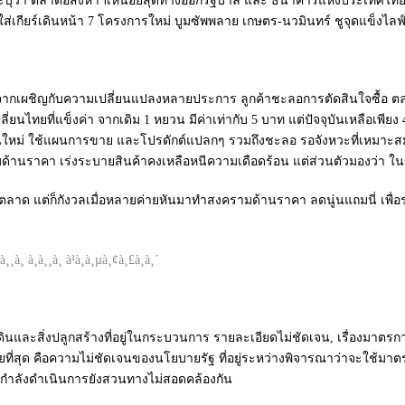
ะบุว่า ตลาดอสังหาฯเหนื่อยสุดทางออกรัฐบาล และ ธนาคารแห่งประเทศไทย (ธปท
ใส่เกียร์เดินหน้า 7 โครงการใหม่ บูมซัพพลาย เกษตร-นวมินทร์ ชูจุดแข็งไลฟ์
 หลังจากเผชิญกับความเปลี่ยนแปลงหลายประการ ลูกค้าชะลอการตัดสินใจซื้อ 
ไทยที่แข็งค่า จากเดิม 1 หยวน มีค่าเท่ากับ 5 บาท แต่ปัจจุบันเหลือเพี
ใหม่ ใช้แผนการขาย และโปรดักต์แปลกๆ รวมถึงชะลอ รอจังหวะที่เหมาะสมใ
รามด้านราคา เร่งระบายสินค้าคงเหลือหนีความเดือดร้อน แต่ส่วนตัวมองว่า 
ะตลาด แต่ก็กังวลเมื่อหลายค่ายหันมาทำสงครามด้านราคา ลดนู่นแถมนี่ เพื
ละสิ่งปลูกสร้างที่อยู่ในกระบวนการ รายละเอียดไม่ชัดเจน, เรื่องมาตรการควบค
ลายร้ายที่สุด คือความไม่ชัดเจนของนโยบายรัฐ ที่อยู่ระหว่างพิจารณาว่าจะใ
ปท. กำลังดำเนินการยังสวนทางไม่สอดคล้องกัน