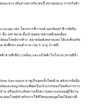
ศคนละทาง เดินสวนทางกันเช่นนี้ ตลาดแย่แน่ การปรับตัว
ะแนวสูง เช่น โครงการชีวารมย์ นครอินทร์,ชีวาทัยปิ่น
ชั้น 649 หน่วย ตั้งเป้ายอดขายช่วงพรีเซลเดือน
สไตล์ตอบโจทย์จากห้าง- ตลาดนัดดังหลายแห่ง ได้แก่เซ็นทรัล
สิต-นักศึกษา-คนทำงาน เจน Y อายุ 25-40ปี
ฟ้าสายสีเขียว (เหนือ) และรถไฟฟ้าโมโนเรล (สายสีนํ้า
Home Auto mation มาชูเป็นจุดแข็งใหม่ด้วย หลังจากจับมือ
สมัยและสมบูรณ์แบบที่สุดเป็นเจ้าแรกๆของไทยสั่งการการ
อนบ้าน หรือแม้กระทั่งตรวจเช็กความหนาแน่นของผู้ใช้งาน
และตอบโจทย์สำหรับการใช้ชีวิตของคนยุคใหม่ได้อย่างดี