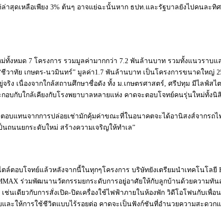
แต่ล่าสุดเหลือเพียง 3% ต้นๆ อาจแย่ฉะนั้นหาก ธปท.และรัฐบาลยังไปคนละทิ
ใหม่ทั้งหมด 7 โครงการ รวมมูลค่ามากกว่า 7.2 พันล้านบาท รวมทั้งแนวราบแล
ชีวาทัย เกษตร-นวมินทร์” มูลค่า1.7 พันล้านบาท เป็นโครงการขนาดใหญ่ 25 
ยู่จริง เนื่องจากใกล้สถานศึกษาชื่อดัง ทั้ง ม.เกษตรศาสตร์, ศรีปทุม มีไลฟ์
ประกอบกับใกล้เคียงกับโรงพยาบาลหลายแห่ง คาดจะตอบโจทย์คนรุ่นใหม่ทั้งนิ
ผลตอบแทนจากการปล่อยเช่ามักคุ้มค่าขณะที่ในอนาคตจะได้อานิสงส์จากรถไฟ
เป็นถนนยกระดับใหม่ สร้างความเจริญให้ทำเล”
ฟ์สไตล์ตอบโจทย์แล้วหลังจากนี้ในทุกๆโครงการ บริษัทยังเตรียมนำเทคโนโลยี 
OMMAX ร่วมพัฒนานวัตกรรมยกระดับการอยู่อาศัยให้กับลูกบ้านด้วยความทัน
่นเดียวกับการสั่งเปิด-ปิดเครื่องใช้ไฟฟ้าภายในห้องพัก วิดีโอโฟนกับเพื่
ภัยและให้การใช้ชีวิตแบบไร้รอยต่อ คาดจะเป็นฟังก์ชันที่อำนวยความสะดวก