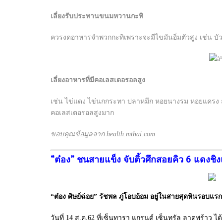
เลี่ยงรับประทานขนมหวานกะทิ
ควรงดอาหารจำพวกกะทิเพราะจะมีไขมันอิ่มตัวสูง เช่น บ
เลี่ยงอาหารที่มีคอเลสเตอรอลสูง
เช่น ไข่แดง ไข่นกกระทา ปลาหมึก หอยนางรม หอยแครง สำห
คอเลสเตอรอลสูงมาก
ขอบคุณข้อมูลจาก health.mthai.com
“ต๋อง” ชนสายแข็ง จับติ้วศึกสอยคิว 6 แดงช
“ต๋อง ศิษย์ฉ่อย” รัชพล ภู่โอบอ้อม อยู่ในสายสุดหินรอบแรก
วันที่ 14 ส.ค.62 ที่เซ็นทารา แกรนด์ เซ็นทรัล ลาดพร้าว