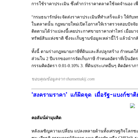
การใช้ราคาประเมิน ซึ่งตํ่ากว่าราคาตลาดใช้จดจำนอง เพื
“กรมธนารักษ์จะจัดส่งราคาประเมินที่ทำเสร็จแล้ว ให้กับห
ในตลาดนั้น กฎหมายใหม่เปิดโอกาสให้เราตรวจสอบปัจจัยรา
ติดตามได้ว่าแปลงนี้เคยประกาศขายราคาเท่าไหร่ เมื่อมาจ
ทรัพย์สินแห่งชาติ ซึ่งจะเก็บฐานข้อมูลเหล่านี้ไว้ แล้วน
ทั้งนี้ ตามร่างกฎหมายภาษีที่ดินและสิ่งปลูกสร้าง กำหนดใ
ส่วนใน 2 ปีแรกของการจัดเก็บภาษี กำหนดอัตราที่เป็นอัตรากา
กรรมคิดอัตรา 0.01-0.10% 3. ที่ดินประเภทอื่นๆ คิดอัตราภาษี
ขอบคุณข้อมูลจาก thansettakij.com
‘สงครามราคา’ แก้ผิดจุด เมื่อรัฐ-แบงก์ชาติ
คอลัมน์ผ่ามุมคิด
หลังเผชิญความเปลี่ยน แปลงหลายด้านทั้งเศรษฐกิจโลกชะ