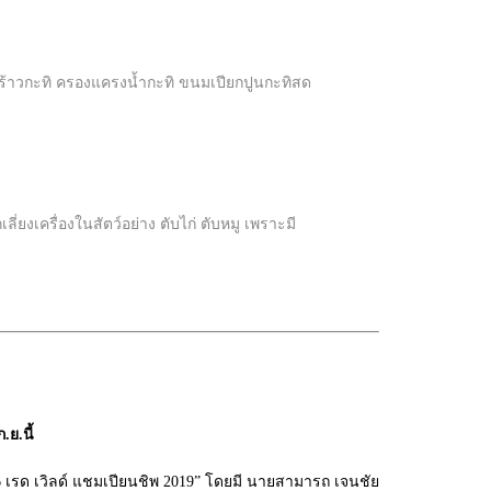
ร้าวกะทิ ครองแครงน้ำกะทิ ขนมเปียกปูนกะทิสด
ครื่องในสัตว์อย่าง ตับไก่ ตับหมู เพราะมี
ย.นี้
 6 เรด เวิลด์ แชมเปียนชิพ 2019” โดยมี นายสามารถ เจนชัย