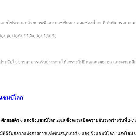
ัวลอยไข่หวาน กล้วยบวชชี แกงบวชฟักทอง ลอดช่องน้ำกะทิ ทับทิมกรอบมะพ
รับไข่ขาวสามารถรับประทานได้เพราะไม่มีคอเลสเตอรอล และควรหลีกเลี่ยงเ
ิงแชมป์โลก
 ศึกสอยคิว 6 แดงชิงแชมป์โลก 2019 ซึ่งจะระเบิดความมันระหว่างวันที่ 2-7 ก.
 ได้มีพิธีจับสลากแบ่งสายการแข่งขันสนุกเกอร์ 6 แดง ชิงแชมป์โลก “แสงโสม