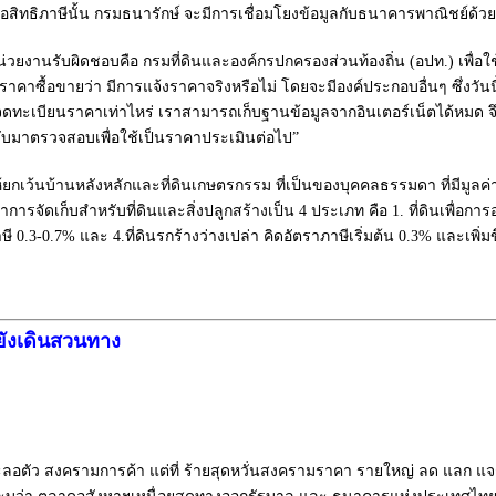
่อสิทธิภาษีนั้น กรมธนารักษ์ จะมีการเชื่อมโยงข้อมูลกับธนาคารพาณิชย์ด้ว
น่วยงานรับผิดชอบคือ กรมที่ดินและองค์กรปกครองส่วนท้องถิ่น (อปท.) เพื่อใ
คาซื้อขายว่า มีการแจ้งราคาจริงหรือไม่ โดยจะมีองค์ประกอบอื่นๆ ซึ่งวั
ดทะเบียนราคาเท่าไหร่ เราสามารถเก็บฐานข้อมูลจากอินเตอร์เน็ตได้หมด จึ
ำกลับมาตรวจสอบเพื่อใช้เป็นราคาประเมินต่อไป”
ห้ยกเว้นบ้านหลังหลักและที่ดินเกษตรกรรม ที่เป็นของบุคคลธรรมดา ที่มีมูลค
รจัดเก็บสำหรับที่ดินและสิ่งปลูกสร้างเป็น 4 ประเภท คือ 1. ที่ดินเพื่อการอย
 0.3-0.7% และ 4.ที่ดินรกร้างว่างเปล่า คิดอัตราภาษีเริ่มต้น 0.3% และเพิ่มข
ยังเดินสวนทาง
ลอตัว สงครามการค้า แต่ที่ ร้ายสุดหวั่นสงครามราคา รายใหญ่ ลด แลก แจ