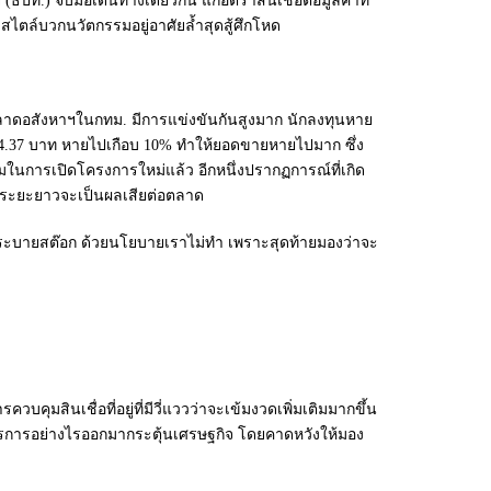
.) จับมือเดินทางเดียวกัน แก้อัตราสินเชื่อต่อมูลค่าที่
สไตล์บวกนวัตกรรมอยู่อาศัยลํ้าสุดสู้ศึกโหด
ตลาดอสังหาฯในกทม. มีการแข่งขันกันสูงมาก นักลงทุนหาย
ยง 4.37 บาท หายไปเกือบ 10% ทำให้ยอดขายหายไปมาก ซึ่ง
นการเปิดโครงการใหม่แล้ว อีกหนึ่งปรากฏการณ์ที่เกิด
ในระยะยาวจะเป็นผลเสียต่อตลาด
่อระบายสต๊อก ด้วยนโยบายเราไม่ทำ เพราะสุดท้ายมองว่าจะ
ุมสินเชื่อที่อยู่ที่มีวี่แววว่าจะเข้มงวดเพิ่มเติมมากขึ้น
ช้มาตรการอย่างไรออกมากระตุ้นเศรษฐกิจ โดยคาดหวังให้มอง