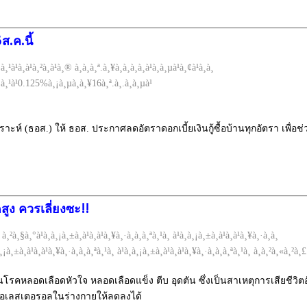
ส.ค.นี้
 (ธอส.) ให้ ธอส. ประกาศลดอัตราดอกเบี้ยเงินกู้ซื้อบ้านทุกอัตรา เพื่อช่วย
สูง ควรเลี่ยงซะ!!
็นโรคหลอดเลือดหัวใจ หลอดเลือดแข็ง ตีบ อุดตัน ซึ่งเป็นสาเหตุการเสียช
คอเลสเตอรอลในร่างกายให้ลดลงได้