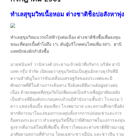
ทำเลสุขุมวิทเนื้อหอม ต่างชาติช็อปอสังหาพุ่ง
ทำเลสุขุมวิทแนวรถไฟฟ้ารุ่งต่อเนื่อง ต่างชาติชิงซื้อเพื่อลงทุน
ขณะที่ดอกเบี้ยตํ่าไม่ถึง 1% ดันผู้บริโภคคนไทยเพิ่ม 60% ฮาบิ
แททปักธงดักกำลังซื้อ
นายชนินทร์ วานิชวงศ์ ประธานเจ้าหน้าที่บริหาร บริษัท ฮาบิ
แทท กรุ๊ป จำกัด เปิดเผยว่าสุขุมวิทนับเป็นศูนย์กลางธุรกิจที่มี
ความสำคัญในการขับเคลื่อนเศรษฐกิจของประเทศและมี
ศักยภาพที่ดีในด้านการเดินทาง จึงยังคงมีดีมานด์อยู่อย่างต่อ
เนื่อง ด้วยเหตุผลที่สุขุมวิทไม่เพียงแค่เป็นทำเลที่อยู่อาศัยแต่ยัง
เป็นทำเลที่มีองค์ประกอบครบถ้วนมีสำนักงานชั้นนำ โรงแรม 5
ดาว แหล่งช็อปปิ้ง ท่องเที่ยว โรงพยาบาล และสถานศึกษาชื่อดัง
หากพิจารณาในแง่ของการลงทุนทั้งจากการปล่อยเช่าและการ
ถือครองระยะยาว ทำเลสุขุมวิทนี้ถือว่ามีศักยภาพในแง่การลงทุน
สูงจากดีมานด์ใหม่ที่เพิ่มขึ้น ทั้งชาวไทยและต่างชาติที่ย้ายมาอยู่
อาศัยตามสถานที่ทำงาน โดยเฉพาะชาวญี่ปุ่น และชาวจีน รวม