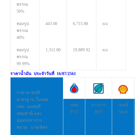
พรรณ
50%
ทองรูป
443.00
6,715.88
n/a
พรรณ
40%
ทองรูป
1,312.00
19,889.92
n/a
พรรณ
99.99%
ราคาน้ำมัน ประจำวันที่ 16/07/2561
ราคาขายปลี
มาตรฐาน ในเขต
ปตท
บางจาก
เชลล์
กทม. นนทบุรี
PTT
BCP
Shell
ปทุมธานี และ
สมุทรปราการ
หน่วย : บาท/ลิตร