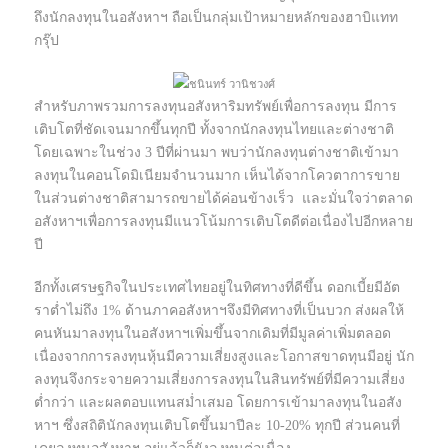
ถึงนักลงทุนในอสังหาฯ ถือเป็นกลุ่มเป้าหมายหลักของฮาบิแทท
กรุ๊ป
ชนินทร์ วานิชวงศ์
สำหรับภาพรวมการลงทุนอสังหาริมทรัพย์เพื่อการลงทุน มีการ
เติบโตที่ชัดเจนมากขึ้นทุกปี ทั้งจากนักลงทุนไทยและต่างชาติ
โดยเฉพาะในช่วง 3 ปีที่ผ่านมา พบว่านักลงทุนต่างชาติเข้ามา
ลงทุนในคอนโดมิเนียมจำนวนมาก เห็นได้จากโควตาการขาย
ในส่วนต่างชาติสามารถขายได้ค่อนข้างเร็ว และมั่นใจว่าตลาด
อสังหาฯเพื่อการลงทุนมีแนวโน้มการเติบโตดีต่อเนื่องไปอีกหลาย
ปี
อีกทั้งเศรษฐกิจในประเทศไทยอยู่ในทิศทางที่ดีขึ้น ดอกเบี้ยมีอัต
ราตํ่าไม่ถึง 1% ด้านภาคอสังหาฯจึงมีทิศทางที่เป็นบวก ส่งผลให้
คนหันมาลงทุนในอสังหาฯเพิ่มขึ้นจากเดิมที่มีมูลค่าเพิ่มตลอด
เนื่องจากการลงทุนหุ้นมีความเสี่ยงสูงและโอกาสขาดทุนมีอยู่ นัก
ลงทุนจึงกระจายความเสี่ยงการลงทุนในสินทรัพย์ที่มีความเสี่ยง
ตํ่ากว่า และผลตอบแทนสมํ่าเสมอ โดยการเข้ามาลงทุนในอสัง
หาฯ ซึ่งสถิตินักลงทุนเติบโตขึ้นมาปีละ 10-20% ทุกปี ส่วนคนที่