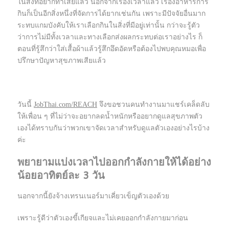
ในสิ่งที่อยากทำเสียแล้ว นอกจากเรื่องเวลาแล้ว เรื่องอาหารการ
กินก็เป็นอีกสิ่งหนึ่งที่จัดการได้ยากเช่นกัน เพราะมีปัจจัยอื่นมาก
ระทบแกมบังคับให้เราเลือกกินในสิ่งที่มีอยู่เท่านั้น กว่าจะรู้ตัว
ว่าการไม่มีทั้งเวลาและทางเลือกส่งผลกระทบต่อเราอย่างไร ก็
ตอนที่รู้สึกว่าใส่เสื้อผ้าแล้วรู้สึกอึดอัดหรือต้องไปพบคุณหมอเพื่อ
ปรึกษาปัญหาสุขภาพเสียแล้ว
วันนี้
JobThai.com/REACH
จึงขอชวนคนทำงานมาแชร์เคล็ดลับ
ให้เพื่อน ๆ ที่ไม่ว่าจะอยากลดน้ำหนักหรืออยากดูแลสุขภาพตัว
เองได้ทราบกันว่าพวกเขาจัดเวลาสำหรับดูแลตัวเองอย่างไรบ้าง
ค่ะ
พยายามแบ่งเวลาไปออกกำลังกายให้ได้อย่าง
น้อยอาทิตย์ละ 3 วัน
นอกจากนี้ยังจ้างเทรนเนอร์มาเคี่ยวเข็ญตัวเองด้วย
เพราะรู้ดีว่าตัวเองขี้เกียจและไม่เคยออกกำลังกายมาก่อน