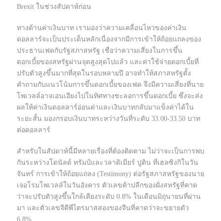
Brexit ในช่วงสัปดาห์ก่อน
ทางด้านค่าเงินบาท เรามองว่าความเคลื่อนไหวของค่าเงิน
ดอลลาร์จะเป็นประเด็นหลักเนื่องจากมีการเข้าให้ถ้อยแถลงของ
ประธานเฟดกับรัฐสภาสหรัฐ เชื่อว่าความเสี่ยงในการขึ้น
ดอกเบี้ยของสหรัฐผ่านจุดสูงสุดไปแล้ว และค่าใช้จ่ายดอกเบี้ยที่
ปรับตัวสูงขึ้นมากที่สุดในรอบหลายปี อาจทำให้สภาสหรัฐตั้ง
คำถามกับแนวโน้มการขึ้นดอกเบี้ยของเฟด จึงมีความเสี่ยงที่นาย
โพเวลล์อาจเอนเอียงไปในทิศทางชะลอการขึ้นดอกเบี้ย ซึ่งจะส่ง
ผลให้ค่าเงินดอลลาร์อ่อนค่าและเงินบาทกลับมาแข็งค่าได้ใน
ระยะสั้น มองกรอบเงินบาทระหว่างวันที่ระดับ 33.00-33.50 บาท
ต่อดอลลาร์
สำหรับในสัปดาห์นี้มีหลายเรื่องที่ต้องติดตาม ไม่ว่าจะเป็นการพบ
กันระหว่างโดนัลด์ ทรัมป์และวลาดิเมียร์ ปูติน ที่เฮลซิงกิในวัน
จันทร์ การเข้าให้ถ้อยแถลง (Testimony) ต่อรัฐสภาสหรัฐของนาย
เจอโรมโพเวลล์ในวันอังคาร ตัวเลขค้าปลีกของฝั่งสหรัฐที่คาด
ว่าจะปรับตัวสูงขึ้นใกล้เคียงระดับ 0.8% ในเดือนมิถุนายนที่ผ่าน
มา และตัวเลขจีดีพีไตรมาสสองของจีนที่คาดว่าจะขยายตัว
6.8%