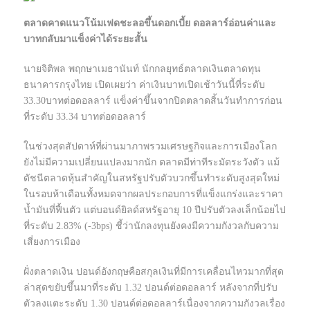
ตลาดคาดแนวโน้มเฟดชะลอขึ้นดอกเบี้ย ดอลลาร์อ่อนค่าและ
บาทกลับมาแข็งค่าได้ระยะสั้น
นายจิติพล พฤกษาเมธานันท์ นักกลยุทธ์ตลาดเงินตลาดทุน
ธนาคารกรุงไทย เปิดเผยว่า ค่าเงินบาทเปิดเช้าวันนี้ที่ระดับ
33.30บาทต่อดอลลาร์ แข็งค่าขึ้นจากปิดตลาดสิ้นวันทำการก่อน
ที่ระดับ 33.34 บาทต่อดอลลาร์
ในช่วงสุดสัปดาห์ที่ผ่านมาภาพรวมเศรษฐกิจและการเมืองโลก
ยังไม่มีความเปลี่ยนแปลงมากนัก ตลาดมีท่าทีระมัดระวังตัว แม้
ดัชนีตลาดหุ้นสำคัญในสหรัฐปรับตัวบวกขึ้นทำระดับสูงสุดใหม่
ในรอบห้าเดือนทั้งหมดจากผลประกอบการที่แข็งแกร่งและราคา
น้ำมันที่ฟื้นตัว แต่บอนด์ยิลด์สหรัฐอายุ 10 ปีปรับตัวลงเล็กน้อยไป
ที่ระดับ 2.83% (-3bps) ชี้ว่านักลงทุนยังคงมีความกังวลกับความ
เสี่ยงการเมือง
ฝั่งตลาดเงิน ปอนด์อังกฤษคือสกุลเงินที่มีการเคลื่อนไหวมากที่สุด
ล่าสุดขยับขึ้นมาที่ระดับ 1.32 ปอนด์ต่อดอลลาร์ หลังจากที่ปรับ
ตัวลงแตะระดับ 1.30 ปอนด์ต่อดอลลาร์เนื่องจากความกังวลเรื่อง