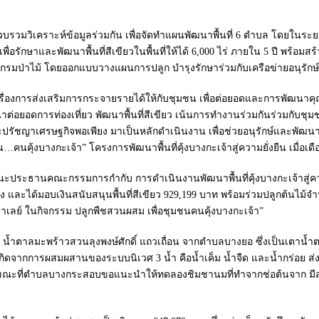
วบรวมวิเคราะห์ข้อมูลร่วมกัน เพื่อจัดทำแผนพัฒนาพื้นที่ 6 ตำบล โดยในระยะแ
อรักษาและพัฒนาพื้นที่สีเขียวในพื้นที่ให้ได้ 6,000 ไร่ ภายใน 5 ปี พร้อมส
กรมป่าไม้ โดยออกแบบวางแผนการปลูก บำรุงรักษาร่วมกับเครือข่ายอนุรักษ์พื้นที
่องการส่งเสริมการกระจายรายได้ให้กับชุมชน เพื่อต่อยอดและการพัฒนาคุณภาพ
ารพัฒนาต่อยอดการท่องเที่ยว พัฒนาพื้นที่สีเขียว เน้นการทำงานร่วมกันร่วม
ชญาเศรษฐกิจพอเพียง มาเป็นหลักดำเนินงาน เพื่อช่วยอนุรักษ์และพัฒนา ให้
คุ้งบางกะเจ้า” โครงการพัฒนาพื้นที่คุ้งบางกะเจ้าสู่ความยั่งยืน เมื่อเดือ
านะประธานคณะกรรมการกำกับ การดำเนินงานพัฒนาพื้นที่คุ้งบางกะเจ้าสู่คว
ะแดง และได้มอบเงินสนับสนุนพื้นที่สีเขียว 929,199 บาท พร้อมร่วมปลูกต้นไม้
ยมาเลย์ ในกิจกรรม ปลูกพืชสวนผสม เพื่อชุมชนคนคุ้งบางกะเจ้า”
ิ น้ำตาลมะพร้าวสวนลุงพงษ์ศักดิ์ แถวเถื่อน จากตำบลบางยอ ซึ่งเป็นเตาน้ำต
เกิดจากการผสมผสานของระบบนิเวศ 3 น้ำ คือน้ำเค็ม น้ำจืด และน้ำกร่อย ส่ง
สตร์ ขณะที่ตำบลบางกระสอบขอแนะนำให้ทดลองชิมชานมที่ทำจากช่อต้นจาก มี