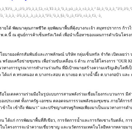
รายได้ พัฒนาคุณภาพชีวิต ลุยพัฒนาพื้นที่คุ้งบางกะเจ้า สมุทรปราการ ก้าว
-12 พ.ค.นี้ ณ ศูนย์การค้าเซ็นทรัลเวิลด์ เพื่อนำเนื้อหาของแผนการดำเนิน
โยบายองค์กรสัมพันธ์และภาพลักษณ์ บริษัท กลุ่มเซ็นทรัล จำกัด เปิดเผยว่
น พร้อมเครือข่ายชุมชน เพื่อร่วมขับเคลื่อน 6 ด้าน ภายใต้โครงการ “OUR K
ทางการบูรณาการทำงานร่วมกัน ที่มีเป้าหมายสร้างความเจริญเติบโตที่เป็นม
 ตำบล ได้แก่ ต.ทรงคนอง ต.บางกระสอบ ต.บางยอ ต.บางน้ำผึ้ง ต.บางกอบัว แล
 หรือโมเดลความร่วมมือในรูปแบบการสานพลังร่วมเชื่อมโยงกระบวนการ มี
ำของประเทศ ทั้งภาครัฐ-เอกชน ตลอดจนการรวมพลังของชุมชน ภายใต้การกำกับ
 “เข้าใจ เข้าถึง พัฒนา” และปรัชญาเศรษฐกิจพอเพียงมาเป็นแนวทางการดำ
นงาน ได้แก่ การพัฒนาพื้นที่สีเขียว, การจัดการน้ำและการกัดเซาะริมตลิ่ง, 
กในโครงการจะนำความเชี่ยวชาญ และนวัตกรรมเทคโนโลยีหลากหลายมาบูรณ