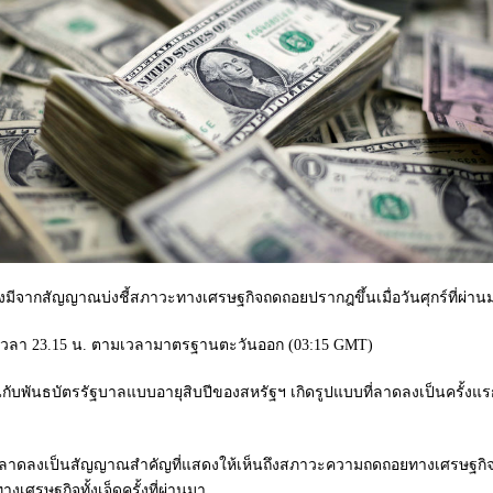
ย หลังมีจากสัญญาณบ่งชี้สภาวะทางเศรษฐกิจถดถอยปรากฎขึ้นเมื่อวันศุกร์ที่ผ่าน
ื่อเวลา 23.15 น. ตามเวลามาตรฐานตะวันออก (03:15 GMT)
ับพันธบัตรรัฐบาลแบบอายุสิบปีของสหรัฐฯ เกิดรูปแบบที่ลาดลงเป็นครั้งแร
บลาดลงเป็นสัญญาณสำคัญที่แสดงให้เห็นถึงสภาวะความถดถอยทางเศรษฐกิจ 
เศรษฐกิจทั้งเจ็ดครั้งที่ผ่านมา