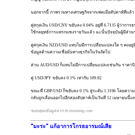
นอกจากนี้ ภาพรวมทางเศรษฐกิจจากเฟดเมื่อสัปดาห์ที่แล้ว 
คู่สกุลเงิน
USD/CNY
ขยับลง 0.04% อยู่ที่ 6.7135 ผู้ว่ากา
ใช้กลยุทธ์การแทรกแซงรายวันแล้ว ฉะนั้นปัจจุบันผู้มีส่วนร
คู่สกุลเงิน
NZD/USD
แทบไม่มีการเปลี่ยนแปลงใด ๆ คงอยู่
ข้อมูลด้านความเชื่อมั่นทางธุรกิจในวันถัดไป
ส่วน
AUD/USD
ก็แทบไม่มีการเปลี่ยนแปลงเช่นกัน ราคาปิด
คู่
USD/JPY
ขยับลง 0.1% เท่ากับ 109.82
ขณะที่
GBP/USD
ก็ขยับลง 0.1% สู่ระดับ 1.3196 โดยควา
กลับถูกเลื่อนออกไปอีกสองสัปดาห์เป็นวันที่ 12 เมษายนนี้แ
ขอบคุณข้อมูลจาก th.investing.com
“มะระ” แก้อาการโกรธอารมณ์เสีย