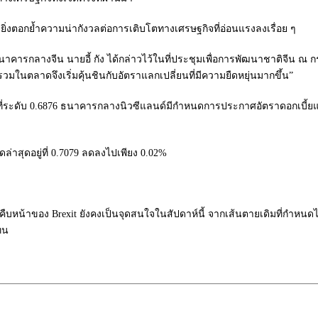
ยิ่งตอกย้ำความน่ากังวลต่อการเติบโตทางเศรษฐกิจที่อ่อนแรงลงเรื่อย ๆ
รธนาคารกลางจีน นายอี้ กัง ได้กล่าวไว้ในที่ประชุมเพื่อการพัฒนาชาติจีน ณ กร
วมในตลาดจึงเริ่มคุ้นชินกับอัตราแลกเปลี่ยนที่มีความยืดหยุ่นมากขึ้น”
ที่ระดับ 0.6876 ธนาคารกลางนิวซีแลนด์มีกำหนดการประกาศอัตราดอกเบี้ยแ
ล่าสุดอยู่ที่ 0.7079 ลดลงไปเพียง 0.02%
มคืบหน้าของ Brexit ยังคงเป็นจุดสนใจในสัปดาห์นี้ จากเส้นตายเดิมที่กำห
ทน