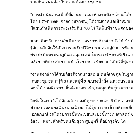
ร่วมกันสอดคล้องกับความต้องการชุมชน
“การดำเนินงานเมื่อปีที่ผ่านมา คณะทำงานทั้ง 6 ด้าน ได้ร
โดย บริษัท ปตท. จำกัด (มหาชน) ได้ร่วมกำหนดเป้าหมาย เพื่
มีแผนดำเนินการระยะเริ่มต้น 400 ไร่ ในพื้นที่ราชพัสดุของ
ขณะเดียวกัน การดำเนินงานโครงการดังกล่าว ยังได้เน้นเรื
รู้จัก, ผลักดันให้เกิดการอนุรักษ์วิถีชุมชน ควบคู่กับก
พระปรมินทรมหาภูมิพล อดุลยเดช ในหลวงรัชกาลที่ 9 และปรั
หลังจากที่ประสบความสำเร็จจากการจัดงาน “เปิดวิถีชุมชน…คน
“งานดังกล่าวได้รับเกียรติจากนายสุเมธ ตันติเวชกุล ในฐ
เกษตรชุมชน หมู่ที่ 8 และหมู่ที่ 9 ต.บางน้ำผึ้ง อ.พระปร
ดอกไม้ ของดีเฉพาะถิ่นคุ้งบางกะเจ้า, ละมุด พันธุ์กระสว
อีกทั้งในงานยังได้จัดแสดงของดีคุ้งบางกะเจ้า 6 ตำบล อาท
ตำบลทรงคนอง มีมะม่วงน้ำดอกไม้คุ้งบางกะเจ้า ผลิตผลที่
เอกลักษณ์ จนได้รับการขึ้นทะเบียนสิ่งบ่งชี้ทางภูมิศา
อิสระ เหมาะสำหรับคนดื่มสุรา สูบบุหรี่เพื่อบำรุงตับ ไต