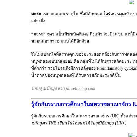
มะระ
เหมาะแก่คนธาตุไฟ ซึ่งมีลักษณะ ใจร้อน หงุดหงิดง่า
อย่างยิ่ง
“มะระ”
จัดว่าเป็นพืชชนิดพิเศษ ถึงแม้ว่าจะมีรสขม แต่ก็
ช่วยลดอาการอักเสบได้ดีอีกด้วย
จึงไม่แปลกใจที่สรรพคุณของมะระสอดคล้องกับการทดลองแกล้
หนูทดลองเป็นกลุ่มย่อย คือ กลุ่มที่ไม่ได้กินสารสกัดมะระ ก
ที่ต่ำกว่า รวมไปจนถึงมีการหลั่งของ Proinflamatory cyto
น้ำตาลของหนูทดลองที่ได้รับสารสกัดมะระก็ดีขึ้น
ขอบคุณข้อมูลจาก jinwellbeing.com
รู้จักกับระบบการศึกษาในสหราชอาณาจักร (
รู้จักกับระบบการศึกษาในสหราชอาณาจักร (UK) ตั้งแต่ระด
หลักสูตร TNE เรียนในไทยแต่ได้รับวุฒิอังกฤษ (UK)
)