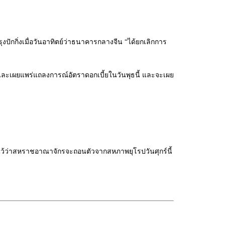
ุงปักกิ่งเมื่อวันอาทิตย์ว่าธนาคารกลางจีน “ได้ยกเลิกการ
ละเผยแพร่แถลงการณ์อัตราดอกเบี้ยในวันพุธนี้ และจะเผย
นดไว้ว่าสหราชอาณาจักรจะถอนตัวจากสหภาพยุโรปวันศุกร์นี้