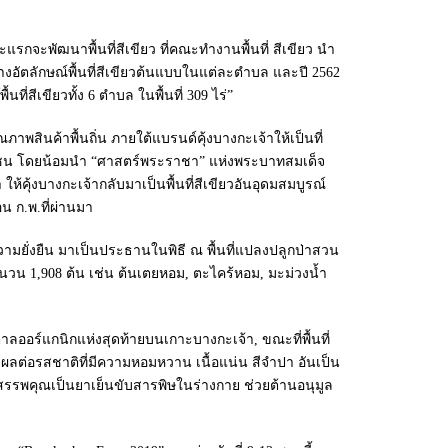
รกจะพัฒนาพื้นที่สีเขียว ที่คณะทำงานพื้นที่ สีเขียว นำ
ร้างอัตลักษณ์พื้นที่สีเขียวต้นแบบในแต่ละตำบล และปี 2562
่สีเขียวทั้ง 6 ตำบล ในพื้นที่ 309 ไร่”
สินค้าพื้นถิ่น ภายใต้แบรนด์คุ้งบางกะเจ้าให้เป็นที่
กับชุมชน โดยน้อมนำ “ศาสตร์พระราชา” แห่งพระบาทสมเด็จ
คุ้งบางกะเจ้ากลับมาเป็นพื้นที่สีเขียวอันอุดมสมบูรณ์
น ก.พ.ที่ผ่านมา
ามยั่งยืน มาเป็นประธานในพิธี ณ พื้นที่แปลงปลูกป่าสวน
จำนวน 1,908 ต้น เช่น ต้นเตยหอม, ตะไคร้หอม, มะม่วงน้ำ
าลออร์แกนิกแห่งสุดท้ายบนเกาะบางกะเจ้า, ขณะที่พื้นที่
ผลต่อรสชาติที่มีความหอมหวาน เนื้อแน่น สีจำปา อันเป็น
สรรพคุณเป็นยาเย็นขับสารพิษในร่างกาย ช่วยต้านอนุมูล