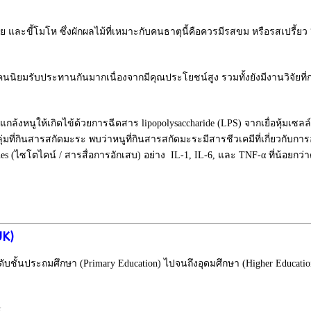
ย และขี้โมโห ซึ่งผักผลไม้ที่เหมาะกับคนธาตุนี้คือควรมีรสขม หรือรสเปรี้ยว
มีคนนิยมรับประทานกันมากเนื่องจากมีคุณประโยชน์สูง รวมทั้งยังมีงานวิจัยที
งหนูให้เกิดไข้ด้วยการฉีดสาร lipopolysaccharide (LPS) จากเยื่อหุ้มเซล
ลุ่มที่กินสารสกัดมะระ พบว่าหนูที่กินสารสกัดมะระมีสารชีวเคมีที่เกี่ยวกับการ
kines (ไซโตไคน์ / สารสื่อการอักเสบ) อย่าง IL-1, IL-6, และ TNF-α ที่น้อย
UK)
ับชั้นประถมศึกษา (Primary Education) ไปจนถึงอุดมศึกษา (Higher Educat