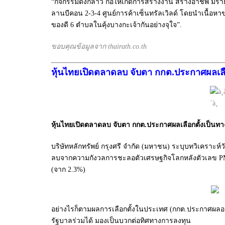
“กิจกรรมดังกล่าว ก่อให้เกิดการสร้างงาน สร้างอาชีพ มีราย
ลานบีคอน 2-3-4 ศูนย์การค้าเซ็นทรัลเวิลด์ โดยนำเนื้
ของดี 6 ตำบลในคุ้งบางกะเจ้ากันอย่างจุใจ”.
ขอบคุณข้อมูลจาก thairath.co.th
หุ้นไทยเปิดตลาดลบ จับตา กกต.ประกาศผลเลื
หุ้นไทยเปิดตลาดลบ จับตา กกต.ประกาศผลเลือกตั้งเป็นทา
บริษัทหลักทรัพย์ กรุงศรี จำกัด (มหาชน) ระบุบทวิเคราะห
ลบจากความกังวลการชะลอตัวเศรษฐกิจโลกหลังตัวเลข PMI 
(จาก 2.3%)
อย่างไรก็ตามผลการเลือกตั้งในประเทศ (กกต.ประกาศผลอย่า
รัฐบาลร่วมได้ มองเป็นบวกต่อทิศทางการลงทุน