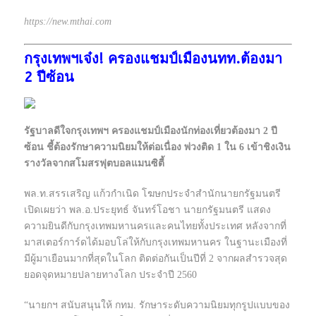
https://new.mthai.com
กรุงเทพฯเจ๋ง! ครองแชมป์เมืองนทท.ต้องมา
2 ปีซ้อน
รัฐบาลดีใจกรุงเทพฯ ครองแชมป์เมืองนักท่องเที่ยวต้องมา 2 ปี
ซ้อน ชี้ต้องรักษาความนิยมให้ต่อเนื่อง พ่วงติด 1 ใน 6 เข้าชิงเงิน
รางวัลจากสโมสรฟุตบอลแมนซิตี้
พล.ท.สรรเสริญ แก้วกำเนิด โฆษกประจำสำนักนายกรัฐมนตรี
เปิดเผยว่า พล.อ.ประยุทธ์ จันทร์โอชา นายกรัฐมนตรี แสดง
ความยินดีกับกรุงเทพมหานครและคนไทยทั้งประเทศ หลังจากที่
มาสเตอร์การ์ดได้มอบโล่ให้กับกรุงเทพมหานคร ในฐานะเมืองที่
มีผู้มาเยือนมากที่สุดในโลก ติดต่อกันเป็นปีที่ 2 จากผลสำรวจสุด
ยอดจุดหมายปลายทางโลก ประจำปี 2560
“นายกฯ สนับสนุนให้ กทม. รักษาระดับความนิยมทุกรูปแบบของ