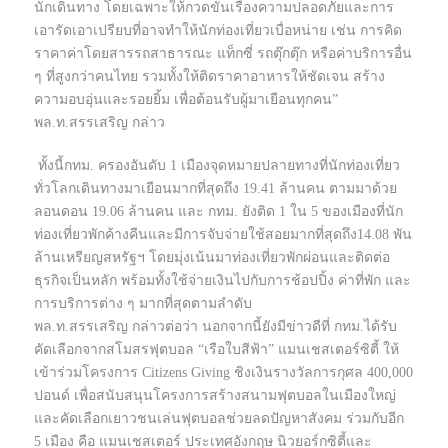
นักเดินทาง โดยเฉพาะให้กวดขันเรื่องความปลอดภัยและการ
เอารัดเอาเปรียบที่อาจทำให้นักท่องเที่ยวเบื่อหน่าย เช่น การคิด
ราคาค่าโดยสารรถสาธารณะ แท็กซี่ รถตุ๊กตุ๊ก หรือค่าบริการอื่น
ๆ ที่สูงกว่าคนไทย รวมทั้งให้ติดราคาอาหารให้ชัดเจน สร้าง
ความอบอุ่นและรอยยิ้ม เพื่อต้อนรับผู้มาเยือนทุกคน”
พล.ท.สรรเสริญ กล่าว
ทั้งนี้กทม. ครองอันดับ 1 เมืองจุดหมายปลายทางที่นักท่องเที่ยว
ทั่วโลกเดินทางมาเยือนมากที่สุดถึง 19.41 ล้านคน ตามมาด้วย
ลอนดอน 19.06 ล้านคน และ กทม. ยังติด 1 ใน 5 ของเมืองที่นัก
ท่องเที่ยวพักค้างคืนและมีการจับจ่ายใช้สอยมากที่สุดถึง14.08 พัน
ล้านเหรียญสหรัฐฯ โดยมุ่งเน้นมาท่องเที่ยวพักผ่อนและติดต่อ
ธุรกิจเป็นหลัก พร้อมทั้งใช้จ่ายเงินไปกับการช้อปปิ้ง ค่าที่พัก และ
การบริการต่าง ๆ มากที่สุดตามลำดับ
พล.ท.สรรเสริญ กล่าวต่อว่า นอกจากนี้ยังมีข่าวดีที่ กทม.ได้รับ
คัดเลือกจากสโมสรฟุตบอล “เรือใบสีฟ้า” แมนเชสเตอร์ซิตี้ ให้
เข้าร่วมโครงการ Citizens Giving ชิงเงินรางวัลการกุศล 400,000
ปอนด์ เพื่อสนับสนุนโครงการสร้างสนามฟุตบอลในเมืองใหญ่
และคัดเลือกเยาวชนเล่นฟุตบอลช่วยลดปัญหาสังคม ร่วมกับอีก
5 เมือง คือ แมนเชสเตอร์ ประเทศอังกฤษ นิวยอร์กซิตี้และ