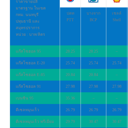
ราคาขายปลี
มาตรฐาน ในเขต
ปตท
บางจาก
เชลล์
กทม. นนทบุรี
PTT
BCP
Shell
ปทุมธานี และ
สมุทรปราการ
หน่วย : บาท/ลิตร
แก๊สโซฮอล 95
28.25
28.25
–
แก๊สโซฮอล E-20
25.74
25.74
25.74
แก๊สโซฮอล E-85
20.84
20.84
–
แก๊สโซฮอล 91
27.98
27.98
27.98
เบนซิน 95
35.36
–
–
ดีเซลหมุนเร็ว
26.79
26.79
26.79
ดีเซลหมุนเร็ว พรีเมียม
29.79
30.47
30.47