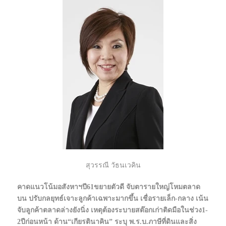
สุวรรณี วัธนเวคิน
คาดแนวโน้มอสังหาฯปี61ขยายตัวดี จับตารายใหญ่โหมตลาด
บน ปรับกลยุทธ์เจาะลูกค้าเฉพาะมากขึ้น เชื่อรายเล็ก-กลาง เน้น
จับลูกค้าตลาดล่างยังนิ่ง เหตุต้องระบายสต๊อกเก่าติดมือในช่วง1-
2ปีก่อนหน้า ด้าน“เกียรตินาคิน” ระบุ พ.ร.บ.ภาษีที่ดินและสิ่ง