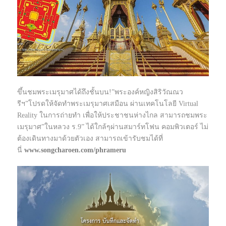
ขึ้นชมพระเมรุมาศได้ถึงชั้นบน!”พระองค์หญิงสิริวัณณว
รีฯ”โปรดให้จัดทำพระเมรุมาศเสมือน ผ่านเทคโนโลยี Virtual
Reality ในการถ่ายทำ เพื่อให้ประชาชนห่างไกล สามารถชมพระ
เมรุมาศ”ในหลวง ร.9” ได้ใกล้ๆผ่านสมาร์ทโฟน คอมพิวเตอร์ ไม่
ต้องเดินทางมาด้วยตัวเอง สามารถเข้ารับชมได้ที่
นี่
www.songcharoen.com/phrameru