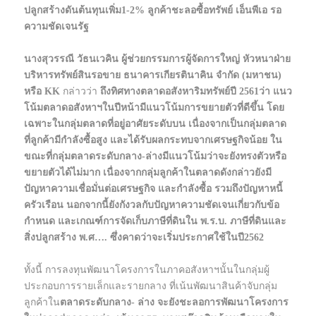
ปลูกสร้างดันต้นทุนเพิ่ม1-2% ลูกค้าชะลอซื้อทรัพย์ เอ็นพีเอ รอ
ความชัดเจนรัฐ
นางสุวรรณี วัธนเวคิน ผู้ช่วยกรรมการผู้จัดการใหญ่ หัวหนาฝ่าย
บริหารทรัพย์สินรอขาย ธนาคารเกียรตินาคิน จำกัด (มหาชน)
หรือ KK
กล่าวว่า
ถึงทิศทางตลาดอสังหาริมทรัพย์ปี 2561ว่า แนว
โน้มตลาดอสังหาฯในปีหน้ามีแนวโน้มการขยายตัวที่ดีขึ้น โดย
เฉพาะในกลุ่มตลาดที่อยู่อาศัยระดับบน เนื่องจากเป็นกลุ่มตลาด
ที่ลูกค้ามีกำลังซื้อสูง และได้รับผลกระทบจากเศรษฐกิจน้อย ใน
ขณะที่กลุ่มตลาดระดับกลาง-ล่างมีแนวโน้มว่าจะยังทรงตัวหรือ
ขยายตัวได้ไม่มาก เนื่องจากกลุ่มลูกค้าในตลาดดังกล่าวยังมี
ปัญหาความเชื่อมั่นต่อเศรษฐกิจ และกำลังซื้อ รวมถึงปัญหาหนี้
ครัวเรือน นอกจากนี้ยังกังวลกับปัญหาความชัดเจนเกี่ยวกับข้อ
กำหนด และเกณฑ์การจัดเก็บภาษีที่ดินใน พ.ร.บ. ภาษีที่ดินและ
สิ่งปลูกสร้าง พ.ศ…. ซึ่งคาดว่าจะเริ่มประกาศใช้ในปี2562
ทั้งนี้ การลงทุนพัฒนาโครงการในภาคอสังหาฯนั้นในกลุ่มผู้
ประกอบการรายเล็กและรายกลาง ที่เน้นพัฒนาสินค้าจับกลุ่ม
ลูกค้าใน
ตลาดระดับกลาง- ล่าง จะยังชะลอการพัฒนาโครงการ