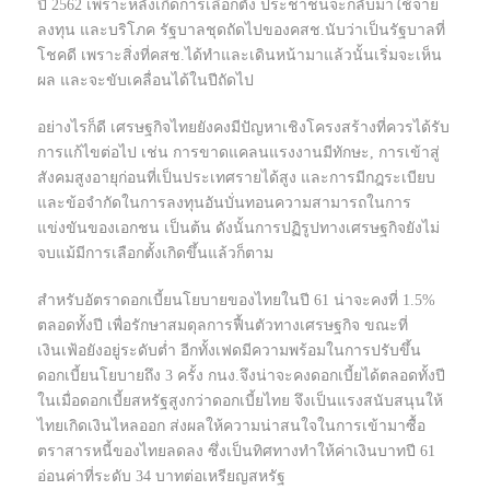
ปี 2562 เพราะหลังเกิดการเลือกตั้ง ประชาชนจะกลับมาใช้จ่าย
ลงทุน และบริโภค รัฐบาลชุดถัดไปของคสช.นับว่าเป็นรัฐบาลที่
โชคดี เพราะสิ่งที่คสช.ได้ทำและเดินหน้ามาแล้วนั้นเริ่มจะเห็น
ผล และจะขับเคลื่อนได้ในปีถัดไป
อย่างไรก็ดี เศรษฐกิจไทยยังคงมีปัญหาเชิงโครงสร้างที่ควรได้รับ
การแก้ไขต่อไป เช่น การขาดแคลนแรงงานมีทักษะ, การเข้าสู่
สังคมสูงอายุก่อนที่เป็นประเทศรายได้สูง และการมีกฎระเบียบ
และข้อจำกัดในการลงทุนอันบั่นทอนความสามารถในการ
แข่งขันของเอกชน เป็นต้น ดังนั้นการปฏิรูปทางเศรษฐกิจยังไม่
จบแม้มีการเลือกตั้งเกิดขึ้นแล้วก็ตาม
สำหรับอัตราดอกเบี้ยนโยบายของไทยในปี 61 น่าจะคงที่ 1.5%
ตลอดทั้งปี เพื่อรักษาสมดุลการฟื้นตัวทางเศรษฐกิจ ขณะที่
เงินเฟ้อยังอยู่ระดับต่ำ อีกทั้งเฟดมีความพร้อมในการปรับขึ้น
ดอกเบี้ยนโยบายถึง 3 ครั้ง กนง.จึงน่าจะคงดอกเบี้ยได้ตลอดทั้งปี
ในเมื่อดอกเบี้ยสหรัฐสูงกว่าดอกเบี้ยไทย จึงเป็นแรงสนับสนุนให้
ไทยเกิดเงินไหลออก ส่งผลให้ความน่าสนใจในการเข้ามาซื้อ
ตราสารหนี้ของไทยลดลง ซึ่งเป็นทิศทางทำให้ค่าเงินบาทปี 61
อ่อนค่าที่ระดับ 34 บาทต่อเหรียญสหรัฐ