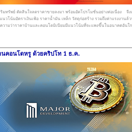
หาริมทรัพย์ ตัดสินใจลดราคาขายลงมา พร้อมอัดโปรโมชั่นอย่างต่อเนื่อง จีงเป็นโ
แนวโน้มอัตราเงินเฟ้อ ราคาน้ำมัน เหล็ก วัสดุก่อสร้าง รวมถึงค่าแรงงานล้
็หมายความว่าราคาบ้านและคอนโดมิเนียมมีแนวโน้มที่จะแพงขึ้นในอนาคตอันใ
บ้านคอนโดหรู ด้วยคริปโท 1 ธ.ค.