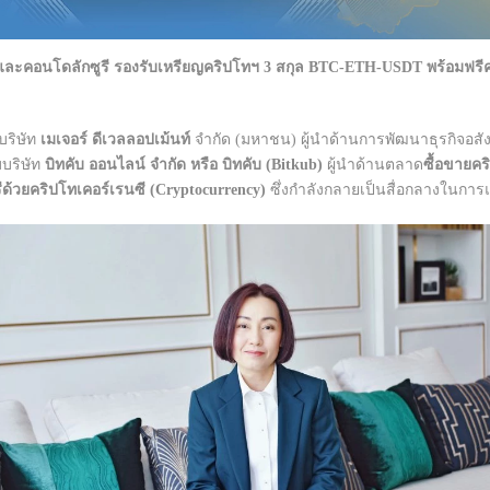
นและคอนโดลักซูรี รองรับเหรียญคริปโทฯ 3 สกุล BTC-ETH-USDT พร้อมฟรีค่
บริษัท
เมเจอร์ ดีเวลลอปเม้นท์
จำกัด (มหาชน) ผู้นำด้านการพัฒนาธุรกิจอสังห
บบริษัท
บิทคับ ออนไลน์ จำกัด หรือ บิทคับ (Bitkub)
ผู้นำด้านตลาด
ซื้อขายคร
รีด้วยคริปโทเคอร์เรนซี (Cryptocurrency)
ซึ่งกำลังกลายเป็นสื่อกลางในกา