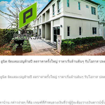
ูนิต จัดแคมเปญท้ายปี ลดราคาครั้งใหญ่ ราคาเริ่มล้านต้นๆ รับโอกาส ปลดล็
นิต จัดแคมเปญท้ายปี ลดราคาครั้งใหญ่ ราคาเริ่มล้านต้นๆ รับโอกาส ปลดล็
คาบ้าน กล่าวง่ายๆ ก็คือ เกณฑ์ที่กำหนดวงเงินที่ว่าผู้กู้จะต้องวางเงินดาว