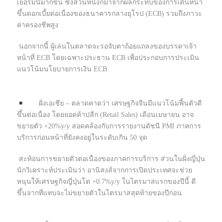
เยอรมนีมากขึ้น ซึ่งส่วนหนึ่งก็มาจากผลกระทบของการเดินหน้า
ขึ้นดอกเบี้ยต่อเนื่องของธนาคารกลางยุโรป (ECB) รวมถึงภาวะ
ค่าครองชีพสูง
นอกจากนี้ ผู้เล่นในตลาดจะรอจับตาถ้อยแถลงของบรรดาเจ้า
หน้าที่ ECB โดยเฉพาะประธาน ECB เพื่อประกอบการประเมิน
แนวโน้มนโยบายการเงิน ECB
ฝั่งเอเชีย – ตลาดคาดว่า เศรษฐกิจจีนมีแนวโน้มฟื้นตัวดี
ขึ้นต่อเนื่อง โดยยอดค้าปลีก (Retail Sales) เดือนเมษายน อาจ
ขยายตัว +20%y/y สอดคล้องกับการรายงานดัชนี PMI ภาคการ
บริการก่อนหน้าที่ยังคงอยู่ในระดับเกิน 50 จุด
สะท้อนการขยายตัวต่อเนื่องของภาคการบริการ ส่วนในฝั่งญี่ปุ่น
นักวิเคราะห์ประเมินว่า อานิสงส์จากการเปิดประเทศจะช่วย
หนุนให้เศรษฐกิจญี่ปุ่นโต +0.7%y/y ในไตรมาสแรกของปีนี้ ดี
ขึ้นจากที่แทบจะไม่ขยายตัวในไตรมาสสุดท้ายของปีก่อน