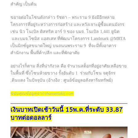
สำคัญ เป็นต้น
ขยายต่อในโซนดังกล่าว รัชดา – พระราม 9 ยังมีอีกหลาย
โครงการที่อยู่ระหว่างการก่อสร้าง และหวังเจาะผู้ซื้อแดนมังกร
เช่น นิว โนเบิล ดิสทริค อาร์ 9 ของ บมจ. โนเบิล 1,441 ยูนิต
และบมจ.ไซมิส แอสเสท ที่พัฒนาโครงการ Landmark @MRTA
เป็นมิกซ์ยูสขนาดใหญ่ บนถนนพระราม 9 ที่จะมีทั้งอาคาร
สำนักงาน พื้นที่ค้าปลีก และที่พักอาศัย
อย่างไรก็ตาม สิ่งที่น่ากังวล คือ จำนวนสต็อกที่อยู่อาศัยเหลือขาย
ในพื้นที่ ซึ่งโซนห้วยขวาง รั้งอันดับ 1 ร่วมกับโซน จตุจักร
,ดินแดง ในปัจจุบัน (อ้างอิง : ศูนย์ข้อมูลอสังหาริมทรัพย์)
ขอบคุณข้อมูลจาก thansettakij.com
เงินบาทเปิดเช้าวันนี้ 15พ.ค.ที่ระดับ 33.87
บาทต่อดอลลาร์