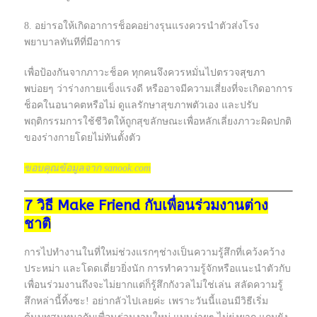
8. อย่ารอให้เกิดอาการช็อคอย่างรุนแรงควรนำตัวส่งโรง
พยาบาลทันทีที่มีอาการ
เพื่อป้องกันจากภาวะช็อค ทุกคนจึงควรหมั่นไปตรวจ
สุขภา
พ
บ่อยๆ ว่าร่างกายแข็งแรงดี หรืออาจมีความเสี่ยงที่จะเกิดอาการ
ช็อคในอนาคตหรือไม่ ดูแลรักษาสุขภาพตัวเอง และปรับ
พฤติกรรมการใช้ชีวิตให้ถูกสุขลักษณะเพื่อหลักเลี่ยงภาวะผิดปกติ
ของร่างกายโดยไม่ทันตั้งตัว
ขอบคุณข้อมูลจาก sanook.com
7 วิธี Make Friend กับเพื่อนร่วมงานต่าง
ชาติ
การไปทำงานในที่ใหม่ช่วงแรกๆช่างเป็นความรู้สึกที่เคว้งคว้าง
ประหม่า และโดดเดี่ยวยิ่งนัก การทำความรู้จักหรือแนะนำตัวกับ
เพื่อนร่วมงานถึงจะไม่ยากแต่ก็รู้สึกกังวลไม่ใช่เล่น สลัดความรู้
สึกหล่านี้ทิ้งซะ! อย่ากลัวไปเลยค่ะ เพราะวันนี้แอนมีวิธีเริ่ม