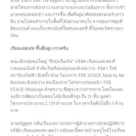
SISB ,PREP และ The Regen’s ฯล อยู่ในละแวกใกล้เคียงแล้ว
คาดโครงการดังกล่าว จะสามารถเจาะความต้องการ ทั้งการเข้า
มาลงทุนปล่อยเช่า และการซื้อ เพื่อที่อยู่อาศัยของครอบครัวชาว
จีน รวมไปคนทำงานในพื้นที่ได้อย่างน่าสนใจ จากคุณภาพสูงที่
ติดแบรนด์ และเป็นเซกเม้นท์ใหม่ของเอสซี ที่ไม่เคยเปิดขายมา
ก่อน
เรียลแอสเสท ขึ้นตึกสูง กวาดจีน
ขณะอีกกลุ่มทุนใหญ่ “จึงรุ่งเรืองกิจ” บริษัท เรียลแอสเสท ดี
เวลลอปเม้นท์ จำกัด ก็เตรียมปลุกแยกห้วยขวาง- รัชดา ใกล้
สถานีรถไฟฟ้า อีกครั้ง ด้วย โครงการ THE STAGE Made by Me
Ratchada ห้วยขวาง ต่อเนื่องจาก โครงการก่อนหน้า THE
STAGE Mindscape ห้วยขวาง ที่อยู่ระหว่างการขาย โดยในแผน
จะมีการพัฒนาเป็นคอนโดมิเนียมตึกสูง ถึง 31 ชั้น มูลค่า
โครงการประมาณ 2,130 ล้านบาท ในราคาเริ่มต้นไม่ถึง 3 ล้าน
บาท
นายณัฏฐพร กลั่นเรืองแสง กรรมการผู้อำนวยการฝ่ายปฏิบัติการ
บริษัท เรียลแอสเสท เผยว่า แม้ขณะนี้ตลาดบ้านหรูใกล้โรงเรียน