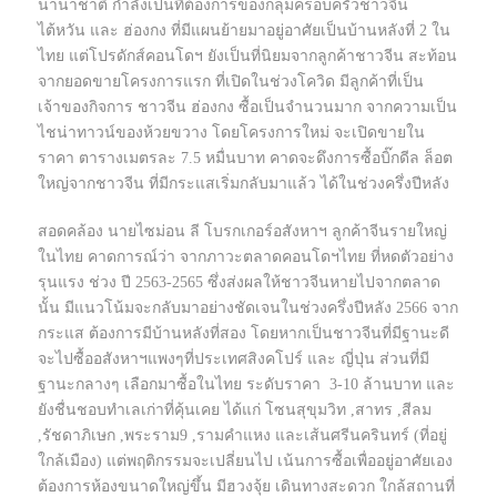
นานาชาติ กำลังเป็นที่ต้องการของกลุ่มครอบครัวชาวจีน
ไต้หวัน และ ฮ่องกง ที่มีแผนย้ายมาอยู่อาศัยเป็นบ้านหลังที่ 2 ใน
ไทย แต่โปรดักส์คอนโดฯ ยังเป็นที่นิยมจากลูกค้าชาวจีน สะท้อน
จากยอดขายโครงการแรก ที่เปิดในช่วงโควิด มีลูกค้าที่เป็น
เจ้าของกิจการ ชาวจีน ฮ่องกง ซื้อเป็นจำนวนมาก จากความเป็น
ไชน่าทาวน์ของห้วยขวาง โดยโครงการใหม่ จะเปิดขายใน
ราคา ตารางเมตรละ 7.5 หมื่นบาท คาดจะดึงการซื้อบิ๊กดีล ล็อต
ใหญ่จากชาวจีน ที่มีกระแสเริ่มกลับมาแล้ว ได้ในช่วงครึ่งปีหลัง
สอดคล้อง นายไซม่อน ลี โบรกเกอร์อสังหาฯ ลูกค้าจีนรายใหญ่
ในไทย คาดการณ์ว่า จากภาวะตลาดคอนโดฯไทย ที่หดตัวอย่าง
รุนแรง ช่วง ปี 2563-2565 ซึ่งส่งผลให้ชาวจีนหายไปจากตลาด
นั้น มีแนวโน้มจะกลับมาอย่างชัดเจนในช่วงครึ่งปีหลัง 2566 จาก
กระแส ต้องการมีบ้านหลังที่สอง โดยหากเป็นชาวจีนที่มีฐานะดี
จะไปซื้ออสังหาฯแพงๆที่ประเทศสิงคโปร์ และ ญี่ปุ่น ส่วนที่มี
ฐานะกลางๆ เลือกมาซื้อในไทย ระดับราคา 3-10 ล้านบาท และ
ยังชื่นชอบทำเลเก่าที่คุ้นเคย ได้แก่ โซนสุขุมวิท ,สาทร ,สีลม
,รัชดาภิเษก ,พระราม9 ,รามคำแหง และเส้นศรีนครินทร์ (ที่อยู่
ใกล้เมือง) แต่พฤติกรรมจะเปลี่ยนไป เน้นการซื้อเพื่ออยู่อาศัยเอง
ต้องการห้องขนาดใหญ่ขึ้น มีฮวงจุ้ย เดินทางสะดวก ใกล้สถานที่