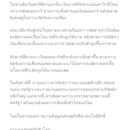
ในช่วงคืนวันศุกร์ที่ผ่านมานั้น เงินบาทมีจังหวะอ่อนค่าใกล้โซน
34 บาทต่อดอลลาร์ ตามการแข็งค่าของเงินดอลลาร์ หลังตลาด
ยังคงอยู่ในภาวะปิดรับความเสี่ยง
ขณะเดียวกันผู้เล่นในตลาดบางส่วนก็มองว่า เฟดอาจจำเป็นต้อง
คงอัตราดอกเบี้ยนโยบายที่ระดับสูงได้นาน หลังคาดการณ์อัตรา
เงินเฟ้อระยะสั้นและระยะยาวล่าสุดต่างปรับตัวสูงขึ้นกว่าคาด
สัปดาห์ที่ผ่านมา เงินดอลลาร์พลิกกลับมาแข็งค่าขึ้น ตามภาวะ
ปิดรับความเสี่ยงของตลาดและแนวโน้มการคงอัตราดอกเบี้ย
นโยบายที่ระดับสูงได้นานของเฟด
ในสัปดาห์นี้ เรามองว่า ควรจับตา รายงานยอดค้าปลีก (Retail
Sales) สหรัฐฯ และรายงานผลประกอบการของบรรดาบริษัทค้า
ปลีกใหญ่ นอกจากนี้ ควรติดตามการเจรจาขยายเพดานหนี้
สหรัฐฯ พร้อมรอลุ้นผลการเลือกตั้งทั่วไปของไทย
โดยในส่วนของรายงานข้อมูลเศรษฐกิจที่น่าสนใจมีดังนี้
มุมมองเศรษฐกิจทั่วโลก