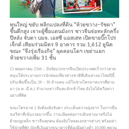
ทุนใหญ่ ขยับ พลิกแปลงที่ดิน “ห้วยขวาง-รัชดา”
ขึ้นตึกสูง เจาะผู้ซื้อแดนมังกร ชาวจีนจ่อทะลักครึ่ง
ปีหลัง จับตา บมจ. เอสซี แอสเสท เปิดขายบิ๊กโปร
เจ็กต์ เทียมร่วมมิตร 9 อาคาร รวม 1,612 ยูนิต
ขณะ “จึงรุ่งเรืองกิจ” ผุดคอนโดฯ เขย่าแยก
ห้วยขวางเพิ่ม 31 ชั้น
15 พฤษภาคม 2566 – ปัจจัยบวกจากจีนเปิดประเทศเร็วกว่าคาด
หนุนให้ประมาณการนักท่องเที่ยวต่างชาติที่เดินทางมาไทยปีนี้
ปรับเพิ่มขึ้นเป็น 28 – 30 ล้านคน แม้ในช่วงไตรมาสแรกที่ผ่าน
มา (ม.ค.-มี.ค.) จำนวนชาวจีนทะลักเข้าไทย ยังไม่ได้หวือหวา
อย่างที่คิด
ขณะไตรมาส 2 ยังต้องยังจับตา ประเด็นความยุ่งยาก ในการยื่น
ขอวีซ่าที่เข้มงวดมากขึ้น ว่าจะมีผลต่อการเดินทางมาหรือไม่
ด้วยกฎเหล็ก ชาวจีนทุกคน ต้องอัปโหลดเอกสารต่างๆ พร้อมค่า
ใช้จ่ายที่พัก บัญชีเงินฝากธนาคารที่ต้องมีอย่างต่ำ 10,000 หยวน