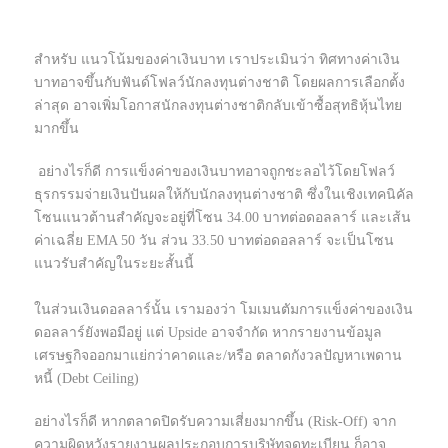
สำหรับ แนวโน้มของค่าเงินบาท เราประเมินว่า ทิศทางค่าเงิน
บาทอาจขึ้นกับฟันด์โฟลว์นักลงทุนต่างชาติ โดยผลการเลือกตั้ง
ล่าสุด อาจเพิ่มโอกาสนักลงทุนต่างชาติกลับเข้าซื้อสุทธิหุ้นไทย
มากขึ้น
อย่างไรก็ดี การแข็งค่าของเงินบาทอาจถูกชะลอไว้โดยโฟลว์
ธุรกรรมจ่ายเงินปันผลให้กับนักลงทุนต่างชาติ ซึ่งในเชิงเทคนิคัล
โซนแนวต้านสำคัญจะอยู่ที่โซน 34.00 บาทต่อดอลลาร์ และเส้น
ค่าเฉลี่ย EMA 50 วัน ส่วน 33.50 บาทต่อดอลลาร์ จะเป็นโซน
แนวรับสำคัญในระยะสั้นนี้
ในส่วนเงินดอลลาร์นั้น เรามองว่า โมเมนตัมการแข็งค่าของเงิน
ดอลลาร์ยังพอมีอยู่ แต่ Upside อาจจำกัด หากรายงานข้อมูล
เศรษฐกิจออกมาแย่กว่าคาดและ/หรือ ตลาดกังวลปัญหาเพดาน
หนี้ (Debt Ceiling)
อย่างไรก็ดี หากตลาดปิดรับความเสี่ยงมากขึ้น (Risk-Off) จาก
ความผิดหวังรายงานผลประกอบการบริษัทจดทะเบียน ก็อาจ