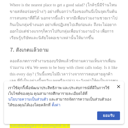
Where is the nearest place to get a good salad? (ใกล้ๆนี่มีร้านไหน
ขายสลัดอร่อยๆบ้าง?) อย่างที่บอกว่าเรื่องของกินนี่เป็นจุดเริ่มต้น
การสนทนาที่ดีได้ นอกจากนี้แล้ว หากมีเพื่อนร่วมงานชวยเราไป
กินเป็นกลุ่มข้างนอก อย่าเพิ่งปฏิเสธไปเสียก่อนล่ะ ถึงจะไม่อยาก
ออกไปแต่ช่วงแรกๆก็ควรไปกับกลุ่มเพื่อนร่วมงานบ้าง เพื่อการ
เรียนรู้บริษัทและนิสัยใจคอเขาเหล่านั้นให้มากขึ้น
7. สังเกตแล้วถาม
ลองสังเกตการทำงานของบริษัทแล้วซักถามความเห็นจากเพื่อน
ร่วมงาน เช่น We seem to be busy with client calls today. Is it like
this every day? (วันนี้แทบไม่มีเวลาว่างจากการตอบสายลูกค้า
เลย ที่นี่เป็นอย่างนี้ทุกวันเลยหรือเปล่า) ระวังอย่าให้ดูเป็นการซุบ
ซินนินทาบริษัทไปซะล่ะ พยายามทำให้เป็นประโยคคำถาม
เราใช้คุกกี้เพื่อพัฒนาประสิทธิภาพ และประสบการณ์ที่ดีในการใช้
เว็บไซต์ของคุณ คุณสามารถศึกษารายละเอียดได้ที่
ธรรมดา และหากต้องออกความคิดห็นบก็ควรจะเป็นความคิด
นโยบายความเป็นส่วนตัว
และสามารถจัดการความเป็นส่วนตัวเอง
เห็นที่อยู่ในแง่บวก เช่น I like to keep myself busy. (ฉันชอบทำตัว
ได้ของคุณได้เองโดยคลิกที่
ตั้งค่า
ยุ่งๆนะ) เพราะการพูดคุยเรื่องทั่วๆไปของบริษัทจะทำให้เราได้
แลกเปลี่ยนข้อคิดเห็นและสร้างความสนิทสนมได้ในที่สุด
ยอมรับ
ขอบคุณข้อมูลจาก dailyenglish.in.th