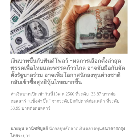
เงินบาทขึ้นกับฟันด์โฟลว์ -ผลการเลือกตั้งล่าสุด
พรรคเพื่อไทยและพรรคก้าวไกล อาจจับมือกันจัด
ตั้งรัฐบาลร่วม อาจเพิ่มโอกาสนักลงทุนต่างชาติ
กลับเข้าซื้อสุทธิหุ้นไทยมากขึ้น
ค่าเงินบาทเปิดเช้าวันนี้15พ.ค.2566 ที่ระดับ 33.87 บาทต่อ
ดอลลาร์ “แข็งค่าขึ้น” จากระดับปิดสัปดาห์ก่อนหน้า ที่ระดับ
33.99 บาทต่อดอลลาร์
นายพูน
พานิชพิบูลย์
นักกลยุทธ์ตลาดเงินตลาดทุน
ธนาคารกรุง
ไทย
ระบุว่า