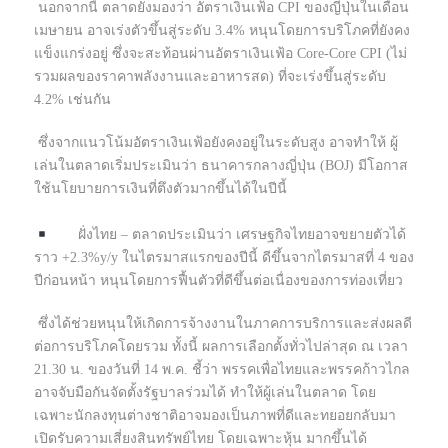
นอกจากนี้ ตลาดยังมองว่า อัตราเงินเฟ้อ CPI ของญี่ปุ่นในเดือน
เมษายน อาจเร่งตัวขึ้นสู่ระดับ 3.4% หนุนโดยการบริโภคที่ยังคง
แข็งแกร่งอยู่ ซึ่งจะสะท้อนผ่านอัตราเงินเฟ้อ Core-Core CPI (ไม่
รวมผลของราคาพลังงานและอาหารสด) ที่จะเร่งขึ้นสู่ระดับ
4.2% เช่นกัน
ซึ่งจากแนวโน้มอัตราเงินเฟ้อยังคงอยู่ในระดับสูง อาจทำให้ ผู้
เล่นในตลาดเริ่มประเมินว่า ธนาคารกลางญี่ปุ่น (BOJ) มีโอกาส
ใช้นโยบายการเงินที่ตึงตัวมากขึ้นได้ในปีนี้
ฝั่งไทย – ตลาดประเมินว่า เศรษฐกิจไทยอาจขยายตัวได้
ราว +2.3%y/y ในไตรมาสแรกของปีนี้ ดีขึ้นจากไตรมาสที่ 4 ของ
ปีก่อนหน้า หนุนโดยการฟื้นตัวที่ดีขึ้นต่อเนื่องของการท่องเที่ยว
ซึ่งได้ช่วยหนุนให้เกิดการจ้างงานในภาคการบริการและส่งผลดี
ต่อการบริโภคโดยรวม ทั้งนี้ ผลการเลือกตั้งทั่วไปล่าสุด ณ เวลา
21.30 น. ของวันที่ 14 พ.ค. ชี้ว่า พรรคเพื่อไทยและพรรคก้าวไกล
อาจจับมือกันจัดตั้งรัฐบาลร่วมได้ ทำให้ผู้เล่นในตลาด โดย
เฉพาะนักลงทุนต่างชาติอาจมองเป็นภาพที่ดีและทยอยกลับมา
เปิดรับความเสี่ยงสินทรัพย์ไทย โดยเฉพาะหุ้น มากขึ้นได้