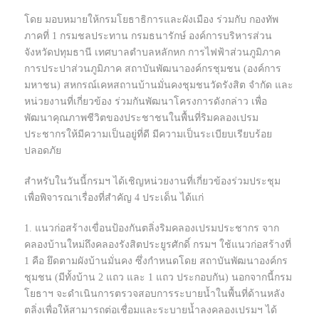
โดย มอบหมายให้กรมโยธาธิการและผังเมือง ร่วมกับ กองทัพ
ภาคที่ 1 กรมชลประทาน กรมธนารักษ์ องค์การบริหารส่วน
จังหวัดปทุมธานี เทศบาลตําบลหลักหก การไฟฟ้าส่วนภูมิภาค
การประปาส่วนภูมิภาค สถาบันพัฒนาองค์กรชุมชน (องค์การ
มหาชน) สหกรณ์เคหสถานบ้านมั่นคงชุมชนวัดรังสิต จํากัด และ
หน่วยงานที่เกี่ยวข้อง ร่วมกันพัฒนาโครงการดังกล่าว เพื่อ
พัฒนาคุณภาพชีวิตของประชาชนในพื้นที่ริมคลองเปรม
ประชากรให้มีความเป็นอยู่ที่ดี มีความเป็นระเบียบเรียบร้อย
ปลอดภัย
สำหรับในวันนี้กรมฯ ได้เชิญหน่วยงานที่เกี่ยวข้องร่วมประชุม
เพื่อพิจารณาเรื่องที่สำคัญ 4 ประเด็น ได้แก่
1. แนวก่อสร้างเขื่อนป้องกันตลิ่งริมคลองเปรมประชากร จาก
คลองบ้านใหม่ถึงคลองรังสิตประยูรศักดิ์ กรมฯ ใช้แนวก่อสร้างที่
1 คือ ยึดตามผังบ้านมั่นคง ซึ่งกำหนดโดย สถาบันพัฒนาองค์กร
ชุมชน (มีทั้งบ้าน 2 แถว และ 1 แถว ประกอบกัน) นอกจากนี้กรม
โยธาฯ จะดำเนินการตรวจสอบการระบายน้ำในพื้นที่ด้านหลัง
ตลิ่งเพื่อให้สามารถต่อเชื่อมและระบายน้ำลงคลองเปรมฯ ได้