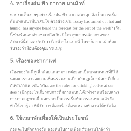
4. หาเรื่องฝน ฟ้า อากาศ มาเม้าท์
หาประเด็นง่ายๆอย่างเรื่องฝน ฟ้า อากาศมาคุย ถือเป็นการเริ่ม
ต้นบทสทนาที่น่าสนใจ ตัวอย่างเช่น Today has turned out hot and
humid, has anyone heard the forecast for the rest of the week? (วัน
นี้ช่างร้อนอบอ้าวซะเหลือเกิน มีใครดูพยากรณ์อากาศของ
สัปดาห์นี้บ้างคะ/ครับ) เรื่องทั่วๆไปแบบนี้ ใครๆก็อยากเม้าท์ค่ะ
รับรองว่ามีอันต้องคุยยาวแน่ๆ!
5. เรื่องของชากาแฟ
เรื่องของกินนี่ดูเล็กน้อยแต่สามารถต่อยอดเป็นบทสนทนาที่ดีได้
นะคะ เราอาจจะถามเพื่อนร่วมงานเกี่ยวกับกฏเล็กๆน้อยๆที่เกี่ยว
กับชากาแฟ เช่น What are the rules for drinking coffee at our
desk? (มีกฏอะไรเกี่ยวกับการดื่มกาแฟบนโต๊ะทำงานหรือเปล่า?)
การถามกฏพวกนี้ นอกจากเป็นการเริ่มต้นการสนทนาแล้วยัง
ทำให้เรารู้ว่า ที่นี่รับการดื่มเครื่องดื่มระหว่างทำงานได้หรือไม่
6. ใช้เวลาพักเที่ยงให้เป็นประโยชน์
ก่อนจะไปพักกลางวัน ลองหันไปถามเพื่อนร่วมงานใกล้ๆว่า