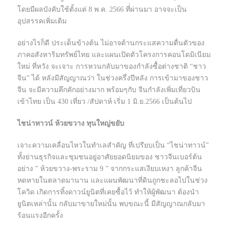
โดยมีผลบังคับใช้ตั้งแต่ 8 พ.ค. 2566 ที่่ผ่านมา อาจจะเป็น
อุปสรรคเพิ่มเติม
อย่างไรก็ดี ประเด็นข้างต้น ไม่อาจต้านกระแสความตื่นตัวของ
ภาคอสังหาริมทรัพย์ไทย และแผนเปิดตัวโครงการคอนโดมิเนียม
ใหม่ ที่หวัง จะเจาะ การหวนกลับมาของกำลังซื้อต่างชาติ “ชาว
จีน” ได้ หลังมีสัญญาณว่า ในช่วงครึ่งปีหลัง การเข้ามาของชาว
จีน จะมีความคึกคักอย่างมาก พร้อมๆกับ จีนกำลังเพิ่มเที่ยวบิน
เข้าไทย เป็น 430 เที่ยว /สัปดาห์ เริ่ม 1 มิ.ย.2566 เป็นต้นไป
ไชน่าทาวน์ ห้วยขวาง ทุนใหญ่ขยับ
เจาะความเคลื่อนไหวในทำเลสำคัญ ที่เปรียบเป็น “ไชน่าทาวน์”
ทั้งย่านธุรกิจและชุมชนอยู่อาศัยยอดนิยมของ ชาวจีนเบอร์ต้น
อย่าง ” ห้วยขวาง-พระราม 9 ” จากกระแสเงียบเหงา ลูกค้าจีน
หดหายในตลาดมานาน และแผนพัฒนาที่ดินถูกชะลอไปในช่วง
โควิด เกิดการทิ้งดาวน์ยูนิตที่เคยซื้อไว้ ทำให้ผู้พัฒนา ต้องนำ
ยูนิตเหล่านั้น กลับมาขายใหม่นั้น พบขณะนี้ มีสัญญาณกลับมา
ร้อนแรงอีกครั้ง