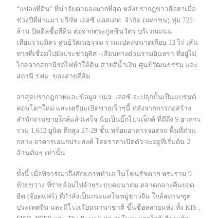
“แปลงที่ดิน” ที่น่าจับตามองมากที่สุด หลังปรากฎข่าวฮือฮาเมื่อ
ช่วงปีที่ผ่านมา บริษัท เอสซี แอสเสท จำกัด (มหาชน) ทุ่ม 725
ล้าน ปิดดีลซื้อที่ดิน ต่อจากตระกูลชินวัตร บริเวณถนน
เทียมร่วมมิตร ศูนย์วัฒนธรรม รวมแปลงขนาดเกือบ 13 ไร่ เส้น
ทางที่เชื่อมไปยังประชาอุทิศ -เลียบทางด่วนรามอินทรา ที่อยู่ไม่
ไกลจากสถานีรถไฟฟ้าใต้ดิน สายสีน้ำเงิน ศูนย์วัฒนธรรม และ
สถานี รฟม. ของสายสีส้ม
ล่าสุดปรากฎภาพและข้อมูล บมจ. เอสซี จะปลุกปั้นเป็นแบรนด์
คอนโดฯใหม่ และเตรียมเปิดขายเร็วๆนี้ หลังจากการก่อสร้าง
สำนักงานขายใกล้แล้วเสร็จ นับเป็นบิ๊กโปรเจ็กต์ ที่มีถึง 9 อาคาร
รวม 1,612 ยูนิต ตึกสูง 27-29 ชั้น พร้อมอาคารจอดรถ พื้นที่ส่วน
กลาง อาคารเอนกประสงค์ โดยราคาเปิดตัว จะอยู่ที่เริ่มต้น 2
ล้านต้นๆ เท่านั้น
ทั้งนี้ เมื่อพิจารณาถึงศักยภาพทำเล ในโซนรัชดาฯ พระราม 9
ห้วยขวาง ที่ร่ายล้อมไปด้วยระบบคมนาคม ตลาดกลางคืนยอด
ฮิต (จ๊อดแฟร์) ที่กำลังเป็นกระแสในหมู่ชาวจีน ใกล้สถานฑูต
ประเทศจีน และมีโรงเรียนนานาชาติ ขึ้นชื่อหลายแห่ง ทั้ง KIS ,