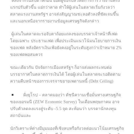
หลังจากในสัปดาห์ก่อน ยอดผู้ขอรับสวัสดิการการว่างงานครั้ง
แรกปรับตัวขึ้น แย่กว่าคาด ทำให้ผู้เล่นในตลาดเริ่มกังวลว่า
ตลาดแรงงานสหรัฐฯ อาจส่งสัญญาณชะลอตัวลงที่ชัดเจนขึ้น
และนอกเหนือจากรายงานข้อมูลเศรษฐกิจดังกล่าว
ผู้เล่นในตลาดจะรอจับตาถ้อยแถลงของบรรดาเจ้าหน้าที่เฟด
โดยเฉพาะ ประธานเฟด เพื่อประเมินแนวโน้มนโยบายการเงิน
ของเฟด หลังอัตราเงินเฟ้อยังคงอยู่ในระดับสูงกว่าเป้าหมาย 2%
ของเฟดพอสมควร
ขณะเดียวกัน ปัจจัยการเมืองสหรัฐฯ ก็อาจส่งผลกระทบต่อ
บรรยากาศในตลาดการเงินได้ โดยผู้เล่นในตลาดจะรอติดตาม
ความคืบหน้าของการเจรจาขยายเพดานหนี้ (Debt Ceiling)
ฝั่งยุโรป – ตลาดมองว่า ดัชนีความเชื่อมั่นทางเศรษฐกิจ
ของเยอรมนี (ZEW Economic Survey) ในเดือนพฤษภาคม อาจ
ปรับตัวลดลงแรงสู่ระดับ -5.5 จุด สะท้อนว่า บรรดานักลงทุน
สถาบันและ
นักวิเคราะห์ต่างมีมุมมองที่เชิงลบหรือกังวลต่อแนวโน้มเศรษฐกิจ