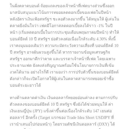
ในฝั่งตลาดบอนด์ ถ้อยแถลงของเจ้าหน้าที่เฟดบางส่วนซึ่งออก
มาสนับสนุนแนวโน้มการทยอยลดดอกเบี้ยของเฟดในปีหน้า
หลังอัตราเงินเฟ้อสหรัฐฯ ชะลอตัวลงมากขึ้น ได้หนุนให้ ผู้เล่นใน
ตลาดยิ่งมั่นใจว่า เฟดมีโอกาสลดดอกเบี้ยลงได้ราว -1% ในปี
หน้า (เริ่มลดดอกเบี้ยในการประชุมเดือนพฤษภาคมปีหน้า) ทำให้
บอนด์ยีลด์ 10 ปี สหรัฐฯ ย่อตัวลงต่อเนื่องใกล้ระดับ 4.30% ทั้งนี้
เราคงมุมมองเดิมว่า ความระมัดระวังความเสี่ยงที่ บอนด์ยีลด์ 10
ปี สหรัฐฯ อาจผันผวนสูงขึ้นได้ หากรายงานข้อมูลเศรษฐกิจ
สหรัฐฯ ออกมาดีกว่าคาด และบรรดาเจ้าหน้าที่เฟด โดยเฉพาะ
ประธานเฟด ยังคงส่งสัญญาณพร้อมใช้นโยบายการเงินที่เข้ม
งวดได้นาน อย่างไรก็ดี เรามองว่า การปรับตัวขึ้นของบอนด์ยีลด์
ดังกล่าวก็จะเปิดโอกาสให้ผู้เล่นในตลาดสามารถทยอยเข้าซื้อ
บอนด์ระยะยาวได้
ทางด้านตลาดค่าเงิน เงินดอลลาร์ทยอยอ่อนค่าลง ตามการปรับ
ตัวลดลงของบอนด์ยีลด์ 10 ปี สหรัฐฯ ซึ่งยังได้ช่วยหนุนให้ ค่า
เงินเยนญี่ปุ่น (JPY) แข็งค่าขึ้นต่อเนื่องใกล้ระดับ 147 เยนต่อ
ดอลลาร์ อีกครั้ง (Target แรกของ Trade Idea Short USDJPY ที่
เรานำเสนอไปก่อนหน้า) โดยรวมดัชนีเงินดอลลาร์ (DXY) ได้