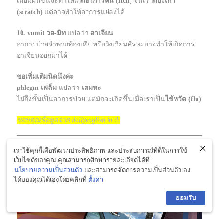
เมื่อมีผื่นขึ้นจะทำให้เกิด
อาการคัน (itch)
จนเราต้อง
เกา
(scratch)
แต่อาจทำให้อาการแย่ลงได้
10. vomit
วอ-มิท
แปลว่า
อาเจียน
อาการป่วยจำพวกท้องเสีย หรือวิงเวียนศีรษะอาจทำให้เกิดการ
อาเจียนออกมาได้
ขอเพิ่มเติมนิดนึงค่ะ
phlegm เฟล็ม
แปลว่า
เสมหะ
ไม่ถึงขั้นเป็นอาการป่วย แต่มักจะเกิดขึ้นเมื่อเราเป็น
ไข้หวัด (flu)
ขอบคุณข้อมูลจาก dailyenglish.in.th
ไมโครซอฟท์เปิดตัว Surface Laptop
เราใช้คุกกี้เพื่อพัฒนาประสิทธิภาพ และประสบการณ์ที่ดีในการใช้
Studio 2 ในไทย
เว็บไซต์ของคุณ คุณสามารถศึกษารายละเอียดได้ที่
นโยบายความเป็นส่วนตัว
และสามารถจัดการความเป็นส่วนตัวเอง
ได้ของคุณได้เองโดยคลิกที่
ตั้งค่า
ยอมรับ