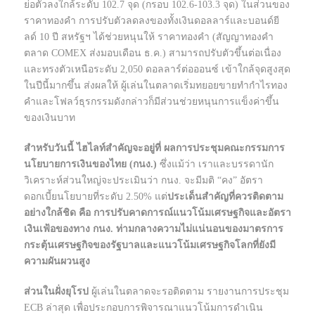
ย่อตัวลงใกล้ระดับ 102.7 จุด (กรอบ 102.6-103.3 จุด) ในส่วนของ
ราคาทองคำ การปรับตัวลดลงของทั้งเงินดอลลาร์และบอนด์ยี
ลด์ 10 ปี สหรัฐฯ ได้ช่วยหนุนให้ ราคาทองคำ (สัญญาทองคำ
ตลาด COMEX ส่งมอบเดือน ธ.ค.) สามารถปรับตัวขึ้นต่อเนื่อง
และทรงตัวเหนือระดับ 2,050 ดอลลาร์ต่อออนซ์ เข้าใกล้จุดสูงสุด
ในปีนี้มากขึ้น ส่งผลให้ ผู้เล่นในตลาดเริ่มทยอยขายทำกำไรทอง
คำและโฟลว์ธุรกรรมดังกล่าวก็มีส่วนช่วยหนุนการแข็งค่าขึ้น
ของเงินบาท
สำหรับวันนี้ ไฮไลท์สำคัญจะอยู่ที่ ผลการประชุมคณะกรรมการ
นโยบายการเงินของไทย (กนง.)
ซึ่งแม้ว่า เราและบรรดานัก
วิเคราะห์ส่วนใหญ่จะประเมินว่า กนง. จะมีมติ “คง” อัตรา
ดอกเบี้ยนโยบายที่ระดับ 2.50% แต่
ประเด็นสำคัญที่ควรติดตาม
อย่างใกล้ชิด คือ การปรับคาดการณ์แนวโน้มเศรษฐกิจและอัตรา
เงินเฟ้อของทาง กนง. ท่ามกลางความไม่แน่นอนของมาตรการ
กระตุ้นเศรษฐกิจของรัฐบาลและแนวโน้มเศรษฐกิจโลกที่ยังมี
ความผันผวนสูง
ส่วนในฝั่งยุโรป
ผู้เล่นในตลาดจะรอติดตาม รายงานการประชุม
ECB ล่าสุด เพื่อประกอบการพิจารณาแนวโน้มการดำเนิน