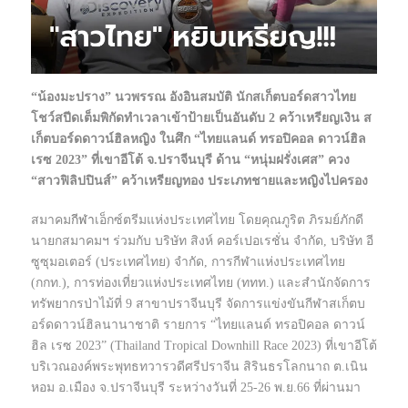
“น้องมะปราง” นวพรรณ อังอินสมบัติ นักสเก็ตบอร์ดสาวไทย
โชว์สปีดเต็มพิกัดทำเวลาเข้าป้ายเป็นอันดับ 2 คว้าเหรียญเงิน ส
เก็ตบอร์ดดาวน์ฮิลหญิง ในศึก “ไทยแลนด์ ทรอปิคอล ดาวน์ฮิล
เรซ 2023” ที่เขาอีโต้ จ.ปราจีนบุรี ด้าน “หนุ่มฝรั่งเศส” ควง
“สาวฟิลิปปินส์” คว้าเหรียญทอง ประเภทชายและหญิงไปครอง
สมาคม
กีฬา
เอ็กซ์ตรีมแห่งประเทศไทย โดยคุณภูริต ภิรมย์ภักดี
นายกสมาคมฯ ร่วมกับ บริษัท สิงห์ คอร์เปอเรชั่น จำกัด, บริษัท อี
ซูซุมอเตอร์ (ประเทศไทย) จำกัด, การกีฬาแห่งประเทศไทย
(กกท.), การท่องเที่ยวแห่งประเทศไทย (ททท.) และสำนักจัดการ
ทรัพยากรป่าไม้ที่ 9 สาขาปราจีนบุรี จัดการแข่งขันกีฬาสเก็ตบ
อร์ดดาวน์ฮิลนานาชาติ รายการ “ไทยแลนด์ ทรอปิคอล ดาวน์
ฮิล เรซ 2023” (Thailand Tropical Downhill Race 2023) ที่เขาอีโต้
บริเวณองค์พระพุทธทวารวดีศรีปราจีน สิรินธรโลกนาถ ต.เนิน
หอม อ.เมือง จ.ปราจีนบุรี ระหว่างวันที่ 25-26 พ.ย.66 ที่ผ่านมา