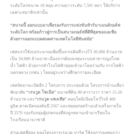
ระดับโลกขนาด 18 หลุม ความยาวระดับ 7,591 หลา ให้บริการ
เฉพาะสมาชิกเท่านั้น
“สนามนี้ ออกแบบมาเพื่อรองรับการแข่งขันทัวร์นาเมนต์กอล์ฟ
ระดับโลก พร้อมก้าวสู่การเป็นสนามกอล์ฟที่ดีที่สุดของเอเชีย
ด้วยการออกแบบผสมผสานเทคโนโลยีทันสมัย”
เฟสแรกใช้งบประมาณเพิ่มขึ้นจากเดิมที่วางไว้ 30,000 ล้านบาท
เป็น 50,000 ล้านบาท เนื่องจากต้องลงทุนระบบสาธารณูปโภค
น้ำ ไฟฟ้า ด้วยการทำโรงไฟฟ้าย่อยเข้ามาโดยร่วมกับ การไฟฟ้า
นครหลวง (กฟน.) โดยอยู่ระหว่างศึกษารายละเอียด
เฟสถัดมาจะเปิดอีก 2 โครงการ ประกอบด้วย โครงการบ้านเดี่ยว
พักอาศัย
“เรนวูด โซเนีย”
ขนาดที่ดิน 80 ตารางวา ราคา 15-20
ล้านบาท และ
“เรนวูด แซงเทีย”
คอนโดมิเนียมโลว์ไรส์ 400
ยูนิต คาดเปิดจองต้นปี 2567 และทยอยก่อสร้างแล้วเสร็จภายใน
ปี 2570 รองรับกลุ่มผู้ปกครองที่ส่งลูกหลานเข้ามาเรียนใน
โรงเรียนนานาชาติ
ส่วนเฟสที่สอง ของโครงการเรนวูด ปาร์ค ใช้งบการลงทุนกว่า