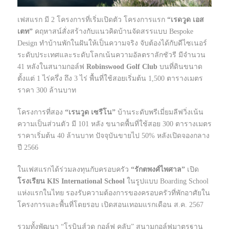
เฟสแรก มี 2 โครงการที่เริ่มเปิดตัว โครงการแรก
“เรดวูด เอส
เตท”
คฤหาสน์สั่งสร้างกับแนวคิดบ้านจัดสรรแบบ Bespoke
Design ทำบ้านพักในฝันให้เป็นความจริง จับต้องได้กับดีไซเนอร์
ระดับประเทศและระดับโลกเน้นความอัลตราลักชัวรี มีจำนวน
41 หลังในสนามกอล์ฟ
Robinswood Golf Club
บนที่ดินขนาด
ตั้งแต่ 1 ไร่ครึ่ง ถึง 3 ไร่ พื้นที่ใช้สอยเริ่มต้น 1,500 ตารางเมตร
ราคา 300 ล้านบาท
โครงการที่สอง
“เรนวูด เซรีโน”
บ้านระดับพรีเมี่ยมลีฟวิ่งเน้น
ความเป็นส่วนตัว มี 101 หลัง ขนาดพื้นที่ใช้สอย 300 ตารางเมตร
ราคาเริ่มต้น 40 ล้านบาท ปัจจุบันขายไป 50% หลังเปิดจองกลาง
ปี 2566
ในเฟสแรกได้ร่วมลงทุนกับครอบครัว
“รักตพงศ์ไพศาล”
เปิด
โรงเรียน KIS International School
ในรูปแบบ Boarding School
แห่งแรกในไทย รองรับความต้องการของครอบครัวที่พักอาศัยใน
โครงการและพื้นที่โดยรอบ เปิดสอนเทอมแรกเดือน ส.ค. 2567
รวมทั้งพัฒนา “โรบินส์วูด กอล์ฟ คลับ” สนามกอล์ฟมาตรฐาน