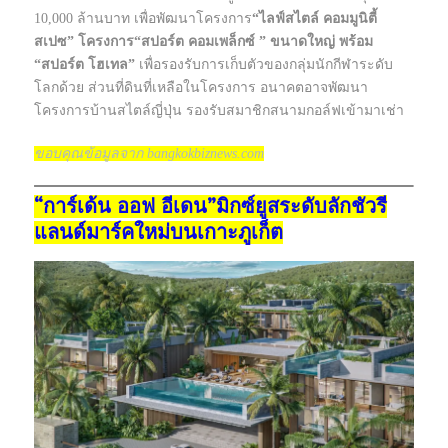
10,000 ล้านบาท เพื่อพัฒนาโครงการ
“ไลฟ์สไตล์ คอมมูนิตี้
สเปซ” โครงการ“สปอร์ต คอมเพล็กซ์ ” ขนาดใหญ่ พร้อม
“สปอร์ต โฮเทล”
เพื่อรองรับการเก็บตัวของกลุ่มนักกีฬาระดับ
โลกด้วย ส่วนที่ดินที่เหลือในโครงการ อนาคตอาจพัฒนา
โครงการบ้านสไตล์ญี่ปุ่น รองรับสมาชิกสนามกอล์ฟเข้ามาเช่า
ขอบคุณข้อมูลจาก bangkokbiznews.com
“การ์เด้น ออฟ อีเดน”มิกซ์ยูสระดับลักชัวรี
แลนด์มาร์คใหม่บนเกาะภูเก็ต