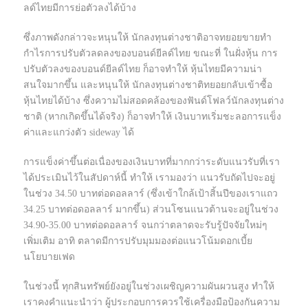
ลด์ไทยมีการย่อตัวลงได้บ้าง
ซึ่งภาพดังกล่าวจะหนุนให้ นักลงทุนต่างชาติอาจทยอยขายทำ
กำไรการปรับตัวลดลงของบอนด์ยีลด์ไทย ขณะที่ ในฝั่งหุ้น การ
ปรับตัวลงของบอนด์ยีลด์ไทย ก็อาจทำให้ หุ้นไทยมีความน่า
สนใจมากขึ้น และหนุนให้ นักลงทุนต่างชาติทยอยกลับเข้าซื้อ
หุ้นไทยได้บ้าง ซึ่งความไม่สอดคล้องของฟันด์โฟลว์นักลงทุนต่าง
ชาติ (หากเกิดขึ้นได้จริง) ก็อาจทำให้ เงินบาทเริ่มชะลอการแข็ง
ค่าและแกว่งตัว sideway ได้
การแข็งค่าขึ้นต่อเนื่องของเงินบาทที่มากกว่าระดับแนวรับที่เรา
ได้ประเมินไว้ในสัปดาห์นี้ ทำให้ เรามองว่า แนวรับถัดไปจะอยู่
ในช่วง 34.50 บาทต่อดอลลาร์ (ซึ่งเข้าใกล้เป้าสิ้นปีของเราแถว
34.25 บาทต่อดอลลาร์ มากขึ้น) ส่วนโซนแนวต้านจะอยู่ในช่วง
34.90-35.00 บาทต่อดอลลาร์ จนกว่าตลาดจะรับรู้ปัจจัยใหม่ๆ
เพิ่มเติม อาทิ ตลาดมีการปรับมุมมองต่อแนวโน้มดอกเบี้ย
นโยบายเฟด
ในช่วงนี้ ทุกสินทรัพย์ยังอยู่ในช่วงเผชิญความผันผวนสูง ทำให้
เราคงคำแนะนำว่า ผู้ประกอบการควรใช้เครื่องมือป้องกันความ