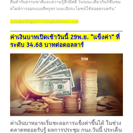
ดื่มด่ำกับธรรมชาติและความรู้สึกมีสติ ในขณะเดียวกันก็ชื่นชม
สไตล์การออกแบบที่หรูหราและมีประโยชน์ใช้สอยครบครัน”
ขอบคุณข้อมูลจาก bangkokbiznews.com
ค่าเงินบาทเปิดเช้าวันนี้ 29พ.ย. “แข็งค่า” ที่
ระดับ 34.68 บาทต่อดอลลาร์
ค่าเงินบาทอาจเริ่มชะลอการแข็งค่าขึ้นได้ ในช่วง
ตลาดทยอยรับรู้ ผลการประชุม กนง.วันนี้ ประเด็น