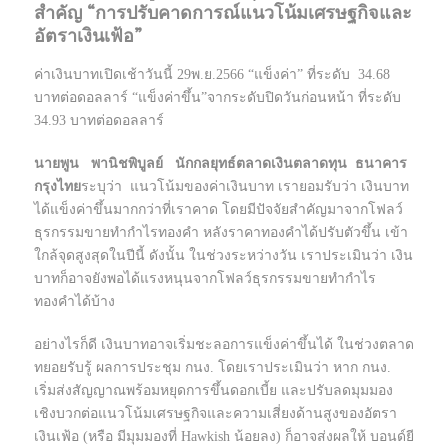
สำคัญ “การปรับคาดการณ์แนวโน้มเศรษฐกิจและ
อัตราเงินเฟ้อ”
ค่าเงินบาทเปิดเช้าวันนี้ 29พ.ย.2566 “แข็งค่า” ที่ระดับ 34.68
บาทต่อดอลลาร์ “แข็งค่าขึ้น”จากระดับปิดวันก่อนหน้า ที่ระดับ
34.93 บาทต่อดอลลาร์
นายพูน พานิชพิบูลย์ นักกลยุทธ์ตลาดเงินตลาดทุน ธนาคาร
กรุงไทย
ระบุว่า แนวโน้มของค่าเงินบาท เรายอมรับว่า เงินบาท
ได้แข็งค่าขึ้นมากกว่าที่เราคาด โดยมีปัจจัยสำคัญมาจากโฟลว์
ธุรกรรมขายทำกำไรทองคำ หลังราคาทองคำได้ปรับตัวขึ้น เข้า
ใกล้จุดสูงสุดในปีนี้ ดังนั้น ในช่วงระหว่างวัน เราประเมินว่า เงิน
บาทก็อาจยังพอได้แรงหนุนจากโฟลว์ธุรกรรมขายทำกำไร
ทองคำได้บ้าง
อย่างไรก็ดี เงินบาทอาจเริ่มชะลอการแข็งค่าขึ้นได้ ในช่วงตลาด
ทยอยรับรู้ ผลการประชุม กนง. โดยเราประเมินว่า หาก กนง.
เริ่มส่งสัญญาณพร้อมหยุดการขึ้นดอกเบี้ย และปรับลดมุมมอง
เชิงบวกต่อแนวโน้มเศรษฐกิจและความเสี่ยงด้านสูงของอัตรา
เงินเฟ้อ (หรือ มีมุมมองที่ Hawkish น้อยลง) ก็อาจส่งผลให้ บอนด์ยี