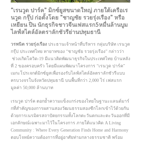
“เรนวูด ปาร์ค” มิกซ์ยูสขนาดใหญ่ ภายใต้เครือเร
นวูด กรุ๊ป ก่อตั้งโดย “ชาญชัย รวยรุ่งเรือง” หรือ
เหยียน ปิน นักธุรกิจชาวจีนเฟสแรก5หมื่นล้านบูม
ไลฟ์สไตล์อัลตราลักชัวรีย่านปทุมธานี
วรพนิต รวยรุ่งเรือง
ประธานเจ้าหน้าที่บริหาร กลุ่มบริษัท เรนวูด
กรุ๊ป ประเทศไทย ทายาทของ “ชาญชัย รวยรุ่งเรือง” กล่าวว่า
ช่วงเกิดโควิด-19 มีแนวคิดพัฒนาธุรกิจในประเทศไทย บ้านหลัง
ที่ 2 ของครอบครัว โดยมีแผนพัฒนาโครงการ “เรนวูด ปาร์ค”
เมกะโปรเจกต์มิกซ์ยูสเพื่อรองรับไลฟ์สไตล์อัลตราลักชัวรีแบบ
ครบวงจรในจังหวัดปทุมธานี บนพื้นที่กว่า 2,000 ไร่ เฟสแรก
มูลค่า 50,000 ล้านบาท
เรนวูด ปาร์ค ตอกย้ำความแข็งแกร่งของไทยในฐานะแลนด์มาร์
กที่สำคัญของการผสานสองวัฒนธรรมสองซีกโลกเข้าไว้ด้วยกัน
ด้วยการเนรมิตรสถาปัตยกรรมทั้งโลกตะวันตกและตะวันออกที่มี
เอกลักษณ์เฉพาะมาไว้ในโครงการ ภายใต้แนวคิด A Living
Community : Where Every Generation Finds Home and Harmony
ตอบโจทย์ความต้องการที่อยู่อาศัยท่ามกลางธรรมชาติ พร้อม