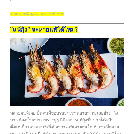
5
ขอบคุณข้อมูลจาก sanook.com
“แพ้กุ้ง” จะหายแพ้ได้ไหม?
หลายคนที่เคยเป็นคนที่ชอบรับประทานอาหารทะเลอย่าง “กุ้ง”
มาก ต้องน้ำตาตก เพราะจู่ๆ ก็มีอาการแพ้กุ้งขึ้นมา ทั้งที่เป็น
ตั้งแต่เด็ก และแบบที่เพิ่งมีอาการแพ้เอาตอนโต คำถามที่หลาย
คนสงสัยคือ คนที่แพ้กุ้ง จะสามารถกลับมากินกุ้งได้ตามปกติโดย