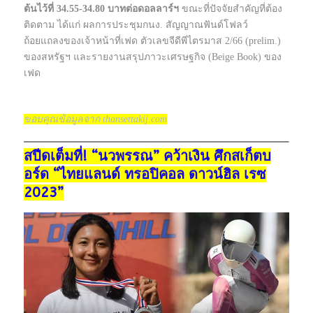
ต้นไว้ที่ 34.55-34.80 บาทต่อดอลลาร์ฯ
ขณะที่ปัจจัยสำคัญที่ต้อง
ติดตาม ได้แก่ ผลการประชุมกนง. สัญญาณฟันด์โฟลว์
ถ้อยแถลงของเจ้าหน้าที่เฟด ตัวเลขจีดีพีไตรมาส 2/66 (prelim.)
ของสหรัฐฯ และรายงานสรุปภาวะเศรษฐกิจ (Beige Book) ของ
เฟด
ขอบคุณข้อมูลจาก thansettakij.com
สปีดเต็มที่! “นวพรรณ” คว้าเงิน ศึกสเก็ตบ
อร์ด “ไทยแลนด์ ทรอปิคอล ดาวน์ฮิล เรซ
2023”