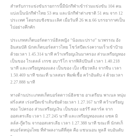
สำหรับการแข่งขันรายการนี้มีนักกีฬาเข้าร่วมแข่งขัน 104 คน
แบ่งเป็นนักกีฬาไทย 53 คน และนักกีฬาต่างชาติ 51 คน จาก 12
ประเทศ โดยรอบชิงชนะเลิศ เมื่อวันที่ 26 พ.ย.66 บรรยากาศเป็น
ไปอย่างคึกคัก
ประเภทสเก็ตบอร์ดดาวน์ฮิลหญิง “น้องมะปราง” นวพรรณ อัง
อินสมบัติ นักสเก็ตบอร์ดสาวไทย โชว์สปีดเร่งความเร็วเข้าป้าย
ด้วยเวลา 1.45.314 นาที คว้าเหรียญเงินมาครอง ส่วนเหรียญทอง
เป็นของ ไรเดลล์ เกรซ อบาริโก จากฟิลิปปินส์ เวลา 1.40.218
นาที และเหรียญทองแดง เป็นของ เป็ง เซียวหลิง จากจีน เวลา
1.50.469 นาที ขณะที่ นวลสมร พิมพ์เชื้อ คว้าอันดับ 4 ด้วยเวลา
2.27.888 นาที
ทางด้านประเภทสเก็ตบอร์ดดาวน์ฮิลชาย อาเดรียน พาเนล หนุ่ม
ฝรั่งเศส เร่งสปีดเข้าเส้นชัยด้วยเวลา 1.27.167 นาที คว้าเหรียญ
ทอง ไปครอง ส่วนเหรียญเงิน เป็นของ แฮร์รี คลาร์ค จาก
ออสเตรเลีย เวลา 1.27.245 นาที และเหรียญทองแดง แซค มิ
ลล์ส-กู๊ดวิน จากออสเตรเลีย เวลา 1.27.388 นาที ขณะที่ นักสเก็
ตบอร์ดหนุ่มไทย ที่ทำผลงานดีที่สุด คือ แชนนอน ทูลลี จบอันดับ