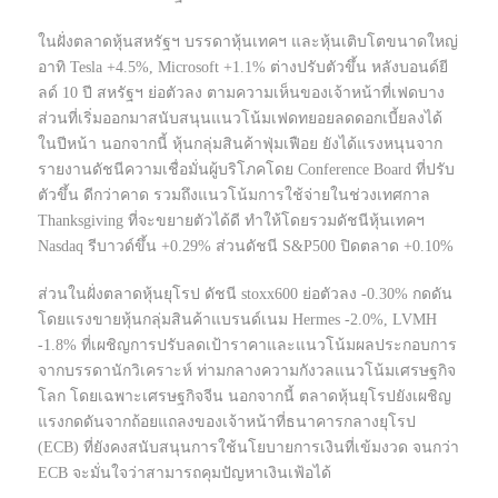
ในฝั่งตลาดหุ้นสหรัฐฯ บรรดาหุ้นเทคฯ และหุ้นเติบโตขนาดใหญ่
อาทิ Tesla +4.5%, Microsoft +1.1% ต่างปรับตัวขึ้น หลังบอนด์ยี
ลด์ 10 ปี สหรัฐฯ ย่อตัวลง ตามความเห็นของเจ้าหน้าที่เฟดบาง
ส่วนที่เริ่มออกมาสนับสนุนแนวโน้มเฟดทยอยลดดอกเบี้ยลงได้
ในปีหน้า นอกจากนี้ หุ้นกลุ่มสินค้าฟุ่มเฟือย ยังได้แรงหนุนจาก
รายงานดัชนีความเชื่อมั่นผู้บริโภคโดย Conference Board ที่ปรับ
ตัวขึ้น ดีกว่าคาด รวมถึงแนวโน้มการใช้จ่ายในช่วงเทศกาล
Thanksgiving ที่จะขยายตัวได้ดี ทำให้โดยรวมดัชนีหุ้นเทคฯ
Nasdaq รีบาวด์ขึ้น +0.29% ส่วนดัชนี S&P500 ปิดตลาด +0.10%
ส่วนในฝั่งตลาดหุ้นยุโรป ดัชนี stoxx600 ย่อตัวลง -0.30% กดดัน
โดยแรงขายหุ้นกลุ่มสินค้าแบรนด์เนม Hermes -2.0%, LVMH
-1.8% ที่เผชิญการปรับลดเป้าราคาและแนวโน้มผลประกอบการ
จากบรรดานักวิเคราะห์ ท่ามกลางความกังวลแนวโน้มเศรษฐกิจ
โลก โดยเฉพาะเศรษฐกิจจีน นอกจากนี้ ตลาดหุ้นยุโรปยังเผชิญ
แรงกดดันจากถ้อยแถลงของเจ้าหน้าที่ธนาคารกลางยุโรป
(ECB) ที่ยังคงสนับสนุนการใช้นโยบายการเงินที่เข้มงวด จนกว่า
ECB จะมั่นใจว่าสามารถคุมปัญหาเงินเฟ้อได้