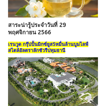
สาระน่ารู้ประจำวันที่ 29
พฤศจิกายน 2566
เรนวูด กรุ๊ปปั้นมิกซ์ยูส5หมื่นล้านบูมไลฟ์
สไตล์อัลตราลักชัวรีปทุมธานี