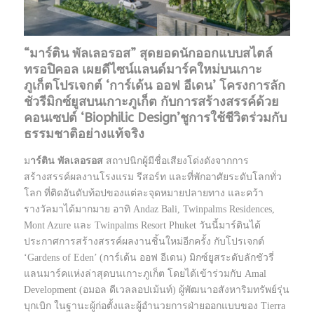
“มาร์ติน พัลเลอรอส” สุดยอดนักออกแบบสไตล์
ทรอปิคอล เผยดีไซน์แลนด์มาร์คใหม่บนเกาะ
ภูเก็ตโปรเจกต์ ‘การ์เด้น ออฟ อีเดน’ โครงการลัก
ชัวรีมิกซ์ยูสบนเกาะภูเก็ต กับการสร้างสรรค์ด้วย
คอนเซปต์ ‘Biophilic Design’ชูการใช้ชีวิตร่วมกับ
ธรรมชาติอย่างแท้จริง
ม
าร์ติน พัลเลอรอส
สถาปนิกผู้มีชื่อเสียงโด่งดังจากการ
สร้างสรรค์ผลงานโรงแรม รีสอร์ท และที่พักอาศัยระดับโลกทั่ว
โลก ที่ติดอันดับท้อปของแต่ละจุดหมายปลายทาง และคว้า
รางวัลมาได้มากมาย อาทิ Andaz Bali, Twinpalms Residences,
Mont Azure และ Twinpalms Resort Phuket วันนี้มาร์ตินได้
ประกาศการสร้างสรรค์ผลงานชิ้นใหม่อีกครั้ง กับโปรเจกต์
‘Gardens of Eden’ (การ์เด้น ออฟ อีเดน) มิกซ์ยูสระดับลักชัวรี่
แลนมาร์คแห่งล่าสุดบนเกาะภูเก็ต โดยได้เข้าร่วมกับ Amal
Development (อมอล ดีเวลลอปเม้นท์) ผู้พัฒนาอสังหาริมทรัพย์รุ่น
บุกเบิก ในฐานะผู้ก่อตั้งและผู้อำนวยการฝ่ายออกแบบของ Tierra