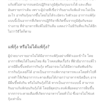
แก้แพ้ไม่สามารถบดบังปฏิกิรยาภูมิคุ้มกันรุนแรงได้ และเสี่ยง
อันตรายกว่าเดิม เพราะผู้ป่วยที่เชื่อว่ากินยาแก้แพ้แล้วจะไม่เป็น
อะไร อาจกินกุ้งมากขึ้นโดยไม่ได้ระมัดระวังตัวเอง อาการแพ้กุ้ง
แบบนี้เป็นอาการที่เกิดจากปฏิกิริยาที่เกิดขึ้นจากภูมิคุ้มกันของ
ร่างกาย ที่จำอาหารที่แพ้ไม่มีวันลืม แสดงว่าไม่มีวันที่จะกินได้อีก
ไม่ว่าวิธีใดก็ตาม
แพ้กุ้ง หรือไม่ได้แพ้กุ้ง?
ผู้ป่วยบางรายอาจไม่ได้มีอาการแพ้กุ้งอย่างที่ตัวเองเข้าใจ โดย
อาการที่พบได้ในคนไทย คือ โรคลมพิษเรื้อรัง ที่ผิวมีอาการแพ้ไว
อาจมีผื่นขึ้นหลังการกินกุ้ง หรืออาจจะไม่ได้มีความสัมพันธ์กับ
การกินกุ้งเลยก็ได้ อาจเป็นอาการแพ้จากอาหารทะเลโดยทั่วไปที่
อาจทำให้เกิดอาการระคายเคืองได้ง่ายกว่าอาหารชนิดอื่นๆ อาจ
มีผื่นขึ้หลังกิน หรือไม่กินกุ้งก็ได้ หากเป็นอาการแบบนี้ สามารถ
กินยาแก้แพ้ก่อนกินกุ้งได้ โดยมีตุดประสงค์เพื่อลดอาการผื่นขึ้น
จากการระคายเคืองที่เกิดจากอาหารโดยทั่วไป ซึ่งอาจไม่ใช่แค่
กุ้งเท่านั้น