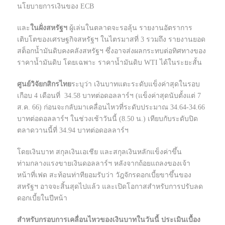
นโยบายการเงินของ ECB
และ
ในฝั่งสหรัฐฯ
ผู้เล่นในตลาดจะรอลุ้น รายงานอัตราการ
เติบโตของเศรษฐกิจสหรัฐฯ ในไตรมาสที่ 3 รวมถึง รายงานยอด
สต็อกน้ำมันดิบคงคลังสหรัฐฯ ซึ่งอาจส่งผลกระทบต่อทิศทางของ
ราคาน้ำมันดิบ โดยเฉพาะ ราคาน้ำมันดิบ WTI ได้ในระยะสั้น
ศูนย์วิจัยกสิกรไทย
ระบุว่า เงินบาทแตะระดับแข็งค่าสุดในรอบ
เกือบ 4 เดือนที่ 34.58 บาทต่อดอลลาร์ฯ (แข็งค่าสุดนับตั้งแต่ 7
ส.ค. 66) ก่อนจะกลับมาเคลื่อนไหวที่ระดับประมาณ 34.64-34.66
บาทต่อดอลลาร์ฯ ในช่วงเช้าวันนี้ (8.50 น.) เทียบกับระดับปิด
ตลาดวานนี้ที่ 34.94 บาทต่อดอลลาร์ฯ
โดยเงินบาท สกุลเงินเอเชีย และสกุลเงินหลักแข็งค่าขึ้น
ท่ามกลางแรงขายเงินดอลลาร์ฯ หลังจากถ้อยแถลงของเจ้า
หน้าที่เฟด สะท้อนท่าทียอมรับว่า วัฎจักรดอกเบี้ยขาขึ้นของ
สหรัฐฯ อาจจะสิ้นสุดไปแล้ว และเปิดโอกาสสำหรับการปรับลด
ดอกเบี้ยในปีหน้า
สำหรับกรอบการเคลื่อนไหวของเงินบาทในวันนี้ ประเมินเบื้อง