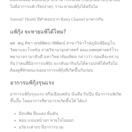
ไม่มีอาการแพ้ เรียกง่ายๆ ว่าจะหายแพ้กุ้งได้หรือไม่
Sanook! Health มีคำตอบจาก Rama Channel มาฝากกัน
แพ้กุ้ง จะหายแพ้ได้ไหม?
ผศ. พญ.ทิชา ฤกษ์พัฒนาพิพัฒน์ สาขาวิชาโรคภูมิแพ้อิมมูโน
วิทยาและโรคข้อ ภาควิชาอายุรศาสตร์ คณะแพทยศาสตร์โรง
พยาบาลรามาธิบดี มหาวิทยาลัยมหิดล กล่าวว่า ก่อนที่จะทราบ
กันว่าคนที่มีอาการแพ้กุ้ง จะกลับมากินกุ้งได้ตามปกติได้หรือไม่
ต้องดูที่ลักษณะของอาการแพ้กุ้งที่เกิดขึ้นกันก่อน
อาการแพ้กุ้งรุนแรง
อาการแพ้กุ้งรุนแรง หรือเฉียบพลัน นั่นคือ กินปุ๊บ มีอาการแพ้เกิด
ขึ้นปั๊บ โดยอาการที่สามารถเกิดขึ้นได้ ได้แก่
มีลมพิษ ผื่นแดง ผื่นคัน
หอบ แน่นหน้าอก หายใจไม่ออก
อวัยวะต่างๆ มีอาการบวม