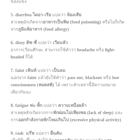
ของแข็ง
5. diarrhea ไดอา-เรีย
แปลว่า
ท้องเสีย
สาเหตุมักเกิดจาก
อาหารเป็นพิษ (food poisoning)
หรือไม่ก็เกิด
จาก
ภูมิแพ้อาหาร (food allergy)
6. dizzy ดิซ-ซี่
แปลว่า
เวียนหัว
อาการเวียนศีรษะ สามารถใช้คำว่า
headache
หรือ
light-
headed
ก็ได้
7. faint
เฟ้นท์
แปลว่า
เป็นลม
นอกจาก
faint
แล้วยังใช้คำว่า
pass out, blackout
หรือ
lose
consciousness (หมดสติ)
ได้ เพราะคำเหล่านี้มีความหมาย
เดียวกันนะ
8. fatigue
ฟะ-ทิ้ก
แปลว่า
ความเหนื่อยล้า
สาเหตุหลักเกิดจากการ
พักผ่อนไม่เพียงพอ (lack of sleep)
และ
การ
ออกกำลังกายหักโหมเกินไป (excessive physical activity)
9. rash
แร๊ช
แปลว่า
ผื่นคัน