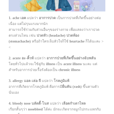
1. ache เอค
แปลว่า
อาการปวด
เป็นการปวดที่เกิดขึ้นอย่างต่อ
เนื่อง แต่ไม่รุนแรงมากนัก
สามารถใช้ร่วมกับส่วนอื่นๆของร่างกาย เพื่อแสดงว่าเราปวด
ตรงส่วนไหน เช่น
ปวดหัว (headache) ปวดท้อง
(stomachache)
หรือถ้าใครเจ็บหัวใจก็ใช้
heartache
ก็ได้นะคะ >
<
2. acute
อะ-คิ้วท์
แปลว่า
อาการป่วยที่เกิดขึ้นอย่างฉับพลัน
โดยทั่วไปแล้วจะใช้คู่กับ
illness
เป็น
acute illness
นะคะ แต่
สำหรับอาการป่วยเรื้อรังต้องเป็น
chronic illness
3. allergy แอล-เล่อ-จี
แปลว่า
โรคภูมิแพ้
อาการที่เกิดจากโรคภูมิแพ้ คือการมี
ผื่นคัน (rash)
ขึ้นตามตัว
นั่นเอง
4. bloody nose บลัดดี้-โนส
แปลว่า
เลือดกำเดาไหล
เรียกสั้นๆว่า
nosebleed
ได้ค่ะ มักจะเกิดจากจมูกไปกระแทกกับ