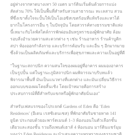
อยู่ห่างจากหาดบางเทา 50 เมตร มาร์ตินเริ่มต้นด้วยการแบ่ง
สัดส่วน 70% ให้เป็นพื้นที่สำหรับสวนสาธารณะ ทะเลสาบ สวน
ที่ซึ่งเขาตั้งใจจะปั้นให้เป็นโอเอซิสเขตร้อนที่แท้จริงและหาได้
ยากในโครงการอื่น ๆ ในปัจจุบัน โดยสวรรค์ทางธรรมชาติแห่ง
นี้เหมาะกับไลฟ์สไตล์การพักผ่อนอันหรูหราของผู้พักอาศัย ล้อม
รอบสิ่งอำนวยความสะดวกต่าง ๆ เช่น ร้านอาหาร ร้านค้าบูติก
สปา ห้องออกกำลังกาย และบริการต้อนรับ และอื่น ๆ อีกมากมาย
ซึ่งล้วนเป็นผลิตภัณฑ์และบริการเพื่อสุขภาพและความเป็นอยู่ที่ดี
“ในฐานะสถาปนิก ความสนใจของผมอยู่ที่อาคาร ผมมองอาคาร
เป็นรูปปั้น แต่ในฐานะภูมิสถาปนิก ผมพิจารณาบริบทแล้ว
พิจารณาพื้นที่ มันเป็นแนวทางที่แตกต่าง และมันเปลี่ยนวิธีการ
ออกแบบของผมโดยสิ้นเชิง โดยเป้าหมายคือการสร้าง
ประสบการณ์ที่ดีสำหรับแขกหรือผู้พักอาศัยนั่นเอง”
สำหรับเฟสแรกของโปรเจกต์ Gardens of Eden คือ ‘Eden
Residences’ (อีเดน เรสซิเดนเซส) ที่พักอาศัยริมชายหาด 141
ยูนิต ประกอบด้วยอะพาร์ตเมนต์ 1–3 ห้องนอนในตัวเลือกชั้น
เดียวและสองชั้น รวมถึงเพนต์เฮาส์ 4 ห้องนอน มาร์ตินแชร์มุม
มองว่า Eden Residences จะนำเสนอความหรูหราของธรรมชาติ