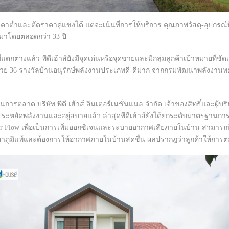
ราคาต่ำและตัดราคาคู่แข่งได้ แต่จะเน้นที่การให้บริการ คุณภาพวัสดุ-อุปกรณ์
ับมาโดยตลอดกว่า 33 ปี
กต่างแล้ว พีดีเฮ้าส์ยังมีจุดเด่นหรือจุดขายและมีกลุ่มลูกค้าเป้าหมายที่ช
ด้วย 36 รางวัลบ้านอนุรักษ์พลังงานประเภทดี-ดีมาก จากกรมพัฒนาพลังงาน
ตลาด บริษัท พีดี เฮ้าส์ อินเตอร์เนชั่นแนล จำกัด เจ้าของสิทธิ์และผู้บริ
านประหยัดพลังงานและอยู่สบายแล้ว ล่าสุดพีดีเฮ้าส์ยังได้ยกระดับมาตรฐานการส
r Flow เพื่อเป็นการเพิ่มออกซิเจนและระบายอากาศเสียภายในบ้าน สามารถป้อ
ปัญหาภูมิแพ้และต้องการให้อากาศภายในบ้านสดชื่น ผลปรากฎว่าลูกค้าให้การต