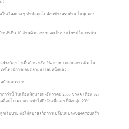
ียว
เรื่องต่าง ๆ ทำข้อมูลไปค่อนข้างครบถ้วน ในมุมมอง
านที่เกิน 10 ล้านด้วย เพราะจะเป็นประโยชน์ในการขับ
งอย่างน้อย 1 หมื่นล้าน หรือ 2% จากประมาณการเดิม ใน
งประเทศไทยมีการผ่อนคลายมารอบหนึ่งแล้ว
มหรือบ้านแนวราบ
กกว่านี้ ในเดือนมิถุนายน-ธันวาคม 2563 ช่วง 6 เดือน 927
่อนไปเพราะว่าเข้าไม่ถึงสินเชื่อเลย ก็คือกลุ่ม 20%
ช่น ลูกเจ็บป่วย พ่อไม่สบาย เกิดการเปลี่ยนแปลงของครอบครัว