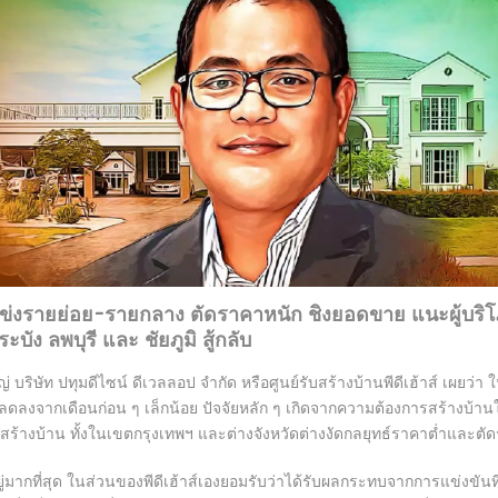
ู่แข่งรายย่อย-รายกลาง ตัดราคาหนัก ชิงยอดขาย แนะผู้บริโ
ง ลพบุรี และ ชัยภูมิ สู้กลับ
บริษัท ปทุมดีไซน์ ดีเวลลอป จำกัด หรือศูนย์รับสร้างบ้านพีดีเฮ้าส์ เผยว่า
รับลดลงจากเดือนก่อน ๆ เล็กน้อย ปัจจัยหลัก ๆ เกิดจากความต้องการสร้างบ้าน
สร้างบ้าน ทั้งในเขตกรุงเทพฯ และต่างจังหวัดต่างงัดกลยุทธ์ราคาต่ำและตั
กที่สุด ในส่วนของพีดีเฮ้าส์เองยอมรับว่าได้รับผลกระทบจากการแข่งขันที่รุน