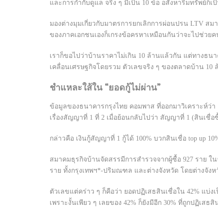
และการกำกับดูแล จริง ๆ มีเป็น 10 ข้อ อสังหาริมทรัพย์ก็เป
มองต่างมุมเกี่ยวกับมาตรการยกเลิกการผ่อนปรน LTV สม
ของภาคเอกชนเองก็เกรงข้อครหาเหมือนกันว่าจะไปช่วย
เราก็ขอไปว่าบ้านราคาไม่เกิน 10 ล้านแล้วกัน แต่ทางธ
เคลื่อนเศรษฐกิจโดยรวม ตัวเลขจริง ๆ ของตลาดบ้าน 10 ล้
ชำแหละใส้ใน “ยอดกู้ไม่ผ่าน”
ข้อมูลของธนาคารกรุงไทย คอมพาส ที่ออกมาวิเคราะห์ว่า 
เรื่องสัญญาที่ 1 ที่ 2 เมื่อย้อนกลับไปว่า สัญญาที่ 1 (
กล่าวคือ เงินกู้สัญญาที่ 1 กู้ได้ 100% บวกสินเชื่อ top up
สมาคมธุรกิจบ้านจัดสรรมีการสำรวจจากผู้ซื้อ 927 ราย ในจ
ราย ทั้งกรุงเทพฯ*-ปริมณฑล และต่างจังหวัด โดยต่างจังหวั
ตัวเลขแต่คร่าว ๆ ก็คือว่า ยอดปฏิเสธสินเชื่อใน 42% แบ่งเ
เพราะงั้นเพียว ๆ เลยของ 42% ก็ยังมีอีก 30% ที่ถูกปฏิเสธสิ