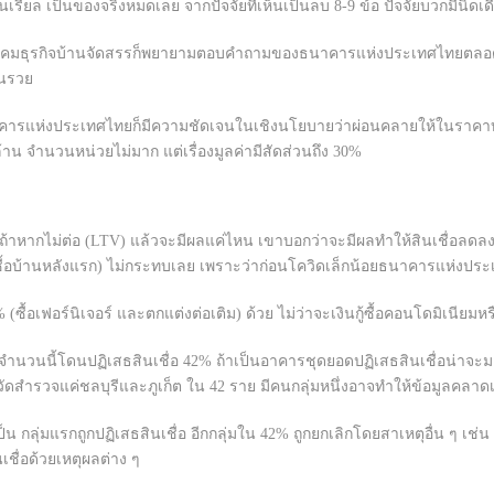
็นเรียล เป็นของจริงหมดเลย จากปัจจัยที่เห็นเป็นลบ 8-9 ข้อ ปัจจัยบวกมีนิดเด
าคมธุรกิจบ้านจัดสรรก็พยายามตอบคำถามของธนาคารแห่งประเทศไทยตลอดใน
คนรวย
นาคารแห่งประเทศไทยก็มีความชัดเจนในเชิงนโยบายว่าผ่อนคลายให้ในราคาบ้
าน จำนวนหน่วยไม่มาก แต่เรื่องมูลค่ามีสัดส่วนถึง 30%
ถ้าหากไม่ต่อ (LTV) แล้วจะมีผลแค่ไหน เขาบอกว่าจะมีผลทำให้สินเชื่อลดล
สินเชื่อซื้อบ้านหลังแรก) ไม่กระทบเลย เพราะว่าก่อนโควิดเล็กน้อยธนาคารแห่
 10% (ซื้อเฟอร์นิเจอร์ และตกแต่งต่อเติม) ด้วย ไม่ว่าจะเงินกู้ซื้อคอนโดมิเนีย
ำนวนนี้โดนปฏิเสธสินเชื่อ 42% ถ้าเป็นอาคารชุดยอดปฏิเสธสินเชื่อน่าจะมา
ดสำรวจแค่ชลบุรีและภูเก็ต ใน 42 ราย มีคนกลุ่มหนึ่งอาจทำให้ข้อมูลคลาดเคลื
ป็น กลุ่มแรกถูกปฏิเสธสินเชื่อ อีกกลุ่มใน 42% ถูกยกเลิกโดยสาเหตุอื่น ๆ เ
นเชื่อด้วยเหตุผลต่าง ๆ