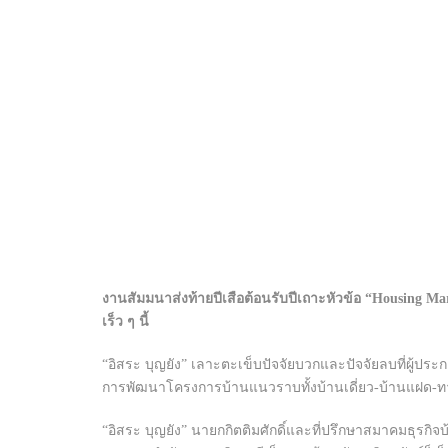
งานสัมมนาส่งท้ายปีเสือต้อนรับปีเถาะหัวข้อ “Housing M
เร็ว ๆ นี้
“อิสระ บุญยัง” เลาะตะเข็บปัจจัยบวกและปัจจัยลบที่ผู้ปร
การพัฒนาโครงการบ้านแนวราบทั้งบ้านเดี่ยว-บ้านแฝด-ทาวน
“อิสระ บุญยัง” นายกกิตติมศักดิ์และที่ปรึกษาสมาคมธุรกิจ