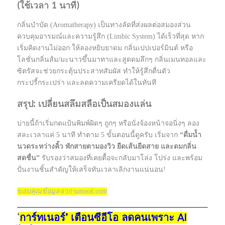
(ใช้เวลา 1 นาที)
กลิ่นบำบัด (Aromatherapy) เป็นทางลัดที่ส่งผลต่อสมองส่วน
ควบคุมอารมณ์และความรู้สึก (Limbic System) ได้เร็วที่สุด หาก
เริ่มคิดงานไม่ออก ให้ลองหยิบยาดม กลิ่นเปปเปอร์มินต์ หรือ
โลชั่นกลิ่นส้ม/มะนาวขึ้นมาทาและสูดดมลึกๆ กลิ่นเมนทอลและ
ซิตรัสจะช่วยกระตุ้นประสาทสัมผัส ทำให้รู้สึกตื่นตัว
กระปรี้กระเปร่า และลดความเครียดได้ในทันที
สรุป: เปลี่ยนสลึมสลือเป็นสมองแล่น
บ่ายนี้ถ้าเริ่มกดแป้นพิมพ์ผิดๆ ถูกๆ หรือนั่งจ้องหน้าจอนิ่งๆ ลอง
สละเวลาแค่ 5 นาที ทำตาม 5 ขั้นตอนนี้ดูครับ เริ่มจาก
“ดื่มน้ำ
นวดระหว่างคิ้ว พักสายตามองวิว ยืดเส้นยืดสาย และดมกลิ่น
สดชื่น”
รับรองว่าสมองที่เคยตื้อจะกลับมาโล่ง โปร่ง และพร้อม
ปั่นงานชิ้นสำคัญให้เสร็จทันเวลาเลิกงานแน่นอน!
ขอบคุณข้อมูลจาก sanook.com
‘
การ์ทเนอร์’ เตือนซีอีโอ ลดคนเพราะ AI