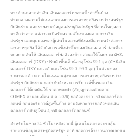
ทางด้านตลาดค่าเงิน เงินดอลลาร์ทยอยแข็งค่าขึ้นบ้าง
ท่ามกลางความไม่แน่นอนของการเจรจาหยุดยิงระหว่างสหรัฐฯ
กับอิหร่าน และรายงานข้อมูลเศรษฐกิจสหรัฐฯ ที่ส่วนใหญ่ออก
มาดีกว่าคาด แต่ภาวะเปิดรับความเสี่ยงของตลาดการเงิน
สหรัฐฯ และมุมมองของผู้เล่นในตลาดที่ยังคงมีความหวังต่อการ
เจรจาหยุดยิง ได้จำกัดการแข็งค่าขึ้นของเงินดอลลาร์ ก่อนที่จะ
ทยอยกดดันให้ เงินดอลลาร์ย่อตัวลงบ้าง ส่งผลให้โดยรวม ดัชนี
เงินดอลลาร์ (DXY) ปรับตัวขึ้นเล็กน้อยสู่โซน 99.1 จุด (ดัชนีเงิน
ดอลลาร์ DXY แกว่งตัวแถวโซน 99.0 -99.3 จุด) ในส่วนของ
ราคาทองคำ ความไม่แน่นอนสูงของการเจรจาหยุดยิงระหว่าง
สหรัฐฯ กับอิหร่าน กอปรกับจังหวะการรีบาวด์ขึ้นของ เงิน
ดอลลาร์ ได้กดดันให้ ราคาทองคำ (สัญญาทองคำตลาด
COMEX ส่งมอบเดือน ส.ค. 2026) ย่อตัวลงราว -50 ดอลลาร์ต่อ
ออนซ์ ก่อนจะรีบาวด์สูงขึ้นบ้าง ตามจังหวะการย่อตัวของเงิน
ดอลลาร์ กลับสู่โซน 4,550 ดอลลาร์ต่อออนซ์
สำหรับในช่วง 24 ชั่วโมงหลังจากนี้ ผู้เล่นในตลาดจะรอลุ้น
รายงานข้อมูลเศรษฐกิจสหรัฐฯ อาทิ ยอดการจ้างงานภาคเอกชน