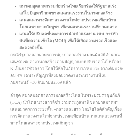
สมาคมอุตสาหกรรมก่อสร้างไทยเรียกร้องให้รัฐบาลเร่ง
แก้ไขปัญหาวิกฤตขาดแคลนแรงงานในภาคก่อสร้าง
เสนอแนวทางจัดหาแรงงานใหม่จากประเทศเพื่อนบ้าน
โดยเฉพาะจากกัมพูชา เพื่อทดแทนแรงงานที่ขาดตลาด
เสนอให้ปรับลดขั้นตอนการนำเข้าแรงงาน เช่น การทำ
บันทึกความเข้าใจ (MOU) เพื่อให้เกิดความรวดเร็วและ
สะดวกยิ่งขึ้น
กรณีรัฐบาลออกมาตรการพยุงภาคก่อสร้าง ผ่อนผันวิธีคำนวณ
เงินชดเชยค่างานก่อสร้างตามสัญญาแบบปรับราคาได้ หรือค่า
K เป็นการชั่วคราว โดยให้หักในอัตราบวก/ลบ 2% จากเดิมบวก/
ลบ 4% เฉพาะสัญญาที่ส่งมอบงวดงานระหว่างวันที่ 28
กุมภาพันธ์ –30 กันยายน2569 แล้ว
ล่าสุด สมาคมอุตสาหกรรมก่อสร้างไทย ในพระบรมราชูปถัมภ์
(TCA) นำโดย นางสาวลิซ่า งามตระกูลพานิชนายกสมาคมฯ
เสนอมาตรการระยะสั้น –กลางและยาว โดยไฮไลต์สำคัญเรื่อง
การจัดหาแรงงานใหม่จากประเทศเพื่อนบ้าน ทดแทนแรงงานที่
ขาดโดยเฉพาะจากประเทศกัมพูชา