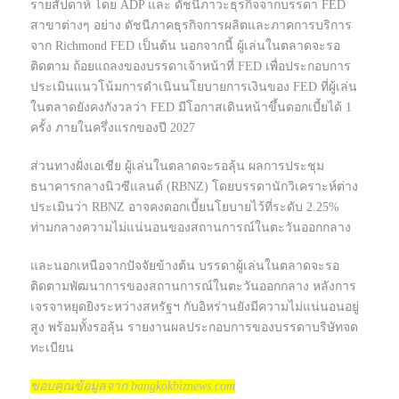
รายสัปดาห์ โดย ADP และ ดัชนีภาวะธุรกิจจากบรรดา FED
สาขาต่างๆ อย่าง ดัชนีภาคธุรกิจการผลิตและภาคการบริการ
จาก Richmond FED เป็นต้น นอกจากนี้ ผู้เล่นในตลาดจะรอ
ติดตาม ถ้อยแถลงของบรรดาเจ้าหน้าที่ FED เพื่อประกอบการ
ประเมินแนวโน้มการดำเนินนโยบายการเงินของ FED ที่ผู้เล่น
ในตลาดยังคงกังวลว่า FED มีโอกาสเดินหน้าขึ้นดอกเบี้ยได้ 1
ครั้ง ภายในครึ่งแรกของปี 2027
ส่วนทางฝั่งเอเชีย ผู้เล่นในตลาดจะรอลุ้น ผลการประชุม
ธนาคารกลางนิวซีแลนด์ (RBNZ) โดยบรรดานักวิเคราะห์ต่าง
ประเมินว่า RBNZ อาจคงดอกเบี้ยนโยบายไว้ที่ระดับ 2.25%
ท่ามกลางความไม่แน่นอนของสถานการณ์ในตะวันออกกลาง
และนอกเหนือจากปัจจัยข้างต้น บรรดาผู้เล่นในตลาดจะรอ
ติดตามพัฒนาการของสถานการณ์ในตะวันออกกลาง หลังการ
เจรจาหยุดยิงระหว่างสหรัฐฯ กับอิหร่านยังมีความไม่แน่นอนอยู่
สูง พร้อมทั้งรอลุ้น รายงานผลประกอบการของบรรดาบริษัทจด
ทะเบียน
ขอบคุณข้อมูลจาก bangkokbiznews.com