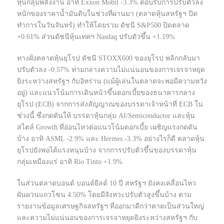
หุ้นกลุ่มพลังงาน อาทิ Exxon Mobil -3.3% ตอบรับการปรับตัวลง
หนักของราคาน้ำมันดิบในช่วงที่ผ่านมา (ตลาดหุ้นสหรัฐฯ ปิด
ทำการในวันจันทร์) ทำให้โดยรวม ดัชนี S&P500 ปิดตลาด
+0.61% ส่วนดัชนีหุ้นเทคฯ Nasdaq ปรับตัวขึ้น +1.19%
ทางฝั่งตลาดหุ้นยุโรป ดัชนี STOXX600 ของยุโรป พลิกกลับมา
ปรับตัวลง -0.57% ท่ามกลางความไม่แน่นอนของการเจรจาหยุด
ยิงระหว่างสหรัฐฯ กับอิหร่าน (แม้ผู้เล่นในตลาดจะพอมีความหวัง
อยู่) และแนวโน้มการเดินหน้าขึ้นดอกเบี้ยของธนาคารกลาง
ยุโรป (ECB) จากการส่งสัญญาณของบรรดาเจ้าหน้าที่ ECB ใน
ช่วงนี้ ซึ่งกดดันให้ บรรดาหุ้นกลุ่ม AI/Semiconductor และหุ้น
สไตล์ Growth ที่อ่อนไหวต่อแนวโน้มดอกเบี้ย เผชิญแรงกดดัน
บ้าง อาทิ ASML -2.9% และ Hermes -3.3% อย่างไรก็ดี ตลาดหุ้น
ยุโรปยังพอได้แรงหนุนบ้าง จากการปรับตัวขึ้นของบรรดาหุ้น
กลุ่มเหมืองแร่ อาทิ Rio Tinto +1.9%
ในส่วนตลาดบอนด์ บอนด์ยีลด์ 10 ปี สหรัฐฯ ยังคงเคลื่อนไหว
ผันผวนแถวโซน 4.50% โดยมีจังหวะปรับตัวสูงขึ้นบ้าง ตาม
รายงานข้อมูลเศรษฐกิจสหรัฐฯ ที่ออกมาดีกว่าคาดเป็นส่วนใหญ่
และความไม่แน่นอนของการเจรจาหยุดยิงระหว่างสหรัฐฯ กับ