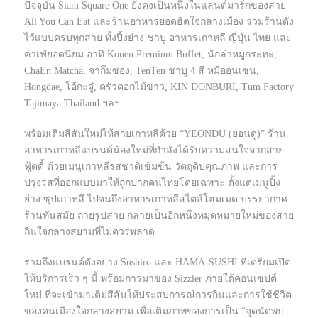
ปัจจุบัน Siam Square One ยังคงเป็นหนึ่งในแลนด์มาร์กของสาย
All You Can Eat และร้านอาหารยอดฮิตใจกลางเมือง รวมร้านดัง
ไว้แบบครบทุกสาย ทั้งปิ้งย่าง ชาบู อาหารเกาหลี ญี่ปุ่น ไทย และ
คาเฟ่ยอดนิยม อาทิ Kouen Premium Buffet, นักล่าหมูกระทะ,
ChaEn Matcha, จากึมซอง, TenTen ชาบู 4 สี หมีออนเซน,
Hongdae, โอ้กะจู๋, ครัวดอกไม้ขาว, KIN DONBURI, Tum Factory
Tajimaya Thailand ฯลฯ
พร้อมเติมสีสันใหม่ให้สายเกาหลีด้วย “YEONDU (ยอนดู)” ร้าน
อาหารเกาหลีแบรนด์น้องใหม่ที่กำลังได้รับความสนใจจากสาย
ฟู้ดดี้ ด้วยเมนูเกาหลีรสชาติเข้มข้น วัตถุดิบคุณภาพ และการ
ปรุงรสที่ออกแบบมาให้ถูกปากคนไทยโดยเฉพาะ ตั้งแต่เมนูปิ้ง
ย่าง ซุปเกาหลี ไปจนถึงอาหารเกาหลีสไตล์โฮมเมด บรรยากาศ
ร้านทันสมัย ถ่ายรูปสวย กลายเป็นอีกหนึ่งหมุดหมายใหม่ของสาย
กินใจกลางสยามที่ไม่ควรพลาด
รวมถึงแบรนด์ดังอย่าง Sushiro และ HAMA-SUSHI ที่เตรียมเปิด
ให้บริการเร็ว ๆ นี้ พร้อมการมาของ Sizzler ภายใต้คอนเซปต์
ใหม่ ที่จะเข้ามาเติมสีสันให้ประสบการณ์การกินและการใช้ชีวิต
ของคนเมืองใจกลางสยาม เพื่อเติมภาพของการเป็น “จุดนัดพบ