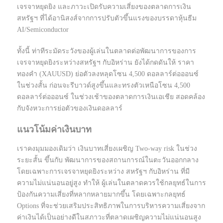
เจรจาหยุดยิง และภาวะเปิดรับความเสี่ยงของตลาดการเงิน
สหรัฐฯ ที่ได้อานิสงส์จากการปรับตัวขึ้นแรงของบรรดาหุ้นธีม
AI/Semiconductor
ทั้งนี้ ท่าทีระมัดระวังของผู้เล่นในตลาดต่อพัฒนาการของการ
เจรจาหยุดยิงระหว่างสหรัฐฯ กับอิหร่าน ยังได้กดดันให้ ราคา
ทองคำ (XAUUSD) ย่อตัวลงหลุดโซน 4,500 ดอลลาร์ต่อออนซ์
ในช่วงสั้น ก่อนจะรีบาวด์สูงขึ้นและทรงตัวเหนือโซน 4,500
ดอลลาร์ต่อออนซ์ ในช่วงเช้าของตลาดการเงินเอเชีย สอดคล้อง
กับจังหวะการย่อตัวของเงินดอลลาร์
แนวโน้มค่าเงินบาท
เราคงมุมมองเดิมว่า เงินบาทเสี่ยงเผชิญ Two-way risk ในช่วง
ระยะสั้น ขึ้นกับ พัฒนาการของสถานการณ์ในตะวันออกกลาง
โดยเฉพาะการเจรจาหยุดยิงระหว่าง สหรัฐฯ กับอิหร่าน ที่มี
ความไม่แน่นอนอยู่สูง ทำให้ ผู้เล่นในตลาดควรใช้กลยุทธ์ในการ
ป้องกันความเสี่ยงที่หลากหลายมากขึ้น โดยเฉพาะกลยุทธ์
Options ที่จะช่วยเสริมประสิทธิภาพในการบริหารความเสี่ยงจาก
ค่าเงินได้เป็นอย่างดีในสภาวะที่ตลาดเผชิญความไม่แน่นอนสูง