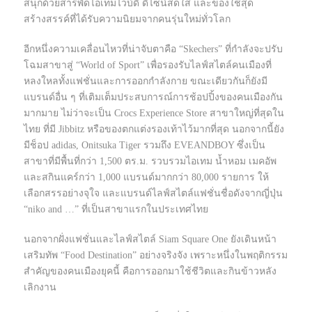
สนุกด้วยสารพัดไอเทมไวบ์ดี ดีไซน์สดใส และของใช้สุด
สร้างสรรค์ที่ได้รับความนิยมจากคนรุ่นใหม่ทั่วโลก
อีกหนึ่งความเคลื่อนไหวที่น่าจับตาคือ “Skechers” ที่กำลังจะปรับ
โฉมสาขาสู่ “World of Sport” เพื่อรองรับไลฟ์สไตล์คนเมืองที่
หลงใหลทั้งแฟชั่นและการออกกำลังกาย ขณะเดียวกันก็ยังมี
แบรนด์อื่น ๆ ที่เติมเต็มประสบการณ์การช้อปปิ้งของคนเมืองกัน
มากมาย ไม่ว่าจะเป็น Crocs Experience Store สาขาใหญ่ที่สุดใน
ไทย ที่มี Jibbitz หรือของตกแต่งรองเท้าไว้มากที่สุด นอกจากนี้ยัง
มีช็อป adidas, Onitsuka Tiger รวมถึง EVEANDBOY ซึ่งเป็น
สาขาที่มีพื้นที่กว่า 1,500 ตร.ม. รวบรวมไอเทม น้ำหอม เมคอัพ
และสกินแคร์กว่า 1,000 แบรนด์มากกว่า 80,000 รายการ ให้
เลือกสรรอย่างจุใจ และแบรนด์ไลฟ์สไตล์แฟชั่นชื่อดังจากญี่ปุ่น
“niko and …” ที่เป็นสาขาแรกในประเทศไทย
นอกจากฝั่งแฟชั่นและไลฟ์สไตล์ Siam Square One ยังเดินหน้า
เสริมทัพ “Food Destination” อย่างจริงจัง เพราะหนึ่งในพฤติกรรม
สำคัญของคนเมืองยุคนี้ คือการออกมาใช้ชีวิตและกินข้าวหลัง
เลิกงาน