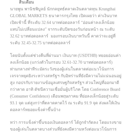
สิ้นเดือน
นายพูน พานิชพิบูลย์ นักกลยุทธ์ตลาดเงินตลาดทุน Krungthai
GLOBAL MARKETS ธนาคารกรุงไทย เปิดเผยว่า ค่าเงินบาท
เปิดเช้านี้ ที่ระดับ 32.64 บาทต่อดอลลาร์ “อ่อนค่าลงเล็กน้อย
แทบไม่เปลี่ยนแปลง” จากระดับปิดของวันก่อนหน้า ณ ระดับ
32.62 บาทต่อดอลลาร์ มองกรอบเงินบาทวันนี้ คาดว่าจะอยู่ที่
ระดับ 32.45-32.75 บาทต่อดอลลาร์
โดยนับตั้งแต่ช่วงคืนที่ผ่านมา เงินบาท (USDTHB) ทยอยอ่อนค่า
ลงเล็กน้อย (แกว่งตัวในกรอบ 32.61-32.70 บาทต่อดอลลาร์)
ท่ามกลางท่าทีระมัดระวังของผู้เล่นในตลาดต่อแนวโน้มการ
เจรจาหยุดยิงระหว่างสหรัฐฯ กับอิหร่านที่ยังมีความไม่แน่นอนอยู่
สูง กอปรกับรายงานข้อมูลเศรษฐกิจสหรัฐฯ ส่วนใหญ่ที่ออกมาดี
กว่าคาด อาทิ ดัชนีความเชื่อมั่นผู้บริโภค โดย Conference Board
(Consumer Confidence) เดือนพฤษภาคม ที่ย่อลงเล็กน้อยสู่ระดับ
93.1 จุด แต่สูงกว่าที่ตลาดคาดไว้ ณ ระดับ 91.9 จุด ส่งผลให้เงิน
ดอลลาร์ทยอยแข็งค่าขึ้นบ้าง
ทว่า การแข็งค่าขึ้นของเงินดอลลาร์ ได้ถูกจำกัดลง โดยแรงขาย
ของผู้เล่นในตลาดบางส่วนที่ยังคงมีความหวังต่อแนวโน้มการ