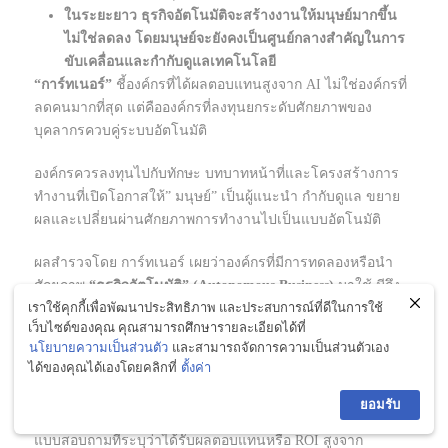
ในระยะยาว ธุรกิจอัตโนมัติจะสร้างงานให้มนุษย์มากขึ้น
ไม่ใช่ลดลง โดยมนุษย์จะยังคงเป็นศูนย์กลางสำคัญในการ
ขับเคลื่อนและกำกับดูแลเทคโนโลยี
“การ์ทเนอร์”
ชี้องค์กรที่ได้ผลตอบแทนสูงจาก AI ไม่ใช่องค์กรที่
ลดคนมากที่สุด แต่คือองค์กรที่ลงทุนยกระดับศักยภาพของ
บุคลากรควบคู่ระบบอัตโนมัติ
องค์กรควรลงทุนไปกับทักษะ บทบาทหน้าที่และโครงสร้างการ
ทำงานที่เปิดโอกาสให้” มนุษย์” เป็นผู้แนะนำ กำกับดูแล ขยาย
ผลและเปลี่ยนผ่านศักยภาพการทำงานไปเป็นแบบอัตโนมัติ
ผลสำรวจโดย การ์ทเนอร์ เผยว่าองค์กรที่มีการทดลองหรือนำ
ศักยภาพ
“ธุรกิจอัตโนมัติ” (Autonomous Business)
มาใช้ มีถึง
เราใช้คุกกี้เพื่อพัฒนาประสิทธิภาพ และประสบการณ์ที่ดีในการใช้
ประมาณ 80% ที่รายงานว่ามีการปรับลดจำนวนพนักงานลง
เว็บไซต์ของคุณ คุณสามารถศึกษารายละเอียดได้ที่
นโยบายความเป็นส่วนตัว
และสามารถจัดการความเป็นส่วนตัวเอง
อย่างไรก็ตาม การปรับลดพนักงานดังกล่าวดูเหมือนจะไม่
ได้ของคุณได้เองโดยคลิกที่
ตั้งค่า
สามารถเปลี่ยนเป็นผลตอบแทนจากการลงทุน (ROI) ได้
ยอมรับ
ผลสำรวจพบว่า อัตราการปรับลดพนักงานระหว่างกลุ่มผู้ตอบ
แบบสอบถามที่ระบุว่าได้รับผลตอบแทนหรือ ROI สูงจาก