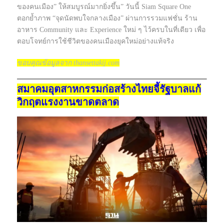
ของคนเมือง” ให้สมบูรณ์มากยิ่งขึ้น” วันนี้ Siam Square One
ตอกย้ำภาพ “จุดนัดพบใจกลางเมือง” ผ่านการรวมแฟชั่น ร้าน
อาหาร Community และ Experience ใหม่ ๆ ไว้ครบในที่เดียว เพื่อ
ตอบโจทย์การใช้ชีวิตของคนเมืองยุคใหม่อย่างแท้จริง
ขอบคุณข้อมูลจาก thansettakij.com
สมาคมอุตสาหกรรมก่อสร้างไทยจี้รัฐบาลแก้
วิกฤตแรงงานขาดตลาด