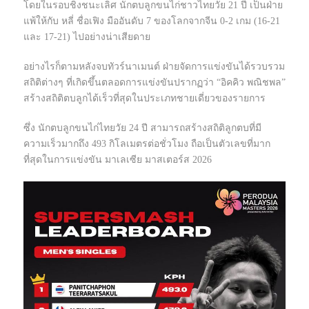
โดยในรอบชิงชนะเลิศ นักตบลูกขนไก่ชาวไทยวัย 21 ปี เป็นฝ่าย
แพ้ให้กับ หลี่ ชื่อเฟิง มืออันดับ 7 ของโลกจากจีน 0-2 เกม (16-21
และ 17-21) ไปอย่างน่าเสียดาย
อย่างไรก็ตามหลังจบทัวร์นาเมนต์ ฝ่ายจัดการแข่งขันได้รวบรวม
สถิติต่างๆ ที่เกิดขึ้นตลอดการแข่งขันปรากฏว่า “อิคคิว พณิชพล”
สร้างสถิติตบลูกได้เร็วที่สุดในประเภทชายเดี่ยวของรายการ
ซึ่ง นักตบลูกขนไก่ไทยวัย 24 ปี สามารถสร้างสถิติลูกตบที่มี
ความเร็วมากถึง 493 กิโลเมตรต่อชั่วโมง ถือเป็นตัวเลขที่มาก
ที่สุดในการแข่งขัน มาเลเซีย มาสเตอร์ส 2026