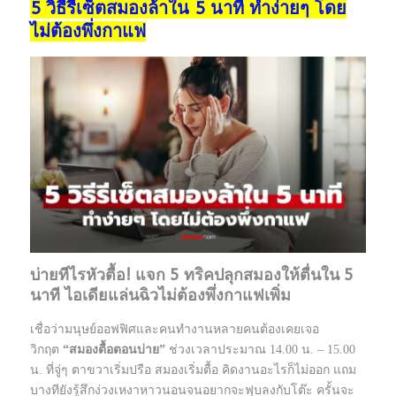
5 วิธีรีเซ็ตสมองล้าใน 5 นาที ทำง่ายๆ โดย
ไม่ต้องพึ่งกาแฟ
บ่ายทีไรหัวตื้อ! แจก 5 ทริคปลุกสมองให้ตื่นใน 5
นาที ไอเดียแล่นฉิวไม่ต้องพึ่งกาแฟเพิ่ม
เชื่อว่ามนุษย์ออฟฟิศและคนทำงานหลายคนต้องเคยเจอ
วิกฤต
“สมองตื้อตอนบ่าย”
ช่วงเวลาประมาณ 14.00 น. – 15.00
น. ที่จู่ๆ ตาขวาเริ่มปรือ สมองเริ่มตื้อ คิดงานอะไรก็ไม่ออก แถม
บางทียังรู้สึกง่วงเหงาหาวนอนจนอยากจะฟุบลงกับโต๊ะ ครั้นจะ