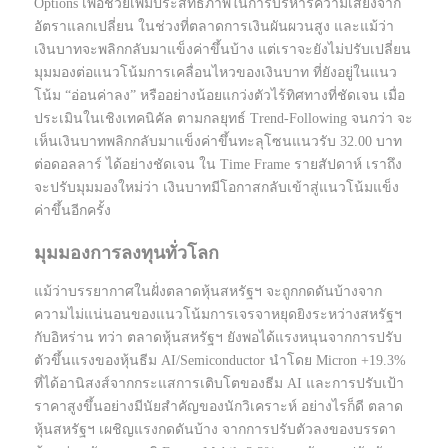
Options เพื่อช่วยเพิ่มประสิทธิภาพในการบริหารความเสี่ยงจาก
อัตราแลกเปลี่ยน ในช่วงที่ตลาดการเงินผันผวนสูง และแม้ว่า
เงินบาทจะพลิกกลับมาแข็งค่าขึ้นบ้าง แต่เราจะยังไม่ปรับเปลี่ยน
มุมมองต่อแนวโน้มการเคลื่อนไหวของเงินบาท ที่ยังอยู่ในแนว
โน้ม “อ่อนค่าลง” หรืออย่างน้อยแกว่งตัวไร้ทิศทางที่ชัดเจน เมื่อ
ประเมินในเชิงเทคนิคัล ตามกลยุทธ์ Trend-Following จนกว่า จะ
เห็นเงินบาทพลิกกลับมาแข็งค่าขึ้นทะลุโซนแนวรับ 32.00 บาท
ต่อดอลลาร์ ได้อย่างชัดเจน ใน Time Frame รายสัปดาห์ เราถึง
จะปรับมุมมองใหม่ว่า เงินบาทมีโอกาสกลับเข้าสู่แนวโน้มแข็ง
ค่าขึ้นอีกครั้ง
มุมมองการลงทุนทั่วโลก
แม้ว่าบรรยากาศในฝั่งตลาดหุ้นสหรัฐฯ จะถูกกดดันบ้างจาก
ความไม่แน่นอนของแนวโน้มการเจรจาหยุดยิงระหว่างสหรัฐฯ
กับอิหร่าน ทว่า ตลาดหุ้นสหรัฐฯ ยังพอได้แรงหนุนจากการปรับ
ตัวขึ้นแรงของหุ้นธีม AI/Semiconductor นำโดย Micron +19.3%
ที่ได้อานิสงส์จากกระแสการเติบโตของธีม AI และการปรับเป้า
ราคาสูงขึ้นอย่างมีนัยสำคัญของนักวิเคราะห์ อย่างไรก็ดี ตลาด
หุ้นสหรัฐฯ เผชิญแรงกดดันบ้าง จากการปรับตัวลงของบรรดา