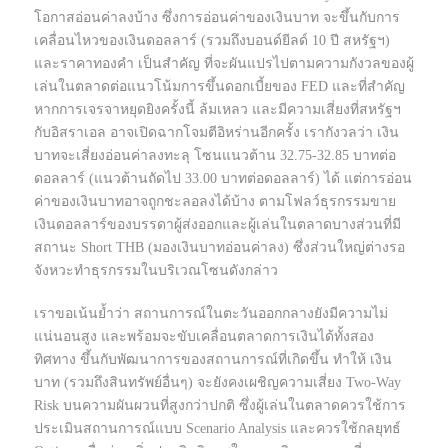
โอกาสอ่อนค่าลงบ้าง ซึ่งการอ่อนค่าของเงินบาท จะขึ้นกับการ
เคลื่อนไหวของเงินดอลลาร์ (รวมถึงบอนด์ยีลด์ 10 ปี สหรัฐฯ)
และราคาทองคำ เป็นสำคัญ ที่จะผันแปรไปตามความกังวลของผู้
เล่นในตลาดต่อแนวโน้มการขึ้นดอกเบี้ยของ FED และที่สำคัญ
หากการเจรจาหยุดยิงครั้งนี้ ล้มเหลว และมีความเสี่ยงที่สหรัฐฯ
กับอิสราเอล อาจเปิดฉากโจมตีอิหร่านอีกครั้ง เรากังวลว่า เงิน
บาทจะเสี่ยงอ่อนค่าลงทะลุ โซนแนวต้าน 32.75-32.85 บาทต่อ
ดอลลาร์ (แนวต้านถัดไป 33.00 บาทต่อดอลลาร์) ได้ แต่การอ่อน
ค่าของเงินบาทอาจถูกชะลอลงได้บ้าง ตามโฟลว์ธุรกรรมขาย
เงินดอลลาร์ของบรรดาผู้ส่งออกและผู้เล่นในตลาดบางส่วนที่มี
สถานะ Short THB (มองเงินบาทอ่อนค่าลง) ซึ่งส่วนใหญ่ต่างรอ
จังหวะทำธุรกรรมในบริเวณโซนดังกล่าว
เราขอเน้นย้ำว่า สถานการณ์ในตะวันออกกลางยังมีความไม่
แน่นอนสูง และพร้อมจะขับเคลื่อนตลาดการเงินได้ทั้งสอง
ทิศทาง ขึ้นกับพัฒนาการของสถานการณ์ที่เกิดขึ้น ทำให้ เงิน
บาท (รวมถึงสินทรัพย์อื่นๆ) จะยังคงเผชิญความเสี่ยง Two-Way
Risk บนความผันผวนที่สูงกว่าปกติ ซึ่งผู้เล่นในตลาดควรใช้การ
ประเมินสถานการณ์แบบ Scenario Analysis และควรใช้กลยุทธ์