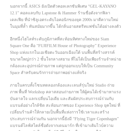
นอกจากนี้ ASICS ยังเปิดตัวคอลเลกชันพิเศษ “GEL-KAYANO
12.1” คอลแลบกับ Lapstone & Hammer ร้านชื่อดังจากฟิลา
เดลเฟีย ที่นำซิลูเอตระดับไอคอนิกของยุค 2000s มาตีความใหม่
ในมุมที่ล้ำ ทันสมัยมากขึ้น ได้กลิ่นอายสตรีทแฟชั่นได้อย่างลงตัว
อีกหนึ่งไฮไลท์ระดับภูมิภาคที่สะท้อนทิศทางใหม่ของ Siam
Square One คือ “FUJIFILM House of Photography” Experience
Shop แห่งแรกในเอเชียตะวันออกเฉียงใต้ บนพื้นที่สร้างสรรค์
ขนาดใหญ่กว่า 2 ชั้นใจกลางสยาม ที่ไม่ได้เป็นเพียงร้านจำหน่าย
กล้องและอุปกรณ์ถ่ายภาพ แต่ถูกออกแบบให้เป็น Community
Space สำหรับคนรักการถ่ายภาพอย่างแท้จริง
ภายในครบทั้งโซนทดลองกล้องและเลนส์รุ่นใหม่ Studio ถ่าย
ภาพ พื้นที่ Workshop คลาสสอนถ่ายภาพ ให้ผู้คนได้เข้ามาหาแรง
บันดาลใจ แลกเปลี่ยนไอเดีย และสัมผัสประสบการณ์ร่วมกับ
แบรนด์อย่างใกล้ชิด สะท้อนภาพของ Experience Shop ยุคใหม่ ที่
เปลี่ยนร้านค้าให้กลายเป็นพื้นที่แห่งการใช้เวลาและสร้าง
ประสบการณ์ร่วมกัน นอกจากนี้ยังมี “Flying Tiger Copenhagen”
แบรนด์ไลฟ์สไตล์ชื่อดังจากเดนมาร์ก ที่เข้ามาเติมไวบ์ความ