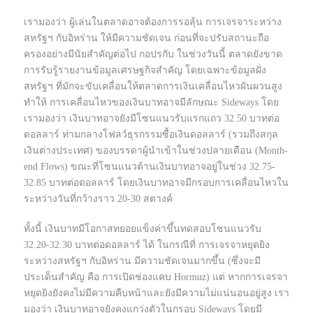
เรามองว่า ผู้เล่นในตลาดอาจต้องการรอลุ้น การเจรจาระหว่าง
สหรัฐฯ กับอิหร่าน ให้มีความชัดเจน ก่อนที่จะปรับสถานะถือ
ครองอย่างมีนัยสำคัญต่อไป กอปรกับ ในช่วงวันนี้ ตลาดยังขาด
การรับรู้รายงานข้อมูลเศรษฐกิจสำคัญ โดยเฉพาะข้อมูลฝั่ง
สหรัฐฯ ที่มักจะขับเคลื่อนให้ตลาดการเงินเคลื่อนไหวผันผวนสูง
ทำให้ การเคลื่อนไหวของเงินบาทอาจมีลักษณะ Sideways โดย
เรามองว่า เงินบาทอาจยังมีโซนแนวรับแรกแถว 32.50 บาทต่อ
ดอลลาร์ ท่ามกลางโฟลว์ธุรกรรมซื้อเงินดอลลาร์ (รวมถึงสกุล
เงินต่างประเทศ) ของบรรดาผู้นำเข้าในช่วงปลายเดือน (Month-
end Flows) ขณะที่โซนแนวต้านเงินบาทอาจอยู่ในช่วง 32.75-
32.85 บาทต่อดอลลาร์ โดยเงินบาทอาจมีกรอบการเคลื่อนไหวใน
ระหว่างวันที่กว้างราว 20-30 สตางค์
ทั้งนี้ เงินบาทมีโอกาสทยอยแข็งค่าขึ้นทดสอบโซนแนวรับ
32.20-32.30 บาทต่อดอลลาร์ ได้ ในกรณีที่ การเจรจาหยุดยิง
ระหว่างสหรัฐฯ กับอิหร่าน มีความชัดเจนมากขึ้น (ซึ่งจะมี
ประเด็นสำคัญ คือ การเปิดช่องแคบ Hormuz) แต่ หากการเจรจา
หยุดยิงยังคงไม่มีความคืบหน้าและยังมีความไม่แน่นอนอยู่สูง เรา
มองว่า เงินบาทอาจยังคงแกว่งตัวในกรอบ Sideways โดยมี