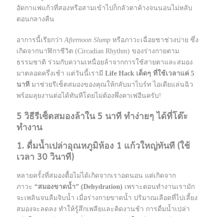
อัดกาแฟแก้วที่สองหรือสามเข้าไปก็กลัวตาค้างจนนอนไม่หลับ
ตอนกลางคืน
อาการนี้เรียกว่า
Afternoon Slump
หรือภาวะเฉื่อยชาช่วงบ่าย ซึ่ง
เกิดจากนาฬิกาชีวิต (Circadian Rhythm) ของร่างกายตาม
ธรรมชาติ ร่วมกับความเหนื่อยล้าจากการใช้สายตาและสมอง
มาตลอดครึ่งเช้า แต่วันนี้เรามี
Life Hack เด็ดๆ ที่ใช้เวลาแค่ 5
นาที
มาช่วยรีเซ็ตสมองของคุณให้กลับมาไบร์ท ไอเดียแล่นฉิว
พร้อมลุยงานต่อได้ทันทีโดยไม่ต้องพึ่งคาเฟอีนครับ!
5 วิธีรีเซ็ตสมองล้าใน 5 นาที ทำง่ายๆ ได้ที่โต๊ะ
ทำงาน
1. ดื่มน้ำเปล่าอุณหภูมิห้อง 1 แก้วใหญ่ทันที (ใช้
เวลา 30 วินาที)
หลายครั้งที่สมองตื้อไม่ได้เกิดจากเราอดนอน แต่เกิดจาก
ภาวะ
“สมองขาดน้ำ” (Dehydration)
เพราะตอนทำงานเรามัก
จะเพลินจนลืมจิบน้ำ เมื่อร่างกายขาดน้ำ ปริมาณเลือดที่ไปเลี้ยง
สมองจะลดลง ทำให้รู้สึกเพลียและคิดงานช้า การดื่มน้ำเปล่า