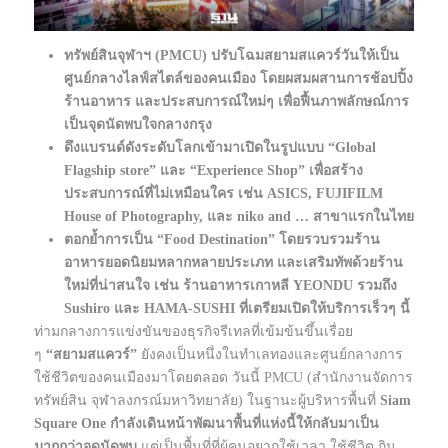
ทรัพย์สินจุฬาฯ (PMCU) ปรับโฉมสยามสแควร์วันให้เป็น
ศูนย์กลางไลฟ์สไตล์ของคนเมือง โดยผสมผสานการช้อปปิ้ง
ร้านอาหาร และประสบการณ์ใหม่ๆ เพื่อฟื้นภาพลักษณ์การ
เป็นจุดนัดพบใจกลางกรุง
ดึงแบรนด์ดังระดับโลกเข้ามาเปิดในรูปแบบ “Global
Flagship store” และ “Experience Shop” เพื่อสร้าง
ประสบการณ์ที่ไม่เหมือนใคร เช่น ASICS, FUJIFILM
House of Photography, และ niko and … สาขาแรกในไทย
ตอกย้ำการเป็น “Food Destination” โดยรวบรวมร้าน
อาหารยอดนิยมหลากหลายประเภท และเสริมทัพด้วยร้าน
ใหม่ที่น่าสนใจ เช่น ร้านอาหารเกาหลี YEONDU รวมถึง
Sushiro และ HAMA-SUSHI ที่เตรียมเปิดให้บริการเร็วๆ นี้
ท่ามกลางการแข่งขันของธุรกิจรีเทลที่เข้มข้นขึ้นเรื่อย
ๆ
“สยามสแควร์”
ยังคงเป็นหนึ่งในทำเลทองและศูนย์กลางการ
ใช้ชีวิตของคนเมืองมาโดยตลอด วันนี้ PMCU (สำนักงานจัดการ
ทรัพย์สิน จุฬาลงกรณ์มหาวิทยาลัย) ในฐานะผู้บริหารพื้นที่
Siam
Square One กำลังเดินหน้าพัฒนาพื้นที่แห่งนี้ให้กลับมาเป็น
มากกว่าจุดนัดพบ
แต่เป็นพื้นที่ที่ผู้คนอยากใช้เวลา ใช้ชีวิต กิน