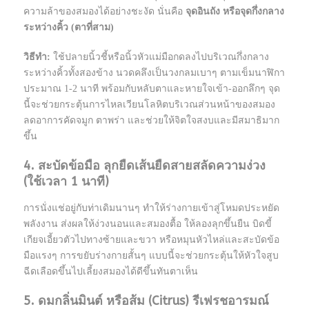
ความล้าของสมองได้อย่างชะงัด นั่นคือ
จุดอินถัง หรือจุดกึ่งกลาง
ระหว่างคิ้ว (ตาที่สาม)
วิธีทำ:
ใช้ปลายนิ้วชี้หรือนิ้วหัวแม่มือกดลงไปบริเวณกึ่งกลาง
ระหว่างคิ้วทั้งสองข้าง นวดคลึงเป็นวงกลมเบาๆ ตามเข็มนาฬิกา
ประมาณ 1-2 นาที พร้อมกับหลับตาและหายใจเข้า-ออกลึกๆ จุด
นี้จะช่วยกระตุ้นการไหลเวียนโลหิตบริเวณส่วนหน้าของสมอง
ลดอาการคัดจมูก ตาพร่า และช่วยให้จิตใจสงบและมีสมาธิมาก
ขึ้น
4. สะบัดข้อมือ ลุกยืดเส้นยืดสายสลัดความง่วง
(ใช้เวลา 1 นาที)
การนั่งแช่อยู่กับท่าเดิมนานๆ ทำให้ร่างกายเข้าสู่โหมดประหยัด
พลังงาน ส่งผลให้ง่วงนอนและสมองตื้อ ให้ลองลุกขึ้นยืน บิดขี้
เกียจเอี้ยวตัวไปทางซ้ายและขวา หรือหมุนหัวไหล่และสะบัดข้อ
มือแรงๆ การขยับร่างกายสั้นๆ แบบนี้จะช่วยกระตุ้นให้หัวใจสูบ
ฉีดเลือดขึ้นไปเลี้ยงสมองได้ดีขึ้นทันตาเห็น
5. ดมกลิ่นมินต์ หรือส้ม (Citrus) รีเฟรชอารมณ์