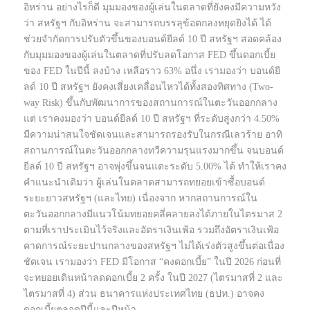
อิหร่าน อย่างไรก็ดี มุมมองของผู้เล่นในตลาดที่ยังคงมีความหวัง
ว่า สหรัฐฯ กับอิหร่าน จะสามารถบรรลุข้อตกลงหยุดยิงได้ ได้
ช่วยจำกัดการปรับตัวขึ้นของบอนด์ยีลด์ 10 ปี สหรัฐฯ สอดคล้อง
กับมุมมองของผู้เล่นในตลาดที่ปรับลดโอกาส FED ขึ้นดอกเบี้ย
ของ FED ในปีนี้ ลงบ้าง เหลือราว 63% อนึ่ง เรามองว่า บอนด์ยี
ลด์ 10 ปี สหรัฐฯ ยังคงเสี่ยงเคลื่อนไหวได้ทั้งสองทิศทาง (Two-
way Risk) ขึ้นกับพัฒนาการของสถานการณ์ในตะวันออกกลาง
แต่ เราคงมองว่า บอนด์ยีลด์ 10 ปี สหรัฐฯ ที่ระดับสูงกว่า 4.50%
มีความน่าสนใจชัดเจนและสามารถรองรับในกรณีเลวร้าย อาทิ
สถานการณ์ในตะวันออกกลางทวีความรุนแรงมากขึ้น จนบอนด์
ยีลด์ 10 ปี สหรัฐฯ อาจพุ่งขึ้นจนแตะระดับ 5.00% ได้ ทำให้เราคง
คำแนะนำเดิมว่า ผู้เล่นในตลาดสามารถทยอยเข้าซื้อบอนด์
ระยะยาวสหรัฐฯ (และไทย) เนื่องจาก หากสถานการณ์ใน
ตะวันออกกลางมีแนวโน้มทยอยคลี่คลายลงได้ภายในไตรมาส 2
ตามที่เราประเมินไว้จริงและอัตราเงินเฟ้อ รวมถึงอัตราเงินเฟ้อ
คาดการณ์ระยะปานกลางของสหรัฐฯ ไม่ได้เร่งตัวสูงขึ้นต่อเนื่อง
ชัดเจน เรามองว่า FED มีโอกาส “คงดอกเบี้ย” ในปี 2026 ก่อนที่
จะทยอยเดินหน้าลดดอกเบี้ย 2 ครั้ง ในปี 2027 (ไตรมาสที่ 2 และ
ไตรมาสที่ 4) ส่วน ธนาคารแห่งประเทศไทย (ธปท.) อาจคง
ดอกเบี้ยตลอดปีนี้และปีหน้า