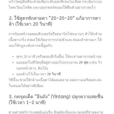
แก้วใหญ่ทันทีจะช่วยเพิ่มระดับออกซิเจนในเลือด กระตุ้นระบบ
ไหลเวียนโลหิต และปลุกเซลล์สมองให้ตื่นตัวอย่างรวดเร็ว
2. ใช้สูตรพักสายตา “20-20-20” แก้อาการตา
ล้า (ใช้เวลา 20 วินาที)
การจ้องหน้าจอคอมพิวเตอร์หรือสมาร์ทโฟนนานๆ ทำให้กล้าม
เนื้อตาเกร็ง ส่งผลให้เกิดอาการปวดหัวและสมองล้าตามมา ให้
ลองใช้กฎระดับสากลนี้ดูครับ:
ทุกๆ 20 นาที (หรือตอนที่เริ่มตื้อ) ให้ละสายตาจากหน้าจอ
มองออกไปที่วัตถุที่อยู่ห่างออกไปประมาณ
20 ฟุต
(เช่น วิว
นอกหน้าต่าง, ต้นไม้)
มองค้างไว้เป็นเวลา
20 วินาที
วิธีนี้จะช่วยให้กล้ามเนื้อตาได้ผ่อนคลาย ลดความเครียดสะสม
ในสมองได้อย่างดีเยี่ยม
3. กดจุดเด็ด “อินถัง” (Yintang) ปลุกความสดชื่น
(ใช้เวลา 1-2 นาที)
ตามศาสตร์การแพทย์แผนจีน มีจุดฝังเข็มและกดจุดที่ช่วยคลาย