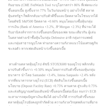
กันยายน (CME FedWatch Tool ระบุโอกาสกว่า 86% ที่เฟดจะเร่ง
ขึ้นดอกเบี้ย สูงขึ้นจาก 77% ในวันก่อนหน้า) อย่างไรก็ดี ตลาด
หุ้นสหรัฐฯ ก็พลิกกลับมาปรับตัวดีขึ้นและปิดตลาดในโซนบวกได้
โดยดัชนี S&P500 ปิดตลาด +0.66% หนุนโดยแรงซื้อหุ้นกลุ่ม
การเงิน (Bank of America +3.2%, JP Morgan +2.3%) ที่น่าจะได้
รับอานิสงส์จากการเร่งขึ้นดอกเบี้ยของเฟด ขณะเดียวกัน ผู้เล่น
ในตลาดต่างเข้าซื้อหุ้นในกลุ่ม Defensive อาทิ กลุ่มการแพทย์
และกลุ่มสาธารณูปโภค ท่ามกลางความกังวลแนวโน้มเศรษฐกิจ
ชะลอตัว หากเฟดเดินหน้าเร่งขึ้นดอกเบี้ย
ทางด้านตลาดหุ้นยุโรป ดัชนี STOXX600 ของยุโรป พลิกกลับ
มาปรับตัวขึ้นราว +0.50% หนุนโดยการปรับตัวขึ้นของหุ้นกลุ่ม
ธนาคาร นำโดย Santander +3.4%, Intesa Sanpaolo +2.4% หลัง
จากที่ธนาคารกลางยุโรป (ECB) ตัดสินใจเร่งขึ้นดอกเบี้ย
นโยบาย (Deposit Facility Rate) +0.75% ตามคาด สู่ระดับ 0.75%
และส่งสัญญาณพร้อมเดินหน้าขึ้นดอกเบี้ยต่อเนื่อง จนกว่า ECB
จะสามารถคุมปัญหาเงินเฟ้อได้ อย่างไรก็ดี การปรับตัวขึ้นของ
ตลาดหุ้นยุโรปยังคงถูกจำกัดด้วย ความกังวลวิกฤตพลังงานที่อาจ