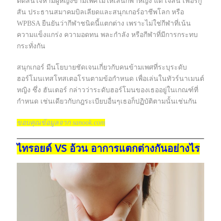
ตัดสินใจห้ามผู้หญิงข้ามเพศไม่ให้เล่นกีฬาหญิง แต่ เจสัน เฟอร์กู
สัน ประธานสมาคมบิลเลียดและสนุกเกอร์อาชีพโลก หรือ
WPBSA ยืนยันว่ากีฬาชนิดนี้แตกต่าง เพราะไม่ใช่กีฬาที่เน้น
ความแข็งแกร่ง ความอดทน พละกำลัง หรือกีฬาที่มีการกระทบ
กระทั่งกัน
สนุกเกอร์ มีนโยบายชัดเจนเกี่ยวกับคนข้ามเพศที่ระบุระดับ
ฮอร์โมนเทสโทสเตอโรนตามข้อกำหนด เพื่อเล่นในทัวร์นาเมนต์
หญิง ซึ่ง ฮันเตอร์ กล่าวว่าระดับฮอร์โมนของเธออยู่ในเกณฑ์ที่
กำหนด เช่นเดียวกับกฎระเบียบอื่นๆเธอก็ปฏิบัติตามนั้นเช่นกัน
ขอบคุณข้อมูลจาก sanook.com
ไทรอยด์ VS อ้วน อาการแตกต่างกันอย่างไร