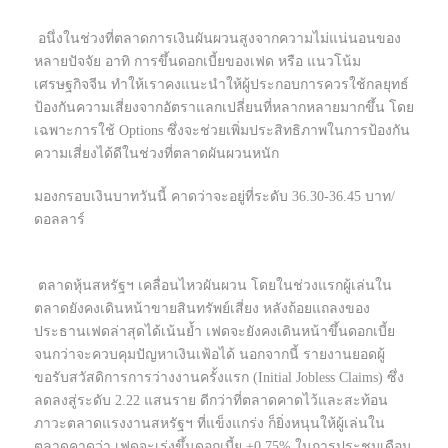
อนึ่งในช่วงที่ตลาดการเงินผันผวนสูงจากความไม่แน่นอนของ
หลายปัจจัย อาทิ การขึ้นดอกเบี้ยของเฟด หรือ แนวโน้ม
เศรษฐกิจจีน ทำให้เราคงแนะนำให้ผู้ประกอบการควรใช้กลยุทธ์
ป้องกันความเสี่ยงจากอัตราแลกเปลี่ยนที่หลากหลายมากขึ้น โดย
เฉพาะการใช้ Options ซึ่งจะช่วยเพิ่มประสิทธิภาพในการป้องกัน
ความเสี่ยงได้ดีในช่วงที่ตลาดผันผวนหนัก
มองกรอบเงินบาทวันนี้ คาดว่าจะอยู่ที่ระดับ 36.30-36.45 บาท/
ดอลลาร์
ตลาดหุ้นสหรัฐฯ เคลื่อนไหวผันผวน โดยในช่วงแรกผู้เล่นใน
ตลาดยังคงเดินหน้าขายสินทรัพย์เสี่ยง หลังถ้อยแถลงของ
ประธานเฟดล่าสุดได้เน้นย้ำ เฟดจะยังคงเดินหน้าขึ้นดอกเบี้ย
จนกว่าจะควบคุมปัญหาเงินเฟ้อได้ นอกจากนี้ รายงานยอดผู้
ขอรับสวัสดิการการว่างงานครั้งแรก (Initial Jobless Claims) ซึ่ง
ลดลงสู่ระดับ 2.22 แสนราย ดีกว่าที่ตลาดคาดไว้และสะท้อน
ภาวะตลาดแรงงานสหรัฐฯ ที่แข็งแกร่ง ก็ยิ่งหนุนให้ผู้เล่นใน
ตลาดคาดว่า เฟดจะเร่งขึ้นดอกเบี้ย +0.75% ในการประชุมเดือน