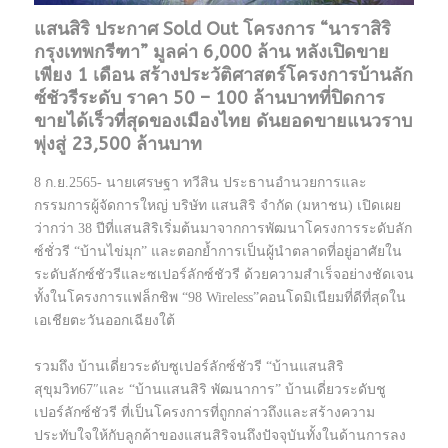
แสนสิริ ประกาศ Sold Out โครงการ “นาราสิริ
กรุงเทพกรีฑา” มูลค่า 6,000 ล้าน หลังเปิดขาย
เพียง 1 เดือน สร้างประวัติศาสตร์โครงการบ้านลัก
ซ์ชัวรีระดับ ราคา 50 – 100 ล้านบาทที่ปิดการ
ขายได้เร็วที่สุดของเมืองไทย ดันยอดขายแนวราบ
พุ่งสู่ 23,500 ล้านบาท
8 ก.ย.2565- นายเศรษฐา ทวีสิน ประธานอำนวยการและ
กรรมการผู้จัดการใหญ่ บริษัท แสนสิริ จำกัด (มหาชน) เปิดเผย
ว่ากว่า 38 ปีที่แสนสิริเริ่มต้นมาจากการพัฒนาโครงการระดับลัก
ซ์ชั่วรี “บ้านไข่มุก” และตอกย้ำการเป็นผู้นำตลาดที่อยู่อาศัยใน
ระดับลักซ์ชัวรีและซเปอร์ลักซ์ชัวรี ด้วยความสำเร็จอย่างชัดเจน
ทั้งในโครงการแฟล็กชิพ “98 Wireless”คอนโดมิเนียมที่ดีที่สุดใน
เอเชียตะวันออกเฉียงใต้
รวมถึง บ้านเดี่ยวระดับซูเปอร์ลักซ์ชัวรี “บ้านแสนสิริ
สุขุมวิท67″และ “บ้านแสนสิริ พัฒนาการ” บ้านเดี่ยวระดับชู
เปอร์ลักซ์ชัวรี ที่เป็นโครงการที่ถูกกล่าวถึงและสร้างความ
ประทับใจให้กับลูกค้าของแสนสิริจนถึงปัจจุบันทั้งในด้านการลง