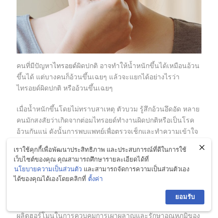
คนที่มีปัญหา
ไทรอยด์
ผิดปกติ อาจทำให้น้ำหนักขึ้นได้เหมือนอ้วน
ขึ้นได้ แต่บางคนก็อ้วนขึ้นเฉยๆ แล้วจะแยกได้อย่างไรว่า
ไทรอยด์ผิดปกติ หรืออ้วนขึ้นเฉยๆ
เมื่อน้ำหนักขึ้นโดยไม่ทราบสาเหตุ ตัวบวม รู้สึกอ้วนอึดอัด หลาย
คนมักสงสัยว่าเกิดจากต่อมไทรอยด์ทำงานผิดปกติหรือเป็นโรค
อ้วนกันแน่ ดังนั้นการพบแพทย์เพื่อตรวจเช็กและทำความเข้าใจ
ให้ถูกต้องก่อนเริ่มรักษาจึงเป็นเรื่องสำคัญเพื่อจะได้ทราบต้นเหตุ
เราใช้คุกกี้เพื่อพัฒนาประสิทธิภาพ และประสบการณ์ที่ดีในการใช้
ที่แท้จริงและดูแลตัวเองได้อย่างถูกวิธี
เว็บไซต์ของคุณ คุณสามารถศึกษารายละเอียดได้ที่
นโยบายความเป็นส่วนตัว
และสามารถจัดการความเป็นส่วนตัวเอง
อันตรายของอาการไทรอยด์ผิดปกติ
ได้ของคุณได้เองโดยคลิกที่
ตั้งค่า
นพ.ณัฐนนท์ มณีเสถียร อายุรแพทย์ผู้เชี่ยวชาญโรคต่อมไร้ท่อ
ยอมรับ
และเมตะบอลิสม โรงพยาบาลกรุงเทพ กล่าวว่า ไทรอยด์มีหน้าที่
ผลิตฮอร์โมนในการควบคุมการเผาผลาญและรักษาอุณหภูมิของ