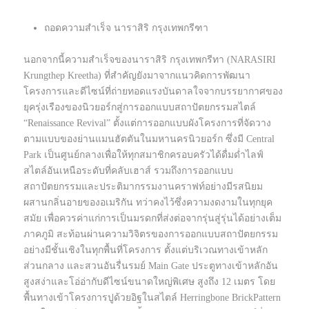
ถอดความสำเร็จ นาราสิริ กรุงเทพกรีฑา
นอกจากนี้ความสำเร็จของนาราสิริ กรุงเทพกรีทา (NARASIRI
Krungthep Kreetha) ที่สำคัญยังมาจากแนวคิดการพัฒนา
โครงการและดีไซน์ที่ถ่ายทอดแรงบันดาลใจจากบรรยากาศของ
ยุครุ่งเรืองของนิวยอร์กสู่การออกแบบสถาปัตยกรรมสไตล์
“Renaissance Revival” ตั้งแต่การออกแบบผังโครงการที่จัดวาง
ตามแบบของย่านแมนฮัตตันในมหานครนิวยอร์ก ซึ่งมี Central
Park เป็นศูนย์กลางเพื่อให้ทุกสมาชิกครอบครัวได้ดื่มด่ำไลฟ์
สไตล์อันเหนือระดับที่คลับเฮาส์ รวมถึงการออกแบบ
สถาปัตยกรรมและประติมากรรมงานคราฟท์อย่างมีรสนิยม
ผสานกลิ่นอายของอเมริกัน ทว่าคงไว้ซึ่งความงดงามในทุกยุค
สมัย เพื่อควรค่าแก่การเป็นมรดกที่ส่งต่อจากรุ่นสู่รุ่นได้อย่างเต็ม
ภาคภูมิ สะท้อนผ่านความวิจิตรของการออกแบบสถาปัตยกรรม
อย่างมีชั้นเชิงในทุกพื้นที่โครงการ ตั้งแต่บริเวณทางเข้าหลัก
ส่วนกลาง และสวนอันรื่นรมย์ Main Gate ประตูทางเข้าหลักอัน
สูงสง่าและโอ่อ่ากับดีไซน์ขนาดใหญ่พิเศษ สูงถึง 12 เมตร โดย
พื้นทางเข้าโครงการปูด้วยอิฐในสไตล์ Herringbone BrickPattern