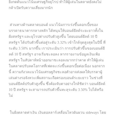
ยิ่งกดดันแนวโน้มเศรษฐกิจยุโรป ทำให้ผู้เล่นในตลาดยังคงไม่
กล้าเปิดรับความเสี่ยงมากนัก
ส่วนทางด้านตลาดบอนด์ แนวโน้มการเร่งขึ้นดอกเบี้ยของ
บรรดาธนาคารกลางหลัก ได้หนุนให้บอนด์ยีลด์ระยะยาวทั้งใน
ฝั่งสหรัฐฯ และยุโรปต่างปรับตัวสูงขึ้น โดยบอนด์ยีลด์ 10 ปี
สหรัฐฯ ได้ปรับตัวขึ้นต่อสู่ระดับ 3.32% เข้าใกล้จุดสูงสุดในปีนี้ ที่
ระดับ 3.50% มากขึ้น เราประเมินว่า การปรับตัวขึ้นของบอนด์ยี
ลด์ 10 ปี สหรัฐฯ อาจเริ่มชะลอลง หากรายงานข้อมูลเงินเฟ้อ
สหรัฐฯ ในสัปดาห์หน้าออกมาชะลอลงมากกว่าคาด ทำให้ผู้เล่น
ในตลาดปรับลดโอกาสที่เฟดจะเร่งขึ้นดอกเบี้ยต่อเนื่อง นอกจาก
นี้ ความกังวลแนวโน้มเศรษฐกิจชะลอตัวอาจส่งผลให้บรรดาผู้
เล่นต่างรอจังหวะเพิ่มสถานะถือครองบอนด์ระยะยาว ในช่วงที่
บอนด์ยีลด์ปรับตัวสูงขึ้น ซึ่งต้องจับตาอย่างใกล้ชิดว่า บอนด์ยีลด์
10 ปี สหรัฐฯ จะสามารถปรับตัวขึ้นทะลุระดับ 3.50% ไปได้หรือ
ไม่
ในฝั่งตลาดค่าเงิน เงินดอลลาร์เคลื่อนไหวผันผวน sideways โดย