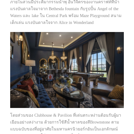
ภายในสวนมีประติมากรรมน้ำพุ อันวิจิตรของงานคราฟท์ที่นำ
แรงบันดาลใจมาจาก Bethesda fountain กับรูปปั้น Angel of the
Waters และ lake ใน Central Park พร้อม Maze Playground สนาม
เด็กเล่น แรงบันดาลใจจาก Alice in Wonderland
โดยส่วนของ Clubhouse & Pavilion ที่เด่นตระหง่านต้อนรับผู้มา
เยือนอย่างสง่างาม ด้วยการใช้สีน้ำตาลของสีBrownstone ตาม
แบบฉบับของที่อยู่อาศัยในมหานครนิวยอร์กอันเป็นเอกลักษณ์