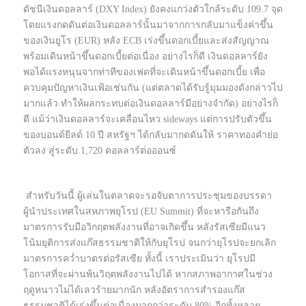
ดัชนีเงินดอลลาร์ (DXY Index) ยังคงแกว่งตัวใกล้ระดับ 109.7 จุด
โดยแรงกดดันต่อเงินดอลลาร์นั้นมาจากการกลับมาแข็งค่าขึ้น
ของเงินยูโร (EUR) หลัง ECB เร่งขึ้นดอกเบี้ยและส่งสัญญาณ
พร้อมเดินหน้าขึ้นดอกเบี้ยต่อเนื่อง อย่างไรก็ดี เงินดอลลาร์ยัง
พอได้แรงหนุนจากท่าทีของเฟดที่จะเดินหน้าขึ้นดอกเบี้ย เพื่อ
ควบคุมปัญหาเงินเฟ้อเช่นกัน (แต่ตลาดได้รับรู้มุมมองดังกล่าวไป
มากแล้ว ทำให้ผลกระทบต่อเงินดอลลาร์มีอย่างจำกัด) อย่างไรก็
ดี แม้ว่าเงินดอลลาร์จะเคลื่อนไหว sideways แต่การปรับตัวขึ้น
ของบอนด์ยีลด์ 10 ปี สหรัฐฯ ได้กลับมากดดันให้ ราคาทองคำย่อ
ตัวลง สู่ระดับ 1,720 ดอลลาร์ต่อออนซ์
สำหรับวันนี้ ผู้เล่นในตลาดจะรอจับตาการประชุมของบรรดา
ผู้นำประเทศในสหภาพยุโรป (EU Summit) ที่จะหารือกันถึง
มาตรการรับมือวิกฤตพลังงานที่อาจเกิดขึ้น หลังรัสเซียมีแนว
โน้มยุติการส่งแก๊สธรรมชาติให้กับยุโรป จนกว่ายุโรปจะยกเลิก
มาตรการคว่ำบาตรต่อรัสเซีย ทั้งนี้ เราประเมินว่า ยุโรปมี
โอกาสที่จะผ่านพ้นวิฤตพลังงานไปได้ หากสภาพอากาศในช่วง
ฤดูหนาวไม่ได้เลวร้ายมากนัก หลังอัตราการสำรองแก๊ส
ธรรมชาติได้เร่งขึ้นต่อเนื่องมากกว่าระดับ 80% อีกทั้งหลาย