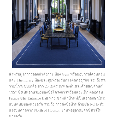
สำหรับผู้รักการออกกำลังกาย ห้อง Gym พร้อมอุปกรณ์ครบครัน
และ The library ห้องประชุมที่รองรับการติดต่อธุรกิจ รวมถึงสระ
ว่ายน้ำระบบเกลือ ยาว 25 เมตร ตกแต่งพื้นสระด้วยสัญลักษณ์
“NS” ซึ่งเป็นอักษรย่อของชื่อโครงการพร้อมสระเด็ก ตลอดจน
Facade ของ Entrance Hall ทางเข้าหน้าบ้านที่เป็นเอกลักษณ์ตาม
แบบฉบับของนิวยอร์ก รวมถึง การตั้งชื่อบ้านด้วยชื่อ NoHo ที่มี
แรงบันดาลจาก North of Houston ย่านที่อยู่อาศัยลักช์ชั่วรีใน
นิวยอร์ก