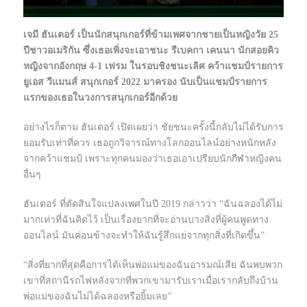
เจมี ฮันเตอร์ เป็นนักสนุกเกอร์ที่ข้ามเพศจากชายเป็นหญิงวัย 25
ปีชาวอเมริกัน ซึ่งเธอเพิ่งจะเอาชนะ รีเบคกา เคนนา นักสอยคิว
หญิงจากอังกฤษ 4-1 เฟรม ในรอบชิงชนะเลิศ คว้าแชมป์รายการ
ยูเอส วีแมนส์ สนุกเกอร์ 2022 มาครอง นับเป็นแชมป์รายการ
แรกของเธอในวงการสนุกเกอร์อีกด้วย
อย่างไรก็ตาม ฮันเตอร์ เปิดเผยว่า ชัยชนะครั้งนี้กลับไม่ได้รับการ
ยอมรับเท่าที่ควร เธอถูกวิจารณ์ทางโลกออนไลน์อย่างหนักหลัง
จากคว้าแชมป์ เพราะทุกคนมองว่าเธอเอาเปรียบนัก
กีฬา
หญิงคน
อื่นๆ
ฮันเตอร์ ที่ตัดสินใจแปลงเพศในปี 2019 กล่าวว่า “ฉันฉลองได้ไม่
มากเท่าที่ฉันคิดไว้ เป็นเรื่องยากที่จะอ่านบางสิ่งที่ผู้คนพูดทาง
ออนไลน์ มันค่อนข้างจะทำให้ฉันรู้สึกแย่จากทุกสิ่งที่เกิดขึ้น”
“สิ่งที่ยากที่สุดคือการได้เห็นพ่อแม่ของฉันอารมณ์เสีย ฉันพบพวก
เขาที่สถานีรถไฟหลังจากที่พวกเขามารับเราเมื่อเรากลับถึงบ้าน
พ่อแม่ของฉันไม่ได้ฉลองหรือยิ้มเลย”