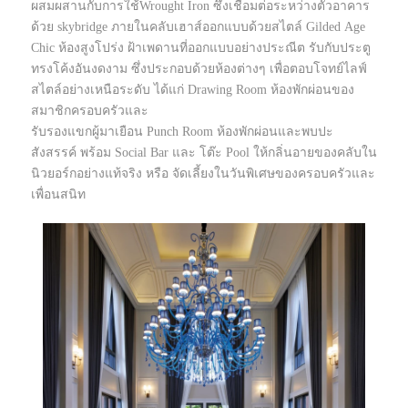
ผสมผสานกับการใช้Wrought Iron ซึ่งเชื่อมต่อระหว่างตัวอาคาร
ด้วย skybridge ภายในคลับเฮาส์ออกแบบด้วยสไตล์ Gilded Age
Chic ห้องสูงโปร่ง ฝ้าเพดานที่ออกแบบอย่างประณีต รับกับประตู
ทรงโค้งอันงดงาม ซึ่งประกอบด้วยห้องต่างๆ เพื่อตอบโจทย์ไลฟ์
สไตล์อย่างเหนือระดับ ได้แก่ Drawing Room ห้องพักผ่อนของ
สมาชิกครอบครัวและ
รับรองแขกผู้มาเยือน Punch Room ห้องพักผ่อนและพบปะ
สังสรรค์ พร้อม Social Bar และ โต๊ะ Pool ให้กลิ่นอายของคลับใน
นิวยอร์กอย่างแท้จริง หรือ จัดเลี้ยงในวันพิเศษของครอบครัวและ
เพื่อนสนิท