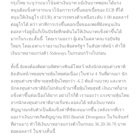
กรุงไทย ระบุว่าแนวโน้มค่าเงินบาท แม้เงินบาทพอจะได้แรง
หนุนฝั่งแข็งค่าจากแนวโน้มการเร่งขึ้นดอกเบี้ยของ ECB ที่ได้
หนุนให้เงินยูโร (EUR) สามารถทรงตัวเหนือระดับ 1.00 ดอลลาร์
ต่อยูโรได้ ทว่า ท่าทีการเร่งขึ้นดอกเบี้ยของเฟดที่ยังหนุนเงิน
ดอลลาร์อยู่นั้นก็เป็นปัจจัยที่กดดันไม่ให้เงินบาทแข็งค่าขึ้นได้
มากในระยะสั้นนี้ โดยเรามองว่า ผู้เล่นในตลาดจะรอปัจจัย
ใหม่ๆ โดยเฉพาะรายงานเงินเฟ้อสหรัฐฯ ในสัปดาห์หน้า ทำให้
เงินบาทอาจแกว่งตัว Sideways ในกรอบกว้างไปก่อน
ทั้งนี้ ยังคงต้องติดตามทิศทางฟันด์โฟลว์ หลังนักลงทุนต่างชาติ
ยังเดินหน้าทยอยขายหุ้นไทยต่อเนื่อง (ในช่วง 4 วันที่ผ่านมา นัก
ลงทุนต่างชาติขายสุทธิหุ้นไทยกว่า -6.5 พันล้านบาท) และหาก
นักลงทุนต่างชาติยังไม่กลับเข้ามาซื้อหุ้นไทยสุทธิ เงินบาทก็อาจ
แข็งค่าขึ้นต่อเนื่องได้ยาก อย่างไรก็ดี เรามองว่า แรงขายหุ้นไทย
จากนักลงทุนต่างชาติอาจเริ่มชะลอลงได้ หลังเงินบาทส่ง
สัญญาณกลับตัวเป็นฝั่งแข็งค่าที่ชัดเจนมากขึ้น (หลังจากที่เรา
มองว่าเงินบาทเกิดสัญญาณ RSI Bearish Divergence ในวันจันทร์
ที่ผ่านมา) ทำให้เงินบาทอาจแกว่งตัวในกรอบ 36.20-36.70 บาท
ต่อดอลลาร์ ในช่วงสั้นนี้