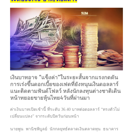
เงินบาทอาจ “แข็งค่า”ในระยะสั้นจากแรงกดดัน
การเร่งขึ้นดอกเบี้ยของเฟดที่ยังหนุนเงินดอลลาร์
แนะติดตามฟันด์โฟลว์ หลังนักลงทุนต่างชาติเดิน
หน้าทยอยขายหุ้นไทย4วันที่ผ่านมา
ค่าเงินบาทเปิดเช้านี้ ที่ระดับ 36.40 บาทต่อดอลลาร์ “ทรงตัวไม่
เปลี่ยนแปลง” จากระดับปิดวันก่อนหน้า
นายพูน พานิชพิบูลย์ นักกลยุทธ์ตลาดเงินตลาดทุน ธนาคาร