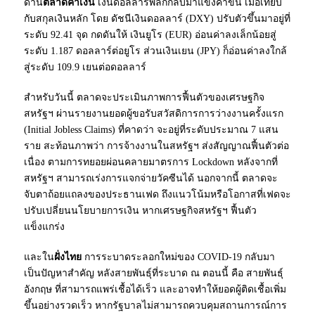
ด้าน
ตลาดค่าเงิน
เงินดอลลาร์พลิกกลับมาแข็งค่าขึ้น เมื่อเทียบ
กับสกุลเงินหลัก โดย ดัชนีเงินดอลลาร์ (DXY) ปรับตัวขึ้นมาอยู่ที่
ระดับ 92.41 จุด กดดันให้ เงินยูโร (EUR) อ่อนค่าลงเล็กน้อยสู่
ระดับ 1.187 ดอลลาร์ต่อยูโร ส่วนเงินเยน (JPY) ก็อ่อนค่าลงใกล้
สู่ระดับ 109.9 เยนต่อดอลลาร์
สำหรับวันนี้ ตลาดจะประเมินภาพการฟื้นตัวของเศรษฐกิจ
สหรัฐฯ ผ่านรายงานยอดผู้ขอรับสวัสดิการการว่างงานครั้งแรก
(Initial Jobless Claims) ที่คาดว่า จะอยู่ที่ระดับประมาณ 7 แสน
ราย สะท้อนภาพว่า การจ้างงานในสหรัฐฯ ส่งสัญญาณฟื้นตัวต่อ
เนื่อง ตามการทยอยผ่อนคลายมาตรการ Lockdown หลังจากที่
สหรัฐฯ สามารถเร่งการแจกจ่ายวัคซีนได้ นอกจากนี้ ตลาดจะ
จับตาถ้อยแถลงของประธานเฟด ถึงแนวโน้มหรือโอกาสที่เฟดจะ
ปรับเปลี่ยนนโยบายการเงิน หากเศรษฐกิจสหรัฐฯ ฟื้นตัว
แข็งแกร่ง
และใน
ฝั่งไทย
การระบาดระลอกใหม่ของ COVID-19 กลับมา
เป็นปัญหาสำคัญ หลังสายพันธุ์ที่ระบาด ณ ตอนนี้ คือ สายพันธุ์
อังกฤษ ที่สามารถแพร่เชื้อได้เร็ว และอาจทำให้ยอดผู้ติดเชื้อเพิ่ม
ขึ้นอย่างรวดเร็ว หากรัฐบาลไม่สามารถควบคุมสถานการณ์การ