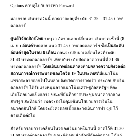
Options ควบคู่ไปกับการทำ Forward
มองกรอบเงินบาทวันนี้ คาดว่าจะอยู่ที่ระดับ 31.35 – 31.45 บาท/
ดอลลาร์
ศูนย์วิจัยกสิกรไทย
ระบุว่า อัตราแลกเปลี่ยนค่า เงินบาทเช้านี้ (8
เม.ย.)
อ่อนค่า
ทดสอบแนว 31.45 บาทต่อดอลลาร์ฯ ซึ่ง
เป็นระดับ
อ่อนค่าสุดในรอบ 6 เดือน
ก่อนจะกลับมาเคลื่อนไหวที่ระดับ
31.43 บาทต่อดอลลาร์ฯ เทียบกับระดับปิดตลาดวานนี้ที่ 31.36
บาทต่อดอลลาร์ฯ
โดยเงินบาทอ่อนค่าลงท่ามกลางความกังวลต่อ
สถานการณ์การระบาดของโควิด 19 ในประเทศ
ที่มีแนวโน้ม
แพร่กระจายออกไปในหลายจังหวัดอย่างรวดเร็ว ประกอบกับเงิน
ดอลลาร์ฯ ได้รับแรงหนุนจากแนวโน้มเศรษฐกิจสหรัฐฯ ที่จะ
เติบโตอย่างแข็งแกร่ง ขณะที่บันทึกการประชุมธนาคารกลาง
สหรัฐฯ สะท้อนว่า เฟดจะยังไม่คุมเข้มนโยบายการเงินใน
อนาคตอันใกล้ โดยจะยังคงดอกเบี้ยและวงเงินการทำ QE ไว้
ตามเดิมต่อไป
สำหรับกรอบการเคลื่อนไหวของเงินบาทในวันนี้ คาดไว้ที่ 31.20-
31.60 บาทต่อดอลลาร์ฯ ขณะที่ปัจจัยสำคัญที่ต้องติดตาม ได้แก่