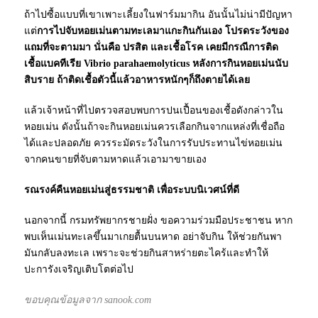
ถ้าไปซื้อแบบที่เขาเพาะเลี้ยงในฟาร์มมากิน อันนั้นไม่น่ามีปัญหา
แต่
การไปจับหอยเม่นตามทะเลมาแกะกินกันเอง โปรดระวังของ
แถมที่จะตามมา นั่นคือ ปรสิต และเชื้อโรค เคยมีกรณีการติด
เชื้อแบคทีเรีย Vibrio parahaemolyticus หลังการกินหอยเม่นนับ
สิบราย ถ้าติดเชื้อตัวนี้แล้วอาหารหนักๆก็ถึงตายได้เลย
แล้วเจ้าหน้าที่ไปตรวจสอบพบการปนเปื้อนของเชื้อดังกล่าวใน
หอยเม่น ดังนั้นถ้าจะกินหอยเม่นควรเลือกกินจากแหล่งที่เชื่อถือ
ได้และปลอดภัย ควรระมัดระวังในการรับประทานไข่หอยเม่น
จากคนขายที่จับตามหาดแล้วเอามาขายเอง
รณรงค์คืนหอยเม่นสู่ธรรมชาติ เพื่อระบบนิเวศน์ที่ดี
นอกจากนี้ กรมทรัพยากรชายฝั่ง ขอความร่วมมือประชาชน หาก
พบเห็นเม่นทะเลขึ้นมาเกยตื้นบนหาด อย่าจับกิน ให้ช่วยกันพา
มันกลับลงทะเล เพราะจะช่วยกินสาหร่ายตะไคร้และทำให้
ปะการังเจริญเติบโตต่อไป
ขอบคุณข้อมูลจาก sanook.com