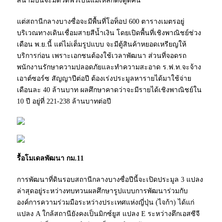
สนามบินจะมีดิวตี้ฟรีเป็นแม่เหล็กดึงดูดคน
แต่สถานีกลางบางซื่อจะมีพื้นที่โอท็อป 600 ตารางเมตรอยู่
บริเวณทางเดินเชื่อมสายสีน้ำเงิน โดยเปิดพื้นที่เชิงพาณิชย์ช่วง
เดือน พ.ย.นี้ แต่ไม่เต็มรูปแบบ จะมีตู้สินค้าหยอดเหรียญให้
บริการก่อน เพราะเอกชนต้องใช้เวลาพัฒนา ส่วนที่จอดรถ
พนักงานรักษาความปลอดภัยและทำความสะอาด ร.ฟ.ท.จะจ้าง
เอาต์ซอร์ซ สัญญาปีต่อปี ต้องเร่งประมูลหารายได้มาใช้จ่าย
เดือนละ 40 ล้านบาท ผลศึกษาคาดว่าจะมีรายได้เชิงพาณิชย์ใน
10 ปี อยู่ที่ 221-238 ล้านบาทต่อปี
รื้อโมเดลพัฒนา กม.11
การพัฒนาที่ดินรอบสถานีกลางบางซื่อปีนี้จะเปิดประมูล 3 แปลง
ล่าสุดอยู่ระหว่างทบทวนผลศึกษารูปแบบการพัฒนาร่วมกับ
องค์การความร่วมมือระหว่างประเทศแห่งญี่ปุ่น (ไจก้า) ได้แก่
แปลง A ใกล้สถานียังคงเป็นมิกซ์ยูส แปลง E ระหว่างตึกเอสซีจี