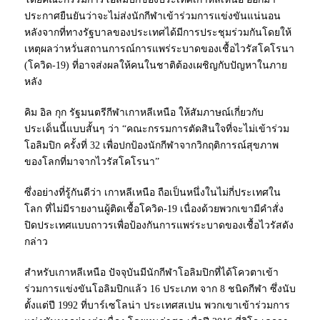
ประกาศยืนยันว่าจะไม่ส่งนักกีฬาเข้าร่วมการแข่งขันแน่นอน
หลังจากที่ทางรัฐบาลของประเทศได้มีการประชุมร่วมกันโดยให้
เหตุผลว่าหวั่นสถานการณ์การแพร่ระบาดของเชื้อไวรัสโคโรนา
(
โควิด
-19) ที่อาจส่งผลให้คนในชาติต้องเผชิญกับปัญหาในภาย
หลัง
คิม อิล กุก รัฐมนตรีกีฬาเกาหลีเหนือ ให้สัมภาษณ์เกี่ยวกับ
ประเด็นนี้แบบสั้นๆ ว่า “คณะกรรมการตัดสินใจที่จะไม่เข้าร่วม
โอลิมปิก ครั้งที่ 32 เพื่อปกป้องนักกีฬาจากวิกฤติการณ์สุขภาพ
ของโลกที่มาจากไวรัสโคโรนา”
ซึ่งอย่างที่รู้กันดีว่า เกาหลีเหนือ ถือเป็นหนึ่งในไม่กี่ประเทศใน
โลก ที่ไม่มีรายงานผู้ติดเชื้อ
โควิด-19
เนื่องด้วยพวกเขามีคำสั่ง
ปิดประเทศแบบถาวรเพื่อป้องกันการแพร่ระบาดของเชื้อไวรัสดัง
กล่าว
สำหรับเกาหลีเหนือ ปัจจุบันมีนักกีฬาโอลิมปิกที่ได้โควตาเข้า
ร่วมการแข่งขันโอลิมปิกแล้ว 16 ประเภท จาก 8 ชนิดกีฬา ซึ่งนับ
ตั้งแต่ปี 1992 ที่
บาร์เซโลน่า
ประเทศสเปน พวกเขาเข้าร่วมการ