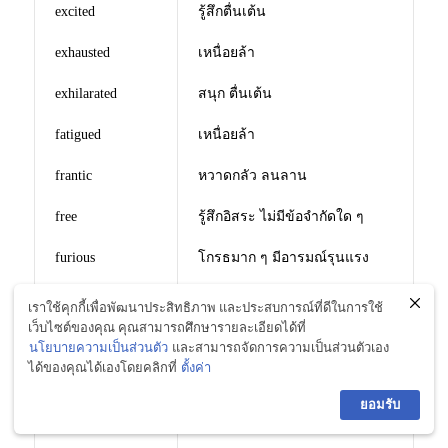
excited
รู้สึกตื่นเต้น
exhausted
เหนื่อยล้า
exhilarated
สนุก ตื่นเต้น
fatigued
เหนื่อยล้า
frantic
หวาดกลัว ลนลาน
free
รู้สึกอิสระ ไม่มีข้อจำกัดใด ๆ
furious
โกรธมาก ๆ มีอารมณ์รุนแรง
gay
รู้สึกเบิกบาน สำราญใจ
เราใช้คุกกี้เพื่อพัฒนาประสิทธิภาพ และประสบการณ์ที่ดีในการใช้
เว็บไซต์ของคุณ คุณสามารถศึกษารายละเอียดได้ที่
glad
ดีใจ
นโยบายความเป็นส่วนตัว
และสามารถจัดการความเป็นส่วนตัวเอง
ได้ของคุณได้เองโดยคลิกที่
ตั้งค่า
gleeful
ยินดี
ยอมรับ
gloomy
เศร้าหมอง