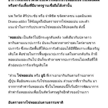
อาการหนักถึงชีวิตได้ แนะควรเลือกกินไข่หอยเม่นจากแหล่งผลิต
หรือฟาร์มเลี้ยงที่มีมาตรฐานเชื่อถือได้เท่านั้น
นพ.วิทวัส ศิริประชัย หรือ จ่าพิชิต ขจัดพาลชน แอดมินเพจ
Drama-addict
ให้ข้อมูลถึงอันตรายจากไข่หอยเม่น และคำ
แนะนำในการรับประทานไข่หอยเม่นให้ปลอดภัย ดังนี้
“
หอยเม่น
เป็นสัตว์ไม่มีกระดูกสันหลัง วงศ์เดียวกับปลาดาว
หากินตามแนวปะการัง มันจะกินพวกสาหร่ายตะไคร่ตามซาก
ปะการัง ซึ่งจะเปิดพื้นที่ให้ปะการังตัวอ่อนได้มีที่ยึดเกาะเพื่อเจริญ
เติบโต คือช่วยในการฟื้นฟูแนวปะการัง แต่ในทางกลับกัน ถ้ามี
หอยเม่นเยอะเกินไป มันก็จะทำลายซากปะการังจนไม่เหลือที่ให้
ตัวอ่อนปะการังเจริญเติบโต
“ส่วน
ไข่หอยเม่น
หรือ
อูนิ
ที่เราเอามากินกันตาม
ร้านอาหาร
ญี่ปุ่น คืออัณฑะและรังไข่ของหอยเม่น ส่วนมากที่เรากินกัน มา
จากการทำฟาร์มหอยเม่น ซึ่งในไทยตอนนี้ก็เริ่มมีการพัฒนาการ
ทำฟาร์มหอยเม่นเพื่อเป็นสัตว์เศรษฐกิจอีกตัวของบ้านเรา
อันตรายจากไข่หอยเม่นตามธรรมชาติ