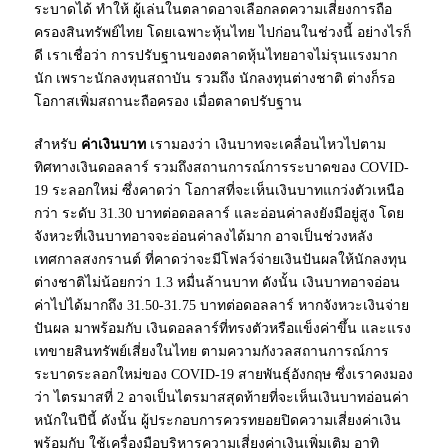
ระบาดได้ ทำให้ ผู้เล่นในตลาดอาจเลือกลดความเสี่ยงการถือ
ครองสินทรัพย์ไทย โดยเฉพาะหุ้นไทย ไปก่อนในช่วงนี้ อย่างไรก็
ดี เราเชื่อว่า การปรับฐานของตลาดหุ้นไทยอาจไม่รุนแรงมาก
นัก เพราะนักลงทุนสถาบัน รวมถึง นักลงทุนต่างชาติ ต่างก็รอ
โอกาสเพิ่มสถานะถือครอง เมื่อตลาดปรับฐาน
สำหรับ
ค่าเงินบาท
เรามองว่า เงินบาทจะเคลื่อนไหวไปตาม
ทิศทางเงินดอลลาร์ รวมถึงสถานการณ์การระบาดของ COVID-
19 ระลอกใหม่ ซึ่งคาดว่า โอกาสที่จะเห็นเงินบาทแกว่งตัวเหนือ
กว่า ระดับ 31.30 บาทต่อดอลลาร์ และอ่อนค่าลงยังมีอยู่สูง โดย
จังหวะที่เงินบาทอาจจะอ่อนค่าลงได้มาก อาจเป็นช่วงหลัง
เทศกาลสงกรานต์ ที่คาดว่าจะมีโฟลว์จ่ายเงินปันผลให้นักลงทุน
ต่างชาติไม่น้อยกว่า 1.3 หมื่นล้านบาท ดังนั้น เงินบาทอาจอ่อน
ค่าไปได้มากถึง 31.50-31.75 บาทต่อดอลลาร์ หากจังหวะเงินจ่าย
ปันผล มาพร้อมกับ เงินดอลลาร์ที่ทรงตัวหรือแข็งค่าขึ้น และแรง
เทขายสินทรัพย์เสี่ยงในไทย ตามความกังวลสถานการณ์การ
ระบาดระลอกใหม่ของ COVID-19 สายพันธุ์อังกฤษ ซึ่งเราคงมอง
ว่า ไตรมาสที่ 2 อาจเป็นไตรมาสสุดท้ายที่จะเห็นเงินบาทอ่อนค่า
หนักในปีนี้ ดังนั้น ผู้ประกอบการควรทยอยปิดความเสี่ยงค่าเงิน
พร้อมกับ ใช้เครื่องมือบริหารความเสี่ยงค่าเงินเพิ่มเติม อาทิ