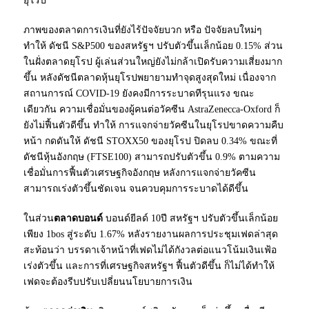
ยุโรป
ภาพของตลาดการเงินที่ยังไร้ปัจจัยบวก หรือ ปัจจัยลบใหม่ๆ
ทำให้ ดัชนี S&P500 ของสหรัฐฯ ปรับตัวขึ้นเล็กน้อย 0.15% ส่วน
ในฝั่งตลาดยุโรป ผู้เล่นส่วนใหญ่ยังไม่กล้าเปิดรับความเสี่ยงมาก
ขึ้น หลังดัชนีตลาดหุ้นยุโรปพยายามทำจุดสูงสุดใหม่ เนื่องจาก
สถานการณ์ COVID-19 ยังคงมีการระบาดทีรุนแรง ขณะ
เดียวกัน ความเชื่อมั่นของผู้คนต่อวัคซีน AstraZenecca-Oxford ก็
ยังไม่ฟื้นตัวดีขึ้น ทำให้ การแจกจ่ายวัคซีนในยุโรปขาดความคืบ
หน้า กดดันให้ ดัชนี STOXX50 ของยุโรป ปิดลบ 0.34% ขณะที่
ดัชนีหุ้นอังกฤษ (FTSE100) สามารถปรับตัวขึ้น 0.9% ตามความ
เชื่อมั่นการฟื้นตัวเศรษฐกิจอังกฤษ หลังการแจกจ่ายวัคซีน
สามารถเร่งตัวขึ้นชัดเจน จนควบคุมการระบาดได้ดีขึ้น
ในส่วน
ตลาดบอนด์
บอนด์ยีลด์ 10ปี สหรัฐฯ ปรับตัวขึ้นเล็กน้อย
เพียง 1bos สู่ระดับ 1.67% หลังรายงานผลการประชุมเฟดล่าสุด
สะท้อนว่า บรรดาเจ้าหน้าที่เฟดไม่ได้กังวลต่อแนวโน้มเงินเฟ้อ
เร่งตัวขึ้น และการที่เศรษฐกิจสหรัฐฯ ฟื้นตัวดีขึ้น ก็ไม่ได้ทำให้
เฟดจะต้องรีบปรับเปลี่ยนนโยบายการเงิน