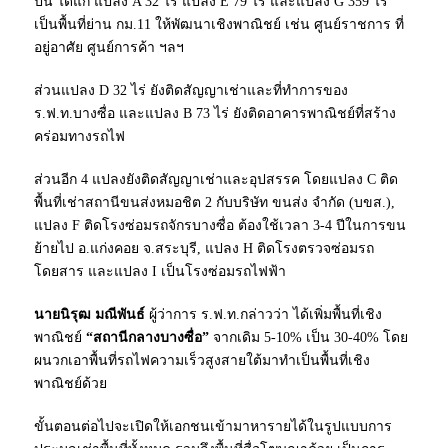
ปีนี้ ได้แก่ แปลง A 32 ไร่ แปลง E 79 ไร่ และแปลง G 359 ไร่
เป็นพื้นที่ย่าน กม.11 ให้พัฒนาเชิงพาณิชย์ เช่น ศูนย์ราชการ ที่
อยู่อาศัย ศูนย์การค้า ฯลฯ
ส่วนแปลง D 32 ไร่ ยังติดสัญญาเช่าและที่ทำการของ
ร.ฟ.ท.บางซื่อ และแปลง B 73 ไร่ ยังติดอาคารพาณิชย์ที่สร้าง
คร่อมทางรถไฟ
ส่วนอีก 4 แปลงยังติดสัญญาเช่าและอุปสรรค โดยแปลง C ติด
พื้นที่เช่าสถานีขนส่งหมอชิต 2 กับบริษัท ขนส่ง จำกัด (บขส.),
แปลง F ติดโรงซ่อมรถจักรบางซื่อ ต้องใช้เวลา 3-4 ปีในการขน
ย้ายไป อ.แก่งคอย จ.สระบุรี, แปลง H ติดโรงตรวจซ่อมรถ
โดยสาร และแปลง I เป็นโรงซ่อมรถไฟฟ้า
นายนิรุฒ มณีพันธ์
ผู้ว่าการ ร.ฟ.ท.กล่าวว่า ได้เพิ่มพื้นที่เชิง
พาณิชย์
“สถานีกลางบางซื่อ”
จากเดิม 5-10% เป็น 30-40% โดย
ผนวกเอาพื้นที่รถไฟความเร็วสูงสายใต้มาทำเป็นพื้นที่เชิง
พาณิชย์ด้วย
ขั้นตอนต่อไปจะเปิดให้เอกชนเข้ามาหารายได้ในรูปแบบการ