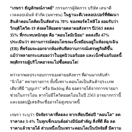
“เกษรา ธัญลักษณ์ภาคย์”
กรรมการผู้จัดการ บริษัท เสนาดี
เวลลอปเม้นท์ จำกัด (มหาชน)
ในฐานะดีเวลลอปเปอร์ที่พัฒนา
สินค้าคอนโดคิดเป็นสัดส่วน 70% ของพอร์ตโฟลิโอ ยอมรับว่า
วิกฤติโควิด-19 ส่งผลให้ยอดขายตลาดอสังหาฯ ปี2563 ลดลง
35% ที่กระทบหนักสุด คือ “คอนโดมิเนียม” ลดลงถึง 47%
ประเมินว่า สถานการณ์คอนโดขณะนี้เหมือนอยู่ในห้องฉุกเฉิน
(ER) ที่พร้อมจะออกจากห้องทันทีสถานการณ์เศรษฐกิจดีขึ้น
แม้ว่าหลายกระแสมองว่าในยุคนิวนอร์มอล และเน็กซ์นอร์มอลนี้
พฤติกรรมผู้บริโภคอาจจะไม่ซื้อคอนโด!
ทว่าจากผลประกอบการของค่ายอสังหาฯ ที่ผ่านมากลับทำ
“นิวไฮ” หลายรายการ ทั้งนี้เพราะคอนโดเป็นสินค้าประเภท
เดียวที่มี “บุญเก่า” หรือ Backlog คือ ยอดรายได้จากการขายมา
ช่วยในการโอน หากไม่มีโควิดยอดโอนในปี 2563 อาจมากกว่านี้
และยอดปฏิเสธสินเชื่ออาจไม่สูงขนาดนี้
เกษรา ระบุว่า
ปัจจัยราคาที่ลดลง หากเทียบปีต่อปี “คอนโด” ลด
ราคาลง 3-4% ในทุกเซ็กเมนต์อย่างมีนัยสำคัญ สิ่งที่ดี คือ ลด
ราคาแล้วขายได้ ส่วนหนึ่งเป็นเพราะคอนโดเป็นปัจจัยสี่ มีความ