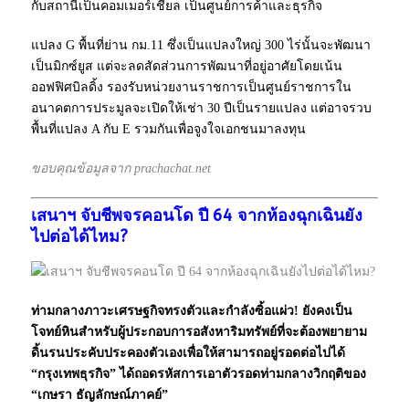
กับสถานีเป็นคอมเมอร์เชียล เป็นศูนย์การค้าและธุรกิจ
แปลง G พื้นที่ย่าน กม.11 ซึ่งเป็นแปลงใหญ่ 300 ไร่นั้นจะพัฒนา
เป็นมิกซ์ยูส แต่จะลดสัดส่วนการพัฒนาที่อยู่อาศัยโดยเน้น
ออฟฟิศบิลดิ้ง รองรับหน่วยงานราชการเป็นศูนย์ราชการใน
อนาคตการประมูลจะเปิดให้เช่า 30 ปีเป็นรายแปลง แต่อาจรวบ
พื้นที่แปลง A กับ E รวมกันเพื่อจูงใจเอกชนมาลงทุน
ขอบคุณข้อมูลจาก prachachat.net
เสนาฯ จับชีพจรคอนโด ปี 64 จากห้องฉุกเฉินยัง
ไปต่อได้ไหม?
ท่ามกลางภาวะเศรษฐกิจทรงตัวและกำลังซิ้อแผ่ว! ยังคงเป็น
โจทย์หินสำหรับผู้ประกอบการอสังหาริมทรัพย์ที่จะต้องพยายาม
ดิ้นรนประคับประคองตัวเองเพื่อให้สามารถอยู่รอดต่อไปได้
“กรุงเทพธุรกิจ” ได้ถอดรหัสการเอาตัวรอดท่ามกลางวิกฤติของ
“เกษรา ธัญลักษณ์ภาคย์”