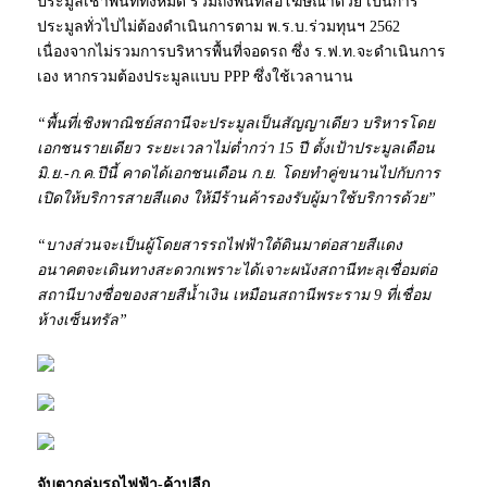
ประมูลเช่าพื้นที่ทั้งหมด รวมถึงพื้นที่สื่อโฆษณาด้วย เป็นการ
ประมูลทั่วไปไม่ต้องดำเนินการตาม พ.ร.บ.ร่วมทุนฯ 2562
เนื่องจากไม่รวมการบริหารพื้นที่จอดรถ ซึ่ง ร.ฟ.ท.จะดำเนินการ
เอง หากรวมต้องประมูลแบบ PPP ซึ่งใช้เวลานาน
“พื้นที่เชิงพาณิชย์สถานีจะประมูลเป็นสัญญาเดียว บริหารโดย
เอกชนรายเดียว ระยะเวลาไม่ต่ำกว่า 15 ปี ตั้งเป้าประมูลเดือน
มิ.ย.-ก.ค.ปีนี้ คาดได้เอกชนเดือน ก.ย. โดยทำคู่ขนานไปกับการ
เปิดให้บริการสายสีแดง ให้มีร้านค้ารองรับผู้มาใช้บริการด้วย”
“บางส่วนจะเป็นผู้โดยสารรถไฟฟ้าใต้ดินมาต่อสายสีแดง
อนาคตจะเดินทางสะดวกเพราะได้เจาะผนังสถานีทะลุเชื่อมต่อ
สถานีบางซื่อของสายสีน้ำเงิน เหมือนสถานีพระราม 9 ที่เชื่อม
ห้างเซ็นทรัล”
จับตากลุ่มรถไฟฟ้า-ค้าปลีก