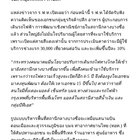
แหล่งข่าวจาก ร.ฟ.ท.เปิดเผยว่า ก่อนหน้านี้ ร.ฟ.ท.ได้จัดรับฟัง
ความคิดเห็นของเอกชนกลุ่มธุรกิจค้าปลีก อาหาร ผู้ประกอบการ
เดินรถไฟฟ้า การพัฒนาเชิงพาณิชย์ภายในสถานีกลางบางซื่อ
แล้ว ส่วนใหญ่ยังไม่มั่นใจปริมาณผู้โดยสารที่จะมาใช้บริการ
เพราะเปิดแค่สายสีแดงเท่านั้น จากการประเมินคาดว่าจะมีผู้ใช้
บริการช่วงแรก 30,000 เที่ยวคนต่อวัน และจะเพิ่มขึ้นปีละ 10%
“กระทรวงคมนาคมมีนโยบายปรับการเดินรถไฟทางไกลให้เข้า
มายังสถานีกลางบางซื่อมากขึ้น เพื่อดึงคนเข้ามาใช้บริการ
เพราะกว่ารถไฟความเร็วสูงจะเปิดก็อีก 4-5 ปี จึงต้องจูงใจเอกชน
มาลงทุนพัฒนา ต้องให้เวลาเอกชน 15 ปีขึ้นไป คาดว่ารายที่
สนใจมีทั้งเดอะมอลล์ เซ็นทรัล บมจ.ทางด่วนและรถไฟฟ้า
กรุงเทพที่บริหารพื้นที่เมโทร มอลล์ในสถานีสายสีน้ำเงิน และ
กลุ่มบีทีเอส”
รูปแบบบริหารพื้นที่สถานีกลางบางซื่อจะเหมือนสนามบิน
ดอนเมืองและสุวรรณภูมิของ บมจ.ท่าอากาศยานไทย (ทอท.) ที่
ให้สัมปทานเอกชน จะมีพื้นที่รีเทล ร้านอาหาร ศูนย์อาหาร ซึ่ง