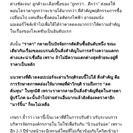
ต่างชัดเจน! ลูกค้าจะเลือกซื้อของ “ถูกกว่า…ดีกว่า” ส่งผลให้
คอนโดราคาถูกกว่าจะขายได้มากกว่า ที่สำคัญพฤติกรรมการซื้อ
เปลี่ยนไป แทนที่จะซื้อคอนโดติดรถไฟฟ้า อาจยอมนั่ง
มอเตอร์ไซค์เข้าไปเพื่อให้ได้ราคาลดลงมากกว่าให้ความสำคัญ
ในเรื่องของโลเคชั่นเป็นอันดับแรก
ดังนั้น
“ราคา” กลายเป็นปัจจัยการตัดสินซื้ออันดับหนึ่ง ขณะ
เดียวกันเรื่องของแบรนด์เป็นสิ่งสำคัญในการสร้างความแตกก
ต่างและน่าเชื่อถือ เพราะ ถ้าไม่มีความแตกต่างสุดท้ายจะอยู่ที่
ราคาเป็นหลัก
แนวทางที่ดีเวลลอปเปอร์จะผ่านวิกฤติรอบนี้ไปได้ สิ่งสำคัญ คือ
การรักษาสภาพคล่องให้มากพอที่ฝ่าวิกฤติ รวมถึงการ “ลด
ต้นทุน” ในทุกมิติ เพราะราคากลายเป็นสิ่งสำคัญที่สุดในสายตา
ผู้บริโภค ฉะนั้นถ้าไปจ่ายส่วนอื่นมากแล้วยังต้องลดราคาอีก
“มาร์จิ้น” ก็จะไม่เหลือ
เกษรา ย้ำว่า เวลานี้เป็นเวลาที่ดีในการปรับตัว ปรับระบบการ
บริหารจัดกรองค์กรภายใน ไม่ใช่เพื่อรับกับ “นิวนอร์มอล” เพราะ
อีก 2-3 ปีข้างหน้าจะมีเทรนด์ใหม่ที่ไม่เกี่ยวข้องกับโควิดเข้ามา