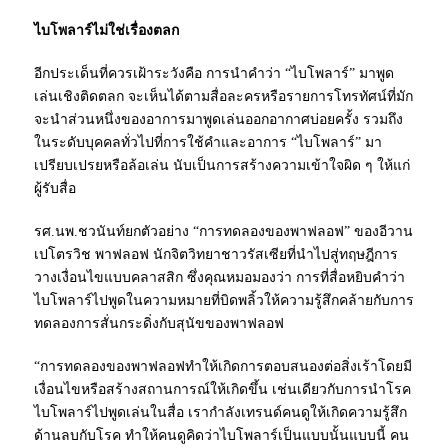
ไบโพลาร์ไม่ใช่เรื่องตลก
อีกประเด็นที่ควรเฝ้าระวังคือ การนำคำว่า “ไบโพลาร์” มาพูด
เล่นเชิงติดตลก จะเห็นได้ตามสื่อละครหรือรายการโทรทัศน์ที่มัก
จะนำส่วนหนึ่งของอาการมาพูดเล่นออกอากาศบ่อยครั้ง รวมถึง
ในระดับบุคคลทั่วไปที่การใช้คำและอาการ “ไบโพลาร์” มา
เปรียบเปรยหรือล้อเล่น นับเป็นการสร้างความเข้าใจผิด ๆ ให้แก่
ผู้รับสื่อ
รศ.นพ.ชวนันท์ยกตัวอย่าง “การทดลองของพาฟลอฟ” ของอีวาน
เปโตรวิช พาฟลอฟ นักจิตวิทยาชาวรัสเซียที่นำไปสู่ทฤษฎีการ
วางเงื่อนไขแบบคลาสสิก ซึ่งคุณหมอมองว่า การที่สื่อหยิบคำว่า
ไบโพลาร์ไปพูดในความหมายที่บิดพลิ้วให้ความรู้สึกคล้ายกับการ
ทดลองการสั่นกระดิ่งกับสุนัขของพาฟลอฟ
“การทดลองของพาฟลอฟทำให้เกิดการตอบสนองต่อสิ่งเร้าโดยมี
เงื่อนไขหรือสร้างสถานการณ์ให้เกิดขึ้น เช่นเดียวกับการนำโรค
ไบโพลาร์ไปพูดเล่นในสื่อ เรากำลังเทรนด์คนดูให้เกิดความรู้สึก
ด้านลบกับโรค ทำให้คนดูคิดว่าไบโพลาร์เป็นแบบนั้นแบบนี้ คน