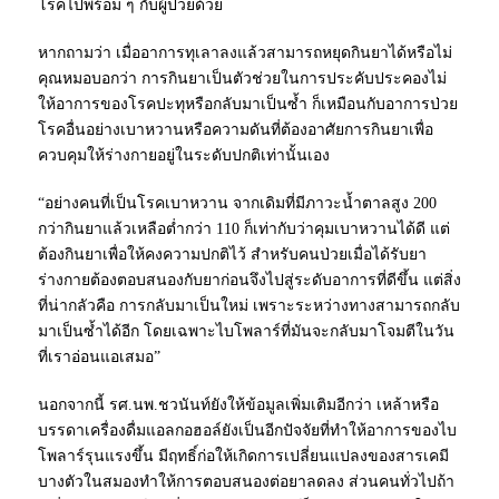
โรคไปพร้อม ๆ กับผู้ป่วยด้วย
หากถามว่า เมื่ออาการทุเลาลงแล้วสามารถหยุดกินยาได้หรือไม่
คุณหมอบอกว่า การกินยาเป็นตัวช่วยในการประคับประคองไม่
ให้อาการของโรคปะทุหรือกลับมาเป็นซ้ำ ก็เหมือนกับอาการป่วย
โรคอื่นอย่างเบาหวานหรือความดันที่ต้องอาศัยการกินยาเพื่อ
ควบคุมให้ร่างกายอยู่ในระดับปกติเท่านั้นเอง
“อย่างคนที่เป็นโรคเบาหวาน จากเดิมที่มีภาวะน้ำตาลสูง 200
กว่ากินยาแล้วเหลือต่ำกว่า 110 ก็เท่ากับว่าคุมเบาหวานได้ดี แต่
ต้องกินยาเพื่อให้คงความปกติไว้ สำหรับคนป่วยเมื่อได้รับยา
ร่างกายต้องตอบสนองกับยาก่อนจึงไปสู่ระดับอาการที่ดีขึ้น แต่สิ่ง
ที่น่ากลัวคือ การกลับมาเป็นใหม่ เพราะระหว่างทางสามารถกลับ
มาเป็นซ้ำได้อีก โดยเฉพาะไบโพลาร์ที่มันจะกลับมาโจมตีในวัน
ที่เราอ่อนแอเสมอ”
นอกจากนี้ รศ.นพ.ชวนันท์ยังให้ข้อมูลเพิ่มเติมอีกว่า เหล้าหรือ
บรรดาเครื่องดื่มแอลกอฮอล์ยังเป็นอีกปัจจัยที่ทำให้อาการของไบ
โพลาร์รุนแรงขึ้น มีฤทธิ์ก่อให้เกิดการเปลี่ยนแปลงของสารเคมี
บางตัวในสมองทำให้การตอบสนองต่อยาลดลง ส่วนคนทั่วไปถ้า