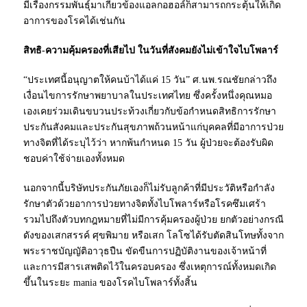
มีเรื่องกรรมพันธุ์มาเกี่ยวข้องแอลกอฮอล์ก็สามารถกระตุ้นให้เกิด
อาการของโรคได้เช่นกัน
สิทธิ-ความคุ้มครองที่เสียไป ในวันที่สังคมยังไม่เข้าใจไบโพลาร์
“ประเทศนี้อนุญาตให้คนบ้าได้แค่ 15 วัน” ศ.นพ.รณชัยกล่าวถึง
เงื่อนไขการรักษาพยาบาลในประเทศไทย ซึ่งครั้งหนึ่งคุณหมอ
เองเคยร่วมเดินขบวนประท้วงเกี่ยวกับข้อกำหนดสิทธิการรักษา
ประกันสังคมและประกันสุขภาพถ้วนหน้าแก่บุคคลที่มีอาการป่วย
ทางจิตที่ได้ระบุไว้ว่า หากพ้นกำหนด 15 วัน ผู้ป่วยจะต้องรับผิด
ชอบค่าใช้จ่ายเองทั้งหมด
นอกจากนี้บริษัทประกันภัยเองก็ไม่รับลูกค้าที่มีประวัติหรือกำลัง
รักษาตัวด้วยอาการป่วยทางจิตทั้งไบโพลาร์หรือโรคซึมเศร้า
รวมไปถึงตัวบทกฎหมายที่ไม่มีการคุ้มครองผู้ป่วย ยกตัวอย่างกรณี
ดังของเสกสรรค์ ศุขพิมาย หรือเสก โลโซได้รับตัดสินโทษทั้งจาก
พระราชบัญญัติอาวุธปืน ขัดขืนการปฏิบัติงานของเจ้าหน้าที่
และการมีสารเสพติดไว้ในครอบครอง ซึ่งเหตุการณ์ทั้งหมดเกิด
ขึ้นในระยะ mania ของโรคไบโพลาร์ทั้งสิ้น