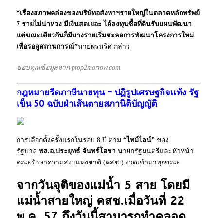
“เรื่องสภาพคล่องของบริษัทอสังหาฯรายใหญ่ในตลาดหลักทรัพย์
7 รายไม่น่าห่วง มีเงินสดเยอะ ได้ลงทุนซื้อที่ดินรับแผนพัฒนา
แต่ขณะเดียวกันก็มีบางรายเริ่มชะลอการพัฒนาโครงการใหม่
เพื่อรอดูสถานการณ์”
นายพรนริศ กล่าว
ขอบคุณข้อมูลจาก prop2morrow.com
กฎหมายรีดภาษีนายทุน – ปฏิรูปเศรษฐกิจแท้ง รัฐ
เข็น 50 ฉบับฝ่าเส้นตายสภานิติบัญญัติ
การเลือกตั้งครั้งแรกในรอบ 8 ปี ตาม
“ไทม์ไลน์”
ของ
รัฐบาล
พล.อ.ประยุทธ์ จันทร์โอชา
นายกรัฐมนตรีและหัวหน้า
คณะรักษาความสงบแห่งชาติ (คสช.) งวดเข้ามาทุกขณะ
จากวันจุติของแม่น้ำ 5 สาย โดยมี
แม่น้ำสายใหญ่ คสช.เมื่อวันที่ 22
พ.ค. 57 ถึงวันนี้สามารถทำคลอด