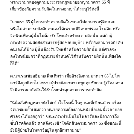
หากเรามาลองดูตามประมวลกฎหมายอาญามาตรา 65 ที่
เกี่ยวข้องกับความรับผิดในทางอาญาได้ระบุไว้ดังนี้
“มาตรา 65 ผู้ใดกระทำความผิดในขณะไม่สามารถรู้ผิดชอบ
หรือไม่สามารถบังคับตนเองได้เพราะมีจิตบกพร่อง โรคจิต หรือ
จิตฟั่นเฟือนผู้นั้นไม่ต้องรับโทษสำหรับความผิดนั้น แต่ถ้าผู้
กระทำความผิดยังสามารถรู้ผิดชอบอยู่บ้าง หรือยังสามารถบังคับ
ตนเองได้บ้าง ผู้นั้นต้องรับโทษสำหรับความผิดนั้น แต่ศาลจะ
ลงโทษน้อยกว่าที่กฎหมายกำหนดไว้สำหรับความผิดนั้นเพียงใด
ก็ได้”
ศ.นพ.รณชัยอธิบายเพิ่มเติมว่า เมื่ออ้างอิงตามมาตรา 65 ไบโพ
ลาร์จึงถูกตีตกไปเพราะผู้ป่วยยังสามารถพูดคุยซักถามรู้เรื่อง ศาล
จึงพิจารณาตัดสินให้รับโทษจำคุกตามการกระทำผิด
“นี่คือสิ่งที่กฎหมายยังไม่เข้าใจโรคนี้ ในฐานะที่เขียนตำราเรื่อง
จิตเวชผมย้ำเสมอว่า ทนายความต้องอ่านหนังสือเล่มนี้เวลาบอก
ศาลจะได้บอกถูกว่า ขณะกระทำเป็นไบโพลาร์และมีอาการถึง
ขั้นโรคจิตแล้ว ศาลจึงจะเข้าใจตัดสินตามมาตรา 65 ซึ่งขณะนี้
ยังมีผู้ป่วยไบโพลาร์อยู่ในคุกอีกมากมาย”