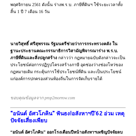
พฤศจิกายน 2561 ดังนั้น ร่างพ.ร.บ. ภาษีที่ดินฯ ใช้ระยะเวลาทั้ง
สิ้น 1 ปี 7 เดือน 16 วัน
นายวิสุทธิ์ ศรีสุพรรณ รัฐมนตรีช่วยว่าการกระทรวงคลัง ใน
ฐานะประธานคณะกรรมาธิการวิสามัญพิจารณาร่าง พ.ร.บ.
ภาษีที่ดินและสิ่งปลูกสร้าง
กล่าวว่า กฎหมายฉบับดังกล่าวจะเป็น
ประโยชน์ต่อการปฏิรูปโครงสร้างภาษี อุดช่องว่างช่องโหว่ของ
กฎหมายเดิม กระตุ้นการใช้ประโยชน์ที่ดิน และเป็นประโยชน์
แก่องค์การปกครองส่วนท้องถิ่นในการจัดเก็บรายได้
ขอบคุณข้อมูลจาก prop2morrow.com
“อนันต์ อัศวโภคิน” ฟันธง!อสังหาฯปี’62 อ่วม เหตุ
ปัจจัยเสี่ยงเพียบ
“อนันต์ อัศวโภคิน” ออกโรงเตือนปีหน้าอสังหาฯเผชิญปัจจัยลบ