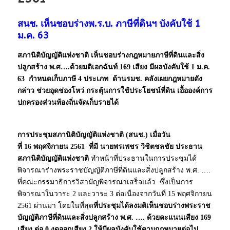
สนช. เห็นชอบร่างพ.ร.บ. ภาษีที่ดินฯ บังคับใช้ 1
ม.ค. 63
สภานิติบัญญัติแห่งชาติ เห็นชอบร่างกฎหมายภาษีที่ดินและสิ่ง
ปลูกสร้าง พ.ศ…
.
ด้วยมติเอกฉันท์
169
เสียง มีผลบังคับใช้
1
ม.ค
.
63
กำหนดเก็บภาษี
4
ประเภท
ด้านรมช. คลังเผยกฎหมายดัง
กล่าว ช่วยอุดช่องโหว่
กระตุ้นการใช้ประโยชน์ที่ดิน เอื้อองค์การ
ปกครองส่วนท้องถิ่นจัดเก็บรายได้
การประชุมสภานิติบัญญัติแห่งชาติ (สนช.) เมื่อวัน
ที่
16
พฤศจิกายน
2561
ที่มี นายพรเพชร วิชิตชลชัย ประธาน
สภานิติบัญญัติแห่งชาติ
ทำหน้าที่ประธานในการประชุมได้
พิจารณาร่างพระราชบัญญัติภาษีที่ดินและสิ่งปลูกสร้าง พ.ศ. ….
ที่คณะกรรมาธิการวิสามัญพิจารณาเสร็จแล้ว ซึ่งเป็นการ
พิจารณาในวาระ 2 และวาระ 3 ต่อเนื่องจากวันที่ 15 พฤศจิกายน
2561 ผ่านมา โดยในที่สุด
ที่ประชุมได้ลงมติเห็นชอบร่างพระราช
บัญญัติภาษีที่ดินและสิ่งปลูกสร้าง พ.ศ. …. ด้วยคะแนนเสียง 169
เสียง ต่อ 0 งดออกเสียง 2 ให้มีผลบังคับใช้ตามกฎหมายต่อไป