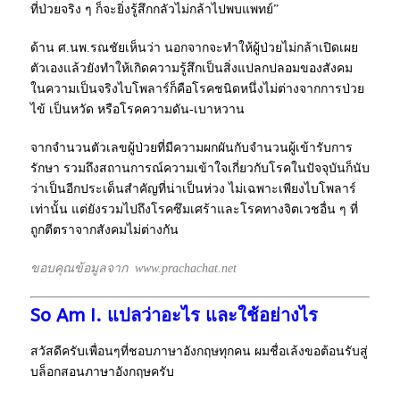
ที่ป่วยจริง ๆ ก็จะยิ่งรู้สึกกลัวไม่กล้าไปพบแพทย์”
ด้าน ศ.นพ.รณชัยเห็นว่า นอกจากจะทำให้ผู้ป่วยไม่กล้าเปิดเผย
ตัวเองแล้วยังทำให้เกิดความรู้สึกเป็นสิ่งแปลกปลอมของสังคม
ในความเป็นจริงไบโพลาร์ก็คือโรคชนิดหนึ่งไม่ต่างจากการป่วย
ไข้ เป็นหวัด หรือโรคความดัน-เบาหวาน
จากจำนวนตัวเลขผู้ป่วยที่มีความผกผันกับจำนวนผู้เข้ารับการ
รักษา รวมถึงสถานการณ์ความเข้าใจเกี่ยวกับโรคในปัจจุบันก็นับ
ว่าเป็นอีกประเด็นสำคัญที่น่าเป็นห่วง ไม่เฉพาะเพียงไบโพลาร์
เท่านั้น แต่ยังรวมไปถึงโรคซึมเศร้าและโรคทางจิตเวชอื่น ๆ ที่
ถูกตีตราจากสังคมไม่ต่างกัน
ขอบคุณข้อมูลจาก www.prachachat.net
So Am I. แปลว่าอะไร และใช้อย่างไร
สวัสดีครับเพื่อนๆที่ชอบภาษาอังกฤษทุกคน ผมชื่อเล้งขอต้อนรับสู่
บล็อกสอนภาษาอังกฤษครับ