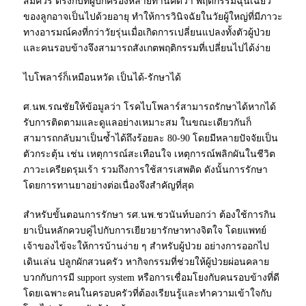
สมควร ตรงกับที่ผู้ปกครองหลายท่านคิดว่า พฤติกรรมฉุนเฉียว
ของลูกอาจเป็นไปด้วยอายุ ทำให้การวินิจฉัยในวัยผู้ใหญ่ที่มีภาวะ
ทางอารมณ์คงที่กว่าวัยรุ่นเมื่อเกิดการเปลี่ยนแปลงทั้งตัวผู้ป่วย
และคนรอบข้างจึงสามารถสังเกตพฤติกรรมที่เปลี่ยนไปได้ง่าย
ไบโพลาร์ก็เหมือนหวัด เป็นได้-รักษาได้
ศ.นพ.รณชัยให้ข้อมูลว่า โรคไบโพลาร์สามารถรักษาได้หากได้
รับการติดตามและดูแลอย่างเหมาะสม ในขณะเดียวกันก็
สามารถกลับมาเป็นซ้ำได้ถึงร้อยละ 80-90 โดยมีหลายปัจจัยเป็น
ตัวกระตุ้น เช่น เหตุการณ์สะเทือนใจ เหตุการณ์พลิกผันในชีวิต
ภาวะเครียดรุมเร้า รวมถึงการใช้สารเสพติด ดังนั้นการรักษา
โดยการทานยาอย่างต่อเนื่องจึงสำคัญที่สุด
สำหรับขั้นตอนการรักษา รศ.นพ.ชวนันท์บอกว่า ต้องใช้การกิน
ยาเป็นหลักควบคู่ไปกับการเยียวยารักษาทางจิตใจ โดยแพทย์
เจ้าของไข้จะให้การบ้านง่าย ๆ สำหรับผู้ป่วย อย่างการออกไป
เดินเล่น ปลูกผักสวนครัว หากิจกรรมที่ช่วยให้ผู้ป่วยผ่อนคลาย
บวกกับการมี support system หรือการเชื่อมโยงกับคนรอบข้างที่ดี
โดยเฉพาะคนในครอบครัวที่ต้องเรียนรู้และทำความเข้าใจกับ