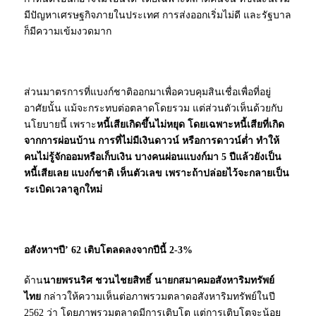
มีปัญหาเศรษฐกิจภายในประเทศ การส่งออกเริ่มไม่ดี และรัฐบาล
ก็มีความเข้มงวดมาก
ส่วนมาตรการที่แบงก์ชาติออกมาเพื่อควบคุมสินเชื่อเพื่อที่อยู่
อาศัยนั้น แม้จะกระทบต่อตลาดโดยรวม แต่ส่วนตัวเห็นด้วยกับ
นโยบายนี้ เพราะ
หนี้เสียเกิดขึ้นไม่หยุด โดยเฉพาะหนี้เสียที่เกิด
จากการผ่อนบ้าน การที่ไม่มีเงินดาวน์ หรือการดาวน์ต่ำ ทำให้
คนไม่รู้จักออมหรือเก็บเงิน บางคนผ่อนแบงก์มา 5 ปีแล้วยังเป็น
หนี้เสียเลย แบงก์ชาติ เห็นตัวเลข เพราะถ้าปล่อยไว้จะกลายเป็น
ระเบิดเวลาลูกใหม่
อสังหาฯปี’ 62 เติบโตลดลงจากปีนี้ 2-3
%
ด้าน
นายพรนริศ ชวนไชยสิทธิ์ นายกสมาคมอสังหาริมทรัพย์
ไทย
กล่าวให้ความเห็นต่อภาพรวมตลาดอสังหาริมทรัพย์ในปี
2562 ว่า โดยภาพรวมตลาดมีการเติบโต แต่การเติบโตจะน้อย