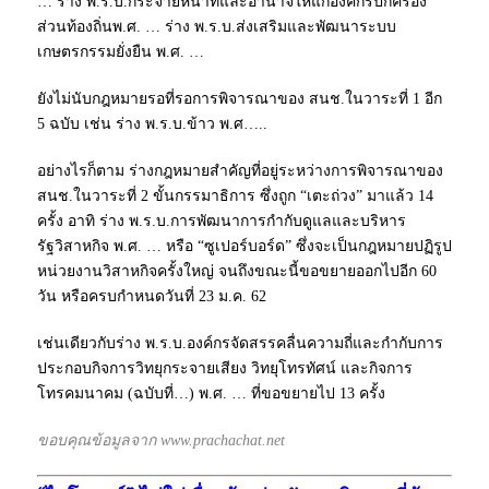
… ร่าง พ.ร.บ.กระจายหน้าที่และอำนาจให้แก่องค์กรปกครอง
ส่วนท้องถิ่นพ.ศ. … ร่าง พ.ร.บ.ส่งเสริมและพัฒนาระบบ
เกษตรกรรมยั่งยืน พ.ศ. …
ยังไม่นับกฎหมายรอที่รอการพิจารณาของ สนช.ในวาระที่ 1 อีก
5 ฉบับ เช่น ร่าง พ.ร.บ.ข้าว พ.ศ…..
อย่างไรก็ตาม ร่างกฎหมายสำคัญที่อยู่ระหว่างการพิจารณาของ
สนช.ในวาระที่ 2 ขั้นกรรมาธิการ ซึ่งถูก “เตะถ่วง” มาแล้ว 14
ครั้ง อาทิ ร่าง พ.ร.บ.การพัฒนาการกำกับดูแลและบริหาร
รัฐวิสาหกิจ พ.ศ. … หรือ “ซูเปอร์บอร์ด” ซึ่งจะเป็นกฎหมายปฏิรูป
หน่วยงานวิสาหกิจครั้งใหญ่ จนถึงขณะนี้ขอขยายออกไปอีก 60
วัน หรือครบกำหนดวันที่ 23 ม.ค. 62
เช่นเดียวกับร่าง พ.ร.บ.องค์กรจัดสรรคลื่นความถี่และกำกับการ
ประกอบกิจการวิทยุกระจายเสียง วิทยุโทรทัศน์ และกิจการ
โทรคมนาคม (ฉบับที่…) พ.ศ. … ที่ขอขยายไป 13 ครั้ง
ขอบคุณข้อมูลจาก www.prachachat.net