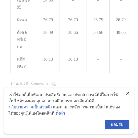
เบนซิน
34.86
–
–
–
95
ดีเซล
26.79
26.79
26.79
26.79
ดีเซล
30.39
30.66
30.66
30.66
พรีเมี่
ยม
แก๊ส
16.13
16.13
–
–
NGV
17 ธ.ค. 18
Comments :
Off
เราใช้คุกกี้เพื่อพัฒนาประสิทธิภาพ และประสบการณ์ที่ดีในการใช้
เว็บไซต์ของคุณ คุณสามารถศึกษารายละเอียดได้ที่
About the Author
นโยบายความเป็นส่วนตัว
และสามารถจัดการความเป็นส่วนตัวเอง
ได้ของคุณได้เองโดยคลิกที่
ตั้งค่า
ยอมรับ
Social Share