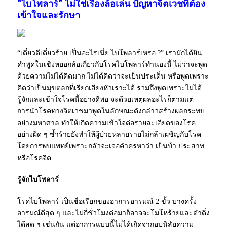
“ไบโพลาร์” ไม่ใช่เรื่องล้อเล่น ปัญหาจิตเวชที่ต้อง
เข้าใจและรักษา
“เดี๋ยวดีเดี๋ยวร้าย เป็นอะไรเนี่ย ไบโพลาร์เหรอ ?” เรามักได้ยิน
คำพูดในเชิงหยอกล้อเกี่ยวกับโรคไบโพลาร์ทำนองนี้ ไม่ว่าจะพูด
ด้วยความไม่ได้คิดมาก ไม่ได้คิดว่าจะเป็นประเด็น หรือพูดเพราะ
คิดว่าเป็นมุขตลกที่เรียกเสียงหัวเราะได้ รวมถึงพูดเพราะไม่ได้
รู้จักและเข้าใจโรคนี้อย่างดีพอ จะด้วยเหตุผลอะไรก็ตามแต่
การนำโรคทางจิตเวชมาพูดในลักษณะดังกล่าวสร้างผลกระทบ
อย่างมหาศาล ทำให้เกิดความเข้าใจต่อรายละเอียดของโรค
อย่างผิด ๆ ซ้ำร้ายยังทำให้ผู้ป่วยหลายรายไม่กล้าเผชิญกับโรค
โดยการพบแพทย์เพราะกลัวจะเจอคำครหาว่า เป็นบ้า ประสาท
หรือโรคจิต
รู้จักไบโพลาร์
โรคไบโพลาร์ เป็นชื่อเรียกของอาการอารมณ์ 2 ขั้ว บางครั้ง
อารมณ์ดีสุด ๆ และไม่กี่ชั่วโมงต่อมาก็อาจจะโมโหร้ายและดำดิ่ง
ได้สุด ๆ เช่นกัน แต่อาการแบบนี้ไม่ได้เกิดจากอุปนิสัยความ