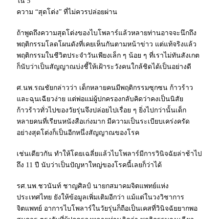
ใน 5
ความ “สุดโต่ง” ที่ไม่ควรปล่อยผ่าน
ถ้าพูดถึงความสุดโต่งของไบโพลาร์แล้วหลายท่านอาจจะนึกถึง
พฤติกรรมโลดโผนดังที่เคยเห็นกันตามหน้าข่าว แต่แท้จริงแล้ว
พฤติกรรมในชีวิตประจำวันเพียงเล็ก ๆ น้อย ๆ ที่เราไม่ทันสังเกต
ก็นับว่าเป็นสัญญาณบ่งชี้ให้เฝ้าระวังคนใกล้ชิดได้เป็นอย่างดี
ศ.นพ.รณชัยกล่าวว่า เด็กหลายคนมีพฤติกรรมซุกซน ก้าวร้าว
และฉุนเฉียวง่าย แต่พ่อแม่ผู้ปกครองกลับคิดว่าคงเป็นนิสัย
ก้าวร้าวทั่วไปของวัยรุ่นจึงปล่อยไปเรื่อย ๆ ยิ่งไปกว่านั้นเด็ก
หลายคนที่เรียนหนังสือเก่งมาก มีความเป็นระเบียบเคร่งครัด
อย่างสุดโต่งก็เป็นอีกหนึ่งสัญญาณของโรค
เช่นเดียวกัน ทำให้โดยเฉลี่ยแล้วไบโพลาร์มีการวินิจฉัยล่าช้าไป
ถึง 11 ปี นับว่าเป็นปัญหาใหญ่ของโรคนี้เลยก็ว่าได้
รศ.นพ.ชวนันท์ ชาญศิลป์ นายกสมาคมจิตแพทย์แห่ง
ประเทศไทย ยังให้ข้อมูลเพิ่มเติมอีกว่า แม้แต่ในวงวิชาการ
จิตแพทย์ อาการไบโพลาร์ในวัยรุ่นก็ถือเป็นเคสที่วินิจฉัยยากพอ