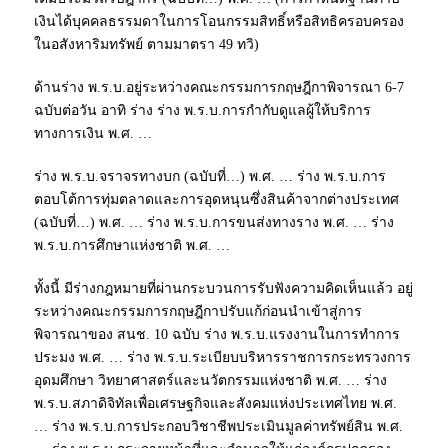
เงินได้บุคคลธรรมดาในการโอนกรรมสิทธิ์หรือสิทธิครอบครอง
ในอสังหาริมทรัพย์ ตามมาตรา 49 ทวิ)
ด้านร่าง พ.ร.บ.อยู่ระหว่างคณะกรรมการกฤษฎีกาพิจารณา 6-7
ฉบับต่อวัน อาทิ ร่าง ร่าง พ.ร.บ.การกำกับดูแลผู้ให้บริการ
ทางการเงิน พ.ศ. …
ร่าง พ.ร.บ.จราจรทางบก (ฉบับที่…) พ.ศ. … ร่าง พ.ร.บ.การ
ตอบโต้การทุ่มตลาดและการอุดหนุนซึ่งสินค้าจากต่างประเทศ
(ฉบับที่…) พ.ศ. … ร่าง พ.ร.บ.การขนส่งทางราง พ.ศ. … ร่าง
พ.ร.บ.การศึกษาแห่งชาติ พ.ศ. …
ทั้งนี้ มีร่างกฎหมายที่ผ่านกระบวนการรับฟังความคิดเห็นแล้ว อยู่
ระหว่างคณะกรรมการกฤษฎีกาปรับแก้ก่อนนำเข้าสู่การ
พิจารณาของ สนช. 10 ฉบับ ร่าง พ.ร.บ.แรงงานในการทำการ
ประมง พ.ศ. … ร่าง พ.ร.บ.ระเบียบบริหารราชการกระทรวงการ
อุดมศึกษา วิทยาศาสตร์และนวัตกรรมแห่งชาติ พ.ศ. … ร่าง
พ.ร.บ.สภาดิจิทัลเพื่อเศรษฐกิจและสังคมแห่งประเทศไทย พ.ศ.
… ร่าง พ.ร.บ.การประกอบวิชาชีพประเมินมูลค่าทรัพย์สิน พ.ศ.