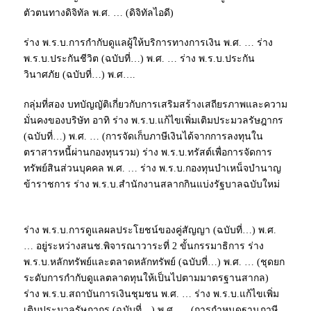
ตัวตนทางดิจิทัล พ.ศ. … (ดิจิทัลไอดี)
ร่าง พ.ร.บ.การกำกับดูแลผู้ให้บริการทางการเงิน พ.ศ. … ร่าง
พ.ร.บ.ประกันชีวิต (ฉบับที่…) พ.ศ. … ร่าง พ.ร.บ.ประกัน
วินาศภัย (ฉบับที่…) พ.ศ….
กลุ่มที่สอง บทบัญญัติเกี่ยวกับการเสริมสร้างเสถียรภาพและความ
มั่นคงของบริษัท อาทิ ร่าง พ.ร.บ.แก้ไขเพิ่มเติมประมวลรัษฎากร
(ฉบับที่…) พ.ศ. … (การจัดเก็บภาษีเงินได้จากการลงทุนใน
ตราสารหนี้ผ่านกองทุนรวม) ร่าง พ.ร.บ.ทรัสต์เพื่อการจัดการ
ทรัพย์สินส่วนบุคคล พ.ศ. … ร่าง พ.ร.บ.กองทุนบำเหน็จบำนาญ
ข้าราชการ ร่าง พ.ร.บ.สำนักงานสลากกินแบ่งรัฐบาลฉบับใหม่
ร่าง พ.ร.บ.การดูแลผลประโยชน์ของคู่สัญญา (ฉบับที่…) พ.ศ.
… อยู่ระหว่างสนช.พิจารณาวาระที่ 2 ขั้นกรรมาธิการ ร่าง
พ.ร.บ.หลักทรัพย์และตลาดหลักทรัพย์ (ฉบับที่…) พ.ศ. … (ชุดยก
ระดับการกำกับดูแลตลาดทุนให้เป็นไปตามมาตรฐานสากล)
ร่าง พ.ร.บ.สถาบันการเงินชุมชน พ.ศ. … ร่าง พ.ร.บ.แก้ไขเพิ่ม
เติมประมวลรัษฎากร (ฉบับที่…) พ.ศ. … (การกำหนดฐานภาษี