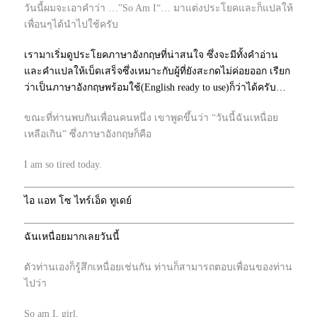
วันนี้ผมจะเอาคำว่า
…”
So Am I
“…
มาแต่งประโยคและก็แปลให้
เพื่อนๆได้นำไปใช้ครับ
เรามาเริ่มดูประโยคภาษาอังกฤษที่น่าสนใจ ซึ่งจะมีทั้งคำอ่าน
และคำแปลให้เบ็ดเสร็จซึ่งเหมาะกับผู้ที่ยังสะกดไม่ค่อยออก เรียก
ว่าเป็นภาษาอังกฤษพร้อมใช้(English ready to use)ก็ว่าได้ครับ…
ขณะที่ท่านพบกันเพื่อนคนหนึ่ง เขาพูดขึ้นว่า “วันนี้ฉันเหนื่อย
เหลือเกิน” ซึ่งภาษาอังกฤษก็คือ
I am so tired today.
ไอ แอท โซ ไทร์เอ็ด ทูเดย์
ฉันเหนื่อยมากเลยวันนี้
ตัวท่านเองก็รู้สึกเหนื่อยเช่นกัน ท่านก็สามารถตอบเพื่อนของท่าน
ไปว่า
So am I, girl.