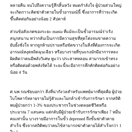
หลายคืน จนไปถึงความรู้สึกสิ้นหวัง หมดกำลังใจ ผู้ป่วยส่วนใหญ่
จะเกิดภาวะคิดฆ่าตัวตายในขั้วอารมณ์นี้ ซึ่งอาการที่ว่าจะเกิด
ขึ้นติดต่อกันอย่างน้อย 2 สัปดาห์
ส่วนข้อสังเกตของระยะ mania ที่แม้จะเป็นขั้วอารมณ์ร่าเริง
สนุกสนาน ทว่ากลับเป็นการมีความสุขที่สุดโต่งจนขาดความ
ยับยั้งชั่งใจ หากถูกห้ามปรามหรือขัดขวางในสิ่งที่ต้องการจะเกิด
อารมณ์หงุดหงิดฉุนเฉียว หรือบางรายที่รุนแรงมักมีอาการหลง
ผิดคิดว่าตนมีพลังวิเศษ หูแว่ว ประสาทหลอน สามารถเข้าทรง
หรือติดต่อด้วยพลังจิตได้ ระยะนี้จะมีอาการคึกคักติดต่อกันอย่าง
น้อย 4 วัน
ศ.นพ.รณชัยบอกว่า สิ่งที่น่ากังวลสำหรับแพทย์มากที่สุดคือ ผู้ป่วย
ไบโพลาร์หลายรายไม่รู้ตัวและไม่กล้าเข้ารับการรักษา จากสถิติ
พบผู้ป่วยกว่า 1-3% ของประชากรในช่วงตลอดชีวิตหรือ
ประมาณ 7 แสนคน แต่กลับมีผู้ป่วยเข้ารับการรักษาเพียง 7 หมื่น
คนเท่านั้น บางรายมีอาการในขั้ว depressed ถึงขั้นฆ่าตัวตาย
สำเร็จ ซึ่งจากสถิติพบว่าคนไข้สามารถฆ่าตัวตายได้สำเร็จกว่า 1