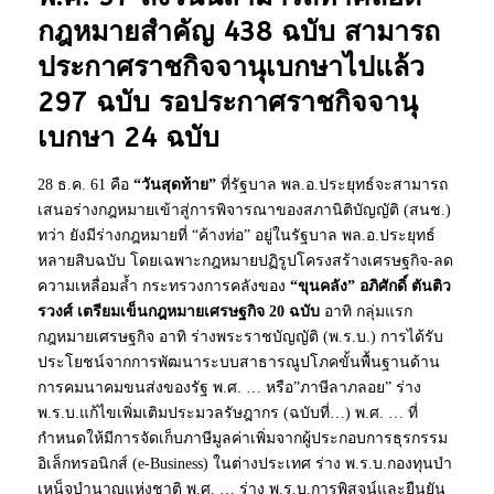
กฎหมายสำคัญ 438 ฉบับ สามารถ
ประกาศราชกิจจานุเบกษาไปแล้ว
297 ฉบับ รอประกาศราชกิจจานุ
เบกษา 24 ฉบับ
28 ธ.ค. 61 คือ
“วันสุดท้าย”
ที่รัฐบาล พล.อ.ประยุทธ์จะสามารถ
เสนอร่างกฎหมายเข้าสู่การพิจารณาของสภานิติบัญญัติ (สนช.)
ทว่า ยังมีร่างกฎหมายที่ “ค้างท่อ” อยู่ในรัฐบาล พล.อ.ประยุทธ์
หลายสิบฉบับ โดยเฉพาะกฎหมายปฏิรูปโครงสร้างเศรษฐกิจ-ลด
ความเหลื่อมล้ำ กระทรวงการคลังของ
“ขุนคลัง” อภิศักดิ์ ตันติว
รวงศ์
เตรียมเข็นกฎหมายเศรษฐกิจ 20 ฉบับ
อาทิ กลุ่มแรก
กฎหมายเศรษฐกิจ อาทิ ร่างพระราชบัญญัติ (พ.ร.บ.) การได้รับ
ประโยชน์จากการพัฒนาระบบสาธารณูปโภคขั้นพื้นฐานด้าน
การคมนาคมขนส่งของรัฐ พ.ศ. … หรือ”ภาษีลาภลอย” ร่าง
พ.ร.บ.แก้ไขเพิ่มเติมประมวลรัษฎากร (ฉบับที่…) พ.ศ. … ที่
กำหนดให้มีการจัดเก็บภาษีมูลค่าเพิ่มจากผู้ประกอบการธุรกรรม
อิเล็กทรอนิกส์ (e-Business) ในต่างประเทศ ร่าง พ.ร.บ.กองทุนบํา
เหน็จบํานาญแห่งชาติ พ.ศ. … ร่าง พ.ร.บ.การพิสูจน์และยืนยัน