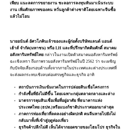
เพียบ แนะลดการขยายงาน ชะลอการลงทุนหันมาเน้นระบบ
งาน เพิ่มศักยภาพของคน หวั่นลูกค้าต่างชาติโดยเฉพาะจีนซื้อ
แล้วไม่โอน
นายอนันต์ อัศวโภคินเจ้าของและผู้ก่อตั้งบริษัทแลนด์ แอนด์
เฮ้าส์ จำกัด(มหาชน) หรือ LH และที่ปรึกษากิตติมศักดิ์ สมาคม
อสังหาริมทรัพย์ไทย
กล่าวในงานเปิดตัวสมาคมอสังหาริมทรัพย์
ฉะเชิงเทรา ถึงภาพรวมอสังหาริมทรัพย์ในปี 2562 ว่า จะเผชิญ
กับปัจจัยเสี่ยงรอบด้านทั้งจากภายในประเทศและต่างประเทศที่
จะส่งผลกระทบเชิงลบต่อเศรษฐกิจและธุรกิจ อาทิ
สถาบันการเงินเข้มงวดในการปล่อยสินเชื่อโครงการ
กำลังซื้อที่ยังไม่ดีขึ้น โดยเฉพาะกลุ่มตลาดกลางและล่าง
มาตรการคุมสินเชื่อเพื่อที่อยู่อาศัย ที่ธนาคารแห่ง
ประเทศไทย (ธปท.)หรือแบงก์ชาติประกาศออกมาล่าสุด
ภาคการท่องเที่ยวที่ลดลงอย่างผิดปกติ คนจีนหายไปยังไม่
กลับมาทั้งที่เข้าสู่ฤดูท่องเที่ยว
ธุรกิจค้าปลีกไม่ดี เห็นได้จากยอดขายของโฮมโปร ธุรกิจใน