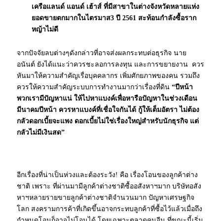
เครือแลนด์ แอนด์ เฮ้าส์ ที่มีสาขาในต่างจังหวัดหลายแห่ง
ยอดขายตกมากในไตรมาส3 ปี 2561 สะท้อนกำลังซื้อราก
หญ้าไม่ดี
จากปัจจัยลบต่างๆดังกล่าวที่อาจส่งผลกระทบต่อธุรกิจ นาย
อนันต์ ยังได้แนะว่าควรชะลอการลงทุน และการขยายงาน ควร
หันมาให้ความสำคัญเรื่อบุคคลากร เพิ่มศักยภาพของคน รวมถึง
ควรให้ความสำคัญระบบการทำงานมากว่าเรื่องที่ดิน
“ปีหน้า
พวกเรามีปัญหาแน่ ให้ไปหาแบงค์เพื่อหารือปัญหาในช่วงเดือน
มีนาคมปีหน้า ควรหาแบงค์ที่เชื่อใจกันได้ กู้ให้เต็มอัตรา ไม่ต้อง
กลัวดอกเบี้ยจะแพง ดอกเบี้ยไม่ใช่เรื่องใหญ่สำหรับนักธุรกิจ แต่
กลัวไม่มีเงินสด”
อีกเรื่องที่น่าเป็นห่วงและต้องระวัง! คือ เรื่องโอนของลูกค้าต่าง
ชาติ เพราะ ที่ผ่านมามีลูกค้าต่างชาติซื้ออสังหาฯมาก บริษัทอสัง
หาฯหลายรายขายลูกค้าต่างชาติจำนวนมาก ปัญหาเศรษฐกิจ
โลก สงครามการค้าที่เกิดขึ้นอาจกระทบลูกค้าที่ซื้อไว้แล้วเมื่อถึง
กำหนดโอนก็อาจไม่โอนได้ โดยเฉพาะตลาดคนจีน ที่ขณะนี้เริ่ม