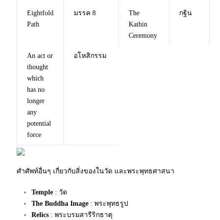
Eightfold
มรรค 8
The
กฐิน
Path
Kathin
Ceremony
An act or
อโหสิกรรม
thought
which
has no
longer
any
potential
force
ศำศัพท์อื่นๆ เกี่ยวกับสิ่งของในวัด และพระพุทธศาสนา
Temple
: วัด
The Buddha Image
: พระพุทธรูป
Relics
: พระบรมสารีริกธาตุ