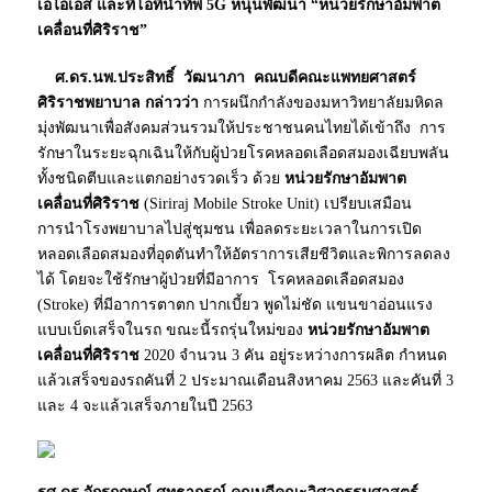
เอไอเอส และทีโอทีนำทัพ 5G หนุนพัฒนา “หน่วยรักษาอัมพาต
เคลื่อนที่ศิริราช”
ศ.ดร.นพ.ประสิทธิ์ วัฒนาภา คณบดีคณะแพทยศาสตร์
ศิริราชพยาบาล กล่าวว่า
การผนึกกำลังของมหาวิทยาลัยมหิดล
มุ่งพัฒนาเพื่อสังคมส่วนรวมให้ประชาชนคนไทยได้เข้าถึง การ
รักษาในระยะฉุกเฉินให้กับผู้ป่วยโรคหลอดเลือดสมองเฉียบพลัน
ทั้งชนิดตีบและแตกอย่างรวดเร็ว ด้วย
หน่วยรักษาอัมพาต
เคลื่อนที่ศิริราช
(Siriraj Mobile Stroke Unit) เปรียบเสมือน
การนำโรงพยาบาลไปสู่ชุมชน เพื่อลดระยะเวลาในการเปิด
หลอดเลือดสมองที่อุดตันทำให้อัตราการเสียชีวิตและพิการลดลง
ได้ โดยจะใช้รักษาผู้ป่วยที่มีอาการ โรคหลอดเลือดสมอง
(Stroke) ที่มีอาการตาตก ปากเบี้ยว พูดไม่ชัด แขนขาอ่อนแรง
แบบเบ็ดเสร็จในรถ ขณะนี้รถรุ่นใหม่ของ
หน่วยรักษาอัมพาต
เคลื่อนที่ศิริราช
2020 จำนวน 3 คัน อยู่ระหว่างการผลิต กำหนด
แล้วเสร็จของรถคันที่ 2 ประมาณเดือนสิงหาคม 2563 และคันที่ 3
และ 4 จะแล้วเสร็จภายในปี 2563