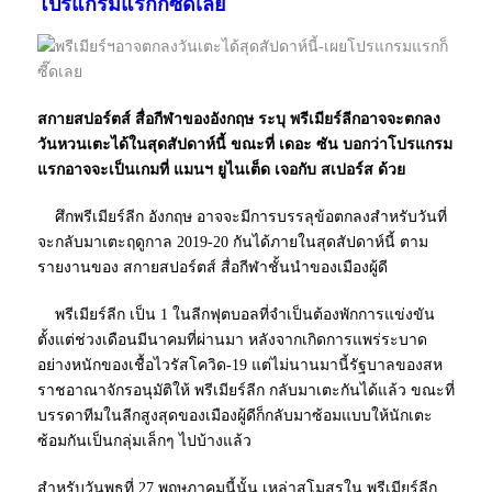
โปรแกรมแรกก็ซี๊ดเลย
สกายสปอร์ตส์ สื่อกีฬาของอังกฤษ ระบุ พรีเมียร์ลีกอาจจะตกลง
วันหวนเตะได้ในสุดสัปดาห์นี้ ขณะที่ เดอะ ซัน บอกว่าโปรแกรม
แรกอาจจะเป็นเกมที่ แมนฯ ยูไนเต็ด เจอกับ สเปอร์ส ด้วย
ศึกพรีเมียร์ลีก อังกฤษ อาจจะมีการบรรลุข้อตกลงสำหรับวันที่
จะกลับมาเตะฤดูกาล 2019-20 กันได้ภายในสุดสัปดาห์นี้ ตาม
รายงานของ สกายสปอร์ตส์ สื่อกีฬาชั้นนำของเมืองผู้ดี
พรีเมียร์ลีก เป็น 1 ในลีกฟุตบอลที่จำเป็นต้องพักการแข่งขัน
ตั้งแต่ช่วงเดือนมีนาคมที่ผ่านมา หลังจากเกิดการแพร่ระบาด
อย่างหนักของเชื้อไวรัสโควิด-19 แต่ไม่นานมานี้รัฐบาลของสห
ราชอาณาจักรอนุมัติให้ พรีเมียร์ลีก กลับมาเตะกันได้แล้ว ขณะที่
บรรดาทีมในลีกสูงสุดของเมืองผู้ดีก็กลับมาซ้อมแบบให้นักเตะ
ซ้อมกันเป็นกลุ่มเล็กๆ ไปบ้างแล้ว
สำหรับวันพุธที่ 27 พฤษภาคมนี้นั้น เหล่าสโมสรใน พรีเมียร์ลีก