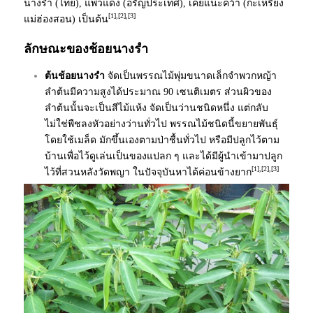
นางรำ (ไทย), แพวแดง (อรัญประเทศ), เคยแนะคว้า (กะเหรี่ยง
[1],[2],[3]
แม่ฮ่องสอน) เป็นต้น
ลักษณะของช้อยนางรำ
ต้นช้อยนางรำ
จัดเป็นพรรณไม้พุ่มขนาดเล็กจำพวกหญ้า
ลำต้นมีความสูงได้ประมาณ 90 เซนติเมตร ส่วนผิวของ
ลำต้นนั้นจะเป็นสีไม้แห้ง จัดเป็นว่านชนิดหนึ่ง แต่กลับ
ไม่ใช่พืชลงหัวอย่างว่านทั่วไป พรรณไม้ชนิดนี้ขยายพันธุ์
โดยใช้เมล็ด มักขึ้นเองตามป่าชื้นทั่วไป หรือมีปลูกไว้ตาม
บ้านเพื่อไว้ดูเล่นเป็นของแปลก ๆ และได้มีผู้นำเข้ามาปลูก
[1],[2],[3]
ไว้ที่สวนหลังวัดพญา ในปัจจุบันหาได้ค่อนข้างยาก