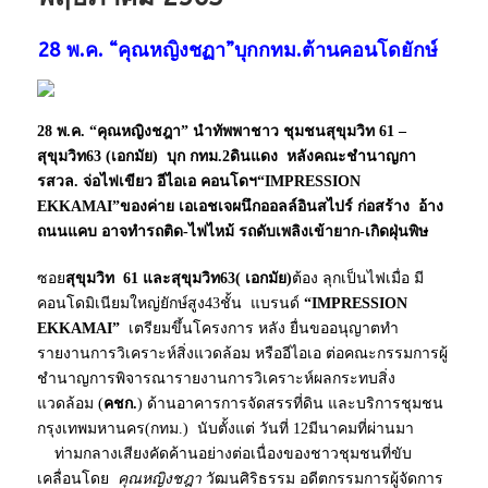
28 พ.ค. “คุณหญิงชฏา”บุกกทม.ต้านคอนโดยักษ์
28 พ.ค. “คุณหญิงชฎา” นำทัพพาชาว ชุมชนสุขุมวิท 61 –
สุขุมวิท63 (เอกมัย) บุก กทม.2ดินแดง หลังคณะชำนาญกา
รสวล. จ่อไฟเขียว อีไอเอ คอนโดฯ“IMPRESSION
EKKAMAI”ของค่าย เอเอชเจผนึกออลล์อินสไปร์ ก่อสร้าง อ้าง
ถนนแคบ อาจทำรถติด-ไฟไหม้ รถดับเพลิงเข้ายาก-เกิดฝุ่นพิษ
ซอย
สุขุมวิท 61 และสุขุมวิท63( เอกมัย)
ต้อง ลุกเป็นไฟเมื่อ มี
คอนโดมิเนียมใหญ่ยักษ์สูง43ชั้น แบรนด์
“IMPRESSION
EKKAMAI”
เตรียมขึ้นโครงการ หลัง ยื่นขออนุญาตทำ
รายงานการวิเคราะห์สิ่งแวดล้อม หรืออีไอเอ ต่อคณะกรรมการผู้
ชำนาญการพิจารณารายงานการวิเคราะห์ผลกระทบสิ่ง
แวดล้อม (
คชก.
) ด้านอาคารการจัดสรรที่ดิน และบริการชุมชน
กรุงเทพมหานคร(กทม.) นับตั้งแต่ วันที่ 12มีนาคมที่ผ่านมา
ท่ามกลางเสียงคัดค้านอย่างต่อเนื่องของชาวชุมชนที่ขับ
เคลื่อนโดย
คุณหญิงชฎา
วัฒนศิริธรรม อดีตกรรมการผู้จัดการ