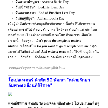
วันอาสาฬหบูชา
: Asarnha Bucha Day
วันเข้าพรรษา
: Buddhist Lent Day
วันออกพรรษา
: End of Buddhist Lent Day
วันอัฎฐมีบูชา
: Atthami Bucha Day
เมื่อรู้คำศัพท์ภาษาอังกฤษเกี่ยวกับวัดแบบนี้แล้ว ก็ได้เวลาชวน
เพื่อนต่างชาติไป ทำบุญ ตักบาตร ไหว้พระ ด้วยกันแล้วล่ะ ไหน
ลองซ้อมประโยคคำถามสักหนึ่งประโยค ถ้าจะชวนเพื่อนไป
กรวดน้ำ ต้องพูดว่า
Let’s go to the temple to make a
libition.
หรือจะเป็น
Do you want to go to temple with me ?
คุณ
อยากไปวัดกับฉันไหม?
And make a merit
แล้วก็ไปทำบุญด้วยกัน
เถอะนะ ถ้าพร้อมแล้วก็ลองสะกิดเพื่อนต่างชาติไปลุยกันเลย!
ขอบคุณข้อมูลจาก wallstreetenglish.in.th
โอเปอเรเตอร์ นำทัพ 5G พัฒนา “หน่วยรักษา
อัมพาตเคลื่อนที่ศิริราช”
แพทย์ศิริราช ร่วมกับ วิศวะมหิดล ผนึกกำลัง 3 โอเปอเรเตอร์ ทรู