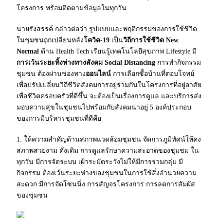
โครงการ พร้อมติดตามข้อมูลในทุกวัน
นายรังสรรค์ กล่าวต่อว่า รูปแบบและพฤติกรรมของการใช้ชีวิต
ในชุมชนถูกเปลี่ยนหลัง
โควิด-19
เป็น
วิถีการใช้ชีวิต New
Normal
ด้าน Health Tech เรียนรู้เทคโนโลยีสุขภาพ Lifestyle มี
การเว้นระยะทิ้งห่างทางสังคม Social Distancing
การทำกิจกรรม
ชุมชน ต้องผ่านช่องทาง
ออนไลน์
การเลือกซื้อบ้านที่ตอบโจทย์
เพื่อปรัปเปลี่ยนวิถีชีวิตสังคมการอยู่ร่วมกันในโครงการที่อยู่อาศัย
เพื่อชีวิตครอบครัวที่ดีขึ้น จะต้องเป็นเรื่องการดูแล และบริการส่ง
มอบความสุขในชุมชนไปพร้อมกับสังคมน่าอยู่ 5 องค์ประกอบ
ของการมีบริหารชุมชนที่ดีคือ
1. ให้ความสำคัญด้านสภาพแวดล้อมชุมชน จัดการภูมิทัศน์ให้คง
สภาพสวยงาม ดั่งเดิม การดูแลรักษาความสะอาดของชุมชม ใน
ทุกวัน มีการจัดระบบ เฝ้าระมัดระวังไม่ให้มีการรวมกลุ่ม มี
กิจกรรม ต้องเว้นระยะห่างของชุมชนในการใช้สิ่งอำนวยความ
สะดวก มีการจัดโซนนิ่ง การสัญจรโครงการ การลดการสัมผัส
ของชุมชน