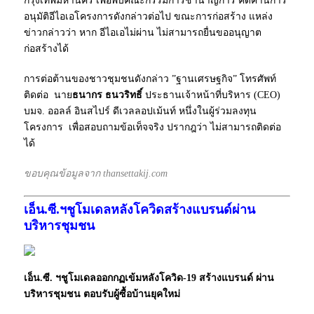
กรุงเทพมหานคร เพื่อพบคณะกรรมการชำนาญการ คัดค้านการ
อนุมัติอีไอเอโครงการดังกล่าวต่อไป ขณะการก่อสร้าง แหล่ง
ข่าวกล่าวว่า หาก อีไอเอไม่ผ่าน ไม่สามารถยื่นขออนุญาต
ก่อสร้างได้
การต่อต้านของชาวชุมชนดังกล่าว ”ฐานเศรษฐกิจ” โทรศัพท์
ติดต่อ นาย
ธนากร
ธนวริทธิ์
ประธานเจ้าหน้าที่บริหาร (CEO)
บมจ. ออลล์ อินสไปร์ ดีเวลลอปเม้นท์ หนึ่งในผู้ร่วมลงทุน
โครงการ เพื่อสอบถามข้อเท็จจริง ปรากฎว่า ไม่สามารถติดต่อ
ได้
ขอบคุณข้อมูลจาก thansettakij.com
เอ็น.ซี.ฯชูโมเดลหลังโควิดสร้างแบรนด์ผ่าน
บริหารชุมชน
เอ็น.ซี. ฯชูโมเดลออกกฏเข้มหลังโควิด-19 สร้างแบรนด์ ผ่าน
บริหารชุมชน ตอบรับผู้ซื้อบ้านยุคใหม่