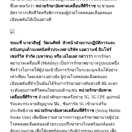
ซึ่งคาดหวังว่า
หน่วยรักษาอัมพาตเคลื่อนที่ศิริราช
จะช่วยลด
อัตราการเสียชีวิตหรือพิการของผู้ป่วยโรคหลอดเลือดสมอง
เฉียบพลันได้เป็นอย่างดี
ขณะที่ นายวสิษฐ์ วัฒนศัพท์ หัวหน้าฝ่ายงานปฏิบัติการและ
สนับสนุนด้านเทคนิคทั่วประเทศ บริษัท แอดวานซ์ อินโฟร์
เซอร์วิส จำกัด (มหาชน) หรือ เอไอเอส กล่าวว่า
การรักษา
พยาบาลเคลื่อนที่ (Mobility) เป็นการรักษาพยาบาลรูปแบบหนึ่ง
ที่สร้างโอกาสให้ผู้ป่วยเข้าถึงการรักษาในระยะฉุกเฉินได้อย่าง
เท่าเทียม โดยเฉพาะอย่างยิ่ง ผู้ป่วยโรคหลอดเลือดสมอง
เฉียบพลันที่จำเป็นต้องได้รับการรักษาอย่างทันท่วงที
5G
จะยก
ระดับคุณภาพชีวิตคนไทยรอบด้านเช่น
หน่วยรักษาอัมพาต
เคลื่อนที่ศิริราช
ด้วยนำศักยภาพเครือข่าย 5G, 5G CPE อุปกรณ์
รับและกระจายสัญญาณ
5G
, ซิมการ์ด 5G เข้ามาเสริม
ประสิทธิภาพ
หน่วยรักษาอัมพาตเคลื่อนที่ศิริราช
(Siriraj Mobile
Stroke Unit) เพิ่มขีดความสามารถการดูแลรักษาพยาบาลผู้ป่วย
โรคหลอดเลือดสมองด้วยระบบปรึกษาทางไกลพร้อมกล้องส่ง
สัญญาณภาพ เพื่อให้แพทย์สนทนากับผู้ป่วยขณะอยู่บนรถ เพื่อ