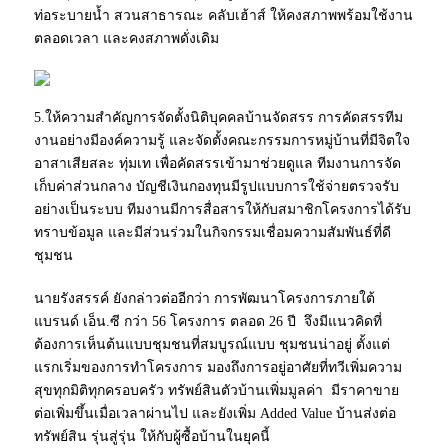
ท่อระบายน้ำ สวนสาธารณะ คลับเฮ้าส์ ให้คงสภาพพร้อมใช้งาน
ตลอดเวลา และคงสภาพดั่งเดิม
5.ให้ความสำคัญการจัดตั้งนิติบุคคลบ้านจัดสรร การคัดสรรทีม
งานอย่างมีองค์ความรู้ และจัดตั้งคณะกรรมการหมู่บ้านที่มีจิตใจ
อาสาเสียสละ ทุ่มเท เพื่อคัดสรรเข้ามาช่วยดูแล ทีมงานการจัด
เก็บค่าส่วนกลาง บัญชีเงินกองทุนมีรูปแบบการใช้จ่ายตรวจรับ
อย่างเป็นระบบ ทีมงานมีการสื่อสารให้กับสมาชิกโครงการได้รับ
ทราบข้อมูล และมีส่วนร่วมในกิจกรรมเชื่อมความสัมพันธ์ที่ดี
ชุมชน
นายรังสรรค์ ยังกล่าวต่ออีกว่า การพัฒนาโครงการภายใต้
แบรนด์ เอ็น.ซี กว่า 56 โครงการ ตลอด 26 ปี จึงมีแนวคิดที่
ต้องการเห็นต้นแบบชุมชนที่สมบูรณ์แบบ ชุมชนน่าอยู่ ตั้งแต่
แรกเริ่มของการทำโครงการ มองถึงการอยู่อาศัยที่ทวีเพิ่มความ
สุขทุกมิติทุกครอบครัว ทรัพย์สินตัวบ้านเพิ่มมูลค่า มีราคาขาย
ต่อเพิ่มขึ้นเมื่อเวลาผ่านไป และยังเพิ่ม Added Value บ้านส่งต่อ
ทรัพย์สิน รุ่นสู่รุ่น ให้กับผู้ซื้อบ้านในยุคนี้