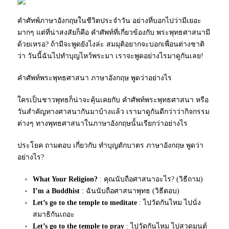
คำศัทพ์ภาษาอังกฤษในชีวิตประจำวัน อย่างที่บอกไปว่ามีเยอะ
มากๆ แต่ที่น่าสงสัยก็คือ คำศัพท์ที่เกี่ยวข้องกับ พระพุทธศาสนามี
ด้วยเหรอ? ถ้ามีจะพูดยังไงล่ะ สมมุติอยากจะบอกเพื่อนต่างชาติ
ว่า วันนี้ฉันไปทำบุญไหว้พระมา เราจะพูดอย่างไรมาดูกันเลย!
คำศัพท์พระพุทธศาสนา ภาษาอังกฤษ พูดว่าอย่างไร
ใครเป็นชาวพุทธ​ก็น่าจะคุ้นเคยกับ คำศัพท์พระพุทธศาสนา หรือ
วันสำคัญทางศาสนากันมาบ้างแล้ว เรามาดูกันดีกว่าว่ากิจกรรม
ต่างๆ ทางพุทธศาสนาในภาษาอังกฤษนั้นเรียกว่าอย่างไร
ประโยค ถามตอบ เกี่ยวกับ ทำบุญ​ตักบาตร ภาษาอังกฤษ พูดว่า
อย่างไร?
What Your Religion?
: คุณนับถือศาสนาอะไร? (วิธีถาม)
I’m a Buddhist
: ฉันนับถือศาสนาพุทธ (วิธีตอบ)
Let’s go to the temple to meditate
: ไปวัดกันไหม ไปนั่ง
สมาธิกันเถอะ
Let’s go to the temple to pray
: ไปวัดกันไหม ไปสวดมนต์