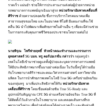
รวดเร็ว แม่นยำ ช่วยให้การประสานงานส่งต่อผู้ป่วยจากหน่วย
รถพยาบาลการแพทย์ฉุกเฉินมาสู่รถ
หน่วยรักษาอัมพาตเคลื่อนที่
ศิริราช
ด้วยความปลอดภัย ซึ่งการบริการโทรคมนาคมเพื่อ
สาธารณสุขของไทย และในอนาคต ทีโอที มีแผนงานที่จะใช้
คลื่น
5G
นำไปพัฒนาเพิ่มศักยภาพในด้านอื่น ๆ เพื่อจะมีส่วนช่วย
ในการยกระดับคุณภาพชีวิตของประชาชนโดยรวมต่อไป
นายพิรุณ ไพรีพ่ายฤทธิ์ หัวหน้าคณะทำงานและกรรมการ
ยุทธศาสตร์ 5G บมจ. ทรู คอร์ปอเรชั่น กล่าวว่า
กลุ่มทรูนำ
เทคโนโลยีเข้ามาช่วยดูแลทั้งผู้ป่วยและบุคลากรทางการแพทย์
ให้มีประสิทธิภาพมากขึ้นมาอย่างต่อเนื่อง ในวันนี้ทรูได้ร่วมมือ
กับโรงพยาบาลศิริราชและคณะวิศวกรรมศาสตร์ มหาวิทยาลัย
มหิดล ในการนำศักยภาพเทคโนโลยี True
5G
เครือข่ายอัจฉริยะ
ของกลุ่มทรู มาเพิ่มประสิทธิภาพให้กับ
หน่วยรักษาอัมพาต
เคลื่อนที่ศิริราช
โดยเชื่อมต่อด้วยซิม True 5G-Ready และ
อุปกรณ์รับสัญญาณ CPE
5G
ผ่านเครือข่ายอัจฉริยะ True
5G
ที่
ได้ติดตั้งไว้แล้วภายในโรงพยาบาล และตลอดเส้นทางที่รถ
พยาบาลวิ่งผ่าน เพื่อนำส่งข้อมูลได้อย่างรวดเร็ว และทันท่วงที