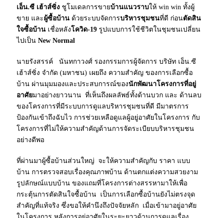
เอ็น.ซี เฮ้าส์ซิ่ง
ชูโมเดลการขาย
บ้านแนวราบ
ให้ win win ทั้งผู้
ขาย และ
ผู้ซื้อบ้าน
ด้วยระบบจัดการ
บริหารชุมชน
ที่ดี ก่อน
ตัดสิน
ใจซื้อบ้าน
เชื่อหลัง
โควิด-19
รูปแบบการใช้ชีวิตในชุมชนเปลี่ยน
ไปเป็น
New Normal
นายรังสรรค์ นันทกาวงศ์ รองกรรมการผู้จัดการ บริษัท เอ็น.ซี
เฮ้าส์ซิ่ง จำกัด (มหาชน) เผยถึง ความสำคัญ ของการเลือกซื้อ
บ้าน ผ่านมุมมองและประสบการณ์ของ
นักพัฒนาโครงการที่อยู่
อาศัย
มาอย่างยาวนาน ที่เห็นถึงผลลัพธ์ทั้งด้านบวก และ ด้านลบ
ของโครงการที่มีระบบการดูแลบริหารชุมชนที่ดี มีมาตรการ
ป้องกันเข้าถึงฉับไว การช่วยเหลือดูแลผู้อยู่อาศัยในโครงการ กับ
โครงการที่ไม่ให้ความสำคัญด้านการจัดระเบียบบริหารชุมชน
อย่างดีพอ
ที่ผ่านมาผู้ซื้อบ้านส่วนใหญ่ จะให้ความสำคัญกับ ราคา แบบ
บ้าน การตรวจสอบเรื่องคุณภาพบ้าน ด้านตกแต่งความสวยงาม
รูปลักษณ์แบบบ้าน ของแถมที่โครงการต่างสรรหามาให้เพื่อ
กระตุ้นการตัดสินใจซื้อบ้าน เป็นการเลือกซื้อบ้านยังไม่ตรงจุด
สำคัญที่แท้จริง ซึ่งขอให้คำนึงถึงปัจจัยหลัก เมื่อเข้ามาอยู่อาศัย
ในโครงการ หลังการอยู่อาศัยในระยะยาวด้านการดูแลเรื่อง