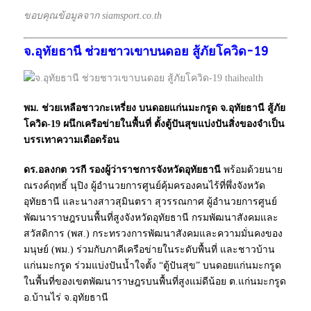
ขอบคุณข้อมูลจาก siamsport.co.th
จ.อุทัยธานี ช่วยชาวเขาบนดอย สู้ภัยโควิด-19
พม. ช่วยเหลือชาวกะเหรี่ยง บนดอยแก่นมะกรูด จ.อุทัยธานี สู้ภัย
โควิด-19 ผนึกเครือข่ายในพื้นที่ ตั้งตู้ปันสุขแบ่งปันสิ่งของจำเป็น
บรรเทาความเดือดร้อน
ดร.อลงกต วรกี รองผู้ว่าราชการจังหวัดอุทัยธานี
พร้อมด้วยนาย
ณรงค์ฤทธิ์ นุปิง ผู้อำนวยการศูนย์คุ้มครองคนไร้ที่พึ่งจังหวัด
อุทัยธานี และนางสาวสุมินตรา สุวรรณกาศ ผู้อำนวยการศูนย์
พัฒนาราษฎรบนพื้นที่สูงจังหวัดอุทัยธานี กรมพัฒนาสังคมและ
สวัสดิการ (พส.) กระทรวงการพัฒนาสังคมและความมั่นคงของ
มนุษย์ (พม.) ร่วมกับภาคีเครือข่ายในระดับพื้นที่ และชาวบ้าน
แก่นมะกรูด ร่วมแบ่งปันน้ำใจตั้ง “ตู้ปันสุข” บนดอยแก่นมะกรูด
ในพื้นที่ของเขตพัฒนาราษฎรบนพื้นที่สูงแม่ดีน้อย ต.แก่นมะกรูด
อ.บ้านไร่ จ.อุทัยธานี