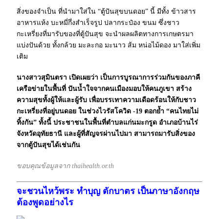
สิ่งของจำเป็น ที่นำมาใส่ใน “ตู้ปันสุขบนดอย” นี้ มีทั้ง ข้าวสาร
อาหารแห้ง บะหมี่กึ่งสำเร็จรูป ปลากระป๋อง ขนม ซึ่งชาว
กะเหรี่ยงที่มารับของที่ตู้ปันสุข จะนำผลผลิตทางการเกษตรมา
แบ่งปันด้วย ทั้งกล้วย มะละกอ มะนาว ส้ม หน่อไม้ดอง มาใส่เพิ่ม
เติม
นางสาวสุมินตรา เปิดเผยว่า
เป็นการบูรณาการร่วมกันของภาคี
เครือข่ายในพื้นที่ ปันน้ำใจจากคนเมืองมอบให้คนภูเขา สร้าง
ความสุขทั้งผู้ให้และผู้รับ เพื่อบรรเทาความเดือดร้อนให้กับชาว
กะเหรี่ยงที่อยู่บนดอย ในช่วงไวรัสโควิด -19 ตอกย้ำ “คนไทยไม่
ทิ้งกัน” ทั้งนี้ ประชาชนในพื้นที่ตำบลแก่นมะกรูด อำเภอบ้านไร่
จังหวัดอุทัยธานี และผู้ที่สัญจรผ่านไปมา สามารถมารับสิ่งของ
จากตู้ปันสุขได้เช่นกัน
ขอบคุณข้อมูลจาก thaihealth.or.th
จะชวนไหว้พระ ทำบุญ ตักบาตร เป็นภาษาอังกฤษ
ต้องพูดอย่างไร