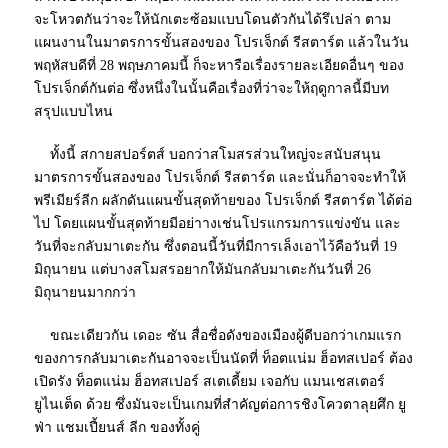
จะโหวตกันว่าจะให้นักเตะซ้อมแบบโดนตัวกันได้รึเปล่า ตาม
แผนงานในมาตรการขั้นสองของ โปรเจ็กต์ รีสตาร์ต แล้วในวัน
พฤหัสบดีที่ 28 พฤษภาคมนี้ ก็จะหารือเรื่องรายละเอียดอื่นๆ ของ
โปรเจ็กต์กันต่อ ซึ่งหนึ่งในนั้นคือเรื่องที่ว่าจะให้ฤดูกาลนี้มีบท
สรุปแบบไหน
ทั้งนี้ สกายสปอร์ตส์ บอกว่าสโมสรส่วนใหญ่จะสนับสนุน
มาตรการขั้นสองของ โปรเจ็กต์ รีสตาร์ต และนั่นก็อาจจะทำให้
พรีเมียร์ลีก ผลักดันแผนขั้นสุดท้ายของ โปรเจ็กต์ รีสตาร์ต ได้ต่อ
ไป โดยแผนขั้นสุดท้ายมีอย่าางเช่นโปรแกรมการแข่งขัน และ
วันที่จะกลับมาเตะกัน ซึ่งตอนนี้วันที่มีการเล็งเอาไว้คือวันที่ 19
มิถุนายน แต่บางสโมสรอยากให้มันกลับมาเตะกันวันที่ 26
มิถุนายนมากกว่า
ขณะเดียวกัน เดอะ ซัน สื่อชื่อดังของเมืองผู้ดีบอกว่าเกมแรก
ของการกลับมาเตะกันอาจจะเป็นนัดที่ ท็อตแน่ม ฮ็อทสเปอร์ ต้อง
เปิดรัง ท็อตแน่ม ฮ็อทสเปอร์ สเตเดี้ยม เจอกับ แมนเชสเตอร์
ยูไนเต็ด ด้วย ซึ่งมันจะเป็นเกมที่สำคัญต่อการชิงโควตาลุยศึก ยู
ฟ่า แชมเปี้ยนส์ ลีก ของทั้งคู่