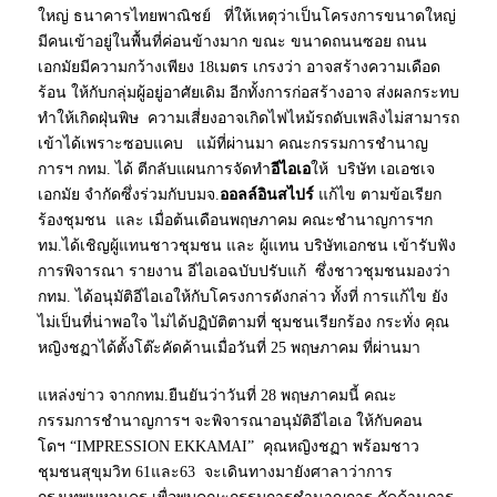
ใหญ่ ธนาคารไทยพาณิชย์ ที่ให้เหตุว่าเป็นโครงการขนาดใหญ่
มีคนเข้าอยู่ในพื้นที่ค่อนข้างมาก ขณะ ขนาดถนนซอย ถนน
เอกมัยมีความกว้างเพียง 18เมตร เกรงว่า อาจสร้างความเดือด
ร้อน ให้กับกลุ่มผู้อยู่อาศัยเดิม อีกทั้งการก่อสร้างอาจ ส่งผลกระทบ
ทำให้เกิดฝุ่นพิษ ความเสี่ยงอาจเกิดไฟไหม้รถดับเพลิงไม่สามารถ
เข้าได้เพราะซอบแคบ แม้ที่ผ่านมา คณะกรรมการชำนาญ
การฯ กทม. ได้ ตีกลับแผนการจัดทำ
อีไอเอ
ให้ บริษัท เอเอชเจ
เอกมัย จำกัดซึ่งร่วมกับบมจ.
ออลล์อินสไปร์
แก้ไข ตามข้อเรียก
ร้องชุมชน และ เมื่อต้นเดือนพฤษภาคม คณะชำนาญการฯก
ทม.ได้เชิญผู้แทนชาวชุมชน และ ผู้แทน บริษัทเอกชน เข้ารับฟัง
การพิจารณา รายงาน อีไอเอฉบับปรับแก้ ซึ่งชาวชุมชนมองว่า
กทม. ได้อนุมัติอีไอเอให้กับโครงการดังกล่าว ทั้งที่ การแก้ไข ยัง
ไม่เป็นที่น่าพอใจ ไม่ได้ปฏิบัติตามที่ ชุมชนเรียกร้อง กระทั่ง คุณ
หญิงชฏาได้ตั้งโต๊ะคัดค้านเมื่อวันที่ 25 พฤษภาคม ที่ผ่านมา
แหล่งข่าว จากกทม.ยืนยันว่าวันที่ 28 พฤษภาคมนี้ คณะ
กรรมการชำนาญการฯ จะพิจารณาอนุมัติอีไอเอ ให้กับคอน
โดฯ “IMPRESSION EKKAMAI” คุณหญิงชฏา พร้อมชาว
ชุมชนสุขุมวิท 61และ63 จะเดินทางมายังศาลาว่าการ