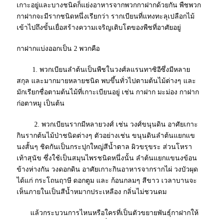
เกาะอยู่และบางชนิดก็แย่งอาหารจากพวกกาฝากด้วยกัน พืชพวก
กาฝากจะมีรากชนิดหนึ่งเรียกว่า รากเบียนที่แทงทะลุเปลือกไม้
เข้าไปถึงขั้นเยื่อสร้างความเจริญเติบโตของพืชที่อาศัยอยู่
กาฝาก
แบ่งออกเป็น 2 พวกคือ
1. พวกเบียนลำต้นเป็นพืชในวงศ์ลแรนทาซิอีซึ่งมีหลาย
สกุล และมากมายหลายชนิด พบขึ้นทั่วไปตามต้นไม้ต่างๆ และ
มักเรียกชื่อตามต้นไม้ที่เกาะเบียนอยู่ เช่น กาฝาก มะม่อง กาฝาก
ก่อตาหมู เป็นต้น
2. พวกเบียนรากมีหลายวงศ์ เช่น วงศ์ขนุนดิน อาศัยเกาะ
กินรากต้นไม้ป่าชนิดต่างๆ ตัวอย่างเช่น ขนุนดินลําต้นแยกแข
นงสั้นๆ ชิดกันเป็นกระปุกใหญ่สีน้ำตาล ผิวขรุขระ ส่วนโหรา
เท้าสุนัข ซึ่งใช้เป็นสมุนไพรชนิดหนึ่งนั้น ลำต้นแยกแขนงข้อน
ข้างห่างกัน วงดอกดิน อาศัยเกาะกินอาหารจากรากไผ่ วงบัวผุด
ได้แก่ กระโถนฤาษี ดอกตูม และ ก้อนกลมๆ สีขาว เวลาบานจะ
เห็นภายในเป็นสีน้ำหมากประเหลือง กลิ่นไม่ชวนดม
แล้วกระบวนการไหนหรือใครที่เป็นตัวขยายพันธุ์กาฝากให้