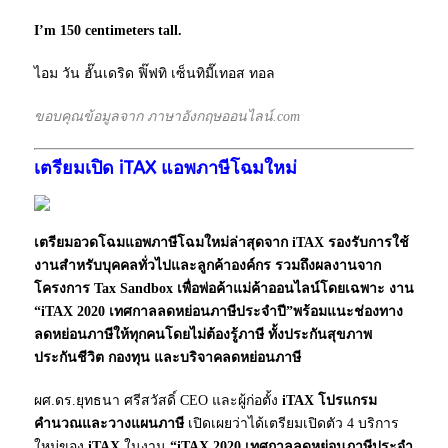
I’m 150 centimeters tall.
ไอม วัน ฮั๊นเดริด ฟิ๊ฟทิ เซ็นทิมี๊เทอส ทอล
ขอบคุณข้อมูลจาก ภาษาอังกฤษออนไลน์.com
เตรียมเปิด iTAX แอพภาษีโฉมใหม่
เตรียมอวดโฉมแอพภาษีโฉมใหม่ล่าสุดจาก iTAX รองรับการใช้
งานสำหรับบุคคลทั่วไปและลูกค้าองค์กร รวมถึงผลงานจาก
โครงการ Tax Sandbox เพื่อพ่อค้าแม่ค้าออนไลน์โดยเฉพาะ งาน
“iTAX 2020 เทศกาลลดหย่อนภาษีประจำปี”พร้อมแนะช่องทาง
ลดหย่อนภาษีให้ทุกคนโดยไม่ต้องรู้ภาษี ทั้งประกันสุขภาพ
ประกันชีวิต กองทุน และบริจาคลดหย่อนภาษี
ผศ.ดร.ยุทธนา ศรีสวัสดิ์ CEO และผู้ก่อตั้ง
iTAX
โปรแกรม
คำนวณและวางแผนภาษี
เปิดเผยว่าได้เตรียมเปิดตัว 4 บริการ
ใหม่ของ
iTAX
ในงาน
“
iTAX 2020 เทศกาลลดหย่อนภาษีประจำ