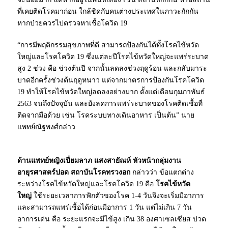
ที่เคยติดโรคมาก่อน ใกล้ชิดกับคนต่างประเทศในภาวะกักกัน
หากป่วยควรไปตรวจหาเชื้อโควิด 19
“การมีพฤติกรรมสุขภาพที่ดี สามารถป้องกันได้ทั้งโรคไข้หวัด
ใหญ่และโรคโควิด 19 ซึ่งแต่ละปีโรคไข้หวัดใหญ่จะแพร่ระบาด
สูง 2 ช่วง คือ ช่วงต้นปี จากนั้นลดลงช่วงฤดูร้อน และกลับมาระ
บาดอีกครั้งช่วงต้นฤดูหนาว แต่จากมาตรการป้องกันโรคโควิด
19 ทำให้โรคไข้หวัดใหญ่ลดลงอย่างมาก ตั้งแต่เดือนกุมภาพันธ์
2563 จนถึงปัจจุบัน และยังลดการแพร่ระบาดของโรคติดเชื้อที่
ติดจากมือด้วย เช่น โรคระบบทางเดินอาหาร เป็นต้น” นาย
แพทย์ณัฐพงศ์กล่าว
ด้านแพทย์หญิงเปี่ยมลาภ แสงสายัณห์ หัวหน้ากลุ่มงาน
อายุรศาสตร์ปอด สถาบันโรคทรวงอก
กล่าวว่า ข้อแตกต่าง
ระหว่างโรคไข้หวัดใหญ่และโรคโควิด 19 คือ
โรคไข้หวัด
ใหญ่
ใช้ระยะเวลาการฟักตัวของโรค 1-4 วันจึงจะเริ่มมีอาการ
และสามารถแพร่เชื้อได้ก่อนมีอาการ 1 วัน แต่ไม่เกิน 7 วัน
อาการเด่น คือ ระยะแรกจะมีไข้สูง เกิน 38 องศาเซลเซียส ปวด