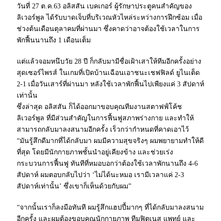
วันที่ 27 ต.ค.63 อลิสสัน เบคเกอร์ ผู้รักษาประตูคนสำคัญของ
ลิเวอร์พูล ได้รับบาดเจ็บที่บริเวณหัวไหล่ระหว่างการฝึกซ้อม เมื่อ
ช่วงต้นเดือนตุลาคมที่ผ่านมา ซึ่งคาดว่าอาจต้องใช้เวลาในการ
พักฟื้นนานถึง 1 เดือนเต็ม
แต่แล้วจอมหนึบวัย 28 ปี ก็กลับมามีชื่อเฝ้าเสาให้ทีมอีกครั้งอย่าง
สุดเซอร์ไพรส์ ในเกมที่เปิดบ้านเฉือนเอาชนะเชฟฟิลด์ ยูไนเต็ด
2-1 เมื่อวันเสาร์ที่ผ่านมา หลังใช้เวลาพักฟื้นไปเพียงแค่ 3 สัปดาห์
เท่านั้น
ซึ่งล่าสุด อลิสสัน ก็ได้ออกมาขอบคุณทีมงานสตาฟฟ์โค้ช
ลิเวอร์พูล ที่มีส่วนสำคัญในการฟื้นฟูสภาพร่างกาย และทำให้
สามารถกลับมาลงสนามอีกครั้ง เร็วกว่ากำหนดที่คาดเอาไว้
“มันรู้สึกดีมากที่ได้กลับมา ผมมีความสุขจริงๆ ผมพยายามทำให้ดี
ที่สุด โดยมีนักกายภาพชั้นนำอยู่เคียงข้าง และช่วยเร่ง
กระบวนการฟื้นฟู ทันทีที่หมอบอกว่าต้องใช้เวลาพักนานถึง 4-6
สัปดาห์ ผมตอบกลับไปว่า ‘ไม่ได้นะหมอ เรามีเวลาแค่ 2-3
สัปดาห์เท่านั้น’ ซึ่งเขาก็เห็นด้วยกับผม”
“จากนั้นเราก็ลงมือทันที ผมรู้สึกแฮปปี้มากๆ ที่ได้กลับมาลงสนาม
อีกครั้ง และผมต้องขอบคุณนักกายภาพ ทีมฟิตเนส แพทย์ และ