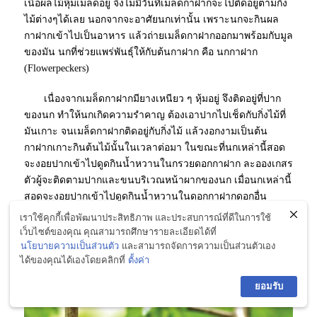
เนื้อผลไม้หุ้มเมล็ดอยู่ จึงไม่มีวันที่เมล็ดกาฝากจะไปติดอยู่ตามกิ่ง
ไม้ต่างๆได้เลย นอกจากจะอาศัยนกเท่านั้น เพราะนกจะกินผล
กาฝากเข้าไปเป็นอาหาร แล้วถ่ายเมล็ดกาฝากออกมาพร้อมกับมูล
ของมัน นกที่ช่วยแพร่พันธุ์ให้กับต้นกาฝาก คือ นกกาฝาก
(Flowerpeckers)
เนื่องจาก
เมล็ดกาฝากมียางเหนียว ๆ หุ้มอยู่ จึงติดอยู่ที่ปาก
ของนก ทำให้นกเกิดความรำคาญ ต้องเอาปากไปเช็ดกับกิ่งไม้ที่
มันเกาะ จนเมล็ดกาฝากติดอยู่กับกิ่งไม้ แล้วงอกงามเป็นต้น
กาฝากเกาะกินต้นไม้นั้นในเวลาต่อมา
ในขณะที่นกเหล่านี้สอด
จะงอยปากเข้าไปดูดกินน้ำหวานในกรวยดอกกาฝาก ละอองเกสร
ตัวผู้จะติดตามปากและขนบริเวณหน้าผากของนก เมื่อนกเหล่านี้
สอดจะงอยปากเข้าไปดูดกินน้ำหวานในดอกกาฝากดอกอื่น
ละอองเกสรตัวผู้จึงร่วงหล่นและผสมกับเกสรตัวเมียในดอก
เราใช้คุกกี้เพื่อพัฒนาประสิทธิภาพ และประสบการณ์ที่ดีในการใช้
กาฝากดอกนั้น ทำให้กาฝากต้นนั้นติดผลได้ ในทางชีววิทยาถือว่า
เว็บไซต์ของคุณ คุณสามารถศึกษารายละเอียดได้ที่
เป็นการพึ่งพาอาศัยซึ่งกันและกันระหว่างนกกับต้นกาฝากแบบ
นโยบายความเป็นส่วนตัว
และสามารถจัดการความเป็นส่วนตัวเอง
ได้ของคุณได้เองโดยคลิกที่
ตั้งค่า
ชั่วคราว
[1]
(อ่านต่อได้ที่ วิกิพีเดีย สารานุกรมเสรี)
นกกาฝาก ชื่อนกสีชมพูสวน
ยอมรับ