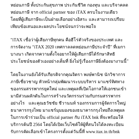
หย่อนภาษี ทั้งประกันสุขภาพ ประกันชีวิต กองทุน และบริจาคลด
หย่อนภาษี จาก official partner ของ iTAX ครบในงานเดียว
โดยที่ผู้เสียภาษีจะเป็นฝ่ายเลือกอย่างอิสระ และสามารถเปรียบ
เทียบข้อเสนอและผลประโยชน์จนกว่าจะพอใจ
“iTAX เชื่อว่าผู้เสียภาษีทุกคน คือฮีโร่ตัวจริงของประเทศ และ
การจัดงาน “iTAX 2020 เทศกาลลดหย่อนภาษีประจำปี” ที่เมกา
บางนา เกิดจากความตั้งใจอยากให้ผู้เสียภาษีได้รักษาสิทธิ
ประโยชน์ของตัวเองอย่างเต็มที่ ยิ่งไม่รู้เรื่องภาษียิ่งต้องมางานนี้”
โดยในงานยังได้รับเกียรติจากคุณจิตรา พงษ์พานิช นักวิชาการ
ภาษีเชี่ยวชาญ หัวหน้ากลุ่มพัฒนาระบบบริหาร มาแชร์ทิศทาง
ของกรมสรรพากรยุคใหม่ และเหตุผลที่เปิดโอกาสให้เอกชนเข้า
มามีส่วนผลักดันในการสร้างนวัตกรรมร่วมกับกรมสรรพากร
อย่างไร และคุณธวัชชัย ชีวานนท์ รองกรรมการผู้จัดการใหญ่
ธนาคารกรุงไทย มาแชร์มุมมองของธนาคารกรุงไทยถึงเหตุผล
ในการเข้าร่วมเป็น official partner กับ iTAX bnk ที่จะพร้อมให้
บริการต้นปี 2564 โดยได้เปิดเว็บไซต์ให้ผู้ที่สนใจได้ลงทะเบียน
รับการคัดเลือกเข้าโครงการตั้งแต่วันนี้ที่ www.itax.in.th/bnk