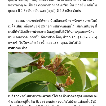
พิจารณาดู จะเห็นว่า ดอกกาฝากมีกลีบเรียงเป็น 2 วงชั้น กลีบใน
(petal) มี 2-3 กลีบ กลีบนอก (sepal) มี 2-3 กลีบเช่นกัน
ผลของกาฝากมักมีสีขาว มีเปลือกเหนียว หรือแข็ง ภายในมี
เมล็ดเพียงเมล็ดเดียว ซึ่งมีเมือกเหนียวๆห่อหุ้มไว้ เมือกเหนียวๆ นี้
เองที่ทำให้เมล็ดกาฝากเกาะติดอยู่บนกิ่งไม้ได้นานๆและเหนียว
แน่น จนกว่าจะงอกเป็นต้นกาฝากเล็กๆ มีรากเจาะดูด (haustoria)
แทงเข้าไปในท่อลำเลียงน้ำและ
แร่ธาตุ
ของต้นไม้ได้
กาฝากมะม่วง
เมล็ดกาฝากไม่สามารถแพร่พันธุ์ได้เอง ถ้าหากผลสุกจนแก่จัด จะ
ร่วงหล่นลงสู่พื้นดิน ถึงจะร่วงหล่นลงบนกิ่งไม้บ้าง แต่ผลนั้นยังมี