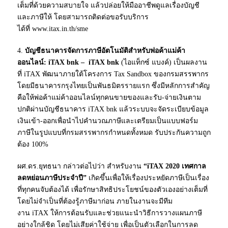
เต็มที่ด้วยความสบายใจ แล้วปล่อยให้มืออาชีพดูแลเรื่องบัญชี
และภาษีให้ โดยสามารถติดต่อขอรับบริการ
ได้ที่ www.itax.in.th/sme
4.
บัญชีธนาคารจัดการภาษีอัตโนมัติสำหรับพ่อค้าแม่ค้า
ออนไลน์:
iTAX bnk – iTAX bnk
(ไอแท็กซ์ แบงค์) เป็นผลงาน
ที่ iTAX พัฒนาภายใต้โครงการ Tax Sandbox ของกรมสรรพากร
โดยมีธนาคารกรุงไทยเป็นพันธมิตรรายแรก ซึ่งมีหลักการสำคัญ
คือให้พ่อค้าแม่ค้าออนไลน์ทุกคนขายของและรับ-จ่ายเงินตาม
ปกติผ่านบัญชีธนาคาร iTAX bnk แล้วระบบจะจัดระเบียบข้อมูล
เงินเข้า-ออกเพื่อนำไปคำนวณภาษีและเตรียมเป็นแบบฟอร์ม
ภาษีในรูปแบบที่กรมสรรพากรกำหนดทั้งหมด รับประกันความถูก
ต้อง 100%
ผศ.ดร.ยุทธนา กล่าวต่อไปว่า สำหรับงาน
“
iTAX
2020 เทศกาล
ลดหย่อนภาษีประจำปี”
เกิดขึ้นเพื่อให้เรื่องประหยัดภาษีเป็นเรื่อง
ที่ทุกคนจับต้องได้ เพื่อรักษาสิทธิประโยชน์ของตัวเองอย่างเต็มที่
โดยไม่จำเป็นที่ต้องรู้ภาษีมาก่อน ภายในงานจะมีทีม
งาน iTAX ให้การต้อนรับและช่วยแนะนำวิธีการวางแผนภาษี
อย่างใกล้ชิด โดยไม่เสียค่าใช้จ่าย เพื่อเป็นตัวเลือกในการลด