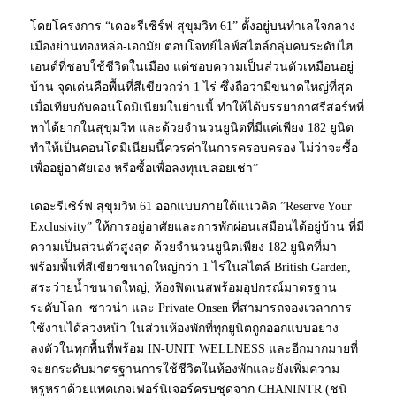
โดยโครงการ “เดอะรีเซิร์ฟ สุขุมวิท 61” ตั้งอยู่บนทำเลใจกลาง
เมืองย่านทองหล่อ-เอกมัย ตอบโจทย์ไลฟ์สไตล์กลุ่มคนระดับไฮ
เอนด์ที่ชอบใช้ชีวิตในเมือง แต่ชอบความเป็นส่วนตัวเหมือนอยู่
บ้าน จุดเด่นคือพื้นที่สีเขียวกว่า 1 ไร่ ซึ่งถือว่ามีขนาดใหญ่ที่สุด
เมื่อเทียบกับคอนโดมิเนียมในย่านนี้ ทำให้ได้บรรยากาศรีสอร์ทที่
หาได้ยากในสุขุมวิท และด้วยจำนวนยูนิตที่มีแค่เพียง 182 ยูนิต
ทำให้เป็นคอนโดมิเนียมนี้ควรค่าในการครอบครอง ไม่ว่าจะซื้อ
เพื่ออยู่อาศัยเอง หรือซื้อเพื่อลงทุนปล่อยเช่า”
เดอะรีเซิร์ฟ สุขุมวิท 61 ออกแบบภายใต้แนวคิด ”Reserve Your
Exclusivity” ให้การอยู่อาศัยและการพักผ่อนเสมือนได้อยู่บ้าน ที่มี
ความเป็นส่วนตัวสูงสุด ด้วยจำนวนยูนิตเพียง 182 ยูนิตที่มา
พร้อมพื้นที่สีเขียวขนาดใหญ่กว่า 1 ไร่ในสไตล์ British Garden,
สระว่ายน้ำขนาดใหญ่, ห้องฟิตเนสพร้อมอุปกรณ์มาตรฐาน
ระดับโลก ซาวน่า และ Private Onsen ที่สามารถจองเวลาการ
ใช้งานได้ล่วงหน้า ในส่วนห้องพักที่ทุกยูนิตถูกออกแบบอย่าง
ลงตัวในทุกพื้นที่พร้อม IN-UNIT WELLNESS และอีกมากมายที่
จะยกระดับมาตรฐานการใช้ชีวิตในห้องพักและยังเพิ่มความ
หรูหราด้วยแพคเกจเฟอร์นิเจอร์ครบชุดจาก CHANINTR (ชนิ