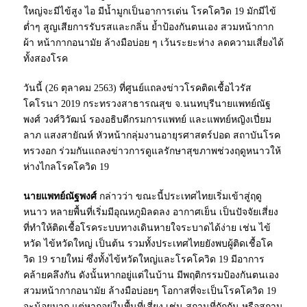
ใหญ่จะมีไข้สูง ไอ มีน้ำมูกเป็นอาการเด่น โรคโควิด 19 มักมีไข้
ต่ำๆ สูญเสียการรับรสและกลิ่น ย้ำป้องกันตนเอง สวมหน้ากาก
ผ้า หน้ากากอนามัย ล้างมือบ่อย ๆ เว้นระยะห่าง ลดความเสี่ยงได้
ทั้งสองโรค
วันนี้ (26 ตุลาคม 2563) ที่ศูนย์แถลงข่าวโรคติดเชื้อไวรัส
โคโรนา 2019 กระทรวงสาธารณสุข จ.นนทบุรีนายแพทย์ณัฐ
พงศ์ วงศ์วิวัฒน์ รองอธิบดีกรมการแพทย์ และแพทย์หญิงเปี่ยม
ลาภ แสงสายัณห์ หัวหน้ากลุ่มงานอายุรศาสตร์ปอด สถาบันโรค
ทรวงอก ร่วมกันแถลงข่าวการดูแลรักษาสุขภาพช่วงฤดูหนาวให้
ห่างไกลโรคโควิด 19
นายแพทย์ณัฐพงศ์
กล่าวว่า ขณะนี้ประเทศไทยเริ่มเข้าสู่ฤดู
หนาว หลายพื้นที่เริ่มมีอุณหภูมิลดลง อากาศเย็น เป็นปัจจัยเสี่ยง
ที่ทำให้ติดเชื้อโรคระบบทางเดินหายใจระบาดได้ง่าย เช่น ไข้
หวัด ไข้หวัดใหญ่ เป็นต้น รวมทั้งประเทศไทยยังพบผู้ติดเชื้อโค
วิด 19 รายใหม่ ซึ่งทั้งไข้หวัดใหญ่และโรคโควิด 19 มีอาการ
คล้ายคลึงกัน ดังนั้นหากอยู่แต่ในบ้าน มีพฤติกรรมป้องกันตนเอง
สวมหน้ากากอนามัย ล้างมือบ่อยๆ โอกาสที่จะเป็นโรคโควิด 19
จะน้อยมาก แต่หากอยู่ในพื้นที่เสี่ยง เช่น สถานที่กักกัน หรือสถาน