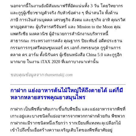
นอกจากนี้ในงานยังมีสัมมนาฟรีที่อัดแน่นทั้ง 3 วัน โดยวิทยากร
และกูรูผู้เชี่ยวชาญตัวจริง กับหัวข้อต่าง ๆ ที่น่าสนใจ ทั้งด้าน
ภาษี การเงินส่วนบุคคล เศรษฐกิจ สังคม และธุรกิจ อาทิ คุณรวิศ
หาญอุตสาหะ ผู้บริหารศรีจันทร์ และ Mission to the Moon คุณ
แพตริเซีย มงคลวนิช ผู้อำนวยการสำนักงานบริหารหนี้
สาธารณะ กระทรวงการคลัง คุณฐากร ปิยะพันธ์ อดีตประธาน
กรรมการกรุงศรีคอนซูมเมอร์ ดร.เอกก์ ภทรธนกุล กูรูด้านการ
ตลาด ดร.อาร์ม ตั้งนิรันดร ผู้เขียนหนังสือ China 5.0 และกูรูอีก
มากมาย ในงาน iTAX 2020 ที่เมกาบางนาเท่านั้น
ขอบคุณข้อมูลจาก thansettakij.com
กาฝาก แย่งอาหารต้นไม้ใหญ่ให้ถึงตายได้ แต่ก็มี
หลากหลายสรรพคุณยาสมุนไพร
กาฝาก เป็นพืชที่อาศัยเกาะขึ้นกับพืชอื่น และแย่งอาหารจากพืชที่
เกาะอยู่และบางชนิดก็แย่งอาหารจากพวกกาฝากด้วยกัน พืชพวก
กาฝากจะมีรากชนิดหนึ่งเรียกว่า รากเบียนที่แทงทะลุเปลือกไม้
เข้าไปถึงขั้นเยื่อสร้างความเจริญเติบโตของพืชที่อาศัยอยู่