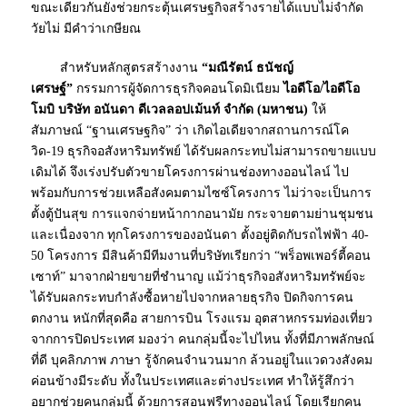
ขณะเดียวกันยังช่วยกระตุ้นเศรษฐกิจสร้างรายได้แบบไม่จำกัด
วัยไม่ มีคำว่าเกษียณ
สำหรับหลักสูตรสร้างงาน
“มณีรัตน์ ธนัชญ์
เศรษฐ์”
กรรมการผู้จัดการธุรกิจคอนโดมิเนียม
ไอดีโอ/ไอดีโอ
โมบิ บริษัท อนันดา ดีเวลลอปเม้นท์ จำกัด (มหาชน)
ให้
สัมภาษณ์ “ฐานเศรษฐกิจ” ว่า เกิดไอเดียจากสถานการณ์โค
วิด-19 ธุรกิจอสังหาริมทรัพย์ ได้รับผลกระทบไม่สามารถขายแบบ
เดิมได้ จึงเร่งปรับตัวขายโครงการผ่านช่องทางออนไลน์ ไป
พร้อมกับการช่วยเหลือสังคมตามไซซ์โครงการ ไม่ว่าจะเป็นการ
ตั้งตู้ปันสุข การแจกจ่ายหน้ากากอนามัย กระจายตามย่านชุมชน
และเนื่องจาก ทุกโครงการของอนันดา ตั้งอยู่ติดกับรถไฟฟ้า 40-
50 โครงการ มีสินค้ามีทีมงานที่บริษัทเรียกว่า “พร็อพเพอร์ตี้คอน
เซาท์” มาจากฝ่ายขายที่ชำนาญ แม้ว่าธุรกิจอสังหาริมทรัพย์จะ
ได้รับผลกระทบกำลังซื้อหายไปจากหลายธุรกิจ ปิดกิจการคน
ตกงาน หนักที่สุดคือ สายการบิน โรงแรม อุตสาหกรรมท่องเที่ยว
จากการปิดประเทศ มองว่า คนกลุ่มนี้จะไปไหน ทั้งที่มีภาพลักษณ์
ที่ดี บุคลิกภาพ ภาษา รู้จักคนจำนวนมาก ล้วนอยู่ในแวดวงสังคม
ค่อนข้างมีระดับ ทั้งในประเทศและต่างประเทศ ทำให้รู้สึกว่า
อยากช่วยคนกลุ่มนี้ ด้วยการสอนฟรีทางออนไลน์ โดยเรียกคน