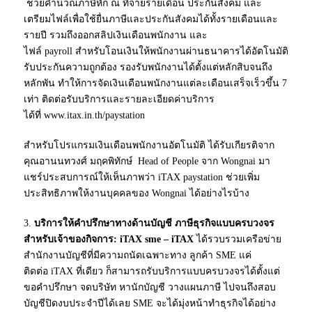
ช่วยคำนวณภาษีหัก ณ ที่จ่ายรายเดือน ประกันสังคม และ
เตรียมไฟล์เพื่อใช้ยื่นภาษีและประกันสังคมได้ทั้งรายเดือนและ
รายปี รวมถึงออกสลิปเงินเดือนพนักงาน และ
ไฟล์ payroll สำหรับโอนเงินให้พนักงานผ่านธนาคารได้อัตโนมัติ
รับประกันความถูกต้อง รองรับพนักงานได้ตั้งแต่หลักสิบจนถึง
หลักพัน ทำให้การจัดเงินเดือนพนักงานแต่ละเดือนเสร็จเร็วขึ้น 7
เท่า ติดต่อรับบริการและรายละเอียดค่าบริการ
ได้ที่ www.itax.in.th/paystation
สำหรับโปรแกรมเงินเดือนพนักงานอัตโนมัติ ได้รับเกียรติจาก
คุณอานนทวงศ์ มฤคพิทักษ์ Head of People จาก Wongnai มา
แชร์ประสบการณ์ให้เห็นภาพว่า iTAX paystation ช่วยเพิ่ม
ประสิทธิภาพให้งานบุคคลของ Wongnai ได้อย่างไรบ้าง
3.
บริการให้คำปรึกษาทางด้านบัญชี ภาษีธุรกิจแบบครบวงจร
สำหรับเจ้าของกิจการ:
iTAX sme – iTAX
ได้รวบรวมเครือข่าย
สำนักงานบัญชีที่มีความถนัดเฉพาะทาง ลูกค้า SME แค่
ติดต่อ iTAX ที่เดียว ก็สามารถรับบริการแบบครบวงจรได้ตั้งแต่
ขอคำปรึกษา จดบริษัท หานักบัญชี วางแผนภาษี ไปจนถึงสอบ
บัญชีปิดงบประจำปีได้เลย SME จะได้มุ่งหน้าทำธุรกิจได้อย่าง