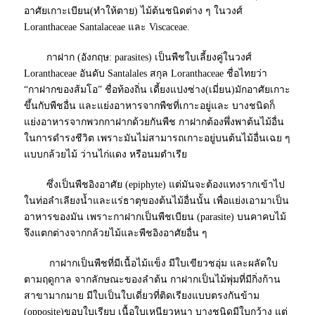
อาศัยเกาะเบียน(ทำให้ตาย) ไม้ต้นชนิดต่าง ๆ ในวงศ์
Loranthaceae Santalaceae และ Viscaceae.
กาฝาก
(
อังกฤษ
: parasites) เป็น
พืชใบเลี้ยงคู่
ในวงศ์
Loranthaceae อันดับ Santalales สกุล Loranthaceae ชื่อไทยว่า
“กาฝากของส้มโอ” ชื่อท้องถิ่น เดี้ยงแปงซ่าง(เมี่ยน)มักอาศัยเกาะ
ขึ้นกับพืชอื่น และแย่งอาหารจากพืชที่เกาะอยู่และ บางชนิดก็
แย่งอาหารจากพวกกาฝากด้วยกันพืช กาฝากต้องพึ่งพาต้นไม้อื่น
ในการดำรงชีวิต เพราะมันไม่สามารถเกาะอยู่บนต้นไม้อื่นเฉย ๆ
แบบ
กล้วยไม้
ว่านไก่แดง หรือ
นมตำเรีย
ซึ่งเป็นพืชอิงอาศัย (epiphyte) แต่มันจะต้องแทงรากเข้าไป
ในท่อลำเลียงน้ำและแร่ธาตุของต้นไม้อื่นนั้น เพื่อแย่งเอามาเป็น
อาหารของมัน เพราะกาฝากเป็นพืชเบียน (
parasite
) บนคาคบไม้
จึงแตกต่างจากกล้วยไม้และพืชอิงอาศัยอื่น ๆ
กาฝากเป็นพืชที่มีเนื้อไม้แข็ง มีใบเขียวชอุ่ม และผลัดใบ
ตามฤดูกาล จากลักษณะของลำต้น กาฝากเป็น
ไม้พุ่ม
ที่มีกิ่งก้าน
สาขามากมาย มีใบเป็นใบเดี่ยวที่ติดเรียงแบบตรงกันข้าม
(opposite)ขอบใบเรียบ เนื้อใบเหนียวหนา บางชนิดมีใบกว้าง แต่