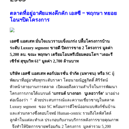
ตลาดที่อยู่อาศัยแพงคึกคัก เอสซี – พฤกษา ทยอย
โอนฯปิดโครงการ
เอสซี แอสเสท มั่นใจแนวราบแข็งแกร่ง ปลื้มโครงการบ้าน
ระดับ Luxury segment ขายดี ปิดการขาย 2 โครงการ มูลค่า
5,200 ลบ. ขณะ พฤกษา เตรียมโอนพรีเมียมคอนโดฯ “เดอะรี
เซิร์ฟ สุขุมวิท 61” มูลค่า 2,700 ล้านบาท
บริษัท เอสซี แอสเสท คอร์ปอเรชั่น จำกัด (มหาชน) หรือ SC
ผู้
พัฒนาที่อยู่อาศัยทุกระดับราคา โดยนายณัฏฐกิตติ์ ศิริรัตน์
หัวหน้าสายงานการตลาด เปิดเผยถึงความสำเร็จในการพัฒนา
โครงการภายใต้แบรนด์
‘แกรนด์ บางกอก บูเลอวาร์ด’
มาอย่าง
ต่อเนื่องว่า “ ด้วยประสบการณ์และความเชี่ยวชาญในตลาด
Luxury segment ของ SC พร้อมการดีไซน์ออกแบบฟังก์ชั่นบ้าน
และส่วนกลางซึ่งตอบโจทย์ Human-centric รวมถึงไลฟ์สไตล์
ลูกค้าในแต่ละทำเล ประกอบกับงานบริการหลังการขายคุณภาพ
จึงทำให้ปิดการขายพร้อมกัน 2 โครงการ มูลค่ารวม 5,200