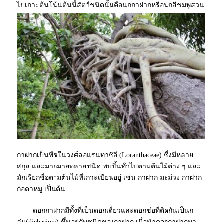
ไปเกาะต้นโน้นต้นนี้สัตว์ชนิดนั้่นคือนกกาฝากหรือนกสีชมพูสวน
กาฝากเป็นพืชในวงศ์ลอแรนทาซิอี (Loranthaceae) ซึ่งมีหลาย
สกุล และมากมายหลายชนิด พบขึ้นทั่วไปตามต้นไม้ต่าง ๆ และ
มักเรียกชื่อตามต้นไม้ที่เกาะเบียนอยู่ เช่น กาฝาก
มะม่วง
กาฝาก
ก่อตาหมู เป็นต้น
ดอกกาฝากมีทั้งที่เป็นดอกเดี่ยวและดอกช่อที่ติดกันเป็นก
ลุ่ม(dichasium) ขึ้นอยู่กับชนิดของกาฝาก เมื่อนำดอกกาฝากมา