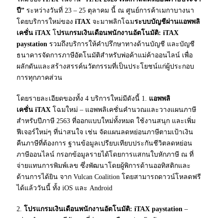
ปี”
ระหว่างวันที่ 23 – 25 ตุลาคม นี้ ณ ศูนย์การค้าเมกาบางนา
โดยบริการใหม่ของ
iTAX
จะมาพลิกโฉม
ระบบบัญชีผ่านแอพพลิ
เคชั่น
iTAX
โ
ปรแกรมเงินเดือนพนักงานอัตโนมัติ:
iTAX
paystation
รวมถึงบริการให้คำปรึกษาทางด้านบัญชี และบัญชี
ธนาคารจัดการภาษีอัตโนมัติสำหรับพ่อค้าแม่ค้าออนไลน์ เพื่อ
ผลักดันและสร้างสรรค์นวัตกรรมที่เป็นประโยชน์แก่ผู้ประกอบ
การทุกภาคส่วน
โดยรายละเอียดของทั้ง 4 บริการใหม่มีดังนี้ 1.
แอพพลิ
เคชั่น
iTAX
โฉมใหม่ – แอพพลิเคชั่นคำนวณและวางแผนภาษี
สำหรับปีภาษี 2563 ที่ออกแบบใหม่ทั้งหมด ใช้งานสนุก และเพิ่ม
ฟีเจอร์ใหม่ๆ ที่น่าสนใจ เช่น จัดแผนลดหย่อนภาษีตามเป้าเงิน
คืนภาษีที่ต้องการ ฐานข้อมูลเปรียบเทียบประกันชีวิตลดหย่อน
ภาษีออนไลน์ กรอกข้อมูลรายได้โดยการแสกนใบหักภาษี ณ ที่
จ่ายแทนการพิมพ์เลข ซึ่งพัฒนาโดยผู้พิการด้านออทิสติกและ
ด้านการได้ยิน จาก Vulcan Coalition โดยสามารถดาวน์โหลดฟรี
ได้แล้ววันนี้ ทั้ง iOS และ Android
2.
โปรแกรมเงินเดือนพนักงานอัตโนมัติ:
iTAX paystation
–