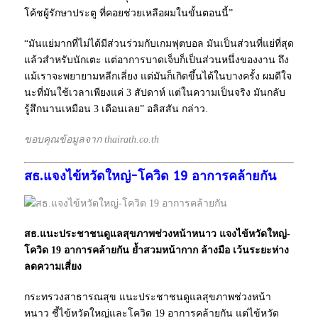
โค้ชผู้รักษาประตู ที่คอยช่วยเหลือผมในขั้นตอนนี้”
“มันแย่มากที่ไม่ได้มีส่วนร่วมกับเกมฟุตบอล มันเป็นส่วนที่แย่ที่สุด
แล้วสำหรับนักเตะ แต่อาการบาดเจ็บก็เป็นส่วนหนึ่งของงาน ถึง
แม้เราจะพยายามหลีกเลี่ยง แต่มันก็เกิดขึ้นได้ในบางครั้ง ผมดีใจ
นะที่มันใช้เวลาเพียงแค่ 3 สัปดาห์ แต่ในความเป็นจริง มันกลับ
รู้สึกนานเหมือน 3 เดือนเลย” อลิสสัน กล่าว.
ขอบคุณข้อมูลจาก thairath.co.th
สธ.แจงไข้หวัดใหญ่-โควิด 19 อาการคล้ายกัน
สธ.แนะประชาชนดูแลสุขภาพช่วงหน้าหนาว แจงไข้หวัดใหญ่-
โควิด 19 อาการคล้ายกัน ย้ำสวมหน้ากาก ล้างมือ เว้นระยะห่าง
ลดความเสี่ยง
กระทรวงสาธารณสุข แนะประชาชนดูแลสุขภาพช่วงหน้า
หนาว ชี้ไข้หวัดใหญ่และโควิด 19 อาการคล้ายกัน แต่ไข้หวัด