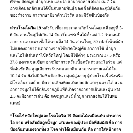
ศีรษะ คัดจมูก น้ำมูกไหล และไอ สามารถหายได้เองใน 7 วัน
อาจเกิดปอดอักเสบได้ขึ้นกับสายพันธุ์ของเชื้อที่ติดและภูมิคุ้มกัน
ของร่างกาย การรักษามียาต้านไวรัส และมีวัคซีนป้องกัน
ส่วนโรคโควิด 19
หลังรับเชื้อระยะเวลาเกิดโรคโดยเฉลี่ยอยู่ที่ 5-
6 วัน ส่วนใหญ่ไม่เกิน 14 วัน เริ่มแพร่เชื้อได้ตั้งแต่ 1-2 วันก่อนมี
อาการ และแพร่เชื้อได้นานถึง 14 วัน ส่วนใหญ่ 80 เปอร์เซ็นต์มัก
ไม่แสดงอาการ แตกต่างจากไข้หวัดใหญ่คือ อาการไข้ น้ำมูก
และไอไม่เด่นเท่าไข้หวัดใหญ่ โดยมีไข้ต่ำๆ ประมาณ 37.5 หรือ
37.8 องศาเซลเซียส อาจมีอาการครั่นเนื้อครั่นตัวและไอร่วม แต่
ที่เด่นชัดคือ สูญเสียการรับรสและกลิ่น สามารถหายเองได้ใน
10-14 วัน ยังไม่มีวัคซีนป้องกัน กลุ่มผู้สูงอายุ ผู้ป่วยโรคเรื้อรังหรือ
มีโรคอื่นร่วมด้วย มีความเสี่ยงที่จะเกิดปอดอักเสบรุนแรงได้ ส่วน
อาการจมูกไม่ได้กลิ่นจากภูมิแพ้ที่เกิดจากอากาศเย็นและฝุ่น PM
2.5 จะมีอาการเด่น คือ คัดจมูกและมีน้ำมูก หากสงสัยให้ไปพบ
แพทย์
“โรคไข้หวัดใหญ่และโรคโควิด 19 ติดต่อได้เหมือนกัน ผ่านการ
ไอ จาม หรือสัมผัสถูกน้ำมูก เสมหะของผู้ป่วย มือที่สัมผัสเชื้อ การ
ป้องกันตนเองจากทั้ง 2 โรค ทำได้เหมือนกัน คือ การใส่หน้ากาก