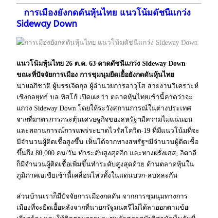
การเมืองยังกดดันหุ้นไทย แนวโน้มดัชนีแกว่ง
Sideway Down
แนวโน้มหุ้นไทย 26 ต.ค. 63 คาดดัชนีแกว่ง Sideway Down
ขณะที่ปัจจัยการเมือง การชุมนุมยืดเยื้อยังกดดันหุ้นไทย
นายอภิชาติ ผู้บรรเจิดกุล ผู้อำนวยการอาวุโส สายงานวิเคราะห์
เชิงกลยุทธ์ บล.ทิสโก้ เปิดเผยว่า ตลาดหุ้นไทยเช้านี้คาดว่าจะ
แกว่ง Sideway Down โดยให้ระวังสถานการณ์ในต่างประเทศ
จากที่มาตรการกระตุ้นเศรษฐกิจของสหรัฐฯมีความไม่แน่นอน
และสถานการณ์การแพร่ระบาดไวรัสโควิด-19 ที่มีแนวโน้มที่จะ
มีจำนวนผู้ติดเชื้อสูงขึ้น เห็นได้จากทางสหรัฐฯมีจำนวนผู้ติดเชื้อ
ขึ้นถึง 80,000 คน/วัน ทำระดับสูงสุดอีก และทางฝรั่งเศส, อิตาลี
ก็มีจำนวนผู้ติดเชื้อเพิ่มขึ้นทำระดับสูงสุดด้วย ด้านตลาดหุ้นใน
ภูมิภาคเอเชียเช้านี้เคลื่อนไหวทั้งในแดนบวก-ลบคละกัน
ส่วนบ้านเราก็มีปัจจัยการเมืองกดดัน จากการชุมนุมทางการ
เมืองที่จะยืดเยื้อหลังจากที่นายกรัฐมนตรีไม่ได้ลาออกตามข้อ