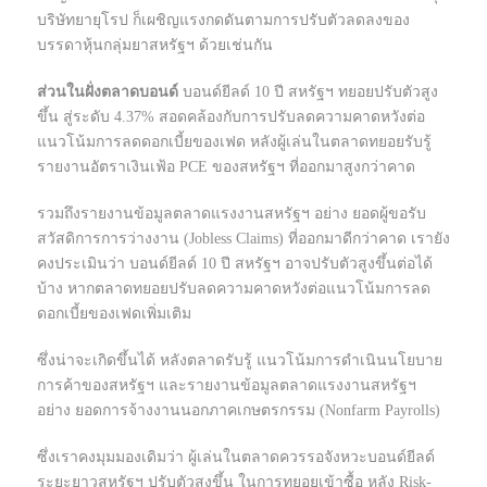
บริษัทยายุโรป ก็เผชิญแรงกดดันตามการปรับตัวลดลงของ
บรรดาหุ้นกลุ่มยาสหรัฐฯ ด้วยเช่นกัน
ส่วนในฝั่งตลาดบอนด์
บอนด์ยีลด์ 10 ปี สหรัฐฯ ทยอยปรับตัวสูง
ขึ้น สู่ระดับ 4.37% สอดคล้องกับการปรับลดความคาดหวังต่อ
แนวโน้มการลดดอกเบี้ยของเฟด หลังผู้เล่นในตลาดทยอยรับรู้
รายงานอัตราเงินเฟ้อ PCE ของสหรัฐฯ ที่ออกมาสูงกว่าคาด
รวมถึงรายงานข้อมูลตลาดแรงงานสหรัฐฯ อย่าง ยอดผู้ขอรับ
สวัสดิการการว่างงาน (Jobless Claims) ที่ออกมาดีกว่าคาด เรายัง
คงประเมินว่า บอนด์ยีลด์ 10 ปี สหรัฐฯ อาจปรับตัวสูงขึ้นต่อได้
บ้าง หากตลาดทยอยปรับลดความคาดหวังต่อแนวโน้มการลด
ดอกเบี้ยของเฟดเพิ่มเติม
ซึ่งน่าจะเกิดขึ้นได้ หลังตลาดรับรู้ แนวโน้มการดำเนินนโยบาย
การค้าของสหรัฐฯ และรายงานข้อมูลตลาดแรงงานสหรัฐฯ
อย่าง ยอดการจ้างงานนอกภาคเกษตรกรรม (Nonfarm Payrolls)
ซึ่งเราคงมุมมองเดิมว่า ผู้เล่นในตลาดควรรอจังหวะบอนด์ยีลด์
ระยะยาวสหรัฐฯ ปรับตัวสูงขึ้น ในการทยอยเข้าซื้อ หลัง Risk-