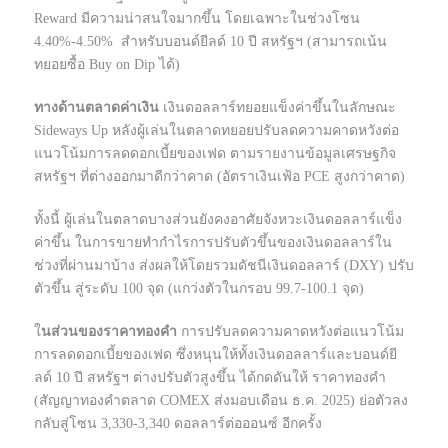
Reward มีความน่าสนใจมากขึ้น โดยเฉพาะในช่วงโซน
4.40%-4.50% สำหรับบอนด์ยีลด์ 10 ปี สหรัฐฯ (สามารถเน้น
ทยอยซื้อ Buy on Dip ได้)
ทางด้านตลาดค่าเงิน
เงินดอลลาร์ทยอยแข็งค่าขึ้นในลักษณะ
Sideways Up หลังผู้เล่นในตลาดทยอยปรับลดความคาดหวังต่อ
แนวโน้มการลดดอกเบี้ยของเฟด ตามรายงานข้อมูลเศรษฐกิจ
สหรัฐฯ ที่ต่างออกมาดีกว่าคาด (อัตราเงินเฟ้อ PCE สูงกว่าคาด)
ทั้งนี้ ผู้เล่นในตลาดบางส่วนยังคงอาศัยจังหวะเงินดอลลาร์แข็ง
ค่าขึ้น ในการขายทำกำไรการปรับตัวขึ้นของเงินดอลลาร์ใน
ช่วงที่ผ่านมาบ้าง ส่งผลให้โดยรวมดัชนีเงินดอลลาร์ (DXY) ปรับ
ตัวขึ้น สู่ระดับ 100 จุด (แกว่งตัวในกรอบ 99.7-100.1 จุด)
ใ
นส่วนของราคาทองคำ
การปรับลดความคาดหวังต่อแนวโน้ม
การลดดอกเบี้ยของเฟด ซึ่งหนุนให้ทั้งเงินดอลลาร์และบอนด์ยี
ลด์ 10 ปี สหรัฐฯ ต่างปรับตัวสูงขึ้น ได้กดดันให้ ราคาทองคำ
(สัญญาทองคำตลาด COMEX ส่งมอบเดือน ธ.ค. 2025) ย่อตัวลง
กลับสู่โซน 3,330-3,340 ดอลลาร์ต่อออนซ์ อีกครั้ง