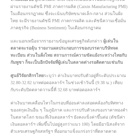
ผ่านรายงานดัชนี PMI ภาคการผลิต (Caixin Manufacturing PMI)
ในเดือนกรกฎาคม ซึ่งจะเน้นบริษัทขนาดเล็ก-กลาง ส่วนในฝั่ง
ไทย จะมีรายงานดัชนี PMI ภาคการผลิต และดัชนีความเชื่อมั่น
ภาคธุรกิจ (Business Sentiment) ในเดือนกรกฎาคม
และนอกเหนือจากรายงานข้อมูลเศรษฐกิจดังกล่าว
ผู้เล่นใน
ตลาดจะรอลุ้น รายงานผลประกอบการของบรรดาบริษัทจด
ทะเบียน ส่วนในฝั่งไทย สถานการณ์ความขัดแย้งระหว่างไทยกับ
กัมพูชา ก็จะเป็นอีกปัจจัยที่ผู้เล่นในตลาดต่างรอติดตามเช่นกัน
ศูนย์วิจัยกสิกรไทย
ระบุว่า ค่าเงินบาทปรับตัวอยู่ที่ระดับประมาณ
32.80-32.82 บาทต่อดอลลาร์ฯ ในช่วงเช้าวันนี้ (9.38 น.) เทียบ
กับระดับปิดตลาดวานนี้ที่ 32.68 บาทต่อดอลลาร์ฯ
ค่าเงินบาทเคลื่อนไหวในกรอบที่อ่อนค่าลงสอดคล้องกับทิศทาง
ของสกุลเงินอื่น ๆ ในภูมิภาค และการปรับตัวลงของราคาทองคำ
ในตลาดโลก ขณะที่เงินดอลลาร์ฯ ยังคงแข็งค่าขึ้นต่อ (ดัชนีค่า
เงินดอลลาร์ฯ เพิ่มขึ้นไปอยู่สูงกว่าแนว 100) โดยมีอานิสงส์จาก
ตัวเลขเศรษฐกิจสหรัฐฯ ที่ออกมาแข็งแกร่งกว่าที่ตลาดคาด