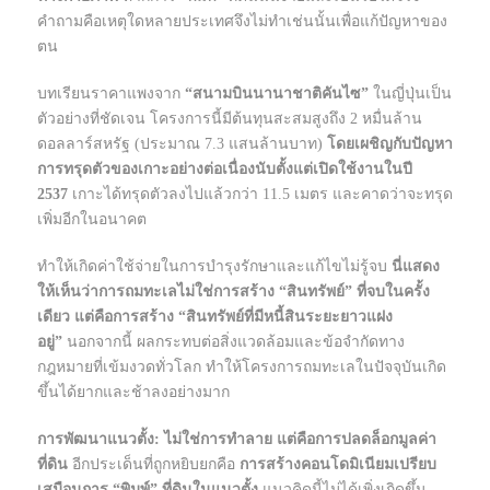
คำถามคือเหตุใดหลายประเทศจึงไม่ทำเช่นนั้นเพื่อแก้ปัญหาของ
ตน
บทเรียนราคาแพงจาก
“สนามบินนานาชาติคันไซ”
ในญี่ปุ่นเป็น
ตัวอย่างที่ชัดเจน โครงการนี้มีต้นทุนสะสมสูงถึง 2 หมื่นล้าน
ดอลลาร์สหรัฐ (ประมาณ 7.3 แสนล้านบาท)
โดยเผชิญกับปัญหา
การทรุดตัวของเกาะอย่างต่อเนื่องนับตั้งแต่เปิดใช้งานในปี
2537
เกาะได้ทรุดตัวลงไปแล้วกว่า 11.5 เมตร และคาดว่าจะทรุด
เพิ่มอีกในอนาคต
ทำให้เกิดค่าใช้จ่ายในการบำรุงรักษาและแก้ไขไม่รู้จบ
นี่แสดง
ให้เห็นว่าการถมทะเลไม่ใช่การสร้าง “สินทรัพย์” ที่จบในครั้ง
เดียว แต่คือการสร้าง “สินทรัพย์ที่มีหนี้สินระยะยาวแฝง
อยู่”
นอกจากนี้ ผลกระทบต่อสิ่งแวดล้อมและข้อจำกัดทาง
กฎหมายที่เข้มงวดทั่วโลก ทำให้โครงการถมทะเลในปัจจุบันเกิด
ขึ้นได้ยากและช้าลงอย่างมาก
การพัฒนาแนวตั้ง: ไม่ใช่การทำลาย แต่คือการปลดล็อกมูลค่า
ที่ดิน
อีกประเด็นที่ถูกหยิบยกคือ
การสร้างคอนโดมิเนียมเปรียบ
เสมือนการ “พิมพ์” ที่ดินในแนวตั้ง
แนวคิดนี้ไม่ได้เพิ่งเกิดขึ้น