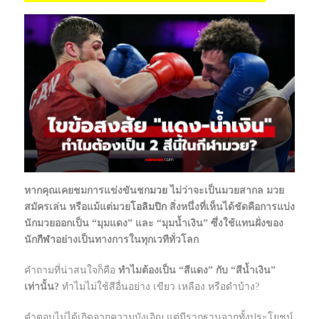
หากคุณเคยชมการแข่งขันชก
มวย
ไม่ว่าจะเป็นมวยสากล มวย
สมัครเล่น หรือแม้แต่มวย
โอลิมปิก
สิ่งหนึ่งที่เห็นได้ชัดคือการแบ่ง
นักมวยออกเป็น “มุมแดง” และ “มุมน้ำเงิน” ซึ่งใช้แทนฝั่งของ
นัก
กีฬา
อย่างเป็นทางการในทุกเวทีทั่วโลก
คำถามที่น่าสนใจก็คือ
ทำไมต้องเป็น “สีแดง” กับ “สีน้ำเงิน”
เท่านั้น?
ทำไมไม่ใช้สีอื่นอย่าง เขียว เหลือง หรือดำบ้าง?
คำตอบไม่ได้เกิดจากความบังเอิญ แต่มีรากฐานจากทั้งประโยชน์