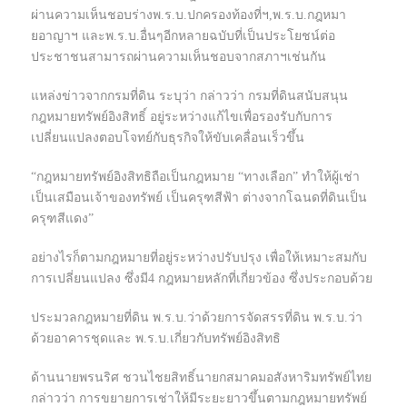
ผ่านความเห็นชอบร่างพ.ร.บ.ปกครองท้องที่ฯ,พ.ร.บ.กฎหมา
ยอาญาฯ และพ.ร.บ.อื่นๆอีกหลายฉบับที่เป็นประโยชน์ต่อ
ประชาชนสามารถผ่านความเห็นชอบจากสภาฯเช่นกัน
แหล่งข่าวจากกรมที่ดิน ระบุว่า กล่าวว่า กรมที่ดินสนับสนุน
กฎหมายทรัพย์อิงสิทธิ์ อยู่ระหว่างแก้ไขเพื่อรองรับกับการ
เปลี่ยนแปลงตอบโจทย์กับธุรกิจให้ขับเคลื่อนเร็วขึ้น
“กฎหมายทรัพย์อิงสิทธิถือเป็นกฎหมาย “ทางเลือก” ทำให้ผู้เช่า
เป็นเสมือนเจ้าของทรัพย์ เป็นครุฑสีฟ้า ต่างจากโฉนดที่ดินเป็น
ครุฑสีแดง”
อย่างไรก็ตามกฎหมายที่อยู่ระหว่างปรับปรุง เพื่อให้เหมาะสมกับ
การเปลี่ยนแปลง ซึ่งมี4 กฎหมายหลักที่เกี่ยวข้อง ซึ่งประกอบด้วย
ประมวลกฎหมายที่ดิน พ.ร.บ.ว่าด้วยการจัดสรรที่ดิน พ.ร.บ.ว่า
ด้วยอาคารชุดและ พ.ร.บ.เกี่ยวกับทรัพย์อิงสิทธิ
ด้านนายพรนริศ ชวนไชยสิทธิ์นายกสมาคมอสังหาริมทรัพย์ไทย
กล่าวว่า การขยายการเช่าให้มีระยะยาวขึ้นตามกฎหมายทรัพย์