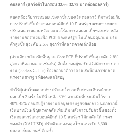
ดอลลาร์ (แกว่งตัวในกรอบ 32.66-32.79 บาทต่อดอลลาร์)
สอดคล้องกับการทยอยแข็งค่าขึ้นของเงินดอลลาร์ ที่มาพร้อมกับ
การปรับตัวขึ้นบ้างของบอนด์ยีลด์ 10 ปี สหรัฐฯ ตามการทยอย
ปรับลดความคาดหวังต่อแนวโน้มการลดดอกเบี้ยของเฟด หลัง
รายงานอัตราเงินเฟ้อ PCE ของสหรัฐฯ ในเดือนมิถุนายน ปรับ
ตัวสูงขึ้นสู่ระดับ 2.6% สูงกว่าที่ตลาดคาดเล็กน้อย
(ส่วนอัตราเงินเฟ้อพื้นฐาน Core PCE ก็ปรับตัวขึ้นสู่ระดับ 2.8%
สูงกว่าที่ตลาดคาดเช่นกัน) อีกทั้ง ยอดผู้ขอรับสวัสดิการการว่าง
งาน (Jobless Claims) ก็ยังออกมาดีกว่าคาด สะท้อนภาพตลาด
แรงงานสหรัฐฯ ที่ยังคงสดใสอยู่
ทำให้ผู้เล่นในตลาดต่างปรับลดโอกาสที่เฟดจะเดินหน้าลด
ดอกเบี้ย 2 ครั้ง ในปีนี้ เหลือ 30% จากเดิมที่ประเมินไว้ราว
40%-45% ก่อนรับรู้รายงานข้อมูลเศรษฐกิจดังกล่าว นอกจากนี้
เงินบาทยังเผชิญแรงกดดันเพิ่มเติม หลังการปรับตัวขึ้นของทั้ง
เงินดอลลาร์และบอนด์ยีลด์ 10 ปี สหรัฐฯ ได้กดดันให้ ราคา
ทองคำ (XAUUSD) ปรับตัวลดลงหลุดโซนแนวรับ 3,300
ดอลลาร์ต่อออนซ์ อีกครั้ง