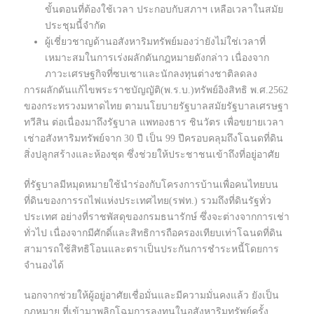
ขั้นตอนที่ต้องใช้เวลา ประกอบกับสภาฯ เหลือเวลาในสมัย
ประชุมนี้จำกัด
ผู้เชี่ยวชาญด้านอสังหาริมทรัพย์มองว่ายังไม่ใช่เวลาที่
เหมาะสมในการเร่งผลักดันกฎหมายดังกล่าว เนื่องจาก
ภาวะเศรษฐกิจที่ซบเซาและนักลงทุนต่างชาติลดลง
การผลักดันแก้ไขพระราชบัญญัติ(พ.ร.บ.)ทรัพย์อิงสิทธิ พ.ศ.2562
ของกระทรวงมหาดไทย ตามนโยบายรัฐบาลสมัยรัฐบาลเศรษฐา
ทวีสิน ต่อเนื่องมาถึงรัฐบาล แพทองธาร ชินวัตร เพื่อขยายเวลา
เช่าอสังหาริมทรัพย์จาก 30 ปี เป็น 99 ปีครอบคลุมถึงโฉนดที่ดิน
สิ่งปลูกสร้างและห้องชุด ซึ่งช่วยให้ประชาชนเข้าถึงที่อยู่อาศัย
ที่รัฐบาลมีหมุดหมายใช้นำร่องกับโครงการบ้านเพื่อคนไทยบน
ที่ดินของการรถไฟแห่งประเทศไทย(รฟท.) รวมถึงที่ดินรัฐทั่ว
ประเทศ อย่างที่ราชพัสดุของกรมธนารักษ์ ซึ่งจะต่างจากการเช่า
ทั่วไป เนื่องจากมีศักดิ์และสิทธิการถือครองเทียบเท่าโฉนดที่ดิน
สามารถใช้สิทธิโอนและตราเป็นประกันการชำระหนี้โดยการ
จำนองได้
นอกจากช่วยให้ผู้อยู่อาศัยเชื่อมั่นและมีความมั่นคงแล้ว ยังเป็น
กฎหมาย ที่เข้ามาพลิกโฉมการลงทุนในอสังหาริมทรัพย์ครั้ง