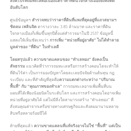
สิงคโปร์ที่ถมทะเลต่อเนื่องแต่ราคาที่ดินใจกลางเมืองยังคงติด
อันดับโลก
ศูนย์ข้อมูลฯ
สำรวจพบว่าราคาที่ดินที่แพงที่สุดอยู่ที่แถวสยามฯ
ชิดลม เพลินจิต
ตารางวาละ 3.85 ล้านบาท และราคาที่ดิน
ใจกลางเมืองก็เพิ่มขึ้นทุกปีตั้งแต่สำรวจมาในปี 2537 ข้อมูลนี้
แสดงให้เห็นชัดเจนว่า
การเพิ่ม “หน่วยที่อยู่อาศัย” ไม่ได้ทำลาย
มูลค่าของ “ที่ดิน” ในทำเลดี
โดยสรุปแล้ว ความขาดแคลนของ “ทำเลทอง” ยังคงเป็น
สัจธรรม
แนวคิดที่ว่าการถมทะเลหรือการสร้างคอนโดจะทำให้
ที่ดินไร้ค่า เป็นการมองปัญหาโดยละเลยปัจจัยด้านต้นทุน กฎ
ระเบียบ และที่สำคัญที่สุดคือ
ความแตกต่างระหว่าง “ปริมาณ
พื้นที่” กับ “คุณภาพของทำเล”
การถมทะเลอาจเพิ่มพื้นที่บน
แผนที่ได้เพียงน้อยนิดในระดับโลก และการสร้างคอนโดอาจเพิ่ม
หน่วยที่อยู่อาศัยได้ แต่ไม่มีสิ่งใดสามารถสร้าง “ทำเลทอง” ที่
สั่งสมคุณค่าจากเครือข่ายทางเศรษฐกิจและสังคมมานานหลาย
สิบหรือหลายร้อยปีได้
ท้ายที่สุดแล้ว
ความขาดแคลนที่แท้จริงอาจไม่ใช่ “พื้นที่” แต่เป็น