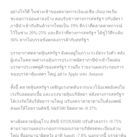
อย่างไรก็ดี ในช่วงเช้าของตลาดการเงินเอเชีย เงินบาทเริ่ม
ชะลอการอ่อนค่าลงบ้าง ตอบรับข่าวทางการสหรัฐฯ ปรับอัตรา
ภาษีนำเข้ากับสินค้าจากไทยเป็น 19% ดีกว่าที่ตลาดคาดการณ์
ไว้ในช่วง 20%-25% และดีกว่าที่ทางการสหรัฐฯ ได้ขู่ไว้ที่ระดับ
36% หากไม่บรรลุข้อตกลงการค้ากับสหรัฐฯ
บรรยากาศตลาดหุ้นสหรัฐฯ ยังคงอยู่ในภาวะระมัดระวังตัว หลัง
ผู้เล่นในตลาดต่างรอลุ้นการประกาศอัตราภาษีนำเข้าใหม่ต่อ
บรรดาประเทศคู่ค้าของสหรัฐฯ รวมถึง รายงานผลประกอบการ
ของบรรดาหุ้นเทคฯ ใหญ่ อย่าง Apple และ Amazon
ทั้งนี้ ตลาดหุ้นสหรัฐฯ เผชิญแรงกดดันจากแนวโน้มเฟดยังคงไม่
เร่งรีบลดดอกเบี้ย และแรงขายหุ้นบริษัทยา หลังทางการสหรัฐฯ
ได้เร่งรัดให้บริษัทยารายใหญ่ ปรับลดราคายาตามใบสั่งแพทย์
ส่งผลให้โดยรวมดัชนี S&P500 ปิดตลาด -0.37%
ทางฝั่งตลาดหุ้นยุโรป ดัชนี STOXX600 ปรับตัวลงกว่า -0.75%
ตามรายงานผลประกอบการของบรรดาบริษัทจดทะเบียนส่วน
ใหญ่ ที่ออกมาน่าผิดหวัง อาทิ Sanofi -7.8% นอกจากนี้ บรรดาหุ้น