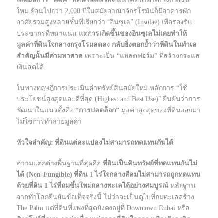
ใหม่ ย้อนไปกว่า 2,000 ปีในสมัยอาณาจักรโรมันก็มีอาคารพัก
อาศัยรวมสูงหลายชั้นที่เรียกว่า “อินซูเล” (Insulae) เพื่อรองรับ
ประชากรที่หนาแน่น แต่
การเกิดขึ้นของอินซูเลไม่เคยทำให้
มูลค่าที่ดินใจกลางกรุงโรมลดลง กลับยิ่งตอกย้ำว่าที่ดินในทำเล
สำคัญนั้นมีค่ามหาศาล
เพราะเป็น “แพลตฟอร์ม” ที่สร้างกระแส
เงินสดได้
ในทางทฤษฎีการประเมินค่าทรัพย์สินสมัยใหม่ หลักการ “ใช้
ประโยชน์สูงสุดและดีที่สุด (Highest and Best Use)” ยืนยันว่าการ
พัฒนาในแนวตั้งคือ
“การปลดล็อก”
มูลค่าสูงสุดของที่ดินออกมา
ไม่ใช่การทำลายมูลค่า
หัวใจสำคัญ: ที่ดินแต่ละแปลงไม่สามารถทดแทนกันได้
ความแตกต่างพื้นฐานที่สุดคือ
ที่ดินเป็นสินทรัพย์ที่ทดแทนกันไม่
ได้ (Non-Fungible) ที่ดิน 1 ไร่ใจกลางสีลมไม่สามารถถูกทดแทน
ด้วยที่ดิน 1 ไร่ที่ถมขึ้นใหม่กลางทะเลได้อย่างสมบูรณ์
หลักฐาน
จากทั่วโลกยืนยันข้อเท็จจริงนี้ ไม่ว่าจะเป็นดูไบที่ถมทะเลสร้าง
The Palm แต่ที่ดินที่แพงที่สุดยังคงอยู่ที่ Downtown Dubai หรือ