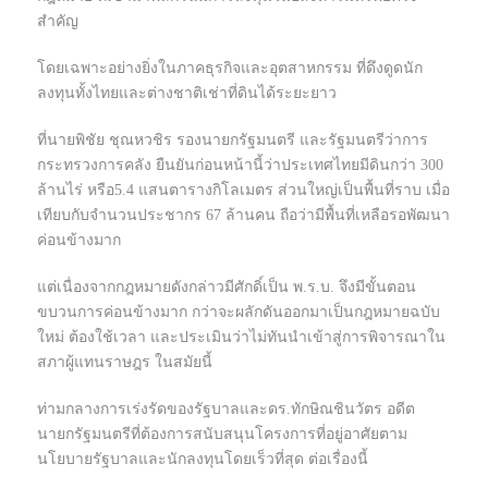
สำคัญ
โดยเฉพาะอย่างยิ่งในภาคธุรกิจและอุตสาหกรรม ที่ดึงดูดนัก
ลงทุนทั้งไทยและต่างชาติเช่าที่ดินได้ระยะยาว
ที่นายพิชัย ชุณหวชิร รองนายกรัฐมนตรี และรัฐมนตรีว่าการ
กระทรวงการคลัง ยืนยันก่อนหน้านี้ว่าประเทศไทยมีดินกว่า 300
ล้านไร่ หรือ5.4 แสนตารางกิโลเมตร ส่วนใหญ่เป็นพื้นที่ราบ เมื่อ
เทียบกับจำนวนประชากร 67 ล้านคน ถือว่ามีพื้นที่เหลือรอพัฒนา
ค่อนข้างมาก
แต่เนื่องจากกฎหมายดังกล่าวมีศักดิ์เป็น พ.ร.บ. จึงมีขั้นตอน
ขบวนการค่อนข้างมาก กว่าจะผลักดันออกมาเป็นกฎหมายฉบับ
ใหม่ ต้องใช้เวลา และประเมินว่าไม่ทันนำเข้าสู่การพิจารณาใน
สภาผู้แทนราษฎร ในสมัยนี้
ท่ามกลางการเร่งรัดของรัฐบาลและดร.ทักษิณชินวัตร อดีต
นายกรัฐมนตรีที่ต้องการสนับสนุนโครงการที่อยู่อาศัยตาม
นโยบายรัฐบาลและนักลงทุนโดยเร็วที่สุด ต่อเรื่องนี้