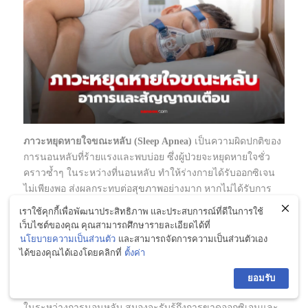
ภาวะหยุดหายใจขณะหลับ (Sleep Apnea)
เป็นความผิดปกติของ
การนอนหลับที่ร้ายแรงและพบบ่อย ซึ่งผู้ป่วยจะหยุดหายใจชั่ว
คราวซ้ำๆ ในระหว่างที่นอนหลับ ทำให้ร่างกายได้รับออกซิเจน
ไม่เพียงพอ ส่งผลกระทบต่อ
สุขภาพ
อย่างมาก หากไม่ได้รับการ
วินิจฉัยและรักษาที่เหมาะสม อาการเหล่านี้อาจเป็นสัญญาณ
เราใช้คุกกี้เพื่อพัฒนาประสิทธิภาพ และประสบการณ์ที่ดีในการใช้
เตือนที่คุณไม่ควรมองข้าม
เว็บไซต์ของคุณ คุณสามารถศึกษารายละเอียดได้ที่
นโยบายความเป็นส่วนตัว
และสามารถจัดการความเป็นส่วนตัวเอง
ภาวะหยุดหายใจขณะหลับคืออะไร?
ได้ของคุณได้เองโดยคลิกที่
ตั้งค่า
ภาวะหยุดหายใจ
ขณะหลับเกิดขึ้นเมื่อทางเดินหายใจส่วนบนถูก
ยอมรับ
ปิดกั้นบางส่วนหรือทั้งหมด ทำให้การหายใจหยุดชะงักเป็นช่วงๆ
ในระหว่างการนอนหลับ สมองจะรับรู้ถึงการขาดออกซิเจนและ