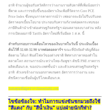
อาทิ จำนวนผู้ขอรับสวัสดิการว่างงานรายสัปดาห์ที่เพิ่มน้อยกว่า
ที่คาด และการขยับขึ้นของอัตราเงินเฟ้อที่วัดจาก Core PCE
Price Index ซึ่งหนุนการคาดการณ์ว่า เฟดอาจจะยังไม่รีบปรับลด
อัตราดอกเบี้ยนโยบาย ประกอบกับความกังวลต่อผลกระทบของ
ภาษีสินค้านำเข้าต่อเศรษฐกิจสหรัฐฯ ผ่อนคลายลงบางส่วน หลัง
การเปิดเผยภาษี Tariffs อัตราใหม่ที่เริ่มมีผล 1 ส.ค. นี้
สำหรับกรอบการเคลื่อนไหวของเงินบาทในวันนี้ ประเมินเบื้อง
ต้นไว้ที่ 32.60-32.90 บาทต่อดอลลาร์ฯ
ขณะที่ปัจจัยสำคัญที่ต้อง
ติดตาม ได้แก่ ฟันด์โฟลว์ของต่างชาติ ทิศทางราคาทองคำใน
ตลาดโลก สถานการณ์ระหว่างไทย-กัมพูชา ดัชนี PMI ภาคการ
ผลิตเดือนก.ค. ของประเทศชั้นนำ และตัวเลขเศรษฐกิจสหรัฐฯ
อาทิ ตัวเลขจ้างงานนอกภาคเกษตร อัตราการว่างงาน และ
ดัชนีความเชื่อมั่นผู้บริโภคเดือนก.ค.
ขอบคุณข้อมูลจาก thansettakij.com
ไขข้อข้องใจ: ทำไมการแข่งขันชกมวยถึงใช้
“สีแดง” กับ “สีน้ำเงิน” แบ่งฝ่ายนักกีฬา?