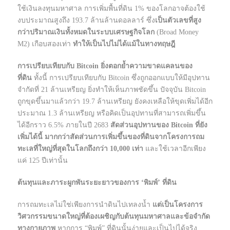
ใช้เงินลงทุนมหาศาล การเพิ่มพื้นที่ดิน 1% ของโลกอาจต้องใช้
งบประมาณสูงถึง 193.7 ล้านล้านดอลลาร์ ซึ่ง
เป็นตัวเลขที่สูง
กว่าปริมาณเงินทั้งหมดในระบบเศรษฐกิจโลก
(Broad Money
M2) เกือบสองเท่า
ทำให้เป็นไปไม่ได้แม้ในทางทฤษฎี
การเปรียบเทียบกับ Bitcoin ยิ่งตอกย้ำความขาดแคลนของ
ที่ดิน
ทั้งนี้ การเปรียบเทียบกับ Bitcoin ซึ่งถูกออกแบบให้มีอุปทาน
จำกัดที่ 21 ล้านเหรียญ ยิ่งทำให้เห็นภาพชัดขึ้น ปัจจุบัน Bitcoin
ถูกขุดขึ้นมาแล้วกว่า 19.7 ล้านเหรียญ ยังคงเหลือให้ขุดเพิ่มได้อีก
ประมาณ 1.3 ล้านเหรียญ หรือคิดเป็นอุปทานที่สามารถเพิ่มขึ้น
ได้อีกราว 6.5% ภายในปี 2683
สัดส่วนอุปทานของ Bitcoin ที่ยัง
เพิ่มได้นี้ มากกว่าสัดส่วนการเพิ่มขึ้นของที่ดินจากโครงการถม
ทะเลที่ใหญ่ที่สุดในโลกถึงกว่า 10,000 เท่า
และใช้เวลาอีกเพียง
แค่ 125 ปีเท่านั้น
ต้นทุนและภาระผูกพันระยะยาวของการ ‘พิมพ์’ ที่ดิน
การถมทะเลไม่ใช่เพียงการนำดินไปเทลงน้ำ
แต่เป็นโครงการ
วิศวกรรมขนาดใหญ่ที่ต้องเผชิญกับต้นทุนมหาศาลและข้อจำกัด
ทางกายภาพ
หากการ “พิมพ์” ที่ดินนั้นง่ายและเป็นไปได้จริง