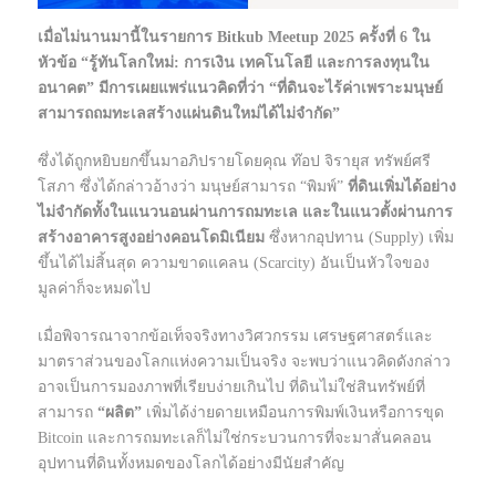
เมื่อไม่นานมานี้ในรายการ Bitkub Meetup 2025 ครั้งที่ 6 ใน
หัวข้อ “รู้ทันโลกใหม่: การเงิน เทคโนโลยี และการลงทุนใน
อนาคต” มีการเผยแพร่แนวคิดที่ว่า “ที่ดินจะไร้ค่าเพราะมนุษย์
สามารถถมทะเลสร้างแผ่นดินใหม่ได้ไม่จำกัด”
ซึ่งได้ถูกหยิบยกขึ้นมาอภิปรายโดยคุณ ท๊อป จิรายุส ทรัพย์ศรี
โสภา ซึ่งได้กล่าวอ้างว่า มนุษย์สามารถ “พิมพ์”
ที่ดินเพิ่มได้อย่าง
ไม่จำกัดทั้งในแนวนอนผ่านการถมทะเล และในแนวตั้งผ่านการ
สร้างอาคารสูงอย่างคอนโดมิเนียม
ซึ่งหากอุปทาน (Supply) เพิ่ม
ขึ้นได้ไม่สิ้นสุด ความขาดแคลน (Scarcity) อันเป็นหัวใจของ
มูลค่าก็จะหมดไป
เมื่อพิจารณาจากข้อเท็จจริงทางวิศวกรรม เศรษฐศาสตร์และ
มาตราส่วนของโลกแห่งความเป็นจริง จะพบว่าแนวคิดดังกล่าว
อาจเป็นการมองภาพที่เรียบง่ายเกินไป ที่ดินไม่ใช่สินทรัพย์ที่
สามารถ
“ผลิต”
เพิ่มได้ง่ายดายเหมือนการพิมพ์เงินหรือการขุด
Bitcoin และการถมทะเลก็ไม่ใช่กระบวนการที่จะมาสั่นคลอน
อุปทานที่ดินทั้งหมดของโลกได้อย่างมีนัยสำคัญ