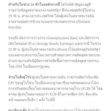
สำหรับในช่วง 24 ชั่วโมงหลังจากนี้
ไฮไลท์สำคัญจะอยู่ที่
รายงานข้อมูลตลาดแรงงานสหรัฐฯ ซึ่งจะทยอยรับรู้ในช่วง
19.30 น. ตามเวลาประเทศไทย โดยผู้เล่นในตลาดจะรอลุ้น
รายงานยอดการจ้างงานนอกภาคเกษตรกรรม (Nonfarm
Payrolls)
รวมถึง อัตราการว่างงาน (Unemployment Rate) และอัตราการ
เติบโตของค่าจ้าง (Average Hourly Earnings) นอกจากนี้ ในช่วง
21.00 น. ผู้เล่นในตลาดจะรอประเมินแนวโน้มเศรษฐกิจสหรัฐฯ
และผลกระทบจากนโยบายการค้าต่อภาคการผลิตอุตสาหกรรม
ผ่านรายงานดัชนีผู้จัดการฝ่ายจัดซื้อภาคการผลิตอุตสาหกรรม
โดย ISM ในเดือนกรกฎาคม
ส่วนในฝั่งยุโรป
ผู้เล่นในตลาดจะรอลุ้น รายงานอัตราเงินเฟ้อ
CPI ของยูโรโซน ในเดือนกรกฎาคม ซึ่งอาจส่งผลต่อแนวโน้ม
การปรับดอกเบี้ยนโยบายของธนาคารกลางยุโรป (ECB) ได้ โดย
ล่าสุด ผู้เล่นในตลาดมองว่า ECB มีโอกาสเพียง 50% ที่จะเดิน
หน้าลดดอกเบี้ยอีก 1 ครั้ง ในปีนี้
ทางฝั่งเอเชีย
ผู้เล่นในตลาดจะรอประเมินแนวโน้มเศรษฐกิจจีน