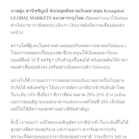
นายพูน พานิชพิบูลย์ นักกลยุทธ์ตลาดเงินตลาดทุน Krungthai
GLOBAL MARKETS ธนาคารกรุงไทย
เปิดเผยว่าแนวโน้มของ
ค่าเงินบาท เรายังคงประเมินว่า เงินบาทยังมีความเสี่ยงอ่อนค่า
ลงบ้าง
ตราบใดที่ผู้เล่นในตลาดต่างทยอยปรับลดความคาดหวังต่อแนว
โน้มการลดดอกเบี้ยของเฟด ซึ่งจะหนุนให้เงินดอลลาร์และ
บอนด์ยีลด์ 10 ปี สหรัฐฯ ปรับตัวสูงขึ้นต่อได้ พร้อมกดดันให้ราคา
ทองคำเสี่ยงย่อตัวลง (หรืออย่างน้อยแกว่งตัว Sideways)
อย่างไรก็ดี เรามองว่า การอ่อนค่าของเงินบาทอาจเป็นไปอย่าง
จำกัดได้ หลังสหรัฐฯ ได้ประกาศอัตราภาษีนำเข้ากับสินค้าไทย
ในระดับ 19% ซึ่งถือว่า ดีกว่าที่ตลาดคาด 20%-25% บ้าง (แม้จะ
แย่กว่าสมมติฐานของธนาคารแห่งประเทศไทยที่ 18% เล็กน้อย
แต่ก็ไม่ได้มีความแตกต่างอย่างมีนัยสำคัญ)
ทั้งนี้ เรามองว่า แม้ไทยจะเผชิญอัตราภาษีนำเข้าในระดับที่ไม่ได้
สูงอย่างที่ตลาดเคยกังวล แต่เรามองว่า ควรจับตาการปรับ
สถานะถือครองของบรรดานักลงทุนต่างชาติ ว่าจะมีการ Sell on