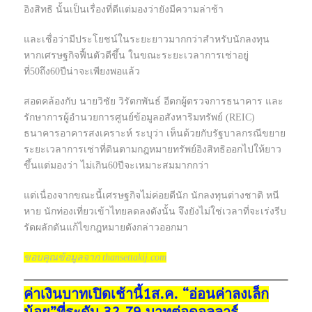
อิงสิทธิ นั้นเป็นเรื่องที่ดีแต่มองว่ายังมีความล่าช้า
และเชื่อว่ามีประโยชน์ในระยะยาวมากกว่าสำหรับนักลงทุน
หากเศรษฐกิจฟื้นตัวดีขึ้น ในขณะระยะเวลาการเช่าอยู่
ที่50ถึง60ปีน่าจะเพียงพอแล้ว
สอดคล้องกับ นายวิชัย วิรัตกพันธ์ อีตกผู้ตรวจการธนาคาร และ
รักษาการผู้อำนวยการศูนย์ข้อมูลอสังหาริมทรัพย์ (REIC)
ธนาคารอาคารสงเคราะห์ ระบุว่า เห็นด้วยกับรัฐบาลกรณีขยาย
ระยะเวลาการเช่าที่ดินตามกฎหมายทรัพย์อิงสิทธิออกไปให้ยาว
ขึ้นแต่มองว่า ไม่เกิน60ปีจะเหมาะสมมากกว่า
แต่เนื่องจากขณะนี้เศรษฐกิจไม่ค่อยดีนัก นักลงทุนต่างชาติ หนี
หาย นักท่องเที่ยวเข้าไทยลดลงดังนั้น จึงยังไม่ใช่เวลาที่จะเร่งรีบ
รัดผลักดันแก้ไขกฎหมายดังกล่าวออกมา
ขอบคุณข้อมูลจาก thansettakij.com
ค่าเงินบาทเปิดเช้านี้1ส.ค. “อ่อนค่าลงเล็ก