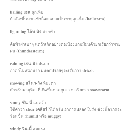
hailing
เฮล
ลูกเห็บ
ถ้าเกิดขึ้นมากเข้าก็จะกลายเป็นพายุลูกเห็บ (
hailstorm
)
lightning
ไล้
ท-นิง
สายฟ้า
คือฟ้าผ่าเบาๆ แต่ถ้าเกิดอย่างต่อเนื่องแถมมีฝนด้วยก็เรียกว่าพายุ
ฝน (
thunderstorm
)
raining
เรน-นิง
ฝนตก
ถ้าตกไม่หนักมาก ฝนตกปรอยๆจะเรียกว่า
drizzle
snowing
สโนว-วิง
หิมะตก
สำหรับพายุหิมะที่เกิดขึ้นตามภูเขา จะเรียกว่า
snowstorm
sunny
ซัน-นี่
แดดจ้า
ใช้คำว่า
clear
เคลียร์
ก็ได้ครับ อากาศปลอดโปร่ง ช่วงนี้อากศจะ
ร้อนชื้น (
humid
หรือ
muggy
)
windy
วิน-ดี้
ลมแรง