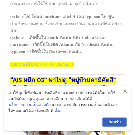
ถ้ารุนแรงกว่านี้ให้ใช้ stormy หรือพายุเข้า นั่นเอง
cyclone
ไซ-โคลน hurricane
เฮอร์-ริ-เคน typhoon
ไท-ฟูน
เป็นชื่อของลมพายุ ซึ่งจะเรียกแตกต่างกันตามสถานที่ที่เกิดพายุ
นั้นๆ
cyclone = เกิดขึ้นใน South Pacific และ Indian Ocean
hurricane = เกิดขึ้นในเขต Atlantic กับ Northeast Pacific
typhoon = เกิดขึ้นใน Northwest Pacific
ขอบคุณข้อมูลจาก dailyenglish.in.th
“AIS ผนึก CG” พาไปดู “หมู่บ้านคามิคัตสึ”
เมืองต้นแบบ Zero Waste แดนปลาดิบ
เราใช้คุกกี้เพื่อพัฒนาประสิทธิภาพ และประสบการณ์ที่ดีในการใช้
เว็บไซต์ของคุณ คุณสามารถศึกษารายละเอียดได้ที่
นโยบายความเป็นส่วนตัว
และสามารถจัดการความเป็นส่วนตัวเอง
ได้ของคุณได้เองโดยคลิกที่
ตั้งค่า
ยอมรับ