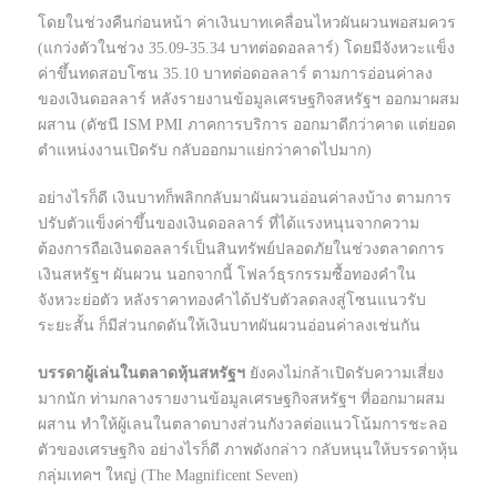
โดยในช่วงคืนก่อนหน้า ค่าเงินบาทเคลื่อนไหวผันผวนพอสมควร
(แกว่งตัวในช่วง 35.09-35.34 บาทต่อดอลลาร์) โดยมีจังหวะแข็ง
ค่าขึ้นทดสอบโซน 35.10 บาทต่อดอลลาร์ ตามการอ่อนค่าลง
ของเงินดอลลาร์ หลังรายงานข้อมูลเศรษฐกิจสหรัฐฯ ออกมาผสม
ผสาน (ดัชนี ISM PMI ภาคการบริการ ออกมาดีกว่าคาด แต่ยอด
ตำแหน่งงานเปิดรับ กลับออกมาแย่กว่าคาดไปมาก)
อย่างไรก็ดี เงินบาทก็พลิกกลับมาผันผวนอ่อนค่าลงบ้าง ตามการ
ปรับตัวแข็งค่าขึ้นของเงินดอลลาร์ ที่ได้แรงหนุนจากความ
ต้องการถือเงินดอลลาร์เป็นสินทรัพย์ปลอดภัยในช่วงตลาดการ
เงินสหรัฐฯ ผันผวน นอกจากนี้ โฟลว์ธุรกรรมซื้อทองคำใน
จังหวะย่อตัว หลังราคาทองคำได้ปรับตัวลดลงสู่โซนแนวรับ
ระยะสั้น ก็มีส่วนกดดันให้เงินบาทผันผวนอ่อนค่าลงเช่นกัน
บรรดาผู้เล่นในตลาดหุ้นสหรัฐฯ
ยังคงไม่กล้าเปิดรับความเสี่ยง
มากนัก ท่ามกลางรายงานข้อมูลเศรษฐกิจสหรัฐฯ ที่ออกมาผสม
ผสาน ทำให้ผู้เลนในตลาดบางส่วนกังวลต่อแนวโน้มการชะลอ
ตัวของเศรษฐกิจ อย่างไรก็ดี ภาพดังกล่าว กลับหนุนให้บรรดาหุ้น
กลุ่มเทคฯ ใหญ่ (The Magnificent Seven)