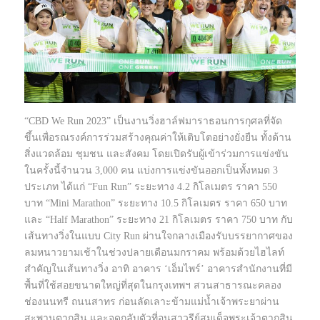
“CBD We Run 2023” เป็นงานวิ่งฮาล์ฟมาราธอนการกุศลที่จัด
ขึ้นเพื่อรณรงค์การร่วมสร้างคุณค่าให้เติบโตอย่างยั่งยืน ทั้งด้าน
สิ่งแวดล้อม ชุมชน และสังคม โดยเปิดรับผู้เข้าร่วมการแข่งขัน
ในครั้งนี้จำนวน 3,000 คน แบ่งการแข่งขันออกเป็นทั้งหมด 3
ประเภท ได้แก่ “Fun Run” ระยะทาง 4.2 กิโลเมตร ราคา 550
บาท “Mini Marathon” ระยะทาง 10.5 กิโลเมตร ราคา 650 บาท
และ “Half Marathon” ระยะทาง 21 กิโลเมตร ราคา 750 บาท กับ
เส้นทางวิ่งในแบบ City Run ผ่านใจกลางเมืองรับบรรยากาศของ
ลมหนาวยามเช้าในช่วงปลายเดือนมกราคม พร้อมด้วยไฮไลท์
สำคัญในเส้นทางวิ่ง อาทิ อาคาร ‘เอ็มไพร์’ อาคารสำนักงานที่มี
พื้นที่ใช้สอยขนาดใหญ่ที่สุดในกรุงเทพฯ สวนสาธารณะคลอง
ช่องนนทรี ถนนสาทร ก่อนลัดเลาะข้ามแม่น้ำเจ้าพระยาผ่าน
สะพานตากสิน และจุดกลับตัวที่อนุสาวรีย์สมเด็จพระเจ้าตากสิน