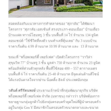
สอดคล้องกับแนวทางการทำตลาดของ “ศุภาลัย” ได้พัฒนา
โครงการ “ศุภาลัย เอสเซ้นส์ สรงประภา-ดอนเมือง” บ้านเดี่ยว
บ้านแฝด ทาวน์โฮมหรู 3 ชั้น บนพื้นที่ 14 ไร่ จำนวน 134 ยูนิต
คอนเซปต์ “ใช้ชีวิตที่ลงตัว บนทำเลที่คุ้นเคย” กับ 3 แบบบ้าน
ราคาเริ่มต้น 4.99 ล้านบาท 10.99 ล้านบาท และ 13 ล้านบาท
ขณะที่ “พร็อพเพอร์ตี้ เพอร์เฟค” เปิดตัวโครงการ “วาวิล่า
สุขุมวิท 77” บ้านหรู 3 ชั้น มูลค่า 750 ล้านบาท จำนวน 23 ยูนิต
พร้อมลิฟท์ส่วนตัวทุกหลัง พื้นที่ใช้สอย 400 – 557 ตารางเมตร
บนพื้นที่ 6 ไร่ ราคาเริ่มต้น 25-40 ล้านบาท มีจุดเด่นด้านดีไซน์
ได้แรงบันดาลใจจากย่าน น็อตติ้ง ฮิลล์ ประเทศอังกฤษ
วสันต์ ศรีรัตนพงษ์
ประธานเจ้าหน้าที่กลุ่มพัฒนาธุรกิจ บริษัท
พร็อพเพอร์ตี้ เพอร์เฟค จำกัด (มหาชน) กล่าวว่า บริษัทต้องการ
ขยายฐานกลุ่มลูกค้าไปยังกลุ่มครอบครัวยุคใหม่ที่ผู้นำครอบครัว
อยู่ในกลุ่ม Gen Y มีสมาชิกในครอบครัวขนาดกลางและขนาด