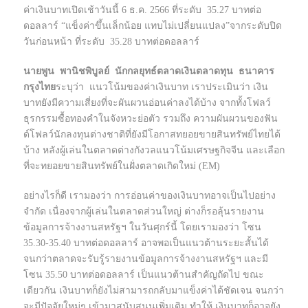
ค่าเงินบาทเปิดเช้าวันนี้ 6 ธ.ค. 2566 ที่ระดับ 35.27 บาทต่อ
ดอลลาร์ “แข็งค่าขึ้นเล็กน้อย แทบไม่เปลี่ยนแปลง”จากระดับปิด
วันก่อนหน้า ที่ระดับ 35.28 บาทต่อดอลลาร์
นายพูน พานิชพิบูลย์ นักกลยุทธ์ตลาดเงินตลาดทุน ธนาคาร
กรุงไทย
ระบุว่า แนวโน้มของค่าเงินบาท เราประเมินว่า เงิน
บาทยังมีความเสี่ยงที่จะผันผวนอ่อนค่าลงได้บ้าง จากทั้งโฟลว์
ธุรกรรมซื้อทองคำในจังหวะย่อตัว รวมถึง ความผันผวนของฟัน
ด์โฟลว์นักลงทุนต่างชาติที่ยังมีโอกาสทยอยขายสินทรัพย์ไทยได้
บ้าง หลังผู้เล่นในตลาดต่างกังวลแนวโน้มเศรษฐกิจจีน และเลือก
ที่จะทยอยขายสินทรัพย์ในฝั่งตลาดเกิดใหม่ (EM)
อย่างไรก็ดี เรามองว่า การอ่อนค่าของเงินบาทอาจเป็นไปอย่าง
จำกัด เนื่องจากผู้เล่นในตลาดส่วนใหญ่ ต่างก็รอลุ้นรายงาน
ข้อมูลการจ้างงานสหรัฐฯ ในวันศุกร์นี้ โดยเรามองว่า โซน
35.30-35.40 บาทต่อดอลลาร์ อาจพอเป็นแนวต้านระยะสั้นได้
จนกว่าตลาดจะรับรู้รายงานข้อมูลการจ้างงานสหรัฐฯ และมี
โซน 35.50 บาทต่อดอลลาร์ เป็นแนวต้านสำคัญถัดไป ขณะ
เดียวกัน เงินบาทก็ยังไม่สามารถกลับมาแข็งค่าได้ชัดเจน จนกว่า
จะมีปัจจัยใหม่ๆ เข้ามาสนับสนุนเพิ่มเติม ทำให้ เงินบาทก็อาจยัง