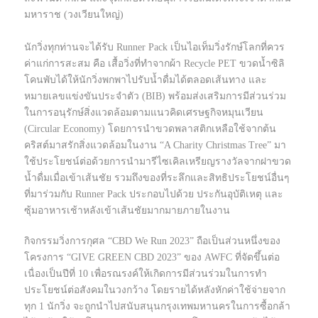
มหาราช (วงเวียนใหญ่)
นักวิ่งทุกท่านจะได้รับ Runner Pack เป็นไอเท็มวิ่งรักษ์โลกที่ควร
ค่าแก่การสะสม คือ เสื้อวิ่งที่ทำจากผ้า Recycle PET ขวดน้ำซิลิ
โคนพับได้ให้นักวิ่งพกพาไปรับน้ำดื่มได้ตลอดเส้นทาง และ
หมายเลขแข่งขันประจำตัว (BIB) พร้อมส่งเสริมการมีส่วนร่วม
ในการอนุรักษ์สิ่งแวดล้อมตามแนวคิดเศรษฐกิจหมุนเวียน
(Circular Economy) โดยการนำขวดพลาสติกเหลือใช้จากต้น
คริสต์มาสรักสิ่งแวดล้อมในงาน “A Charity Christmas Tree” มา
ใช้ประโยชน์ต่อด้วยการนำมารีไซเคิลเหรียญรางวัลจากฝาขวด
น้ำดื่มเมื่อเข้าเส้นชัย รวมถึงของที่ระลึกและสิทธิประโยชน์อื่นๆ
ที่มาร่วมกับ Runner Pack ประกอบไปด้วย ประกันอุบัติเหตุ และ
ซุ้มอาหารเช้าหลังเข้าเส้นชัยมากมายภายในงาน
กิจกรรมวิ่งการกุศล “CBD We Run 2023” ถือเป็นส่วนหนึ่งของ
โครงการ “GIVE GREEN CBD 2023” ของ AWFC ที่จัดขึ้นต่อ
เนื่องเป็นปีที่ 10 เพื่อรณรงค์ให้เกิดการมีส่วนร่วมในการทำ
ประโยชน์ต่อสังคมในวงกว้าง โดยรายได้หลังหักค่าใช้จ่ายจาก
ทุก 1 นักวิ่ง จะถูกนำไปสนับสนุนกรุงเทพมหานครในการซื้อกล้า