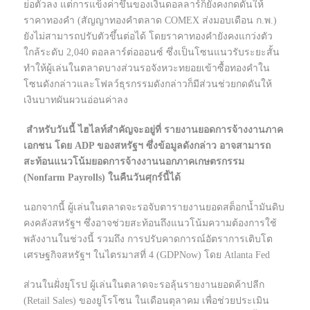
ย่อตัวลง แต่การแข็งค่าขึ้นของเงินดอลลาร์ก็ยังคงกดดันให้
ราคาทองคำ (สัญญาทองคำตลาด COMEX ส่งมอบเดือน ก.พ.)
ยังไม่สามารถปรับตัวขึ้นต่อได้ โดยราคาทองคำยังคงแกว่งตัว
ใกล้ระดับ 2,040 ดอลลาร์ต่อออนซ์ ซึ่งเป็นโซนแนวรับระยะสั้น
ทำให้ผู้เล่นในตลาดบางส่วนรอจังหวะทยอยเข้าซื้อทองคำใน
โซนดังกล่าวและโฟลว์ธุรกรรมดังกล่าวก็มีส่วนช่วยกดดันให้
เงินบาทผันผวนอ่อนค่าลง
สำหรับวันนี้ ไฮไลท์สำคัญจะอยู่ที่ รายงานยอดการจ้างงานภาค
เอกชน โดย ADP ของสหรัฐฯ ซึ่งข้อมูลดังกล่าว อาจสามารถ
สะท้อนแนวโน้มยอดการจ้างงานนอกภาคเกษตรกรรม
(Nonfarm Payrolls) ในคืนวันศุกร์นี้ได้
นอกจากนี้ ผู้เล่นในตลาดจะรอจับตารายงานยอดสต็อกน้ำมันดิบ
คงคลังสหรัฐฯ ซึ่งอาจช่วยสะท้อนถึงแนวโน้มความต้องการใช้
พลังงานในช่วงนี้ รวมถึง การปรับคาดการณ์อัตราการเติบโต
เศรษฐกิจสหรัฐฯ ในไตรมาสที่ 4 (GDPNow) โดย Atlanta Fed
ส่วนในฝั่งยุโรป ผู้เล่นในตลาดจะรอลุ้นรายงานยอดค้าปลีก
(Retail Sales) ของยูโรโซน ในเดือนตุลาคม เพื่อช่วยประเมิน