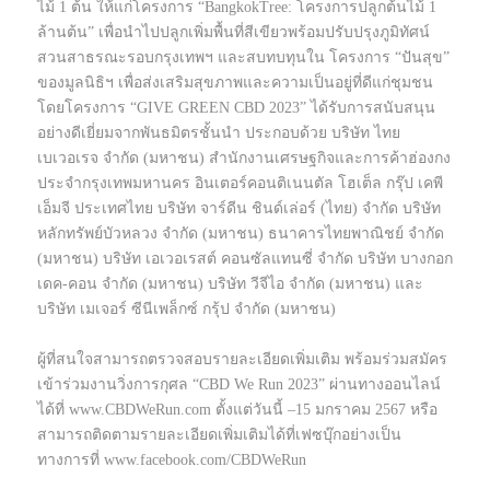
ไม้ 1 ต้น ให้แก่โครงการ “BangkokTree: โครงการปลูกต้นไม้ 1
ล้านต้น” เพื่อนำไปปลูกเพิ่มพื้นที่สีเขียวพร้อมปรับปรุงภูมิทัศน์
สวนสาธรณะรอบกรุงเทพฯ และสบทบทุนใน โครงการ “ปันสุข”
ของมูลนิธิฯ เพื่อส่งเสริมสุขภาพและความเป็นอยู่ที่ดีแก่ชุมชน
โดยโครงการ “GIVE GREEN CBD 2023” ได้รับการสนับสนุน
อย่างดีเยี่ยมจากพันธมิตรชั้นนำ ประกอบด้วย บริษัท ไทย
เบเวอเรจ จำกัด (มหาชน) สำนักงานเศรษฐกิจและการค้าฮ่องกง
ประจำกรุงเทพมหานคร อินเตอร์คอนติเนนตัล โฮเต็ล กรุ๊ป เคพี
เอ็มจี ประเทศไทย บริษัท จาร์ดีน ชินด์เล่อร์ (ไทย) จำกัด บริษัท
หลักทรัพย์บัวหลวง จำกัด (มหาชน) ธนาคารไทยพาณิชย์ จำกัด
(มหาชน) บริษัท เอเวอเรสต์ คอนซัลแทนซี่ จำกัด บริษัท บางกอก
เดค-คอน จำกัด (มหาชน) บริษัท วีจีไอ จำกัด (มหาชน) และ
บริษัท เมเจอร์ ซีนีเพล็กซ์ กรุ้ป จำกัด (มหาชน)
ผู้ที่สนใจสามารถตรวจสอบรายละเอียดเพิ่มเติม พร้อมร่วมสมัคร
เข้าร่วมงานวิ่งการกุศล “CBD We Run 2023” ผ่านทางออนไลน์
ได้ที่ www.CBDWeRun.com ตั้งแต่วันนี้ –15 มกราคม 2567 หรือ
สามารถติดตามรายละเอียดเพิ่มเติมได้ที่เฟซบุ๊กอย่างเป็น
ทางการที่ www.facebook.com/CBDWeRun