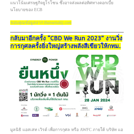
แนวโน้มเศรษฐกิจยูโรโซน ซึ่งอาจส่งผลต่อทิศทางดอกเบี้ย
นโยบายของ ECB
ขอบคุณข้อมูลจาก thansettakij.com
กลับมาอีกครั้ง “CBD We Run 2023” งานวิ่ง
การกุศลครั้งยิ่งใหญ่สร้างพลังสีเขียวให้กทม.
มูลนิธิ แอสเสท เวิรด์ เพื่อการกุศล หรือ AWFC ภายใต้ บริษัท แอ