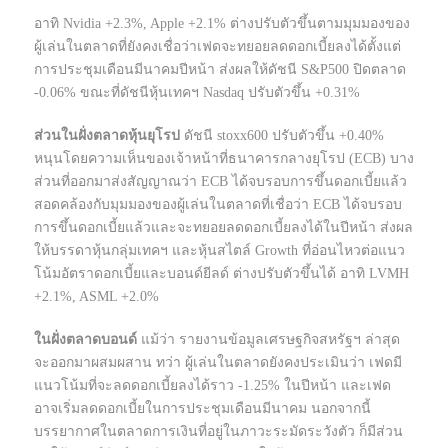
อาทิ Nvidia +2.3%, Apple +2.1% ต่างปรับตัวขึ้นตามมุมมองของ
ผู้เล่นในตลาดที่ยังคงเชื่อว่าเฟดจะทยอยลดดอกเบี้ยลงได้ตั้งแต่
การประชุมเดือนมีนาคมปีหน้า ส่งผลให้ดัชนี S&P500 ปิดตลาด
-0.06% ขณะที่ดัชนีหุ้นเทคฯ Nasdaq ปรับตัวขึ้น +0.31%
ส่วนในฝั่งตลาดหุ้นยุโรป
ดัชนี stoxx600 ปรับตัวขึ้น +0.40%
หนุนโดยความเห็นของเจ้าหน้าที่ธนาคารกลางยุโรป (ECB) บาง
ส่วนที่ออกมาส่งสัญญาณว่า ECB ได้จบรอบการขึ้นดอกเบี้ยแล้ว
สอดคล้องกับมุมมองของผู้เล่นในตลาดที่เชื่อว่า ECB ได้จบรอบ
การขึ้นดอกเบี้ยแล้วและจะทยอยลดดอกเบี้ยลงได้ในปีหน้า ส่งผล
ให้บรรดาหุ้นกลุ่มเทคฯ และหุ้นสไตล์ Growth ที่อ่อนไหวต่อแนว
โน้มอัตราดอกเบี้ยและบอนด์ยีลด์ ต่างปรับตัวขึ้นได้ อาทิ LVMH
+2.1%, ASML +2.0%
ในฝั่งตลาดบอนด์
แม้ว่า รายงานข้อมูลเศรษฐกิจสหรัฐฯ ล่าสุด
จะออกมาผสมผสาน ทว่า ผู้เล่นในตลาดยังคงประเมินว่า เฟดมี
แนวโน้มที่จะลดดอกเบี้ยลงได้ราว -1.25% ในปีหน้า และเฟด
อาจเริ่มลดดอกเบี้ยในการประชุมเดือนมีนาคม นอกจากนี้
บรรยากาศในตลาดการเงินที่อยู่ในภาวะระมัดระวังตัว ก็มีส่วน