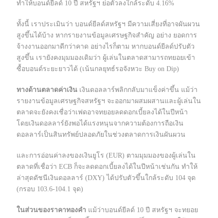
ทำให้บอนด์ยีลด์ 10 ปี สหรัฐฯ ย่อตัวลงใกล้ระดับ 4.16%
ทั้งนี้ เราประเมินว่า บอนด์ยีลด์สหรัฐฯ มีความเสี่ยงที่อาจผันผวน
สูงขึ้นได้บ้าง หากรายงานข้อมูลเศรษฐกิจสำคัญ อย่าง ยอดการ
จ้างงานออกมาดีกว่าคาด อย่างไรก็ตาม หากบอนด์ยีลด์ปรับตัว
สูงขึ้น เรายังคงมุมมองเดิมว่า ผู้เล่นในตลาดสามารถทยอยเข้า
ซื้อบอนด์ระยะยาวได้ (เน้นกลยุทธ์รอจังหวะ Buy on Dip)
ทางด้านตลาดค่าเงิน
เงินดอลลาร์พลิกกลับมาแข็งค่าขึ้น แม้ว่า
รายงานข้อมูลเศรษฐกิจสหรัฐฯ จะออกมาผสมผสานและผู้เล่นใน
ตลาดจะยังคงเชื่อว่าเฟดอาจทยอยลดดอกเบี้ยลงได้ในปีหน้า
โดยเงินดอลลาร์ยังพอได้แรงหนุนจากความต้องการถือเงิน
ดอลลาร์เป็นสินทรัพย์ปลอดภัยในช่วงตลาดการเงินผันผวน
และการอ่อนค่าลงของเงินยูโร (EUR) ตามมุมมองของผู้เล่นใน
ตลาดที่เชื่อว่า ECB ก็จะลดดอกเบี้ยลงได้ในปีหน้าเช่นกัน ทำให้
ล่าสุดดัชนีเงินดอลลาร์ (DXY) ได้ปรับตัวขึ้นใกล้ระดับ 104 จุด
(กรอบ 103.6-104.1 จุด)
ในส่วนของราคาทองคำ
แม้ว่าบอนด์ยีลด์ 10 ปี สหรัฐฯ จะทยอย