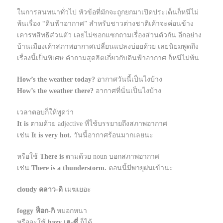
ในการสนทนาทั่วไป หัวข้อที่มักจะถูกยกมาเปิดประเด็นก็หนีไม่
พ้นเรื่อง “ดินฟ้าอากาศ” สำหรับชาวต่างชาติเค้าจะค่อนข้าง
เคารพสิทธิส่วนตัว เลยไม่ซอกแซกถามเรื่องส่วนตัวกัน อีกอย่าง
บ้านเมืองเค้าสภาพอากาศเปลี่ยนแปลงบ่อยด้วย เลยนิยมพูดถึง
เรื่องนี้เป็นพิเศษ คำถามสุดฮิตเกี่ยวกับดินฟ้าอากาศ ก็หนีไม่พ้น
How’s the weather today?
อากาศวันนี้เป็นไงบ้าง
How’s the weather there?
อากาศที่นั่นเป็นไงบ้าง
เวลาตอบก็ให้พูดว่า
It is
ตามด้วย adjective ที่ใช้บรรยายถึงสภาพอากาศ
เช่น
It is very hot.
วันนี้อากาศร้อนมากเลยนะ
หรือใช้
There is
ตามด้วย noun บอกสภาพอากาศ
เช่น
There is a thunderstorm.
ตอนนี้มีพายุฝนเข้านะ
cloudy
คลาว-ดิ
เมฆเยอะ
foggy
ฟ็อก-กิ
หมอกหนา
หรือจะใช้
hazy
เฮ-ซี่
ก็ได้