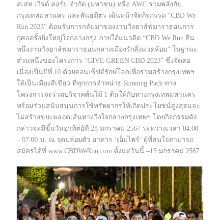
สเสท เวิรด์ คอร์ป จำกัด (มหาชน) หรือ AWC รวมพลังกับ
กรุงเทพมหานคร และพันธมิตร เดินหน้าจัดกิจกรรม “CBD We
Run 2023” ต้อนรับการกลับมาของงานวิ่งฮาล์ฟมาราธอนการ
กุศลครั้งยิ่งใหญ่ใจกลางกรุง ภายใต้แนวคิด “CBD We Run ยืน
หนึ่งงานวิ่งฮาล์ฟมาราธอนกลางเมืองรักสิ่งแวดล้อม” ในฐานะ
ส่วนหนึ่งของโครงการ “GIVE GREEN CBD 2023” ซึ่งจัดต่อ
เนื่องเป็นปีที่ 10 ด้วยคอนเซ็ปต์รักษ์โลกเพื่อร่วมสร้างกรุงเทพฯ
ให้เป็นเมืองสีเขียว ที่ทุกการจำหน่าย Running Pack ทาง
โครงการจะร่วมบริจาคต้นไม้ 1 ต้นให้กับทางกรุงเทพมหานคร
พร้อมร่วมสนับสนุนการใช้ทรัพยากรให้เกิดประโยชน์สูงสุดและ
ไม่สร้างขยะตลอดเส้นทางวิ่งใจกลางกรุงเทพฯ โดยกิจกรรมดัง
กล่าวจะมีขึ้นวันอาทิตย์ที่ 28 มกราคม 2567 ระหว่างเวลา 04.00
– 07.00 น. ณ จุดปล่อยตัว อาคาร ‘เอ็มไพร์’ ผู้ที่สนใจสามารถ
สมัครได้ที่ www.CBDWeRun.com ตั้งแต่วันนี้ –15 มกราคม 2567