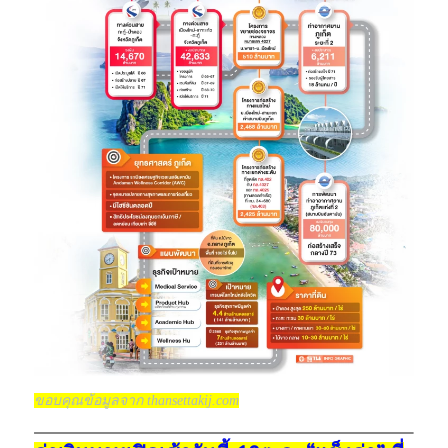
ขอบคุณข้อมูลจาก thansettakij.com