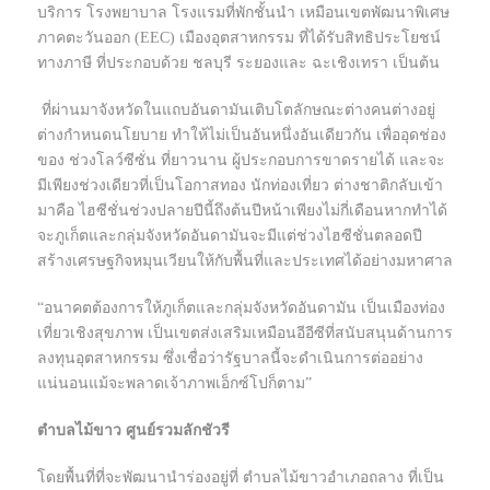
บริการ โรงพยาบาล โรงแรมที่พักชั้นนำ เหมือนเขตพัฒนาพิเศษ
ภาคตะวันออก (EEC) เมืองอุตสาหกรรม ที่ได้รับสิทธิประโยชน์
ทางภาษี ที่ประกอบด้วย ชลบุรี ระยองและ ฉะเชิงเทรา เป็นต้น
ที่ผ่านมาจังหวัดในแถบอันดามันเติบโตลักษณะต่างคนต่างอยู่
ต่างกำหนดนโยบาย ทำให้ไม่เป็นอันหนึ่งอันเดียวกัน เพื่ออุดช่อง
ของ ช่วงโลว์ซีซั่น ที่ยาวนาน ผู้ประกอบการขาดรายได้ และจะ
มีเพียงช่วงเดียวที่เป็นโอกาสทอง นักท่องเที่ยว ต่างชาติกลับเข้า
มาคือ ไฮซีชั่นช่วงปลายปีนี้ถึงต้นปีหน้าเพียงไม่กี่เดือนหากทำได้
จะภูเก็ตและกลุ่มจังหวัดอันดามันจะมีแต่ช่วงไฮซีชั่นตลอดปี
สร้างเศรษฐกิจหมุนเวียนให้กับพื้นที่และประเทศได้อย่างมหาศาล
“อนาคตต้องการให้ภูเก็ตและกลุ่มจังหวัดอันดามัน เป็นเมืองท่อง
เที่ยวเชิงสุขภาพ เป็นเขตส่งเสริมเหมือนอีอีซีที่สนับสนุนด้านการ
ลงทุนอุตสาหกรรม ซึ่งเชื่อว่ารัฐบาลนี้จะดำเนินการต่ออย่าง
แน่นอนแม้จะพลาดเจ้าภาพเอ็กซ์โปก็ตาม”
ตำบลไม้ขาว ศูนย์รวมลักชัวรี
โดยพื้นที่ที่จะพัฒนานำร่องอยู่ที่ ตำบลไม้ขาวอำเภอถลาง ที่เป็น