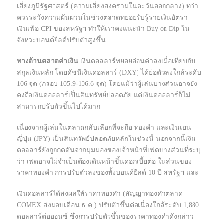
เสี่ยงภูมิรัฐศาสตร์ (ความเสี่ยงสงครามในตะวันออกกลาง) ทว่า
ควรระวังความผันผวนในช่วงตลาดทยอยรับรู้รายเงินอัตรา
เงินเฟ้อ CPI ของสหรัฐฯ ทำให้เราคงแนะนำ Buy on Dip ใน
จังหวะบอนด์ยีลด์ปรับตัวสูงขึ้น
ทางด้านตลาดค่าเงิน
เงินดอลลาร์ทยอยอ่อนค่าลงเมื่อเทียบกับ
สกุลเงินหลัก โดยดัชนีเงินดอลลาร์ (DXY) ได้ย่อตัวลงใกล้ระดับ
106 จุด (กรอบ 105.9-106.6 จุด) โดยแม้ว่าผู้เล่นบางส่วนอาจยัง
คงถือเงินดอลลาร์เป็นสินทรัพย์ปลอดภัย แต่เงินดอลลาร์ก็ไม่
สามารถปรับตัวขึ้นไปได้มาก
เนื่องจากผู้เล่นในตลาดกลับเลือกที่จะถือ ทองคำ และเงินเยน
ญี่ปุ่น (JPY) เป็นสินทรัพย์ปลอดภัยหลักในช่วงนี้ นอกจากนี้เงิน
ดอลลาร์ยังถูกกดดันจากมุมมองของเจ้าหน้าที่เฟดบางส่วนที่ระบุ
ว่า เฟดอาจไม่จำเป็นต้องเดินหน้าขึ้นดอกเบี้ยต่อ ในส่วนของ
ราคาทองคำ การปรับตัวลงของทั้งบอนด์ยีลด์ 10 ปี สหรัฐฯ และ
เงินดอลลาร์ได้ส่งผลให้ราคาทองคำ (สัญญาทองคำตลาด
COMEX ส่งมอบเดือน ธ.ค.) ปรับตัวขึ้นต่อเนื่องใกล้ระดับ 1,880
ดอลลาร์ต่อออนซ์ ซึ่งการปรับตัวขึ้นของราคาทองคำดังกล่าว