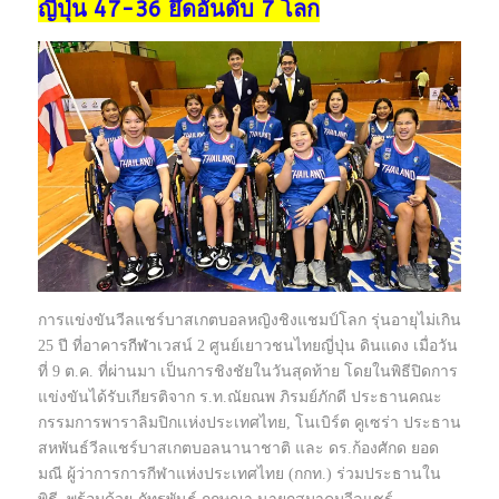
ญี่ปุ่น 47-36 ยึดอันดับ 7 โลก
การแข่งขันวีลแชร์บาสเกตบอลหญิงชิงแชมป์โลก รุ่นอายุไม่เกิน
25 ปี ที่อาคาร
กีฬา
เวสน์ 2 ศูนย์เยาวชนไทยญี่ปุ่น ดินแดง เมื่อวัน
ที่ 9 ต.ค. ที่ผ่านมา เป็นการชิงชัยในวันสุดท้าย โดยในพิธีปิดการ
แข่งขันได้รับเกียรติจาก ร.ท.ณัยณพ ภิรมย์ภักดี ประธานคณะ
กรรมการพาราลิมปิกเเห่งประเทศไทย, โนเบิร์ต คูเซร่า ประธาน
สหพันธ์วีลแชร์บาสเกตบอลนานาชาติ และ ดร.ก้องศักด ยอด
มณี ผู้ว่าการการกีฬาแห่งประเทศไทย (กกท.) ร่วมประธานใน