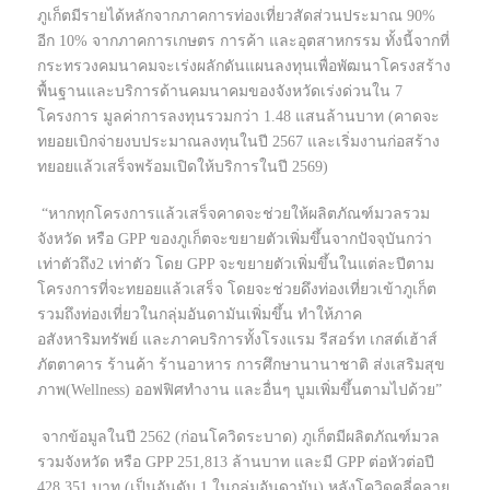
ภูเก็ตมีรายได้หลักจากภาคการท่องเที่ยวสัดส่วนประมาณ 90%
อีก 10% จากภาคการเกษตร การค้า และอุตสาหกรรม ทั้งนี้จากที่
กระทรวงคมนาคมจะเร่งผลักดันแผนลงทุนเพื่อพัฒนาโครงสร้าง
พื้นฐานและบริการด้านคมนาคมของจังหวัดเร่งด่วนใน 7
โครงการ มูลค่าการลงทุนรวมกว่า 1.48 แสนล้านบาท (คาดจะ
ทยอยเบิกจ่ายงบประมาณลงทุนในปี 2567 และเริ่มงานก่อสร้าง
ทยอยแล้วเสร็จพร้อมเปิดให้บริการในปี 2569)
“หากทุกโครงการแล้วเสร็จคาดจะช่วยให้ผลิตภัณฑ์มวลรวม
จังหวัด หรือ GPP ของภูเก็ตจะขยายตัวเพิ่มขึ้นจากปัจจุบันกว่า
เท่าตัวถึง2 เท่าตัว โดย GPP จะขยายตัวเพิ่มขึ้นในแต่ละปีตาม
โครงการที่จะทยอยแล้วเสร็จ โดยจะช่วยดึงท่องเที่ยวเข้าภูเก็ต
รวมถึงท่องเที่ยวในกลุ่มอันดามันเพิ่มขึ้น ทำให้ภาค
อสังหาริมทรัพย์ และภาคบริการทั้งโรงแรม รีสอร์ท เกสต์เฮ้าส์
ภัตตาคาร ร้านค้า ร้านอาหาร การศึกษานานาชาติ ส่งเสริมสุข
ภาพ(Wellness) ออฟฟิศทำงาน และอื่นๆ บูมเพิ่มขึ้นตามไปด้วย”
จากข้อมูลในปี 2562 (ก่อนโควิดระบาด) ภูเก็ตมีผลิตภัณฑ์มวล
รวมจังหวัด หรือ GPP 251,813 ล้านบาท และมี GPP ต่อหัวต่อปี
428,351 บาท (เป็นอันดับ 1 ในกลุ่มอันดามัน) หลังโควิดคลี่คลาย