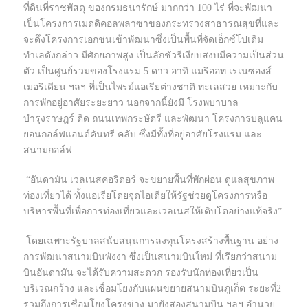
ที่ดินที่ราชพัสดุ ของกรมธนารักษ์ มากกว่า 100 ไร่ ที่จะพัฒนา
เป็นโครงการเมดดิคอลพลาซาของกระทรวงสาธารณสุขที่และ
จะดึงโครงการเอกชนเข้าพัฒนาซึ่งเป็นพื้นที่จัดเอ็กซ์โปเดิม
ทำเลดังกล่าว มีศักยภาพสูง เป็นลักชัวรีเงียบสงบมีความเป็นส่วน
ตัว เป็นศูนย์รวมของโรงแรม 5 ดาว อาทิ แมริออท เรเนซองส์
เมอริเดียน ฯลฯ ที่เป็นไพรม์แอเรียต่างชาติ ทะเลสวย เหมาะกับ
การพักอยู่อาศัยระยะยาว นอกจากนี้ยังมี โรงพบาบาล
บำรุงราษฎร์ ติด ถนนเทพกระษัตรี และพัฒนา โครงการบลูแคน
ยอนกอล์ฟแอนด์คันทรี คลับ ซึ่งมีทั้งที่อยู่อาศัยโรงแรม และ
สนามกอล์ฟ
“อันดามัน เวลเนสคอริดอร์ จะขยายพื้นที่พักผ่อน ดูแลสุขภาพ
ท่องเที่ยวได้ ทั้งแอเรียโดยจุดไอเดียให้รัฐช่วยดูโครงการหรือ
บริหารพื้นที่เพื่อการท่องเที่ยวและเวลเนสให้เติบโตอย่างแท้จริง”
โดยเฉพาะรัฐบาลสนับสนุนการลงทุนโครงสร้างพื้นฐาน อย่าง
การพัฒนาสนามบินพังงา ซึ่งเป็นสนามบินใหม่ ที่เรียกว่าสนาม
บินอันดามัน จะได้รับความสะดวก รองรับนักท่องเที่ยวเป็น
บริเวณกว้าง และเชื่อมโยงกับแผนขยายสนามบินภูเก็ต ระยะที่2
รวมถึงการเชื่อมโยงโครงข่าง มายังสองสนามบิน ฯลฯ อำนวย