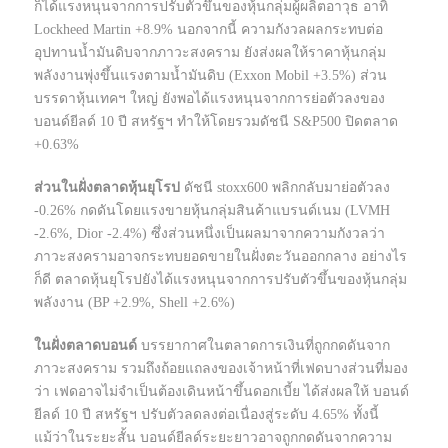
ก็ได้แรงหนุนจากการปรับตัวขึ้นของหุ้นกลุ่มผู้ผลิตอาวุธ อาทิ
Lockheed Martin +8.9% นอกจากนี้ ความกังวลผลกระทบต่อ
อุปทานน้ำมันดิบจากภาวะสงคราม ยังส่งผลให้ราคาหุ้นกลุ่ม
พลังงานพุ่งขึ้นแรงตามน้ำมันดิบ (Exxon Mobil +3.5%) ส่วน
บรรดาหุ้นเทคฯ ใหญ่ ยังพอได้แรงหนุนจากการย่อตัวลงของ
บอนด์ยีลด์ 10 ปี สหรัฐฯ ทำให้โดยรวมดัชนี S&P500 ปิดตลาด
+0.63%
ส่วนในฝั่งตลาดหุ้นยุโรป
ดัชนี stoxx600 พลิกกลับมาย่อตัวลง
-0.26% กดดันโดยแรงขายหุ้นกลุ่มสินค้าแบรนด์เนม (LVMH
-2.6%, Dior -2.4%) ซึ่งส่วนหนึ่งเป็นผลมาจากความกังวลว่า
ภาวะสงครามอาจกระทบยอดขายในฝั่งตะวันออกกลาง อย่างไร
ก็ดี ตลาดหุ้นยุโรปยังได้แรงหนุนจากการปรับตัวขึ้นของหุ้นกลุ่ม
พลังงาน (BP +2.9%, Shell +2.6%)
ในฝั่งตลาดบอนด์
บรรยากาศในตลาดการเงินที่ถูกกดดันจาก
ภาวะสงคราม รวมถึงถ้อยแถลงของเจ้าหน้าที่เฟดบางส่วนที่มอง
ว่า เฟดอาจไม่จำเป็นต้องเดินหน้าขึ้นดอกเบี้ย ได้ส่งผลให้ บอนด์
ยีลด์ 10 ปี สหรัฐฯ ปรับตัวลดลงต่อเนื่องสู่ระดับ 4.65% ทั้งนี้
แม้ว่าในระยะสั้น บอนด์ยีลด์ระยะยาวอาจถูกกดดันจากความ