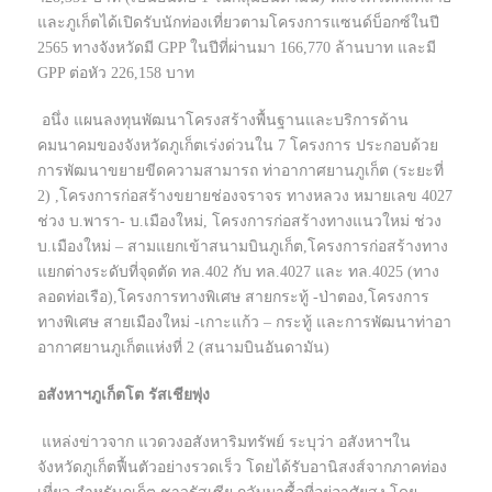
และภูเก็ตได้เปิดรับนักท่องเที่ยวตามโครงการแซนด์บ็อกซ์ในปี
2565 ทางจังหวัดมี GPP ในปีที่ผ่านมา 166,770 ล้านบาท และมี
GPP ต่อหัว 226,158 บาท
อนึ่ง แผนลงทุนพัฒนาโครงสร้างพื้นฐานและบริการด้าน
คมนาคมของจังหวัดภูเก็ตเร่งด่วนใน 7 โครงการ ประกอบด้วย
การพัฒนาขยายขีดความสามารถ ท่าอากาศยานภูเก็ต (ระยะที่
2) ,โครงการก่อสร้างขยายช่องจราจร ทางหลวง หมายเลข 4027
ช่วง บ.พารา- บ.เมืองใหม่, โครงการก่อสร้างทางแนวใหม่ ช่วง
บ.เมืองใหม่ – สามแยกเข้าสนามบินภูเก็ต,โครงการก่อสร้างทาง
แยกต่างระดับที่จุดตัด ทล.402 กับ ทล.4027 และ ทล.4025 (ทาง
ลอดท่อเรือ),โครงการทางพิเศษ สายกระทู้ -ป่าตอง,โครงการ
ทางพิเศษ สายเมืองใหม่ -เกาะแก้ว – กระทู้ และการพัฒนาท่าอา
อากาศยานภูเก็ตแห่งที่ 2 (สนามบินอันดามัน)
อสังหาฯภูเก็ตโต รัสเชียพุ่ง
แหล่งข่าวจาก แวดวงอสังหาริมทรัพย์ ระบุว่า อสังหาฯใน
จังหวัดภูเก็ตฟื้นตัวอย่างรวดเร็ว โดยได้รับอานิสงส์จากภาคท่อง