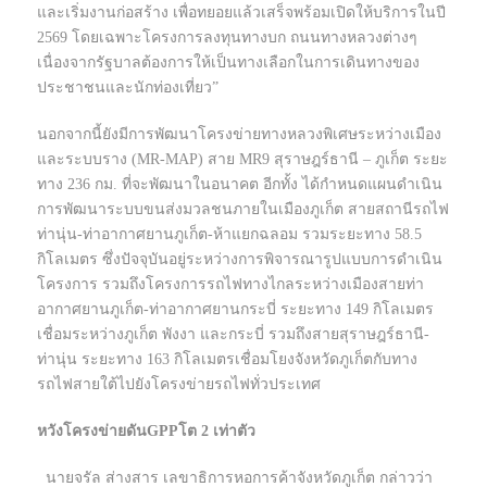
และเริ่มงานก่อสร้าง เพื่อทยอยแล้วเสร็จพร้อมเปิดให้บริการในปี
2569 โดยเฉพาะโครงการลงทุนทางบก ถนนทางหลวงต่างๆ
เนื่องจากรัฐบาลต้องการให้เป็นทางเลือกในการเดินทางของ
ประชาชนและนักท่องเที่ยว”
นอกจากนี้ยังมีการพัฒนาโครงข่ายทางหลวงพิเศษระหว่างเมือง
และระบบราง (MR-MAP) สาย MR9 สุราษฎร์ธานี – ภูเก็ต ระยะ
ทาง 236 กม. ที่จะพัฒนาในอนาคต อีกทั้ง ได้กำหนดแผนดำเนิน
การพัฒนาระบบขนส่งมวลชนภายในเมืองภูเก็ต สายสถานีรถไฟ
ท่านุ่น-ท่าอากาศยานภูเก็ต-ห้าแยกฉลอม รวมระยะทาง 58.5
กิโลเมตร ซึ่งปัจจุบันอยู่ระหว่างการพิจารณารูปแบบการดำเนิน
โครงการ รวมถึงโครงการรถไฟทางไกลระหว่างเมืองสายท่า
อากาศยานภูเก็ต-ท่าอากาศยานกระบี่ ระยะทาง 149 กิโลเมตร
เชื่อมระหว่างภูเก็ต พังงา และกระบี่ รวมถึงสายสุราษฎร์ธานี-
ท่านุ่น ระยะทาง 163 กิโลเมตรเชื่อมโยงจังหวัดภูเก็ตกับทาง
รถไฟสายใต้ไปยังโครงข่ายรถไฟทั่วประเทศ
หวังโครงข่ายดันGPPโต 2 เท่าตัว
นายจรัล ส่างสาร เลขาธิการหอการค้าจังหวัดภูเก็ต กล่าวว่า