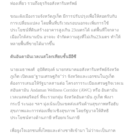
ท่องเที่ยว รวมถึงธุรกิจอสังหาริมทรัพย์
ขณะผังเมืองรวมจังหวัดภูเก็ต มีการปรับปรุงเพื่อให้สอดรับกับ
การเปลี่ยนแปลง โดยพื้นที่บริเวณรอบนอกจะเพิ่มการใช้
ประโยชน์ที่ดินสร้างอาคารสูงเกิน 23เมตรได้ แต่พื้นที่ใจกลาง
เมืองใกล้สนามบิน อาจจะ จำกัดความสูงที่ไม่เกิน23เมตร ทำให้
หลายพื้นที่ขายได้มากขึ้น
ดันอันดามันเวลเนสโลกเทียบชั้นอีอีซี
นายเมธาพงศ์ อุปัติศฤงค์ นายกสมาคมอสังหาริมทรัพย์จังหวัด
ภูเก็ต เปิดเผย”ฐานเศรษฐกิจ”ว่า จังหวัดและเอกชนในภูเก็ต
ต้องการเสนอให้รัฐบาลสานต่อ โครงการระเบียงเศรษฐกิจเวลเน
สอันดามัน Andaman Wellness Corridor (AWC) หรือ อันดามัน
เวลเนสคอริดอร์ ที่จะรวมกลุ่ม จังหวัดอันดามัน ภูเก็ต พังงา
กระบี่ ระนอง ฯลฯ มุ่งเน้นเป็นเขตส่งเสริมด้านสุขภาพหรือฮับ
สุขภาพและการท่องเที่ยวเชิงสุขภาพ โดยรัฐบาลให้สิทธิ
ประโยชน์ทางด้านภาษี หรือยกเว้นภาษี
เพื่อจูงใจเอกชนทั้งไทยและต่างชาติเข้ามา ไม่ว่าจะเป็นภาค