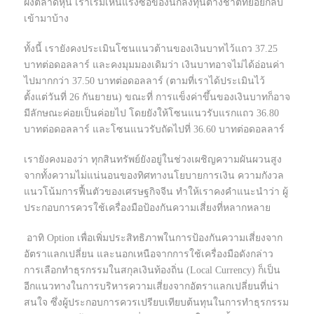
ฝั่งตลาดหุ้น เราเริ่มเห็นแรงซื้อของนักลงทุนต่างชาติทยอยกลับ
เข้ามาบ้าง
ทั้งนี้ เรายังคงประเมินโซนแนวต้านของเงินบาทไว้แถว 37.25
บาทต่อดอลลาร์ และคงมุมมองเดิมว่า เงินบาทอาจไม่ได้อ่อนค่า
ไปมากกว่า 37.50 บาทต่อดอลลาร์ (ตามที่เราได้ประเมินไว้
ตั้งแต่วันที่ 26 กันยายน) ขณะที่ การแข็งค่าขึ้นของเงินบาทก็อาจ
มีลักษณะค่อยเป็นค่อยไป โดยยังให้โซนแนวรับแรกแถว 36.80
บาทต่อดอลลาร์ และโซนแนวรับถัดไปที่ 36.60 บาทต่อดอลลาร์
เรายังคงมองว่า ทุกสินทรัพย์ยังอยู่ในช่วงเผชิญความผันผวนสูง
จากทั้งความไม่แน่นอนของทิศทางนโยบายการเงิน ความกังวล
แนวโน้มการฟื้นตัวของเศรษฐกิจจีน ทำให้เราคงคำแนะนำว่า ผู้
ประกอบการควรใช้เครื่องมือป้องกันความเสี่ยงที่หลากหลาย
อาทิ Option เพื่อเพิ่มประสิทธิภาพในการป้องกันความเสี่ยงจาก
อัตราแลกเปลี่ยน และนอกเหนือจากการใช้เครื่องมือดังกล่าว
การเลือกทำธุรกรรมในสกุลเงินท้องถิ่น (Local Currency) ก็เป็น
อีกแนวทางในการบริหารความเสี่ยงจากอัตราแลกเปลี่ยนที่น่า
สนใจ ซึ่งผู้ประกอบการควรเปรียบเทียบต้นทุนในการทำธุรกรรม