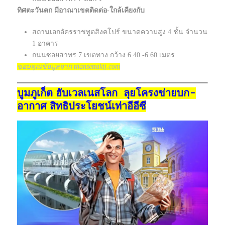
ทิศตะวันตก มีอาณาเขตติดต่อ-ใกล้เคียงกับ
สถานเอกอัครราชทูตสิงคโปร์ ขนาดความสูง 4 ชั้น จำนวน
1 อาคาร
ถนนซอยสาทร 7 เขตทาง กว้าง 6.40 -6.60 เมตร
ขอบคุณข้อมูลจาก thansettakij.com
บูมภูเก็ต ฮับเวลเนสโลก ลุยโครงข่ายบก-
อากาศ สิทธิประโยชน์เท่าอีอีซี