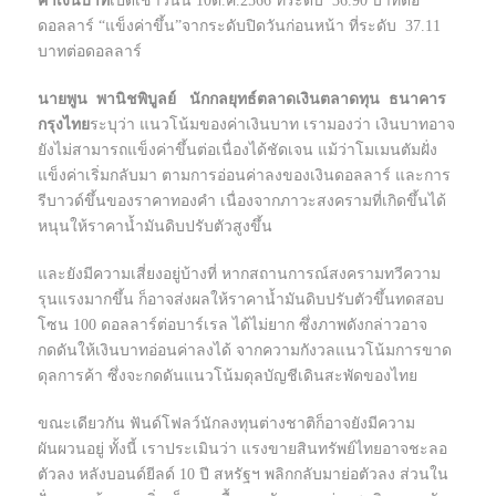
ค่าเงินบาท
เปิดเช้าวันนี้ 10ต.ค.2566 ที่ระดับ 36.90 บาทต่อ
ดอลลาร์ “แข็งค่าขึ้น”จากระดับปิดวันก่อนหน้า ที่ระดับ 37.11
บาทต่อดอลลาร์
นายพูน พานิชพิบูลย์ นักกลยุทธ์ตลาดเงินตลาดทุน ธนาคาร
กรุงไทย
ระบุว่า แนวโน้มของค่าเงินบาท เรามองว่า เงินบาทอาจ
ยังไม่สามารถแข็งค่าขึ้นต่อเนื่องได้ชัดเจน แม้ว่าโมเมนตัมฝั่ง
แข็งค่าเริ่มกลับมา ตามการอ่อนค่าลงของเงินดอลลาร์ และการ
รีบาวด์ขึ้นของราคาทองคำ เนื่องจากภาวะสงครามที่เกิดขึ้นได้
หนุนให้ราคาน้ำมันดิบปรับตัวสูงขึ้น
และยังมีความเสี่ยงอยู่บ้างที่ หากสถานการณ์สงครามทวีความ
รุนแรงมากขึ้น ก็อาจส่งผลให้ราคาน้ำมันดิบปรับตัวขึ้นทดสอบ
โซน 100 ดอลลาร์ต่อบาร์เรล ได้ไม่ยาก ซึ่งภาพดังกล่าวอาจ
กดดันให้เงินบาทอ่อนค่าลงได้ จากความกังวลแนวโน้มการขาด
ดุลการค้า ซึ่งจะกดดันแนวโน้มดุลบัญชีเดินสะพัดของไทย
ขณะเดียวกัน ฟันด์โฟลว์นักลงทุนต่างชาติก็อาจยังมีความ
ผันผวนอยู่ ทั้งนี้ เราประเมินว่า แรงขายสินทรัพย์ไทยอาจชะลอ
ตัวลง หลังบอนด์ยีลด์ 10 ปี สหรัฐฯ พลิกกลับมาย่อตัวลง ส่วนใน