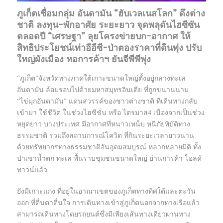
ภูเก็ตเชื่อมกลุ่ม อันดามัน “ฮับเวลเนสโลก” ดึงต่าง
ชาติ ลงทุน-พักอาศัย ระยะยาว จุดพลุดันไฮซีซัน
ตลอดปี “เศรษฐา” ลุยโครงข่ายบก-อากาศ ให้
สิทธิประโยชน์เท่าอีอีซี-ป่าตองราคาที่ดินพุ่ง ปรับ
ใหญ่ผังเมือง หอการค้าฯ ยันจีพีพีพุ่ง
“ภูเก็ต”จังหวัดทางภาคใต้เกาะขนาดใหญ่ตั้งอยู่กลางทะเล
อันดามัน ล้อมรอบไปด้วยมหาสมุทรอินเดีย ที่ถูกขนานนาม
“ไข่มุกอันดามัน” แดนสวรรค์ของชาวต่างชาติ ที่เดินทางกลับ
เข้ามา ใช้ชีวิต ในช่วงไฮซีชั่น หรือ ไตรมาส4 เนื่องจากเป็นช่วง
หยุดยาว บางประเทศ มีอากาศที่หนาวเหน็บ หนีภัยพิบัติทาง
ธรรมชาติ รวมถึงสถานการณ์โควิด ที่กินระยะเวลายาวนาน
ด้วยทรัพยากรทางธรรมชาติอันอุดมสมบูรณ์ หลากหลายมิติ ทั้ง
ป่าเขานํ้าตก ทะเล พื้นราบชุมชนขนาดใหญ่ ย่านการค้า โอลด์
ทาวน์แล้ว
ยังมีเกาะแก่ง ที่อยู่ในอาณาเขตของภูเก็ตทางทิศใต้และตะวัน
ออก ที่ตื่นตาตื่นใจ การเดินทางเข้าสู่ภูเก็ตนอกจากทางเรือแล้ว
สามารถเดินทางโดยรถยนต์ซึ่งมีเพียงเส้นทางเดียวผ่านทาง