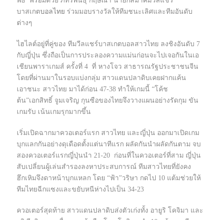
พิธี พร้อมด้วย ภัทรพันธุ์ กฤษณา นายกสมาคมวีลแชร์
บาสเกต
บอลไทย
ร่วมมอบรางวัลให้ทีมชนะเลิศและทีมอันดับ
ต่างๆ
ไฮไลต์อยู่ที่คู่ของ ทีมวีลแชร์บาสเกตบอลสาวไทย ลงชิงอันดับ 7
กับญี่ปุ่น ซึ่งถือเป็นการประลองความแม่นก่อนจะไปเจอกันในเอ
เชียนพาราเกมส์ ครั้งที่ 4 ที่ หางโจว สาธารณรัฐประชาชนจีน
โดยที่ผ่านมาในรอบแบ่งกลุ่ม สาวแดนปลาดิบเคยฝากแค้น
เอาชนะ สาวไทย มาได้ก่อน 47-38 ทำให้เกมนี้ “โค้ช
ต้น”เอกสิทธิ์ จูมเจริญ กุนซือของไทยจึงวางแผนอย่างรัดกุม ขัน
เกมรับ เน้นเกมรุกมากขึ้น
เริ่มเปิดฉากมาควอเตอร์แรก สาวไทย และญี่ปุ่น ออกมาเปิดเกม
บุกแลกกันอย่างดุเดือดตั้งแต่นาทีแรก ผลัดกันนำผลัดกันตาม จบ
สองควอเตอร์แรกญี่ปุ่นนำ 21-20 ก่อนที่ในควอเตอร์ที่สาม ญี่ปุ่น
สับเปลี่ยนผู้เล่นสำรองลงหาประสบการณ์ ทีมสาวไทยที่ยังคง
ฮึกเหิมจึงดาหน้าบุกแหลก โดย “ฟ้า”วริษา กดไป 10 แต้มช่วยให้
ทีมไทยฉีกแซงและขยับหนีห่างไปเป็น 34-23
ควอเตอร์สุดท้าย สาวแดนปลาดิบส่งตัวเก่งทั้ง อายูริ โคจิมา และ