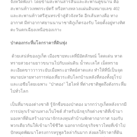
จังหวัดพังงา โดยข้ามสะพานสารสินและสะพานคู่ขนาน คือ
สะพานท้าวเทพกระษัตรี หรือทางหลวงแผ่นดินหมายเลข 402
และสะพานท้าวศรีสุนทรเข้าสู่ตัวจังหวัด อีกเส้นทางคือ ทาง
อากาศ มีท่าอากาศยานนานาชาติภูเก็ตรองรับ โดยตั้งอยู่ทางทิศ
ตะวันตกเฉียงเหนือของเกาะ
ป่าตองกระหึ่มโลกราคาที่ดินพุ่ง
ด้วยเสน่ห์ของภูเก็ต เมืองชายทะเลที่มีอัตลักษณ์ โดดเด่น หาด
ทรายสวยงามยาวขนานไปกับแผ่นดิน นํ้าทะเลใส เม็ดทราย
ละเอียดขาววาวระยับเมื่อพระอาทิตย์สาดแสง ทำให้ที่นี่เป็นจุด
หมายปลายทางการท่องเที่ยวระดับโลกบ้านหลังที่สองทั้งยุโรป
และเอชียโดยเฉพาะ “ป่าตอง” ไฮไลท์ ที่ต่างชาติพูดถึงดังกระหึ่ม
ไปทั่วโลก
เป็นที่มาของต่างชาติ รู้จักชื่อของป่าตอง มากกว่าภูเก็ตหลังจากมี
การปลุกเร้าผ่านทางเว็บไซต์ สำหรับนักธุรกิจต่างชาติที่เข้ามา
มองหาที่ดินสร้างอาณาจักรลงทุนทำบ้านพักตากอากาศ รองรับ
พวกเดียวกันให้เข้ามาใช้ชีวิต นอกจากนักธุรกิจชาวไทยที่เข้าไป
ปักหมุดพัฒนาโครงการหรูพูลวิลล่ากันมาก ส่งผลให้ราคาที่ดิน