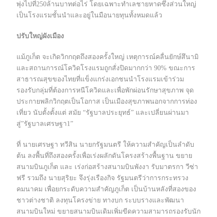
พุ่งไปที่250ล้านบาทต่อไร่ โดยเฉพาะทำเลชายหาดซึ่งส่วนใหญ่
เป็นโรงแรมชั้นนำและอยู่ในมือนายทุนทั้งหมดแล้ว
ปรับใหญ่ผังเมือง
แม้ภูเก็ต จะเกิดวิกกฤตถึงสองครั้งใหญ่ เหตุการณ์คลื่นยักษ์สึนามิ
และสถานการณ์โควิดโรงแรมถูกสั่งปิดมากกว่า 90% ขณะการ
สาธารณสุขของไทยที่แข็งแกร่งเอกชนนำโรงแรมเข้าร่วม
รองรับกลุ่มที่ต้องการหนีโควิดและเพื่อพักผ่อนรักษาสุขภาพ จุด
ประกายพลิกวิกฤตเป็นโอกาส เป็นเมืองสุขภาพนอกจากการท่อง
เที่ยว นับตั้งตั้งแต่ สมัย “รัฐบาลประยุทธ์” และเปลี่ยนผ่านมา
สู่”รัฐบาลเศรษฐา1”
ที่ นายเศรษฐา ทวีสิน นายกรัฐมนตรี ให้ความสำคัญเป็นลำดับ
ต้น ลงพื้นที่ถึงสองครั้งเพื่อเร่งผลักดันโครงสร้างพื้นฐาน ขยาย
สนามบินภูเก็ต และ เร่งก่อสร้างสนามบินพังงา รับมาตรกา วีซ่า
ฟรี รวมถึง นายสุริยะ จึงรุ่งเรืองกิจ รัฐมนตรีว่าการกระทรวง
คมนาคม เพื่อยกระดับความสำคัญภูเก็ต เป็นบ้านหลังที่สองของ
ชาวต่างชาติ ลงทุนโครงข่าย ทางบก ระบบรางและพัฒนา
สนามบินใหม่ ขยายสนามบินเดิมเพิ่มขีดความสามารถรองรับนัก