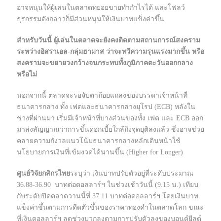
อาจหนุนให้ผู้เล่นในตลาดทยอยขายทำกำไรได้ และโฟลว์
ธุรกรรมดังกล่าวก็มีส่วนหนุนให้เงินบาทแข็งค่าขึ้น
สำหรับวันนี้ ผู้เล่นในตลาดจะยังคงติดตามสถานการณ์สงคราม
ระหว่างอิสราเอล-กลุ่มฮามาส ว่าจะทวีความรุนแรงมากขึ้น หรือ
สงครามจะขยายวงกว้างจนกระทบทั้งภูมิภาคตะวันออกกลาง
หรือไม่
นอกจากนี้ ตลาดจะรอจับตาถ้อยแถลงของบรรดาเจ้าหน้าที่
ธนาคารกลาง ทั้ง เฟดและธนาคารกลางยุโรป (ECB) หลังใน
ช่วงที่ผ่านมา เริ่มมีเจ้าหน้าที่บางส่วนของทั้ง เฟด และ ECB ออก
มาส่งสัญญาณว่าการขึ้นดอกเบี้ยใกล้ถึงจุดยุติลงแล้ว ซึ่งอาจช่วย
คลายความกังวลแนวโน้มธนาคารกลางหลักเดินหน้าใช้
นโยบายการเงินที่เข้มงวดได้นานขึ้น (Higher for Longer)
ศูนย์วิจัยกสิกรไทย
ระบุว่า เงินบาทปรับตัวอยู่ที่ระดับประมาณ
36.88-36.90 บาทต่อดอลลาร์ฯ ในช่วงเช้าวันนี้ (9.15 น.) เทียบ
กับระดับปิดตลาดวานนี้ที่ 37.11 บาทต่อดอลลาร์ฯ โดยเงินบาท
แข็งค่าขึ้นตามการดีดตัวขึ้นของราคาทองคำในตลาดโลก ขณะ
ที่เงินดอลลาร์ฯ ลดช่วงบวกลงตามการปรับตัวลงของบอนด์ยีลด์