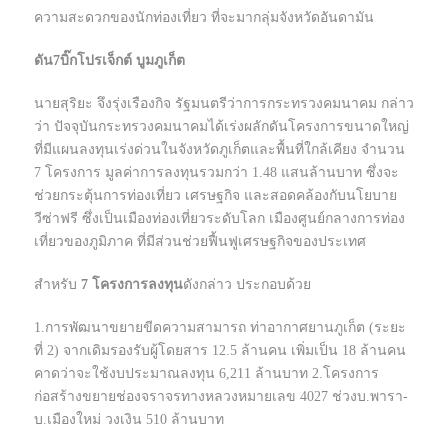
ความสะดวกของนักท่องเที่ยว ที่จะมากลุ่มจังหวัดอันดามัน
ดัน7บิ๊กโปรเจ็กต์ บูมภูเก็ต
นายสุริยะ จึงรุ่งเรืองกิจ รัฐมนตรีว่าการกระทรวงคมนาคม กล่าว
ว่า ปัจจุบันกระทรวงคมนาคมได้เร่งผลักดันโครงการขนาดใหญ่
ที่มีแผนลงทุนเร่งด่วนในจังหวัดภูเก็ตและพื้นที่ใกล้เคียง จำนวน
7 โครงการ มูลค่าการลงทุนรวมกว่า 1.48 แสนล้านบาท ซึ่งจะ
ช่วยกระตุ้นการท่องเที่ยว เศรษฐกิจ และสอดคล้องกับนโยบาย
วีซ่าฟรี ซึ่งเป็นเมืองท่องเที่ยวระดับโลก เมืองศูนย์กลางการท่อง
เที่ยวของภูมิภาค ที่มีส่วนช่วยฟื้นฟูเศรษฐกิจของประเทศ
สำหรับ
7 โครงการลงทุน
ดังกล่าว ประกอบด้วย
1.การพัฒนาขยายขีดความสามารถ ท่าอากาศยานภูเก็ต (ระยะ
ที่ 2) จากเดิมรองรับผู้โดยสาร 12.5 ล้านคน เพิ่มเป็น 18 ล้านคน
คาดว่าจะใช้งบประมาณลงทุน 6,211 ล้านบาท 2.โครงการ
ก่อสร้างขยายช่องจราจรทางหลวงหมายเลข 4027 ช่วงบ.พารา-
บ.เมืองใหม่ วงเงิน 510 ล้านบาท