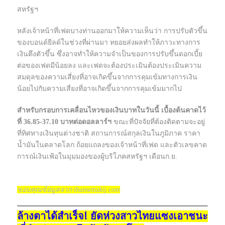
สหรัฐฯ
หลังเจ้าหน้าที่เฟดบางท่านออกมาให้ความเห็นว่า การปรับตัวขึ้น
ของบอนด์ยีลด์ในช่วงที่ผ่านมา ทยอยส่งผลทำให้ภาวะทางการ
เงินตึงตัวขึ้น ซึ่งอาจทำให้ความจำเป็นของการปรับขึ้นดอกเบี้ย
ต่อของเฟดมีน้อยลง และเฟดจะต้องประเมินต้องประเมินความ
สมดุลของความเสี่ยงที่อาจเกิดขึ้นจากการคุมเข้มทางการเงิน
น้อยไปกับความเสี่ยงที่อาจเกิดขึ้นจากการคุมเข้มมากไป
สำหรับกรอบการเคลื่อนไหวของเงินบาทในวันนี้ เบื้องต้นคาดไว้
ที่ 36.85-37.10 บาทต่อดอลลาร์ฯ
ขณะที่ปัจจัยที่ต้องติดตามจะอยู่
ที่ทิศทางเงินทุนต่างชาติ สถานการณ์สกุลเงินในภูมิภาค ราคา
น้ำมันในตลาดโลก ถ้อยแถลงของเจ้าหน้าที่เฟด และตัวเลขคาด
การณ์เงินเฟ้อในมุมมองของผู้บริโภคสหรัฐฯ เดือนก.ย.
ขอบคุณข้อมูลจาก thansettakij.com
ล้างตาได้สำเร็จ! ยัดห่วงสาวไทยแซงเอาชนะ