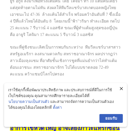
ยูริ อีกูจิ ลงมาเพื่อทวงแต้มคืน โดย โคจิมา ทำ 10 แต้มคนเดียว
แต่สุดท้ายตามไม่ทัน ส่งผลให้ทีมวีลแชร์บาสเกตบอลหญิงไทย
เอาชนะไป 47-36 ล้างแค้นได้สำเร็จ พร้อมคว้าอันดับที่ 7 ซึ่งเมื่อ
4 ปีที่แล้วไทยได้อันดับ 8 โดยเกมนี้“ฟ้า”วริษา ทำละเอียด กดไป
25 คะแนน 7 รีบาวน์ 4 แอสซิส ขณะที่ผู้ทำแต้มสูงสุดของญี่ปุ่น
คือ อายูริ โคจิมา 17 คะแนน 5 รีบาวน์ 3 แอสซิส
ขณะที่คู่ชิงชนะเลิศเป็นการพบกันระหว่าง ทีมวีลแชร์บาสฯสาว
สหรัฐอเมริกา ลงสนามดวลกับ สหราชอาณาจักร ผลปรากฎว่า
สาวเมืองลุงแซม ที่อาศัยชั้นเชิงการชูตที่แม่นยำกว่าไล่ทำแต้ม
ต้อนเอาชนะ สหราชอาณาจักร ไปได้แบบขาดลอย 72-49
คะแนน คว้าแชมป์โลกไปครอง
ส่วนคู่ชิงอันดับ 3 สาธารณรัฐประชาชนจีน เอาชนะ สเปน 57-
เราใช้คุกกี้เพื่อพัฒนาประสิทธิภาพ และประสบการณ์ที่ดีในการใช้
29 คะแนน และคู่ชิงอันดับ 6 เยอรมนี ชนะ แคนนาดา 53-33
เว็บไซต์ของคุณ คุณสามารถศึกษารายละเอียดได้ที่
คะแนน
นโยบายความเป็นส่วนตัว
และสามารถจัดการความเป็นส่วนตัวเอง
ได้ของคุณได้เองโดยคลิกที่
ตั้งค่า
ขอบคุณข้อมูลจาก sanook.com
ยอมรับ
อาการไข้หวัดใหญ่ อาจเสี่ยงภาวะแทรกซ้อน