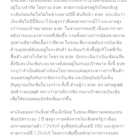
ขณะที่ความเสี่ยงลดลง และผลกระทบจากโอไมครอนมีแนวโน้ม
อยู่ในวงจำกัด โดยรวม ธปท. คาดการณ์เศรษฐกิจไทยกลับสู่
ระดับก่อนเกิดโควิดในช่วงปลายปีนี้-ต้นปีหน้า ธปท. ประเมินว่า
เงินเฟ้อในปีนี้มีแนวโน้มสูงกว่าที่เคยคาดการณ์ไว้ และอาจสูง
กว่ากรอบเป้าหมายของ ธปท. ในช่วงแรกของปี เนื่องจากราคา
พลังงานและอาหารสดที่เพิ่มขึ้น รวมทั้งสถานการณ์คอขวดภาค
อุปทานที่อาจยืดเยื้อกว่าที่คาด ในขณะที่แรงกดดันจากเงินเฟ้อ
ด้านอุปสงค์ยังคงอยู่ในระดับต่ำ สะท้อนกำลังซื้อผู้บริโภคที่เริ่ม
ฟื้นตัว อย่างไรก็ตาม โดยรวม ธปท. ยังประเมินว่าเงินเฟ้อเฉลี่ย
ทั้งปีและเงินเฟ้อระยะกลางยังคงอยู่ในกรอบเป้าหมาย ทั้งนี้ ธปท.
ระบุว่าจำเป็นต้องดำเนินนโยบายแบบสมดุลระหว่างการฟื้นตัว
ของเศรษฐกิจกับการจัดการเงินเฟ้อ และปัจจุบันยังไม่เห็น
สัญญาณเงินเฟ้อในวงกว้าง ทั้งนี้ ด้านผู้ว่า ธปท. ดร.เศรษฐพุฒิ
สุทธิวาทนฤพุฒิ กล่าวว่าอาจมีการพิจารณาเป้าหมายเงินเฟ้อ
เพื่อให้ครอบคลุมปัจจัยเพิ่มมากขึ้น
ค่าเงินดอลลาร์แข็งค่าขึ้นเล็กน้อย ในขณะที่อัตราผลตอบแทน
พันธบัตรระยะ 2 ปี พุ่งสูง ภายหลังจากเงินเฟ้อสหรัฐฯ เดือน
มกราคมขยายตัว 7.5%YoY สูงที่สุดนับตั้งแต่ปี 1982 และสูงกว่า
คาดการณ์ที่ 7.2%YoY โดยการเพิ่มขึ้นหลักมาจากการขนส่ง