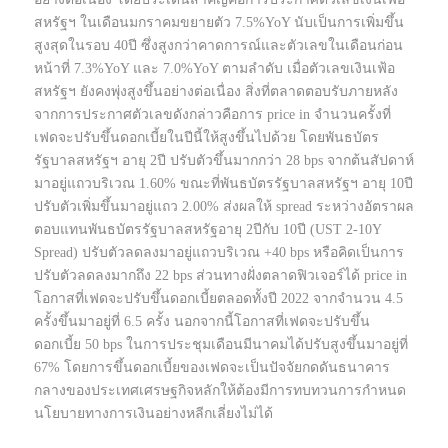
สหรัฐฯ ในเดือนมกราคมขยายตัว 7.5%YoY นับเป็นการเพิ่มขึ้น
สูงสุดในรอบ 40ปี ซึ่งสูงกว่าคาดการณ์และตัวเลขในเดือนก่อน
หน้าที่ 7.3%YoY และ 7.0%YoY ตามลำดับ เมื่อตัวเลขเงินเฟ้อ
สหรัฐฯ ยังคงพุ่งสูงขึ้นอย่างต่อเนื่อง สิ่งที่ตลาดตอบรับภายหลัง
จากการประกาศตัวเลขดังกล่าวคือการ price in จำนวนครั้งที่
เฟดจะปรับขึ้นดอกเบี้ยในปีนี้ให้สูงขึ้นไปด้วย โดยพันธบัตร
รัฐบาลสหรัฐฯ อายุ 2ปี ปรับตัวขึ้นมากกว่า 28 bps จากต้นสัปดาห์
มาอยู่แถวบริเวณ 1.60% ขณะที่พันธบัตรรัฐบาลสหรัฐฯ อายุ 10ปี
ปรับตัวเพิ่มขึ้นมาอยู่แถว 2.00% ส่งผลให้ spread ระหว่างอัตราผล
ตอบแทนพันธบัตรรัฐบาลสหรัฐอายุ 2ปีกับ 10ปี (UST 2-10Y
Spread) ปรับตัวลดลงมาอยู่แถวบริเวณ +40 bps หรือคิดเป็นการ
ปรับตัวลดลงมากถึง 22 bps ส่วนทางฝั่งตลาดฟิวเจอร์ได้ price in
โอกาสที่เฟดจะปรับขึ้นดอกเบี้ยตลอดทั้งปี 2022 จากจำนวน 4.5
ครั้งขึ้นมาอยู่ที่ 6.5 ครั้ง นอกจากนี้โอกาสที่เฟดจะปรับขึ้น
ดอกเบี้ย 50 bps ในการประชุมเดือนมีนาคมได้ปรับสูงขึ้นมาอยู่ที่
67% โดยการขึ้นดอกเบี้ยของเฟดจะเป็นปัจจัยกดดันธนาคาร
กลางของประเทศเศรษฐกิจหลักให้ต้องมีการทบทวนการกำหนด
นโยบายทางการเงินอย่างหลีกเลี่ยงไม่ได้