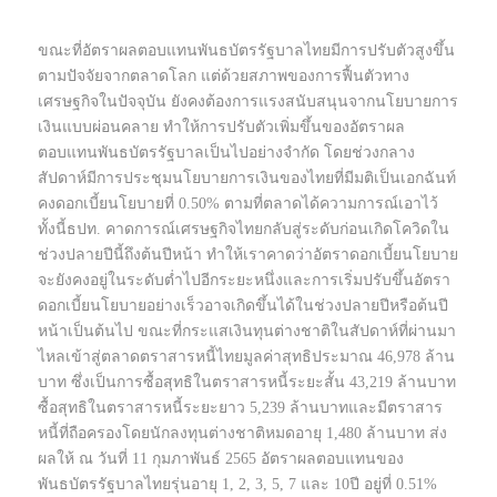
ขณะที่อัตราผลตอบแทนพันธบัตรรัฐบาลไทยมีการปรับตัวสูงขึ้น
ตามปัจจัยจากตลาดโลก แต่ด้วยสภาพของการฟื้นตัวทาง
เศรษฐกิจในปัจจุบัน ยังคงต้องการแรงสนับสนุนจากนโยบายการ
เงินแบบผ่อนคลาย ทำให้การปรับตัวเพิ่มขึ้นของอัตราผล
ตอบแทนพันธบัตรรัฐบาลเป็นไปอย่างจำกัด โดยช่วงกลาง
สัปดาห์มีการประชุมนโยบายการเงินของไทยที่มีมติเป็นเอกฉันท์
คงดอกเบี้ยนโยบายที่ 0.50% ตามที่ตลาดได้ความการณ์เอาไว้
ทั้งนี้ธปท. คาดการณ์เศรษฐกิจไทยกลับสู่ระดับก่อนเกิดโควิดใน
ช่วงปลายปีนี้ถึงต้นปีหน้า ทำให้เราคาดว่าอัตราดอกเบี้ยนโยบาย
จะยังคงอยู่ในระดับต่ำไปอีกระยะหนึ่งและการเริ่มปรับขึ้นอัตรา
ดอกเบี้ยนโยบายอย่างเร็วอาจเกิดขึ้นได้ในช่วงปลายปีหรือต้นปี
หน้าเป็นต้นไป ขณะที่กระแสเงินทุนต่างชาติในสัปดาห์ที่ผ่านมา
ไหลเข้าสู่ตลาดตราสารหนี้ไทยมูลค่าสุทธิประมาณ 46,978 ล้าน
บาท ซึ่งเป็นการซื้อสุทธิในตราสารหนี้ระยะสั้น 43,219 ล้านบาท
ซื้อสุทธิในตราสารหนี้ระยะยาว 5,239 ล้านบาทและมีตราสาร
หนี้ที่ถือครองโดยนักลงทุนต่างชาติหมดอายุ 1,480 ล้านบาท ส่ง
ผลให้ ณ วันที่ 11 กุมภาพันธ์ 2565 อัตราผลตอบแทนของ
พันธบัตรรัฐบาลไทยรุ่นอายุ 1, 2, 3, 5, 7 และ 10ปี อยู่ที่ 0.51%