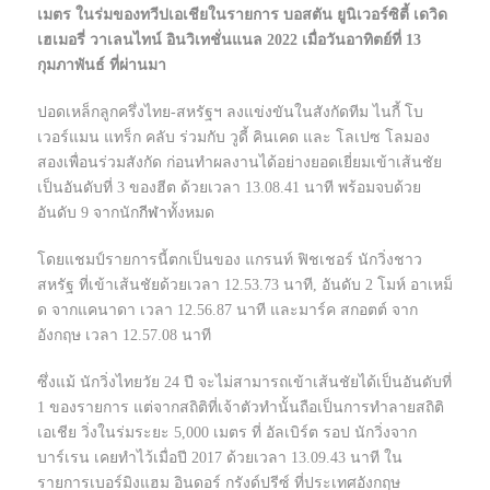
เมตร ในร่มของทวีปเอเชียในรายการ บอสตัน ยูนิเวอร์ซิตี้ เดวิด
เฮเมอรี่ วาเลนไทน์ อินวิเทชั่นแนล 2022 เมื่อวันอาทิตย์ที่ 13
กุมภาพันธ์ ที่ผ่านมา
ปอดเหล็กลูกครึ่งไทย-สหรัฐฯ ลงแข่งขันในสังกัดทีม ไนกี้ โบ
เวอร์แมน แทร็ก คลับ ร่วมกับ วูดี้ คินเคด และ โลเปซ โลมอง
สองเพื่อนร่วมสังกัด ก่อนทำผลงานได้อย่างยอดเยี่ยมเข้าเส้นชัย
เป็นอันดับที่ 3 ของฮีต ด้วยเวลา 13.08.41 นาที พร้อมจบด้วย
อันดับ 9 จากนัก
กีฬา
ทั้งหมด
โดยแชมป์รายการนี้ตกเป็นของ แกรนท์ ฟิชเชอร์ นักวิ่งชาว
สหรัฐ ที่เข้าเส้นชัยด้วยเวลา 12.53.73 นาที, อันดับ 2 โมห์ อาเหม็
ด จากแคนาดา เวลา 12.56.87 นาที และมาร์ค สกอตต์ จาก
อังกฤษ เวลา 12.57.08 นาที
ซึ่งแม้ นักวิ่งไทยวัย 24 ปี จะไม่สามารถเข้าเส้นชัยได้เป็นอันดับที่
1 ของรายการ แต่จากสถิติที่เจ้าตัวทำนั้นถือเป็นการทำลายสถิติ
เอเชีย วิ่งในร่มระยะ 5,000 เมตร ที่ อัลเบิร์ต รอป นักวิ่งจาก
บาร์เรน เคยทำไว้เมื่อปี 2017 ด้วยเวลา 13.09.43 นาที ใน
รายการเบอร์มิงแฮม อินดอร์ กรังด์ปรีซ์ ที่ประเทศอังกฤษ