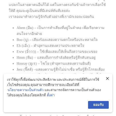
แปลกในสายตาคนอื่นก็ได้ แต่ในทางตรงกันข้ามถ้าหากเลือกใช้
ให้ดี คุณจะดูเป็นคนที่มีเสน่ห์ทันทีเลยล่ะ
เราลองมาทำความรู้จักกับตัวอย่างที่เรามักเจอจะบ่อยกัน
Ahem (อืม) – เป็นการทำเสียงที่อยู่ในลำคอ เพื่อเรียกความ
สนใจจากอีกฝ่าย
Boo (บู) – เสียงร้องแสดงความตกใจหรือประหลาดใจ
Eh (เอ๊ะ) – คำอุทานแสดงความประหลาดใจ
Eww (อิ๋ววว) – ใช้เพื่อแสดงให้เห็นถึงความขยะแขยง
Hmm (หืม) – แสดงถึงการกำลังคิดหรือรู้สึกสับสนอยู่
Hooray (ฮูเร) – ไชโย (คำอุทานแสดงความยินดี)
Jeez (จี๊สส์) –แสดงความรู้สึกไม่น่าเชื่อ หรือรู้สึกโกรธเคือง
Oops (อุ๊บส์) – ใช้เมื่อเราเผลอไปทำอะไรผิดโดยที่ไม่ตั้งใจ
เราใช้คุกกี้เพื่อพัฒนาประสิทธิภาพ และประสบการณ์ที่ดีในการใช้
Whoa (โว๊ะ) – แสดงถึงอาการประหลาดใจ เช่น รู้สึกเซอ
เว็บไซต์ของคุณ คุณสามารถศึกษารายละเอียดได้ที่
ไพรส์
นโยบายความเป็นส่วนตัว
และสามารถจัดการความเป็นส่วนตัวเอง
Yahoo (ย๊าฮู้ว) – แสดงถึงอาการดีใจ
ได้ของคุณได้เองโดยคลิกที่
ตั้งค่า
Oh dear! – คุณพระ! ตายจริง!
ยอมรับ
Jesus Christ! – คำอุทานแสดงความไม่เชื่อ ความผิดหวัง
ความเจ็บปวดหรืออื่น