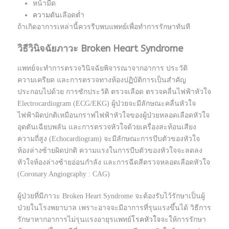
หน้ามืด
ความดัน
เลือดต่ำ
ถ้าเกิดอาการเหล่านี้ควรรีบพบแพทย์เพื่อทำการรักษาทันที
วิธีวินิจฉัยภาวะ Broken Heart Syndrome
แพทย์จะทำการตรวจวินิจฉัยพิจารณาจากอาการ ประวัติ
ความเครียด และการตรวจทางห้องปฏิบัติการเป็นสำคัญ
ประกอบไปด้วย การซักประวัติ ตรวจเลือด ตรวจคลื่นไฟฟ้าหัวใจ
Electrocardiogram (ECG/EKG) ผู้ป่วยจะมีลักษณะคลื่นหัวใจ
ไฟฟ้าผิดปกติเหมือนกราฟไฟฟ้าหัวใจของผู้ป่วยหลอดเลือดหัวใจ
อุดตันเฉียบพลัน และการตรวจหัวใจด้วยเครื่องสะท้อนเสียง
ความถี่สูง (Echocardiogram) จะมีลักษณะการบีบตัวของหัวใจ
ห้องล่างซ้ายผิดปกติ ความแรงในการบีบตัวของหัวใจจะลดลง
หัวใจห้องล่างซ้ายอ่อนกำลัง และการฉีดสีตรวจหลอดเลือดหัวใจ
(Coronary Angiography : CAG)
ผู้ป่วยที่มีภาวะ Broken Heart Syndrome จะต้องรับไว้รักษาเป็นผู้
ป่วยในโรงพยาบาล เพราะอาจจะมีอาการที่รุนแรงขึ้นได้ วิธีการ
รักษาหากอาการไม่รุนแรงอายุรแพทย์
โรคหัวใจ
จะให้การรักษา