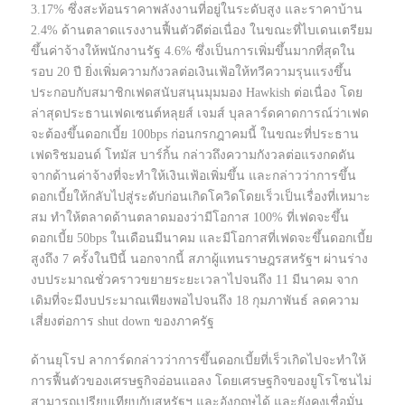
3.17% ซึ่งสะท้อนราคาพลังงานที่อยู่ในระดับสูง และราคาบ้าน
2.4% ด้านตลาดแรงงานฟื้นตัวดีต่อเนื่อง ในขณะที่ไบเดนเตรียม
ขึ้นค่าจ้างให้พนักงานรัฐ 4.6% ซึ่งเป็นการเพิ่มขึ้นมากที่สุดใน
รอบ 20 ปี ยิ่งเพิ่มความกังวลต่อเงินเฟ้อให้ทวีความรุนแรงขึ้น
ประกอบกับสมาชิกเฟดสนับสนุนมุมมอง Hawkish ต่อเนื่อง โดย
ล่าสุดประธานเฟดเซนต์หลุยส์ เจมส์ บุลลาร์ดคาดการณ์ว่าเฟด
จะต้องขึ้นดอกเบี้ย 100bps ก่อนกรกฎาคมนี้ ในขณะที่ประธาน
เฟดริชมอนด์ โทมัส บาร์กิ้น กล่าวถึงความกังวลต่อแรงกดดัน
จากด้านค่าจ้างที่จะทำให้เงินเฟ้อเพิ่มขึ้น และกล่าวว่าการขึ้น
ดอกเบี้ยให้กลับไปสู่ระดับก่อนเกิดโควิดโดยเร็วเป็นเรื่องที่เหมาะ
สม ทำให้ตลาดด้านตลาดมองว่ามีโอกาส 100% ที่เฟดจะขึ้น
ดอกเบี้ย 50bps ในเดือนมีนาคม และมีโอกาสที่เฟดจะขึ้นดอกเบี้ย
สูงถึง 7 ครั้งในปีนี้ นอกจากนี้ สภาผู้แทนราษฎรสหรัฐฯ ผ่านร่าง
งบประมาณชั่วคราวขยายระยะเวลาไปจนถึง 11 มีนาคม จาก
เดิมที่จะมีงบประมาณเพียงพอไปจนถึง 18 กุมภาพันธ์ ลดความ
เสี่ยงต่อการ shut down ของภาครัฐ
ด้านยุโรป ลาการ์ดกล่าวว่าการขึ้นดอกเบี้ยที่เร็วเกิดไปจะทำให้
การฟื้นตัวของเศรษฐกิจอ่อนแอลง โดยเศรษฐกิจของยูโรโซนไม่
สามารถเปรียบเทียบกับสหรัฐฯ และอังกฤษได้ และยังคงเชื่อมั่น