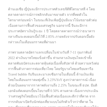
ด้านเอเชีย ญี่ปุ่นจะมีการประกาศตัวเลขจีดีพีไตรมาสที่ 4 โดย
ตลาดคาดการณ์การพลิกกลับมาขยายตัว จากที่หดตัวใน
ไตรมาสก่อนหน้า ในขณะที่เงินเฟ้อญี่ปุ่นมีแนวโน้มขยายตัวต่อ
เนื่องตามการฟื้นตัวของเศรษฐกิจ นอกจากนี้ จีนจะมีการ
ประกาศอัตราเงินกู้ระยะ 1 ปี โดยตลาดคาดการณ์ว่าธนาคาร
กลางจีนจะคงดอกเบี้ยไว้ที่ 2.85% ภายหลังจากปรับดอกเบี้ยดัง
กล่าวลงในเดือนมกราคมที่ผ่านมา
ภาพรวมตลาดอัตราแลกเปลี่ยนในช่วงวันที่ 7-11 กุมภาพันธ์
2022 ค่าเงินบาทไทยแข็งค่าขึ้น ท่ามกลางเงินทุนไหลเข้าทั้ง
ตลาดพันธบัตรและตลาดหุ้นต่อเนื่องทั้งสัปดาห์ ด้วยความหวังต่อ
การฟื้นตัวภาคการท่องเที่ยวไทย โดยรัฐบาลไทยเตรียมหารือ
Travel bubble กับจีนและมาเลเซียภายในเดือนนี้ ด้านเงินเฟ้อ
ไทยในเดือนมกราคมพุ่งขึ้น 3.23%YoY สูงกว่าคาดการณ์ เนื่อง
ด้วยเป็นผลมาจากราคาพลังงานถึง 2.25% ในขณะที่ ธปท. มีมติ
เอกฉันท์คงดอกเบี้ยนโยบายที่ 0.50% ตามคาด เนื่องจากประเมิน
ว่าเศรษฐกิจไทยมีแนวโน้มฟื้นตัวต่อเนื่องและดีกว่าที่คาด จาก
การกลับมาเปิดรับนักท่องเที่ยวแบบไม่กักตัวเร็วกว่าที่คาด ใน