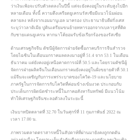
ว่าเงินเฟ้อจะปรับตัวลดลงในปีนี้ แต่จะยังคงอยู่ในระดับสูงไปอีก
หลายเดือน ทั้งนี้ ความตึงเครียดยูเครนรัสเซียมีแนวโน้มผ่อน
คลายลง หลังจากเอมมานูเอล มาครอง ประธานาธิบดีฝรั่งเศส
ระบุว่าวลาดิเมีย ปูตินเตรียมขนย้ายทหารออกจากเบลารุสที่ติด
กับชายแดนยูเครน หากนาโต้ยอมรับข้อเรียกร้องของรัสเซีย
ด้านเศรษฐกิจจีน ดัชนีผู้จัดการฝ่ายจัดซื้อภาคบริการจีนสำรวจ
โดยไฉซินในเดือนมกราคมลดลงมาอยู่ที่ 51.4 จาก 53.1 ในเดือน
ธันวาคม แต่ยังคงอยู่เหนือคาดการณ์ที่ 50.5 และโดยรวมดัชนีผู้
จัดการฝ่ายผลิตจีนในเดือนมกราคมยังคงอยู่ในฝั่งขยายตัวที่ 50.1
แม้จีนจะเผชิญกับการแพร่ระบาดของโควิด-19 และนโยบาย
ภาครัฐในการจัดการกับโควิดที่ค่อนข้างเข้มงวด ประกอบกับ
ประเด็นการผิดนัดชำระหนี้ในภาคอสังหาริมทรัพย์ มีแนวโน้ม
ทำให้เศรษฐกิจจีนชะลอตัวลงในระยะนี้
เงินบาทปิดตลาดที่ 32.70 ในวันศุกร์ที่ 11 กุมภาพันธ์ 2022 ณ
เวลา 17.00 น.
ภาพรวมตลาดตราสารหนี้ในสัปดาห์ที่ผ่านมายังคงถูกกดดัน
อย่างต่อเนื่อง โดยประเด็นสำคัญคือการประกาศตัวเลขเงินเฟ้อ