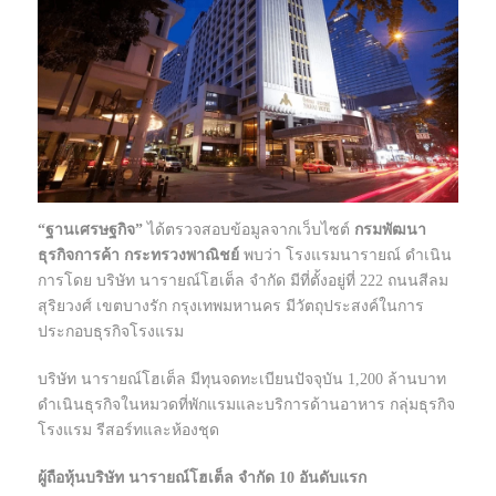
“ฐานเศรษฐกิจ”
ได้ตรวจสอบข้อมูลจากเว็บไซต์
กรมพัฒนา
ธุรกิจการค้า กระทรวงพาณิชย์
พบว่า โรงแรมนารายณ์ ดำเนิน
การโดย บริษัท นารายณ์โฮเต็ล จำกัด มีที่ตั้งอยู่ที่ 222 ถนนสีลม
สุริยวงศ์ เขตบางรัก กรุงเทพมหานคร มีวัตถุประสงค์ในการ
ประกอบธุรกิจโรงแรม
บริษัท นารายณ์โฮเต็ล มีทุนจดทะเบียนปัจจุบัน 1,200 ล้านบาท
ดำเนินธุรกิจในหมวดที่พักแรมและบริการด้านอาหาร กลุ่มธุรกิจ
โรงแรม รีสอร์ทและห้องชุด
ผู้ถือหุ้น
บริษัท นารายณ์โฮเต็ล จำกัด
10 อันดับแรก