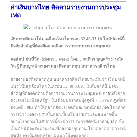
ค่าเงินบาทไทย ติดตามรายงานการประชุม
เฟด
เงินบาทมีแนวโน้มเคลื่อนไหวในกรอบ 32.40-33.10 ในสัปดาห์นี้
ปัจจัยสำคัญที่ต้องติดตามคือการรายงานการประชุมเฟด
คอลัมน์ มันนี่วีก (Money…week) โดย…กฤติกา บุญสร้าง, มนัส
วิน ฐิติสมบูรณ์ สายงานธุรกิจตลาดทุน ธนาคารกสิกรไทย
สายงานธุรกิจตลาดทุน ธนาคารกสิกรไทยประเมินว่า เงินบาทมี
แนวโน้มเคลื่อนไหวในกรอบ 32.40-33.10 ในสัปดาห์นี้ ปัจจัย
สำคัญที่ต้องติดตามคือการรายงานการประชุมเฟด ภายหลังจาก
ตัวเลขเงินเฟ้อสหรัฐฯ ในเดือนมกราคมพุ่งสูงที่ 7.5%YoY สูงที่สุด
ตั้งแต่ปี 1982 ทำให้ตลาดส่งแรงกดดันอย่างหนักต่อเฟด โดยคาด
การณ์ว่าเฟดจะปรับขึ้นดอกเบี้ยนโยบายเร็วและชันมากขึ้น
อย่างไรก็ตาม ในสัปดาห์นี้จะมีการประกาศดัชนีราคาผู้ผลิต ซึ่ง
เป็นดัชนีที่จะสะท้อนเงินเฟ้อจากฝั่งอุปทาน โดยตลาดคาดการณ์
ดัชนีราคาผู้ผลิตสหรัฐฯ มีแนวโน้มชะลอลง