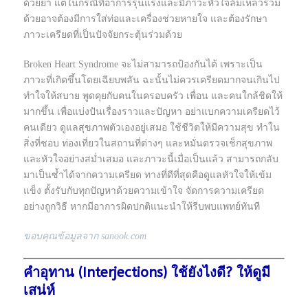
ด้วยยา แต่ในกรณีที่อาการรุนแรงและมีภาวะหัวใจล้มเหลวร่วม
ด้วยอาจต้องมีการใส่ท่อและเครื่องช่วยหายใจ และต้องรักษา
ภาวะเครียดที่เป็นปัจจัยกระตุ้นร่วมด้วย
Broken Heart Syndrome จะไม่สามารถป้องกันได้ เพราะเป็น
ภาวะที่เกิดขึ้นโดยเฉียบพลัน ฉะนั้นไม่ควรเครียดมากจนเกินไป
ทำใจให้สบาย พูดคุยกับคนในครอบครัว เพื่อน และคนใกล้ชิดให้
มากขึ้น เพื่อแบ่งปันเรื่องราวและปัญหา อย่าแบกความเครียดไว้
คนเดียว ดูแล
สุขภาพ
ตัวเองอยู่เสมอ ใช้ชีวิตให้มีความสุข ทำใน
สิ่งที่ชอบ ท่องเที่ยวในสถานที่ต่างๆ และหมั่นตรวจเช็กสุขภาพ
และหัวใจอย่างสม่ำเสมอ และภาวะนี้เมื่อเป็นแล้ว สามารถกลับ
มาเป็นซ้ำได้จากความเครียด ทางที่ดีที่สุดคือดูแลหัวใจให้เข้ม
แข็ง ตั้งรับกับทุกปัญหาด้วยความเข้าใจ จัดการความเครียด
อย่างถูกวิธี หากมีอาการผิดปกติแนะนำให้รีบพบแพทย์ทันที
ขอบคุณข้อมูลจาก sanook.com
คำอุทาน (Interjections) ใช้ยังไงดี? ให้ดูมี
เสน่ห์