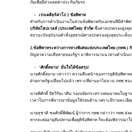
ภัยเพื่อมีส่วนลดค่าประกันภัยรถ
เร่งเคลียร์ค่าโง่ 2 ข้อพิพาท
สำหรับการดำเนินงานในส่วนข้อพิพาทกับเอกชนที่มีคำพิพ
บริษัทโฮปเวลล์ (ประเทศไทย) จำกัด
ซึ่งศาลปกครองสูงสุด
สถานะปัจจุบันรอคำสั่งอุทธรณ์ศาลปกครองสูงสุดประเด็นก
2.ข้อพิพาทระหว่างการทางพิเศษแห่งประเทศไทย (กทพ.) กั
ปัญหาความเสียหายของรัฐฯ มาพิจารณาแนวทางดำเนินการ โ
‘ศักดิ์สยาม’ มั่นใจได้ข้อสรุป
นายศักดิ์สยาม กล่าวว่า ความคืบหน้าของการยุติข้อพิพ
ฝ่ายภาครัฐเปลี่ยนไปแล้ว เพราะที่ผ่านมาไม่นาน กทพ.ชนะข้
นายพิศักดิ์ จิตวิริยะวศิน รองปลัดกระทรวงคมนาคมในฐา
เวลาในการพิจารณาข้อมูลให้รอบด้าน เพราะมีรายละเอีย
นายสุชาติ ชลศักดิ์พิพัฒน์ ผู้ว่าการ กทพ.กล่าวว่า กทพ
หากจะต่ออายุสัมปทานเพื่อยุติข้อพิพาท ก็จะต้องพิจารณาให้