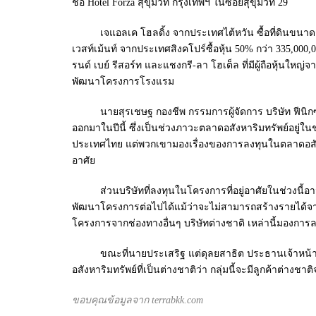
ชื่อ Hotel Forza สุขุมวิท กรุงเทพฯ ในซอยสุขุมวิท 29
เจแอลเค โฮลดิ้ง จากประเทศไต้หวัน ซื้อที่ดินขนาดกว่
เวสท์เม้นท์ จากประเทศสิงคโปร์ซื้อหุ้น 50% กว่า 335,000,
รนด์ เบย์ รีสอร์ท และแชงกรี-ลา โฮเต็ล ที่มีผู้ถือหุ้น
พัฒนาโครงการโรงแรม
นายสุรเชษฐ กองชีพ กรรมการผู้จัดการ บริษัท ฟีนิกซ์ พร
ออกมาในปีนี้ ซึ่งเป็นช่วงภาวะตลาดอสังหาริมทรัพย์อยู่
ประเทศไทย แต่พวกเขามองเรื่องของการลงทุนในตลาดอสังหา ร
อาศัย
ส่วนบริษัทที่ลงทุนในโครงการที่อยู่อาศัยในช่วงนี้
พัฒนาโครงการต่อไปได้แม้ว่าจะไม่สามารถสร้างรายได้จาก
โครงการจากช่องทางอื่นๆ บริษัทต่างชาติ เหล่านี้มองการ
ขณะที่นายประเสริฐ แต่ดุลยสาธิต ประธานเจ้าหน้าที่บร
อสังหาริมทรัพย์ที่เป็นต่างชาติว่า กลุ่มนี้จะมีลูกค้าต่า
ขอบคุณข้อมูลจาก terrabkk.com