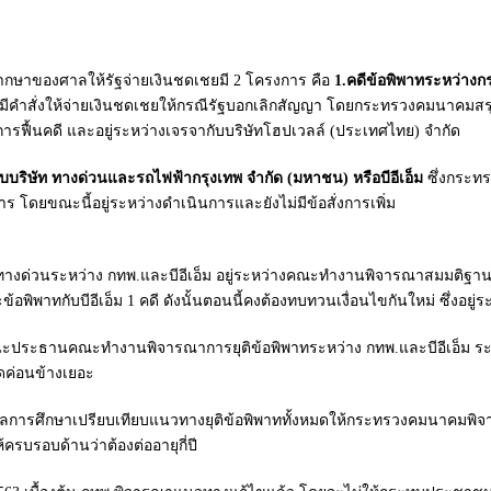
ากษาของศาลให้รัฐจ่ายเงินชดเชยมี 2 โครงการ คือ
1.
คดีข้อพิพาทระหว่าง
มีคำสั่งให้จ่ายเงินชดเชยให้กรณีรัฐบอกเลิกสัญญา โดยกระทรวงคมนาคมสรุปว
ารฟื้นคดี และอยู่ระหว่างเจรจากับบริษัทโฮปเวลล์ (ประเทศไทย) จำกัด
บบริษัท ทางด่วนและรถไฟฟ้ากรุงเทพ จำกัด (มหาชน) หรือบีอีเอ็ม
ซึ่งกระท
ดยขณะนี้อยู่ระหว่างดำเนินการและยังไม่มีข้อสั่งการเพิ่ม
าททางด่วนระหว่าง กทพ.และบีอีเอ็ม อยู่ระหว่างคณะทำงานพิจารณาสมมติฐ
อพิพาทกับบีอีเอ็ม 1 คดี ดังนั้นตอนนี้คงต้องทบทวนเงื่อนไขกันใหม่ ซึ่งอย
นะประธานคณะทำงานพิจารณาการยุติข้อพิพาทระหว่าง กทพ.และบีอีเอ็ม ระบุ
ดค่อนข้างเยอะ
.ส่งผลการศึกษาเปรียบเทียบแนวทางยุติข้อพิพาททั้งหมดให้กระทรวงคมนาคมพิจ
ครบรอบด้านว่าต้องต่ออายุกี่ปี