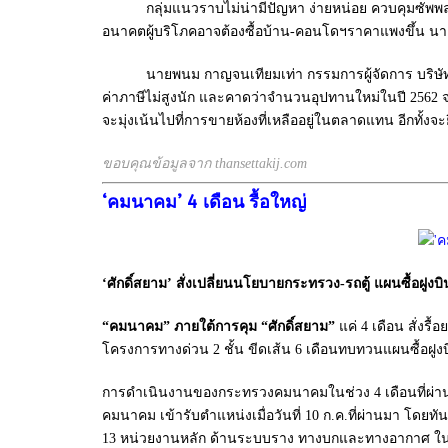
กลุ่มแนวราบไม่น่ามีปัญหา ง่ายหน่อย ควบคุมซัพพลายได้
อนาคตผู้บริโภคอาจต้องซื้อบ้าน-คอนโดฯราคาแพงขึ้น นา
นายพนม กาญจนเทียมเท่า กรรมการผู้จัดการ บริษัท ไนท์ 
ค่าภาษีไม่สูงนัก และคาดว่าจำนวนอุปทานใหม่ในปี 2562 จะ
จะมุ่งเน้นไปที่การขายห้องที่เหลืออยู่ในตลาดแทน อีกทั้งจ
ขอบคุณข้อมูลจาก thansettakij.com
‘คมนาคม’ 4 เดือน รื้อใหญ่
‘ศักดิ์สยาม’ สั่งเปลี่ยนนโยบายกระทรวง-รถตู้ แผนซื้อฝูงบ
“คมนาคม” ภายใต้การคุม “ศักดิ์สยาม”
แค่ 4 เดือน สั่งรื้
โครงการทางด่วน 2 ชั้น ขีดเส้น 6 เดือนทบทวนแผนซื้อฝูง
การดำเนินงานของกระทรวงคมนาคมในช่วง 4 เดือนที่ผ่า
คมนาคม เข้ารับตำแหน่งเมื่อวันที่ 10 ก.ค.ที่ผ่านมา โดย
13 หน่วยงานหลัก ด้านระบบราง ทางบกและทางอากาศ ในข