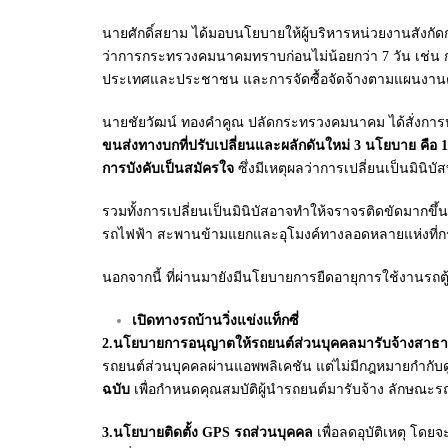
นายศักดิ์สยาม ได้มอบนโยบายให้ผู้บริหารหน่วยงานสังกัด
ว่าการกระทรวงคมนาคมทราบก่อนไม่น้อยกว่า 7 วัน เช่น กา
ประเทศและประชาชน และการจัดซื้อจัดจ้างตามแผนงานตั้
นายชัยวัฒน์ ทองคำคูณ ปลัดกระทรวงคมนาคม ได้สั่งการหน่
ขนส่งทางบกที่ปรับเปลี่ยนและผลักดันใหม่ 3 นโยบาย คือ 
การบังคับเป็นสมัครใจ
ซึ่งมีเหตุผลว่าการเปลี่ยนเป็นมิ
รวมทั้งการเปลี่ยนเป็นมินิบัสอาจทำให้จราจรติดขัดมากขึ
รถไฟฟ้า สะพานข้ามแยกและอุโมงค์ทางลอดหลายแห่งที่กระท
นอกจากนี้ ที่ผ่านมายังมีนโยบายการยืดอายุการใช้งานรถตู้
เปิดทางรถบ้านวิ่งแข่งแท็กซี่
2.นโยบายการอนุญาตให้รถยนต์ส่วนบุคคลมารับจ้างสาธา
รถยนต์ส่วนบุคคลผ่านแอพพลิเคชัน แต่ไม่มีกฎหมายกำกับดู
ฉบับ
เพื่อกำหนดคุณสมบัติผู้นำรถยนต์มารับจ้าง ลักษณะรถ ห
3.นโยบายติดตั้ง GPS รถส่วนบุคคล
เพื่อลดอุบัติเหตุ โด