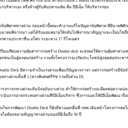
2563 เบื้องต้น กทพ.พิจารณาแนวทางแก้ไขแล้ว โดยจะไม่ให้กระทบประชาชนแล
ริหารเอง หรือจ้างผู้รับสัมปทานเดิม คือ บีอีเอ็ม ให้บริหารก่อน
พิพาททางด่วน ก่อนหน้านี้คณะทำงานแก้ไขปัญหาข้อพิพาท ที่มีนายพิศัก
มนาคมพิจารณา แต่ได้รับมอบหมายให้กลับไปพิจารณาสัญญาและเงื่อนไขอื่นเ
k) จากด่านประชาชื่น-อโศก ระยะทาง 17 กิโลเมตร
ปรียบเทียบความคุ้มค่าการก่อสร้าง Double deck จะส่งผลให้ความคุ้มค่าท
เอกชนเป็นผู้ลงทุนก่อสร้าง รวมทั้งโครงการจะเกิดประโยชน์สูงสุดต่อประช
 Double Deck มีความจำเป็นเร่งด่วนเพื่อแก้ปัญหาจราจร แต่การก่อสร้างมีข้อ
งทางด่วนขั้นที่ 2 (ทางพิเศษศรีรัช รวมถึงส่วน D)
อปิดการจราจรทางด่วนเส้นปัจจุบันบางส่วน ทำให้การก่อสร้างจะมีผลต่อคว
ำเนินการอาจกระทบทางด่วนที่บีอีเอ็มบริหาร ซึ่งการมอบให้บีอีเอ็มพัฒนาจึ
ื่อนไขการพัฒนา Double Deck ก็ยังมีทางออกอื่นที่ กทพ.เดินหน้าโครงการต่
งอาจไม่ต้องขยายสัญญาทางด่วนของบีอีเอ็มถึง 30 ปี