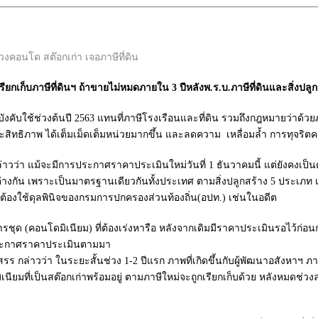
กเก็บภาษีที่ดินฯ ถ้าขายไม่หมดภายใน 3 ปีหลังพ.ร.บ.ภาษีที่ดินและสิ่งปลูกสร
ับใช้ช่วงต้นปี 2563 แทนที่ภาษีโรงเรือนและที่ดิน รวมถึงกฎหมายว่าด้วยภา
ระสิทธิภาพ ได้เต็มเม็ดเต็มหน่วยมากขึ้น และลดความ เหลื่อมลํ้า การทุจริตคอ
า แม้จะมีการประกาศราคาประเมินใหม่วันที่ 1 ธันวาคมนี้ แต่ยังคงเป็นตั
ตกต่างกัน เพราะเป็นมาตรฐานเดียวกันทั้งประเทศ ตามสิ่งปลูกสร้าง 5 ประเภท
ม่ต้องใช้ดุลพินิจของกรมการปกครองส่วนท้องถิ่น(อปท.) เช่นในอดีต
คอนโดมิเนียม) ที่ต้องเร่งหารือ หลังจากเดิมมีราคาประเมินรอไว้ก่อน
ยประกาศราคาประเมินตามมา
่าวว่า ในระยะสั้นช่วง 1-2 ปีแรก ภาพที่เกิดขึ้นกับผู้พัฒนาอสังหาฯ ภาษ
ียมที่เป็นสต๊อกเก่าพร้อมอยู่ ตามภาษีใหม่จะถูกเรียกเก็บด้วย หลังหมดช่วงล