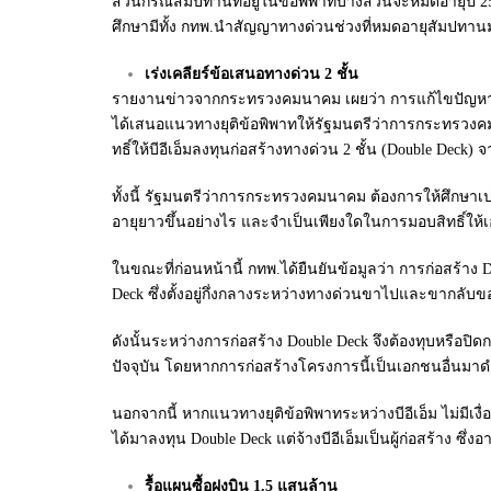
ส่วนกรณีสัมปทานที่อยู่ในข้อพิพาทบางส่วนจะหมดอายุปี 
ศึกษามีทั้ง กทพ.นำสัญญาทางด่วนช่วงที่หมดอายุสัมปทานมาบ
เร่งเคลียร์ข้อเสนอทางด่วน 2 ชั้น
รายงานข่าวจากกระทรวงคมนาคม เผยว่า การแก้ไขปัญหาข้อ
ได้เสนอแนวทางยุติข้อพิพาทให้รัฐมนตรีว่าการกระทรวงค
ทธิ์ให้บีอีเอ็มลงทุนก่อสร้างทางด่วน 2 ชั้น (Double Dec
ทั้งนี้ รัฐมนตรีว่าการกระทรวงคมนาคม ต้องการให้ศึกษาเ
อายุยาวขึ้นอย่างไร และจำเป็นเพียงใดในการมอบสิทธิ์ให้
ในขณะที่ก่อนหน้านี้ กทพ.ได้ยืนยันข้อมูลว่า การก่อสร้าง
Deck ซึ่งตั้งอยู่กึ่งกลางระหว่างทางด่วนขาไปและขากลับขอ
ดังนั้นระหว่างการก่อสร้าง Double Deck จึงต้องทุบหรื
ปัจจุบัน โดยหากการก่อสร้างโครงการนี้เป็นเอกชนอื่นมาด
นอกจากนี้ หากแนวทางยุติข้อพิพาทระหว่างบีอีเอ็ม ไม่มีเง
ได้มาลงทุน Double Deck แต่จ้างบีอีเอ็มเป็นผู้ก่อสร้าง ซึ่
รื้อแผนซื้อฝูงบิน 1.5 แสนล้าน