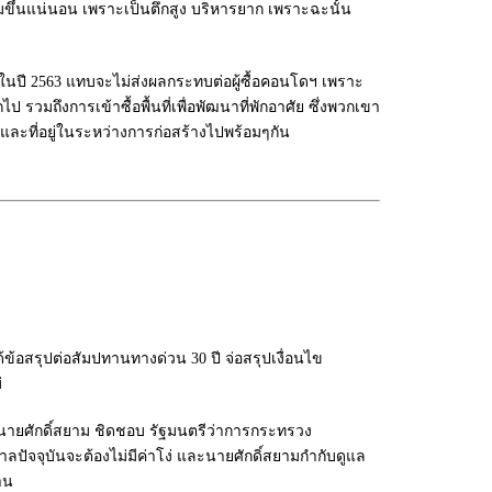
ขึ้นแน่นอน เพราะเป็นตึกสูง บริหารยาก เพราะฉะนั้น
ในปี 2563 แทบจะไม่ส่งผลกระทบต่อผู้ซื้อคอนโดฯ เพราะ
มถึงการเข้าซื้อพื้นที่เพื่อพัฒนาที่พักอาศัย ซึ่งพวกเขา
้วและที่อยู่ในระหว่างการก่อสร้างไปพร้อมๆกัน
ใจได้ข้อสรุปต่อสัมปทานทางด่วน 30 ปี จ่อสรุปเงื่อนไข
่
ายศักดิ์สยาม ชิดชอบ รัฐมนตรีว่าการกระทรวง
ลปัจจุบันจะต้องไม่มีค่าโง่ และนายศักดิ์สยามกำกับดูแล
าน