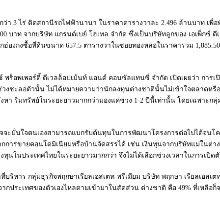
า 3 ไร่ ติดสถานีรถไฟฟ้านานา ในราคาตารางวาละ 2.496 ล้านบาท เพื่อพัฒ
000 บาท จากบริษัท แกรนด์เบย์ โฮเทล จำกัด ซึ่งเป็นบริษัทลูกของ เอเพ็กซ์ 
ใหญ่จากฮ่องกงซื้อที่ดินขนาด 657.5 ตารางวาในซอยทองหล่อในราคารวม 1,885
็อพเพอร์ตี้ ดีเวลล็อปเม้นท์ แอนด์ คอนซัลแทนซี่ จำกัด เปิดเผยว่า การเป
ในช่วงชะลอตัวนั้น ไม่ได้หมายความว่านักลงทุนต่างชาตินั้นไม่เข้าใจตลาด
ิมทรัพย์ในระยะยาวมากกว่ามองแค่ช่วง 1-2 ปีนี้เท่านั้น โดยเฉพาะกลุ่มที่
อาจจะมั่นใจตนเองสามารถแบกรับต้นทุนในการพัฒนาโครงการต่อไปได้จนโคร
การขายคอนโดมิเนียมหรือบ้านจัดสรรได้ เช่น เงินทุนจากบริษัทแม่ในต่างป
ลงทุนในประเทศไทยในระยะยาวมากกว่า จึงไม่ได้เลือกช่วงเวลาในการเปิดตัว
ิหาร กลุ่มธุรกิจพฤกษาเรียลเอสเตท-พรีเมียม บริษัท พฤกษา เรียลเอสเต
งชาติจากประเทศของตัวเองไหลตามเข้ามาในสัดส่วน ต่างชาติ คือ 49% ที่เหลือก