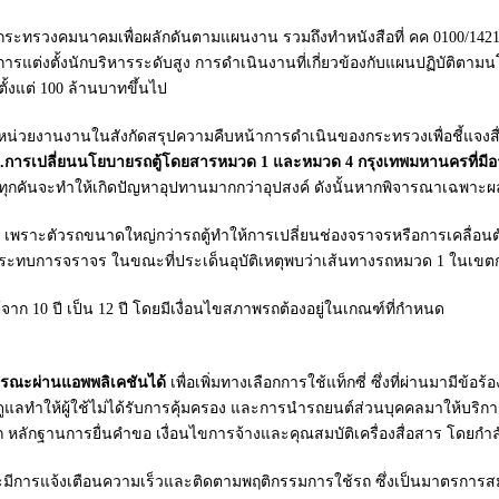
กระทรวงคมนาคมเพื่อผลักดันตามแผนงาน รวมถึงทำหนังสือที่ คค 0100/1421 ล
รแต่งตั้งนักบริหารระดับสูง การดำเนินงานที่เกี่ยวข้องกับแผนปฏิบัติตาม
งแต่ 100 ล้านบาทขึ้นไป
วยงานงานในสังกัดสรุปความคืบหน้าการดำเนินของกระทรวงเพื่อชี้แจงสื่อมว
1.การเปลี่ยนนโยบายรถตู้โดยสารหมวด 1 และหมวด 4 กรุงเทพมหานครที่มีอาย
นิบัสทุกคันจะทำให้เกิดปัญหาอุปทานมากกว่าอุปสงค์ ดังนั้นหากพิจารณาเฉ
้น เพราะตัวรถขนาดใหญ่กว่ารถตู้ทำให้การเปลี่ยนช่องจราจรหรือการเคลื่อน
บการจราจร ในขณะที่ประเด็นอุบัติเหตุพบว่าเส้นทางรถหมวด 1 ในเขตกรุงเทพ
จาก 10 ปี เป็น 12 ปี โดยมีเงื่อนไขสภาพรถต้องอยู่ในเกณฑ์ที่กำหนด
รณะผ่านแอพพลิเคชันได้
เพื่อเพิ่มทางเลือกการใช้แท็กซี่ ซึ่งที่ผ่านมามีข้
แลทำให้ผู้ใช้ไม่ได้รับการคุ้มครอง และการนำรถยนต์ส่วนบุคคลมาให้บริการเ
ลักฐานการยื่นคำขอ เงื่อนไขการจ้างและคุณสมบัติเครื่องสื่อสาร โดยกำลังรั
ยจะมีการแจ้งเตือนความเร็วและติดตามพฤติกรรมการใช้รถ ซึ่งเป็นมาตรการ