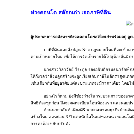
ห่วงคอนโด สต๊อกเก่า เจอภาษีที่ดิน
ผู้ประกอบการอสังหาฯกังวลคอนโดฯสต๊อกเก่าพร้อมอยู่ ถูกเรีย
ภาษีที่ดินและสิ่งปลูกสร้าง กฎหมายใหม่ที่จะเข้ามาบังค
ตามเป้าหมายใหม่ เพื่อให้การจัดเก็บรายได้ไปสู่ท้องถิ่นมีป
นางสาววิลาวัลย์ วีระกุล รองอธิบดีกรมธนารักษ์ กล่าวว่
ให้กังวลว่าสิ่งปลูกสร้างจะถูกเรียกเก็บภาษีในอัตราสูงแ
เช่นเดียวกับที่อยู่อาศัยแต่ละประเภทจะมีราคาเดียว โดยไ
อย่างไรก็ตาม ยังมีช่องว่างในกระบวนการของอาคารชุด (
สิทธิห้องชุดก่อน ถึงจะจดทะเบียนโอนห้องแรก และค่อ
ด้านนายวสันต์ เคียงศิริ นายกสมาคมธุรกิจบ้านจัดสรร กล
สร้างใหม่ ลดหย่อน 3 ปี แต่หนักใจในแง่ของหน่วยคอนโดมิเน
การคงต้องขยับปรับตัว