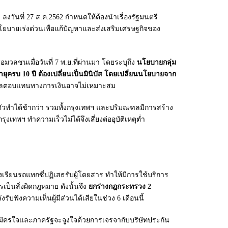
งวันที่ 27 ส.ค.2562 กำหนดให้ต้องนำเรื่องรัฐมนตรี
นโยบายเร่งด่วนเพื่อแก้ปัญหาและส่งเสริมเศรษฐกิจของ
ลชนเมื่อวันที่ 7 พ.ย.ที่ผ่านมา โดยระบุถึง
นโยบายกลุ่ม
ุครบ 10 ปี ต้องเปลี่ยนเป็นมินิบัส โดยเปลี่ยนนโยบายจาก
พาะผลตอบแทนทางการเงินอาจไม่เหมาะสม
ตัวทำได้ช้ากว่า รวมทั้งกรุงเทพฯ และปริมณฑลมีการสร้าง
ฯ ทำความเร็วไม่ได้จึงเสี่ยงต่ออุบัติเหตุต่ำ
อร้องเรียนรถแทกซี่ปฏิเสธรับผู้โดยสาร ทำให้มีการใช้บริการ
ป็นสิ่งผิดกฎหมาย ดังนั้นจึง
ยกร่างกฎกระทรวง 2
บฟังความเห็นผู้มีส่วนได้เสียในช่วง 6 เดือนนี้
สมัครใจและภาครัฐจะจูงใจด้วยการเจรจากับบริษัทประกัน