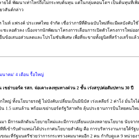
 พัฒนาเท่าไหร่ถึงไม่กระทบต้นทุน แต่ในกลุ่มคอนโดฯ เป็นต้นทุนที่เพิ่ม
ยวสันต์กล่าว
แฟรงค์ ประเทศไทย จำกัด เชื่อว่าภาษีที่ดินฉบับใหม่ที่จะมีผลบังคับใช้
ชะลอตัวลง เนื่องจากนักพัฒนาโครงการเลื่อนการเปิดตัวโครงการใหม่ออกไป รว
ะยื่นข้อเสนอส่วนลดและโปรโมชันพิเศษ เพื่อที่จะขายทั้งยูนิตที่สร้างเสร็จแล
ิน เขย่าบอร์ด รสก. จ่อเคาะลงทุนทางด่วน 2 ชั้น เร่งสรุปต่อสัมปทาน 30 ปี
อยกใหญ่ ทั้งนโยบายรถตู้ ไม่บังคับเปลี่ยนเป็นมินิบัส เร่งเคลียร์ 2 ค่าโง่ มั่น
บิน 1.5 แสนล้าน พร้อมเขย่าบอร์ดรัฐวิสาหกิจ ลุ้นประธานการบินไทยคนใหม
นมา มีการผลักดันนโยบายใหม่และมีการเปลี่ยนแปลงหลายนโยบาย นับจากน
ทันทีที่เข้ารับตำแหน่งได้ประกาศนโยบายสำคัญ คือ การบริหารงานภายใต้รัฐบา
ณะที่รัฐมนตรีช่วยว่าการกระทรวงคมนาคมอีก 2 คน กำกับดูแล 9 หน่วยง