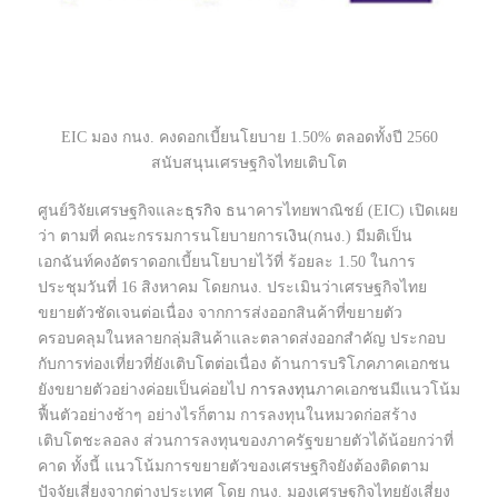
EIC มอง กนง. คงดอกเบี้ยนโยบาย 1.50% ตลอดทั้งปี 2560
สนับสนุนเศรษฐกิจไทยเติบโต
ศูนย์วิจัยเศรษฐกิจและ
ธุรกิจ
ธนาคารไทยพาณิชย์ (EIC) เปิดเผย
ว่า ตามที่ คณะกรรมการนโยบายการ
เงิน
(กนง.) มีมติเป็น
เอกฉันท์คงอัตราดอกเบี้ยนโยบายไว้ที่ ร้อยละ 1.50 ในการ
ประชุมวันที่ 16 สิงหาคม โดยกนง. ประเมินว่าเศรษฐกิจไทย
ขยายตัวชัดเจนต่อเนื่อง จากการส่งออกสินค้าที่ขยายตัว
ครอบคลุมในหลายกลุ่มสินค้าและตลาดส่งออกสำคัญ ประกอบ
กับการท่องเที่ยวที่ยังเติบโตต่อเนื่อง ด้านการบริโภคภาคเอกชน
ยังขยายตัวอย่างค่อยเป็นค่อยไป
การลงทุน
ภาคเอกชนมีแนวโน้ม
ฟื้นตัวอย่างช้าๆ อย่างไรก็ตาม การลงทุนในหมวดก่อสร้าง
เติบโตชะลอลง ส่วนการลงทุนของภาครัฐขยายตัวได้น้อยกว่าที่
คาด ทั้งนี้ แนวโน้มการขยายตัวของเศรษฐกิจยังต้องติดตาม
ปัจจัยเสี่ยงจากต่างประเทศ โดย กนง. มองเศรษฐกิจไทยยังเสี่ยง