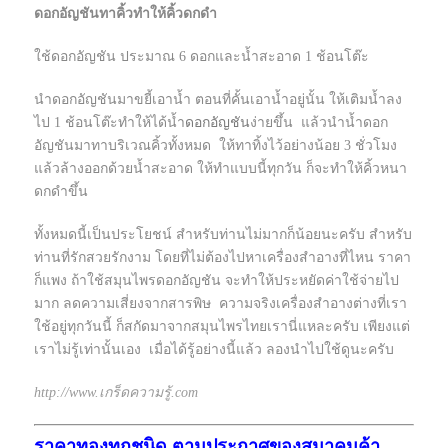
ดอกอัญชันทาคิ้วทำให้คิ้วดกดำ
ใช้ดอกอัญชัน ประมาณ 6 ดอกและน้ำสะอาด 1 ช้อนโต๊ะ
นำดอกอัญชันมาขยี้เอาน้ำ ตอนที่คั้นเอาน้ำอยู่นั้น ให้เติมน้ำลง
ไป 1 ช้อนโต๊ะทำให้ได้น้ำ
ดอกอัญชัน
ง่ายขึ้น แล้วนำน้ำดอก
อัญชันมาทาบริเวณคิ้วทั้งหมด ให้ทาทิ้งไว้อย่างน้อย 3 ชั่วโมง
แล้วล้างออกด้วยน้ำสะอาด ให้ทำแบบนี้ทุกวัน ก็จะทำให้คิ้วหนา
ดกดำขึ้น
ทั้งหมดนี้เป็นประโยชน์ สำหรับท่านไม่มากก็น้อยนะครับ สำหรับ
ท่านที่รักสวยรักงาม โดยที่ไม่ต้องไปหาเครื่องสำอางที่ไหน ราคา
ก็แพง ถ้าใช้สมุนไพรดอกอัญชัน จะทำให้ประหยัดค่าใช้จ่ายไป
มาก ลดความเสี่ยงจากสารพิษ ความจริงเครื่องสำอางต่างที่เรา
ใช้อยู่ทุกวันนี้ ก็สกัดมาจากสมุนไพรไทยเรานี่แหละครับ เพียงแต่
เราไม่รู้เท่านั้นเอง เมื่อได้รู้อย่างนี้แล้ว ลองนำไปใช้ดูนะครับ
http://www.เกร็ดความรู้.com
ราคาทองทุกชนิด ตามประกาศของสมาคมค้า