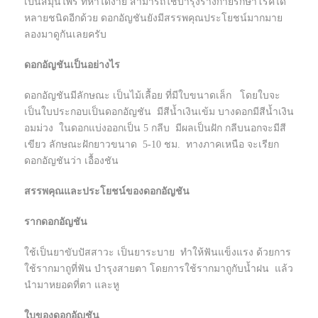
เป็นสมุนไพร ที่หาได้ง่าย สามารถใช้บำรุงร่างกายรักษาโรคได้
หลายชนิดอีกด้วย ดอกอัญชันยังมีสรรพคุณประโยชน์มากมาย
ลองมาดูกันเลยครับ
ดอกอัญชันเป็นอย่างไร
ดอกอัญชันมีลักษณะ เป็นไม้เลื้อย ที่มีใบขนาดเล็ก โดยใบจะ
เป็นใบประกอบเป็นดอกอัญชัน มีสีน้ำเงินเข้ม บางดอกมีสีน้ำเงิน
อมม่วง ในดอกแบ่งออกเป็น 5 กลีบ มีผลเป็นฝัก กลีบนอกจะมีสี
เขียว ลักษณะฝักยาวขนาด 5-10 ชม. ทางภาคเหนือ จะเรียก
ดอกอัญชันว่า เอื้องชัน
สรรพคุณและประโยชน์ของดอกอัญชัน
รากดอกอัญชัน
ใช้เป็นยาขับปัสสาวะ เป็นยาระบาย ทำให้ฟันแข็งแรง ด้วยการ
ใช้รากมาถูที่ฟัน บำรุงสายตา โดยการใช้รากมาถูกับน้ำฝน แล้ว
นำมาหยอดที่ตา และหู
ใบของดอกอัญชัน