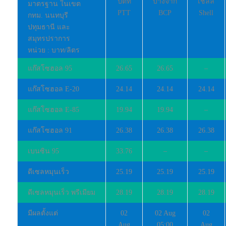
ปตท
บางจาก
เชลล์
มาตรฐาน ในเขต
PTT
BCP
Shell
กทม. นนทบุรี
ปทุมธานี และ
สมุทรปราการ
หน่วย : บาท/ลิตร
แก๊สโซฮอล 95
26.65
26.65
–
แก๊สโซฮอล E-20
24.14
24.14
24.14
แก๊สโซฮอล E-85
19.94
19.94
–
แก๊สโซฮอล 91
26.38
26.38
26.38
เบนซิน 95
33.76
–
–
ดีเซลหมุนเร็ว
25.19
25.19
25.19
ดีเซลหมุนเร็ว พรีเมียม
28.19
28.19
28.19
มีผลตั้งแต่
02
02 Aug
02
Aug
05:00
Aug