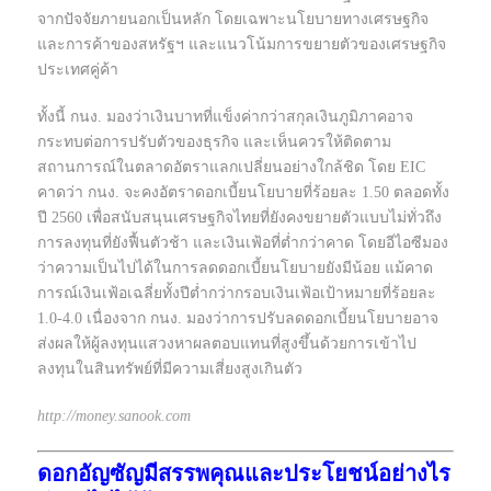
จากปัจจัยภายนอกเป็นหลัก โดยเฉพาะนโยบายทางเศรษฐกิจ
และการค้าของสหรัฐฯ และแนวโน้มการขยายตัวของเศรษฐกิจ
ประเทศคู่ค้า
ทั้งนี้ กนง. มองว่าเงินบาทที่แข็งค่ากว่าสกุลเงินภูมิภาคอาจ
กระทบต่อการปรับตัวของธุรกิจ และเห็นควรให้ติดตาม
สถานการณ์ในตลาดอัตราแลกเปลี่ยนอย่างใกล้ชิด โดย EIC
คาดว่า กนง. จะคงอัตราดอกเบี้ยนโยบายที่ร้อยละ 1.50 ตลอดทั้ง
ปี 2560 เพื่อสนับสนุนเศรษฐกิจไทยที่ยังคงขยายตัวแบบไม่ทั่วถึง
การลงทุนที่ยังฟื้นตัวช้า และเงินเฟ้อที่ต่ำกว่าคาด โดยอีไอซีมอง
ว่าความเป็นไปได้ในการลดดอกเบี้ยนโยบายยังมีน้อย แม้คาด
การณ์เงินเฟ้อเฉลี่ยทั้งปีต่ำกว่ากรอบเงินเฟ้อเป้าหมายที่ร้อยละ
1.0-4.0 เนื่องจาก กนง. มองว่าการปรับลดดอกเบี้ยนโยบายอาจ
ส่งผลให้ผู้ลงทุนแสวงหาผลตอบแทนที่สูงขึ้นด้วยการเข้าไป
ลงทุนในสินทรัพย์ที่มีความเสี่ยงสูงเกินตัว
http://money.sanook.com
ดอกอัญซัญมีสรรพคุณและประโยชน์อย่างไร