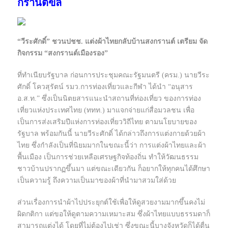
กรานต์ฃล
“วีระศักดิ์” ชวนปชช. แต่งผ้าไทยกลับบ้านสงกรานต์ เตรียม จัด
กิจกรรม “สงกรานต์เมืองรอง”
ที่ทำเนียบรัฐบาล ก่อนการประชุมคณะรัฐมนตรี (ครม.) นายวีระ
ศักดิ์ โควสุรัตน์ รมว.การท่องเที่ยวและกีฬา ได้นำ “อนุสาร
อ.ส.ท.” ซึ่งเป็นนิตยสารแนะนำสถานที่ท่องเที่ยว ของการท่อง
เที่ยวแห่งประเทศไทย (ททท.) มาแจกจ่ายแก่สื่อมวลชน เพื่อ
เป็นการส่งเสริมปีแห่งการท่องเที่ยววิถีไทย ตามนโยบายของ
รัฐบาล พร้อมกันนี้ นายวีระศักดิ์ ได้กล่าวถึงการแต่งกายด้วยผ้า
ไทย ซึ่งกำลังเป็นที่นิยมมากในขณะนี้ว่า การแต่งผ้าไทยและผ้า
พื้นเมือง เป็นการช่วยเหลือเศรษฐกิจท้องถิ่น ทำให้วัฒนธรรม
ชาวบ้านปรากฏขึ้นมา แต่ขณะเดียวกัน ก็อยากให้ทุกคนได้ศึกษา
เป็นความรู้ ถึงความเป็นมาของผ้าที่นำมาสวมใส่ด้วย
ส่วนเรื่องการนำผ้าไปประยุกต์ใช้เพื่อให้ดูสวยงามมากขึ้นคงไม่
ผิดกติกา แต่ขอให้ดูตามความเหมาะสม ซึ่งผ้าไทยแบบธรรมดาก็
สามารถแต่งได้ โดยที่ไม่ต้องไปเช่า ซึ่งขณะนี้บางจังหวัดก็ได้ตื่น