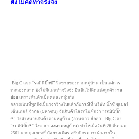
ยังไม่คิดทำจริงจัง
Big C แจง “รถมินิบิ๊กซี” วิ่งขายของตามหมู่บ้าน เป็นแค่การ
ทดลองตลาด ยังไม่มีแผนทำจริงจัง ยืนยันไม่คิดแย่งลูกค้าราย
ย่อย เพราะสินค้าเป็นคนละกลุ่มกัน
กลายเป็นที่พูดถึงเป็นวงกว้างไปแล้วกับกรณีที่ บริษัท บิ๊กซี ซูเปอร์
เซ็นเตอร์ จำกัด (มหาชน) จัดสินค้าใส่รถในชื่อว่า
“
รถมินิบิ๊ก
ซี
“
วิ่งจำหน่ายสินค้าตามหมู่บ้าน (
อ่านข่าว
ฮือฮา ! Big C ส่ง
“รถมินิบิ๊กซี” วิ่งขายของตามหมู่บ้าน
) ทำให้เมื่อวันที่ 26 มีนาคม
2561 นายบุณยฤทธิ์ กัลยาณมิตร อธิบดีกรมการค้าภายใน