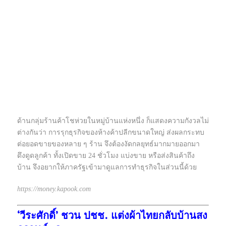
ด้านกลุ่มร้านค้าโชห่วยในหมู่บ้านแห่งหนึ่ง ก็แสดงความกังวลไม่
ต่างกันว่า การรุกธุรกิจของห้างค้าปลีกขนาดใหญ่ ส่งผลกระทบ
ต่อยอดขายของหลาย ๆ ร้าน จึงต้องงัดกลยุทธ์มากมายออกมา
ดึงดูดลูกค้า ทั้งเปิดขาย 24 ชั่วโมง แบ่งขาย หรือส่งสินค้าถึง
บ้าน
จึงอยากให้ภาครัฐเข้ามาดูแลการทำธุรกิจในส่วนนี้ด้วย
https://money.kapook.com
‘วีระศักดิ์’ ชวน ปชช. แต่งผ้าไทยกลับบ้านสง