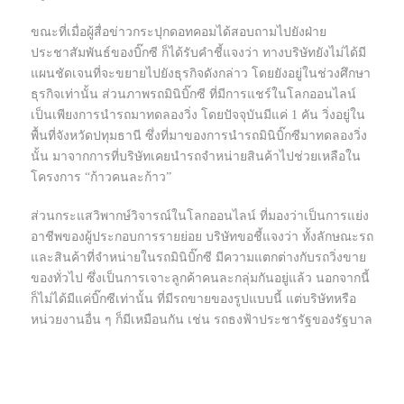
ขณะที่เมื่อผู้สื่อข่าวกระปุกดอทคอมได้สอบถามไปยังฝ่าย
ประชาสัมพันธ์ของบิ๊กซี ก็ได้รับคำชี้แจงว่า ทางบริษัทยังไม่ได้มี
แผนชัดเจนที่จะขยายไปยังธุรกิจดังกล่าว โดยยังอยู่ในช่วงศึกษา
ธุรกิจเท่านั้น
ส่วนภาพรถมินิบิ๊กซี ที่มีการแชร์ในโลกออนไลน์
เป็นเพียงการนำรถมาทดลองวิ่ง โดยปัจจุบันมีแค่ 1 คัน วิ่งอยู่ใน
พื้นที่จังหวัดปทุมธานี ซึ่งที่มาของการนำรถมินิบิ๊กซีมาทดลองวิ่ง
นั้น มาจากการที่บริษัทเคยนำรถจำหน่ายสินค้าไปช่วยเหลือใน
โครงการ
“ก้าวคนละก้าว”
ส่วนกระแสวิพากษ์วิจารณ์ในโลกออนไลน์ ที่มองว่าเป็นการแย่ง
อาชีพของผู้ประกอบการรายย่อย บริษัทขอชี้แจงว่า
ทั้งลักษณะรถ
และสินค้าที่จำหน่ายในรถมินิบิ๊กซี มีความแตกต่างกับรถวิ่งขาย
ของทั่วไป ซึ่งเป็นการเจาะลูกค้าคนละกลุ่มกันอยู่แล้ว
นอกจากนี้
ก็ไม่ได้มีแค่บิ๊กซีเท่านั้น ที่มีรถขายของรูปแบบนี้ แต่บริษัทหรือ
หน่วยงานอื่น ๆ ก็มีเหมือนกัน เช่น รถธงฟ้าประชารัฐของรัฐบาล