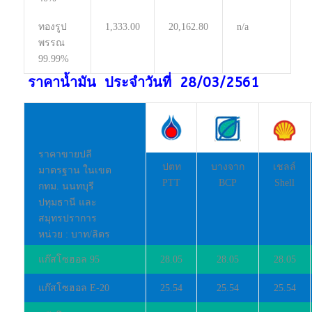
ทองรูป
1,333.00
20,162.80
n/a
พรรณ
99.99%
ราคาน้ำมัน ประจำวันที่ 28/03/2561
ราคาขายปลี
ปตท
บางจาก
เชลล์
มาตรฐาน ในเขต
PTT
BCP
Shell
กทม. นนทบุรี
ปทุมธานี และ
สมุทรปราการ
หน่วย : บาท/ลิตร
แก๊สโซฮอล 95
28.05
28.05
28.05
แก๊สโซฮอล E-20
25.54
25.54
25.54