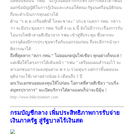
แต่ทั้งนี้ทั้งนั้น “กทม.” จะกู้เงินต่อจากกระทรวงการคลังได้ ก็ต้อง
ออกข้อบัญญัติในการกู้เงินและเสนอให้คณะรัฐมนตรีอนุมัติก่อน
ถึงจะดำเนินการทุกอย่างได้
ด้าน “ร.ต.ต.เกรียงศักดิ์ โลหะชาละ” ประธานสภา กทม. กล่าว
ว่า จะมีประชุมสภา กทม.วันที่ 4 เม.ย.นี้ ยังไม่มีวาระเรื่องการรับ
โอนรถไฟฟ้าสายสีเขียวจาก รฟม.เข้าสู่ที่ประชุม ซึ่งหากจะ
บรรจุต้องมีการประชุมหารือกันนอกรอบก่อน ถึงจะมีการนำมา
พิจารณาได้
ถึงที่สุดหาก “สภา กทม.” ไม่ยอมกดปุ่มไฟเขียว ทุกอย่างก็จบเห่ !
แต่เพื่อให้โครงการได้เดินหน้า “รฟม.” เตรียมแผนสำรองไว้ จะ
หาเอกชนมาร่วมลงทุนตาม พ.ร.บ.ร่วมทุนฯ แต่กว่าขั้นตอนจะ
ยุติน่าจะใช้เวลาอย่างน้อย 6 เดือนถึง 1 ปี
ยกเว้นเอกชนยอมลงทุนให้ไปก่อน โอกาสที่สายสีเขียว “แบริ่ง-
สมุทรปราการ” จะเปิดบริการได้ตามแผนก็น่าจะมีลุ้น !
http://www.bkkcitismart.com
กรมบัญชีกลาง เพิ่มประสิทธิภาพการรับจ่าย
เงินภาครัฐ สู่รัฐบาลไร้เงินสด