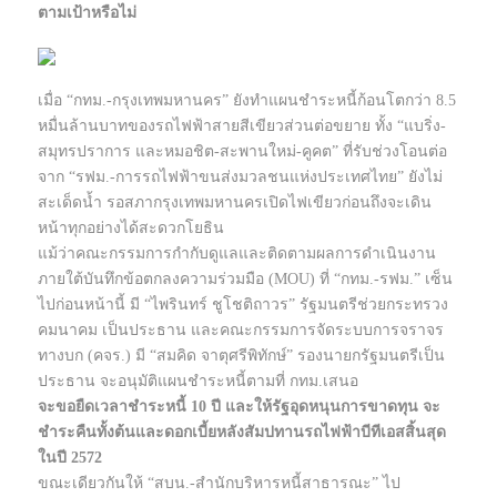
ตามเป้าหรือไม่
เมื่อ “กทม.-กรุงเทพมหานคร” ยังทำแผนชำระหนี้ก้อนโตกว่า 8.5
หมื่นล้านบาทของรถไฟฟ้าสายสีเขียวส่วนต่อขยาย ทั้ง “แบริ่ง-
สมุทรปราการ และหมอชิต-สะพานใหม่-คูคต” ที่รับช่วงโอนต่อ
จาก “รฟม.-การรถไฟฟ้าขนส่งมวลชนแห่งประเทศไทย” ยังไม่
สะเด็ดน้ำ รอสภากรุงเทพมหานครเปิดไฟเขียวก่อนถึงจะเดิน
หน้าทุกอย่างได้สะดวกโยธิน
แม้ว่าคณะกรรมการกำกับดูแลและติดตามผลการดำเนินงาน
ภายใต้บันทึกข้อตกลงความร่วมมือ (MOU) ที่ “กทม.-รฟม.” เซ็น
ไปก่อนหน้านี้ มี “ไพรินทร์ ชูโชติถาวร” รัฐมนตรีช่วยกระทรวง
คมนาคม เป็นประธาน และคณะกรรมการจัดระบบการจราจร
ทางบก (คจร.) มี “สมคิด จาตุศรีพิทักษ์” รองนายกรัฐมนตรีเป็น
ประธาน จะอนุมัติแผนชำระหนี้ตามที่ กทม.เสนอ
จะขอยืดเวลาชำระหนี้ 10 ปี และให้รัฐอุดหนุนการขาดทุน จะ
ชำระคืนทั้งต้นและดอกเบี้ยหลังสัมปทานรถไฟฟ้าบีทีเอสสิ้นสุด
ในปี 2572
ขณะเดียวกันให้ “สบน.-สำนักบริหารหนี้สาธารณะ” ไป