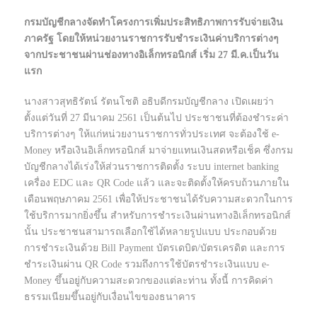
กรมบัญชีกลางจัดทำโครงการเพิ่มประสิทธิภาพการรับจ่ายเงิน
ภาครัฐ โดยให้หน่วยงานราชการรับชำระเงินค่าบริการต่างๆ
จากประชาชนผ่านช่องทางอิเล็กทรอนิกส์ เริ่ม 27 มี.ค.เป็นวัน
แรก
นางสาวสุทธิรัตน์ รัตนโชติ อธิบดีกรมบัญชีกลาง เปิดเผยว่า
ตั้งแต่วันที่ 27 มีนาคม 2561 เป็นต้นไป ประชาชนที่ต้องชำระค่า
บริการต่างๆ ให้แก่หน่วยงานราชการทั่วประเทศ จะต้องใช้ e-
Money หรือเงินอิเล็กทรอนิกส์ มาจ่ายแทนเงินสดหรือเช็ค ซึ่งกรม
บัญชีกลางได้เร่งให้ส่วนราชการติดตั้ง ระบบ internet banking
เครื่อง EDC และ QR Code แล้ว และจะติดตั้งให้ครบถ้วนภายใน
เดือนพฤษภาคม 2561 เพื่อให้ประชาชนได้รับความสะดวกในการ
ใช้บริการมากยิ่งขึ้น สำหรับการชำระเงินผ่านทางอิเล็กทรอนิกส์
นั้น ประชาชนสามารถเลือกใช้ได้หลายรูปแบบ ประกอบด้วย
การชำระเงินด้วย Bill Payment บัตรเดบิต/บัตรเครดิต และการ
ชำระเงินผ่าน QR Code รวมถึงการใช้บัตรชำระเงินแบบ e-
Money ขึ้นอยู่กับความสะดวกของแต่ละท่าน ทั้งนี้ การคิดค่า
ธรรมเนียมขึ้นอยู่กับเงื่อนไขของธนาคาร