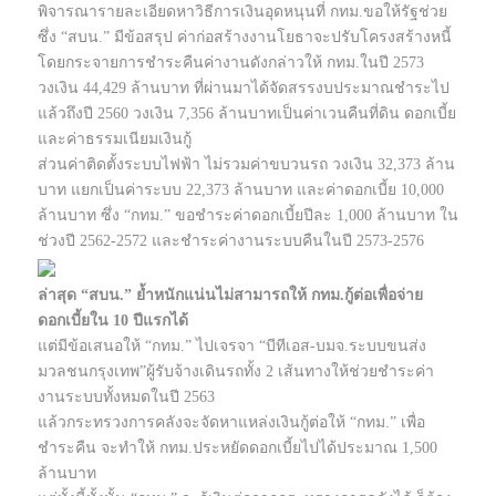
พิจารณารายละเอียดหาวิธีการเงินอุดหนุนที่ กทม.ขอให้รัฐช่วย
ซึ่ง “สบน.” มีข้อสรุป ค่าก่อสร้างงานโยธาจะปรับโครงสร้างหนี้
โดยกระจายการชำระคืนค่างานดังกล่าวให้ กทม.ในปี 2573
วงเงิน 44,429 ล้านบาท ที่ผ่านมาได้จัดสรรงบประมาณชำระไป
แล้วถึงปี 2560 วงเงิน 7,356 ล้านบาทเป็นค่าเวนคืนที่ดิน ดอกเบี้ย
และค่าธรรมเนียมเงินกู้
ส่วนค่าติดตั้งระบบไฟฟ้า ไม่รวมค่าขบวนรถ วงเงิน 32,373 ล้าน
บาท แยกเป็นค่าระบบ 22,373 ล้านบาท และค่าดอกเบี้ย 10,000
ล้านบาท ซึ่ง “กทม.” ขอชำระค่าดอกเบี้ยปีละ 1,000 ล้านบาท ใน
ช่วงปี 2562-2572 และชำระค่างานระบบคืนในปี 2573-2576
ล่าสุด “สบน.” ย้ำหนักแน่นไม่สามารถให้ กทม.กู้ต่อเพื่อจ่าย
ดอกเบี้ยใน 10 ปีแรกได้
แต่มีข้อเสนอให้ “กทม.” ไปเจรจา “บีทีเอส-บมจ.ระบบขนส่ง
มวลชนกรุงเทพ”ผู้รับจ้างเดินรถทั้ง 2 เส้นทางให้ช่วยชำระค่า
งานระบบทั้งหมดในปี 2563
แล้วกระทรวงการคลังจะจัดหาแหล่งเงินกู้ต่อให้ “กทม.” เพื่อ
ชำระคืน จะทำให้ กทม.ประหยัดดอกเบี้ยไปได้ประมาณ 1,500
ล้านบาท