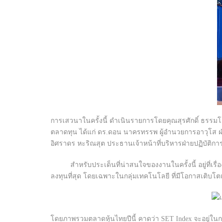
การเสวนาในครั้งนี้ ดำเนินรายการโดย
คุณสุรศักดิ์ ธรรม
ตลาดทุน ได้แก่ ดร.ดอน นาครทรรพ ผู้อำนวยการอาวุโส ฝ่า
อิศราดร หะริณสุต ประธานเจ้าหน้าที่บริหารฝ่ายปฏิบัติการ
สำหรับประเด็นที่น่าสนใจของงานในครั้งนี้ อยู่ที่เร
ลงทุนที่สุด โดยเฉพาะในกลุ่มเทคโนโลยี ที่มีโอกาสเติบโต
โดยภาพรวมตลาดหุ้นไทยปีนี้ คาดว่า SET Index จะอยู่ใ