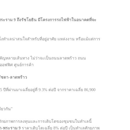
ยกพระราม 9 ถึงรัชโยธิน มีโครงการรถไฟฟ้าในอนาคตที่จะ
กหนึ่งทำเลน่าสนใจสำหรับที่อยู่อาศัย แหล่งงาน หรือแม้แต่การ
ักสำคัญหลายเส้นทาง ไม่ว่าจะเป็นถนนลาดพร้าว ถนน
 ออฟฟิศ ศูนย์การค้า
รัชดา-ลาดพร้าว
5 ปีที่ผ่านมาเฉลี่ยอยู่ที่ 9.3% ต่อปี จากราคาเฉลี่ย 86,900
ียวกัน”
ะท้อนศักยภาพการลงทุนและการเติบโตของชุมชนในทำเลนี้
ดา-พระราม
9
ราคาเติบโตเฉลี่ย 8% ต่อปี เป็นทำเลศักยภาพ