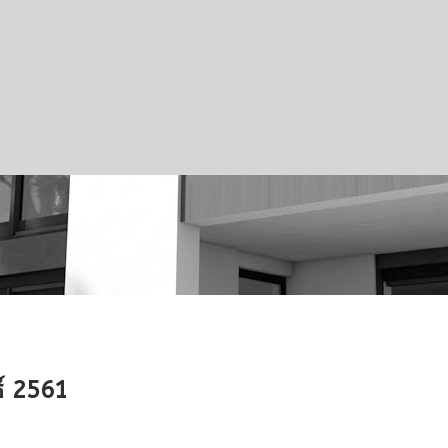
ธ์ 2561