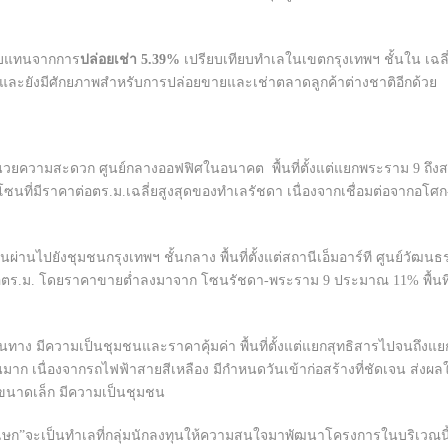
ตอบแทนจากการ
ปล่อยเช่า
5.39%
เปรียบเทียบทำเลในเขตกรุงเทพฯ ชั้นใน เฉลี
ิศและยังมีศักยภาพสำหรับการปล่อยขายและเช่าตลาดลูกค้าต่างชาติอีกด้วย
ิ่งอำนวยความสะดวก ศูนย์กลางออฟฟิศในอนาคต พื้นที่ตั้งแต่แยกพระราม 9 ถึง
นที่มีราคาต่อตร.ม.เฉลี่ยสูงสุดของทำเลรัชดา เนื่องจากเชื่อมต่อจากอโศก-ส
ผ่านไปยังชุมชนกรุงเทพฯ ชั้นกลาง พื้นที่ตั้งแต่สถานีเอ็มอาร์ที ศูนย์วั
อตร.ม. โดยราคาขายต่ำลงมาจาก โซนรัชดา-พระราม 9 ประมาณ 11% พื้นที่โซ
เส้นทาง มีความเป็นชุมชนและราคาคุ้มค่า พื้นที่ตั้งแต่แยกสุทธิสารไปจนถึง
าก เนื่องจากรถไฟฟ้าสายสีเหลือง มีกำหนดวันเข้าก่อสร้างที่ชัดเจน ส่งผล
ิศขนาดเล็ก มีความเป็นชุมชน
าภิเษก”จะเป็นทำเลที่กลุ่มนักลงทุนให้ความสนใจมาพัฒนาโครงการในบริเวณนี