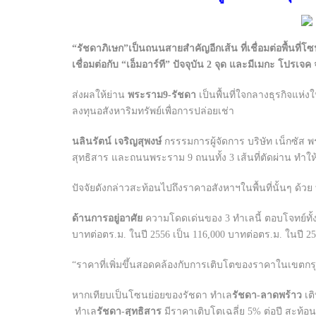
“รัชดาภิเษก”เป็นถนนสายสำคัญอีกเส้น ที่เชื่อมต่อพื้นท
เชื่อมต่อกับ “เอ็มอาร์ที” ปัจจุบัน 2 จุด และมีเมกะ โปรเ
ส่งผลให้ย่าน
พระราม
9-รัชดา
เป็นพื้นที่ใจกลางธุรกิจแห่งใ
ลงทุนอสังหาริมทรัพย์เพื่อการปล่อยเช่า
นลินรัตน์ เจริญสุพงษ์
กรรรมการผู้จัดการ บริษัท เน็กซัส 
สุทธิสาร และถนนพระราม 9 ถนนทั้ง 3 เส้นที่ตัดผ่าน ทำให้พ
ปัจจัยดังกล่าวสะท้อนไปถึงราคาอสังหาฯในพื้นที่นั้นๆ ด้ว
ด้านการอยู่อาศัย
ความโดดเด่นของ 3 ทำเลนี้ ตอบโจทย์ทั
บาทต่อตร.ม. ในปี 2556 เป็น 116,000 บาทต่อตร.ม. ในปี 2
“ราคาที่เพิ่มขึ้นสอดคล้องกับการเติบโตของราคาในเขตกรุง
หากเทียบเป็นโซนย่อยของรัชดา ทำเล
รัชดา-ลาดพร้าว
เติ
ทำเล
รัชดา-สุทธิสาร
มีราคาเติบโตเฉลี่ย 5% ต่อปี สะท