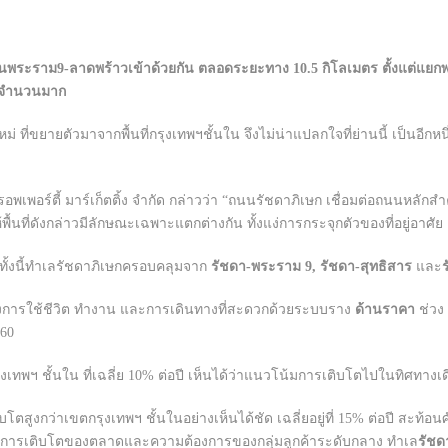
ี่โซนพระราม9-ลาดพร้าวเข้าด้วยกัน ตลอดระยะทาง 10.5 กิโลเมตร ตั้งแต่แ
จค จำนวนมาก
หม่ ที่ขยายตัวมาจากพื้นที่กรุงเทพฯชั้นใน จึงไม่น่าแปลกใจที่ย่านนี้ เป็นอี
พรอพเพอร์ตี้ มาร์เก็ตติ้ง จำกัด กล่าวว่า “ถนนรัชดาภิเษก เชื่อมต่อถนนหล
ื้นที่ดังกล่าวมีลักษณะเฉพาะแตกต่างกัน ทั้งแง่การกระจุกตัวของที่อยู่อาศัย
ย ทั้งนี้ทำเลรัชดาภิเษกครอบคลุมจาก
รัชดา-พระราม
9,
รัชดา-สุทธิสาร
และ
้งการใช้ชีวิต ทำงาน และการเดินทางที่สะดวกด้วยระบบราง
ด้านราคา
ช่วง 
560
เทพฯ ชั้นใน ที่เฉลี่ย 10% ต่อปี เห็นได้ว่าแนวโน้มการเติบโตไปในทิศทางเด
บโตสูงกว่าเขตกรุงเทพฯ ชั้นในอย่างเห็นได้ชัด เฉลี่ยอยู่ที่ 15% ต่อปี ส
้อนการเติบโตของตลาดและความต้องการของกลุ่มลูกค้าระดับกลาง ทำเล
รัช