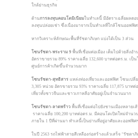
ใกล้ย่านธุรกิจ
ด้าน
การลงทุนคอนโดมิเนียม
ในทำเลนี้ มีอัตราเฉลี่ยผล
ลงทุนปล่อยเช่า ซึ่งเนื่องมาจากเป็นทำเลที่ใกล้โซนออฟฟ
หากวิเคราะห์ลักษณะพื้นที่รัชดาภิเษก แบ่งได้เป็น 3 ส่วน
โซนรัชดา-พระราม
9
พื้นที่เชื่อมต่อเมือง เต็มไปด้วยส
อัตราขายรวม 89% ราคาเฉลี่ย 132,600 บาทต่อตร.ม. เป็นโซ
ศูนย์การค้าเกิดขึ้นจำนวนมาก
โซนรัชดา-สุทธิสาร
แหล่งท่องเที่ยวและออฟฟิศ โซนเปลี่ยน
3,305 หน่วย อัตรขายรวม 93% ราคาเฉลี่ย 117,875 บาทต่
เที่ยวทั้งชาวจีนและชาวเกาหลีอาศัยอยู่เป็นจำนวนมาก
โซนรัชดา-ลาดพร้าว
พื้นที่เชื่อมต่อไปยังชานเมืองหลาย
ราคาเฉลี่ย 100,200 บาทต่อตร.ม. มีคอนโดเปิดใหม่จำนวนม
ภายใน 1 ปีที่ผ่านมา ทำเลนี้เป็นย่านที่อยู่อาศัยและออฟฟ
ในปี 2563 รถไฟฟ้าสายสีเหลืองก่อสร้างแล้วเสร็จ “รัชด