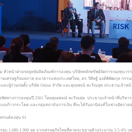
โม หัวหน้าฝ่ายกลยุทธ์ผลิตภัณฑ์การลงทุน บริษัทหลักทรัพย์จัดการกองทุนวร
ยเศรษฐกิจมหภาค ธนาคารแห่งประเทศไทย, ดร.วิศิษฐ์ องค์พิพัฒกุล กรรมการผู
และผู้ร่วมก่อตั้ง บริษัท Omise จำกัด และคุณพจน์ หะริณสุต ประธานเจ้าหน้
ื่องทิศทางการลงทุนปี 2561
โดยคุณพจณ์ หะริณสุต ประธานเจ้าหน้าที่บริห
แบบก้าวกระโดด และกลุ่มสถาบันการเงิน ที่จะได้รับอานิสงส์ในช่วงอัตราดอก
นกรอบ
1,680-1,900 จุด
จากเศรษฐกิจไทยที่คาดจะขยายตัวประมาณ 3.5-4% เพราะ