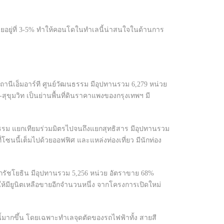
่ยอยู่ที่ 3-5% ทำให้คอนโดในทำเลนี้น่าสนใจในด้านการ
สถานีเอ็มอาร์ที ศูนย์วัฒนธรรม มีอุปทานรวม 6,279 หน่วย
ุขุมวิท เป็นย่านพื้นที่ดินราคาแพงของกรุงเทพฯ มี
ฒนธรรม แยกเทียมร่วมมิตรไปจนถึงแยกสุทธิสาร มีอุปทานรวม
นนี้เต็มไปด้วยออฟฟิศ และแหล่งท่องเที่ยว มีนักท่อง
แยกรัชโยธิน มีอุปทานรวม 5,256 หน่วย อัตราขาย 68%
ให้มียูนิตเหลือขายอีกจำนวนหนึ่ง จากโครงการเปิดใหม่
้มากขึ้น โดยเฉพาะทำเลจุดตัดของรถไฟฟ้าทั้ง สายสี