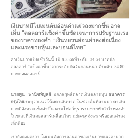
เงินบาทมีโมเมนตัมอ่อนค่าแผ่วลงมากขึ้น อาจ
เห็น “ดอลลาร์แข็งค่าขึ้นชัดเจน-การปรับฐานแรง
ของราคาทองคำ -เงินหยวนอ่อนค่าลงต่อเนื่อง
และแรงขายหุ้นและบอนด์ไทย”
ค่าเงินบาทเปิดเช้าวันนี้ 1มิ.ย.2566ที่ระดับ 34.64 บาทต่อ
ดอลลาร์ “แข็งค่าขึ้น”จากระดับปิดวันก่อนหน้า ที่ระดับ 34.80
บาทต่อดอลลาร์
นายพูน
พานิชพิบูลย์
นักกลยุทธ์ตลาดเงินตลาดทุน
ธนาคาร
กรุงไทย
ระบุว่าแนวโน้มค่าเงินบาท ในช่วงคืนที่ผ่านมา ค่าเงิน
บาทมีจังหวะแข็งค่าขึ้น ตามโฟลว์ธุรกรรมขายทำกำไรทองคำ
ในขณะที่เงินดอลลาร์เคลื่อนไหว sideway down หรืออ่อนค่าลง
เล็กน้อย
เรายังคงมองว่า โมเมนตัมการอ่อนค่าของเงินบาทแผ่วลงมาก