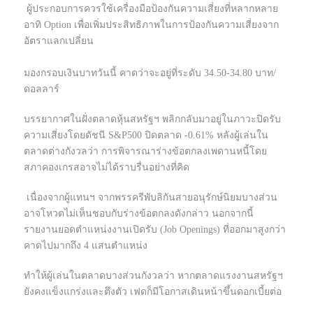
ผู้ประกอบการควรใช้เครื่องมือป้องกันความเสี่ยงที่หลากหลาย
อาทิ Option เพื่อเพิ่มประสิทธิภาพในการป้องกันความเสี่ยงจาก
อัตราแลกเปลี่ยน
มองกรอบเงินบาทวันนี้ คาดว่าจะอยู่ที่ระดับ 34.50-34.80 บาท/
ดอลลาร์
บรรยากาศในฝั่งตลาดหุ้นสหรัฐฯ พลิกกลับมาอยู่ในภาวะปิดรับ
ความเสี่ยงโดยดัชนี S&P500 ปิดตลาด -0.61% หลังผู้เล่นใน
ตลาดต่างกังวลว่า การพิจารณาร่างข้อตกลงเพดานหนี้โดย
สภาคองเกรสอาจไม่ได้ราบรื่นอย่างที่คิด
เนื่องจากผู้แทนฯ จากพรรครีพับลิกันสายอนุรักษ์นิยมบางส่วน
อาจโหวตไม่เห็นชอบกับร่างข้อตกลงดังกล่าว นอกจากนี้
รายงานยอดตำแหน่งงานเปิดรับ (Job Openings) ที่ออกมาสูงกว่า
คาดไปมากถึง 4 แสนตำแหน่ง
ทำให้ผู้เล่นในตลาดบางส่วนกังวลว่า หากตลาดแรงงานสหรัฐฯ
ยังคงแข็งแกร่งและตึงตัว เฟดก็มีโอกาสเดินหน้าขึ้นดอกเบี้ยต่อ