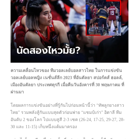
ความเคลื่อนไหวของ ทีมวอลเลย์บอลสาวไทย ในการแข่งขัน
วอลเลย์บอลหญิง เนชั่นส์ลีก 2023 ที่อันตัลยา สปอร์ตส์ ฮอลล์,
เมืองอันตัลยา ประเทศตุรกี เมื่อคืนวันอังคารที่ 30 พฤษภาคม ที่
ผ่านมา
โดยผลการแข่งขันอย่างที่รู้กันไปก่อนหน้านี้ว่า “ทัพลูกยางสาว
ไทย” รวมพลังสู้กันแบบสุดตัวก่อนพ่าย “แชมป์เก่า” อิตาลี ทีม
อันดับ 2 ของโลก ไปแบบสูสี 2-3 เซต (26-24, 17-25, 29-27, 28-
30 และ 11-15) เก็บหนึ่งแต้มมาครอง