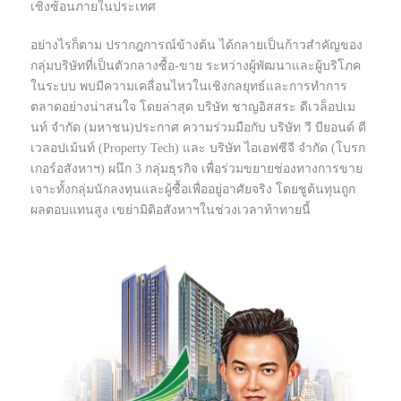
เชิงซ้อนภายในประเทศ
อย่างไรก็ตาม ปรากฎการณ์ข้างต้น ได้กลายเป็นก้าวสำคัญของ
กลุ่มบริษัทที่เป็นตัวกลางซื้อ-ขาย ระหว่างผู้พัฒนาและผู้บริโภค
ในระบบ พบมีความเคลื่อนไหวในเชิงกลยุทธ์และการทำการ
ตลาดอย่างน่าสนใจ โดยล่าสุด บริษัท ชาญอิสสระ ดีเวล็อปเม
นท์ จำกัด (มหาชน)ประกาศ ความร่วมมือกับ บริษัท วี บียอนด์ ดี
เวลอปเม้นท์ (Property Tech) และ บริษัท ไอเอฟซีจี จำกัด (โบรก
เกอร์อสังหาฯ) ผนึก 3 กลุ่มธุรกิจ เพื่อร่วมขยายช่องทางการขาย
เจาะทั้งกลุ่มนักลงทุนและผู้ซื้อเพื่ออยู่อาศัยจริง โดยชูต้นทุนถูก
ผลตอบแทนสูง เขย่ามิติอสังหาฯในช่วงเวลาท้าทายนี้