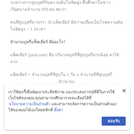
ระหว่างการสูบบุหรี่กับความดันโลหิตสูง ซึ่งศึกษาในชาว
เวียดนามจำนวน 910 คน พบว่า
คนที่สูบบุหรี่มากกว่า 20 แพ็คเยียร์ มีความเสี่ยงเป็นโรคความดัน
โลหิตสูง > 1.34 เท่า
จำนวนบุหรี่แพ็คเยียร์ คืออะไร?
แพ็คเยียร์ (pack-year) คือ ปริมาณบุหรี่ที่สูบบุหรี่มากน้อย หาได้
จาก
แพ็คเยียร์ = จำนวนบุหรี่ที่สูบใน 1 วัน x จำนวนปีที่สูบบุหรี่
20 (มวน)
เราใช้คุกกี้เพื่อพัฒนาประสิทธิภาพ และประสบการณ์ที่ดีในการใช้
เช่น ถ้าคุณสูบบุหรี่วันละ 20 มวนมานานแล้ว 5 ปี คำนวณหา
เว็บไซต์ของคุณ คุณสามารถศึกษารายละเอียดได้ที่
แพ็คเยียร์ได้ดังนี้ 20 x 5 ÷ 20 = 5 แพ็คเยียร์ โดย 5 แพ็คเยียร์นี้
นโยบายความเป็นส่วนตัว
และสามารถจัดการความเป็นส่วนตัวเอง
อาจหมายถึง สูบบุหรี่วันละ 5 มวนนาน 20 ปี ก็ได้ เพราะความ
ได้ของคุณได้เองโดยคลิกที่
ตั้งค่า
เสี่ยงในการเกิดโรคเท่ากับการสูบบุหรี่วันละ 20 มวนนาน 5 ปี
ยอมรับ