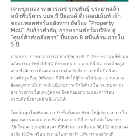
เจาะมุมมอง นายวรเดช รุกขพันธุ์ ประธานเจ้า
หน้าที่บริหาร บมจ.วี บียอนด์ ดีเวลอปเม้นท์ เจ้า
ของแพลตฟอร์มอสังหาฯ อัจริยะ “Property
Mall” กับก้าวสำคัญ การทรานฟอร์มบริษัท สู่
“ศูนย์ค้าส่งอสังหาฯ” ปั้นยอด 8 หมื่นล้าน ภายใน
5 ปี
ท่ามกลาง การคาดการณ์ตลาดที่อยู่อาศัย ปี 2566 ของศูนย์ข้อมูล
อสังหาริมทรัพย์ (REIC) ที่ประเมินว่า ตลาดปีนี้ มีความเสี่ยงสูง
จาก ปัจจัยการเมืองและเศรษฐกิจ อีกทั้ง ภาวะหนี้ครัวเรือน
ทรงตัวสูงเกือบ 90%ของ จีดีพี ทำให้ผู้มีรายได้น้อย – ปานกลาง
ยังคงถูกสถาบันการเงินปฎิเสธการเข้าถึงสินเชื่อ กระทบความ
สามารถการซื้อและกู้ลดลง มีผลต่อยอดขายและการโอน
กรรมสิทธิ์อย่างหลีกเลี่ยงไม่ได้
โดยต้นทุนใหม่ที่ส่อแววปรับขึ้นทั้งแผง ยังพาให้ผู้ประกอบการใน
อุตสาหกรรมลดความเชื่อมั่นลง คาดปีนี้ การเปิดตัวโครงการ
เปิดใหม่จะชะลอตัวลงจากปีที่ผ่านมา เหลือ แค่ 98,132 หน่วย ลด
ลงถึง 10.5% หรือ อาจหายไปมากกว่า 19% หากเจอวิกฤติ