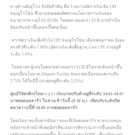
ทางด้านฝั่งยุโรป ปัจจัยสำคัญ คือ รายงานอัตราเงินเฟ้อ CPI
ของยูโรโซน ซึ่งอาจส่งผลต่อทิศทางนโยบายการเงินของ
ธนาคารกลางยุโรป (ECB) โดยตลาดมองว่า ECB อาจจำเป็น
ต้องเดินหน้าขึ้นดอกเบี้ยต่อเนื่อง
หากอัตราเงินเฟ้อทั่วไป CPI ของยูโรโซน เดือนพฤษภาคม ยังคง
ทรงตัวที่ระดับ 7.00% (อัตราเงินเฟ้อพื้นฐาน Core CPI อาจอยู่ที่
ระดับ 5.6%)
โดยล่าสุด ผู้เล่นในตลาดต่างมองว่า ECB มีโอกาสเดินหน้าขึ้น
ดอกเบี้ยนโยบาย (Deposit Facility Rate) ต่อเนื่องจนแตะระดับ
3.75% ได้ในปีนี้ (ล่าสุดอยู่ที่ระดับ 3.25%)
ศูนย์วิจัยกสิกรไทย
ระบุว่า
เงินบาทปรับตัวอยู่ที่ระดับ 34.65-34.67
บาทต่อดอลลาร์ฯ ในช่วงเช้าวันนี้ (9.30 น.) เทียบกับระดับปิด
ตลาดวานนี้ที่ 34.80 บาทต่อดอลลาร์ฯ
โดยเงินบาทแข็งค่ากลับมา ขณะที่เงินดอลลาร์ฯ ขาดแรงหนุน
หลังจากเจ้าหน้าที่เฟดมีท่าทีชะลอการพิจารณาการขึ้นดอกเบี้ย
(สนับสนุนการคงดอกเบี้ย) ในการประชุม FOMC เดือนมิถุนายน