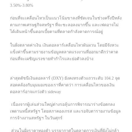
3.50%-3.80%
ก่อนที่จะเคลื่อนไหวเป็นแนวโน้มขาลงที่ชัดเจนในช่วงครึ่งปีหลัง
ตามภาพเศรษฐกิจสหรัฐฯ ที่จะชะลอลงมากขึ้น และเฟดอาจไม่
ได้เดินหน้าขึ้นดอกเบี้ยตามที่ตลาดกำลังคาดการณ์อยู่
ในฝั่งตลาดค่าเงิน เงินดอลลาร์เคลื่อนไหวผันผวน โดยมีจังหวะ
แข็งค่าขึ้นตามรายงานข้อมูลตลาดแรงงานที่ออกมาดีกว่าคาด
ก่อนที่จะเผชิญแรงขายทำกำไรและย่อตัวลงบ้าง
ล่าสุดดัชนีเงินดอลลาร์ (DXY) ยังคงทรงตัวแถวระดับ 104.2 จุด
สอดคล้องกับมุมมองของเราที่คาดว่า การเคลื่อนไหวของเงิน
ดอลลาร์อาจแกว่งตัว sideway
เนื่องจากผู้เล่นส่วนใหญ่ต่างรอลุ้นการพิจารณาร่างข้อตกลง
เพดานหนี้สหรัฐฯ โดยสภาคองเกรส และรอจับตารายงานข้อมูล
การจ้างงานสหรัฐฯ ในวันศุกร์
ส่วนในฝั่งราคาทองคำ บรรยากาศในตลาดการเงินที่ยังไม่กล้า