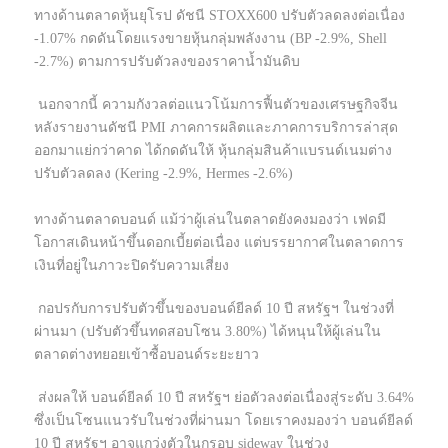
ทางด้านตลาดหุ้นยุโรป ดัชนี STOXX600 ปรับตัวลดลงต่อเนื่อง
-1.07% กดดันโดยแรงขายหุ้นกลุ่มพลังงาน (BP -2.9%, Shell
-2.7%) ตามการปรับตัวลงของราคาน้ำมันดิบ
นอกจากนี้ ความกังวลต่อแนวโน้มการฟื้นตัวของเศรษฐกิจจีน
หลังรายงานดัชนี PMI ภาคการผลิตและภาคการบริการล่าสุด
ออกมาแย่กว่าคาด ได้กดดันให้ หุ้นกลุ่มสินค้าแบรนด์เนมต่าง
ปรับตัวลดลง (Kering -2.9%, Hermes -2.6%)
ทางด้านตลาดบอนด์ แม้ว่าผู้เล่นในตลาดยังคงมองว่า เฟดมี
โอกาสเดินหน้าขึ้นดอกเบี้ยต่อเนื่อง แต่บรรยากาศในตลาดการ
เงินที่อยู่ในภาวะปิดรับความเสี่ยง
กอปรกับการปรับตัวขึ้นของบอนด์ยีลด์ 10 ปี สหรัฐฯ ในช่วงที่
ผ่านมา (ปรับตัวขึ้นทดสอบโซน 3.80%) ได้หนุนให้ผู้เล่นใน
ตลาดต่างทยอยเข้าซื้อบอนด์ระยะยาว
ส่งผลให้ บอนด์ยีลด์ 10 ปี สหรัฐฯ ย่อตัวลงต่อเนื่องสู่ระดับ 3.64%
ซึ่งเป็นโซนแนวรับในช่วงที่ผ่านมา โดยเราคงมองว่า บอนด์ยีลด์
10 ปี สหรัฐฯ อาจแกว่งตัวในกรอบ sideway ในช่วง