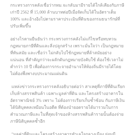
กระทรวงการคลังเชื่อว่ากทม.จะกลับมามีรายได้ใกล้เคียงกับภาษี
เก่าปี 2562 ที่ 15,000 ล้านบาทต่อปีเมื่อจัดเก็บได้ในอัตราเต็ม
100% และอ้างอิงไปตามราคาประเมินที่ดินของกรมธนารักษ์ที่
ปรับเพิ่มขึ้น
อย่างไรตามยืนยันว่า กระทรวงการคลังไม่แก้ไขหรือทบทวน
กฎหมายภาษีที่ดินและสิ่งปลูกสร้าง เพราะมั่นใจว่า เป็นกฎหมาย
ที่ทันสมัย และเชื่อว่า ไม่กลับไปใช้กฎหมายที่ล้าสมัยอย่าง
แน่นอน ที่สำคัญกว่าจะผลักดันกฎหมายบังคับใช้ ต้องใช้เวลาไม่
ต่ำกว่า 10 ปี เพื่อต้องการกระจายอำนาจให้ท้องถิ่นมีรายได้โดย
ไม่ต้องพึ่งพางบประมาณแผ่นดิน
แหล่งข่าวกระทรวงการคลังอธิบายต่อว่า สาเหตุที่ภาษีที่ดินเรียก
เก็บห้างสรรพสินค้า เฉพาะมูลค่าที่ดิน และโครงสร้างอาคารใน
อัตราพาณิชย์ 3% เพราะ ไม่ต้องการเรียกเก็บซ้ำซ้อน กับภาษีเงิน
ได้นิติบุคคลเหมือนในอดีต ที่ต้องนำยอดรายได้มารวมในการ
คำนวณภาษีและในที่สุดเจ้าของห้างสรรพสินค้ารายนั้นต้องจ่าย
ภาษีนิติบุคคลซ้ำอีก
“มูลค่าที่ดินและโครงสร้างอาคารทำเลใจกลางเมือง ย่อมมี