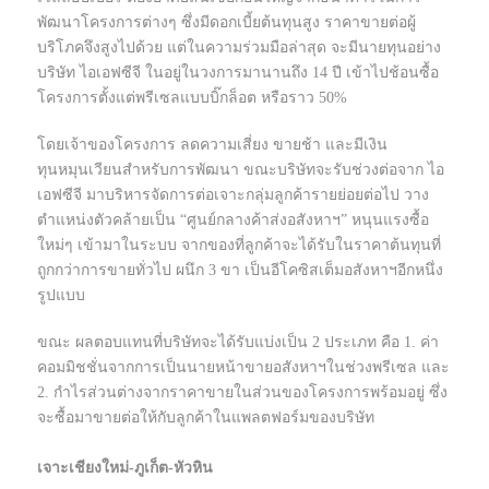
พัฒนาโครงการต่างๆ ซึ่งมีดอกเบี้ยต้นทุนสูง ราคาขายต่อผู้
บริโภคจึงสูงไปด้วย แต่ในความร่วมมือล่าสุด จะมีนายทุนอย่าง
บริษัท ไอเอฟซีจี ในอยู่ในวงการมานานถึง 14 ปี เข้าไปช้อนซื้อ
โครงการตั้งแต่พรีเซลแบบบิ๊กล็อต หรือราว 50%
โดยเจ้าของโครงการ ลดความเสี่ยง ขายช้า และมีเงิน
ทุนหมุนเวียนสำหรับการพัฒนา ขณะบริษัทจะรับช่วงต่อจาก ไอ
เอฟซีจี มาบริหารจัดการต่อเจาะกลุ่มลูกค้ารายย่อยต่อไป วาง
ตำแหน่งตัวคล้ายเป็น “ศูนย์กลางค้าส่งอสังหาฯ” หนุนแรงซื้อ
ใหม่ๆ เข้ามาในระบบ จากของที่ลูกค้าจะได้รับในราคาต้นทุนที่
ถูกกว่าการขายทั่วไป ผนึก 3 ขา เป็นอีโคซิสเต็มอสังหาฯอีกหนึ่ง
รูปแบบ
ขณะ ผลตอบแทนที่บริษัทจะได้รับแบ่งเป็น 2 ประเภท คือ 1. ค่า
คอมมิชชั่นจากการเป็นนายหน้าขายอสังหาฯในช่วงพรีเซล และ
2. กำไรส่วนต่างจากราคาขายในส่วนของโครงการพร้อมอยู่ ซึ่ง
จะซื้อมาขายต่อให้กับลูกค้าในแพลตฟอร์มของบริษัท
เจาะเชียงใหม่-ภูเก็ต-หัวหิน