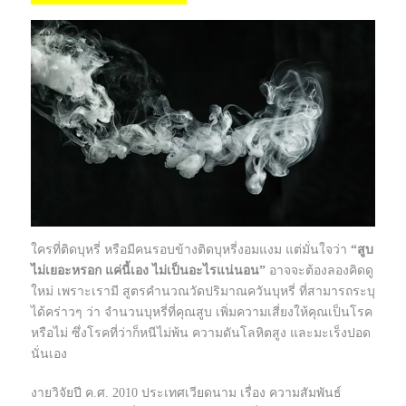
ใครที่ติดบุหรี่ หรือมีคนรอบข้างติดบุหรี่งอมแงม แต่มั่นใจว่า
“สูบ
ไม่เยอะหรอก แค่นี้เอง ไม่เป็นอะไรแน่นอน”
อาจจะต้องลองคิดดู
ใหม่ เพราะเรามี สูตรคำนวณวัดปริมาณควันบุหรี่ ที่สามารถระบุ
ได้คร่าวๆ ว่า จำนวนบุหรี่ที่คุณสูบ เพิ่มความเสี่ยงให้คุณเป็นโรค
หรือไม่ ซึ่งโรคที่ว่าก็หนีไม่พ้น ความดันโลหิตสูง และมะเร็งปอด
นั่นเอง
งายวิจัยปี ค.ศ. 2010 ประเทศเวียดนาม เรื่อง ความสัมพันธ์