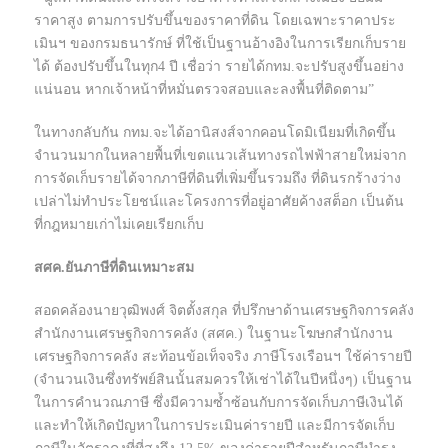
ราคาสูง ตามการปรับขึ้นของราคาที่ดิน โดยเฉพาะราคาประ
เมินฯ ของกรมธนารักษ์ ที่ใช้เป็นฐานอ้างอิงในการเรียกเก็บราย
ได้ ต้องปรับขึ้นในทุก4 ปี เชื่อว่า รายได้กทม.จะปรับสูงขึ้นอย่าง
แน่นอน หากเจ้าหน้าที่หมั่นตรวจสอบและลงพื้นที่ติดตาม”
ในทางกลับกัน กทม.จะได้อานิสงส์จากคอนโดมิเนียมที่เกิดขึ้น
จำนวนมากในหลายพื้นที่เขตแนวเส้นทางรถไฟฟ้าสายใหม่จาก
การจัดเก็บรายได้จากภาษีที่ดินที่เพิ่มขึ้นรวมถึง ที่ดินรกร้างว่าง
เปล่าไม่ทำประโยชน์และโครงการที่อยู่อาศัยค้างสต็อก เป็นต้น
ที่กฎหมายเก่าไม่เคยเรียกเก็บ
สศค.ยันภาษีที่ดินเหมาะสม
สอดคล้องนายวุฒิพงศ์ จิตตั้งสกุล ที่ปรึกษาด้านเศรษฐกิจการคลัง
สำนักงานเศรษฐกิจการคลัง (สศค.) ในฐานะโฆษกสำนักงาน
เศรษฐกิจการคลัง สะท้อนข้อเท็จจริง ภาษีโรงเรือนฯ ใช้ค่ารายปี
(จำนวนเงินซึ่งทรัพย์สินนั้นสมควรให้เช่าได้ในปีหนึ่งๆ) เป็นฐาน
ในการคำนวณภาษี ซึ่งมีความซ้ำซ้อนกับการจัดเก็บภาษีเงินได้
และทำให้เกิดปัญหาในการประเมินค่ารายปี และมีการจัดเก็บ