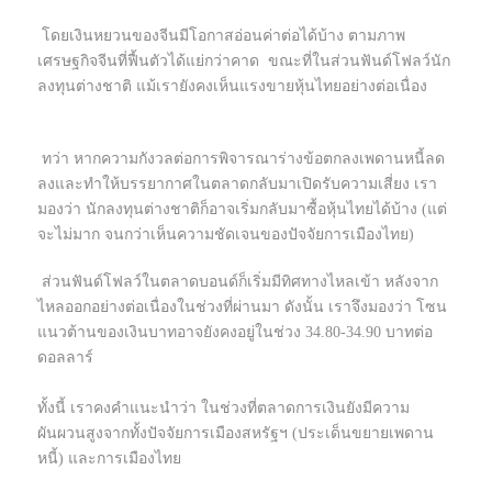
โดยเงินหยวนของจีนมีโอกาสอ่อนค่าต่อได้บ้าง ตามภาพ
เศรษฐกิจจีนที่ฟื้นตัวได้แย่กว่าคาด ขณะที่ในส่วนฟันด์โฟลว์นัก
ลงทุนต่างชาติ แม้เรายังคงเห็นแรงขายหุ้นไทยอย่างต่อเนื่อง
ทว่า หากความกังวลต่อการพิจารณาร่างข้อตกลงเพดานหนี้ลด
ลงและทำให้บรรยากาศในตลาดกลับมาเปิดรับความเสี่ยง เรา
มองว่า นักลงทุนต่างชาติก็อาจเริ่มกลับมาซื้อหุ้นไทยได้บ้าง (แต่
จะไม่มาก จนกว่าเห็นความชัดเจนของปัจจัยการเมืองไทย)
ส่วนฟันด์โฟลว์ในตลาดบอนด์ก็เริ่มมีทิศทางไหลเข้า หลังจาก
ไหลออกอย่างต่อเนื่องในช่วงที่ผ่านมา ดังนั้น เราจึงมองว่า โซน
แนวต้านของเงินบาทอาจยังคงอยู่ในช่วง 34.80-34.90 บาทต่อ
ดอลลาร์
ทั้งนี้ เราคงคำแนะนำว่า ในช่วงที่ตลาดการเงินยังมีความ
ผันผวนสูงจากทั้งปัจจัยการเมืองสหรัฐฯ (ประเด็นขยายเพดาน
หนี้) และการเมืองไทย