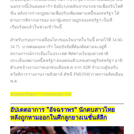
นอกจากนี้เงินดอลลาร์ฯ ยังมีแรงกดดันจากแรงขายเพื่อปรับโพสิ
ชั่น หลังจากร่างกฎหมายเพื่อปรับเพิ่มเพดานหนี้ของสหรัฐฯ ได้
ผ่านการพิจารณาของ สภาผู้แทนราษฎรของสหรัฐฯ เป็นที่
เรียบร้อยแล้วในช่วงเช้าวันนี้
สำหรับกรอบการเคลื่อนไหวของเงินบาทในวันนี้ คาดไว้ที่ 34.60-
34.75 บาทต่อดอลลาร์ฯ โดยปัจจัยที่ต้องติดตามจะอยู่ที่
สถานการณ์การเมืองในประเทศ ทิศทางเงินทุนต่างชาติ
ประเด็นเพดานหนี้สหรัฐฯ ตลอดจนตัวเลขเศรษฐกิจสหรัฐฯ อาทิ
ตัวเลขจ้างงานภาคเอกชนเดือนพ.ค.จาก ADP จำนวนผู้ขอรับ
สวัสดิการว่างงานรายสัปดาห์ ดัชนี PMI/ISM ภาคการผลิตเดือน
พ.ค.
ขอบคุณข้อมูลจาก thansettakij.com
อัปเดตอาการ “อัจฉราพร” นักตบสาวไทย
หลังถูกหามออกในศึกลูกยางเนชั่นส์ลีก