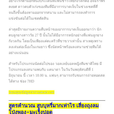
อย่างไรก็ตามอีกหนึ่งประเด็นที่แฟนชาวไทยกังวลก็คือ อัจฉราพร
คงยศ ดาวตบตัวเก่งของทีมที่มีอาการบาดเจ็บในช่วงเซตที่สี่
จนถึงขั้นต้องหามออกจากสนาม และไม่สามารถลงทำการ
แข่งขันต่อได้ในเซตตัดสิน
ล่าสุดมีรายงานความคืบหน้าของอาการบาดเจ็บออกมาว่า นัก
ตบลูกยางสาววัย 27 ปี นั้นไม่ได้มีอาการหนักอย่างที่แฟนลูกยาง
กังวลกัน โดยเป็นเพียงแค่ตะคริวที่ขาขวาเท่านั้น สาเหตุเพราะ
ลงเล่นต่อเนื่องในเกมยาว ซึ่งนัดหน้าพร้อมลงสนามช่วยทีมได้
อย่างแน่นอน
สำหรับโปรแกรมนัดต่อไปของ วอลเลย์บอลหญิงทีมชาติไทย มี
โปรแกรมลงสนามพบกับ แคนาดา ในวันวันพฤหัสบดีที่ 1
มิถุนายน นี้ เวลา 18.00 น. แฟนๆ สามารถรับชมการถ่ายทอดสด
ได้ทาง ช่อง 7HD
ขอบคุณข้อมูลจาก sanook.com
สูตรคำนวณ สูบบุหรี่มากเท่าไร เสี่ยงถุงลม
โป่งพอง-มะเร็งปอด