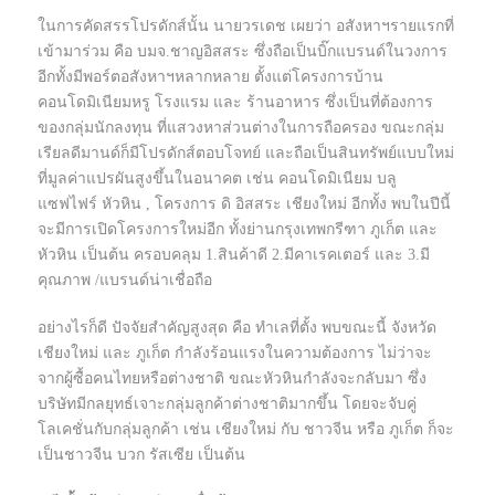
ในการคัดสรรโปรดักส์นั้น นายวรเดช เผยว่า อสังหาฯรายแรกที่
เข้ามาร่วม คือ บมจ.ชาญอิสสระ ซึ่งถือเป็นบิ๊กแบรนด์ในวงการ
อีกทั้งมีพอร์ตอสังหาฯหลากหลาย ตั้งแต่โครงการบ้าน
คอนโดมิเนียมหรู โรงแรม และ ร้านอาหาร ซึ่งเป็นที่ต้องการ
ของกลุ่มนักลงทุน ที่แสวงหาส่วนต่างในการถือครอง ขณะกลุ่ม
เรียลดีมานด์ก็มีโปรดักส์ตอบโจทย์ และถือเป็นสินทรัพย์แบบใหม่
ที่มูลค่าแปรผันสูงขึ้นในอนาคต เช่น คอนโดมิเนียม บลู
แซฟไฟร์ หัวหิน , โครงการ ดิ อิสสระ เชียงใหม่ อีกทั้ง พบในปีนี้
จะมีการเปิดโครงการใหม่อีก ทั้งย่านกรุงเทพกรีฑา ภูเก็ต และ
หัวหิน เป็นต้น ครอบคลุม 1.สินค้าดี 2.มีคาเรคเตอร์ และ 3.มี
คุณภาพ /แบรนด์น่าเชื่อถือ
อย่างไรก็ดี ปัจจัยสำคัญสูงสุด คือ ทำเลที่ตั้ง พบขณะนี้ จังหวัด
เชียงใหม่ และ ภูเก็ต กำลังร้อนแรงในความต้องการ ไม่ว่าจะ
จากผู้ซื้อคนไทยหรือต่างชาติ ขณะหัวหินกำลังจะกลับมา ซึ่ง
บริษัทมีกลยุทธ์เจาะกลุ่มลูกค้าต่างชาติมากขึ้น โดยจะจับคู่
โลเคชั่นกับกลุ่มลูกค้า เช่น เชียงใหม่ กับ ชาวจีน หรือ ภูเก็ต ก็จะ
เป็นชาวจีน บวก รัสเซีย เป็นต้น