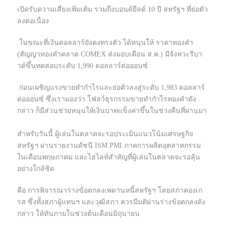
เปิดรับความเสี่ยงเพิ่มเติม รวมถึงบอนด์ยีลด์ 10 ปี สหรัฐฯ ที่ย่อตัว
ลงต่อเนื่อง
ในขณะที่เงินดอลลาร์ยังคงทรงตัว ได้หนุนให้ ราคาทองคำ
(สัญญาทองคำตลาด COMEX ส่งมอบเดือน ส.ค.) มีจังหวะรีบา
วด์ขึ้นทดสอบระดับ 1,990 ดอลลาร์ต่อออนซ์
ก่อนเผชิญแรงขายทำกำไรและย่อตัวลงสู่ระดับ 1,983 ดอลลาร์
ต่อออนซ์ ซึ่งเรามองว่า โฟลว์ธุรกรรมขายทำกำไรทองคำดัง
กล่าว ก็มีส่วนช่วยหนุนให้เงินบาทแข็งค่าขึ้นในช่วงคืนที่ผ่านมา
สำหรับวันนี้ ผู้เล่นในตลาดจะรอประเมินแนวโน้มเศรษฐกิจ
สหรัฐฯ ผ่านรายงานดัชนี ISM PMI ภาคการผลิตอุตสาหกรรม
ในเดือนพฤษภาคม และไฮไลท์สำคัญที่ผู้เล่นในตลาดจะรอลุ้น
อย่างใกล้ชิด
คือ การพิจารณาร่างข้อตกลงเพดานหนี้สหรัฐฯ โดยสภาคองเก
รส ซึ่งทั้งสภาผู้แทนฯ และวุฒิสภา ควรมีมติผ่านร่างข้อตกลงดัง
กล่าว ให้ทันภายในช่วงต้นเดือนมิถุนายน