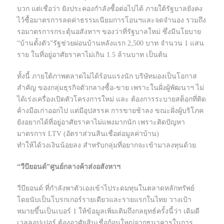
บวก แต่เชื่อว่า ยังประคองกำลังซื้อต่อไปได้ ภายใต้รัฐบาลยังคง
ไว้ซื้อมาตรการลดค่าธรรมเนียมการโอนฯและจดจำนอง รวมถึง
รอมาตรการกระตุ้นอสังหาฯ ของว่าที่รัฐบาลใหม่ ซึ่งมีนโยบาย
“บ้านตั้งตัว”รัฐช่วยผ่อนบ้านหลังแรก 2,500 บาท จำนวน 1 แสน
ราย ในที่อยู่อาศัยราคาไม่เกิน 1.5 ล้านบาท เป็นต้น
ทั้งนี้ ภายใต้ภาพตลาดไม่ได้ร้อนแรงนัก บริษัทมองเป็นโอกาส
สำคัญ ของกลุ่มธุรกิจตัวกลางซื้อ-ขาย เพราะในฝั่งผู้พัฒนาฯ ไม่
ได้เร่งเครื่องเปิดตัวโครงการใหม่ และ ต้องการระบายสต็อกที่ติด
ค้างมือเก่าออกไป แต่มีอุปสรรค การขายช้าลง ขณะฝั่งผู้บริโภค
ยังอยากได้ที่อยู่อาศัยราคาไม่แพงมากนัก เพราะติดปัญหา
มาตรการ LTV (อัตราส่วนสินเชื่อต่อมูลค่าบ้าน)
ทำให้ได้วงเงินน้อยลง สำหรับกลุ่มที่อยากจะเข้ามาลงทุนด้วย
“วีบียอนด์”ศูนย์กลางค้าส่งอสังหาฯ
วีบียอนด์ ที่กำลังพาตัวเองเข้าไประดมทุนในตลาดหลักทรัพย์
โดยนับเป็นโบรกเกอร์รายเดียวและรายแรกในไทย วางเป้า
หมายขึ้นเป็นเบอร์ 1 ให้ข้อมูลเพิ่มเติมถึงกลยุทธ์ครั้งนี้ว่า เดิมดี
เวลลอปเปอร์ ต้องอาศัยสินเชื่อก้อนใหญ่จากธนาคารในการ