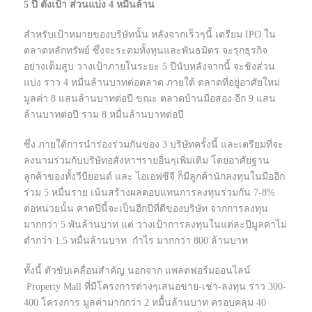
5 ปี ตั้งเป้า ส่วนแบ่ง 4 หมื่นล้าน
สำหรับเป้าหมายของบริษัทนั้น หลังจากเร็วๆนี้ เตรียม IPO ใน
ตลาดหลักทรัพย์ ซึ่งจะระดมทั้งทุนและพันธมิตร จะรุกธุรกิจ
อย่างเต็มสูบ วางเป้าภายในระยะ 5 ปีนับหลังจากนี้ จะชิงส่วน
แบ่ง ราว 4 หมื่นล้านบาทต่อตลาด ภายใต้ ตลาดที่อยู่อาศัยใหม่
มูลค่า 8 แสนล้านบาทต่อปี ขณะ ตลาดบ้านมือสอง อีก 9 แสน
ล้านบาทต่อปี รวม 8 หมื่นล้านบาทต่อปี
ซึ่ง ภายใต้การนำร่องร่วมกันของ 3 บริษัทครั้งนี้ และเตรียมที่จะ
ลงนามร่วมกับบริษัทอสังหาฯรายอื่นๆเพิ่มเติม โดยอาศัยฐาน
ลูกค้าของทั้งวีบียอนด์ และ ไอเอฟซีจี ก็มีลูกค้านักลงทุนในมืออีก
ร่วม 5 หมื่นราย เน้นสร้างผลตอบแทนการลงทุนร่วมกัน 7-8%
ต่อหน่วยนั้น คาดปีนี้จะเป็นอีกปีที่ดีของบริษัท จากการลงทุน
มากกว่า 5 พันล้านบาท แต่ วางเป้าการลงทุนในแต่ละปีมูลค่าไม่
ต่ำกว่า 1.5 หมื่นล้านบาท กำไร มากกว่า 800 ล้านบาท
ทั้งนี้ ตัวขับเคลื่อนสำคัญ นอกจาก แพลตฟอร์มออนไลน์
Property Mall ที่มีโครงการต่างๆเสนอขาย-เช่า-ลงทุน ราว 300-
400 โครงการ มูลค่ามากกว่า 2 หมื้่นล้านบาท ครอบคลุม 40