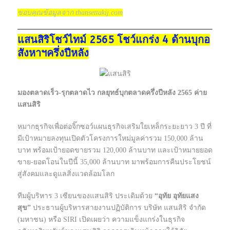
ขอบคุณข้อมูลจาก thansettakij.com
แสนสิริโชว์ไทม์ 2565 โชว์แกร่ง 4 ด้านบุกอ
สังหาฯครึ่งปีหลัง
มองตลาดเร็ว-รุกตลาดไว กลยุทธ์บุกตลาดครึ่งปีหลัง 2565 ค่าย
แสนสิริ
หมากธุรกิจเพื่อต่อจิ๊กซอว์แผนธุรกิจเสริมใยเหล็กระยะยาว 3 ปี ที่
มีเป้าหมายลงทุนเปิดตัวโครงการใหม่มูลค่ารวม 150,000 ล้าน
บาท พร้อมเป้ายอดขายรวม 120,000 ล้านบาท และเป้าหมายยอด
ขาย-ยอดโอนในปีนี้ 35,000 ล้านบาท มาพร้อมการคืนประโยชน์
สู่สังคมและดูแลสิ่งแวดล้อมโลก
ทีมผู้บริหาร 3 เซียนของแสนสิริ ประเดิมด้วย
“อุทัย อุทัยแสง
สุข”
ประธานผู้บริหารสายงานปฏิบัติการ บริษัท แสนสิริ จำกัด
(มหาชน) หรือ SIRI เปิดเผยว่า ความแข็งแกร่งในธุรกิจ