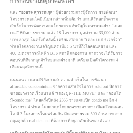
การกลับมาเป็นผู้นำคอนโดฯ
และ
“องอาจ สุวรรณกุล”
ผู้ช่วยกรรมการผู้จัดการ ฝ่ายพัฒนา
โครงการคอนโดมิเนียม กล่าวเพิ่มเติมว่า แสนสิริตอกย้ำความ
สำเร็จในการพัฒนาคอนโดฯแบรนด์ขวัญใจมหาชนอย่าง “เดอะ
เบส” ที่ปิดการขายมาแล้ว 18 โครงการ มูลค่ารวม 33,000 ล้าน
บาท ล่าสุด ในครึ่งปีหลังนี้ เตรียมเปิดขาย “เดอะ เบส ริเวอร์วิว”
ทำเลใจกลางย่านเจริญนคร เพียง 5 นาทีถึงไอคอนสยาม และ
400 เมตรจากรถไฟฟ้า BTS สถานีคลองสาน คาดว่าจะได้รับการ
ตอบรับที่ดีจากลูกค้าไทยและต่างชาติ เตรียมเปิดตัวไตรมาส 4
เดือนพฤศจิกายนนี้
แน่นอนว่า แสนสิริยังประสบความสำเร็จในการพัฒนา
affordable condominium จากความสำเร็จในการ sold out ปิดการ
ขายอย่างรวดเร็วแบรนด์ “เดอะมูฟ-THE MUVE” และ “คอนโด
มี-condo me” โดยครึ่งปีหลัง 2565 วางแผนเปิด condo me อีก 4
โครงการ 4 ทำเล โดยล่าสุดโกยยอดขายจากการเปิดพรีเซลคอน
โด มี 3 โครงการใหม่พร้อมกัน มียอดขายรวม 500 ล้านบาท จาก
กลุ่มลูกค้า real demand ที่ต้องการที่อยู่อาศัยเป็นของตัวเอง