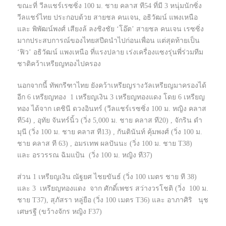
ขณะที่ วีลแชร์เรซซิ่ง 100 ม.​ ชาย​ คลาส​ ที54 ที่มี 3 หนุ่มนักซิ่ง
วีลแชร์ไทย ประกอบด้วย สายชล คนเจน, อธิวัฒน์ แพงเหนือ
และ พิพัฒน์พงศ์ เสียงล้ ลงชิงชัย ‘โอ๊ต’ สายชล คนเจน เรซซิ่ง
มากประสบการณ์ของไทยสปีดนำไปก่อนเพื่อน แต่สุดท้ายเป็น
‘ฟิว’ อธิวัฒน์ แพงเหนือ ที่แรงปลาย เร่งเครื่องแซงรุ่นพี่ร่วมทีม
ชาติคว้าเหรียญทองไปครอง
นอกจากนี้ ทัพกรีฑาไทย ยังคว้าเหรียญรางวัลเหรียญมาครองได้
อีก 6 เหรียญทอง 1 เหรียญเงิน 3 เหรียญทองแดง โดย 6 เหรียญ
ทอง ได้จาก เตชินี ดวงอินทร์ (วีลแชร์เรซซิ่ง 100 ม.​ หญิง คลาส​
ที54) , อุทัย จันทร์นิ้ว (วิ่ง 5,000 ม.​ ชาย​ คลาส​ ที20) ,​ จักริน ดำ
มุนี (วิ่ง 100 ม.​ ชาย​ คลาส​ ที13) , กันตินันท์ คุ้มพงศ์ (วิ่ง 100 ม.​
ชาย​ คลาส​ ที 63) , อมรเทพ ผลปันนะ (วิ่ง 100 ม. ชาย T38)
และ อรวรรณ ฉิมแป้น (วิ่ง 100 ม. หญิง ที37)
ส่วน 1 เหรียญเงิน ณัฐยศ ไชยขันธ์ (วิ่ง 100 เมตร ชาย ที 38)
และ 3 เหรียญทองแดง จาก ศักดิ์เพชร สว่างวรโชติ (วิ่ง 100 ม.
ชาย T37), สุภัสรา หลู่ยือ (วิ่ง 100 เมตร T36) และ อาภาศิริ นุช
เศษรฐี (ขว้างจักร หญิง F37)