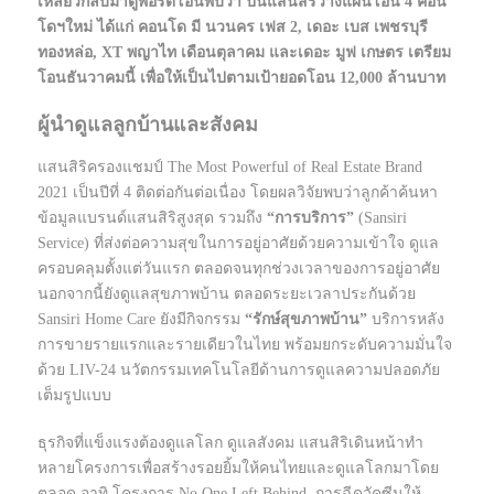
เหลียวกลับมาดูพอร์ตโอนพบว่า ปีนี้แสนสิริวางแผนโอน 4 คอน
โดฯใหม่ ได้แก่ คอนโด มี นวนคร เฟส 2, เดอะ เบส เพชรบุรี
ทองหล่อ, XT พญาไท เดือนตุลาคม และเดอะ มูฟ เกษตร เตรียม
โอนธันวาคมนี้ เพื่อให้เป็นไปตามเป้ายอดโอน 12,000 ล้านบาท
ผู้นำดูแลลูกบ้านและสังคม
แสนสิริครองแชมป์ The Most Powerful of Real Estate Brand
2021 เป็นปีที่ 4 ติดต่อกันต่อเนื่อง โดยผลวิจัยพบว่าลูกค้าค้นหา
ข้อมูลแบรนด์แสนสิริสูงสุด รวมถึง
“การบริการ”
(Sansiri
Service) ที่ส่งต่อความสุขในการอยู่อาศัยด้วยความเข้าใจ ดูแล
ครอบคลุมตั้งแต่วันแรก ตลอดจนทุกช่วงเวลาของการอยู่อาศัย
นอกจากนี้ยังดูแลสุขภาพบ้าน ตลอดระยะเวลาประกันด้วย
Sansiri Home Care ยังมีกิจกรรม
“รักษ์สุขภาพบ้าน”
บริการหลัง
การขายรายแรกและรายเดียวในไทย พร้อมยกระดับความมั่นใจ
ด้วย LIV-24 นวัตกรรมเทคโนโลยีด้านการดูแลความปลอดภัย
เต็มรูปแบบ
ธุรกิจที่แข็งแรงต้องดูแลโลก ดูแลสังคม แสนสิริเดินหน้าทำ
หลายโครงการเพื่อสร้างรอยยิ้มให้คนไทยและดูแลโลกมาโดย
ตลอด อาทิ โครงการ No One Left Behind, การฉีดวัคซีนให้