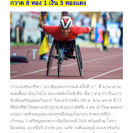
กวาด 8 ทอง 1 เงิน 3 ทองแดง
การแข่งขันกรีฑา “อาเซียนพาราเกมส์ ครั้งที่ 11” ที่ มานาฮาน
สเตเดี้ยม เมืองโซโล ประเทศอินโดนีเซีย เมื่อ 1 ส.ค.65 เป็นการ
ชิงชัยเหรียญทองวันแรก วีลแชร์เรซซิ่ง 100 ม.​ ชาย​ คลาส​ ที 53
ที่มีนัก
กีฬา
ไทยผ่านเข้าสู่รอบชิงชนะเลิศถึง 4 คน นำโดย พงศกร
แปยอ เรซซิ่งหนุ่มหมายเลขหนึ่งของโลกประจำคลาสที53
เจ้าของ 3 เหรียญทองพาราลิมปิกเกมส์ 2020 พร้อมด้วย โสภา
อินทเสน,​ มะสบือรี อาแซ และ นภัส วงศ์นนทภูมิ ลงแข่งขันกับ