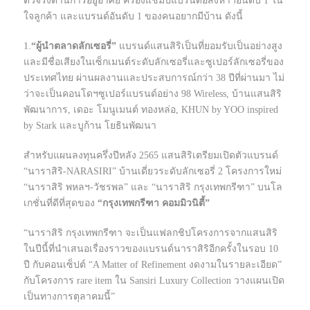
ตัวจริงด้านการอยู่อาศัย ครองแชมป์แบรนด์อสังหาฯอันดับ 1 ใน
ใจลูกค้า และแบรนด์อันดับ 1 ของคนอยากมีบ้าน ดังนี้
1.
“ผู้นำตลาดลักเซอรี่”
แบรนด์แสนสิริเป็นที่ยอมรับเป็นอย่างสูง
และมีชื่อเสียงในเซ็กเมนต์ระดับลักเซอรี่และซูเปอร์ลักเซอรี่ของ
ประเทศไทย ผ่านผลงานและประสบการณ์กว่า 38 ปีที่ผ่านมา ไม่
ว่าจะเป็นคอนโดฯซูเปอร์แบรนด์อย่าง 98 Wireless, บ้านแสนสิริ
พัฒนาการ, เดอะ โมนูเมนต์ ทองหล่อ, KHUN by YOO inspired
by Stark และบูก้าน โยธินพัฒนา
สำหรับแผนลงทุนครึ่งปีหลัง 2565 แสนสิริเตรียมเปิดตัวแบรนด์
“นาราสิริ-NARASIRI” บ้านเดี่ยวระดับลักเซอรี่ 2 โครงการใหม่
“นาราสิริ พหลฯ-วัชรพล” และ “นาราสิริ กรุงเทพกรีฑา” บนโล
เกชั่นที่ดีที่สุดของ
“กรุงเทพกรีฑา คอมมิวนิตี้”
“นาราสิริ กรุงเทพกรีฑา จะเป็นแฟลกชิปโครงการจากแสนสิริ
ในปีนี้ที่นำเสนอเรื่องราวของแบรนด์นาราสิริอีกครั้งในรอบ 10
ปี กับคอนเซ็ปต์ “A Matter of Refinement งดงามในรายละเอียด”
กับโครงการ rare item ใน Sansiri Luxury Collection วางแผนเปิด
เป็นทางการตุลาคมนี้”