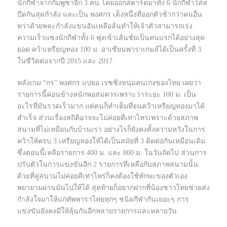
นักกีฬาจากกัมพูชาอีก 3 คน โดยออกสตาร์ตมาทั้ง 6 นักกีฬาใส่ส
ปีดกันสุดกำลัง และเป็น พงศกร เต็งหนึ่งที่ออกตัวช้ากว่าคนอื่น
ทว่าด้วยพละกำลังแขนอันเหลือล้นทำให้เจ้าตัวสามารถเร่ง
ความเร็วแซงนักกีฬาทั้ง 6 พุ่งเข้าเส้นชัยเป็นคนแรกได้อย่างสุด
ยอด คว้าเหรียญทอง​ 100 ม.​ อาเซียนพาราเกมส์ได้เป็นครั้งที่​ 3
ในชีวิตต่อจากปี 2015 และ 2017
หลังเกม “กร” พงศกร แปยอ เรซซิ่งหนุ่มคนเก่งของไทย เผยว่า
รายการนี้ค่อนข้างหนักพอสมควรเพราะว่าระยะ 100 ม.​ เป็น
อะไรที่มันรวดเร็วมาก แต่ตนก็ทำเต็มที่จนคว้าเหรียญทองมาได้
สำเร็จ​ ส่วนเรื่องสถิติอาจจะไม่ค่อยดีเท่าไหร่เพราะด้วยสภาพ
สนามที่ไม่เหมือนกับบ้านเรา อย่างไรก็ยังคงตั้งความหวังในการ
คว้าให้ครบ 3 เหรียญทองให้ได้เป็นสมัยที่ 3 ติดต่อกันเหมือนเดิม
ซึ่งตอนนี้เหลือรายการ 400 ม.​ และ 800 ม.​ ในวันถัดไป ส่วนการ
ปรับตัวในการแข่งขันอีก 2 รายการที่เหลือกับสภาพสนามนั้น
ด้วยที่ลู่สนามไม่ค่อยดีเท่าไหร่ก็คงต้องใช้ทักษะของตัวเอง
พยายามผ่านมันไปให้ได้ สุดท้ายก็อยากฝากพี่น้องชาวไทยช่วยส่ง
กำลังใจมาให้แก่ทัพพาราไทยทุกๆ ชนิดกีฬากันเยอะๆ การ
แข่งขันยังคงมีให้ลุ้นกันอีกหลายรายการและหลายวัน