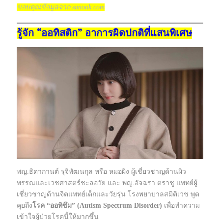
ขอบคุณข้อมูลจาก sanook.com
รู้จัก “ออทิสติก” อาการผิดปกติที่แสนพิเศษ
พญ.ธิดากานต์ รุจิพัฒนกุล หรือ หมอผิง ผู้เชี่ยวชาญด้านผิว
พรรณและเวชศาสตร์ชะลอวัย และ พญ.อัจฉรา ตราชู แพทย์ผู้
เชี่ยวชาญด้านจิตแพทย์เด็กและวัยรุ่น โรงพยาบาลสมิติเวช พูด
คุยถึง
โรค
“ออทิซึม” (Autism Spectrum Disorder)
เพื่อทำความ
เข้าใจผู้ป่วยโรคนี้ให้มากขึ้น