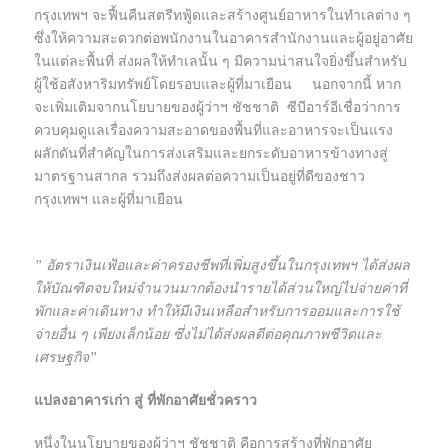
กรุงเทพฯ จะฟื้นคืนสตรีทฟู้ดและสร้างศูนย์อาหารในทำเลต่าง ๆ
ซึ่งให้ความสะดวกต่อพนักงานในอาคารสำนักงานและผู้อยู่อาศัย
ในแต่ละพื้นที่ ส่งผลให้ทำเลนั้น ๆ มีความน่าสนใจยิ่งขึ้นสำหรับ
ผู้ใช้อสังหาริมทรัพย์โดยรอบและผู้ที่มาเยือน นอกจากนี้ หาก
จะเพิ่มเติมจากนโยบายของผู้ว่าฯ ชัชชาติ ซีบีอาร์อีเชื่อว่าการ
ควบคุมดูแลเรื่องความสะอาดของพื้นที่และอาหารจะเป็นแรง
ผลักดันที่สำคัญในการส่งเสริมและยกระดับอาหารข้างทางสู่
มาตรฐานสากล รวมถึงส่งผลต่อความเป็นอยู่ที่ดีของชาว
กรุงเทพฯ และผู้ที่มาเยือน
” อัตราเงินเฟ้อและค่าครองชีพที่เพิ่มสูงขึ้นในกรุงเทพฯ ได้ส่งผล
ให้บัณฑิตจบใหม่จำนวนมากต้องนำรายได้ส่วนใหญ่ไปจ่ายค่าที่
พักและค่าเดินทาง ทำให้มีเงินเหลือสำหรับการออมและการใช้
จ่ายอื่น ๆ เพียงเล็กน้อย ซึ่งไม่ได้ส่งผลดีต่อคุณภาพชีวิตและ
เศรษฐกิจ”
แปลงอาคารเก่า สู่ ที่พักอาศัยชั่วคราว
หนึ่งในนโยบายของผู้ว่าฯ ชัชชาติ คือการสร้างที่พักอาศัย