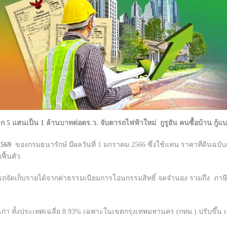
ก 5 แสนเป็น 1 ล้านบาทต่อตร.ว. จับตารถไฟฟ้าใหม่ กูรูยัน คนซื้อบ้าน กู้แบงก
2569
ของกรมธนารักษ์ มีผลวันที่ 1 มกราคม 2566 ซึ่งใช้แทน ราคาที่ดินฉบั
ฟื้นตัว
ถจัดเก็บรายได้จากค่าธรรมเนียมการโอนกรรมสิทธิ์ จดจำนอง รวมถึง ภาษี
ก่า ทั้งประเทศเฉลี่ย 8.93% เฉพาะในเขตกรุงเทพมหานคร (กทม.) ปรับขึ้น เฉลี่