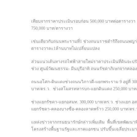
เทียบจากราคาประเมินรอบก่อน 500,000 บาทต่อตารางวา ตาม
750,000 บาท/ตารางวา
เช่นเดียวกับถนนพระรามที่1 ช่วงถนนราชดำริถึงถนนพญาไ
ตารางวาละ1ล้านบาทไม่เปลี่ยนแปลง
ส่วนแนวเส้นทางรถไฟฟ้าสายใหม่ราคาประเมินที่ดินจะปรับเ
ช่วง ศูนย์วัฒนธรรม- มีนบุรีอาทิ ถนนรัชดาภิเษกจากคลอ
ถนนอโศก-ดินแดงช่วงถนนวิภาวดี-แยกพระราม 9 อยู่ที่ 
บาท/ตร.ว. ช่วงสโมสรทหารบก-แยกดินแดง 250,000 บาท/
ช่วงแยกรัชดา-แยกอสมท. 300,000 บาท/ตร.ว. ช่วงแยก 
แยกรัชดา-คลองบางซื่อ-คลองลาดพร้าว 250,000 บาท/ตร.ว
แหล่งข่าวจากกรมธนารักษ์กล่าวเพิ่มเติม พื้นที่เขตพัฒน
โครงสร้างพื้นฐานรัฐและภาคแอกชน ปรับขึ้นเฉลี่ยประม