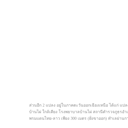
ส่วนอีก 2 แปลง อยู่ในภาคตะวันออกเฉียงเหนือ ได้แก่ แปลง
บ้านไผ่ ใกล้เคียง โรงพยาบาลบ้านไผ่ สถานีตำรวจภูธรอำเภ
พรมแดนไทย-ลาว เพียง 300 เมตร (ฝั่งขาออก) ทำเลย่านการ