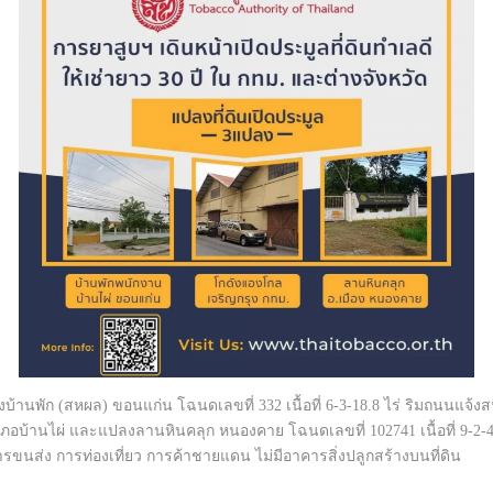
บ้านพัก (สหผล) ขอนแก่น โฉนดเลขที่ 332 เนื้อที่ 6-3-18.8 ไร่ ริมถนนแจ้ง
อบ้านไผ่ และแปลงลานหินคลุก หนองคาย โฉนดเลขที่ 102741 เนื้อที่ 9-2-40.
ขนส่ง การท่องเที่ยว การค้าชายแดน ไม่มีอาคารสิ่งปลูกสร้างบนที่ดิน