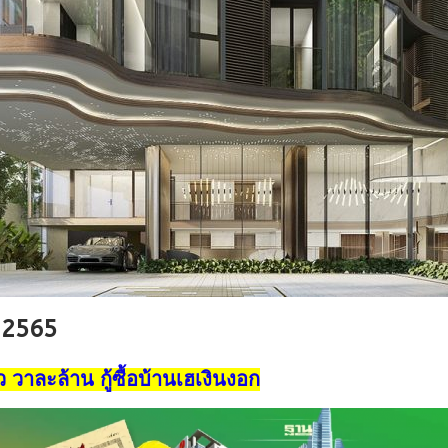
ม 2565
ว วาละล้าน กู้ซื้อบ้านเฮเงินงอก