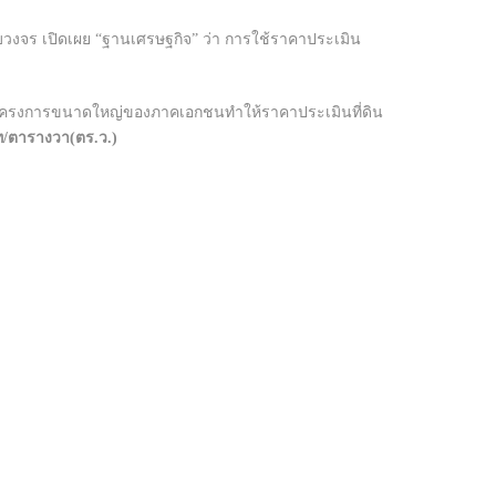
ครบวงจร เปิดเผย “ฐานเศรษฐกิจ” ว่า การใช้ราคาประเมิน
ฒนาโครงการขนาดใหญ่ของภาคเอกชนทำให้ราคาประเมินที่ดิน
าท/ตารางวา(ตร.ว.)