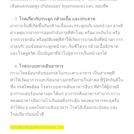
เลือดแดงปอดสูง (Pulmonary hypertension) และ หอบหืด
โรคเกี่ยวกับกระดูก กล้ามเนื้อ และประสาท
อาการเจ็บที่เกิดขึ้นกับกล้ามเนื้อและกระดูกบริเวณหน้าอก อาจมี
สาเหตุมากจากการออกกำลังกายที่หักโหม หรือมากเกินไป หรือ
จากการหกล้ม หรืออุบัติเหตุที่ทำให้เกิดการบาดเจ็บที่หน้าอก การ
ปวดบริเวณข้อต่อกระดูกหน้าอก เจ็บซี่โครง กล้ามเนื้อฉีกขาด
และ
โรคงูสวัด
เป็นปัญหาที่นำไปสู่อาการเจ็บหน้าอกได้
โรคระบบทางเดินอาหาร
ภาวะไหลย้อนกลับของกรดในกระเพาะอาหาร เป็นสาเหตุที่
ทำให้เกิดอาการแสบร้อนกลางอกหรือภายในลำคอ ที่รู้จักกันดีใน
ชื่อ
กรดไหลย้อน
โรคระบบทางเดินอาหารอื่นๆ ที่ทำให้ผู้ป่วยมี
อาการแสบร้อนกลางอก ได้แก่ อาการกลืนอาหารลำบาก ภาวะ
หลอดอาหารมีความไวเกินต่อสิ่งกระตุ้น หลอดอาหารทะลุหรือ
ลำไส้ทะลุ แผลในทางเดินอาหาร โรคไส้เลื่อนกระบังลม และ
โรคเกี่ยวกับถุงน้ำดี
ขอบคุณข้อมูลจาก sanook.com