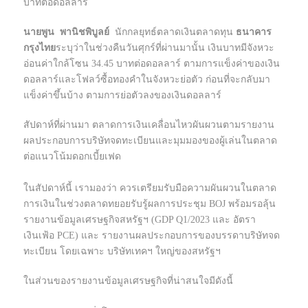
บาทต่อดอลลาร์
นายพูน
พานิชพิบูลย์
นักกลยุทธ์ตลาดเงินตลาดทุน
ธนาคาร
กรุงไทย
ระบุว่าในช่วงคืนวันศุกร์ที่ผ่านมานั้น เงินบาทมีจังหวะ
อ่อนค่าใกล้โซน 34.45 บาทต่อดอลลาร์ ตามการแข็งค่าของเงิน
ดอลลาร์และโฟลว์ซื้อทองคำในจังหวะย่อตัว ก่อนที่จะกลับมา
แข็งค่าขึ้นบ้าง ตามการย่อตัวลงของเงินดอลลาร์
สัปดาห์ที่ผ่านมา ตลาดการเงินเคลื่อนไหวผันผวนตามรายงาน
ผลประกอบการบริษัทจดทะเบียนและมุมมองของผู้เล่นในตลาด
ต่อแนวโน้มดอกเบี้ยเฟด
ในสัปดาห์นี้ เรามองว่า ควรเตรียมรับมือความผันผวนในตลาด
การเงินในช่วงตลาดทยอยรับรู้ผลการประชุม BOJ พร้อมรอลุ้น
รายงานข้อมูลเศรษฐกิจสหรัฐฯ (GDP Q1/2023 และ อัตรา
เงินเฟ้อ PCE) และ รายงานผลประกอบการของบรรดาบริษัทจด
ทะเบียน โดยเฉพาะ บริษัทเทคฯ ใหญ่ของสหรัฐฯ
ในส่วนของรายงานข้อมูลเศรษฐกิจที่น่าสนใจมีดังนี้