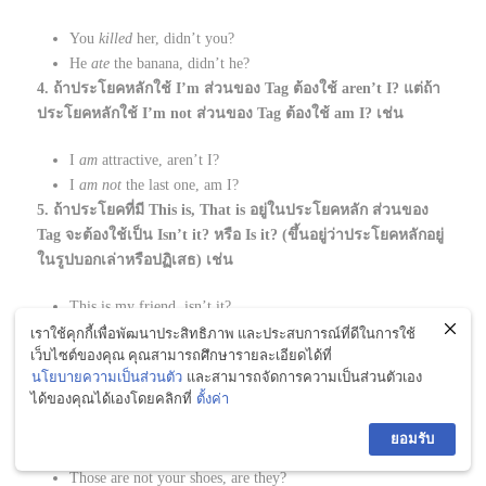
You
killed
her, didn’t you?
He
ate
the banana, didn’t he?
4. ถ้าประโยคหลักใช้ I’m ส่วนของ Tag ต้องใช้ aren’t I? แต่ถ้า
ประโยคหลักใช้ I’m not ส่วนของ Tag ต้องใช้ am I? เช่น
I
am
attractive, aren’t I?
I
am not
the last one, am I?
5. ถ้าประโยคที่มี This is, That is อยู่ในประโยคหลัก ส่วนของ
Tag จะต้องใช้เป็น Isn’t it? หรือ Is it? (ขึ้นอยู่ว่าประโยคหลักอยู่
ในรูปบอกเล่าหรือปฏิเสธ) เช่น
This is my friend, isn’t it?
That is a book, isn’t it?
เราใช้คุกกี้เพื่อพัฒนาประสิทธิภาพ และประสบการณ์ที่ดีในการใช้
เว็บไซต์ของคุณ คุณสามารถศึกษารายละเอียดได้ที่
6. ถ้าประโยคที่มี These are, Those are อยู่ในประโยคหลัก ส่วน
นโยบายความเป็นส่วนตัว
และสามารถจัดการความเป็นส่วนตัวเอง
ของ Tag จะต้องใช้เป็น aren’t they? หรือ are they? (ขึ้นอยู่ว่า
ได้ของคุณได้เองโดยคลิกที่
ตั้งค่า
ประโยคหลักอยู่ในรูปบอกเล่าหรือปฏิเสธ) เช่น
ยอมรับ
These are pens, aren’t they?
Those are not your shoes, are they?