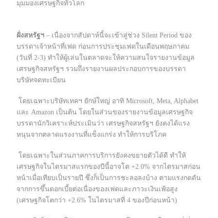
มุมมองเศรษฐกิจทั่วโลก
ฝั่งสหรัฐฯ
– เนื่องจากสัปดาห์นี้จะเข้าสู่ช่วง Silent Period ของ
บรรดาเจ้าหน้าที่เฟด ก่อนการประชุมเฟดในเดือนพฤษภาคม
(วันที่ 2-3) ทำให้ผู้เล่นในตลาดจะให้ความสนใจรายงานข้อมูล
เศรษฐกิจสหรัฐฯ รวมถึงรายงานผลประกอบการของบรรดา
บริษัทจดทะเบียน
โดยเฉพาะบริษัทเทคฯ ยักษ์ใหญ่ อาทิ Microsoft, Meta, Alphabet
และ Amazon เป็นต้น โดยในส่วนของรายงานข้อมูลเศรษฐกิจ
บรรดานักวิเคราะห์ประเมินว่า เศรษฐกิจสหรัฐฯ ยังคงได้แรง
หนุนจากตลาดแรงงานที่แข็งแกร่ง ทำให้การบริโภค
โดยเฉพาะในส่วนภาคการบริการยังคงขยายตัวได้ดี ทำให้
เศรษฐกิจในไตรมาสแรกของปีนี้อาจโต +2.0% จากไตรมาสก่อน
หน้าเมื่อเทียบเป็นรายปี ซึ่งก็เป็นการชะลอลงบ้าง ตามแรงกดดัน
จากการขึ้นดอกเบี้ยต่อเนื่องของเฟดและภาวะเงินเฟ้อสูง
(เศรษฐกิจโตกว่า +2.6% ในไตรมาสที่ 4 ของปีก่อนหน้า)