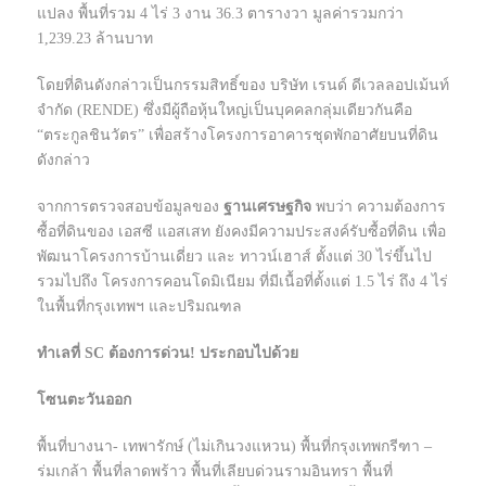
แปลง พื้นที่รวม 4 ไร่ 3 งาน 36.3 ตารางวา มูลค่ารวมกว่า
1,239.23 ล้านบาท
โดยที่ดินดังกล่าวเป็นกรรมสิทธิ์ของ บริษัท เรนด์ ดีเวลลอปเม้นท์
จำกัด (RENDE) ซึ่งมีผู้ถือหุ้นใหญ่เป็นบุคคลกลุ่มเดียวกันคือ
“ตระกูลชินวัตร” เพื่อสร้างโครงการอาคารชุดพักอาศัยบนที่ดิน
ดังกล่าว
จากการตรวจสอบข้อมูลของ
ฐานเศรษฐกิจ
พบว่า ความต้องการ
ซื้อที่ดินของ เอสซี แอสเสท ยังคงมีความประสงค์รับซื้อที่ดิน เพื่อ
พัฒนาโครงการบ้านเดี่ยว และ ทาวน์เฮาส์ ตั้งแต่ 30 ไร่ขึ้นไป
รวมไปถึง โครงการคอนโดมิเนียม ที่มีเนื้อที่ตั้งแต่ 1.5 ไร่ ถึง 4 ไร่
ในพื้นที่กรุงเทพฯ และปริมณฑล
ทำเลที่ SC ต้องการด่วน! ประกอบไปด้วย
โซนตะวันออก
พื้นที่บางนา- เทพารักษ์ (ไม่เกินวงแหวน) พื้นที่กรุงเทพกรีฑา –
ร่มเกล้า พื้นที่ลาดพร้าว พื้นที่เลียบด่วนรามอินทรา พื้นที่