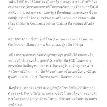
อย่างไรก็ดี แนวโน้มเศรษฐกิจสหรัฐฯ โดยเฉพาะในส่วนที่เกี่ยว
กับภาคการบริการและการบริโภคอาจเริ่มชะลอตัวลงมากขึ้นได้
สะท้อนผ่าน ตลาดแรงงานสหรัฐฯ ที่ส่งสัญญาณชะลอลง ชี้จาก
ยอดผู้ขอรับสวัสดิการการว่างงานครั้งแรกและการว่างงานต่อ
เนื่อง (Initial & Continuing Jobless Claims) ที่อาจทยอยปรับตัว
ขึ้น
ส่วนดัชนีความเชื่อมั่นผู้บริโภค (Conference Board Consumer
Confidence) เดือนเมษายน ก็อาจลดลงสู่ระดับ 104 จุด
อนึ่ง การชะลอลงของเศรษฐกิจสหรัฐฯ อาจไม่ได้ชัดเจนหรือ
รุนแรงนักในระยะสั้น ขณะที่อัตราเงินเฟ้อ PCE โดยเฉพาะ
อัตราเงินเฟ้อพื้นฐาน Core PCE ก็อาจอยู่ในระดับสูงกว่า 4.5%
ทำให้เฟดยังมีความจำเป็นที่ต้องเดินหน้าขึ้นดอกเบี้ยต่อ +25bps
สู่ระดับ 5.00%-5.25% ในการประชุมเดือนพฤษภาคม
ฝั่งยุโรป
– ตลาดมองว่า เศรษฐกิจยูโรโซนยังมีแนวโน้มขยาย
ตัวราว +1.4%y/y ในไตรมาสแรกของปีนี้ หนุนโดยการขยายตัว
ต่อเนื่องของภาคการบริการ ในขณะที่ภาคการผลิตนั้นชะลอตัว
ลงชัดเจน