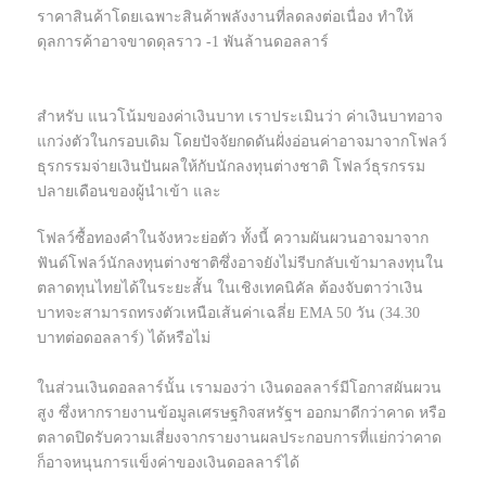
ราคาสินค้าโดยเฉพาะสินค้าพลังงานที่ลดลงต่อเนื่อง ทำให้
ดุลการค้าอาจขาดดุลราว -1 พันล้านดอลลาร์
สำหรับ แนวโน้มของค่าเงินบาท เราประเมินว่า ค่าเงินบาทอาจ
แกว่งตัวในกรอบเดิม โดยปัจจัยกดดันฝั่งอ่อนค่าอาจมาจากโฟลว์
ธุรกรรมจ่ายเงินปันผลให้กับนักลงทุนต่างชาติ โฟลว์ธุรกรรม
ปลายเดือนของผู้นำเข้า และ
โฟลว์ซื้อทองคำในจังหวะย่อตัว ทั้งนี้ ความผันผวนอาจมาจาก
ฟันด์โฟลว์นักลงทุนต่างชาติซึ่งอาจยังไม่รีบกลับเข้ามาลงทุนใน
ตลาดทุนไทยได้ในระยะสั้น ในเชิงเทคนิคัล ต้องจับตาว่าเงิน
บาทจะสามารถทรงตัวเหนือเส้นค่าเฉลี่ย EMA 50 วัน (34.30
บาทต่อดอลลาร์) ได้หรือไม่
ในส่วนเงินดอลลาร์นั้น เรามองว่า เงินดอลลาร์มีโอกาสผันผวน
สูง ซึ่งหากรายงานข้อมูลเศรษฐกิจสหรัฐฯ ออกมาดีกว่าคาด หรือ
ตลาดปิดรับความเสี่ยงจากรายงานผลประกอบการที่แย่กว่าคาด
ก็อาจหนุนการแข็งค่าของเงินดอลลาร์ได้