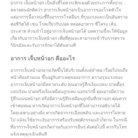
อาการ เจ็บหน้าอก เป็นสิ่งที่ไม่ควรเพิกเฉยด้วยประการทั้งปวง
หลายคนมักคิดว่า อาการเจ็บหน้าอกเป็นอาการของโรคหัวใจ
แต่อาการนี้อาจบ่งชี้ถึงอาการโรคอื่นๆ ที่รุนแรงและเป็นอันตราย
ต่อชีวิตได้ เช่น โรคเกี่ยวกับปอด หลอดอาหาร ซี่โครง เส้น
ประสาท ล้วนนำไปสู่อาการเจ็บหน้าอกได้ บทความนี้จะให้ข้อมูล
เกี่ยวกับอาการเจ็บหน้าอก เพื่อที่คุณจะสามารถเข้ารับการตรวจ
วินิจฉัยและรับการรักษาได้ทันท่วงที
อาการ เจ็บหน้าอก คืออะไร
อาการเจ็บหน้าอกอาจเกิดขึ้นได้บริเวณตั้งแต่ลำคอ เรื่อยไปจนถึง
หน้าท้องส่วนบน ขึ้นอยู่กับสาเหตุของอาการ ความรุนแรงของ
อาการเจ็บหน้าอกมีหลายระดับ คุณอาจรู้สึกเจ็บแปลบ ปวดตื้อๆ
แสบร้อน ปวดหรือเจ็บเหมือนถูกแทง นอกจากนี้ คุณอาจมีความ
รู้สึกแน่นหน้าอก หรือมีความรู้สึกเหมือนถูกบีบที่กลางอก คุณควร
เข้าพบหมอ หากเกิดอาการเจ็บหน้าอกที่ไม่สามารถอธิบายได้
โดยเฉพาะอย่างยิ่ง หากเกิดอาการเฉียบพลัน และอาการไม่หาย
ไป แม้จะใช้ยาระงับอาการหรือปรับพฤติกรรมแล้วก็ตาม ในกรณี
ที่อาการเจ็บหน้าอกเกิดร่วมกับอาการอื่นๆ ดังต่อไปนี้ ควรรีบโทร
แจ้งเหตุฉุกเฉินทันที