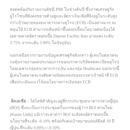
สอดคล้องกับรายงานดัชนี PMI ในช่วงต้นปี ซึ่งภาพเศรษฐกิจ
ยูโรโซนที่ยังคงขยายตัวอยู่และอัตราเงินเฟ้อที่ยังอยู่ในระดับสูง
กว่าเป้าหมายของธนาคารกลางยุโรป (ECB) เป็นอย่างมาก จะ
หนุนให้ ECB สามารถเดินหน้าขึ้นดอกเบี้ยนโยบายต่อเนื่องได้
(ตลาดคาดอัตราดอกเบี้ย Deposit Facility Rate อาจแตะระดับ
3.75% จากระดับ 3.00% ในปัจจุบัน)
นอกเหนือจากรายงานข้อมูลเศรษฐกิจดังกล่าว ผู้เล่นในตลาดจะ
รอลุ้นรายงานผลประกอบการของบรรดาบริษัทจดทะเบียนยุโรป
โดยเฉพาะกลุ่มธนาคาร/การเงิน และกลุ่ม Healthcare นอกจากนี้
ผู้เล่นในตลาดจะรอติดตามถ้อยแถลงของบรรดาเจ้าหน้าที่ ECB
เพื่อประเมินแนวโน้มนโยบายการเงินของ ECB
ฝั่งเอเชีย
– ไฮไลท์สำคัญจะอยู่ที่การประชุมธนาคารกลางญี่ปุ่น
(BOJ) ซึ่งจะเป็นการประชุมครั้งแรกของผู้ว่าฯ BOJ ท่านใหม่
(Kazuo Ueda) แม้เราจะคาดว่า BOJ จะยังคงอัตราดอกเบี้ย
นโยบายที่ระดับ -0.10% พร้อมกับคงเป้าหมายบอนด์ยีลด์ 10 ปี
ญี่ปุ่น ที่ระดับ 0.00%+/-0.50%