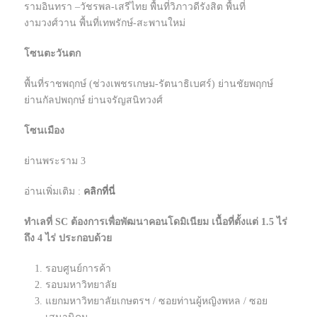
รามอินทรา –วัชรพล-เสรีไทย พื้นที่วิภาวดีรังสิต พื้นที่
งามวงศ์วาน พื้นที่เทพรักษ์-สะพานใหม่
โซนตะวันตก
พื้นที่ราชพฤกษ์ (ช่วงเพชรเกษม-รัตนาธิเบศร์) ย่านชัยพฤกษ์
ย่านกัลปพฤกษ์ ย่านจรัญสนิทวงศ์
โซนเมือง
ย่านพระราม 3
อ่านเพิ่มเติม :
คลิกที่นี่
ทำเลที่ SC ต้องการเพื่อพัฒนาคอนโดมิเนียม เนื้อที่ตั้งแต่ 1.5 ไร่
ถึง 4 ไร่ ประกอบด้วย
รอบศูนย์การค้า
รอบมหาวิทยาลัย
แยกมหาวิทยาลัยเกษตรฯ / ซอยท่านผู้หญิงพหล / ซอย