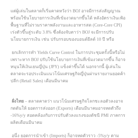
แต่ผู้เล่นในตลาดก็เริ่มคาดหวังว่า BOJ อาจมีการส่งสัญญาณ
พร้อมใช้นโยบายการเงินที่เข้มงวดมากขึ้นได้ หลังอัตราเงินเฟ้อ
พื้นฐานที่ไม่รวมราคาพลังงานและอาหารสด (Core-Core CPI)
เร่งตัวขึ้นสู่ระดับ 3.8% ซึ่งต้องจับตาว่า BOJ จะมีการปรับ
นโยบายการเงิน เช่น ปรับกรอบของบอนด์ยีลด์ 10 ปี หรือ
ยกเลิกการทำ Yields Curve Control ในการประชุมครั้งนี้หรือไม่
เพราะหาก BOJ ปรับใช้นโยบายการเงินที่เข้มงวดมากขึ้น ก็อาจ
หนุนให้เงินเยนญี่ปุ่น (JPY) แข็งค่าขึ้นได้ นอกจากนี้ ผู้เล่นใน
ตลาดจะรอประเมินแนวโน้มเศรษฐกิจญี่ปุ่นผ่านรายงานยอดค้า
ปลีก (Retail Sales) เดือนมีนาคม
ฝั่งไทย
– ตลาดคาดว่า แนวโน้มเศรษฐกิจโลกชะลอตัวลงอาจ
กดดันให้ ยอดการส่งออก (Exports) เดือนมีนาคมอาจหดตัวถึง
-16%y/y สอดคล้องกับการปรับตัวลงแรงของดัชนี PMI ภาคการ
ผลิตเดือนมีนาคม
อนึ่ง ยอดการนำเข้า (Imports) ก็อาจหดตัวราว -5%y/y ตาม