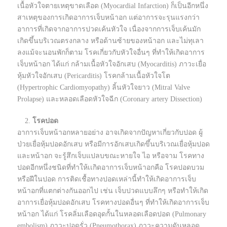
เนื้อหัวใจตายเหตุขาดเลือด (Myocardial Infarction) ก็เป็นอีกหนึ่ง
สาเหตุของการเกิดอาการเจ็บหน้าอก แต่อาการจะรุนแรงกว่า
อาการที่เกิดจากอาการปวดเค้นหัวใจ เนื่องจากการเจ็บเค้นมัก
เกิดขึ้นบริเวณตรงกลาง หรือด้านซ้ายของหน้าอก และไม่ทุเลา
ลงแม้จะนอนพักก็ตาม โรคเกี่ยวกับหัวใจอื่นๆ ที่ทำให้เกิดอาการ
เจ็บหน้าอก ได้แก่ กล้ามเนื้อหัวใจอักเสบ (Myocarditis) ภาวะเยื่อ
หุ้มหัวใจอักเสบ (Pericarditis) โรคกล้ามเนื้อหัวใจโต
(Hypertrophic Cardiomyopathy) ลิ้นหัวใจยาว (Mitral Valve
Prolapse) และหลอดเลือดหัวใจฉีก (Coronary artery Dissection)
โรคปอด
อาการเจ็บหน้าอกหลายอย่าง อาจเกิดจากปัญหาเกี่ยวกับปอด ผู้
ป่วยเยื่อหุ้มปอดอักเสบ หรือมีการอักเสบเกิดขึ้นบริเวณเยื่อหุ้มปอด
และหน้าอก จะรู้สึกเจ็บแปลบขณะหายใจ ไอ หรือจาม โรคทาง
ปอดอีกหนึ่งชนิดที่ทำให้เเกิดอาการเจ็บหน้าอกคือ โรคปอดบวม
หรือฝีในปอด การติดเชื้อทางปอดเหล่านี้ทำให้เกิดอาการเจ็บ
หน้าอกที่แตกต่างกันออกไป เช่น เจ็บปวดแบบลึกๆ หรือทำให้เกิด
อาการเยื่อหุ้มปอดอักเสบ โรคทางปอดอื่นๆ ที่ทำให้เกิดอาการเจ็บ
หน้าอก ได้แก่ โรคลิ่มเลือดอุดกั้นในหลอดเลือดปอด (Pulmonary
embolism) ภาวะปอดรั่ว (Pneumothorax) ภาวะความดันหลอด