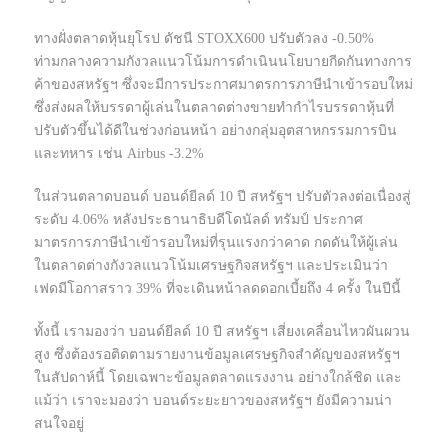
ทางฝั่งตลาดหุ้นยุโรป ดัชนี STOXX600 ปรับตัวลง -0.50%
ท่ามกลางความกังวลแนวโน้มการดำเนินนโยบายกีดกันทางการ
ค้าของสหรัฐฯ ซึ่งจะมีการประกาศมาตรการภาษีนำเข้ารอบใหม่
ซึ่งส่งผลให้บรรดาผู้เล่นในตลาดต่างขายทำกำไรบรรดาหุ้นที่
ปรับตัวขึ้นได้ดีในช่วงก่อนหน้า อย่างกลุ่มอุตสาหกรรมการบิน
และทหาร เช่น Airbus -3.2%
ในส่วนตลาดบอนด์ บอนด์ยีลด์ 10 ปี สหรัฐฯ ปรับตัวลงต่อเนื่องสู่
ระดับ 4.06% หลังประธานาธิบดีโดนัลด์ ทรัมป์ ประกาศ
มาตรการภาษีนำเข้ารอบใหม่ที่รุนแรงกว่าคาด กดดันให้ผู้เล่น
ในตลาดต่างกังวลแนวโน้มเศรษฐกิจสหรัฐฯ และประเมินว่า
เฟดมีโอกาสราว 39% ที่จะเดินหน้าลดดอกเบี้ยถึง 4 ครั้ง ในปีนี้
ทั้งนี้ เรามองว่า บอนด์ยีลด์ 10 ปี สหรัฐฯ เสี่ยงเคลื่อนไหวผันผวน
สูง ซึ่งต้องรอติดตามรายงานข้อมูลเศรษฐกิจสำคัญของสหรัฐฯ
ในสัปดาห์นี้ โดยเฉพาะข้อมูลตลาดแรงงาน อย่างใกล้ชิด และ
แม้ว่า เราจะมองว่า บอนด์ระยะยาวของสหรัฐฯ ยังมีความน่า
สนใจอยู่