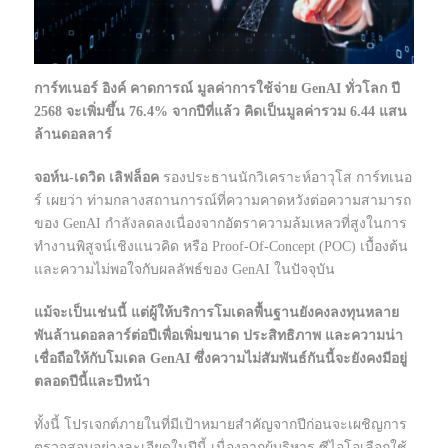
การ์ทเนอร์ อิงค์ คาดการณ์ มูลค่าการใช้จ่าย GenAI ทั่วโลก ปี
2568 จะเพิ่มขึ้น 76.4% จากปีที่แล้ว คิดเป็นมูลค่ารวม 6.44 แสน
ล้านดอลลาร์
จอห์น-เดวิด เลิฟล็อค
รองประธานนักวิเคราะห์อาวุโส การ์ทเนอ
ร์ เผยว่า ท่ามกลางสถานการณ์ที่ความคาดหวังต่อความสามารถ
ของ GenAI กำลังลดลงเนื่องจากอัตราความล้มเหลวที่สูงในการ
ทำงานพิสูจน์เชิงแนวคิด หรือ Proof-Of-Concept (POC) เบื้องต้น
และความไม่พอใจกับผลลัพธ์ของ GenAI ในปัจจุบัน
แม้จะเป็นเช่นนี้ แต่ผู้ให้บริการโมเดลพื้นฐานยังคงลงทุนหลาย
พันล้านดอลลาร์ต่อปีเพื่อเพิ่มขนาด ประสิทธิภาพ และความน่า
เชื่อถือให้กับโมเดล GenAI ซึ่งความไม่สัมพันธ์กันนี้จะยังคงมีอยู่
ตลอดปีนี้และปีหน้า
ทั้งนี้ โปรเจกต์ภายในที่มีเป้าหมายสำคัญจากปีก่อนจะเผชิญการ
ตรวจสอบอย่างละเอียดในปีนี้ เนื่องจากผู้บริหาร ซีไอโอเลือกใช้