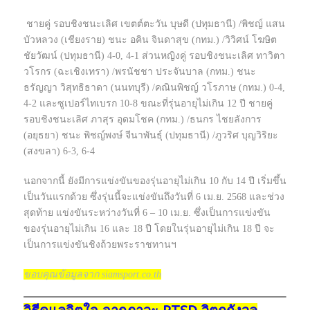
ชายคู่ รอบชิงชนะเลิศ เขตต์ตะวัน บุษดี (ปทุมธานี) /พิชญ์ แสน
บัวหลวง (เชียงราย) ชนะ อคิน จินดาสุข (กทม.) /วิวิศน์ โฆษิต
ชัยวัฒน์ (ปทุมธานี) 4-0, 4-1 ส่วนหญิงคู่ รอบชิงชนะเลิศ ทาวิตา
วโรกร (ฉะเชิงเทรา) /พรนัชชา ประจันบาล (กทม.) ชนะ
ธรัญญา วิสุทธิธาดา (นนทบุรี) /คณินพิชญ์ วโรภาษ (กทม.) 0-4,
4-2 และซูเปอร์ไทเบรก 10-8 ขณะที่รุ่นอายุไม่เกิน 12 ปี ชายคู่
รอบชิงชนะเลิศ ภาสุร อุดมโชค (กทม.) /ธนกร ไชยลังการ
(อยุธยา) ชนะ พิชญ์พงษ์ จีนาพันธุ์ (ปทุมธานี) /ภูวริศ บุญวิริยะ
(สงขลา) 6-3, 6-4
นอกจากนี้ ยังมีการแข่งขันของรุ่นอายุไม่เกิน 10 กับ 14 ปี เริ่มขึ้น
เป็นวันแรกด้วย ซึ่งรุ่นนี้จะแข่งขันถึงวันที่ 6 เม.ย. 2568 และช่วง
สุดท้าย แข่งขันระหว่างวันที่ 6 – 10 เม.ย. ซึ่งเป็นการแข่งขัน
ของรุ่นอายุไม่เกิน 16 และ 18 ปี โดยในรุ่นอายุไม่เกิน 18 ปี จะ
เป็นการแข่งขันชิงถ้วยพระราชทานฯ
ขอบคุณข้อมูลจาก siamsport.co.th