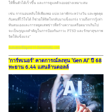
ให้ฟื้นตัวได้เร็วขึ้น และการดูแลตัวเองอย่างเหมาะสม
เช่น การนอนหลับให้เพียงพอ แบ่งเวลาพักระหว่างวัน และพูดคุย
กับคนที่ไว้ใจได้ ก็ช่วยให้จิตใจกลับมาแข็งแกร่ง รวมถึงการรู้เท่า
ทันตนเองและการหยุดเสพข่าวที่สร้างความเครียดมากเกินไป
จะเป็นกุญแจสำคัญในการป้องกันภาวะ PTSD และรักษาสุขภาพ
จิตให้แข็งแรง”
ขอบคุณข้อมูลจาก thansettakij.com
‘การ์ทเนอร์’ คาดการณ์ลงทุน ‘Gen AI’ ปี 68
ทะยาน 6.44 แสนล้านดอลล์