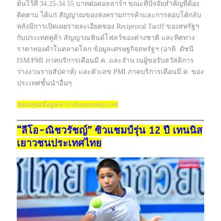
ต้นไว้ที่ 34.25-34.55 บาทต่อดอลลาร์ฯ ขณะที่ปัจจัยสำคัญที่ต้อง
ติดตาม ได้แก่ สัญญาณของสงครามการค้าและการตอบโต้กลับ
หลังมีการเปิดเผยรายละเอียดของ Reciprocal Tariff ของสหรัฐฯ
กับประเทศคู่ค้า สัญญาณฟันด์โฟลว์ของต่างชาติ และทิศทาง
ราคาทองคำในตลาดโลก ข้อมูลเศรษฐกิจสหรัฐฯ (อาทิ ดัชนี
ISM/PMI ภาคบริการเดือนมี.ค. และจำนวนผู้ขอรับสวัสดิการ
ว่างงานรายสัปดาห์) และตัวเลข PMI ภาคบริการเดือนมี.ค. ของ
ประเทศชั้นนำอื่นๆ
ขอบคุณข้อมูลจาก thansettakij.com
“ลีโอ-ณิชวรัชญ์” ซิวแชมป์รุ่น 12 ปี เทนนิส
เยาวชนประเทศไทย