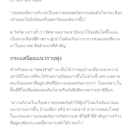
ธรรมชาติซ้ำซ้อน
“กลุ่มคนมีความกังวลเรื่องความปลอดภัยจากแผ่นดินไหวจะเลือก
เช่าคอนโดมิเนียมหรืออพาร์ตเมนต์มากขึ้น”
ศ.วิทวัส กล่าวย้ำว่า ทิศทางตลาดเช่ามีแนวโน้มเติบโตขึ้นและ
เป็นทางเลือกที่ดี เพราะผู้เช่าไม่ต้องรับภาระการซ่อมแซมที่ตาม
มาในอนาคต คือตัวแปรที่สำคัญ
กระแสนิยมแนวราบพุ่ง
สำหรับตลาด
“แนวราบ”
จะเห็นได้ว่ากลุ่มบ้านเดี่ยวและทาวน์
เฮาส์มีโอกาสที่จะได้รับความนิยมมากขึ้นในช่วงนี้ เพราะหลาย
คนเริ่มมองหาที่อยู่อาศัยที่มีความปลอดภัยมากกว่า โดยเฉพาะใน
พื้นที่ที่ไม่เสี่ยงต่อแผ่นดินไหวหรือภัยพิบัติทางธรรมชาติอื่นๆ
“ความกังวลในเรื่องความปลอดภัยทำให้ผู้บริโภคเริ่มหันมามอง
แนวราบมากขึ้น บ้านเดี่ยว หรือ ทาวน์เฮาส์ สามารถตอบโจทย์
ในแง่ของความปลอดภัยจากภัยธรรมชาติได้ดี ที่สำคัญการสร้าง
ที่อยู่อาศัยประเภทนี้สามารถทำได้รวดเร็ว”