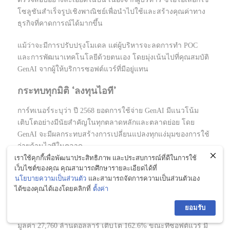
โซลูชันสำเร็จรูปเชิงพาณิชย์เพื่อนำไปใช้และสร้างคุณค่าทาง
ธุรกิจที่คาดการณ์ได้มากขึ้น
แม้ว่าจะมีการปรับปรุงโมเดล แต่ผู้บริหารจะลดการทำ POC
และการพัฒนาเทคโนโลยีด้วยตนเอง โดยมุ่งเน้นไปที่คุณสมบัติ
GenAI จากผู้ให้บริการซอฟต์แวร์ที่มีอยู่แทน
กระทบทุกมิติ ‘ลงทุนไอที’
การ์ทเนอร์ระบุว่า ปี 2568 ยอดการใช้จ่าย GenAI มีแนวโน้ม
เติบโตอย่างมีนัยสำคัญในทุกตลาดหลักและตลาดย่อย โดย
GenAI จะมีผลกระทบสร้างการเปลี่ยนแปลงทุกแง่มุมของการใช้
จ่ายด้านไอทีในตลาด
เราใช้คุกกี้เพื่อพัฒนาประสิทธิภาพ และประสบการณ์ที่ดีในการใช้
เว็บไซต์ของคุณ คุณสามารถศึกษารายละเอียดได้ที่
บ่งชี้ถึงอนาคตที่เทคโนโลยี AI จะกลายเป็นส่วนสำคัญของการ
นโยบายความเป็นส่วนตัว
และสามารถจัดการความเป็นส่วนตัวเอง
ดำเนินธุรกิจและพัฒนาผลิตภัณฑ์สำหรับผู้บริโภคมากขึ้น
ได้ของคุณได้เองโดยคลิกที่
ตั้งค่า
หากแบ่งตามประเภทการคาดการณ์ล่าสุดของการ์ทเนอร์เดือน
ยอมรับ
มี.ค.ระบุว่า มูลค่าใช้จ่าย GenAI ระดับโลก ด้านบริการจะมี
มูลค่า 27,760 ล้านดอลลาร์ เติบโต 162.6% ขณะที่ซอฟต์แวร์ มี