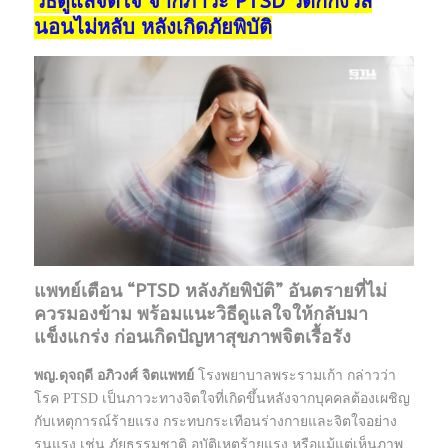
วิธีดูแลจิตใจ จากภาวะ PTSD วิตกกังวล
นอนไม่หลับ หลังเกิดภัยพิบัติ
แพทย์เตือน “PTSD หลังภัยพิบัติ” อันตรายที่ไม่
ควรมองข้าม พร้อมแนะวิธีดูแลใจให้กลับมา
แข็งแกร่ง ก่อนเกิดปัญหาสุขภาพจิตเรื้อรัง
พญ.ดุจฤดี อภิวงศ์ จิตแพทย์
โรงพยาบาลพระรามเก้า กล่าวว่า
โรค PTSD เป็นภาวะทางจิตใจที่เกิดขึ้นหลังจากบุคคลต้องเผชิญ
กับเหตุการณ์ร้ายแรง กระทบกระเทือนร่างกายและจิตใจอย่าง
รุนแรง เช่น ภัยธรรมชาติ อุบัติเหตุร้ายแรง หรือแม้แต่เห็นภาพ