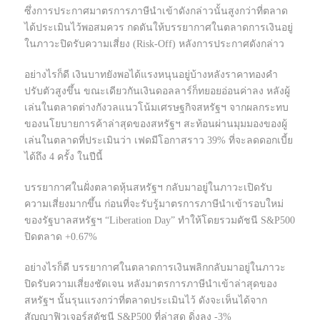
ซึ่งการประกาศมาตรการภาษีนำเข้าดังกล่าวนั้นสูงกว่าที่ตลาด
ได้ประเมินไว้พอสมควร กดดันให้บรรยากาศในตลาดการเงินอยู่
ในภาวะปิดรับความเสี่ยง (Risk-Off) หลังการประกาศดังกล่าว
อย่างไรก็ดี เงินบาทยังพอได้แรงหนุนอยู่บ้างหลังราคาทองคำ
ปรับตัวสูงขึ้น ขณะเดียวกันเงินดอลลาร์ก็ทยอยอ่อนค่าลง หลังผู้
เล่นในตลาดต่างกังวลแนวโน้มเศรษฐกิจสหรัฐฯ จากผลกระทบ
ของนโยบายการค้าล่าสุดของสหรัฐฯ สะท้อนผ่านมุมมองของผู้
เล่นในตลาดที่ประเมินว่า เฟดมีโอกาสราว 39% ที่จะลดดอกเบี้ย
ได้ถึง 4 ครั้ง ในปีนี้
บรรยากาศในฝั่งตลาดหุ้นสหรัฐฯ กลับมาอยู่ในภาวะเปิดรับ
ความเสี่ยงมากขึ้น ก่อนที่จะรับรู้มาตรการภาษีนำเข้ารอบใหม่
ของรัฐบาลสหรัฐฯ “Liberation Day” ทำให้โดยรวมดัชนี S&P500
ปิดตลาด +0.67%
อย่างไรก็ดี บรรยากาศในตลาดการเงินพลิกกลับมาอยู่ในภาวะ
ปิดรับความเสี่ยงชัดเจน หลังมาตรการภาษีนำเข้าล่าสุดของ
สหรัฐฯ นั้นรุนแรงกว่าที่ตลาดประเมินไว้ ดังจะเห็นได้จาก
สัญญาฟิวเจอร์สดัชนี S&P500 ที่ล่าสุด ดิ่งลง -3%