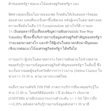
ค้าของสหรัฐฯ ต่อแนวโน้มเศรษฐกิจสหรัฐฯ และ
ทิศทางดอกเบี้ยนโยบายของเฟด ก็กดดันให้เงินดอลลาร์ทยอย
อ่อนค่าลง แทนที่จะแข็งค่าขึ้นชัดเจน หลังผู้เล่นในตลาดต่างลด
ความเชื่อมั่นในธีม US Exceptionalism อย่างไรก็ดี เรามอง
ว่า
เงินดอลลาร์นั้นเสี่ยงเผชิญความผันผวนแบบ Two-Way
Volatility ซึ่งจะขึ้นกับรายงานข้อมูลเศรษฐกิจสำคัญของสหรัฐฯ
ว่าจะออกมาอย่างไร และทำให้ผู้เล่นในตลาดกลับมามีมุมมอง
เชิงบวกต่อแนวโน้มเศรษฐกิจสหรัฐฯ ได้หรือไม่
เรามองว่า ผู้เล่นในตลาดควรระวังความผันผวนในช่วงตลาด
ทยอยรับรู้รายงานข้อมูลเศรษฐกิจสำคัญของสหรัฐฯ ในคืนนี้ ซึ่ง
จะเริ่มจากยอดผู้ขอรับสวัสดิการการว่างงาน (Jobless Claims) ใน
ช่วงราว 19.30 น. ตามเวลาประเทศไทย
จนถึงรายงานดัชนี ISM PMI ภาคการบริการที่จะทยอยรับรู้ใน
ช่วง 21.00 น. โดยสถิติย้อนหลัง 1 ปี สะท้อนว่า เงินบาท
(USDTHB) อาจมีกรอบการแกว่งตัวระดับ +/- 1 SD ได้ราวถึง
+/-0.20% หลังตลาดรับรู้รายงานข้อมูลดังกล่าว 30 นาที