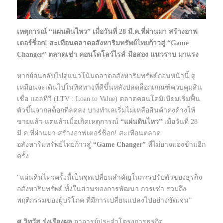
เหตุการณ์ “แผ่นดินไหว” เมื่อวันที่ 28 มี.ค.ที่ผ่านมา สร้างอาฟ
เตอร์ช็อก! สะเทือนตลาดอสังหาริมทรัพย์ไทยก้าวสู่ “Game
Changer” ตลาดเช่า คอนโดโลว์ไรส์-มือสอง แนวราบ มาแรง
หากย้อนกลับไปดูแนวโน้มตลาดอสังหาริมทรัพย์ก่อนหน้านี้ ดู
เหมือนจะเดินไปในทิศทางที่ดีขึ้นหลังปลดล็อกเกณฑ์ควบคุมสิน
เชื่อ แอลทีวี (LTV : Loan to Value) ตลาดคอนโดมิเนียมเริ่มฟื้น
ตัวขึ้นจากสต็อกที่ลดลง บางทำเลเริ่มไม่เหลือสินค้าคงค้างให้
ขายแล้ว แต่แล้วเมื่อเกิดเหตุการณ์
“แผ่นดินไหว”
เมื่อวันที่ 28
มี.ค.ที่ผ่านมา สร้างอาฟเตอร์ช็อก! สะเทือนตลาด
อสังหาริมทรัพย์ไทยก้าวสู่
“Game Changer”
ที่ไม่อาจมองข้ามอีก
ครั้ง
“แผ่นดินไหวครั้งนี้เป็นจุดเปลี่ยนสำคัญในการปรับตัวของธุรกิจ
อสังหาริมทรัพย์ ทั้งในส่วนของการพัฒนา การเช่า รวมถึง
พฤติกรรมของผู้บริโภค ที่มีการเปลี่ยนแปลงไปอย่างชัดเจน”
ศ.วิทวัส รุ่งเรืองผล
อาจารย์ประจำโครงการธุรกิจ