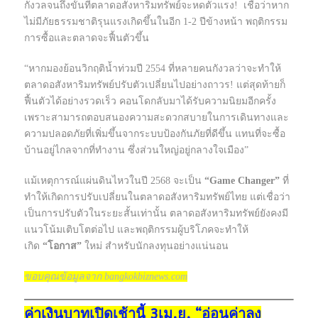
กังวลจนถึงขั้นที่ตลาดอสังหาริมทรัพย์จะหดตัวแรง! เชื่อว่าหาก
ไม่มีภัยธรรมชาติรุนแรงเกิดขึ้นในอีก 1-2 ปีข้างหน้า พฤติกรรม
การซื้อและตลาดจะฟื้นตัวขึ้น
“หากมองย้อนวิกฤติน้ำท่วมปี 2554 ที่หลายคนกังวลว่าจะทำให้
ตลาดอสังหาริมทรัพย์ปรับตัวเปลี่ยนไปอย่างถาวร! แต่สุดท้ายก็
ฟื้นตัวได้อย่างรวดเร็ว คอนโดกลับมาได้รับความนิยมอีกครั้ง
เพราะสามารถตอบสนองความสะดวกสบายในการเดินทางและ
ความปลอดภัยที่เพิ่มขึ้นจากระบบป้องกันภัยที่ดีขึ้น แทนที่จะซื้อ
บ้านอยู่ไกลจากที่ทำงาน ซึ่งส่วนใหญ่อยู่กลางใจเมือง”
แม้เหตุการณ์แผ่นดินไหวในปี 2568 จะเป็น
“Game Changer”
ที่
ทำให้เกิดการปรับเปลี่ยนในตลาดอสังหาริมทรัพย์ไทย แต่เชื่อว่า
เป็นการปรับตัวในระยะสั้นเท่านั้น ตลาดอสังหาริมทรัพย์ยังคงมี
แนวโน้มเติบโตต่อไป และพฤติกรรมผู้บริโภคจะทำให้
เกิด
“โอกาส”
ใหม่ สำหรับนักลงทุนอย่างแน่นอน
ขอบคุณข้อมูลจาก bangkokbiznews.com
ค่าเงินบาทเปิดเช้านี้ 3เม.ย. “อ่อนค่าลง