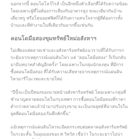
นอกจากนี้ คอนโดโลว์ไรส์ เป็นอีกหนึ่งตัวเลือกที่ได้รับความนิยม
โดยเฉพาะผู้ที่ไม่ต้องการเสี่ยงกับอาคารสูง ขณะเดียวกันบ้าน
เดี่ยวหรู หรือโฮมออฟฟิศก็ได้รับความสนใจจากผู้ที่ต้องการทั้ง
บ้านและที่ทำงานในที่เดียวกันมากขึ้นเช่นกัน
คอนโดมือสองขุมทรัพย์ใหม่อสังหาฯ
ไม่เพียงแค่ตลาดเช่าและอสังหาริมทรัพย์แนวราบที่ได้รับการก
ระตุ้นจากเหตุการณ์แผ่นดินไหว แต่ ”คอนโดมือสอง” ก็เริ่มกลับ
มามีบทบาทสำคัญอีกครั้ง! โดยเฉพาะในกลุ่มนักลงทุน ที่มีการ
ซื้อคอนโดมือสอง ที่ได้รับความเสียหายจากเหตุการณ์แผ่นดิน
ไหวมารีโนเวทและขายใหม่
“ปีนี้จะเป็นปีทองของนายหน้าอสังหาริมทรัพย์ โดยเฉพาะกลุ่มที่
ชำนาญตลาดคอนโดในกรุงเทพฯ การซื้อคอนโดมือสองที่ราคา
ต่ำกว่าตลาดแล้วนำมาปรับปรุงขาย จะเป็นกลยุทธ์ที่น่าสนใจใน
ยุคที่คอนโดมือสองเริ่มคึกคักขึ้น”
แม้เหตุการณ์แผ่นดินไหวจะมีผลกระทบต่อตลาดอสังหาริมทรัพย์
ในระยะสั้น ในมุมมองของ ศ.วิทวัส เชื่อว่า ในระยะยาวไม่น่า