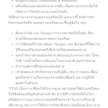
ฝึกอยู่กับปัจจุบัน (Mindfulness & Meditation)
หลีกเลี่ยงแอลกอฮอล์และคาเฟอีน เนื่องจากอาจกระตุ้นให้
เกิดอาการวิตกกังวลและนอนไม่หลับ
วิธีที่กล่าวมาจะช่วยลดความเครียดได้ นอกจากนี้ ยังมีการทำ
กิจกรรมเสริมที่ช่วยลดความเครียดและฟื้นฟูจิตใจ เช่น
ศิลปะบำบัด (Art Therapy) การวาดภาพหรือปั้นดิน ที่จะ
ช่วยให้สมองจดจ่อและลดความเครียด
การใช้ดนตรีบำบัด (Music Therapy) เช่น ฟังเพลงที่ให้ความ
รู้สึกสงบหรือเล่นดนตรีเพื่อช่วยให้สมองผ่อนคลาย
ออกกำลังกายแบบผ่อนคลาย (Relaxing Exercise) เช่น โยคะ
ไทชิ ว่ายน้ำหรือการเดินเล่นในธรรมชาติ ออกกำลังกาย
ทำงานอดิเรกที่ชอบและผ่อนคลาย
เข้าสังคมและทำกิจกรรมร่วมกับผู้อื่น เช่น การพบปะเพื่อน
ฝูงหรือเข้าร่วมกิจกรรมอาสาสมัครเพื่อสร้างความรู้สึกมี
คุณค่าในตัวเอง
“PTSD เป็นภาวะที่ต้องได้รับการดูแล อย่าปล่อยให้ตัวเองหรือคน
ใกล้ชิดต้องเผชิญกับมันตามลำพัง หากรู้สึกว่ายังรับมือไม่ไหว
หรือมีอาการรุนแรงจนกระทบต่อชีวิตประจำวัน ควรปรึกษาผู้
เชี่ยวชาญ เพราะการได้รับการรักษาที่เหมาะสมตั้งแต่เนิ่นๆ ช่วย