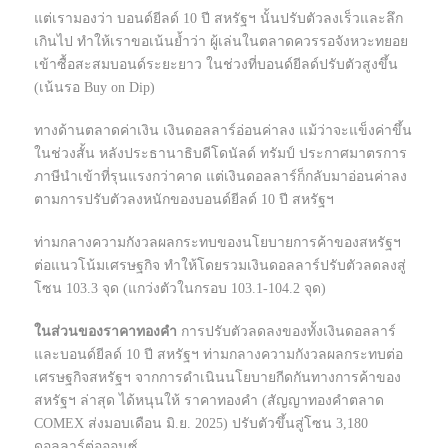
แต่เรามองว่า บอนด์ยีลด์ 10 ปี สหรัฐฯ นั้นปรับตัวลงเร็วและลึก
เกินไป ทำให้เราขอเน้นย้ำว่า ผู้เล่นในตลาดควรรอจังหวะทยอย
เข้าซื้อสะสมบอนด์ระยะยาว ในช่วงที่บอนด์ยีลด์ปรับตัวสูงขึ้น
(เน้นรอ Buy on Dip)
ทางด้านตลาดค่าเงิน เงินดอลลาร์อ่อนค่าลง แม้ว่าจะแข็งค่าขึ้น
ในช่วงสั้น หลังประธานาธิบดีโดนัลด์ ทรัมป์ ประกาศมาตรการ
ภาษีนำเข้าที่รุนแรงกว่าคาด แต่เงินดอลลาร์ก็กลับมาอ่อนค่าลง
ตามการปรับตัวลงหนักของบอนด์ยีลด์ 10 ปี สหรัฐฯ
ท่ามกลางความกังวลผลกระทบของนโยบายการค้าของสหรัฐฯ
ต่อแนวโน้มเศรษฐกิจ ทำให้โดยรวมเงินดอลลาร์ปรับตัวลดลงสู่
โซน 103.3 จุด (แกว่งตัวในกรอบ 103.1-104.2 จุด)
ในส่วนของราคาทองคำ
การปรับตัวลดลงของทั้งเงินดอลลาร์
และบอนด์ยีลด์ 10 ปี สหรัฐฯ ท่ามกลางความกังวลผลกระทบต่อ
เศรษฐกิจสหรัฐฯ จากการดำเนินนโยบายกีดกันทางการค้าของ
สหรัฐฯ ล่าสุด ได้หนุนให้ ราคาทองคำ (สัญญาทองคำตลาด
COMEX ส่งมอบเดือน มิ.ย. 2025) ปรับตัวขึ้นสู่โซน 3,180
ดอลลาร์ต่อออนซ์