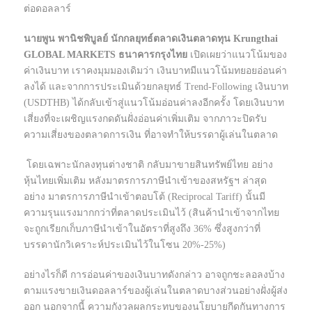
ต่อดอลลาร์
นายพูน พานิชพิบูลย์ นักกลยุทธ์ตลาดเงินตลาดทุน Krungthai
GLOBAL MARKETS ธนาคารกรุงไทย
เปิดเผยว่าแนวโน้มของ
ค่าเงินบาท เราคงมุมมองเดิมว่า เงินบาทมีแนวโน้มทยอยอ่อนค่า
ลงได้ และจากการประเมินด้วยกลยุทธ์ Trend-Following เงินบาท
(USDTHB) ได้กลับเข้าสู่แนวโน้มอ่อนค่าลงอีกครั้ง โดยเงินบาท
เสี่ยงที่จะเผชิญแรงกดดันฝั่งอ่อนค่าเพิ่มเติม จากภาวะปิดรับ
ความเสี่ยงของตลาดการเงิน ที่อาจทำให้บรรดาผู้เล่นในตลาด
โดยเฉพาะนักลงทุนต่างชาติ กลับมาขายสินทรัพย์ไทย อย่าง
หุ้นไทยเพิ่มเติม หลังมาตรการภาษีนำเข้าของสหรัฐฯ ล่าสุด
อย่าง มาตรการภาษีนำเข้าตอบโต้ (Reciprocal Tariff) นั้นมี
ความรุนแรงมากกว่าที่ตลาดประเมินไว้ (สินค้านำเข้าจากไทย
จะถูกเรียกเก็บภาษีนำเข้าในอัตราที่สูงถึง 36% ซึ่งสูงกว่าที่
บรรดานักวิเคราะห์ประเมินไว้ในโซน 20%-25%)
อย่างไรก็ดี การอ่อนค่าของเงินบาทดังกล่าว อาจถูกชะลอลงบ้าง
ตามแรงขายเงินดอลลาร์ของผู้เล่นในตลาดบางส่วนอย่างฝั่งผู้ส่ง
ออก นอกจากนี้ ความกังวลผลกระทบของนโยบายกีดกันทางการ