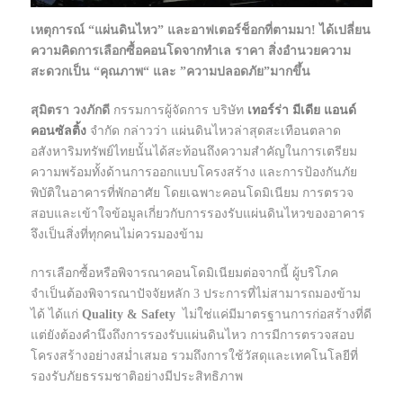
เหตุการณ์ “แผ่นดินไหว” และอาฟเตอร์ช็อกที่ตามมา! ได้เปลี่ยน
ความคิดการเลือกซื้อคอนโดจากทำเล ราคา สิ่งอำนวยความ
สะดวกเป็น “คุณภาพ“ และ ”ความปลอดภัย”มากขึ้น
สุมิตรา วงภักดี
กรรมการผู้จัดการ บริษัท
เทอร์ร่า มีเดีย แอนด์
คอนซัลติ้ง
จำกัด กล่าวว่า แผ่นดินไหวล่าสุดสะเทือนตลาด
อสังหาริมทรัพย์ไทยนั้นได้สะท้อนถึงความสำคัญในการเตรียม
ความพร้อมทั้งด้านการออกแบบโครงสร้าง และการป้องกันภัย
พิบัติในอาคารที่พักอาศัย โดยเฉพาะคอนโดมิเนียม การตรวจ
สอบและเข้าใจข้อมูลเกี่ยวกับการรองรับแผ่นดินไหวของอาคาร
จึงเป็นสิ่งที่ทุกคนไม่ควรมองข้าม
การเลือกซื้อหรือพิจารณาคอนโดมิเนียมต่อจากนี้ ผู้บริโภค
จำเป็นต้องพิจารณาปัจจัยหลัก 3 ประการที่ไม่สามารถมองข้าม
ได้ ได้แก่
Quality & Safety
ไม่ใช่แค่มีมาตรฐานการก่อสร้างที่ดี
แต่ยังต้องคำนึงถึงการรองรับแผ่นดินไหว การมีการตรวจสอบ
โครงสร้างอย่างสม่ำเสมอ รวมถึงการใช้วัสดุและเทคโนโลยีที่
รองรับภัยธรรมชาติอย่างมีประสิทธิภาพ