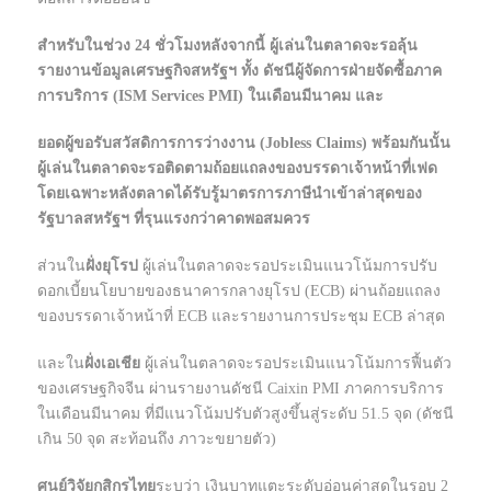
สำหรับในช่วง 24 ชั่วโมงหลังจากนี้ ผู้เล่นในตลาดจะรอลุ้น
รายงานข้อมูลเศรษฐกิจสหรัฐฯ ทั้ง ดัชนีผู้จัดการฝ่ายจัดซื้อภาค
การบริการ (ISM Services PMI) ในเดือนมีนาคม และ
ยอดผู้ขอรับสวัสดิการการว่างงาน (Jobless Claims) พร้อมกันนั้น
ผู้เล่นในตลาดจะรอติดตามถ้อยแถลงของบรรดาเจ้าหน้าที่เฟด
โดยเฉพาะหลังตลาดได้รับรู้มาตรการภาษีนำเข้าล่าสุดของ
รัฐบาลสหรัฐฯ ที่รุนแรงกว่าคาดพอสมควร
ส่วนใน
ฝั่งยุโรป
ผู้เล่นในตลาดจะรอประเมินแนวโน้มการปรับ
ดอกเบี้ยนโยบายของธนาคารกลางยุโรป (ECB) ผ่านถ้อยแถลง
ของบรรดาเจ้าหน้าที่ ECB และรายงานการประชุม ECB ล่าสุด
และใน
ฝั่งเอเชีย
ผู้เล่นในตลาดจะรอประเมินแนวโน้มการฟื้นตัว
ของเศรษฐกิจจีน ผ่านรายงานดัชนี Caixin PMI ภาคการบริการ
ในเดือนมีนาคม ที่มีแนวโน้มปรับตัวสูงขึ้นสู่ระดับ 51.5 จุด (ดัชนี
เกิน 50 จุด สะท้อนถึง ภาวะขยายตัว)
ศูนย์วิจัยกสิกรไทย
ระบุว่า เงินบาทแตะระดับอ่อนค่าสุดในรอบ 2