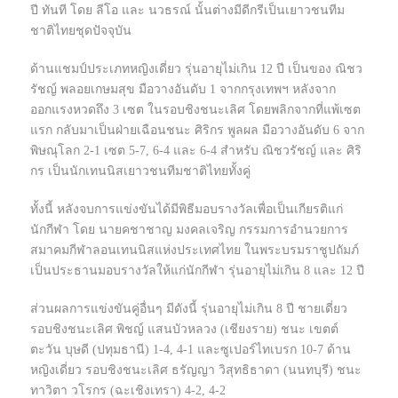
ปี ทันที โดย ลีโอ และ นวธรณ์ นั้นต่างมีดีกรีเป็นเยาวชนทีม
ชาติไทยชุดปัจจุบัน
ด้านแชมป์ประเภทหญิงเดี่ยว รุ่นอายุไม่เกิน 12 ปี เป็นของ ณิชว
รัชญ์ พลอยเกษมสุข มือวางอันดับ 1 จากกรุงเทพฯ หลังจาก
ออกแรงหวดถึง 3 เซต ในรอบชิงชนะเลิศ โดยพลิกจากที่แพ้เซต
แรก กลับมาเป็นฝ่ายเฉือนชนะ ศิริกร พูลผล มือวางอันดับ 6 จาก
พิษณุโลก 2-1 เซต 5-7, 6-4 และ 6-4 สำหรับ ณิชวรัชญ์ และ ศิริ
กร เป็นนักเทนนิสเยาวชนทีมชาติไทยทั้งคู่
ทั้งนี้ หลังจบการแข่งขันได้มีพิธีมอบรางวัลเพื่อเป็นเกียรติแก่
นักกีฬา โดย นายคชาชาญ มงคลเจริญ กรรมการอำนวยการ
สมาคมกีฬาลอนเทนนิสแห่งประเทศไทย ในพระบรมราชูปถัมภ์
เป็นประธานมอบรางวัลให้แก่นักกีฬา รุ่นอายุไม่เกิน 8 และ 12 ปี
ส่วนผลการแข่งขันคู่อื่นๆ มีดังนี้ รุ่นอายุไม่เกิน 8 ปี ชายเดี่ยว
รอบชิงชนะเลิศ พิชญ์ แสนบัวหลวง (เชียงราย) ชนะ เขตต์
ตะวัน บุษดี (ปทุมธานี) 1-4, 4-1 และซูเปอร์ไทเบรก 10-7 ด้าน
หญิงเดี่ยว รอบชิงชนะเลิศ ธรัญญา วิสุทธิธาดา (นนทบุรี) ชนะ
ทาวิตา วโรกร (ฉะเชิงเทรา) 4-2, 4-2