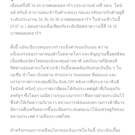
เดือนครึ่งที่ 34.44 บาทต่อดอลลาร์ฯ (ประมาณช่วงที่ ปธน. โดนั
ลด์ ทรัมป์ สาบานตนเข้ารับตำแหน่ง) ก่อนจะกลับมาปรับตัวอยู่ที่
ระดับประมาณ 34.36-34.38 บาทต่อดอลลาร์ฯ ในช่วงเช้าวันนี้
(9.07 น.) อ่อนค่าลงเมื่อเทียบกับระดับปิดตลาดวานนี้ที่ 34.16
บาทต่อดอลลาร์ฯ
ทั้งนี้ แม้จะมีแรงหนุนจากการแข็งค่าของเงินเยน ความ
แข็งแกร่งของราคาทองคำในตลาดโลก และสัญญาณซื้อสุทธิต่อ
เนื่องพันธบัตรไทยของนักลงทุนต่างชาติ แต่เงินบาทก็ยังคงมี
ทิศทางอ่อนค่าลงในช่วงเช้าวันนี้สอดคล้องกับสกุลเงินอื่น ๆ ใน
เอเชีย นำโดย เงินหยวน ท่ามกลาง Sentiment ที่อ่อนแอ และ
บรรยากาศการลงทุนที่เป็น Risk-Off หลังจากที่ประธานาธิบดี
โดนัลด์ ทรัมป์ ประกาศภาษีตอบโต้กับประเทศคู่ค้าที่เกินดุลกับ
สหรัฐฯ ซึ่งโดยรวมมีความรุนแรงมากกว่าที่หลายฝ่ายประเมินไว้
ซึ่งทำให้เกิดความกังวลว่า สถานการณ์ของสงครามการค้าที่อาจ
มีความตึงเครียดมากขึ้นจะมีผลกระทบต่อแนวโน้มเศรษฐกิจของ
หลายประเทศ รวมถึงประเทศไทย
สำหรับกรอบการเคลื่อนไหวของเงินบาทในวันนี้ ประเมินเบื้อง