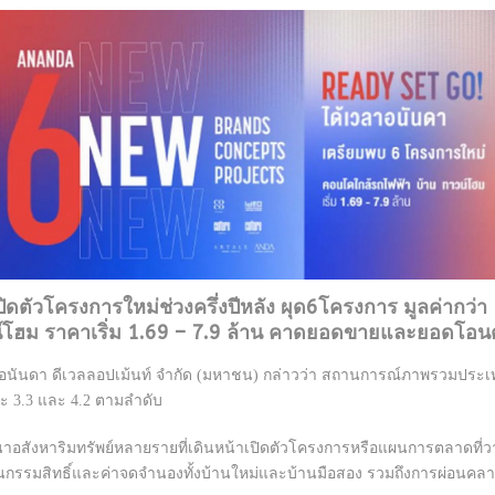
ปิดตัวโครงการใหม่ช่วงครึ่งปีหลัง ผุด6โครงการ มูลค่ากว
น์โฮม ราคาเริ่ม 1.69 – 7.9 ล้าน คาดยอดขายและยอดโอน
ท อนันดา ดีเวลลอปเม้นท์ จำกัด (มหาชน) กล่าวว่า สถานการณ์ภาพรวมประเท
ยละ 3.3 และ 4.2 ตามลำดับ
นาอสังหาริมทรัพย์หลายรายที่เดินหน้าเปิดตัวโครงการหรือแผนการตลาดที่วา
โอนกรรมสิทธิ์และค่าจดจำนองทั้งบ้านใหม่และบ้านมือสอง รวมถึงการผ่อนคลายม