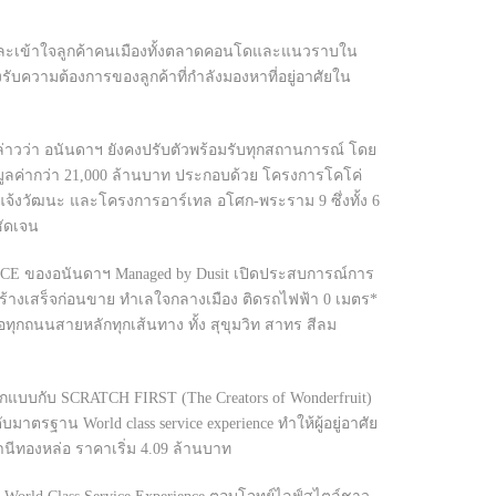
าถึงและเข้าใจลูกค้าคนเมืองทั้งตลาดคอนโดและแนวราบใน
องรับความต้องการของลูกค้าที่กำลังมองหาที่อยู่อาศัยใน
กล่าวว่า อนันดาฯ ยังคงปรับตัวพร้อมรับทุกสถานการณ์ โดย
่ มูลค่ากว่า 21,000 ล้านบาท ประกอบด้วย โครงการโคโค่
จ้งวัฒนะ และโครงการอาร์เทล อโศก-พระราม 9 ซึ่งทั้ง 6
ชัดเจน
CE ของอนันดาฯ Managed by Dusit เปิดประสบการณ์การ
งเสร็จก่อนขาย ทำเลใจกลางเมือง ติดรถไฟฟ้า 0 เมตร*
อทุกถนนสายหลักทุกเส้นทาง ทั้ง สุขุมวิท สาทร สีลม
บบกับ SCRATCH FIRST (The Creators of Wonderfruit)
าตรฐาน World class service experience ทำให้ผู้อยู่อาศัย
ถานีทองหล่อ ราคาเริ่ม 4.09 ล้านบาท