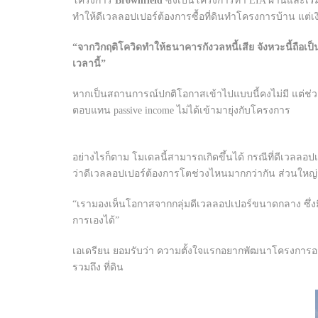
โครงการ
Brownfield
ซึ่งเป็นโครงการทำ EIA ผ่านและเริ่ม
ทำให้ดีเวลลอปเปอร์ต้องการซื้อที่ดินทำโครงการบ้าน แต่
“จากวิกฤติโควิดทำให้ธนาคารกังวลหนี้เสีย จังหวะนี้ถือเป็น
เวลานี้”
หากเป็นสถานการณ์ปกติโอกาสเข้าไปแบบนี้คงไม่มี แต่ช่วงเวล
ตอบแทน passive income ไม่ได้เข้ามายุ่งกับโครงการ
อย่างไรก็ตาม โมเดลนี้สามารถเกิดขึ้นได้ กรณีที่ดีเวลล
ว่าดีเวลลอปเปอร์ต้องการโตช่วงไหนมากกว่ากัน ส่วนใหญ
“เรามองเห็นโอกาสจากกลุ่มดีเวลลอปเปอร์ขนาดกลาง ซึ่งมีจ
การเองได้”
เอเดรียน ยอมรับว่า ความตั้งใจแรกอยากพัฒนาโครงการอสัง
รวมถึง ที่ดิน