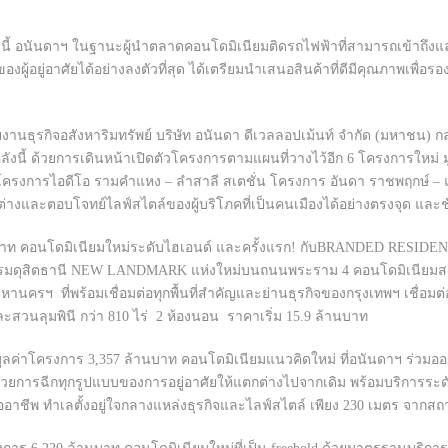
ึ้น ทั้งนี้ อนันดาฯ ในฐานะผู้นำตลาดคอนโดมิเนียมติดรถไฟฟ้าที่สามารถเข้
งผู้อยู่อาศัยได้อย่างลงตัวที่สุด ได้เตรียมนำเสนอสินค้าที่ดีมีคุณภาพเพื่อร
งานธุรกิจอสังหาริมทรัพย์ บริษัท อนันดา ดีเวลลอปเม้นท์ จำกัด (มหาชน) 
หลังนี้ ด้วยการเดินหน้าเปิดตัวโครงการตามแผนที่วางไว้อีก 6 โครงการใหม
 โครงการไอดีโอ รามคำแหง – ลำสาลี สเตชั่น โครงการ อันดา ราชพฤกษ์ – แ
างและตอบโจทย์ไลฟ์สไตล์ของผู้บริโภคที่เป็นคนเมืองได้อย่างตรงจุด และ
บาท คอนโดมิเนียมใหม่ระดับไฮเอนด์ และครั้งแรก! กับBRANDED RESIDEN
รมดุสิตธานี NEW LANDMARK แห่งใหม่บนถนนพระราม 4 คอนโดมิเนียมสร้า
ครฯ ที่พร้อมเชื่อมต่อทุกพื้นที่สำคัญและย่านธุรกิจของกรุงเทพฯ เชื่อมต่
และสวนลุมพินี กว่า 810 ไร่ 2 ห้องนอน ราคาเริ่ม 15.9 ล้านบาท
าโครงการ 3,357 ล้านบาท คอนโดมิเนียมแนวคิดใหม่ ที่อนันดาฯ ร่วมออกแ
ด้วยการฉีกทุกรูปแบบของการอยู่อาศัยให้แตกต่างไปจากเดิม พร้อมบริการระดับม
มืออาชีพ ทำเลตั้งอยู่ใจกลางแหล่งธุรกิจและไลฟ์สไตล์ เพียง 230 เมตร จากส