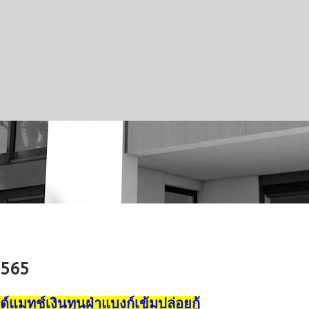
2565
แมทช์เงินทุนฝ่าแบงก์เข้มปล่อยกู้