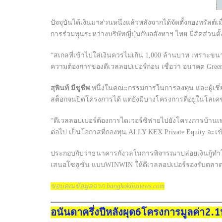
ปัจจุบันได้เงินมาส่วนหนึ่งแล้วหลังจากได้จัดตั้งกองทรัสต์เ
การร่วมทุนระหว่างบริษัทญี่ปุ่นกับอสังหาฯ ไทย มีสัดส่วน
“สเกลที่เข้าไปใส่เงินควรไม่เกิน 1,000 ล้านบาท เพราะขนา
ความต้องการของดีเวลลอปเปอร์ก่อน เชื่อว่า อนาคต Greenfie
สุพินท์ มีชูชีพ
หนึ่งในคณะกรรมการในการลงทุน และผู้เชี่
สต็อกจนปิดโครงการได้ แต่ยังมีบางโครงการที่อยู่ในโลเคชั
“ดีเวลลอปเปอร์ต้องการไดเวอร์ซิฟายไปยังโครงการบ้านเพราะผ
ต่อไป เป็นโอกาสที่กองทุน ALLY KEX Private Equity จะเ
ประกอบกับว่าธนาคารกังวลในการพิจารณาปล่อยเงินกู้ทำใ
เสนอโซลูชั่น แบบWINWIN ให้ดีเวลลอปเปอร์รองรับตลาดเริ
ขอบคุณข้อมูลจาก bangkokbiznews.com
อนันดาครึ่งปีหลังผุด6โครงการมูลค่า2.1