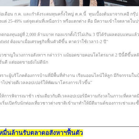
มื่อเดือน ก.ค. และกำลังระดมทุนครั้งใหญ่ ต.ค.นี้ ทุนเบื้องต้นมาจากเคอี กรุ๊ป
ตั้งแต่ 25-49% แต่จุดเด่นที่เหนือกว่า หรือแตกต่าง คือ มีความเข้าใจตลาด
ดกองทุนอยู่ที่ 2,000 ล้านบาท กองแรกตั้งไว้ไม่เกิน 3 ปีได้รับผลตอบแทนแล
ld ต้องมาเมื่อเศรษฐกิจฟื้นตัวดีขึ้น คาดว่าใช้เวลา1-2 ปี”
ยวชาญในวงการอสังหาฯ กล่าวว่า แม้ยอดขายคอนโดไตรมาส 2 ปีนี้ดีขึ้นหล
่นดี แต่ยอดขายยังไม่ดีนัก
ู้บริโภคต้องการบ้านที่มีพื้นที่ทำงาน เรียนออนไลน์ให้ลูก มีกิจกรรมในบ้าน
ข้าไปช่วยดีเวลลอปเปอร์ให้พัฒนาโครงการเร็วขึ้น”
ห้การพิจารณาช้า เช่นเดียวกับดีเวลลอปเปอร์มีความกังวลในภาวะที่ตลาดม
่มเปิดรับนักท่องเที่ยวชาวต่างชาติเข้ามาทำให้มีดีมานด์ของการเช่าและซื
หมื่นล้านรับตลาดอสังหาฯฟื้นตัว