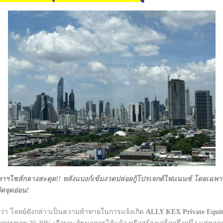
งหาฯไซส์กลางสะดุด!! หลังแบงก์เข้มงวดปล่อยกู้โปรเจกต์ไฟแนนซ์ โดยเฉพ
ัดจุดอ่อน!
่าวว่า โจทย์ดังกล่าวเป็นความท้าทายในการแจ้งเกิด
ALLY KEX Private Equit