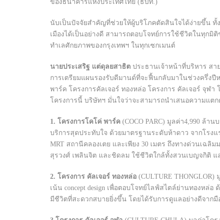
ของธนาคารแห่งประเทศไทย (ธปท.)
นับเป็นปัจจัยสำคัญที่ช่วยให้ผู้บริโภคตัดสินใจได้ง่ายข
เมืองได้เป็นอย่างดี สามารถตอบโจทย์การใช้ชีวิตในทุกมิติขอ
ทำเลศักยภาพของกรุงเทพฯ ในทุกเซกเมนต์
นายประเสริฐ แต่ดุลยสาธิต
ประธานเจ้าหน้าที่บริหาร สาย
การเตรียมแผนรองรับดีมานด์ที่จะฟื้นกลับมาในช่วงครึ่งปี
พาร์ค โครงการคัลเจอร์ ทองหล่อ โครงการ คัลเจอร์ จุฬา
โครงการนี้ บริษัทฯ มั่นใจว่าจะสามารถนำเสนอความแตกต่
1. โครงการโคโค่ พาร์ค
(COCO PARC) มูลค่า4,990 ล้าน
บริการสุดประทับใจ ด้วยมาตรฐานระดับห้าดาว จากโรงแ
MRT สถานีคลองเตย และเพียง 30 เมตร ถึงทางด่วนเฉลิมมหาน
สุรวงศ์ เพลินจิต และชิดลม ใช้ชีวิตใกล้ทั้งสวนเบญจกิติ 
2. โครงการ คัลเจอร์ ทองหล่อ
(CULTURE THONGLOR) มูลค่
เน้น concept design เพื่อตอบโจทย์ไลฟ์สไตล์ย่านทองหล่อ 
มีชีวิตที่สะดวกสบายยิ่งขึ้น โดยได้รับการดูแลอย่างดีจาก