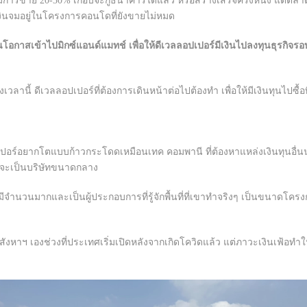
การขาย 20-30% เกือบจะกู้ธนาคารได้แล้ว หรือสร้างเสร็จครึ่งหนึ่ง แต่ตลาด
เงินจมอยู่ในโครงการคอนโดที่ยังขายไม่หมด
โอกาสเข้าไปมิกซ์แอนด์แมทช์ เพื่อให้ดีเวลลอปเปอร์มีเงินไปลงทุนธุรกิจรอบใหม
านี้ ดีเวลลอปเปอร์ที่ต้องการเดินหน้าต่อไปต้องทำ เพื่อให้มีเงินทุนไปซื้อ
อปเปอร์อยากโตแบบก้าวกระโดดเหมือนเทค คอมพานี ที่ต้องหาแหล่งเงินทุนอื่น
่จะเป็นบริษัทขนาดกลาง
ำนวนมากและเป็นผู้ประกอบการที่รู้จักพื้นที่ที่เขาทำจริงๆ เป็นขนาดโครง
หาฯ เองช่วงที่ประเทศเริ่มเปิดหลังจากเกิดโควิดแล้ว แต่ภาวะเงินเฟ้อทำให