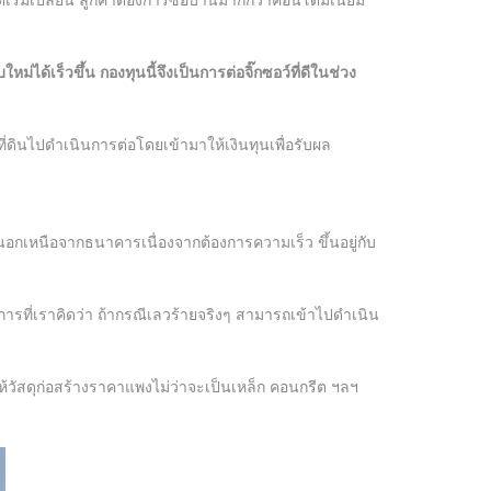
เริ่มเปลี่ยน ลูกค้าต้องการซื้อบ้านมากกว่าคอนโดมิเนียม
่ได้เร็วขึ้น กองทุนนี้จึงเป็นการต่อจิ๊กซอว์ที่ดีในช่วง
ที่ดินไปดำเนินการต่อโดยเข้ามาให้เงินทุนเพื่อรับผล
นอกเหนือจากธนาคารเนื่องจากต้องการความเร็ว ขึ้นอยู่กับ
การที่เราคิดว่า ถ้ากรณีเลวร้ายจริงๆ สามารถเข้าไปดำเนิน
้วัสดุก่อสร้างราคาแพงไม่ว่าจะเป็นเหล็ก คอนกรีต ฯลฯ