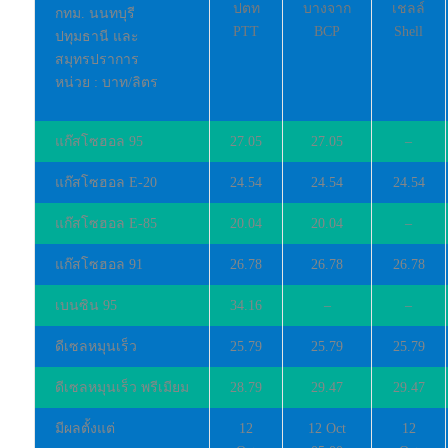
ปตท
บางจาก
เชลล์
กทม. นนทบุรี
PTT
BCP
Shell
ปทุมธานี และ
สมุทรปราการ
หน่วย : บาท/ลิตร
แก๊สโซฮอล 95
27.05
27.05
–
แก๊สโซฮอล E-20
24.54
24.54
24.54
แก๊สโซฮอล E-85
20.04
20.04
–
แก๊สโซฮอล 91
26.78
26.78
26.78
เบนซิน 95
34.16
–
–
ดีเซลหมุนเร็ว
25.79
25.79
25.79
ดีเซลหมุนเร็ว พรีเมียม
28.79
29.47
29.47
มีผลตั้งแต่
12
12 Oct
12