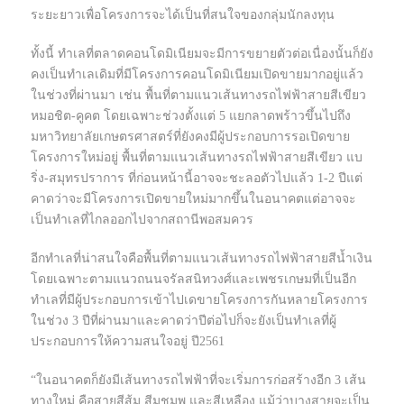
ระยะยาวเพื่อโครงการจะได้เป็นที่สนใจของกลุ่มนักลงทุน
ทั้งนี้ ทำเลที่ตลาดคอนโดมิเนียมจะมีการขยายตัวต่อเนื่องนั้นก็ยัง
คงเป็นทำเลเดิมที่มีโครงการคอนโดมิเนียมเปิดขายมากอยู่แล้ว
ในช่วงที่ผ่านมา เช่น พื้นที่ตามแนวเส้นทางรถไฟฟ้าสายสีเขียว
หมอชิต-คูคต โดยเฉพาะช่วงตั้งแต่ 5 แยกลาดพร้าวขึ้นไปถึง
มหาวิทยาลัยเกษตรศาสตร์ที่ยังคงมีผู้ประกอบการรอเปิดขาย
โครงการใหม่อยู่ พื้นที่ตามแนวเส้นทางรถไฟฟ้าสายสีเขียว แบ
ริ่ง-สมุทรปราการ ที่ก่อนหน้านี้อาจจะชะลอตัวไปแล้ว 1-2 ปีแต่
คาดว่าจะมีโครงการเปิดขายใหม่มากขึ้นในอนาคตแต่อาจจะ
เป็นทำเลที่ไกลออกไปจากสถานีพอสมควร
อีกทำเลที่น่าสนใจคือพื้นที่ตามแนวเส้นทางรถไฟฟ้าสายสีน้ำเงิน
โดยเฉพาะตามแนวถนนจรัลสนิทวงศ์และเพชรเกษมที่เป็นอีก
ทำเลที่มีผู้ประกอบการเข้าไปเดขายโครงการกันหลายโครงการ
ในช่วง 3 ปีที่ผ่านมาและคาดว่าปีต่อไปก็จะยังเป็นทำเลที่ผู้
ประกอบการให้ความสนใจอยู่ ปี2561
“ในอนาคตก็ยังมีเส้นทางรถไฟฟ้าที่จะเริ่มการก่อสร้างอีก 3 เส้น
ทางใหม่ คือสายสีส้ม สีมชมพู และสีเหลือง แม้ว่าบางสายจะเป็น