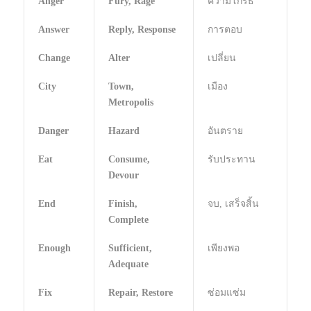
Anger
Fury, Rage
ความโกรธ
Answer
Reply, Response
การตอบ
Change
Alter
เปลี่ยน
City
Town,
เมือง
Metropolis
Danger
Hazard
อันตราย
Eat
Consume,
รับประทาน
Devour
End
Finish,
จบ, เสร็จสิ้น
Complete
Enough
Sufficient,
เพียงพอ
Adequate
Fix
Repair, Restore
ซ่อมแซ่ม