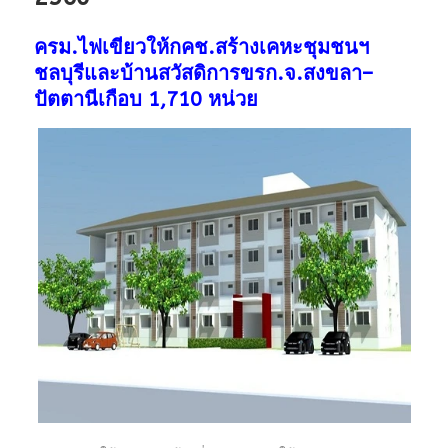
ครม.ไฟเขียวให้กคช.สร้างเคหะชุมชนฯ
ชลบุรีและบ้านสวัสดิการขรก.จ.สงขลา–
ปัตตานีเกือบ 1,710 หน่วย