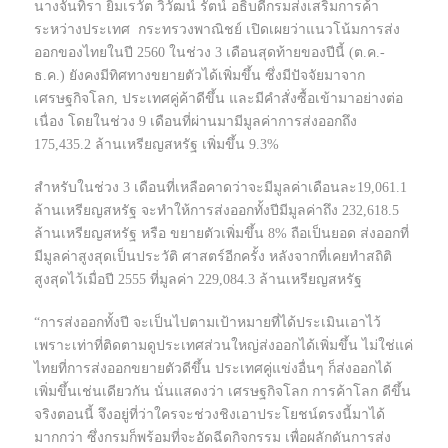
นางจันทิรา ยิมเรวัต วิวัฒน์ รัตน์ อธิบดีกรมส่งเสริมการค้า
ระหว่างประเทศ กระทรวงพาณิชย์ เปิดเผยว่าแนวโน้มการส่ง
ออกของไทยในปี 2560 ในช่วง 3 เดือนสุดท้ายของปีนี้ (ต.ค.-
ธ.ค.) ยังคงมีทิศทางขยายตัวได้เพิ่มขึ้น ซึ่งมีปัจจัยมาจาก
เศรษฐกิจโลก, ประเทศคู่ค้าดีขึ้น และมีคำสั่งซื้อเข้ามาอย่างต่อ
เนื่อง โดยในช่วง 9 เดือนที่ผ่านมามีมูลค่าการส่งออกถึง
175,435.2 ล้านเหรียญสหรัฐ เพิ่มขึ้น 9.3%
สำหรับในช่วง 3 เดือนที่เหลือคาดว่าจะมีมูลค่าเดือนละ19,061.1
ล้านเหรียญสหรัฐ จะทำให้การส่งออกทั้งปีมีมูลค่าถึง 232,618.5
ล้านเหรียญสหรัฐ หรือ ขยายตัวเพิ่มขึ้น 8% ถือเป็นยอด ส่งออกที่
มีมูลค่าสูงสุดเป็นประวัติ ศาสตร์อีกครั้ง หลังจากที่เคยทำสถิติ
สูงสุดไว้เมื่อปี 2555 ที่มูลค่า 229,084.3 ล้านเหรียญสหรัฐ
“การส่งออกทั้งปี จะเป็นไปตามเป้าหมายที่ได้ประเมินเอาไว้
เพราะเท่าที่ติดตามดูประเทศส่วนใหญ่ส่งออกได้เพิ่มขึ้น ไม่ใช่แค่
ไทยที่การส่งออกขยายตัวดีขึ้น ประเทศคู่แข่งอื่นๆ ก็ส่งออกได้
เพิ่มขึ้นเช่นเดียวกัน นั่นแสดงว่า เศรษฐกิจโลก การค้าโลก ดีขึ้น
จริงตอนนี้ จึงอยู่ที่ว่าใครจะช่วงชิงเอาประโยชน์ตรงนี้มาได้
มากกว่า ซึ่งกรมก็พร้อมที่จะอัดฉีดกิจกรรม เพื่อผลักดันการส่ง