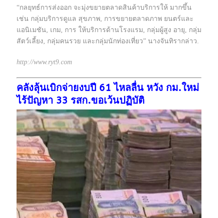
“กลยุทธ์การส่งออก จะมุ่งขยายตลาดสินค้าบริการให้ มากขึ้น
เช่น กลุ่มบริการดูแล สุขภาพ, การขยายตลาดภาพ ยนตร์และ
แอนิเมชัน, เกม, การ ให้บริการด้านโรงแรม, กลุ่มผู้สูง อายุ, กลุ่ม
สัตว์เลี้ยง, กลุ่มคนรวย และกลุ่มนักท่องเที่ยว” นางจันทิรากล่าว.
http://www.ryt9.com
คลังลุ้นเบิกจ่ายงบปี 61 ไหลลื่น หวัง กม.ใหม่
ไร้ปัญหา 33 รสก.ขอเว้นปฏิบัติ