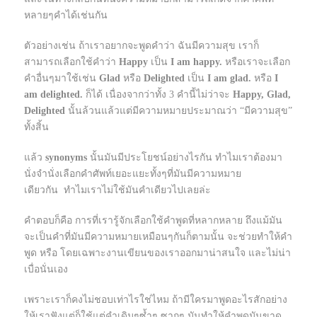
หลายๆคำได้เช่นกัน
ตัวอย่างเช่น ถ้าเราอยากจะพูดคำว่า ฉันมีความสุข เราก็
สามารถเลือกใช้คำว่า
Happy
เป็น
I am happy.
หรือเราจะเลือก
คำอื่นๆมาใช้เช่น
Glad
หรือ
Delighted
เป็น
I am glad.
หรือ
I
am delighted.
ก็ได้ เนื่องจากว่าทั้ง 3 คำนี้ไม่ว่าจะ
Happy, Glad,
Delighted
นั้นล้วนแล้วแต่มีความหมายประมาณว่า “มีความสุข”
ทั้งสิ้น
แล้ว
synonyms
นั้นมันมีประโยชน์อย่างไรกัน ทำไมเราต้องมา
นั่งจำนั่งเลือกคำศัพท์เยอะแยะทั้งๆที่มันมีความหมาย
เดียวกัน
ทำไมเราไม่ใช้มันคำเดียวไปเลยล่ะ
คำตอบก็คือ การที่เรารู้จักเลือกใช้คำพูดที่หลากหลาย ถึงแม้มัน
จะเป็นคำที่มันมีความหมายเหมือนๆกันก็ตามนั้น จะช่วยทำให้คำ
พูด หรือ โดยเฉพาะงานเขียนของเราออกมาน่าสนใจ และไม่น่า
เบื่อนั่นเอง
เพราะเราก็คงไม่ชอบเท่าไรใช่ไหม ถ้ามีใครมาพูดอะไรสักอย่าง
ให้เราฟังแต่ก็ใช้แต่คำเดิมๆซ้ำๆ ซากๆ มันทำให้คำพูดมันขาด